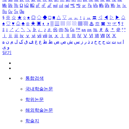
㎒
㎓
㎔
Ω
㏀
㏁
㎊
㎋
㎌
㏖
㏅
㎭
㎮
㎯
㏛
㎩
㎪
㎫
㎬
㏝
㏐
㏓
㏃
㏉
㏜
㏆
§
※
☆
★
○
●
◎
◇
◆
□
■
△
▽
→
←
↑
↓
↔
〓
◁
◀
▷
▶
♤
♠
♡
♥
♧
♣
⊙
◈
▣
◐
◑
▒
▤
▥
▨
▧
▦
▩
♨
☏
☎
☜
☞
¶
†
‡
↕
↗
↙
↖
↘
♭
♩
♪
♬
㉿
㈜
№
㏇
™
㏂
㏘
℡
＃
＆
＊
＠
ª
º
ⅰ
ⅱ
ⅲ
ⅳ
ⅴ
ⅵ
ⅶ
ⅷ
ⅸ
ⅹ
Ⅰ
Ⅱ
Ⅲ
Ⅳ
Ⅴ
Ⅵ
Ⅶ
Ⅷ
Ⅸ
Ⅹ
ا
ب
ت
ث
ج
ح
خ
د
ذ
ر
ز
س
ش
ص
ض
ط
ظ
ع
غ
ف
ق
ک
ل
م
ن
ه
و
ی
닫기
통합검색
국내학술논문
학위논문
해외학술논문
학술지