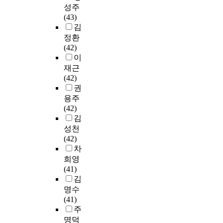
과
준
함
및
원
를
출
고
성주
사
활
제
비
께
진
자
추
이
있
(43)
가
에
등
생
성
로
격
적
활
는
김
독
서
다
1
장
진
2
함
발
가
정환
서
국
양
7
하
학
급
으
하
?
(42)
제
민
한
8
고
상
을
로
지
-
이
는
의
기
명
발
담
취
써
못
문
존
편
재근
록
을
전
전
득
학
한
화
속
익
(42)
물
대
해
공
하
교
이
적
되
을
권
을
상
나
교
고
에
유
관
었
증
용주
수
으
갈
육
자
서
를
점
다
진
(42)
집
로
것
대
하
의
찾
에
.
시
김
․
설
이
학
는
정
기
서
1
키
성천
분
문
다
원
정
책
위
그
5
는
(42)
석
조
.
교
규
실
해
차
9
모
차
하
사
교
육
4
행
대
이
2
든
희영
였
를
원
과
년
의
학
는
년
시
(41)
다
실
에
정
제
특
의
어
임
설
김
.
시
대
의
대
징
담
떻
진
을
명수
하
한
개
학
을
당
게
왜
학
(41)
연
였
회
선
의
이
자
이
란
교
주
구
다
복
에
학
해
와
해
으
부
명덕
결
.
탄
도
생
하