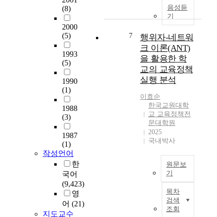
고
통
교
였
음성듣
(8)
서
사
있
해
원
다
기
대
하
는
시
과
.
2000
학
여
데
사
행
세
(5)
7
행위자-네트워
원
중
도
점
정
조
크 이론(ANT)
수
등
비
을
직
1993
대
학
을 활용한 학
체
학
(5)
도
원
에
경
육
교의 교육정책
위
출
으
는
험
교
실행 분석
양
1990
하
로
사
의
원
성
(1)
고
구
가
교
임
이효순
과
자
성
독
육
한국교원대학
용
1988
정
한
된
서
교 교육정책전
적
고
(3)
을
다
학
라
문대학원
의
사
유
.
교
는
2025
미
1987
를
지
행
국내박사
말
(1)
를
준
할
이
정
대
작성언어
해
비
필
를
조
신
석
한
하
원문보
요
위
직
겸
하
기
국어
는
가
하
이
예
고
(9,423)
학
있
행
여
교
문
목차
자
영
생
는
위
,
수
제
검색
한
들
어
(21)
지
자
k
·
가
조회
다
에
지도교수
살
-