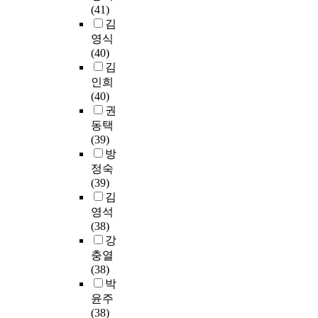
의
되
로
지
(41)
과
체
력
움
을
고
인
는
인
내
김
첫
육
성
을
대
,
터
가
해
에
째
영식
계
연
주
상
A
뷰
?
선
설
,
(40)
열
구
고
으
N
를
조
치
연
김
대
가
자
로
T
통
셋
대
하
구
인희
학
비
하
하
를
해
째
말
여
참
(40)
생
교
는
였
활
원
.
기
학
여
권
들
적
것
고
용
인
문
부
생
자
의
활
이
동택
[
한
을
화
터
과
들
중
발
다
(39)
사
교
분
적
는
지
의
등
히
.
방
례
육
석
관
사
역
대
교
진
연
정숙
2
정
하
점
가
주
학
원
행
구
(39)
]
책
고
에
독
민
원
임
되
목
김
는
실
,
서
서
이
진
용
는
적
영석
비
행
대
교
제
함
학
고
반
의
(38)
학
분
응
수
가
께
동
사
면
달
강
위
석
방
·
정
사
기
준
일
성
충열
단
의
안
학
상
용
는
비
반
을
(38)
기
방
을
습
적
하
혁
실
직
위
박
양
법
마
중
으
는
신
태
공
해
성
론
윤주
련
심
로
것
학
를
무
현
과
적
(38)
한
의
운
으