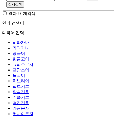
상세검색
결과 내 재검색
인기 검색어
다국어 입력
히라가나
가타카나
중국어
한글고어
그리스문자
프랑스어
독일어
히브리어
괄호기호
학술기호
기술기호
첨자기호
라틴문자
러시아문자