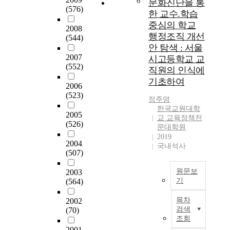
6
문화진단을 통
는
있
이
(576)
제
소
한 교수.학습
점
으
연
화
양
에
중심의 학교
며
구
2008
실
을
주
그
행정조직 개선
는
(544)
태
배
목
과
안 탐색 : 서울
첫
를
양
하
정
2007
째
시고등학교 교
분
하
여
에
(552)
,
직원의 인식에
석
여
교
서
학
기초하여
하
훗
사
2006
일
위
고
날
(523)
학
어
과
정주영
,
국
습
나
정
한국교원대학
해
가
2005
및
는
교 교육정책전
으
외
를
(526)
교
사
문대학원
로
고
위
사
2019
교
한
등
2004
해
국내석사
학
육
국
(507)
교
능
습
실
어
육
력
공
태
교
원문보
2003
국
을
동
및
원
기
(564)
제
발
체
문
이
화
본
휘
의
제
목차
2002
배
사
연
하
관
점
검색
(70)
출
례
구
게
점
조회
을
되
를
는
하
에
2001
조