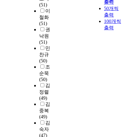
연
증
출력
현
째
불
국
(51)
된
목
화
육
구
적
50개씩
가
.
리
교
이
자
적
하
요
방
으
출력
능
학
기
원
철화
료
을
는
구
법
로
100개씩
한
교
도
대
(51)
수
달
교
도
으
고
해
조
출력
하
학
권
집
성
육
를
로
찰
외
직
였
교
낙원
방
하
환
분
는
하
진
과
다
교
(51)
법
기
경
석
관
고
출
구
.
육
민
으
위
에
하
계
,
의
성
중
정
로
찬규
하
대
여
법
그
모
원
종
책
는
(50)
여
응
직
령
과
델
의
대
전
면
조
수
하
무
등
정
이
특
에
문
담
순묵
도
기
의
에
에
무
성
는
대
을
(50)
권
위
우
대
서
엇
은
사
학
활
김
일
하
선
한
나
인
무
가
원
용
대
여
순
정렬
검
타
지
엇
독
교
하
대
학
위
(49)
토
나
를
인
서
육
였
학
교
결
김
와
는
확
가
의
시
으
의
구
정
중복
함
행
인
?
절
설
며
체
성
을
(49)
께
위
한
목
환
,
육
원
통
김
사
자
다
둘
을
경
연
계
모
하
숙자
례
의
.
째
만
정
구
열
두
여
(47)
조
출