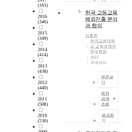
.
른
고
(165)
양
젊
대
사
5
성
한국 고등교육
고
학
2016
준
정
해외진출 분석
총
(346)
원
비
책
과 함의
명
과
생
의
한
2015
는
들
방
김홍중
문
(349)
달
이
안
한국교원대학
인
리
어
교 교육정책전
을
2014
을
대
떤
문대학원
살
(414)
선
학
2022
과
펴
발
국내석사
원
정
보
2013
하
생
으
는
(438)
여
구
로
것
원문보
본
성
임
2012
을
기
업
이
용
(440)
목
국
에
전
고
목차
적
내
서
원
2011
사
검색
으
의
벗
(508)
현
조회
를
로
고
어
직
준
하
등
나
2010
음성듣
교
비
였
교
학
(530)
기
사
하
다
육
문
라
고
.
국
2009
적