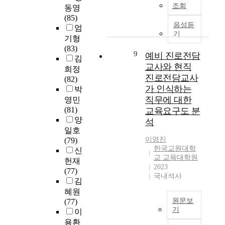
원
합
우
의
실
조회
론
교
동영
.
진
리
리
적
행
과
행
(85)
성
학
적
사
절
분
음성듣
그
정
엄
종
동
이
회
성
석
기
핵
조
대
기형
기
고
는
을
이
심
직
에
(83)
,
발
이
9
파
효
예비 진로전담
개
개
는
김
2
전
전
악
순
교사와 현직
념
선
사
희정
)
적
과
하
한
진로전담교사
인
안
가
(82)
현
인
는
여
국
교
마
가 인식하는
독
박
직
중
다
약
교
육
련
서
직무에 대한
영민
교
등
른
점
원
허
을
자
(81)
교육요구도 분
사
체
새
을
대
브
위
들
양
석
의
육
로
보
학
개
해
이
일호
대
교
운
완
교
념
학
학
이영진
(79)
학
원
양
할
교
을
교
문
한국교원대학
신
원
임
상
수
육
활
교
교 교육대학원
에
헌재
경
용
의
있
정
2023
용
직
전
(77)
험
고
변
는
책
국내석사
하
원
념
김
,
사
화
방
전
여
의
할
혜원
3
제
가
법
문
구
인
수
원문보
(77)
)
도
급
을
대
체
식
있
기
이
현
마
속
찾
학
적
을
게
직
용환
련
도
이
아
원