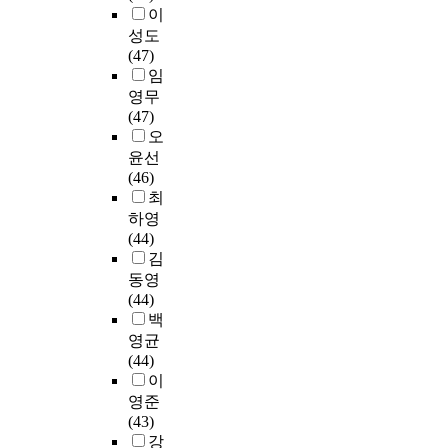
뿐
.
들
책
대
학
의
진
이
사
현
만
교
어
전
상
과
회
로
성도
를
과
아
원
좀
공
대
졸
복
전
(47)
하
번
니
과
더
(
학
업
탄
담
임
였
역
라
행
체
지
원
예
력
교
다
,
영무
국
정
계
도
및
정
성
사
.
재
(47)
내
직
화
교
관
자
함
의
[
구
오
대
원
하
수
련
및
양
직
사
성
윤선
학
은
였
이
정
졸
이
무
례
,
(46)
의
교
다
용
책
업
요
에
1
네
최
해
육
.
환
문
생
구
대
]
트
하영
외
활
폭
)
서
중
되
한
은
워
(44)
진
동
군
학
,
중
며
역
학
크
김
출
과
이
교
연
등
이
량
위
의
동영
사
행
라
시
구
체
는
함
과
양
(44)
례
정
불
설
참
육
교
양
정
상
백
의
을
린
복
여
교
육
과
으
과
영균
분
어
연
합
자
원
공
전
로
관
(44)
석
떻
산
화
가
임
동
문
한
계
이
과
게
군
는
작
용
체
성
국
적
영준
해
인
대
일
성
고
로
신
어
효
(43)
외
식
에
상
한
사
서
장
교
과
강
진
하
도
생