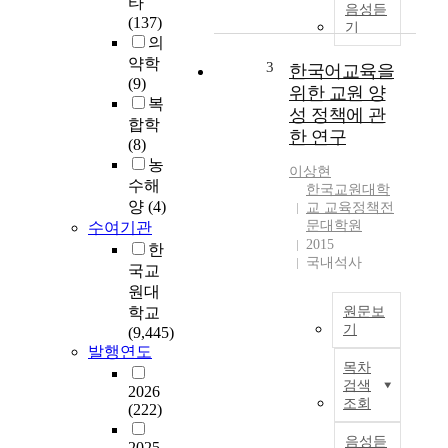
타
제
공
음성듣
(137)
는
기
대
의
인
학
약학
재
3
한국어교육을
원
(9)
배
경
위한 교원 양
복
양
험
성 정책에 관
을
합학
을
한 연구
목
(8)
살
적
농
펴
이상현
으
수해
보
한국교원대학
로
양
(4)
교 교육정책전
며
세
문대학원
수여기관
,
종
2015
한
현
국내석사
대
직
국교
에
교
원대
시
사
학교
원문보
작
의
기
(9,445)
되
대
발행연도
이
어
목차
학
연
오
검색
원
2026
구
랫
조회
(222)
수
는
동
학
한
음성듣
안
2025