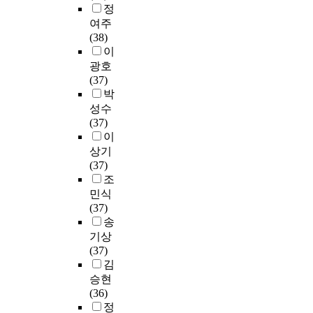
교
분
원
재
정
가
정
다
학
영
로
근
석
이
한
으
능
여주
.
교
되
그
무
하
나
국
로
성
(38)
행
지
동
경
기
교
교
한
을
이
현
정
못
안
험
위
육
원
국
탐
광호
재
조
했
절
유
하
공
대
어
색
(37)
국
직
다
차
무
여
무
학
교
하
박
내
개
.
와
에
세
직
교
원
는
성수
대
선
거
관
따
부
원
진
자
데
(37)
학
안
기
리
라
항
에
로
격
있
이
의
은
에
운
구
목
대
진
3
다
상기
해
무
다
영
분
별
한
학
급
.
(37)
외
엇
1
에
되
설
회
상
을
이
조
진
인
6
있
었
문
복
담
취
는
민식
출
가
3
어
으
지
탄
전
득
기
(37)
의
?
6
서
나
를
력
공
하
존
송
사
년
제
,
작
성
교
고
의
례
연
기상
에
대
혁
성
연
육
자
정
는
구
(37)
발
로
신
하
구
대
하
책
매
내
김
발
합
학
여
는
학
는
이
우
용
승현
한
의
교
응
찾
원
대
론
적
을
(36)
병
가
근
답
아
에
학
으
은
달
정
자
이
무
한
보
재