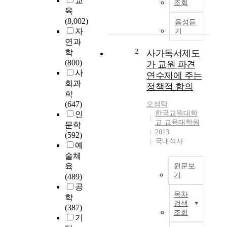
교
조회
는
육
교
(8,002)
음성듣
육
자
기
정
연과
책
2
학
사가독서제도
에
(800)
가 교원 파견
의
사
연수제에 주는
해
회과
정책적 함의
현
학
직
(647)
오성탁
교
한국교원대학
인
사
교 교육대학원
문학
로
2013
(592)
만
국내석사
예
구
술체
성
육
원문보
된
기
(489)
혁
공
사
신
목차
학
가
교
검색
(387)
독
육
조회
기
서
전