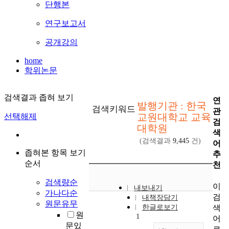
단행본
연구보고서
공개강의
home
학위논문
검색결과 좁혀 보기
연
발행기관 : 한국
검색키워드
관
교원대학교 교육
선택해제
검
대학원
색
(검색결과
9,445
건)
어
좁혀본 항목 보기
추
순서
천
검색량순
이
내보내기
가나다순
검
내책장담기
원문유무
색
한글로보기
원
1
어
문있