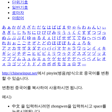
단위기호
일반기호
로마자
아랍어
あ
ぁ
か
が
さ
ざ
た
だ
な
は
ば
ぱ
ま
や
ゃ
ら
わ
ゎ
ん
い
ぃ
き
ぎ
し
じ
ち
ぢ
に
ひ
び
ぴ
み
り
う
ぅ
く
ぐ
す
ず
つ
づ
っ
ぬ
ふ
ぶ
ぷ
む
ゆ
ゅ
る
え
ぇ
け
げ
せ
ぜ
て
で
ね
へ
べ
ぺ
め
れ
お
ぉ
こ
ご
そ
ぞ
と
ど
の
ほ
ぼ
ぽ
も
よ
ょ
ろ
を
ア
ァ
カ
サ
ザ
タ
ダ
ナ
ハ
バ
パ
マ
ヤ
ャ
ラ
ワ
ヮ
ン
イ
ィ
キ
ギ
シ
ジ
チ
ヂ
ニ
ヒ
ビ
ピ
ミ
リ
ウ
ゥ
ク
グ
ス
ズ
ツ
ヅ
ッ
ヌ
フ
ブ
プ
ム
ユ
ュ
ル
エ
ェ
ケ
ゲ
セ
ゼ
テ
デ
ヘ
ベ
ペ
メ
レ
オ
ォ
コ
ゴ
ソ
ゾ
ト
ド
ノ
ホ
ボ
ポ
モ
ヨ
ョ
ロ
ヲ
―
http://chineseinput.net/
에서 pinyin(병음)방식으로 중국어를 변환
할 수 있습니다.
변환된 중국어를 복사하여 사용하시면 됩니다.
예시)
中文 을 입력하시려면
zhongwen
을 입력하시고 space를
누르시면됩니다.