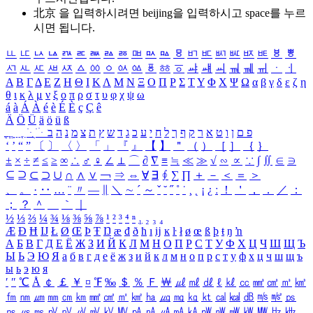
北京 을 입력하시려면
beijing
을 입력하시고 space를 누르
시면 됩니다.
ㅥ
ㅦ
ㅧ
ㅨ
ㅩ
ㅪ
ㅫ
ㅬ
ㅭ
ㅮ
ㅯ
ㅰ
ㅱ
ㅲ
ㅳ
ㅴ
ㅵ
ㅶ
ㅷ
ㅸ
ㅹ
ㅺ
ㅻ
ㅼ
ㅽ
ㅾ
ㅿ
ㆀ
ㆁ
ㆂ
ㆃ
ㆄ
ㆅ
ㆆ
ㆇ
ㆈ
ㆉ
ㆊ
ㆋ
ㆌ
ㆍ
ㆎ
Α
Β
Γ
Δ
Ε
Ζ
Η
Θ
Ι
Κ
Λ
Μ
Ν
Ξ
Ο
Π
Ρ
Σ
Τ
Υ
Φ
Χ
Ψ
Ω
α
β
γ
δ
ε
ζ
η
θ
ι
κ
λ
μ
ν
ξ
ο
π
ρ
σ
τ
υ
φ
χ
ψ
ω
á
à
Á
À
é
è
É
È
ç
Ç
ê
Ä
Ö
Ü
ä
ö
ü
ß
ְ
ֳ
ֲ
ֱ
ָ
ַ
ֵ
ֶ
ִ
ֹ
ּ
ֻ
ׂ
ׁ
ּ
ב
ה
נ
מ
צ
ת
ץ
ש
ד
ג
כ
ע
י
ח
ל
ך
ף
ק
ר
א
ט
ו
ן
ם
פ
‘
’
“
”
〔
〕
〈
〉
「
」
『
』
【
】
＂
（
）
［
］
｛
｝
±
×
÷
≠
≤
≥
∞
∴
♂
♀
∠
⊥
⌒
∂
∇
≡
≒
≪
≫
√
∽
∝
∵
∫
∬
∈
∋
⊆
⊇
⊂
⊃
∪
∩
∧
∨
￢
⇒
⇔
∀
∃
∮
∑
∏
＋
－
＜
＝
＞
、
。
·
‥
…
¨
〃
―
∥
＼
∼
´
～
ˇ
˘
˝
˚
˙
¸
˛
¡
¿
ː
！
＇
，
．
／
：
；
？
＾
＿
｀
｜
½
⅓
⅔
¼
¾
⅛
⅜
⅝
⅞
¹
²
³
⁴
ⁿ
₁
₂
₃
₄
Æ
Ð
Ħ
Ĳ
Ł
Ø
Œ
Þ
Ŧ
Ŋ
æ
đ
ð
ħ
ı
ĳ
ĸ
ŀ
ł
ø
œ
ß
þ
ŧ
ŋ
ŉ
А
Б
В
Г
Д
Е
Ё
Ж
З
И
Й
К
Л
М
Н
О
П
Р
С
Т
У
Ф
Х
Ц
Ч
Ш
Щ
Ъ
Ы
Ь
Э
Ю
Я
а
б
в
г
д
е
ё
ж
з
и
й
к
л
м
н
о
п
р
с
т
у
ф
х
ц
ч
ш
щ
ъ
ы
ь
э
ю
я
′
″
℃
Å
￠
￡
￥
¤
℉
‰
＄
％
Ｆ
￦
㎕
㎖
㎗
ℓ
㎘
㏄
㎣
㎤
㎥
㎦
㎙
㎚
㎛
㎜
㎝
㎞
㎟
㎠
㎡
㎢
㏊
㎍
㎎
㎏
㏏
㎈
㎉
㏈
㎧
㎨
㎰
㎱
㎲
㎳
㎴
㎵
㎶
㎷
㎸
㎹
㎀
㎁
㎂
㎃
㎄
㎺
㎻
㎽
㎾
㎿
㎐
㎑