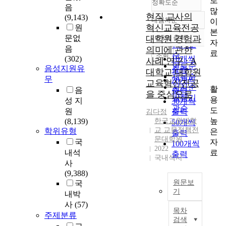
로
정확도순
음
많
현직 교사의
(9,143)
내림차순
이
정확도
혁신교육전공
원
본
순
문없
대학원 경험과
10개씩 출력
내림차순
자
인기도
음
의미에 관한
료
순
조회
(302)
10개씩
사례 연구 : A
연도순
음성지원유
출력
대학교 대학원
제목순
무
20개씩
교육혁신전공
저자순
활
음
출력
을 중심으로
발행기
용
성 지
30개씩
관순
도
원
출력
김다정
높
(8,139)
한국교원대학
50개씩
교 교육정책전
학위유형
은
출력
문대학원
자
국
100개씩
2022
료
내석
출력
국내석사
사
(9,388)
원문보
국
기
내박
사
(57)
본
목차
연
주제분류
검색
구