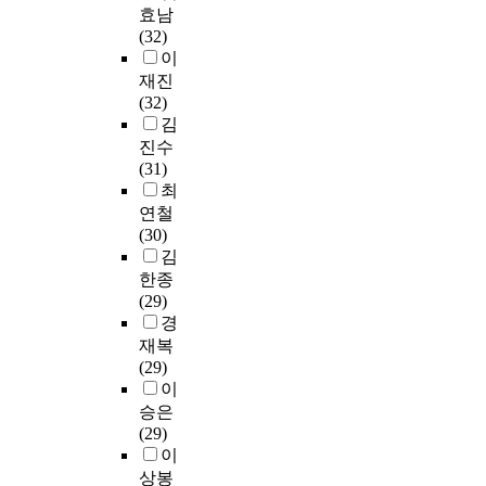
으
결
대
전
교
한
효남
는
조
써
구
로
론
상
담
원
지
(32)
I
적
사
는
느
을
으
교
이
,
이
U
관
가
학
꼈
얻
로
사
배
어
T
점
재진
독
교
다
었
하
(
출
떤
의
에
(32)
서
시
는
다
였
현
되
유
사
서
김
제
설
점
.
으
직
고
용
례
추
진수
가
복
이
1
며
진
있
성
(
진
(31)
정
합
공
.
,
로
다
과
정
되
최
상
화
통
체
회
전
하
과
일
어
적
에
연철
으
육
복
담
더
제
환
온
으
대
(30)
로
교
탄
교
라
를
외
행
로
하
김
나
사
력
사
도
갖
,
정
운
여
한종
타
로
성
)
비
는
2
변
영
운
(29)
났
서
에
로
학
지
0
화
될
영
경
다
의
대
재
위
를
1
의
수
형
재복
.
진
한
직
양
조
7
선
없
태
(29)
로
전
중
성
망
)
행
었
와
이
혁
탐
반
인
과
해
에
연
다
실
승은
신
색
적
3
정
보
대
구
.
태
(29)
학
과
인
5
은
는
한
와
전
,
이
교
정
인
명
현
교
분
국
후
학
상봉
근
첫
식
을
실
육