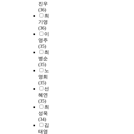
부
로
상
성
호
루
진우
경
설
기
학
설
는
황
하
란
어
(36)
험
문
어
중
한
포
이
기
은
지
최
유
문
려
인
국
착
고
위
조
지
기영
무
항
웠
대
어
하
그
해
선
않
(36)
와
을
다
학
문
기
마
문
사
고
이
관
성
.
원
화
어
저
헌
회
특
영주
계
별
이
생
원
려
도
고
를
히
(35)
없
,
연
(
의
운
정
찰
폐
,
최
이
교
구
예
수
정
보
과
허
학
병순
배
직
는
비
강
책
의
설
상
교
(35)
움
이
학
진
생
실
공
문
태
구
노
에
수
교
로
을
행
유
조
로
성
영희
대
유
구
전
대
의
가
사
만
원
(35)
한
형
성
담
상
국
제
연
들
의
선
열
별
원
교
으
지
대
구
었
부
혜연
정
,
의
사
로
적
로
방
다
정
(35)
을
졸
회
)
하
이
이
법
.
적
최
가
업
복
6
였
고
루
을
이
인
지
성욱
여
탄
2
다
미
어
병
로
식
고
(34)
부
력
명
.
시
지
행
인
으
있
김
별
성
과
연
적
지
하
해
로
었
태영
로
에
동
구
인