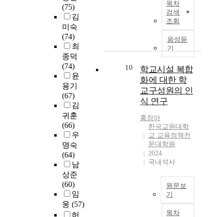
사
조
독
목차
교
(75)
을
로
연
보
교
례
사
검색
서
사
김
위
진
구
았
육
조회
를
,
당
의
미숙
한
행
의
다
정
분
분
이
대
(74)
기
되
목
.
책
음성듣
석
석
라
학
최
초
고
적
셋
전
기
하
하
는
원
자
있
은
종덕
째
공
고
는
공
경
료
으
예
(74)
10
,
(
학교시설 복합
,
것
간
험
제
며
비
윤
현
지
화에 대한 학
한
을
을
의
공
,
진
용기
장
도
교구성원의 인
국
목
마
의
과
이
로
(67)
의
교
의
적
식 연구
련
미
교
러
전
김
수
수
고
으
해
를
사
한
담
귀훈
요
김
홍정아
등
로
주
주
양
시
교
(66)
와
용
한국교원대학
교
한
기
요
성
대
사
우
여
)
교 교육정책전
육
다
도
연
대
적
와
문대학원
명숙
건
본
의
.
하
구
학
상
현
2024
(64)
에
연
해
이
였
문
국내석사
의
황
직
남
따
구
외
러
다
제
교
은
진
라
의
상준
진
한
.
로
육
학
로
현
목
(60)
원문보
출
연
이
하
과
교
전
장
적
임
기
의
구
때
고
정
현
담
적
은
웅
(57)
실
목
부
학
,
개
장
교
합
A
목차
허
태
적
터
교