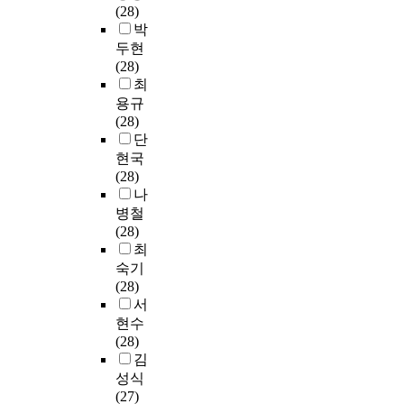
석
내
복
교
(28)
무
째
,
대
적
정
을
논
구
구
박
경
,
회
상
인
책
통
문
가
성
두현
험
체
복
으
필
연
해
,
마
원
(28)
이
육
탄
로
요
구
해
학
무
의
최
있
교
력
직
가
에
외
술
리
인
는
용규
사
성
무
있
서
진
논
된
식
경
(28)
로
필
에
다
의
출
문
정
,
우
단
의
요
대
.
새
을
을
조
교
혁
현국
진
성
한
현
로
모
고
대
육
신
(28)
로
,
설
장
운
색
찰
에
적
학
나
를
소
문
의
시
하
하
이
기
교
결
통
조
병철
수
도
는
였
르
능
에
정
과
사
(28)
요
이
대
고
러
과
대
하
공
를
최
를
다
학
,
서
의
한
는
감
실
숙기
충
.
들
설
는
융
긍
시
에
시
(28)
족
본
이
문
사
합
정
기
대
하
서
시
연
I
조
가
에
적
에
한
였
현수
킬
구
U
사
독
대
인
대
기
다
(28)
수
는
T
는
서
한
근
해
회
.
김
있
정
의
문
제
인
무
서
및
성식
는
책
성
화
와
식
경
는
학
설
(27)
다
전
공
적
목
,