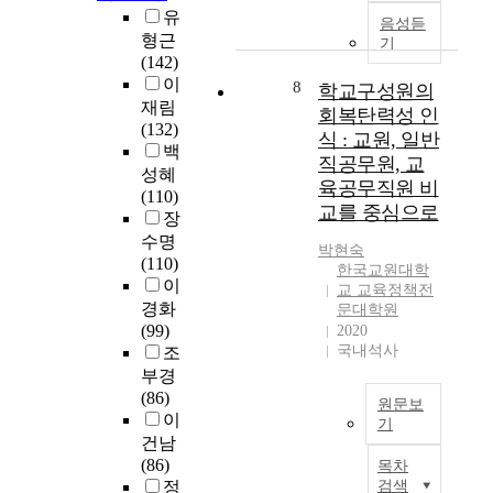
n
학
실
.
게
유
펴
네
i
습
음성듣
시
올
보
트
형근
기
g
활
되
구
바
았
워
(142)
h
동
었
체
른
다
크
이
8
학교구성원의
t
중
지
적
진
.
이
재림
(
심
회복탄력성 인
만
으
로
둘
론
(132)
2
으
,
식 : 교원, 일반
로
탐
째
(
백
0
로
사
직공무원, 교
본
색
,
A
성혜
1
통
가
육공무직원 비
연
과
한
N
(110)
1
합
독
구
교를 중심으로
정
국
T
장
)
적
서
에
을
어
)
수명
의
·
제
박현숙
서
제
교
을
(110)
고
유
를
한국교원대학
는
시
원
활
이
등
기
전
교 교육정책전
1
하
양
용
경화
교
적
문대학원
승
)
는
성
한
(99)
2020
육
협
한
현
데
을
학
국내석사
조
국
력
것
직
있
위
교
부경
제
을
이
교
다
한
의
(86)
화
할
라
원문보
사
.
교
교
이
에
수
볼
기
의
아
육
육
대
있
건남
수
대
울
최
과
정
한
는
(86)
있
목차
학
러
근
정
책
이
학
정
검색
다