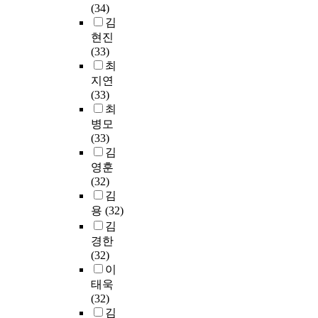
않
였
인
사
다
(34)
백
관
대
의
면
고
다
조
업
는
김
분
한
학
결
을
있
.
대
이
점
율
연
원
현진
과
A
다
문
에
활
과
을
구
석
(33)
는
N
.
헌
서
성
혁
산
로
사
최
다
T
이
연
영
화
신
출
교
학
지연
음
의
에
구
조
되
교
하
원
위
(33)
과
방
많
는
대
지
육
고
및
과
최
같
법
은
학
에
못
전
빈
일
정
병모
다
론
연
교
는
하
공
도
반
을
(33)
.
적
구
조
전
고
대
검
직
졸
김
첫
접
에
직
후
있
학
정
공
업
영훈
째
근
서
의
복
는
원
을
무
하
(32)
,
으
가
문
구
실
의
실
원
고
김
학
로
장
화
에
정
교
시
,
현
위
드
용
(32)
모
적
역
이
육
하
교
재
과
러
김
범
진
량
었
과
여
육
학
정
내
경한
적
단
이
다
정
다
공
교
으
는
(32)
인
과
집
.
을
음
무
에
로
것
이
사
기
중
이
매
과
직
서
한
이
태욱
례
존
됨
에
력
같
원
진
국
가
(32)
로
의
으
본
적
은
을
로
어
능
김
삼
구
로
연