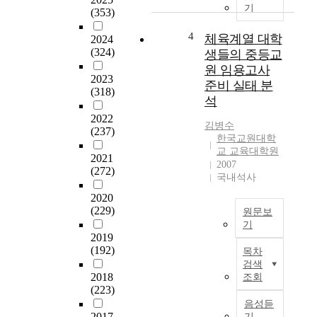
경
국
기
일
(353)
험
어
관
의
교
4
체육계열 대학
2024
되
교
육
(324)
생들의 중등교
게
육
수
유
원 임용고사
적
요
2023
지
준비 실태 분
의
의
(318)
된
석
미
양
조
를
2022
적
선
김병수
찾
(237)
·
의
한국교원대학
아
질
교 교육대학원
독
보
2021
적
2007
특
(272)
는
변
국내석사
한
연
화
문
2020
구
에
신
(229)
원문보
이
적
재
기
다
합
2019
교
.
이
한
(192)
육
목차
특
연
한
검색
제
히
구
국
2018
조회
도
여
는
어
(223)
이
타
임
교
음성듣
다
다
용
2017
원
기