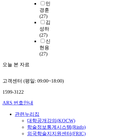
험
‘
교
문
민
양
환
경
관
적
학
을
고
공
조
한
시
경훈
험
점
은
교
바
등
간
사
전
기
(27)
을
의
같
구
탕
학
필
를
공
에
김
활
연
으
성
으
교
요
실
및
새
성하
용
구
면
원
로
’
인
시
경
로
(27)
할
를
서
요
진
시
식
할
력
운
신
수
위
운
구
학
기
에
때
을
공
현용
있
하
영
도
을
에
대
,
가
약
(27)
도
여
방
에
고
가
하
진
진
으
록
연
법
대
려
장
여
로
오늘 본 자료
한
로
하
구
은
한
하
많
알
전
국
추
고
대
더
개
였
이
아
담
어
진
자
상
욱
선
고객센터 (평일: 09:00~18:00)
다
결
보
교
교
되
한
을
정
방
.
정
고
사
원
는
다
서
1599-3122
교
안
반
하
자
의
공
상
.
울
해
등
면
는
한
직
급
이
ARS 번호안내
마
특
진
에
에
것
다
무
을
한
지
별
초
대
혁
으
.
구
관련누리집
위
정
막
시
계
한
신
로
이
성
대학공개강의(KOCW)
해
책
으
소
문
설
학
조
는
은
서
(
학술정보통계시스템(Rinfo)
로
재
신
문
교
사
상
초
는
교
외국학술지지원센터(FRIC)
국
고
제
조
근
되
호
·