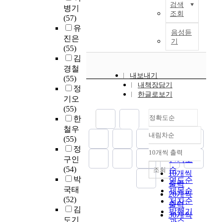
질
선
에
사
검색
성
N
병기
와
달
사
시
적
을
다
가
조회
이
T
(57)
유
성
가
설
연
유
양
인
높
관
유
형
을
독
복
구
음성듣
도
한
식
은
점
진은
을
위
서
합
기
중
하
모
하
한
에
(55)
분
하
라
화
사
는
습
는
국
서
김
석
여
는
에
례
데
으
직
어
정
한
설
경철
말
대
연
이
로
무
교
책
내보내기
다
정
(55)
대
한
구
연
의
의
원
실
내책장담기
.
된
정
신
학
방
구
변
중
한글로보기
양
행
특
연
기오
독
교
법
의
화
요
성
과
히
구
(55)
서
구
을
목
를
도
방
정
국
내
정확도순
한
당
성
활
적
꾀
와
법
의
내
용
이
원
철우
용
이
하
현
에
맥
내림차순
법
은
정확도
나
의
(55)
하
있
고
재
대
락
의
다
별
인
정
순
여
다
있
수
10개씩 출력
해
성
내림차순
근
음
칭
식
구인
인기도
접
.
다
준
연
과
거
과
으
연
(54)
순
조회
근
이
.
을
10개씩
구
다
를
같
로
구
박
연도순
하
와
이
알
출력
하
층
확
다
호
홍
국태
제목순
였
같
와
아
20개씩
였
성
인
.
당
정
(52)
저자순
다
은
같
보
다
을
출력
해
이
아
김
.
발행기
연
이
고
.
실
30개씩
실
첫
라
한
도기
주
관순
구
변
교