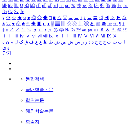
㎒
㎓
㎔
Ω
㏀
㏁
㎊
㎋
㎌
㏖
㏅
㎭
㎮
㎯
㏛
㎩
㎪
㎫
㎬
㏝
㏐
㏓
㏃
㏉
㏜
㏆
§
※
☆
★
○
●
◎
◇
◆
□
■
△
▽
→
←
↑
↓
↔
〓
◁
◀
▷
▶
♤
♠
♡
♥
♧
♣
⊙
◈
▣
◐
◑
▒
▤
▥
▨
▧
▦
▩
♨
☏
☎
☜
☞
¶
†
‡
↕
↗
↙
↖
↘
♭
♩
♪
♬
㉿
㈜
№
㏇
™
㏂
㏘
℡
＃
＆
＊
＠
ª
º
ⅰ
ⅱ
ⅲ
ⅳ
ⅴ
ⅵ
ⅶ
ⅷ
ⅸ
ⅹ
Ⅰ
Ⅱ
Ⅲ
Ⅳ
Ⅴ
Ⅵ
Ⅶ
Ⅷ
Ⅸ
Ⅹ
ا
ب
ت
ث
ج
ح
خ
د
ذ
ر
ز
س
ش
ص
ض
ط
ظ
ع
غ
ف
ق
ک
ل
م
ن
ه
و
ی
닫기
통합검색
국내학술논문
학위논문
해외학술논문
학술지