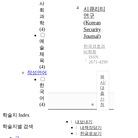
사
4
시큐리티
회
연구
과
(Korean
학
Security
(4)
Journal)
예
한국경호경
술
비학회
체
ISSN :
육
2671-4299
(4)
작성언어
복
사/
한
대
국
출
어
신
(4)
청
학술지 Index
내보내기
학술지별 검색
내책장담기
한글로보기
ㄱ