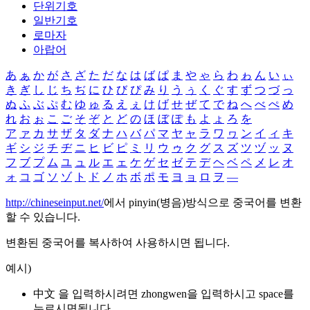
단위기호
일반기호
로마자
아랍어
あ
ぁ
か
が
さ
ざ
た
だ
な
は
ば
ぱ
ま
や
ゃ
ら
わ
ゎ
ん
い
ぃ
き
ぎ
し
じ
ち
ぢ
に
ひ
び
ぴ
み
り
う
ぅ
く
ぐ
す
ず
つ
づ
っ
ぬ
ふ
ぶ
ぷ
む
ゆ
ゅ
る
え
ぇ
け
げ
せ
ぜ
て
で
ね
へ
べ
ぺ
め
れ
お
ぉ
こ
ご
そ
ぞ
と
ど
の
ほ
ぼ
ぽ
も
よ
ょ
ろ
を
ア
ァ
カ
サ
ザ
タ
ダ
ナ
ハ
バ
パ
マ
ヤ
ャ
ラ
ワ
ヮ
ン
イ
ィ
キ
ギ
シ
ジ
チ
ヂ
ニ
ヒ
ビ
ピ
ミ
リ
ウ
ゥ
ク
グ
ス
ズ
ツ
ヅ
ッ
ヌ
フ
ブ
プ
ム
ユ
ュ
ル
エ
ェ
ケ
ゲ
セ
ゼ
テ
デ
ヘ
ベ
ペ
メ
レ
オ
ォ
コ
ゴ
ソ
ゾ
ト
ド
ノ
ホ
ボ
ポ
モ
ヨ
ョ
ロ
ヲ
―
http://chineseinput.net/
에서 pinyin(병음)방식으로 중국어를 변환
할 수 있습니다.
변환된 중국어를 복사하여 사용하시면 됩니다.
예시)
中文 을 입력하시려면
zhongwen
을 입력하시고 space를
누르시면됩니다.