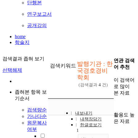
단행본
연구보고서
공개강의
home
학술지
검색결과 좁혀 보기
연관 검색
발행기관 : 한
검색키워드
어 추천
국경호경비
선택해제
학회
이 검색어
(검색결과
4
건)
로 많이
좁혀본 항목 보
본 자료
기순서
검색량순
내보내기
활용도 높
가나다순
내책장담기
은 자료
원문복사
한글로보기
여부
1