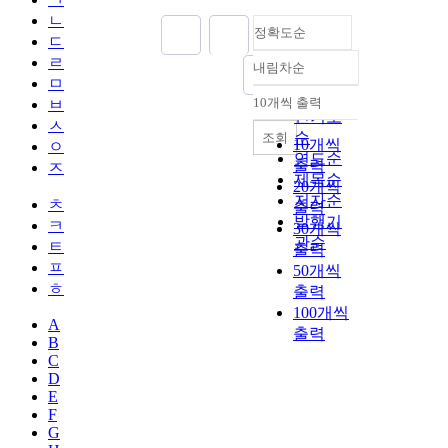
ㄴ
정확도순
ㄷ
ㄹ
내림차순
정확도
ㅁ
순
10개씩 출력
ㅂ
내림차순
인기도
ㅅ
순
조회
10개씩
ㅇ
연도순
출력
ㅈ
제목순
20개씩
저자순
ㅊ
출력
발행기
ㅋ
30개씩
관순
ㅌ
출력
ㅍ
50개씩
ㅎ
출력
100개씩
A
출력
B
C
D
E
F
G