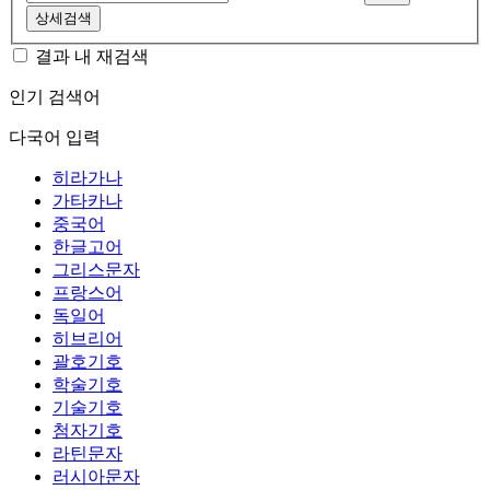
상세검색
결과 내 재검색
인기 검색어
다국어 입력
히라가나
가타카나
중국어
한글고어
그리스문자
프랑스어
독일어
히브리어
괄호기호
학술기호
기술기호
첨자기호
라틴문자
러시아문자