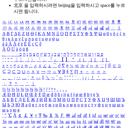
北京 을 입력하시려면
beijing
을 입력하시고 space를 누르
시면 됩니다.
ㅥ
ㅦ
ㅧ
ㅨ
ㅩ
ㅪ
ㅫ
ㅬ
ㅭ
ㅮ
ㅯ
ㅰ
ㅱ
ㅲ
ㅳ
ㅴ
ㅵ
ㅶ
ㅷ
ㅸ
ㅹ
ㅺ
ㅻ
ㅼ
ㅽ
ㅾ
ㅿ
ㆀ
ㆁ
ㆂ
ㆃ
ㆄ
ㆅ
ㆆ
ㆇ
ㆈ
ㆉ
ㆊ
ㆋ
ㆌ
ㆍ
ㆎ
Α
Β
Γ
Δ
Ε
Ζ
Η
Θ
Ι
Κ
Λ
Μ
Ν
Ξ
Ο
Π
Ρ
Σ
Τ
Υ
Φ
Χ
Ψ
Ω
α
β
γ
δ
ε
ζ
η
θ
ι
κ
λ
μ
ν
ξ
ο
π
ρ
σ
τ
υ
φ
χ
ψ
ω
á
à
Á
À
é
è
É
È
ç
Ç
ê
Ä
Ö
Ü
ä
ö
ü
ß
ְ
ֳ
ֲ
ֱ
ָ
ַ
ֵ
ֶ
ִ
ֹ
ּ
ֻ
ׂ
ׁ
ּ
ב
ה
נ
מ
צ
ת
ץ
ש
ד
ג
כ
ע
י
ח
ל
ך
ף
ק
ר
א
ט
ו
ן
ם
פ
‘
’
“
”
〔
〕
〈
〉
「
」
『
』
【
】
＂
（
）
［
］
｛
｝
±
×
÷
≠
≤
≥
∞
∴
♂
♀
∠
⊥
⌒
∂
∇
≡
≒
≪
≫
√
∽
∝
∵
∫
∬
∈
∋
⊆
⊇
⊂
⊃
∪
∩
∧
∨
￢
⇒
⇔
∀
∃
∮
∑
∏
＋
－
＜
＝
＞
、
。
·
‥
…
¨
〃
―
∥
＼
∼
´
～
ˇ
˘
˝
˚
˙
¸
˛
¡
¿
ː
！
＇
，
．
／
：
；
？
＾
＿
｀
｜
½
⅓
⅔
¼
¾
⅛
⅜
⅝
⅞
¹
²
³
⁴
ⁿ
₁
₂
₃
₄
Æ
Ð
Ħ
Ĳ
Ł
Ø
Œ
Þ
Ŧ
Ŋ
æ
đ
ð
ħ
ı
ĳ
ĸ
ŀ
ł
ø
œ
ß
þ
ŧ
ŋ
ŉ
А
Б
В
Г
Д
Е
Ё
Ж
З
И
Й
К
Л
М
Н
О
П
Р
С
Т
У
Ф
Х
Ц
Ч
Ш
Щ
Ъ
Ы
Ь
Э
Ю
Я
а
б
в
г
д
е
ё
ж
з
и
й
к
л
м
н
о
п
р
с
т
у
ф
х
ц
ч
ш
щ
ъ
ы
ь
э
ю
я
′
″
℃
Å
￠
￡
￥
¤
℉
‰
＄
％
Ｆ
￦
㎕
㎖
㎗
ℓ
㎘
㏄
㎣
㎤
㎥
㎦
㎙
㎚
㎛
㎜
㎝
㎞
㎟
㎠
㎡
㎢
㏊
㎍
㎎
㎏
㏏
㎈
㎉
㏈
㎧
㎨
㎰
㎱
㎲
㎳
㎴
㎵
㎶
㎷
㎸
㎹
㎀
㎁
㎂
㎃
㎄
㎺
㎻
㎽
㎾
㎿
㎐
㎑