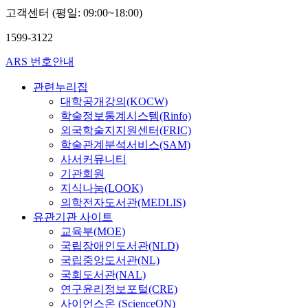
고객센터 (평일: 09:00~18:00)
1599-3122
ARS 번호안내
관련누리집
대학공개강의(KOCW)
학술정보통계시스템(Rinfo)
외국학술지지원센터(FRIC)
학술관계분석서비스(SAM)
사서커뮤니티
기관회원
지식나눔(LOOK)
의학전자도서관(MEDLIS)
유관기관 사이트
교육부(MOE)
국립장애인도서관(NLD)
국립중앙도서관(NL)
국회도서관(NAL)
연구윤리정보포털(CRE)
사이언스온 (ScienceON)