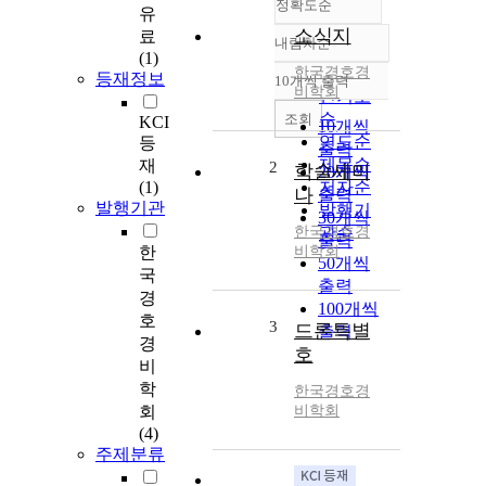
정확도순
유
소식지
료
내림차순
정확도
(1)
한국경호경
순
등재정보
10개씩 출력
내림차순
비학회
인기도
순
조회
KCI
10개씩
연도순
등
출력
제목순
재
2
학술세미
20개씩
(1)
저자순
나
출력
발행기관
발행기
30개씩
한국경호경
관순
출력
한
비학회
50개씩
국
출력
경
100개씩
호
3
드론특별
출력
경
호
비
학
한국경호경
회
비학회
(4)
주제분류