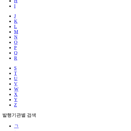
H
I
J
K
L
M
N
O
P
Q
R
S
T
U
V
W
X
Y
Z
발행기관별 검색
ㄱ