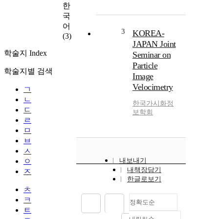
한
국
어
3
KOREA-
(3)
JAPAN Joint
학술지 Index
Seminar on
Particle
학술지별 검색
Image
Velocimetry
ㄱ
ㄴ
한국가시화정
ㄷ
보학회
ㄹ
ㅁ
ㅂ
ㅅ
ㅇ
내보내기
내책장담기
ㅈ
한글로보기
ㅊ
ㅋ
정확도순
ㅌ