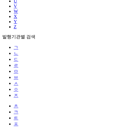
U
V
W
X
Y
Z
발행기관별 검색
ㄱ
ㄴ
ㄷ
ㄹ
ㅁ
ㅂ
ㅅ
ㅇ
ㅈ
ㅊ
ㅋ
ㅌ
ㅍ