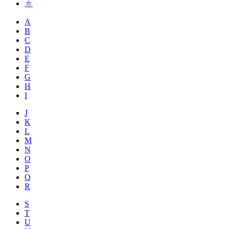
ㅎ
A
B
C
D
E
F
G
H
I
J
K
L
M
N
O
P
Q
R
S
T
U