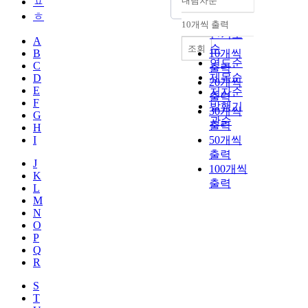
내림차순
ㅍ
정확도
ㅎ
순
10개씩 출력
내림차순
인기도
A
순
조회
B
10개씩
연도순
C
출력
제목순
D
20개씩
E
저자순
출력
F
발행기
30개씩
G
관순
출력
H
I
50개씩
출력
J
100개씩
K
출력
L
M
N
O
P
Q
R
S
T