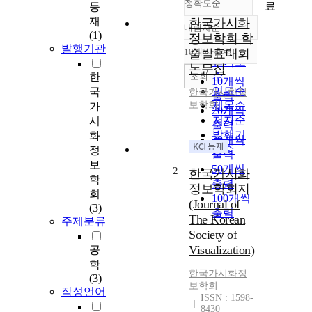
정확도순
료
등
재
한국가시화
내림차순
정확도
(1)
정보학회 학
순
발행기관
10개씩 출력
술발표대회
내림차순
인기도
논문집
순
조회
한
10개씩
연도순
국
한국가시화정
출력
보학회
제목순
가
20개씩
저자순
시
출력
발행기
화
30개씩
관순
정
출력
보
50개씩
2
한국가시화
학
출력
정보학회지
회
100개씩
(Journal of
(3)
출력
The Korean
주제분류
Society of
Visualization)
공
학
한국가시화정
(3)
보학회
작성언어
ISSN : 1598-
8430