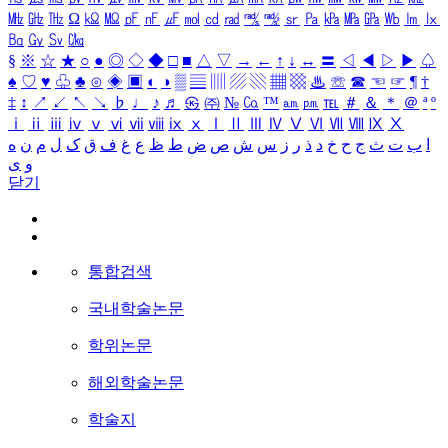
㎒
㎓
㎔
Ω
㏀
㏁
㎊
㎋
㎌
㏖
㏅
㎭
㎮
㎯
㏛
㎩
㎪
㎫
㎬
㏝
㏐
㏓
㏃
㏉
㏜
㏆
§
※
☆
★
○
●
◎
◇
◆
□
■
△
▽
→
←
↑
↓
↔
〓
◁
◀
▷
▶
♤
♠
♡
♥
♧
♣
⊙
◈
▣
◐
◑
▒
▤
▥
▨
▧
▦
▩
♨
☏
☎
☜
☞
¶
†
‡
↕
↗
↙
↖
↘
♭
♩
♪
♬
㉿
㈜
№
㏇
™
㏂
㏘
℡
＃
＆
＊
＠
ª
º
ⅰ
ⅱ
ⅲ
ⅳ
ⅴ
ⅵ
ⅶ
ⅷ
ⅸ
ⅹ
Ⅰ
Ⅱ
Ⅲ
Ⅳ
Ⅴ
Ⅵ
Ⅶ
Ⅷ
Ⅸ
Ⅹ
ا
ب
ت
ث
ج
ح
خ
د
ذ
ر
ز
س
ش
ص
ض
ط
ظ
ع
غ
ف
ق
ک
ل
م
ن
ه
و
ی
닫기
통합검색
국내학술논문
학위논문
해외학술논문
학술지