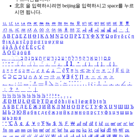
北京 을 입력하시려면
beijing
을 입력하시고 space를 누르
시면 됩니다.
ㅥ
ㅦ
ㅧ
ㅨ
ㅩ
ㅪ
ㅫ
ㅬ
ㅭ
ㅮ
ㅯ
ㅰ
ㅱ
ㅲ
ㅳ
ㅴ
ㅵ
ㅶ
ㅷ
ㅸ
ㅹ
ㅺ
ㅻ
ㅼ
ㅽ
ㅾ
ㅿ
ㆀ
ㆁ
ㆂ
ㆃ
ㆄ
ㆅ
ㆆ
ㆇ
ㆈ
ㆉ
ㆊ
ㆋ
ㆌ
ㆍ
ㆎ
Α
Β
Γ
Δ
Ε
Ζ
Η
Θ
Ι
Κ
Λ
Μ
Ν
Ξ
Ο
Π
Ρ
Σ
Τ
Υ
Φ
Χ
Ψ
Ω
α
β
γ
δ
ε
ζ
η
θ
ι
κ
λ
μ
ν
ξ
ο
π
ρ
σ
τ
υ
φ
χ
ψ
ω
á
à
Á
À
é
è
É
È
ç
Ç
ê
Ä
Ö
Ü
ä
ö
ü
ß
ְ
ֳ
ֲ
ֱ
ָ
ַ
ֵ
ֶ
ִ
ֹ
ּ
ֻ
ׂ
ׁ
ּ
ב
ה
נ
מ
צ
ת
ץ
ש
ד
ג
כ
ע
י
ח
ל
ך
ף
ק
ר
א
ט
ו
ן
ם
פ
‘
’
“
”
〔
〕
〈
〉
「
」
『
』
【
】
＂
（
）
［
］
｛
｝
±
×
÷
≠
≤
≥
∞
∴
♂
♀
∠
⊥
⌒
∂
∇
≡
≒
≪
≫
√
∽
∝
∵
∫
∬
∈
∋
⊆
⊇
⊂
⊃
∪
∩
∧
∨
￢
⇒
⇔
∀
∃
∮
∑
∏
＋
－
＜
＝
＞
、
。
·
‥
…
¨
〃
―
∥
＼
∼
´
～
ˇ
˘
˝
˚
˙
¸
˛
¡
¿
ː
！
＇
，
．
／
：
；
？
＾
＿
｀
｜
½
⅓
⅔
¼
¾
⅛
⅜
⅝
⅞
¹
²
³
⁴
ⁿ
₁
₂
₃
₄
Æ
Ð
Ħ
Ĳ
Ł
Ø
Œ
Þ
Ŧ
Ŋ
æ
đ
ð
ħ
ı
ĳ
ĸ
ŀ
ł
ø
œ
ß
þ
ŧ
ŋ
ŉ
А
Б
В
Г
Д
Е
Ё
Ж
З
И
Й
К
Л
М
Н
О
П
Р
С
Т
У
Ф
Х
Ц
Ч
Ш
Щ
Ъ
Ы
Ь
Э
Ю
Я
а
б
в
г
д
е
ё
ж
з
и
й
к
л
м
н
о
п
р
с
т
у
ф
х
ц
ч
ш
щ
ъ
ы
ь
э
ю
я
′
″
℃
Å
￠
￡
￥
¤
℉
‰
＄
％
Ｆ
￦
㎕
㎖
㎗
ℓ
㎘
㏄
㎣
㎤
㎥
㎦
㎙
㎚
㎛
㎜
㎝
㎞
㎟
㎠
㎡
㎢
㏊
㎍
㎎
㎏
㏏
㎈
㎉
㏈
㎧
㎨
㎰
㎱
㎲
㎳
㎴
㎵
㎶
㎷
㎸
㎹
㎀
㎁
㎂
㎃
㎄
㎺
㎻
㎽
㎾
㎿
㎐
㎑