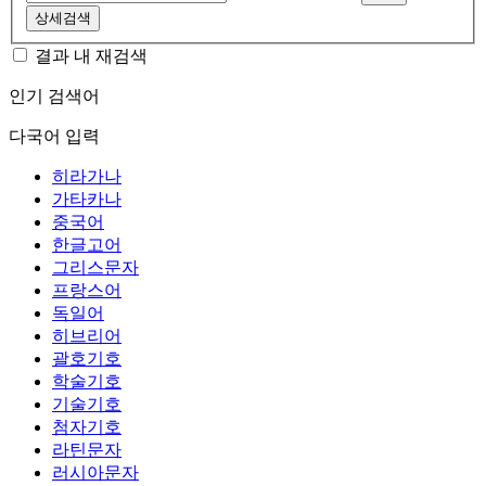
상세검색
결과 내 재검색
인기 검색어
다국어 입력
히라가나
가타카나
중국어
한글고어
그리스문자
프랑스어
독일어
히브리어
괄호기호
학술기호
기술기호
첨자기호
라틴문자
러시아문자