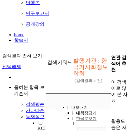
단행본
연구보고서
공개강의
home
학술지
검색결과 좁혀 보기
연관 검
발행기관 : 한
검색키워드
색어 추
국가시화정보
선택해제
천
학회
(검색결과
3
건)
이 검색
좁혀본 항목 보
어로 많
기순서
이 본 자
료
검색량순
내보내기
가나다순
내책장담기
등재정보
한글로보기
활용도
1
높은 자
KCI