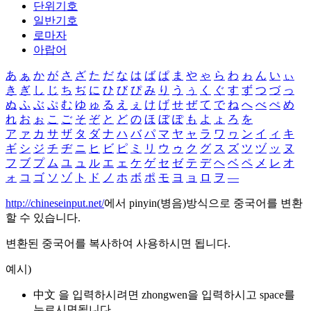
단위기호
일반기호
로마자
아랍어
あ
ぁ
か
が
さ
ざ
た
だ
な
は
ば
ぱ
ま
や
ゃ
ら
わ
ゎ
ん
い
ぃ
き
ぎ
し
じ
ち
ぢ
に
ひ
び
ぴ
み
り
う
ぅ
く
ぐ
す
ず
つ
づ
っ
ぬ
ふ
ぶ
ぷ
む
ゆ
ゅ
る
え
ぇ
け
げ
せ
ぜ
て
で
ね
へ
べ
ぺ
め
れ
お
ぉ
こ
ご
そ
ぞ
と
ど
の
ほ
ぼ
ぽ
も
よ
ょ
ろ
を
ア
ァ
カ
サ
ザ
タ
ダ
ナ
ハ
バ
パ
マ
ヤ
ャ
ラ
ワ
ヮ
ン
イ
ィ
キ
ギ
シ
ジ
チ
ヂ
ニ
ヒ
ビ
ピ
ミ
リ
ウ
ゥ
ク
グ
ス
ズ
ツ
ヅ
ッ
ヌ
フ
ブ
プ
ム
ユ
ュ
ル
エ
ェ
ケ
ゲ
セ
ゼ
テ
デ
ヘ
ベ
ペ
メ
レ
オ
ォ
コ
ゴ
ソ
ゾ
ト
ド
ノ
ホ
ボ
ポ
モ
ヨ
ョ
ロ
ヲ
―
http://chineseinput.net/
에서 pinyin(병음)방식으로 중국어를 변환
할 수 있습니다.
변환된 중국어를 복사하여 사용하시면 됩니다.
예시)
中文 을 입력하시려면
zhongwen
을 입력하시고 space를
누르시면됩니다.