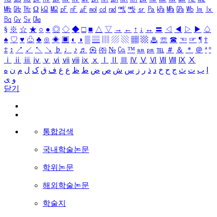
㎒
㎓
㎔
Ω
㏀
㏁
㎊
㎋
㎌
㏖
㏅
㎭
㎮
㎯
㏛
㎩
㎪
㎫
㎬
㏝
㏐
㏓
㏃
㏉
㏜
㏆
§
※
☆
★
○
●
◎
◇
◆
□
■
△
▽
→
←
↑
↓
↔
〓
◁
◀
▷
▶
♤
♠
♡
♥
♧
♣
⊙
◈
▣
◐
◑
▒
▤
▥
▨
▧
▦
▩
♨
☏
☎
☜
☞
¶
†
‡
↕
↗
↙
↖
↘
♭
♩
♪
♬
㉿
㈜
№
㏇
™
㏂
㏘
℡
＃
＆
＊
＠
ª
º
ⅰ
ⅱ
ⅲ
ⅳ
ⅴ
ⅵ
ⅶ
ⅷ
ⅸ
ⅹ
Ⅰ
Ⅱ
Ⅲ
Ⅳ
Ⅴ
Ⅵ
Ⅶ
Ⅷ
Ⅸ
Ⅹ
ا
ب
ت
ث
ج
ح
خ
د
ذ
ر
ز
س
ش
ص
ض
ط
ظ
ع
غ
ف
ق
ک
ل
م
ن
ه
و
ی
닫기
통합검색
국내학술논문
학위논문
해외학술논문
학술지