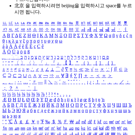
北京 을 입력하시려면
beijing
을 입력하시고 space를 누르
시면 됩니다.
ㅥ
ㅦ
ㅧ
ㅨ
ㅩ
ㅪ
ㅫ
ㅬ
ㅭ
ㅮ
ㅯ
ㅰ
ㅱ
ㅲ
ㅳ
ㅴ
ㅵ
ㅶ
ㅷ
ㅸ
ㅹ
ㅺ
ㅻ
ㅼ
ㅽ
ㅾ
ㅿ
ㆀ
ㆁ
ㆂ
ㆃ
ㆄ
ㆅ
ㆆ
ㆇ
ㆈ
ㆉ
ㆊ
ㆋ
ㆌ
ㆍ
ㆎ
Α
Β
Γ
Δ
Ε
Ζ
Η
Θ
Ι
Κ
Λ
Μ
Ν
Ξ
Ο
Π
Ρ
Σ
Τ
Υ
Φ
Χ
Ψ
Ω
α
β
γ
δ
ε
ζ
η
θ
ι
κ
λ
μ
ν
ξ
ο
π
ρ
σ
τ
υ
φ
χ
ψ
ω
á
à
Á
À
é
è
É
È
ç
Ç
ê
Ä
Ö
Ü
ä
ö
ü
ß
ְ
ֳ
ֲ
ֱ
ָ
ַ
ֵ
ֶ
ִ
ֹ
ּ
ֻ
ׂ
ׁ
ּ
ב
ה
נ
מ
צ
ת
ץ
ש
ד
ג
כ
ע
י
ח
ל
ך
ף
ק
ר
א
ט
ו
ן
ם
פ
‘
’
“
”
〔
〕
〈
〉
「
」
『
』
【
】
＂
（
）
［
］
｛
｝
±
×
÷
≠
≤
≥
∞
∴
♂
♀
∠
⊥
⌒
∂
∇
≡
≒
≪
≫
√
∽
∝
∵
∫
∬
∈
∋
⊆
⊇
⊂
⊃
∪
∩
∧
∨
￢
⇒
⇔
∀
∃
∮
∑
∏
＋
－
＜
＝
＞
、
。
·
‥
…
¨
〃
―
∥
＼
∼
´
～
ˇ
˘
˝
˚
˙
¸
˛
¡
¿
ː
！
＇
，
．
／
：
；
？
＾
＿
｀
｜
½
⅓
⅔
¼
¾
⅛
⅜
⅝
⅞
¹
²
³
⁴
ⁿ
₁
₂
₃
₄
Æ
Ð
Ħ
Ĳ
Ł
Ø
Œ
Þ
Ŧ
Ŋ
æ
đ
ð
ħ
ı
ĳ
ĸ
ŀ
ł
ø
œ
ß
þ
ŧ
ŋ
ŉ
А
Б
В
Г
Д
Е
Ё
Ж
З
И
Й
К
Л
М
Н
О
П
Р
С
Т
У
Ф
Х
Ц
Ч
Ш
Щ
Ъ
Ы
Ь
Э
Ю
Я
а
б
в
г
д
е
ё
ж
з
и
й
к
л
м
н
о
п
р
с
т
у
ф
х
ц
ч
ш
щ
ъ
ы
ь
э
ю
я
′
″
℃
Å
￠
￡
￥
¤
℉
‰
＄
％
Ｆ
￦
㎕
㎖
㎗
ℓ
㎘
㏄
㎣
㎤
㎥
㎦
㎙
㎚
㎛
㎜
㎝
㎞
㎟
㎠
㎡
㎢
㏊
㎍
㎎
㎏
㏏
㎈
㎉
㏈
㎧
㎨
㎰
㎱
㎲
㎳
㎴
㎵
㎶
㎷
㎸
㎹
㎀
㎁
㎂
㎃
㎄
㎺
㎻
㎽
㎾
㎿
㎐
㎑