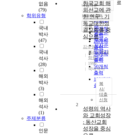
료
한국교회 해
없음
내림차순
정확도
외선교에 관
(79)
순
학위유형
10개씩 출력
한 연구 : 기
내림차순
인기도
독교대한성
순
조회
국내
10개씩
결교회를 중
연도순
박사
출력
심으로
제목순
(47)
20개씩
저자순
김수영
출력
발행기
국내
풀러신학대
30개씩
학원
관순
석사
출력
1996
(28)
50개씩
국내석사
출력
해외
100개씩
박사
복
출력
(3)
사/
대출
해외
신청
2
석사
성령의 역사
(1)
와 교회성장
주제분류
: 동산교회
성장을 중심
인문