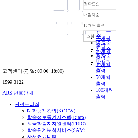
정확도순
내림차순
정확도
순
10개씩 출력
내림차순
인기도
순
조회
10개씩
연도순
출력
제목순
20개씩
저자순
출력
발행기
30개씩
관순
출력
고객센터 (평일: 09:00~18:00)
50개씩
1599-3122
출력
100개씩
ARS 번호안내
출력
관련누리집
대학공개강의(KOCW)
학술정보통계시스템(Rinfo)
외국학술지지원센터(FRIC)
학술관계분석서비스(SAM)
사서커뮤니티