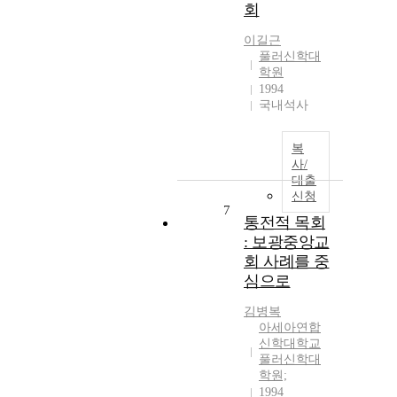
회
이길근
풀러신학대
학원
1994
국내석사
복
사/
대출
신청
7
통전적 목회
: 보광중앙교
회 사례를 중
심으로
김병복
아세아연합
신학대학교
풀러신학대
학원;
1994