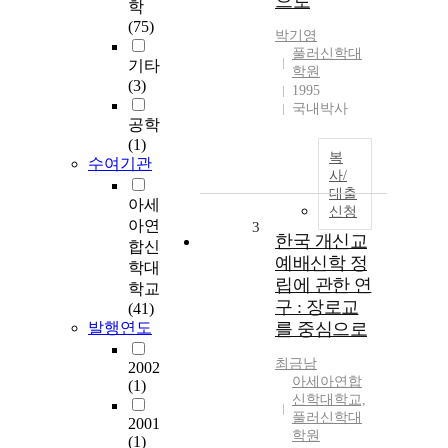
으로
학
(75)
박기영
풀러신학대
기타
학원
(3)
1995
국내박사
공학
(1)
복
수여기관
사/
대출
아세
신청
아연
3
한국 개신교
합신
예배신학 정
학대
립에 관한 연
학교
구 : 장로교
(41)
발행연도
를 중심으로
최금남
2002
아세아연합
(1)
신학대학교,
풀러신학대
2001
학원
(1)