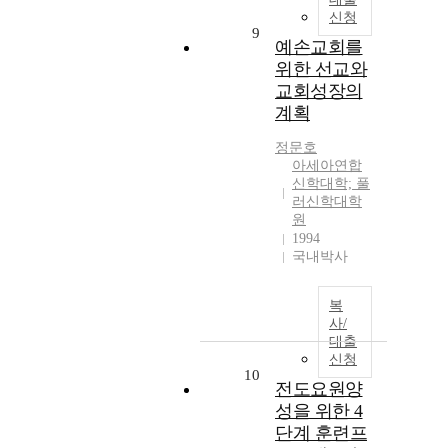
신청
9
예손교회를
위한 선교와
교회성장의
계획
정문호
아세아연합
신학대학; 풀
러신학대학
원
1994
국내박사
복
사/
대출
신청
10
전도요원양
성을 위한 4
단계 훈련프