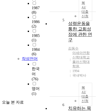
복
사/
1987
대출
(8)
신청
5
1986
성령운동을
(2)
통한 교회성
장에 관한 연
1985
구
(1)
김동수
1984
아세아연합
(6)
신학대학교
작성언어
풀러신학대
학원,
한국
1994
어
국내박사
(76)
복
영어
사/
(1)
대출
신청
오늘 본 자료
6
치유하는 목