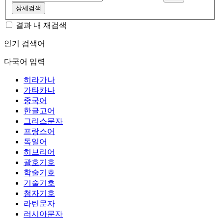
상세검색
결과 내 재검색
인기 검색어
다국어 입력
히라가나
가타카나
중국어
한글고어
그리스문자
프랑스어
독일어
히브리어
괄호기호
학술기호
기술기호
첨자기호
라틴문자
러시아문자