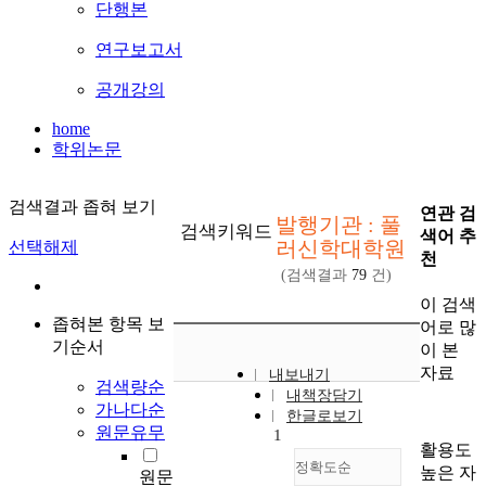
단행본
연구보고서
공개강의
home
학위논문
검색결과 좁혀 보기
연관 검
발행기관 : 풀
검색키워드
색어 추
러신학대학원
선택해제
천
(검색결과
79
건)
이 검색
좁혀본 항목 보
어로 많
기순서
이 본
자료
내보내기
검색량순
내책장담기
가나다순
한글로보기
원문유무
1
활용도
정확도순
높은 자
원문