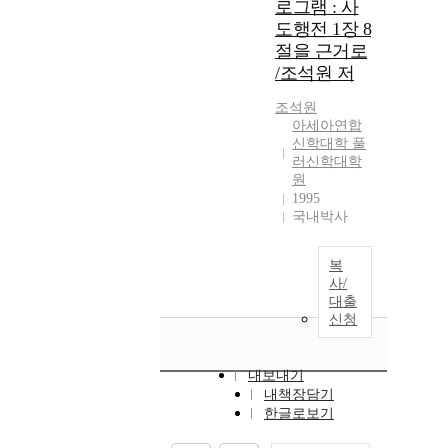
로그램 : 사
도행전 1장 8
절을 근거로
/조석원 저
조석원
아세아연합
신학대학 풀
러신학대학
원
1995
국내박사
복
사/
대출
신청
내보내기
내책장담기
한글로보기