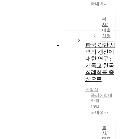
국내박사
복
사/
대출
신청
8
한국 강단 사
역의 갱신에
대한 연구 ;
기독교 한국
침례회를 중
심으로
최절식
풀러신학대
학원
1994
국내석사
복
사/
대출