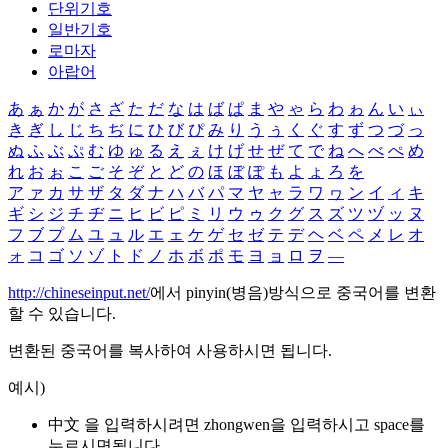
단위기호
일반기호
로마자
아랍어
あ
ぁ
か
が
さ
ざ
た
だ
な
は
ば
ぱ
ま
や
ゃ
ら
わ
ゎ
ん
い
ぃ
き
ぎ
し
じ
ち
ぢ
に
ひ
び
ぴ
み
り
う
ぅ
く
ぐ
す
ず
つ
づ
っ
ぬ
ふ
ぶ
ぷ
む
ゆ
ゅ
る
え
ぇ
け
げ
せ
ぜ
て
で
ね
へ
べ
ぺ
め
れ
お
ぉ
こ
ご
そ
ぞ
と
ど
の
ほ
ぼ
ぽ
も
よ
ょ
ろ
を
ア
ァ
カ
サ
ザ
タ
ダ
ナ
ハ
バ
パ
マ
ヤ
ャ
ラ
ワ
ヮ
ン
イ
ィ
キ
ギ
シ
ジ
チ
ヂ
ニ
ヒ
ビ
ピ
ミ
リ
ウ
ゥ
ク
グ
ス
ズ
ツ
ヅ
ッ
ヌ
フ
ブ
プ
ム
ユ
ュ
ル
エ
ェ
ケ
ゲ
セ
ゼ
テ
デ
ヘ
ベ
ペ
メ
レ
オ
ォ
コ
ゴ
ソ
ゾ
ト
ド
ノ
ホ
ボ
ポ
モ
ヨ
ョ
ロ
ヲ
―
http://chineseinput.net/
에서 pinyin(병음)방식으로 중국어를 변환
할 수 있습니다.
변환된 중국어를 복사하여 사용하시면 됩니다.
예시)
中文 을 입력하시려면
zhongwen
을 입력하시고 space를
누르시면됩니다.