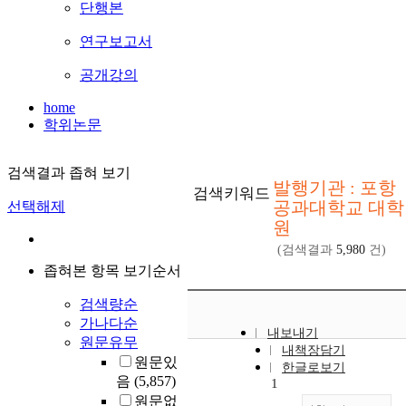
단행본
연구보고서
공개강의
home
학위논문
검색결과 좁혀 보기
발행기관 : 포항
검색키워드
공과대학교 대학
선택해제
원
(검색결과
5,980
건)
좁혀본 항목 보기순서
검색량순
가나다순
내보내기
원문유무
내책장담기
원문있
한글로보기
음
(5,857)
1
원문없