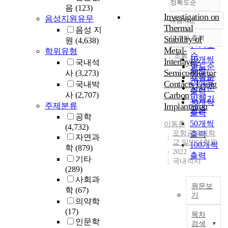
정확도순
음
(123)
Investigation on
음성지원유무
내림차순
정확도
Thermal
음성 지
순
Stability of
10개씩 출력
원
(4,638)
내림차순
인기도
Metal-
학위유형
순
조회
10개씩
Interlayer-
국내석
연도순
출력
Semiconductor
사
(3,273)
제목순
20개씩
Contacts Using
국내박
저자순
출력
Carbon
사
(2,707)
발행기
30개씩
주제분류
Implantation
관순
출력
공학
50개씩
이동훈
(4,732)
포항공과대학
출력
자연과
교 일반대학원
100개씩
학
(879)
2022
출력
기타
국내석사
(289)
사회과
원문보
학
(67)
기
의약학
E
(17)
목차
f
인문학
검색