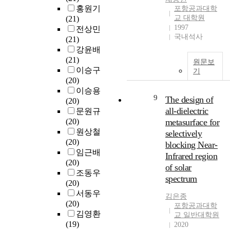
과
에
t
아
홍원기
i
포항공과대학
c
공
걸
r
토
교 대학원
(21)
n
a
진
리
a
초
1997
전상민
c
p
주
지
t
광
국내석사
(21)
r
a
파
않
e
시
강윤배
e
b
수
는
s
설
(21)
a
i
원문보
가
데
.
의
이승구
s
l
기
있
많
T
경
(20)
e
i
습
은
o
우
이승용
d
-
니
노
i
9
반
The design of
(20)
i
t
다
력
m
경
all-dielectric
문원규
t
i
.
을
p
이
(20)
metasurface for
s
e
산
아
r
2
원상철
s
selectively
s
란
끼
o
5
(20)
i
o
blocking Near-
점
지
v
수
임근배
g
f
Infrared region
은
않
e
준
(20)
n
L
표
기
of solar
t
의
조동우
i
a
적
때
h
spectrum
진
(20)
f
r
물
문
e
공
서동우
i
g
김은종
에
이
t
챔
(20)
c
e
포항공과대학
존
다
h
버
김영환
a
L
교 일반대학원
재
.
e
안
(19)
n
2020
a
하
이
r