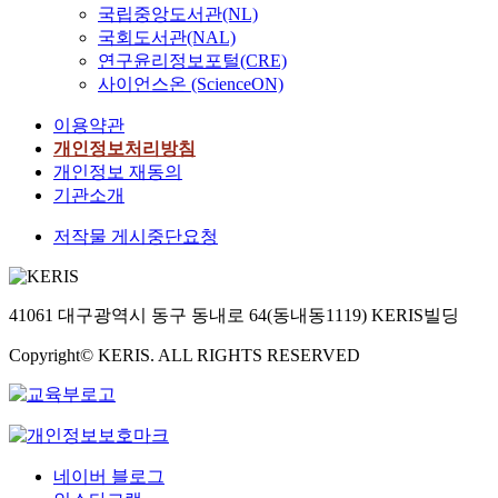
w
o
a
n
국립중앙도서관(NL)
서
홈
h
i
o
r
n
t
국회도서관(NAL)
그
내
a
n
r
t
d
r
연구윤리정보포털(CRE)
위
부
t
g
k
r
d
e
사이언스온 (ScienceON)
치
에
C
s
i
a
i
a
와
존
-
.
n
n
a
s
이용약관
크
재
i
T
g
s
g
o
개인정보처리방침
기
하
m
h
(
p
n
n
개인정보 재동의
가
는
p
e
0
a
o
i
기관소개
변
다
.
m
.
r
s
n
하
양
c
e
3
e
i
g
저작물 게시중단요청
므
한
h
t
m
n
s
s
로
종
a
h
)
t
(
t
많
류
n
o
d
d
F
e
은
의
g
d
i
41061 대구광역시 동구 동내로 64(동내동1119) KERIS빌딩
e
D
p
저
기
e
s
s
f
D
s
장
기
d
Copyright© KERIS. ALL RIGHTS RESERVED
o
t
o
)
.
공
들
t
f
a
r
o
W
간
에
h
b
n
m
n
h
을
대
e
l
a
a
c
i
필
한
r
o
c
b
o
l
요
관
e
c
e
l
네이버 블로그
m
e
로
리
c
k
m
e
p