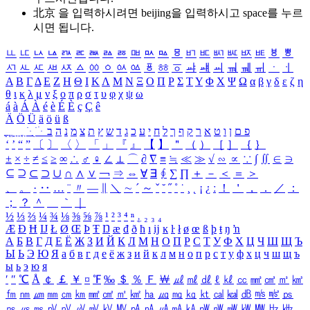
北京 을 입력하시려면
beijing
을 입력하시고 space를 누르
시면 됩니다.
ㅥ
ㅦ
ㅧ
ㅨ
ㅩ
ㅪ
ㅫ
ㅬ
ㅭ
ㅮ
ㅯ
ㅰ
ㅱ
ㅲ
ㅳ
ㅴ
ㅵ
ㅶ
ㅷ
ㅸ
ㅹ
ㅺ
ㅻ
ㅼ
ㅽ
ㅾ
ㅿ
ㆀ
ㆁ
ㆂ
ㆃ
ㆄ
ㆅ
ㆆ
ㆇ
ㆈ
ㆉ
ㆊ
ㆋ
ㆌ
ㆍ
ㆎ
Α
Β
Γ
Δ
Ε
Ζ
Η
Θ
Ι
Κ
Λ
Μ
Ν
Ξ
Ο
Π
Ρ
Σ
Τ
Υ
Φ
Χ
Ψ
Ω
α
β
γ
δ
ε
ζ
η
θ
ι
κ
λ
μ
ν
ξ
ο
π
ρ
σ
τ
υ
φ
χ
ψ
ω
á
à
Á
À
é
è
É
È
ç
Ç
ê
Ä
Ö
Ü
ä
ö
ü
ß
ְ
ֳ
ֲ
ֱ
ָ
ַ
ֵ
ֶ
ִ
ֹ
ּ
ֻ
ׂ
ׁ
ּ
ב
ה
נ
מ
צ
ת
ץ
ש
ד
ג
כ
ע
י
ח
ל
ך
ף
ק
ר
א
ט
ו
ן
ם
פ
‘
’
“
”
〔
〕
〈
〉
「
」
『
』
【
】
＂
（
）
［
］
｛
｝
±
×
÷
≠
≤
≥
∞
∴
♂
♀
∠
⊥
⌒
∂
∇
≡
≒
≪
≫
√
∽
∝
∵
∫
∬
∈
∋
⊆
⊇
⊂
⊃
∪
∩
∧
∨
￢
⇒
⇔
∀
∃
∮
∑
∏
＋
－
＜
＝
＞
、
。
·
‥
…
¨
〃
―
∥
＼
∼
´
～
ˇ
˘
˝
˚
˙
¸
˛
¡
¿
ː
！
＇
，
．
／
：
；
？
＾
＿
｀
｜
½
⅓
⅔
¼
¾
⅛
⅜
⅝
⅞
¹
²
³
⁴
ⁿ
₁
₂
₃
₄
Æ
Ð
Ħ
Ĳ
Ł
Ø
Œ
Þ
Ŧ
Ŋ
æ
đ
ð
ħ
ı
ĳ
ĸ
ŀ
ł
ø
œ
ß
þ
ŧ
ŋ
ŉ
А
Б
В
Г
Д
Е
Ё
Ж
З
И
Й
К
Л
М
Н
О
П
Р
С
Т
У
Ф
Х
Ц
Ч
Ш
Щ
Ъ
Ы
Ь
Э
Ю
Я
а
б
в
г
д
е
ё
ж
з
и
й
к
л
м
н
о
п
р
с
т
у
ф
х
ц
ч
ш
щ
ъ
ы
ь
э
ю
я
′
″
℃
Å
￠
￡
￥
¤
℉
‰
＄
％
Ｆ
￦
㎕
㎖
㎗
ℓ
㎘
㏄
㎣
㎤
㎥
㎦
㎙
㎚
㎛
㎜
㎝
㎞
㎟
㎠
㎡
㎢
㏊
㎍
㎎
㎏
㏏
㎈
㎉
㏈
㎧
㎨
㎰
㎱
㎲
㎳
㎴
㎵
㎶
㎷
㎸
㎹
㎀
㎁
㎂
㎃
㎄
㎺
㎻
㎽
㎾
㎿
㎐
㎑