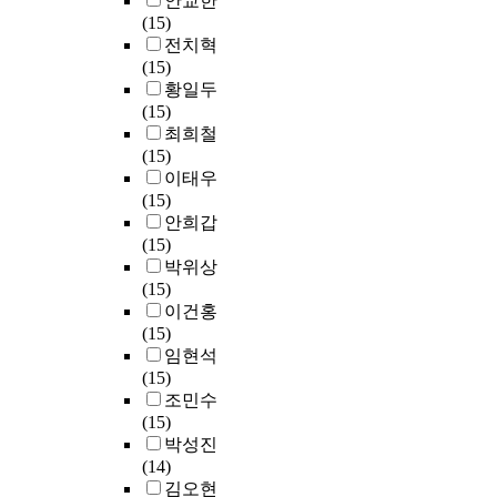
안교한
n
t
음
재
n
o
r
(15)
e
e
o
에
한
t
n
k
전치혁
g
a
t
매
다
d
s
i
(15)
i
r
h
우
.
e
u
n
황일두
n
e
e
민
나
n
m
g
(15)
t
a
g
감
이
s
e
d
최희철
o
t
e
합
든
i
d
i
(15)
b
h
n
니
사
t
t
s
이태우
e
a
e
다
람
y
o
t
(15)
i
t
r
.
들
(
m
a
안희갑
n
s
a
산
이
J
a
n
(15)
t
t
t
란
지
)
i
c
박위상
r
a
i
점
닐
-
n
e
(15)
o
n
o
은
수
v
t
의
이건홍
d
d
n
상
있
o
a
고
(15)
u
s
o
대
는
l
i
배
임현석
c
o
f
적
질
t
n
율
(15)
e
u
r
으
병
a
a
현
조민수
d
t
e
로
의
g
n
미
(15)
t
i
d
큰
다
e
i
경
박성진
o
s
u
에
양
(
n
의
(14)
t
t
n
너
성
V
t
필
김오현
h
h
d