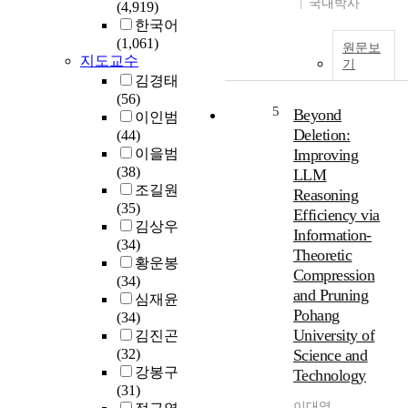
국내박사
(4,919)
,
적
t
한국어
오
인
e
(1,061)
원문보
늘
요
r
지도교수
기
날
소
l
김경태
의
로
a
(56)
레
들
y
5
Beyond
이인범
이
어
e
Deletion:
(44)
다
오
r
이을범
Improving
는
게
-
(38)
LLM
이
된
S
조길원
Reasoning
러
이
e
(35)
Efficiency via
한
후
m
김상우
속
,
Information-
i
(34)
도
그
c
Theoretic
황운봉
및
활
o
Compression
(34)
거
용
n
and Pruning
심재윤
리
에
d
Pohang
(34)
정
대
u
University of
김진곤
보
한
c
(32)
Science and
뿐
연
t
강봉구
Technology
만
구
o
(31)
아
가
r
이대엽