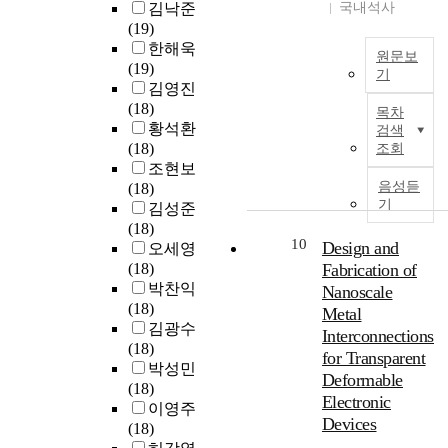
에
김낙준
국내석사
c
n
는
런
m
수
(19)
e
g
고
건
a
십
한해욱
a
u
에
강
원문보
l
수
(19)
s
a
기
너
에
s
준
김영진
a
g
지
대
t
B
의
(18)
p
e
목차
방
한
a
l
T
황석환
r
M
검색
출
우
b
o
M
(18)
i
조회
o
점
려
i
c
D
조현보
m
d
이
에
l
k
C
음성듣
(18)
a
e
며
대
i
i
샘
기
김성준
r
l
,
해
t
n
플
(18)
y
s
공
스
y
g
을
10
Design and
오세영
a
(
진
마
i
n
활
(18)
Fabrication of
p
L
주
트
n
e
용
박찬익
p
Nanoscale
L
파
홈
M
a
하
(18)
r
M
Metal
수
시
I
r
는
김광수
o
s
Interconnections
는
스
S
-
실
(18)
a
)
표
템
for Transparent
c
i
험
박성민
c
,
적
이
o
Deformable
n
을
(18)
h
y
물
그
n
Electronic
f
진
이영주
a
e
의
대
t
r
Devices
행
(18)
c
t
물
한
a
a
하
r