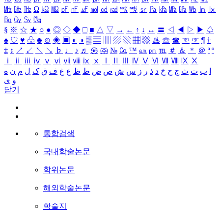
㎒
㎓
㎔
Ω
㏀
㏁
㎊
㎋
㎌
㏖
㏅
㎭
㎮
㎯
㏛
㎩
㎪
㎫
㎬
㏝
㏐
㏓
㏃
㏉
㏜
㏆
§
※
☆
★
○
●
◎
◇
◆
□
■
△
▽
→
←
↑
↓
↔
〓
◁
◀
▷
▶
♤
♠
♡
♥
♧
♣
⊙
◈
▣
◐
◑
▒
▤
▥
▨
▧
▦
▩
♨
☏
☎
☜
☞
¶
†
‡
↕
↗
↙
↖
↘
♭
♩
♪
♬
㉿
㈜
№
㏇
™
㏂
㏘
℡
＃
＆
＊
＠
ª
º
ⅰ
ⅱ
ⅲ
ⅳ
ⅴ
ⅵ
ⅶ
ⅷ
ⅸ
ⅹ
Ⅰ
Ⅱ
Ⅲ
Ⅳ
Ⅴ
Ⅵ
Ⅶ
Ⅷ
Ⅸ
Ⅹ
ا
ب
ت
ث
ج
ح
خ
د
ذ
ر
ز
س
ش
ص
ض
ط
ظ
ع
غ
ف
ق
ک
ل
م
ن
ه
و
ی
닫기
통합검색
국내학술논문
학위논문
해외학술논문
학술지