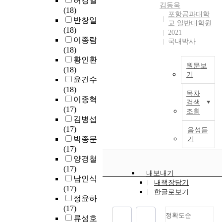
허강열
i
리
으
c
김동욱
r
고
(18)
o
t
적
로
포항공과대학
t
e
있
반창일
s
o
교 일반대학원
인
제
,
d
다
(18)
s
f
2021
크
시
C
r
.
이종람
a
t
국내박사
기
될
-
e
진
(18)
v
e
에
수
i
g
공
황인환
a
n
의
있
m
i
원문보
밖
(18)
r
i
해
다
p
기
o
에
윤건수
i
n
정
.
.
n
서
A
(18)
e
c
해
하
목차
i
(
3
s
이종혁
t
u
검색
지
지
n
N
0
t
(17)
y
r
조회
는
만
t
I
~
r
김병섭
o
s
고
효
o
R
4
a
(17)
f
s
음성듣
유
율
M
)
0
n
박종문
i
기
i
한
적
I
i
수
s
(17)
s
g
값
이
S
s
준
p
양경철
s
n
입
고
s
i
의
a
(17)
u
i
니
지
t
내보내기
n
T
r
남인식
e
f
다
능
내책장담기
r
d
M
e
(17)
s
i
.
적
한글로보기
u
i
D
n
정윤하
.
c
공
인
c
s
C
t
(17)
A
a
진
스
t
p
샘
정확도순
d
류성호
m
n
주
마