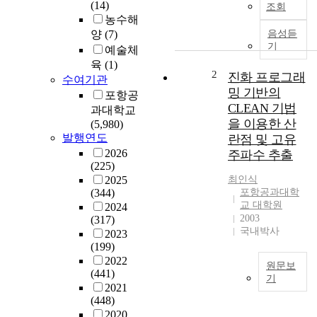
f
(14)
조회
e
농수해
c
양
(7)
음성듣
t
기
예술체
s
육
(1)
o
2
진화 프로그래
수여기관
f
밍 기반의
포항공
c
CLEAN 기법
과대학교
a
을 이용한 산
(5,980)
r
발행연도
란점 및 고유
b
2026
주파수 추출
o
(225)
n
2025
최인식
i
(344)
포항공과대학
m
교 대학원
2024
p
2003
(317)
l
국내박사
2023
a
(199)
n
2022
원문보
t
(441)
기
a
2021
과
t
(448)
거
i
2020