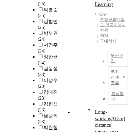
e
(25)
Learning
h
는
자
d
박홍준
t
고
하
.
이일규
(25)
(
도
는
T
포항공과대학
김범만
C
의
사
h
교 인공지능대
(25)
o
기
람
e
학원
박부견
T
술
들
e
2024
(24)
)
을
을
국내석사
x
서영주
p
요
도
p
(24)
r
구
와
e
원문보
정완균
o
하
주
r
기
(24)
m
고
기
i
김동성
T
p
있
위
m
목차
(23)
h
t
습
한
e
검색
이정수
e
i
니
연
조회
n
(23)
r
n
다
구
t
김대진
e
g
음성듣
.
들
w
(23)
c
h
기
레
이
a
김형섭
e
a
이
진
s
(23)
n
s
7
Long-
다
행
c
남광희
t
r
표
되
working(0.3m)
o
(23)
p
e
적
어
n
distance
박현철
r
v
물
왔
d
microscope