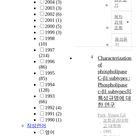
까
s
2004
(3)
기
지
t
2003
(3)
의
과
a
2002
(6)
목차
거
학
b
2001
(1)
검색
리
기
i
2000
(5)
조회
및
술
l
1999
(3)
속
이
i
1998
음성듣
도
발
(10)
t
기
를
전
1997
y
(214)
측
하
o
4
Characterization
1996
정
고
f
of
(86)
하
컴
M
phospholipase
1995
는
퓨
I
C-β1 subtypes :
(85)
것
터
S
Phospholipase
1994
이
가
(
(128)
c-β1 subtypes의
었
사
M
1993
특성규명에 대
습
람
e
(66)
한 연구
니
의
t
1992
(4)
다
생
a
1991
(2)
Park, Young Gil
.
활
l
1990
(1)
포항공과대학
하
에
-
작성언어
교 대학원
지
필
I
1995
영어
만
수
n