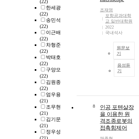
(22)
o
o
을
다
u
한세광
g
l
구
.
조재영
c
(22)
r
u
포항공과대학
분
왜
t
송민석
e
t
교 일반대학원
하
냐
e
(22)
s
i
2022
기
하
d
이근배
s
국내석사
o
위
면
o
(22)
i
n
해
나
n
차형준
n
i
사
이
b
원문보
(22)
d
z
용
가
기
o
박태호
e
e
되
들
t
포
(22)
e
d
음성듣
는
어
h
항
구양모
p
t
기
특
가
S
공
(22)
l
h
성
면
i
대
김원종
e
e
벡
서
a
아
(22)
a
r
터
건
n
토
엄우용
r
e
로
강
d
초
(21)
n
a
는
을
G
과
8
조무현
인공 포텐샬장
i
s
크
지
e
학
(21)
n
을 이용한 원
o
게
키
s
연
김기문
g
n
격조종로봇의
산
고
u
구
(21)
h
i
접촉힘제어
란
질
b
실
정우성
a
n
점
병
s
내
(21)
s
g
채종현