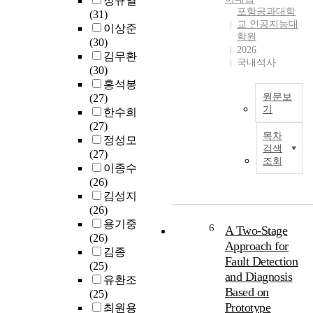
정규열
니
끊
)
포항공과대학
(31)
라
임
c
교 인공지능대
이상준
,
없
o
학원
(30)
표
이
n
2026
김무환
적
진
t
국내석사
(30)
물
행
a
홍석봉
의
되
c
원문보
(27)
종
어
t
기
한수희
류
왔
w
(27)
C
를
다
e
목차
정성모
h
인
.
r
검색
(27)
a
식
그
e
조회
이종수
i
하
중
i
(26)
n
여
,
n
김성지
-
아
건
v
(26)
o
군
강
e
용기중
f
6
과
한
A Two-Stage
s
(26)
-
적
삶
t
Approach for
김종
T
군
을
i
Fault Detection
(25)
h
을
영
g
and Diagnosis
유환조
o
구
위
a
Based on
(25)
u
별
하
t
Prototype
최원용
g
하
고