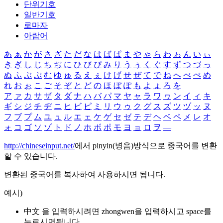
단위기호
일반기호
로마자
아랍어
あ
ぁ
か
が
さ
ざ
た
だ
な
は
ば
ぱ
ま
や
ゃ
ら
わ
ゎ
ん
い
ぃ
き
ぎ
し
じ
ち
ぢ
に
ひ
び
ぴ
み
り
う
ぅ
く
ぐ
す
ず
つ
づ
っ
ぬ
ふ
ぶ
ぷ
む
ゆ
ゅ
る
え
ぇ
け
げ
せ
ぜ
て
で
ね
へ
べ
ぺ
め
れ
お
ぉ
こ
ご
そ
ぞ
と
ど
の
ほ
ぼ
ぽ
も
よ
ょ
ろ
を
ア
ァ
カ
サ
ザ
タ
ダ
ナ
ハ
バ
パ
マ
ヤ
ャ
ラ
ワ
ヮ
ン
イ
ィ
キ
ギ
シ
ジ
チ
ヂ
ニ
ヒ
ビ
ピ
ミ
リ
ウ
ゥ
ク
グ
ス
ズ
ツ
ヅ
ッ
ヌ
フ
ブ
プ
ム
ユ
ュ
ル
エ
ェ
ケ
ゲ
セ
ゼ
テ
デ
ヘ
ベ
ペ
メ
レ
オ
ォ
コ
ゴ
ソ
ゾ
ト
ド
ノ
ホ
ボ
ポ
モ
ヨ
ョ
ロ
ヲ
―
http://chineseinput.net/
에서 pinyin(병음)방식으로 중국어를 변환
할 수 있습니다.
변환된 중국어를 복사하여 사용하시면 됩니다.
예시)
中文 을 입력하시려면
zhongwen
을 입력하시고 space를
누르시면됩니다.