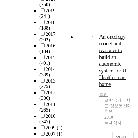
의
o
(350)
레
n
2019
이
(241)
(
다
2018
C
(188)
시
-
2017
스
i
3
An ontology
(262)
템
m
model and
2016
은
p
reasoner to
(184)
단
.
build an
2015
순
)
(401)
autonomic
히
o
2014
system for U-
표
n
(389)
Health smart
적
t
2013
home
물
h
(375)
을
e
2012
김진
탐
t
(386)
포항공과대학
지
h
2011
교 정보통신대
하
e
(265)
학원
고
r
2010
2010
표
m
(345)
국내석사
적
a
2009
(2)
물
l
2007
(1)
원문보