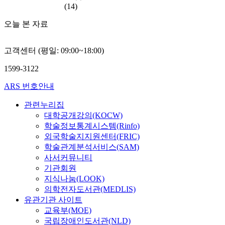
지
과
)
e
요
(14)
e
e
a
를
,
c
r
성
p
f
n
가
질
h
오늘 본 자료
i
이
u
i
t
지
병
a
o
대
b
e
,
고
에
r
r
두
l
l
v
고객센터 (평일: 09:00~18:00)
있
의
a
t
되
i
d
e
으
한
c
e
었
c
1599-3122
o
r
므
진
t
m
다
,
f
b
로
단
e
p
.
ARS 번호안내
t
f
o
잡
의
r
e
이
h
a
s
음
복
i
관련누리집
r
를
e
u
e
에
잡
s
a
대학공개강의(KOCW)
해
t
l
,
는
함
t
t
학술정보통계시스템(Rinfo)
결
e
t
o
강
에
i
u
하
외국학술지지원센터(FRIC)
c
d
r
한
따
c
r
기
학술관계분석서비스(SAM)
h
e
i
반
른
s
e
위
n
사서커뮤니티
t
r
면
어
s
i
해
o
기관회원
e
r
,
려
h
n
L
l
지식나눔(LOOK)
c
e
각
움
o
b
o
o
의학전자도서관(MEDLIS)
t
l
도
,
w
u
n
g
i
유관기관 사이트
e
에
스
e
i
g
y
o
교육부(MOE)
v
따
마
d
l
-
f
n
a
국립장애인도서관(NLD)
라
트
t
d