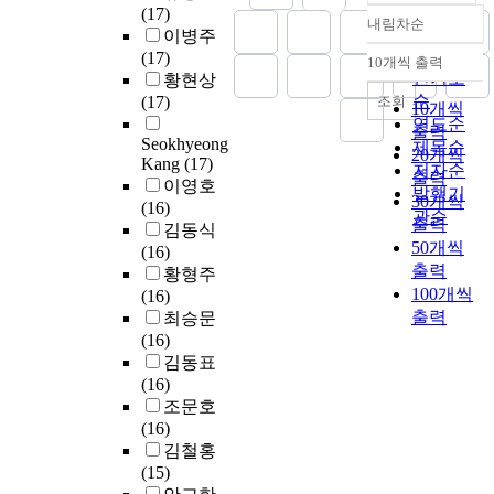
u
e
플
i
(17)
o
t
파
트
r
내림차순
n
에
정확도
s
이병주
n
c
수
홈
e
s
대
p
순
(17)
g
o
10개씩 출력
는
시
s
내림차순
a
한
l
인기도
황현상
t
m
상
스
w
b
레
a
순
조회
(17)
h
p
10개씩
대
템
a
l
이
y
연도순
e
u
출력
적
을
s
e
저
s
Seokhyeong
s
제목순
t
으
구
20개씩
a
f
의
Kang
(17)
a
e
저자순
a
로
축
출력
p
o
집
이영호
n
a
t
발행기
작
하
p
30개씩
r
속
(16)
d
p
i
관순
은
기
l
출력
s
위
김동식
t
p
o
에
위
i
50개씩
a
치
(16)
o
l
n
너
해
e
v
출력
를
황형주
u
i
a
지
서
d
i
100개씩
관
(16)
c
c
l
를
는
.
n
측
출력
최승문
h
a
c
가
많
T
g
하
(16)
s
t
o
지
은
h
e
기
김동표
c
i
s
고
고
e
n
위
(16)
r
o
t
있
려
c
e
해
조문호
e
n
s
으
할
u
r
서
(16)
e
s
d
므
점
r
g
긴
김철홍
n
,
u
로
이
r
y
W
(15)
s
o
e
잡
존
e
c
o
b