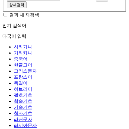
상세검색
결과 내 재검색
인기 검색어
다국어 입력
히라가나
가타카나
중국어
한글고어
그리스문자
프랑스어
독일어
히브리어
괄호기호
학술기호
기술기호
첨자기호
라틴문자
러시아문자