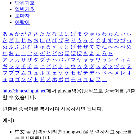
단위기호
일반기호
로마자
아랍어
あ
ぁ
か
が
さ
ざ
た
だ
な
は
ば
ぱ
ま
や
ゃ
ら
わ
ゎ
ん
い
ぃ
き
ぎ
し
じ
ち
ぢ
に
ひ
び
ぴ
み
り
う
ぅ
く
ぐ
す
ず
つ
づ
っ
ぬ
ふ
ぶ
ぷ
む
ゆ
ゅ
る
え
ぇ
け
げ
せ
ぜ
て
で
ね
へ
べ
ぺ
め
れ
お
ぉ
こ
ご
そ
ぞ
と
ど
の
ほ
ぼ
ぽ
も
よ
ょ
ろ
を
ア
ァ
カ
サ
ザ
タ
ダ
ナ
ハ
バ
パ
マ
ヤ
ャ
ラ
ワ
ヮ
ン
イ
ィ
キ
ギ
シ
ジ
チ
ヂ
ニ
ヒ
ビ
ピ
ミ
リ
ウ
ゥ
ク
グ
ス
ズ
ツ
ヅ
ッ
ヌ
フ
ブ
プ
ム
ユ
ュ
ル
エ
ェ
ケ
ゲ
セ
ゼ
テ
デ
ヘ
ベ
ペ
メ
レ
オ
ォ
コ
ゴ
ソ
ゾ
ト
ド
ノ
ホ
ボ
ポ
モ
ヨ
ョ
ロ
ヲ
―
http://chineseinput.net/
에서 pinyin(병음)방식으로 중국어를 변환
할 수 있습니다.
변환된 중국어를 복사하여 사용하시면 됩니다.
예시)
中文 을 입력하시려면
zhongwen
을 입력하시고 space를
누르시면됩니다.