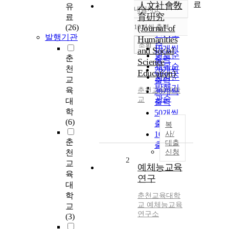
료
人文社會敎
유
내림차순
정확도
育硏究
료
순
(26)
10개씩 출력
(Journal of
내림차순
인기도
발행기관
Humanities
순
조회
10개씩
and Social
연도순
춘
출력
Science
제목순
천
20개씩
Education)
저자순
교
출력
발행기
육
춘천교육대학
30개씩
관순
교
대
출력
학
50개씩
(6)
출력
복
100개씩
사/
춘
대출
출력
천
신청
2
교
예체능교육
육
연구
대
학
춘천교육대학
교 예체능교육
교
연구소
(3)