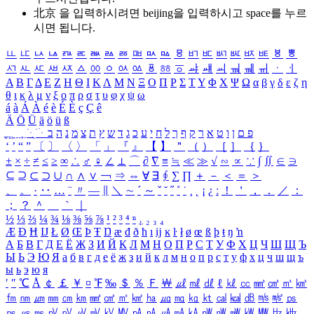
北京 을 입력하시려면
beijing
을 입력하시고 space를 누르
시면 됩니다.
ㅥ
ㅦ
ㅧ
ㅨ
ㅩ
ㅪ
ㅫ
ㅬ
ㅭ
ㅮ
ㅯ
ㅰ
ㅱ
ㅲ
ㅳ
ㅴ
ㅵ
ㅶ
ㅷ
ㅸ
ㅹ
ㅺ
ㅻ
ㅼ
ㅽ
ㅾ
ㅿ
ㆀ
ㆁ
ㆂ
ㆃ
ㆄ
ㆅ
ㆆ
ㆇ
ㆈ
ㆉ
ㆊ
ㆋ
ㆌ
ㆍ
ㆎ
Α
Β
Γ
Δ
Ε
Ζ
Η
Θ
Ι
Κ
Λ
Μ
Ν
Ξ
Ο
Π
Ρ
Σ
Τ
Υ
Φ
Χ
Ψ
Ω
α
β
γ
δ
ε
ζ
η
θ
ι
κ
λ
μ
ν
ξ
ο
π
ρ
σ
τ
υ
φ
χ
ψ
ω
á
à
Á
À
é
è
É
È
ç
Ç
ê
Ä
Ö
Ü
ä
ö
ü
ß
ְ
ֳ
ֲ
ֱ
ָ
ַ
ֵ
ֶ
ִ
ֹ
ּ
ֻ
ׂ
ׁ
ּ
ב
ה
נ
מ
צ
ת
ץ
ש
ד
ג
כ
ע
י
ח
ל
ך
ף
ק
ר
א
ט
ו
ן
ם
פ
‘
’
“
”
〔
〕
〈
〉
「
」
『
』
【
】
＂
（
）
［
］
｛
｝
±
×
÷
≠
≤
≥
∞
∴
♂
♀
∠
⊥
⌒
∂
∇
≡
≒
≪
≫
√
∽
∝
∵
∫
∬
∈
∋
⊆
⊇
⊂
⊃
∪
∩
∧
∨
￢
⇒
⇔
∀
∃
∮
∑
∏
＋
－
＜
＝
＞
、
。
·
‥
…
¨
〃
―
∥
＼
∼
´
～
ˇ
˘
˝
˚
˙
¸
˛
¡
¿
ː
！
＇
，
．
／
：
；
？
＾
＿
｀
｜
½
⅓
⅔
¼
¾
⅛
⅜
⅝
⅞
¹
²
³
⁴
ⁿ
₁
₂
₃
₄
Æ
Ð
Ħ
Ĳ
Ł
Ø
Œ
Þ
Ŧ
Ŋ
æ
đ
ð
ħ
ı
ĳ
ĸ
ŀ
ł
ø
œ
ß
þ
ŧ
ŋ
ŉ
А
Б
В
Г
Д
Е
Ё
Ж
З
И
Й
К
Л
М
Н
О
П
Р
С
Т
У
Ф
Х
Ц
Ч
Ш
Щ
Ъ
Ы
Ь
Э
Ю
Я
а
б
в
г
д
е
ё
ж
з
и
й
к
л
м
н
о
п
р
с
т
у
ф
х
ц
ч
ш
щ
ъ
ы
ь
э
ю
я
′
″
℃
Å
￠
￡
￥
¤
℉
‰
＄
％
Ｆ
￦
㎕
㎖
㎗
ℓ
㎘
㏄
㎣
㎤
㎥
㎦
㎙
㎚
㎛
㎜
㎝
㎞
㎟
㎠
㎡
㎢
㏊
㎍
㎎
㎏
㏏
㎈
㎉
㏈
㎧
㎨
㎰
㎱
㎲
㎳
㎴
㎵
㎶
㎷
㎸
㎹
㎀
㎁
㎂
㎃
㎄
㎺
㎻
㎽
㎾
㎿
㎐
㎑