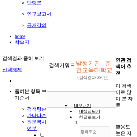
단행본
연구보고서
공개강의
home
학술지
검색결과 좁혀 보기
연관 검
발행기관 : 춘
검색키워드
색어 추
천교육대학교
선택해제
천
(검색결과
29
건)
이 검색
좁혀본 항목 보
어로 많
기순서
이 본 자
료
내보내기
검색량순
내책장담기
가나다순
한글로보기
원문복사
1
활용도
여부
정확도순
높은 자