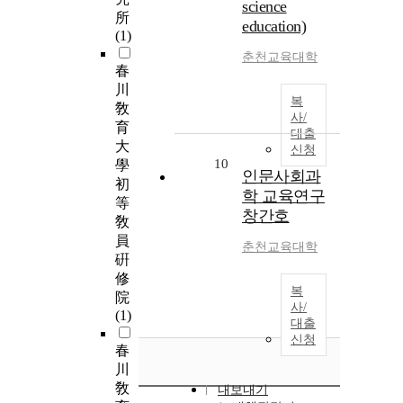
science
所
education)
(1)
춘천교육대학
春
川
복
敎
사/
育
대출
大
신청
10
學
인문사회과
初
학 교육연구
等
창간호
敎
員
춘천교육대학
硏
修
복
院
사/
(1)
대출
신청
春
川
敎
내보내기