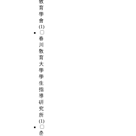
敎
育
學
會
(1)
春
川
敎
育
大
學
學
生
指
導
硏
究
所
(1)
춘