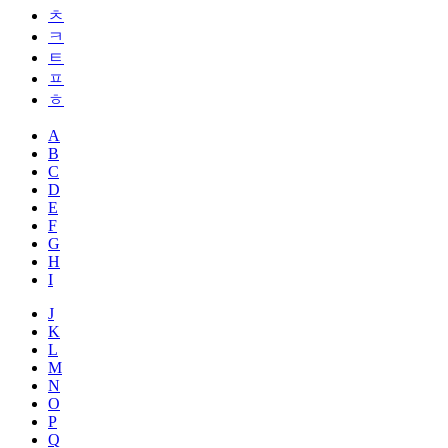
ㅊ
ㅋ
ㅌ
ㅍ
ㅎ
A
B
C
D
E
F
G
H
I
J
K
L
M
N
O
P
Q