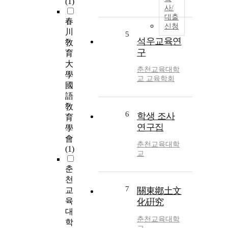
(1)
사/
대출
春
신청
川
5
석우교육연
敎
구
育
大
춘천교육대학
學
교 교육학회
國
語
敎
6
학생 조사
育
연구집
學
會
춘천교육대학
(1)
교
춘
천
7
교
關東鄕土文
육
化硏究
대
춘천교육대학
학