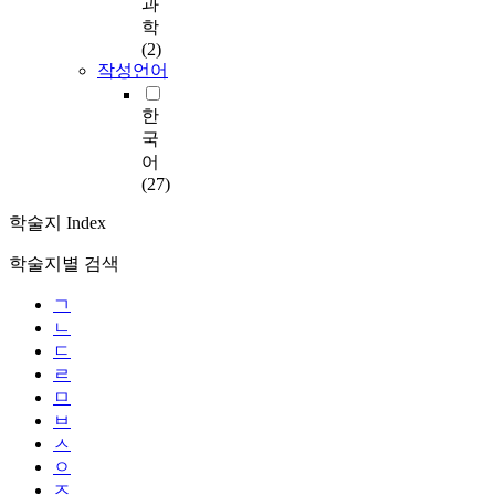
과
학
(2)
작성언어
한
국
어
(27)
학술지 Index
학술지별 검색
ㄱ
ㄴ
ㄷ
ㄹ
ㅁ
ㅂ
ㅅ
ㅇ
ㅈ