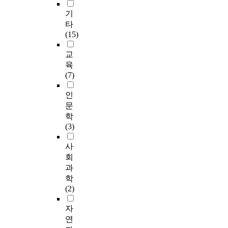
기
타
(15)
교
육
(7)
인
문
학
(3)
사
회
과
학
(2)
자
연