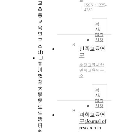
교
교
ISSN : 1225-
초
4282
등
교
복
육
사/
연
대출
구
신청
8
소
민족교육연
(1)
구
春
춘천교육대학
川
민족교육연구
敎
소
育
大
복
學
사/
學
대출
신청
生
9
生
과학교육연
活
구(Journal of
硏
research in
究