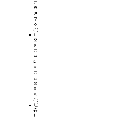
교
육
연
구
소
(1)
춘
천
교
육
대
학
교
교
육
학
회
(1)
春
川