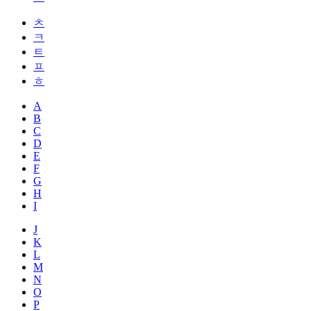
ㅊ
ㅋ
ㅌ
ㅍ
ㅎ
A
B
C
D
E
F
G
H
I
J
K
L
M
N
O
P