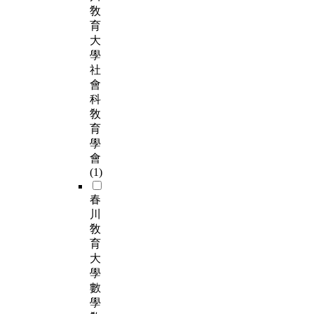
敎
育
大
學
社
會
科
敎
育
學
會
(1)
春
川
敎
育
大
學
數
學