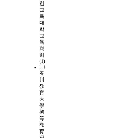
천
교
육
대
학
교
육
학
회
(1)
春
川
敎
育
大
學
初
等
敎
育
硏