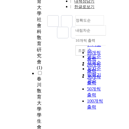
育
내책장담기
한글로보기
大
學
社
정확도순
會
내림차순
科
정확도
敎
순
10개씩 출력
내림차순
育
인기도
硏
순
조회
10개씩
究
연도순
출력
會
제목순
20개씩
(1)
저자순
출력
발행기
30개씩
春
관순
출력
川
50개씩
敎
출력
育
100개씩
大
출력
學
學
生
會