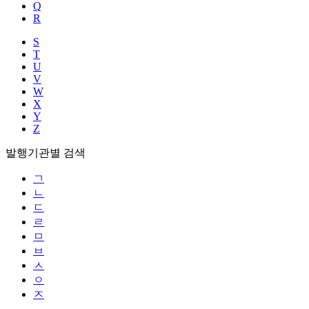
Q
R
S
T
U
V
W
X
Y
Z
발행기관별 검색
ㄱ
ㄴ
ㄷ
ㄹ
ㅁ
ㅂ
ㅅ
ㅇ
ㅈ