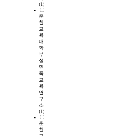
(1)
춘
천
교
육
대
학
부
설
민
족
교
육
연
구
소
(1)
춘
천
교