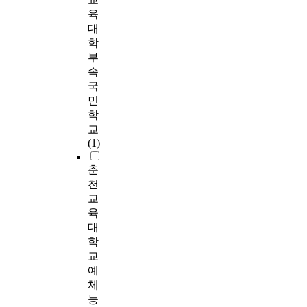
육
대
학
부
속
국
민
학
교
(1)
춘
천
교
육
대
학
교
예
체
능