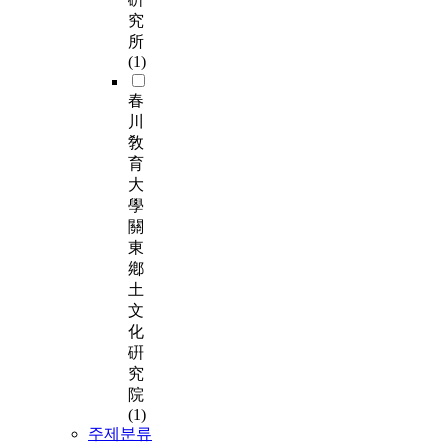
究
所
(1)
春
川
敎
育
大
學
關
東
鄕
土
文
化
硏
究
院
(1)
주제분류