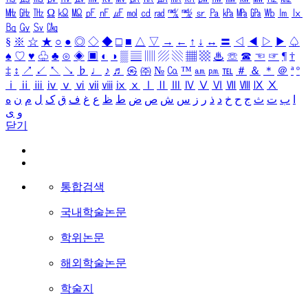
㎒
㎓
㎔
Ω
㏀
㏁
㎊
㎋
㎌
㏖
㏅
㎭
㎮
㎯
㏛
㎩
㎪
㎫
㎬
㏝
㏐
㏓
㏃
㏉
㏜
㏆
§
※
☆
★
○
●
◎
◇
◆
□
■
△
▽
→
←
↑
↓
↔
〓
◁
◀
▷
▶
♤
♠
♡
♥
♧
♣
⊙
◈
▣
◐
◑
▒
▤
▥
▨
▧
▦
▩
♨
☏
☎
☜
☞
¶
†
‡
↕
↗
↙
↖
↘
♭
♩
♪
♬
㉿
㈜
№
㏇
™
㏂
㏘
℡
＃
＆
＊
＠
ª
º
ⅰ
ⅱ
ⅲ
ⅳ
ⅴ
ⅵ
ⅶ
ⅷ
ⅸ
ⅹ
Ⅰ
Ⅱ
Ⅲ
Ⅳ
Ⅴ
Ⅵ
Ⅶ
Ⅷ
Ⅸ
Ⅹ
ا
ب
ت
ث
ج
ح
خ
د
ذ
ر
ز
س
ش
ص
ض
ط
ظ
ع
غ
ف
ق
ک
ل
م
ن
ه
و
ی
닫기
통합검색
국내학술논문
학위논문
해외학술논문
학술지