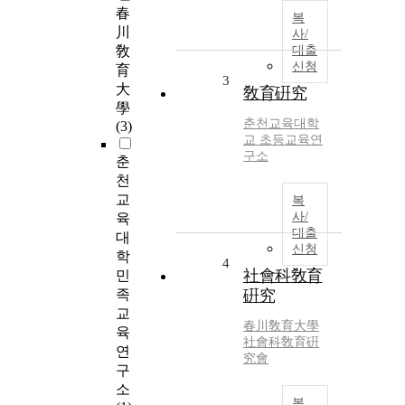
春
복
川
사/
敎
대출
신청
育
3
大
敎育硏究
學
춘천교육대학
(3)
교 초등교육연
구소
춘
천
교
복
사/
육
대출
대
신청
학
4
社會科敎育
민
족
硏究
교
春川敎育大學
육
社會科敎育硏
연
究會
구
소
복