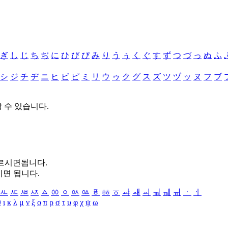
ぎ
し
じ
ち
ぢ
に
ひ
び
ぴ
み
り
う
ぅ
く
ぐ
す
ず
つ
づ
っ
ぬ
ふ
シ
ジ
チ
ヂ
ニ
ヒ
ビ
ピ
ミ
リ
ウ
ゥ
ク
グ
ス
ズ
ツ
ヅ
ッ
ヌ
フ
ブ
할 수 있습니다.
누르시면됩니다.
시면 됩니다.
ㅻ
ㅼ
ㅽ
ㅾ
ㅿ
ㆀ
ㆁ
ㆂ
ㆃ
ㆄ
ㆅ
ㆆ
ㆇ
ㆈ
ㆉ
ㆊ
ㆋ
ㆌ
ㆍ
ㆎ
θ
ι
κ
λ
μ
ν
ξ
ο
π
ρ
σ
τ
υ
φ
χ
ψ
ω