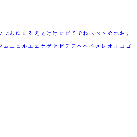
ぶ
ぷ
む
ゆ
ゅ
る
え
ぇ
け
げ
せ
ぜ
て
で
ね
へ
べ
ぺ
め
れ
お
ぉ
プ
ム
ユ
ュ
ル
エ
ェ
ケ
ゲ
セ
ゼ
テ
デ
ヘ
ベ
ペ
メ
レ
オ
ォ
コ
ゴ