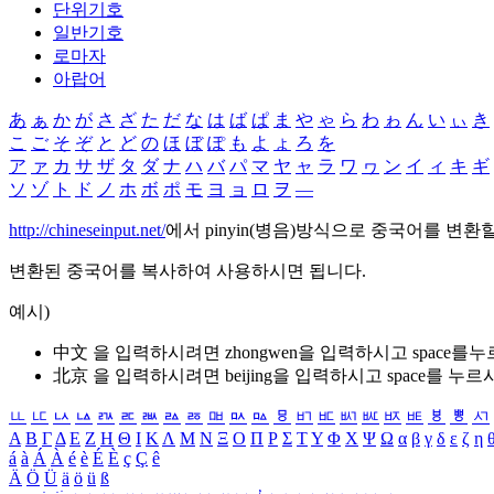
단위기호
일반기호
로마자
아랍어
あ
ぁ
か
が
さ
ざ
た
だ
な
は
ば
ぱ
ま
や
ゃ
ら
わ
ゎ
ん
い
ぃ
き
こ
ご
そ
ぞ
と
ど
の
ほ
ぼ
ぽ
も
よ
ょ
ろ
を
ア
ァ
カ
サ
ザ
タ
ダ
ナ
ハ
バ
パ
マ
ヤ
ャ
ラ
ワ
ヮ
ン
イ
ィ
キ
ギ
ソ
ゾ
ト
ド
ノ
ホ
ボ
ポ
モ
ヨ
ョ
ロ
ヲ
―
http://chineseinput.net/
에서 pinyin(병음)방식으로 중국어를 변환
변환된 중국어를 복사하여 사용하시면 됩니다.
예시)
中文 을 입력하시려면
zhongwen
을 입력하시고 space를
北京 을 입력하시려면
beijing
을 입력하시고 space를 누르
ㅥ
ㅦ
ㅧ
ㅨ
ㅩ
ㅪ
ㅫ
ㅬ
ㅭ
ㅮ
ㅯ
ㅰ
ㅱ
ㅲ
ㅳ
ㅴ
ㅵ
ㅶ
ㅷ
ㅸ
ㅹ
ㅺ
Α
Β
Γ
Δ
Ε
Ζ
Η
Θ
Ι
Κ
Λ
Μ
Ν
Ξ
Ο
Π
Ρ
Σ
Τ
Υ
Φ
Χ
Ψ
Ω
α
β
γ
δ
ε
ζ
η
á
à
Á
À
é
è
É
È
ç
Ç
ê
Ä
Ö
Ü
ä
ö
ü
ß