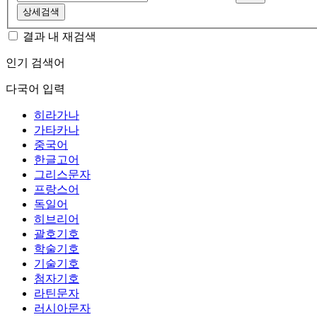
상세검색
결과 내 재검색
인기 검색어
다국어 입력
히라가나
가타카나
중국어
한글고어
그리스문자
프랑스어
독일어
히브리어
괄호기호
학술기호
기술기호
첨자기호
라틴문자
러시아문자