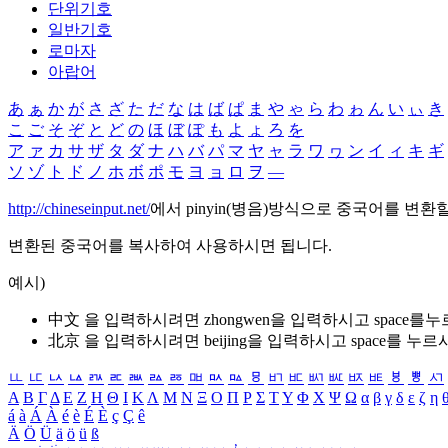
단위기호
일반기호
로마자
아랍어
あ
ぁ
か
が
さ
ざ
た
だ
な
は
ば
ぱ
ま
や
ゃ
ら
わ
ゎ
ん
い
ぃ
き
こ
ご
そ
ぞ
と
ど
の
ほ
ぼ
ぽ
も
よ
ょ
ろ
を
ア
ァ
カ
サ
ザ
タ
ダ
ナ
ハ
バ
パ
マ
ヤ
ャ
ラ
ワ
ヮ
ン
イ
ィ
キ
ギ
ソ
ゾ
ト
ド
ノ
ホ
ボ
ポ
モ
ヨ
ョ
ロ
ヲ
―
http://chineseinput.net/
에서 pinyin(병음)방식으로 중국어를 변환
변환된 중국어를 복사하여 사용하시면 됩니다.
예시)
中文 을 입력하시려면
zhongwen
을 입력하시고 space를
北京 을 입력하시려면
beijing
을 입력하시고 space를 누르
ㅥ
ㅦ
ㅧ
ㅨ
ㅩ
ㅪ
ㅫ
ㅬ
ㅭ
ㅮ
ㅯ
ㅰ
ㅱ
ㅲ
ㅳ
ㅴ
ㅵ
ㅶ
ㅷ
ㅸ
ㅹ
ㅺ
Α
Β
Γ
Δ
Ε
Ζ
Η
Θ
Ι
Κ
Λ
Μ
Ν
Ξ
Ο
Π
Ρ
Σ
Τ
Υ
Φ
Χ
Ψ
Ω
α
β
γ
δ
ε
ζ
η
á
à
Á
À
é
è
É
È
ç
Ç
ê
Ä
Ö
Ü
ä
ö
ü
ß