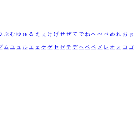
ぶ
ぷ
む
ゆ
ゅ
る
え
ぇ
け
げ
せ
ぜ
て
で
ね
へ
べ
ぺ
め
れ
お
ぉ
プ
ム
ユ
ュ
ル
エ
ェ
ケ
ゲ
セ
ゼ
テ
デ
ヘ
ベ
ペ
メ
レ
オ
ォ
コ
ゴ