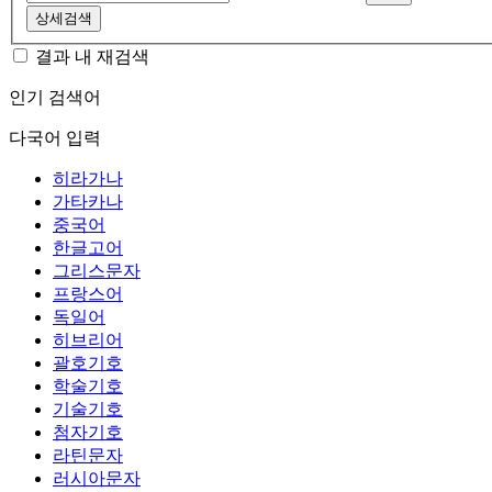
상세검색
결과 내 재검색
인기 검색어
다국어 입력
히라가나
가타카나
중국어
한글고어
그리스문자
프랑스어
독일어
히브리어
괄호기호
학술기호
기술기호
첨자기호
라틴문자
러시아문자