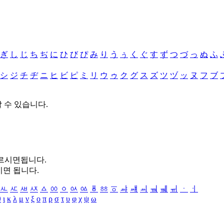
ぎ
し
じ
ち
ぢ
に
ひ
び
ぴ
み
り
う
ぅ
く
ぐ
す
ず
つ
づ
っ
ぬ
ふ
シ
ジ
チ
ヂ
ニ
ヒ
ビ
ピ
ミ
リ
ウ
ゥ
ク
グ
ス
ズ
ツ
ヅ
ッ
ヌ
フ
ブ
할 수 있습니다.
누르시면됩니다.
시면 됩니다.
ㅻ
ㅼ
ㅽ
ㅾ
ㅿ
ㆀ
ㆁ
ㆂ
ㆃ
ㆄ
ㆅ
ㆆ
ㆇ
ㆈ
ㆉ
ㆊ
ㆋ
ㆌ
ㆍ
ㆎ
θ
ι
κ
λ
μ
ν
ξ
ο
π
ρ
σ
τ
υ
φ
χ
ψ
ω