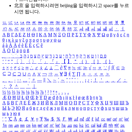
北京 을 입력하시려면
beijing
을 입력하시고 space를 누르
시면 됩니다.
ㅥ
ㅦ
ㅧ
ㅨ
ㅩ
ㅪ
ㅫ
ㅬ
ㅭ
ㅮ
ㅯ
ㅰ
ㅱ
ㅲ
ㅳ
ㅴ
ㅵ
ㅶ
ㅷ
ㅸ
ㅹ
ㅺ
ㅻ
ㅼ
ㅽ
ㅾ
ㅿ
ㆀ
ㆁ
ㆂ
ㆃ
ㆄ
ㆅ
ㆆ
ㆇ
ㆈ
ㆉ
ㆊ
ㆋ
ㆌ
ㆍ
ㆎ
Α
Β
Γ
Δ
Ε
Ζ
Η
Θ
Ι
Κ
Λ
Μ
Ν
Ξ
Ο
Π
Ρ
Σ
Τ
Υ
Φ
Χ
Ψ
Ω
α
β
γ
δ
ε
ζ
η
θ
ι
κ
λ
μ
ν
ξ
ο
π
ρ
σ
τ
υ
φ
χ
ψ
ω
á
à
Á
À
é
è
É
È
ç
Ç
ê
Ä
Ö
Ü
ä
ö
ü
ß
ְ
ֳ
ֲ
ֱ
ָ
ַ
ֵ
ֶ
ִ
ֹ
ּ
ֻ
ׂ
ׁ
ּ
ב
ה
נ
מ
צ
ת
ץ
ש
ד
ג
כ
ע
י
ח
ל
ך
ף
ק
ר
א
ט
ו
ן
ם
פ
‘
’
“
”
〔
〕
〈
〉
「
」
『
』
【
】
＂
（
）
［
］
｛
｝
±
×
÷
≠
≤
≥
∞
∴
♂
♀
∠
⊥
⌒
∂
∇
≡
≒
≪
≫
√
∽
∝
∵
∫
∬
∈
∋
⊆
⊇
⊂
⊃
∪
∩
∧
∨
￢
⇒
⇔
∀
∃
∮
∑
∏
＋
－
＜
＝
＞
、
。
·
‥
…
¨
〃
―
∥
＼
∼
´
～
ˇ
˘
˝
˚
˙
¸
˛
¡
¿
ː
！
＇
，
．
／
：
；
？
＾
＿
｀
｜
½
⅓
⅔
¼
¾
⅛
⅜
⅝
⅞
¹
²
³
⁴
ⁿ
₁
₂
₃
₄
Æ
Ð
Ħ
Ĳ
Ł
Ø
Œ
Þ
Ŧ
Ŋ
æ
đ
ð
ħ
ı
ĳ
ĸ
ŀ
ł
ø
œ
ß
þ
ŧ
ŋ
ŉ
А
Б
В
Г
Д
Е
Ё
Ж
З
И
Й
К
Л
М
Н
О
П
Р
С
Т
У
Ф
Х
Ц
Ч
Ш
Щ
Ъ
Ы
Ь
Э
Ю
Я
а
б
в
г
д
е
ё
ж
з
и
й
к
л
м
н
о
п
р
с
т
у
ф
х
ц
ч
ш
щ
ъ
ы
ь
э
ю
я
′
″
℃
Å
￠
￡
￥
¤
℉
‰
＄
％
Ｆ
￦
㎕
㎖
㎗
ℓ
㎘
㏄
㎣
㎤
㎥
㎦
㎙
㎚
㎛
㎜
㎝
㎞
㎟
㎠
㎡
㎢
㏊
㎍
㎎
㎏
㏏
㎈
㎉
㏈
㎧
㎨
㎰
㎱
㎲
㎳
㎴
㎵
㎶
㎷
㎸
㎹
㎀
㎁
㎂
㎃
㎄
㎺
㎻
㎽
㎾
㎿
㎐
㎑