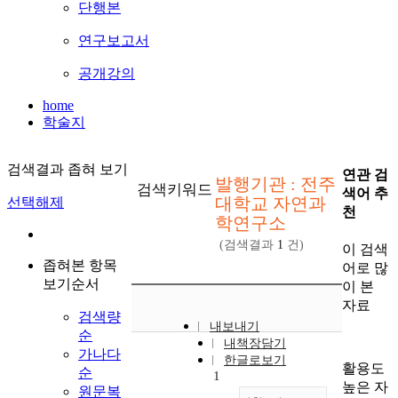
단행본
연구보고서
공개강의
home
학술지
검색결과 좁혀 보기
연관 검
발행기관 : 전주
검색키워드
색어 추
대학교 자연과
선택해제
천
학연구소
(검색결과
1
건)
이 검색
좁혀본 항목
어로 많
보기순서
이 본
자료
검색량
내보내기
순
내책장담기
가나다
한글로보기
활용도
순
1
높은 자
원문복