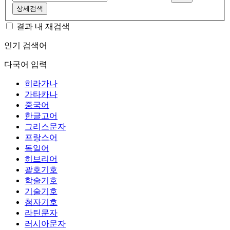
상세검색
결과 내 재검색
인기 검색어
다국어 입력
히라가나
가타카나
중국어
한글고어
그리스문자
프랑스어
독일어
히브리어
괄호기호
학술기호
기술기호
첨자기호
라틴문자
러시아문자