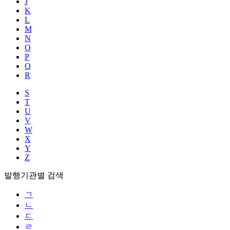
J
K
L
M
N
O
P
Q
R
S
T
U
V
W
X
Y
Z
발행기관별 검색
ㄱ
ㄴ
ㄷ
ㄹ