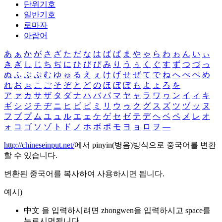
단위기호
일반기호
로마자
아랍어
あ
ぁ
か
が
さ
ざ
た
だ
な
は
ば
ぱ
ま
や
ゃ
ら
わ
ゎ
ん
い
ぃ
き
ぎ
し
じ
ち
ぢ
に
ひ
び
ぴ
み
り
う
ぅ
く
ぐ
す
ず
つ
づ
っ
ぬ
ふ
ぶ
ぷ
む
ゆ
ゅ
る
え
ぇ
け
げ
せ
ぜ
て
で
ね
へ
べ
ぺ
め
れ
お
ぉ
こ
ご
そ
ぞ
と
ど
の
ほ
ぼ
ぽ
も
よ
ょ
ろ
を
ア
ァ
カ
サ
ザ
タ
ダ
ナ
ハ
バ
パ
マ
ヤ
ャ
ラ
ワ
ヮ
ン
イ
ィ
キ
ギ
シ
ジ
チ
ヂ
ニ
ヒ
ビ
ピ
ミ
リ
ウ
ゥ
ク
グ
ス
ズ
ツ
ヅ
ッ
ヌ
フ
ブ
プ
ム
ユ
ュ
ル
エ
ェ
ケ
ゲ
セ
ゼ
テ
デ
ヘ
ベ
ペ
メ
レ
オ
ォ
コ
ゴ
ソ
ゾ
ト
ド
ノ
ホ
ボ
ポ
モ
ヨ
ョ
ロ
ヲ
―
http://chineseinput.net/
에서 pinyin(병음)방식으로 중국어를 변환
할 수 있습니다.
변환된 중국어를 복사하여 사용하시면 됩니다.
예시)
中文 을 입력하시려면
zhongwen
을 입력하시고 space를
누르시면됩니다.