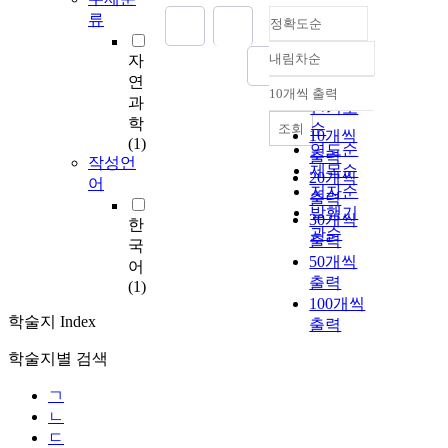
류
정확도순
내림차순
자
정확도
연
순
10개씩 출력
내림차순
과
인기도
학
순
조회
10개씩
(1)
연도순
출력
작성언
제목순
20개씩
어
저자순
출력
발행기
30개씩
한
관순
출력
국
50개씩
어
출력
(1)
100개씩
학술지 Index
출력
학술지별 검색
ㄱ
ㄴ
ㄷ