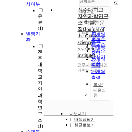
정확도순
료
사여부
전주대학교
내림차순
정확도
자연과학연구
유
순
료
소 학술논문
10개씩 출력
내림차순
인기도
(1)
집(Journal of
순
조회
발행기
10개씩
the natural
연도순
관
출력
science
제목순
20개씩
research
저자순
전
출력
institute)
발행기
주
30개씩
관순
대
전주대학교 자연
출력
학
과학연구소
50개씩
교
출력
자
100개씩
복사/
연
출력
대출신
과
청
학
연
구
내보내기
내책장담기
소
한글로보기
(1)
주제분