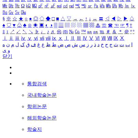
㎒
㎓
㎔
Ω
㏀
㏁
㎊
㎋
㎌
㏖
㏅
㎭
㎮
㎯
㏛
㎩
㎪
㎫
㎬
㏝
㏐
㏓
㏃
㏉
㏜
㏆
§
※
☆
★
○
●
◎
◇
◆
□
■
△
▽
→
←
↑
↓
↔
〓
◁
◀
▷
▶
♤
♠
♡
♥
♧
♣
⊙
◈
▣
◐
◑
▒
▤
▥
▨
▧
▦
▩
♨
☏
☎
☜
☞
¶
†
‡
↕
↗
↙
↖
↘
♭
♩
♪
♬
㉿
㈜
№
㏇
™
㏂
㏘
℡
＃
＆
＊
＠
ª
º
ⅰ
ⅱ
ⅲ
ⅳ
ⅴ
ⅵ
ⅶ
ⅷ
ⅸ
ⅹ
Ⅰ
Ⅱ
Ⅲ
Ⅳ
Ⅴ
Ⅵ
Ⅶ
Ⅷ
Ⅸ
Ⅹ
ا
ب
ت
ث
ج
ح
خ
د
ذ
ر
ز
س
ش
ص
ض
ط
ظ
ع
غ
ف
ق
ک
ل
م
ن
ه
و
ی
닫기
통합검색
국내학술논문
학위논문
해외학술논문
학술지