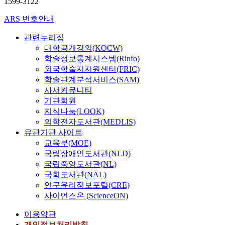
1599-3122
ARS 번호안내
관련누리집
대학공개강의(KOCW)
학술정보통계시스템(Rinfo)
외국학술지지원센터(FRIC)
학술관계분석서비스(SAM)
사서커뮤니티
기관회원
지식나눔(LOOK)
의학전자도서관(MEDLIS)
유관기관 사이트
교육부(MOE)
국립장애인도서관(NLD)
국립중앙도서관(NL)
국회도서관(NAL)
연구윤리정보포털(CRE)
사이언스온 (ScienceON)
이용약관
개인정보처리방침