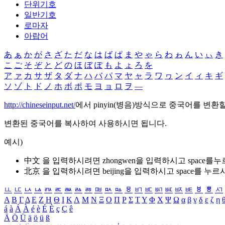
단위기호
일반기호
로마자
아랍어
あ
ぁ
か
が
さ
ざ
た
だ
な
は
ば
ぱ
ま
や
ゃ
ら
わ
ゎ
ん
い
ぃ
き
こ
ご
そ
ぞ
と
ど
の
ほ
ぼ
ぽ
も
よ
ょ
ろ
を
ア
ァ
カ
サ
ザ
タ
ダ
ナ
ハ
バ
パ
マ
ヤ
ャ
ラ
ワ
ヮ
ン
イ
ィ
キ
ギ
ソ
ゾ
ト
ド
ノ
ホ
ボ
ポ
モ
ヨ
ョ
ロ
ヲ
―
http://chineseinput.net/
에서 pinyin(병음)방식으로 중국어를 변환
변환된 중국어를 복사하여 사용하시면 됩니다.
예시)
中文 을 입력하시려면
zhongwen
을 입력하시고 space를
北京 을 입력하시려면
beijing
을 입력하시고 space를 누르
ㅥ
ㅦ
ㅧ
ㅨ
ㅩ
ㅪ
ㅫ
ㅬ
ㅭ
ㅮ
ㅯ
ㅰ
ㅱ
ㅲ
ㅳ
ㅴ
ㅵ
ㅶ
ㅷ
ㅸ
ㅹ
ㅺ
Α
Β
Γ
Δ
Ε
Ζ
Η
Θ
Ι
Κ
Λ
Μ
Ν
Ξ
Ο
Π
Ρ
Σ
Τ
Υ
Φ
Χ
Ψ
Ω
α
β
γ
δ
ε
ζ
η
á
à
Á
À
é
è
É
È
ç
Ç
ê
Ä
Ö
Ü
ä
ö
ü
ß