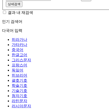
상세검색
결과 내 재검색
인기 검색어
다국어 입력
히라가나
가타카나
중국어
한글고어
그리스문자
프랑스어
독일어
히브리어
괄호기호
학술기호
기술기호
첨자기호
라틴문자
러시아문자