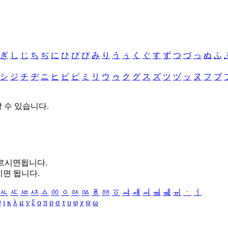
ぎ
し
じ
ち
ぢ
に
ひ
び
ぴ
み
り
う
ぅ
く
ぐ
す
ず
つ
づ
っ
ぬ
ふ
シ
ジ
チ
ヂ
ニ
ヒ
ビ
ピ
ミ
リ
ウ
ゥ
ク
グ
ス
ズ
ツ
ヅ
ッ
ヌ
フ
ブ
할 수 있습니다.
누르시면됩니다.
시면 됩니다.
ㅻ
ㅼ
ㅽ
ㅾ
ㅿ
ㆀ
ㆁ
ㆂ
ㆃ
ㆄ
ㆅ
ㆆ
ㆇ
ㆈ
ㆉ
ㆊ
ㆋ
ㆌ
ㆍ
ㆎ
θ
ι
κ
λ
μ
ν
ξ
ο
π
ρ
σ
τ
υ
φ
χ
ψ
ω