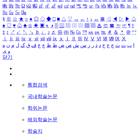
㎒
㎓
㎔
Ω
㏀
㏁
㎊
㎋
㎌
㏖
㏅
㎭
㎮
㎯
㏛
㎩
㎪
㎫
㎬
㏝
㏐
㏓
㏃
㏉
㏜
㏆
§
※
☆
★
○
●
◎
◇
◆
□
■
△
▽
→
←
↑
↓
↔
〓
◁
◀
▷
▶
♤
♠
♡
♥
♧
♣
⊙
◈
▣
◐
◑
▒
▤
▥
▨
▧
▦
▩
♨
☏
☎
☜
☞
¶
†
‡
↕
↗
↙
↖
↘
♭
♩
♪
♬
㉿
㈜
№
㏇
™
㏂
㏘
℡
＃
＆
＊
＠
ª
º
ⅰ
ⅱ
ⅲ
ⅳ
ⅴ
ⅵ
ⅶ
ⅷ
ⅸ
ⅹ
Ⅰ
Ⅱ
Ⅲ
Ⅳ
Ⅴ
Ⅵ
Ⅶ
Ⅷ
Ⅸ
Ⅹ
ا
ب
ت
ث
ج
ح
خ
د
ذ
ر
ز
س
ش
ص
ض
ط
ظ
ع
غ
ف
ق
ک
ل
م
ن
ه
و
ی
닫기
통합검색
국내학술논문
학위논문
해외학술논문
학술지