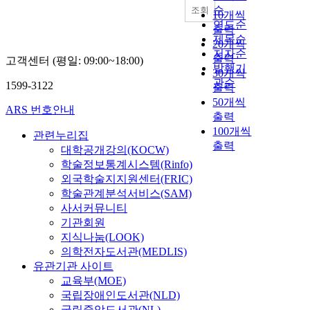
순
조회
10개씩
연도순
출력
제목순
20개씩
저자순
출력
고객센터 (평일: 09:00~18:00)
발행기
30개씩
관순
1599-3122
출력
50개씩
ARS 번호안내
출력
100개씩
관련누리집
출력
대학공개강의(KOCW)
학술정보통계시스템(Rinfo)
외국학술지지원센터(FRIC)
학술관계분석서비스(SAM)
사서커뮤니티
기관회원
지식나눔(LOOK)
의학전자도서관(MEDLIS)
유관기관 사이트
교육부(MOE)
국립장애인도서관(NLD)
국립중앙도서관(NL)