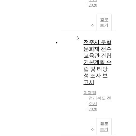
2020
원문
보기
3
전주시 무형
문화재 전수
교육관 건립
기본계획 수
립 및 타당
성 조사 보
고서
이제철
전라북도 전
주시
2020
원문
보기