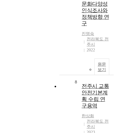
문화다양성
인식조사와
정책방향 연
구
진명숙
전라북도 전
주시
2022
원문
보기
8
전주시 교통
안전기본계
획 수립 연
구용역
한상화
전라북도 전
주시
2023