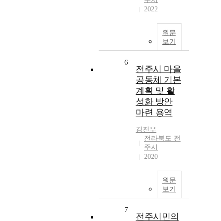
2022
원문
보기
6
전주시 마을
공동체 기본
계획 및 활
성화 방안
마련 용역
김진우
전라북도 전
주시
2020
원문
보기
7
전주시민의