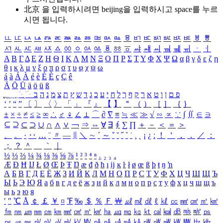
北京 을 입력하시려면
beijing
을 입력하시고 space를 누르
시면 됩니다.
ㅥ
ㅦ
ㅧ
ㅨ
ㅩ
ㅪ
ㅫ
ㅬ
ㅭ
ㅮ
ㅯ
ㅰ
ㅱ
ㅲ
ㅳ
ㅴ
ㅵ
ㅶ
ㅷ
ㅸ
ㅹ
ㅺ
ㅻ
ㅼ
ㅽ
ㅾ
ㅿ
ㆀ
ㆁ
ㆂ
ㆃ
ㆄ
ㆅ
ㆆ
ㆇ
ㆈ
ㆉ
ㆊ
ㆋ
ㆌ
ㆍ
ㆎ
Α
Β
Γ
Δ
Ε
Ζ
Η
Θ
Ι
Κ
Λ
Μ
Ν
Ξ
Ο
Π
Ρ
Σ
Τ
Υ
Φ
Χ
Ψ
Ω
α
β
γ
δ
ε
ζ
η
θ
ι
κ
λ
μ
ν
ξ
ο
π
ρ
σ
τ
υ
φ
χ
ψ
ω
á
à
Á
À
é
è
É
È
ç
Ç
ê
Ä
Ö
Ü
ä
ö
ü
ß
ְ
ֳ
ֲ
ֱ
ָ
ַ
ֵ
ֶ
ִ
ֹ
ּ
ֻ
ׂ
ׁ
ּ
ב
ה
נ
מ
צ
ת
ץ
ש
ד
ג
כ
ע
י
ח
ל
ך
ף
ק
ר
א
ט
ו
ן
ם
פ
‘
’
“
”
〔
〕
〈
〉
「
」
『
』
【
】
＂
（
）
［
］
｛
｝
±
×
÷
≠
≤
≥
∞
∴
♂
♀
∠
⊥
⌒
∂
∇
≡
≒
≪
≫
√
∽
∝
∵
∫
∬
∈
∋
⊆
⊇
⊂
⊃
∪
∩
∧
∨
￢
⇒
⇔
∀
∃
∮
∑
∏
＋
－
＜
＝
＞
、
。
·
‥
…
¨
〃
―
∥
＼
∼
´
～
ˇ
˘
˝
˚
˙
¸
˛
¡
¿
ː
！
＇
，
．
／
：
；
？
＾
＿
｀
｜
½
⅓
⅔
¼
¾
⅛
⅜
⅝
⅞
¹
²
³
⁴
ⁿ
₁
₂
₃
₄
Æ
Ð
Ħ
Ĳ
Ł
Ø
Œ
Þ
Ŧ
Ŋ
æ
đ
ð
ħ
ı
ĳ
ĸ
ŀ
ł
ø
œ
ß
þ
ŧ
ŋ
ŉ
А
Б
В
Г
Д
Е
Ё
Ж
З
И
Й
К
Л
М
Н
О
П
Р
С
Т
У
Ф
Х
Ц
Ч
Ш
Щ
Ъ
Ы
Ь
Э
Ю
Я
а
б
в
г
д
е
ё
ж
з
и
й
к
л
м
н
о
п
р
с
т
у
ф
х
ц
ч
ш
щ
ъ
ы
ь
э
ю
я
′
″
℃
Å
￠
￡
￥
¤
℉
‰
＄
％
Ｆ
￦
㎕
㎖
㎗
ℓ
㎘
㏄
㎣
㎤
㎥
㎦
㎙
㎚
㎛
㎜
㎝
㎞
㎟
㎠
㎡
㎢
㏊
㎍
㎎
㎏
㏏
㎈
㎉
㏈
㎧
㎨
㎰
㎱
㎲
㎳
㎴
㎵
㎶
㎷
㎸
㎹
㎀
㎁
㎂
㎃
㎄
㎺
㎻
㎽
㎾
㎿
㎐
㎑