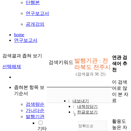
단행본
연구보고서
공개강의
home
연구보고서
검색결과 좁혀 보기
연관 검
발행기관 : 전
검색키워드
색어 추
라북도 전주시
선택해제
천
(검색결과
31
건)
이 검색
좁혀본 항목 보
어로 많
기순서
이 본 자
료
내보내기
검색량순
내책장담기
가나다순
한글로보기
1
발행기관
활용도
정확도순
높은 자
기타