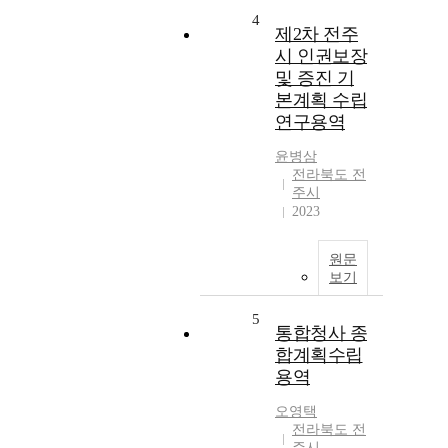
4
제2차 전주
시 인권보장
및 증진 기
본계획 수립
연구용역
윤병삼
전라북도 전
주시
2023
원문
보기
5
통합청사 종
합계획수립
용역
오영택
전라북도 전
주시