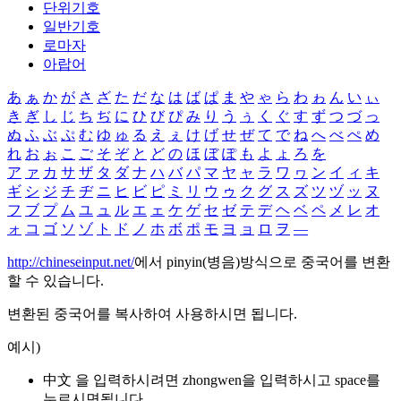
단위기호
일반기호
로마자
아랍어
あ
ぁ
か
が
さ
ざ
た
だ
な
は
ば
ぱ
ま
や
ゃ
ら
わ
ゎ
ん
い
ぃ
き
ぎ
し
じ
ち
ぢ
に
ひ
び
ぴ
み
り
う
ぅ
く
ぐ
す
ず
つ
づ
っ
ぬ
ふ
ぶ
ぷ
む
ゆ
ゅ
る
え
ぇ
け
げ
せ
ぜ
て
で
ね
へ
べ
ぺ
め
れ
お
ぉ
こ
ご
そ
ぞ
と
ど
の
ほ
ぼ
ぽ
も
よ
ょ
ろ
を
ア
ァ
カ
サ
ザ
タ
ダ
ナ
ハ
バ
パ
マ
ヤ
ャ
ラ
ワ
ヮ
ン
イ
ィ
キ
ギ
シ
ジ
チ
ヂ
ニ
ヒ
ビ
ピ
ミ
リ
ウ
ゥ
ク
グ
ス
ズ
ツ
ヅ
ッ
ヌ
フ
ブ
プ
ム
ユ
ュ
ル
エ
ェ
ケ
ゲ
セ
ゼ
テ
デ
ヘ
ベ
ペ
メ
レ
オ
ォ
コ
ゴ
ソ
ゾ
ト
ド
ノ
ホ
ボ
ポ
モ
ヨ
ョ
ロ
ヲ
―
http://chineseinput.net/
에서 pinyin(병음)방식으로 중국어를 변환
할 수 있습니다.
변환된 중국어를 복사하여 사용하시면 됩니다.
예시)
中文 을 입력하시려면
zhongwen
을 입력하시고 space를
누르시면됩니다.