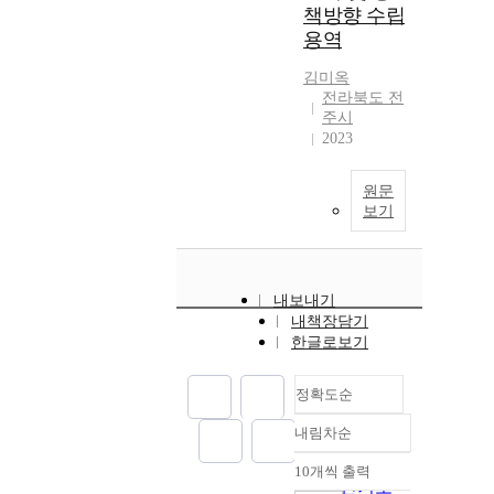
책방향 수립
용역
김미옥
전라북도 전
주시
2023
원문
보기
내보내기
내책장담기
한글로보기
정확도순
내림차순
정확도
순
10개씩 출력
내림차순
인기도