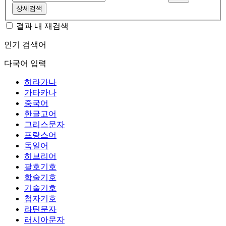
상세검색
결과 내 재검색
인기 검색어
다국어 입력
히라가나
가타카나
중국어
한글고어
그리스문자
프랑스어
독일어
히브리어
괄호기호
학술기호
기술기호
첨자기호
라틴문자
러시아문자