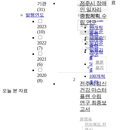
료
전주시 장애
기관
내림차순
정확도
인 일자리
(31)
순
발행연도
10개씩 출력
종합계획 수
내림차순
인기도
립 연구
순
조회
2023
10개씩
연도순
(10)
이인재
출력
제목순
전라북도 전
20개씩
2022
주시
저자순
출력
(7)
2021
발행기
30개씩
관순
출력
2021
원문
50개씩
(6)
보기
출력
2020
100개씩
2
(8)
출력
전주시 정신
건강 마스터
오늘 본 자료
플랜 수립
연구 최종보
고서
윤명숙
전라북도 전
주시