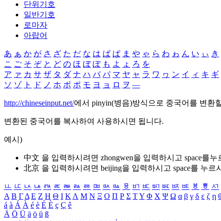
단위기호
일반기호
로마자
아랍어
あ
ぁ
か
が
さ
ざ
た
だ
な
は
ば
ぱ
ま
や
ゃ
ら
わ
ゎ
ん
い
ぃ
き
こ
ご
そ
ぞ
と
ど
の
ほ
ぼ
ぽ
も
よ
ょ
ろ
を
ア
ァ
カ
サ
ザ
タ
ダ
ナ
ハ
バ
パ
マ
ヤ
ャ
ラ
ワ
ヮ
ン
イ
ィ
キ
ギ
ソ
ゾ
ト
ド
ノ
ホ
ボ
ポ
モ
ヨ
ョ
ロ
ヲ
―
http://chineseinput.net/
에서 pinyin(병음)방식으로 중국어를 변환
변환된 중국어를 복사하여 사용하시면 됩니다.
예시)
中文 을 입력하시려면
zhongwen
을 입력하시고 space를
北京 을 입력하시려면
beijing
을 입력하시고 space를 누르
ㅥ
ㅦ
ㅧ
ㅨ
ㅩ
ㅪ
ㅫ
ㅬ
ㅭ
ㅮ
ㅯ
ㅰ
ㅱ
ㅲ
ㅳ
ㅴ
ㅵ
ㅶ
ㅷ
ㅸ
ㅹ
ㅺ
Α
Β
Γ
Δ
Ε
Ζ
Η
Θ
Ι
Κ
Λ
Μ
Ν
Ξ
Ο
Π
Ρ
Σ
Τ
Υ
Φ
Χ
Ψ
Ω
α
β
γ
δ
ε
ζ
η
á
à
Á
À
é
è
É
È
ç
Ç
ê
Ä
Ö
Ü
ä
ö
ü
ß