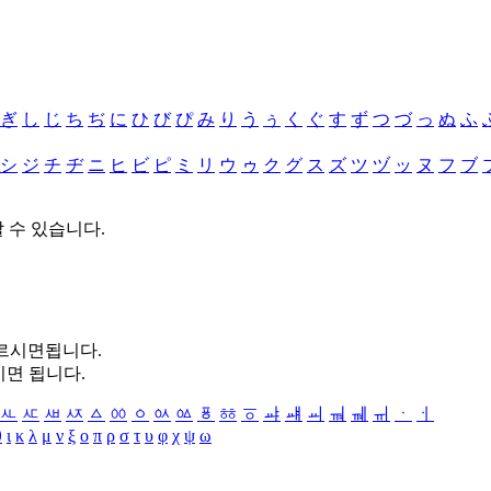
ぎ
し
じ
ち
ぢ
に
ひ
び
ぴ
み
り
う
ぅ
く
ぐ
す
ず
つ
づ
っ
ぬ
ふ
シ
ジ
チ
ヂ
ニ
ヒ
ビ
ピ
ミ
リ
ウ
ゥ
ク
グ
ス
ズ
ツ
ヅ
ッ
ヌ
フ
ブ
할 수 있습니다.
누르시면됩니다.
시면 됩니다.
ㅻ
ㅼ
ㅽ
ㅾ
ㅿ
ㆀ
ㆁ
ㆂ
ㆃ
ㆄ
ㆅ
ㆆ
ㆇ
ㆈ
ㆉ
ㆊ
ㆋ
ㆌ
ㆍ
ㆎ
θ
ι
κ
λ
μ
ν
ξ
ο
π
ρ
σ
τ
υ
φ
χ
ψ
ω