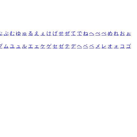
ぶ
ぷ
む
ゆ
ゅ
る
え
ぇ
け
げ
せ
ぜ
て
で
ね
へ
べ
ぺ
め
れ
お
ぉ
プ
ム
ユ
ュ
ル
エ
ェ
ケ
ゲ
セ
ゼ
テ
デ
ヘ
ベ
ペ
メ
レ
オ
ォ
コ
ゴ