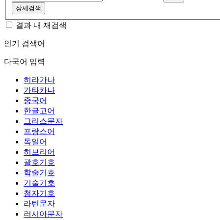
상세검색
결과 내 재검색
인기 검색어
다국어 입력
히라가나
가타카나
중국어
한글고어
그리스문자
프랑스어
독일어
히브리어
괄호기호
학술기호
기술기호
첨자기호
라틴문자
러시아문자