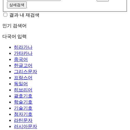
상세검색
결과 내 재검색
인기 검색어
다국어 입력
히라가나
가타카나
중국어
한글고어
그리스문자
프랑스어
독일어
히브리어
괄호기호
학술기호
기술기호
첨자기호
라틴문자
러시아문자