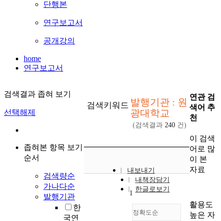
단행본
연구보고서
공개강의
home
연구보고서
검색결과 좁혀 보기
연관 검
발행기관 : 원
검색키워드
색어 추
광대학교
선택해제
천
(검색결과
240
건)
이 검색
좁혀본 항목 보기
어로 많
순서
이 본
자료
내보내기
검색량순
내책장담기
가나다순
한글로보기
1
발행기관
활용도
한
정확도순
높은 자
국연