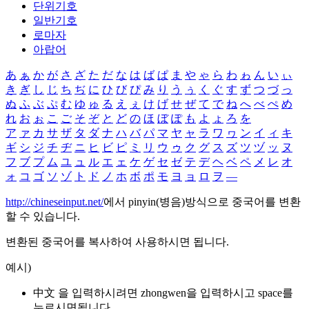
단위기호
일반기호
로마자
아랍어
あ
ぁ
か
が
さ
ざ
た
だ
な
は
ば
ぱ
ま
や
ゃ
ら
わ
ゎ
ん
い
ぃ
き
ぎ
し
じ
ち
ぢ
に
ひ
び
ぴ
み
り
う
ぅ
く
ぐ
す
ず
つ
づ
っ
ぬ
ふ
ぶ
ぷ
む
ゆ
ゅ
る
え
ぇ
け
げ
せ
ぜ
て
で
ね
へ
べ
ぺ
め
れ
お
ぉ
こ
ご
そ
ぞ
と
ど
の
ほ
ぼ
ぽ
も
よ
ょ
ろ
を
ア
ァ
カ
サ
ザ
タ
ダ
ナ
ハ
バ
パ
マ
ヤ
ャ
ラ
ワ
ヮ
ン
イ
ィ
キ
ギ
シ
ジ
チ
ヂ
ニ
ヒ
ビ
ピ
ミ
リ
ウ
ゥ
ク
グ
ス
ズ
ツ
ヅ
ッ
ヌ
フ
ブ
プ
ム
ユ
ュ
ル
エ
ェ
ケ
ゲ
セ
ゼ
テ
デ
ヘ
ベ
ペ
メ
レ
オ
ォ
コ
ゴ
ソ
ゾ
ト
ド
ノ
ホ
ボ
ポ
モ
ヨ
ョ
ロ
ヲ
―
http://chineseinput.net/
에서 pinyin(병음)방식으로 중국어를 변환
할 수 있습니다.
변환된 중국어를 복사하여 사용하시면 됩니다.
예시)
中文 을 입력하시려면
zhongwen
을 입력하시고 space를
누르시면됩니다.