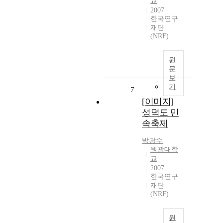
교
2007
한국연구
재단
(NRF)
원
문
보
기
7
[이미지]
성덕도 민
속축제
박광수
원광대학
교
2007
한국연구
재단
(NRF)
원