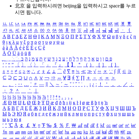
北京 을 입력하시려면
beijing
을 입력하시고 space를 누르
시면 됩니다.
ㅥ
ㅦ
ㅧ
ㅨ
ㅩ
ㅪ
ㅫ
ㅬ
ㅭ
ㅮ
ㅯ
ㅰ
ㅱ
ㅲ
ㅳ
ㅴ
ㅵ
ㅶ
ㅷ
ㅸ
ㅹ
ㅺ
ㅻ
ㅼ
ㅽ
ㅾ
ㅿ
ㆀ
ㆁ
ㆂ
ㆃ
ㆄ
ㆅ
ㆆ
ㆇ
ㆈ
ㆉ
ㆊ
ㆋ
ㆌ
ㆍ
ㆎ
Α
Β
Γ
Δ
Ε
Ζ
Η
Θ
Ι
Κ
Λ
Μ
Ν
Ξ
Ο
Π
Ρ
Σ
Τ
Υ
Φ
Χ
Ψ
Ω
α
β
γ
δ
ε
ζ
η
θ
ι
κ
λ
μ
ν
ξ
ο
π
ρ
σ
τ
υ
φ
χ
ψ
ω
á
à
Á
À
é
è
É
È
ç
Ç
ê
Ä
Ö
Ü
ä
ö
ü
ß
ְ
ֳ
ֲ
ֱ
ָ
ַ
ֵ
ֶ
ִ
ֹ
ּ
ֻ
ׂ
ׁ
ּ
ב
ה
נ
מ
צ
ת
ץ
ש
ד
ג
כ
ע
י
ח
ל
ך
ף
ק
ר
א
ט
ו
ן
ם
פ
‘
’
“
”
〔
〕
〈
〉
「
」
『
』
【
】
＂
（
）
［
］
｛
｝
±
×
÷
≠
≤
≥
∞
∴
♂
♀
∠
⊥
⌒
∂
∇
≡
≒
≪
≫
√
∽
∝
∵
∫
∬
∈
∋
⊆
⊇
⊂
⊃
∪
∩
∧
∨
￢
⇒
⇔
∀
∃
∮
∑
∏
＋
－
＜
＝
＞
、
。
·
‥
…
¨
〃
―
∥
＼
∼
´
～
ˇ
˘
˝
˚
˙
¸
˛
¡
¿
ː
！
＇
，
．
／
：
；
？
＾
＿
｀
｜
½
⅓
⅔
¼
¾
⅛
⅜
⅝
⅞
¹
²
³
⁴
ⁿ
₁
₂
₃
₄
Æ
Ð
Ħ
Ĳ
Ł
Ø
Œ
Þ
Ŧ
Ŋ
æ
đ
ð
ħ
ı
ĳ
ĸ
ŀ
ł
ø
œ
ß
þ
ŧ
ŋ
ŉ
А
Б
В
Г
Д
Е
Ё
Ж
З
И
Й
К
Л
М
Н
О
П
Р
С
Т
У
Ф
Х
Ц
Ч
Ш
Щ
Ъ
Ы
Ь
Э
Ю
Я
а
б
в
г
д
е
ё
ж
з
и
й
к
л
м
н
о
п
р
с
т
у
ф
х
ц
ч
ш
щ
ъ
ы
ь
э
ю
я
′
″
℃
Å
￠
￡
￥
¤
℉
‰
＄
％
Ｆ
￦
㎕
㎖
㎗
ℓ
㎘
㏄
㎣
㎤
㎥
㎦
㎙
㎚
㎛
㎜
㎝
㎞
㎟
㎠
㎡
㎢
㏊
㎍
㎎
㎏
㏏
㎈
㎉
㏈
㎧
㎨
㎰
㎱
㎲
㎳
㎴
㎵
㎶
㎷
㎸
㎹
㎀
㎁
㎂
㎃
㎄
㎺
㎻
㎽
㎾
㎿
㎐
㎑