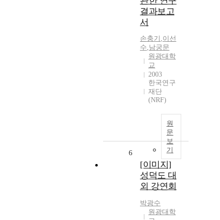
관한 연구
결과보고
서
손충기
,
이선
수
,
남궁문
원광대학
교
2003
한국연구
재단
(NRF)
원
문
보
기
6
[이미지]
성덕도 대
외 강연회
박광수
원광대학