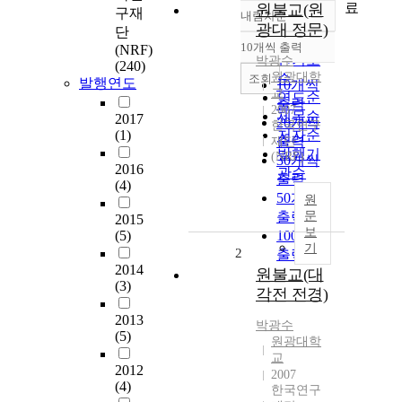
료
원불교(원
구재
내림차순
정확도
광대 정문)
단
순
10개씩 출력
(NRF)
내림차순
인기도
박광수
(240)
원광대학
순
조회
발행연도
10개씩
교
연도순
출력
2007
제목순
2017
20개씩
한국연구
(1)
저자순
출력
재단
발행기
(NRF)
30개씩
2016
관순
출력
(4)
50개씩
원
출력
문
2015
보
(5)
100개씩
기
2
출력
2014
원불교(대
(3)
각전 전경)
2013
박광수
(5)
원광대학
교
2012
2007
(4)
한국연구