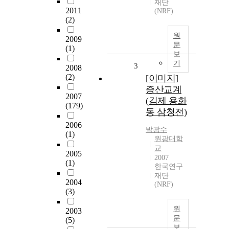
재단
2011
(NRF)
(2)
원
2009
문
(1)
보
기
3
2008
(2)
[이미지]
증산교계
2007
(김제 용화
(179)
동 삼청전)
2006
박광수
(1)
원광대학
교
2005
2007
(1)
한국연구
재단
2004
(NRF)
(3)
원
2003
문
(5)
보