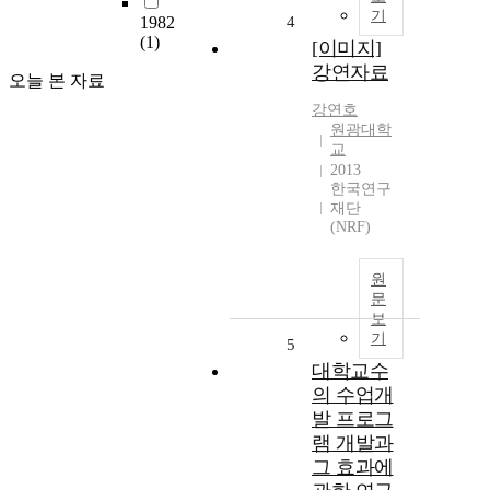
기
1982
4
(1)
[이미지]
강연자료
오늘 본 자료
강연호
원광대학
교
2013
한국연구
재단
(NRF)
원
문
보
기
5
대학교수
의 수업개
발 프로그
램 개발과
그 효과에