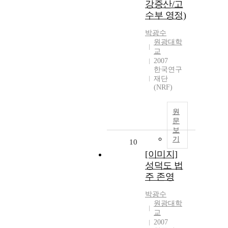
강증산/고
수부 영정)
박광수
원광대학
교
2007
한국연구
재단
(NRF)
원
문
보
기
10
[이미지]
성덕도 법
주 존영
박광수
원광대학
교
2007