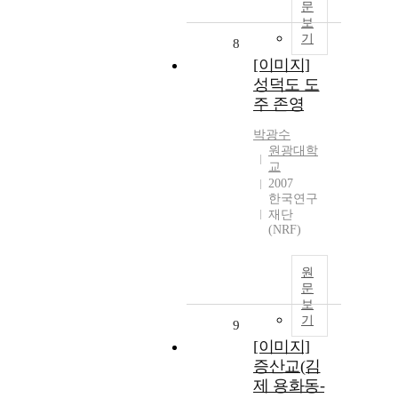
문
보
기
8
[이미지]
성덕도 도
주 존영
박광수
원광대학
교
2007
한국연구
재단
(NRF)
원
문
보
기
9
[이미지]
증산교(김
제 용화동-