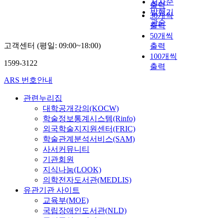
저자순
출력
발행기
30개씩
관순
출력
50개씩
고객센터 (평일: 09:00~18:00)
출력
100개씩
1599-3122
출력
ARS 번호안내
관련누리집
대학공개강의(KOCW)
학술정보통계시스템(Rinfo)
외국학술지지원센터(FRIC)
학술관계분석서비스(SAM)
사서커뮤니티
기관회원
지식나눔(LOOK)
의학전자도서관(MEDLIS)
유관기관 사이트
교육부(MOE)
국립장애인도서관(NLD)