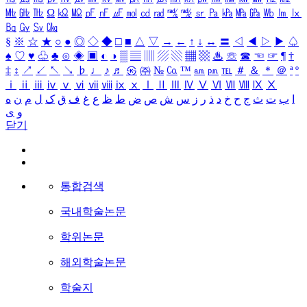
㎒
㎓
㎔
Ω
㏀
㏁
㎊
㎋
㎌
㏖
㏅
㎭
㎮
㎯
㏛
㎩
㎪
㎫
㎬
㏝
㏐
㏓
㏃
㏉
㏜
㏆
§
※
☆
★
○
●
◎
◇
◆
□
■
△
▽
→
←
↑
↓
↔
〓
◁
◀
▷
▶
♤
♠
♡
♥
♧
♣
⊙
◈
▣
◐
◑
▒
▤
▥
▨
▧
▦
▩
♨
☏
☎
☜
☞
¶
†
‡
↕
↗
↙
↖
↘
♭
♩
♪
♬
㉿
㈜
№
㏇
™
㏂
㏘
℡
＃
＆
＊
＠
ª
º
ⅰ
ⅱ
ⅲ
ⅳ
ⅴ
ⅵ
ⅶ
ⅷ
ⅸ
ⅹ
Ⅰ
Ⅱ
Ⅲ
Ⅳ
Ⅴ
Ⅵ
Ⅶ
Ⅷ
Ⅸ
Ⅹ
ا
ب
ت
ث
ج
ح
خ
د
ذ
ر
ز
س
ش
ص
ض
ط
ظ
ع
غ
ف
ق
ک
ل
م
ن
ه
و
ی
닫기
통합검색
국내학술논문
학위논문
해외학술논문
학술지