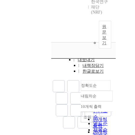
한국연구
재단
(NRF)
원
문
보
기
내보내기
내책장담기
한글로보기
정확도순
내림차순
정확도
순
10개씩 출력
내림차순
인기도
순
조회
10개씩
연도순
출력
제목순
20개씩