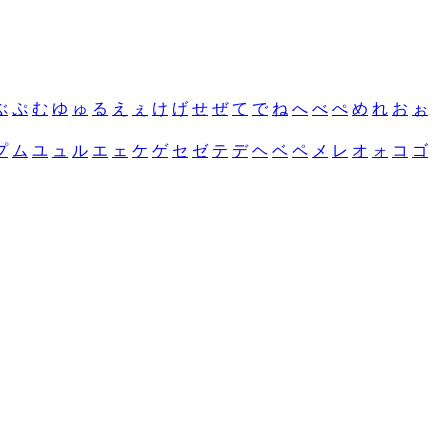
ぶ
ぷ
む
ゆ
ゅ
る
え
ぇ
け
げ
せ
ぜ
て
で
ね
へ
べ
ぺ
め
れ
お
ぉ
プ
ム
ユ
ュ
ル
エ
ェ
ケ
ゲ
セ
ゼ
テ
デ
ヘ
ベ
ペ
メ
レ
オ
ォ
コ
ゴ