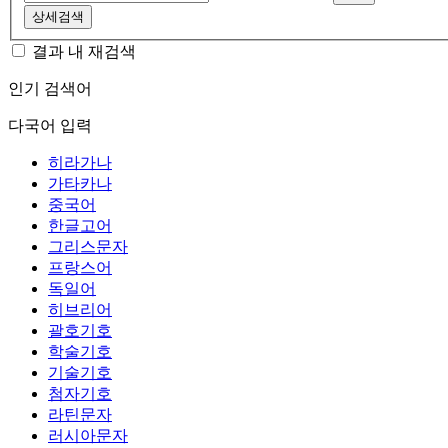
상세검색
결과 내 재검색
인기 검색어
다국어 입력
히라가나
가타카나
중국어
한글고어
그리스문자
프랑스어
독일어
히브리어
괄호기호
학술기호
기술기호
첨자기호
라틴문자
러시아문자