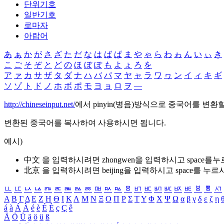
단위기호
일반기호
로마자
아랍어
あ
ぁ
か
が
さ
ざ
た
だ
な
は
ば
ぱ
ま
や
ゃ
ら
わ
ゎ
ん
い
ぃ
き
こ
ご
そ
ぞ
と
ど
の
ほ
ぼ
ぽ
も
よ
ょ
ろ
を
ア
ァ
カ
サ
ザ
タ
ダ
ナ
ハ
バ
パ
マ
ヤ
ャ
ラ
ワ
ヮ
ン
イ
ィ
キ
ギ
ソ
ゾ
ト
ド
ノ
ホ
ボ
ポ
モ
ヨ
ョ
ロ
ヲ
―
http://chineseinput.net/
에서 pinyin(병음)방식으로 중국어를 변환
변환된 중국어를 복사하여 사용하시면 됩니다.
예시)
中文 을 입력하시려면
zhongwen
을 입력하시고 space를
北京 을 입력하시려면
beijing
을 입력하시고 space를 누르
ㅥ
ㅦ
ㅧ
ㅨ
ㅩ
ㅪ
ㅫ
ㅬ
ㅭ
ㅮ
ㅯ
ㅰ
ㅱ
ㅲ
ㅳ
ㅴ
ㅵ
ㅶ
ㅷ
ㅸ
ㅹ
ㅺ
Α
Β
Γ
Δ
Ε
Ζ
Η
Θ
Ι
Κ
Λ
Μ
Ν
Ξ
Ο
Π
Ρ
Σ
Τ
Υ
Φ
Χ
Ψ
Ω
α
β
γ
δ
ε
ζ
η
á
à
Á
À
é
è
É
È
ç
Ç
ê
Ä
Ö
Ü
ä
ö
ü
ß