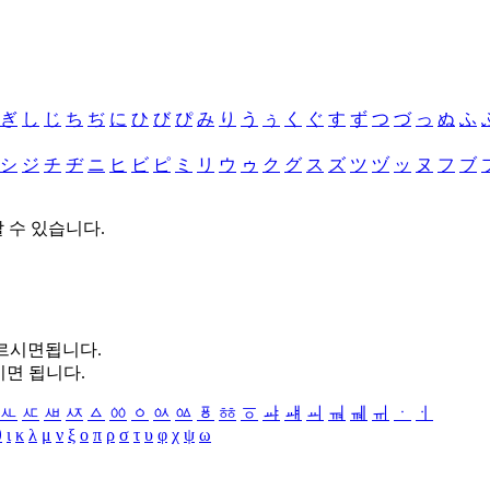
ぎ
し
じ
ち
ぢ
に
ひ
び
ぴ
み
り
う
ぅ
く
ぐ
す
ず
つ
づ
っ
ぬ
ふ
シ
ジ
チ
ヂ
ニ
ヒ
ビ
ピ
ミ
リ
ウ
ゥ
ク
グ
ス
ズ
ツ
ヅ
ッ
ヌ
フ
ブ
할 수 있습니다.
누르시면됩니다.
시면 됩니다.
ㅻ
ㅼ
ㅽ
ㅾ
ㅿ
ㆀ
ㆁ
ㆂ
ㆃ
ㆄ
ㆅ
ㆆ
ㆇ
ㆈ
ㆉ
ㆊ
ㆋ
ㆌ
ㆍ
ㆎ
θ
ι
κ
λ
μ
ν
ξ
ο
π
ρ
σ
τ
υ
φ
χ
ψ
ω