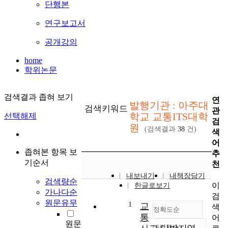
단행본
연구보고서
공개강의
home
학위논문
검색결과 좁혀 보기
연
발행기관 : 아주대
검색키워드
관
학교 교통ITS대학
선택해제
검
원
(검색결과
38
건)
색
어
좁혀본 항목 보
추
기순서
천
내보내기
내책장담기
검색량순
이
한글로보기
가나다순
검
원문유무
1
교
색
정확도순
통
어
원문
내림차순