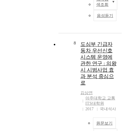
요
서
지
,
교
색조회
의
및
약
,
원
인
통
신
관
문
열
하
버
음성듣기
류
설
리
차
고
터
를
및
에
또
있
전
함
확
관
국
는
음
류
께
장
한
내
차
에
M
해
,
특
중
8
도심부 긴급자
량
도
I
소
운
례
고
을
동차 우선신호
불
C
할
전
법
자
한
시스템 운영에
구
의
수
면
”
동
궤
하
중
관한 연구 : 의왕
있
허
을
차
도
고
요
는
시 시범사업 효
소
개
수
에
어
성
신
과 분석 중심으
지
정
출
서
린
,
호
인
하
로
대
다
이
전
운
구
면
수
른
보
압
영
김상연
의
서
는
궤
호
센
기
아주대학교 교통
증
지
2
도
구
서
ITS대학원
법
가
정
0
로
2017
국내석사
역
(
이
,
주
1
옮
내
T
요
교
체
2
기
교
-
구
통
가
원문보기
년
기
통
M
될
사
경
3