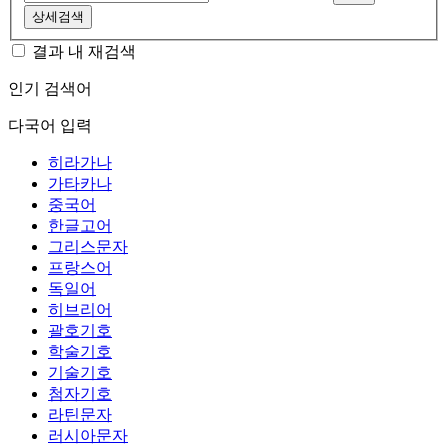
상세검색
결과 내 재검색
인기 검색어
다국어 입력
히라가나
가타카나
중국어
한글고어
그리스문자
프랑스어
독일어
히브리어
괄호기호
학술기호
기술기호
첨자기호
라틴문자
러시아문자