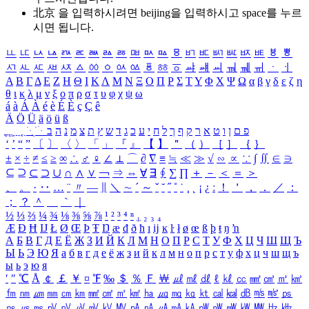
北京 을 입력하시려면
beijing
을 입력하시고 space를 누르
시면 됩니다.
ㅥ
ㅦ
ㅧ
ㅨ
ㅩ
ㅪ
ㅫ
ㅬ
ㅭ
ㅮ
ㅯ
ㅰ
ㅱ
ㅲ
ㅳ
ㅴ
ㅵ
ㅶ
ㅷ
ㅸ
ㅹ
ㅺ
ㅻ
ㅼ
ㅽ
ㅾ
ㅿ
ㆀ
ㆁ
ㆂ
ㆃ
ㆄ
ㆅ
ㆆ
ㆇ
ㆈ
ㆉ
ㆊ
ㆋ
ㆌ
ㆍ
ㆎ
Α
Β
Γ
Δ
Ε
Ζ
Η
Θ
Ι
Κ
Λ
Μ
Ν
Ξ
Ο
Π
Ρ
Σ
Τ
Υ
Φ
Χ
Ψ
Ω
α
β
γ
δ
ε
ζ
η
θ
ι
κ
λ
μ
ν
ξ
ο
π
ρ
σ
τ
υ
φ
χ
ψ
ω
á
à
Á
À
é
è
É
È
ç
Ç
ê
Ä
Ö
Ü
ä
ö
ü
ß
ְ
ֳ
ֲ
ֱ
ָ
ַ
ֵ
ֶ
ִ
ֹ
ּ
ֻ
ׂ
ׁ
ּ
ב
ה
נ
מ
צ
ת
ץ
ש
ד
ג
כ
ע
י
ח
ל
ך
ף
ק
ר
א
ט
ו
ן
ם
פ
‘
’
“
”
〔
〕
〈
〉
「
」
『
』
【
】
＂
（
）
［
］
｛
｝
±
×
÷
≠
≤
≥
∞
∴
♂
♀
∠
⊥
⌒
∂
∇
≡
≒
≪
≫
√
∽
∝
∵
∫
∬
∈
∋
⊆
⊇
⊂
⊃
∪
∩
∧
∨
￢
⇒
⇔
∀
∃
∮
∑
∏
＋
－
＜
＝
＞
、
。
·
‥
…
¨
〃
―
∥
＼
∼
´
～
ˇ
˘
˝
˚
˙
¸
˛
¡
¿
ː
！
＇
，
．
／
：
；
？
＾
＿
｀
｜
½
⅓
⅔
¼
¾
⅛
⅜
⅝
⅞
¹
²
³
⁴
ⁿ
₁
₂
₃
₄
Æ
Ð
Ħ
Ĳ
Ł
Ø
Œ
Þ
Ŧ
Ŋ
æ
đ
ð
ħ
ı
ĳ
ĸ
ŀ
ł
ø
œ
ß
þ
ŧ
ŋ
ŉ
А
Б
В
Г
Д
Е
Ё
Ж
З
И
Й
К
Л
М
Н
О
П
Р
С
Т
У
Ф
Х
Ц
Ч
Ш
Щ
Ъ
Ы
Ь
Э
Ю
Я
а
б
в
г
д
е
ё
ж
з
и
й
к
л
м
н
о
п
р
с
т
у
ф
х
ц
ч
ш
щ
ъ
ы
ь
э
ю
я
′
″
℃
Å
￠
￡
￥
¤
℉
‰
＄
％
Ｆ
￦
㎕
㎖
㎗
ℓ
㎘
㏄
㎣
㎤
㎥
㎦
㎙
㎚
㎛
㎜
㎝
㎞
㎟
㎠
㎡
㎢
㏊
㎍
㎎
㎏
㏏
㎈
㎉
㏈
㎧
㎨
㎰
㎱
㎲
㎳
㎴
㎵
㎶
㎷
㎸
㎹
㎀
㎁
㎂
㎃
㎄
㎺
㎻
㎽
㎾
㎿
㎐
㎑