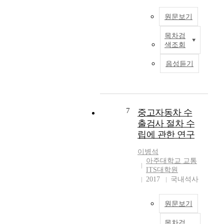
안
유
량
정
년
전
형
이
에
1
원문보기
처
을
모
서
월
에
분
두
편
에
목차검
분
서
석
많
리
“
색조회
기
는
하
은
한
도
기
어
여
신
교
로
음성듣기
는
린
부
호
통
교
중
이
러
교
수
통
요
보
쉬
차
단
법
한
호
의
로
으
”
철
7
구
중
중고자동차 수
의
로
과
도
역
요
경
출검사 절차 수
서
“
궤
개
성
우
립에 관한 연구
의
어
도
선
,
직
자
린
구
사
위
진
이병석
동
이
성
업
치
아주대학교 교통
교
차
보
품
ITS대학원
에
센
통
의
호
중
2017
국내석사
국
서
류
증
구
의
비
의
와
가
역
하
를
중
좌
는
의
원문보기
나
매
요
회
도
지
로
년
성
전
목차검
로
정