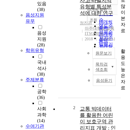
사고 다발지역
로
정확도
있음
많
유형별 특성분
순
(38)
10개씩 출력
내림차순
이
석에 대한 연구
인기도
음성지원
본
순
조회
유무
10개씩
정진관
자
연도순
출력
아주대학교 교통
료
제목순
음성
ITS대학원
20개씩
저자순
지원
2018
국내석사
출력
발행기
(28)
30개씩
학위유형
관순
활
출력
원문보기
용
50개씩
국내
도
목차검
출력
과
석사
높
색조회
100개씩
학
(38)
은
출력
기
주제분류
음성듣기
자
술
료
이
공학
발
(36)
달
하
2
교통 빅데이터
사회
면
과학
를 활용한 어린
서
(14)
이 보호구역 관
국
수여기관
리지표 개발 : 인
민