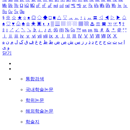
㎒
㎓
㎔
Ω
㏀
㏁
㎊
㎋
㎌
㏖
㏅
㎭
㎮
㎯
㏛
㎩
㎪
㎫
㎬
㏝
㏐
㏓
㏃
㏉
㏜
㏆
§
※
☆
★
○
●
◎
◇
◆
□
■
△
▽
→
←
↑
↓
↔
〓
◁
◀
▷
▶
♤
♠
♡
♥
♧
♣
⊙
◈
▣
◐
◑
▒
▤
▥
▨
▧
▦
▩
♨
☏
☎
☜
☞
¶
†
‡
↕
↗
↙
↖
↘
♭
♩
♪
♬
㉿
㈜
№
㏇
™
㏂
㏘
℡
＃
＆
＊
＠
ª
º
ⅰ
ⅱ
ⅲ
ⅳ
ⅴ
ⅵ
ⅶ
ⅷ
ⅸ
ⅹ
Ⅰ
Ⅱ
Ⅲ
Ⅳ
Ⅴ
Ⅵ
Ⅶ
Ⅷ
Ⅸ
Ⅹ
ا
ب
ت
ث
ج
ح
خ
د
ذ
ر
ز
س
ش
ص
ض
ط
ظ
ع
غ
ف
ق
ک
ل
م
ن
ه
و
ی
닫기
통합검색
국내학술논문
학위논문
해외학술논문
학술지