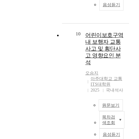
연
며
한
소
로
까
음성듣기
보
바
상
관
국
경
하
인
다
호
탕
황
성
고
제
였
해
롭
구
으
에
을
보
발
다
긴
고
역
로
서
가
조
전
.
급
세
내
암
,
지
사
에
중
10
자
어린이보호구역
밀
교
단
한
고
업
따
고
동
내 보행자 교통
한
통
락
신
우
으
른
자
차
관
사고 및 횡단사
사
을
호
리
로
공
동
의
리
고 영향요인 분
고
일
주
국
사
업
차
초
가
예
으
석
기
민
업
화
수
동
필
방
킬
내
경
이
와
출
출
요
오승지
을
수
에
제
추
도
감
동
하
아주대학교 교통
위
있
좌
의
진
시
소
시
ITS대학원
다
하
는
회
교
되
화
원
간
2025
국내석사
.
여
주
전
통
고
에
인
단
경
요
교
여
있
이
은
축
본
찰
점
통
원문보기
건
다
동
국
과
논
은
검
류
에
.
수
내
인
문
이
포
목차검
가
큰
최
보
단
중
명
의
색조회
동
인
소
영
근
행
의
고
구
목
식
트
거
향
에
자
효
자
호
적
음성듣기
속
를
되
을
는
교
율
동