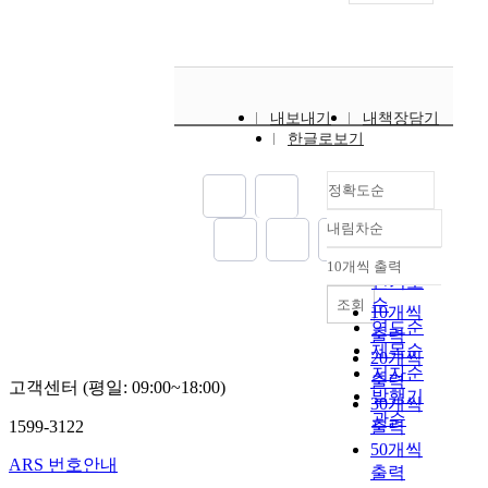
를
은
도
제
지
미
민
통
성
차
위
열
위
시
못
치
식
사
은
신
한
차
반
하
해
고
이
고
매
뢰
관
가
단
였
직
있
법
는
우
성
심
통
속
으
진
다
이
차
중
의
이
행
내보내기
내책장담기
장
며
교
.
시
대
요
하
증
하
한글로보기
비
,
통
행
차
했
락
가
면
를
프
류
됨
,
다
이
하
서
이
랑
에
정확도순
이
에
차
.
큰
고
중
용
스
영
러
따
량
따
요
있
량
,
고
내림차순
향
한
라
단
정확도
라
인
는
과
단
속
을
요
어
독
순
서
의
추
10개씩 출력
횟
속
철
내림차순
미
인
린
교
도
인기도
하
세
수
하
도
치
으
이
통
시
순
나
조회
이
에
10개씩
고
와
게
로
보
사
가
이
연도순
나
따
출력
있
K
되
교
호
고
로
다
제목순
.
른
20개씩
어
T
면
통
구
대
는
.
국
저자순
궤
출력
이
X
좌
고객센터 (평일: 09:00~18:00)
사
역
비
자
자
내
발행기
도
에
의
30개씩
회
고
내
교
동
동
의
관순
틀
대
제
1599-3122
출력
전
가
안
통
차
차
경
림
한
어
,
50개씩
자
전
사
위
검
우
값
ARS 번호안내
효
원
직
출력
주
시
고
주
사
아
을