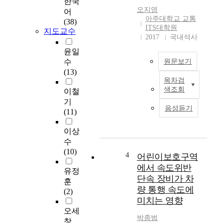
한국
전
년
오지영
어
한
어
아주대학교 교통
(38)
교
린
ITS대학원
지도교수
통
이
2017
국내석사
수
보
윤일
단
호
수
원문보기
으
구
(13)
로
역
목차검
요
서
에
색조회
이철
약
자
대
기
문
동
한
음성듣기
(11)
차
규
의
칙
이상
효
보
이
수
율
유
제
(10)
적
4
가
정
어린이보호구역
인
보
되
에서 속도위반
유정
신
편
고
단속 장비가 차
훈
호
화
2
량 통행 속도에
(2)
교
되
0
미치는 영향
차
었
0
오세
로
고
3
박종범
창
운