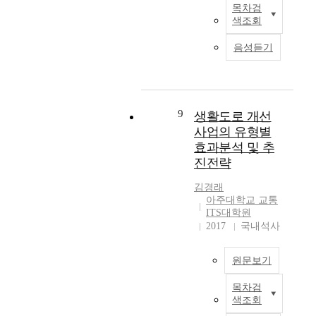
위
사
O
것
고
찰
목차검
7
최
하
고
-
이
색조회
의
에
만
근
여
는
0
다
증
서
여
인
선
2
3
.
음성듣기
가
해
대
명
로
0
,
등
당
에
피
에
1
0
을
지
서
해
설
4
6
직
유
자
2
가
치
년
)
진
발
체
0
속
9
한
생활도로 개선
부
의
교
시
(
1
출
설
사업의 유형별
터
중
통
키
시
5
하
비
는
요
효과분석 및 추
량
게
·
년
는
로
증
성
과
진전략
되
도
도
대
일
가
을
좌
었
및
는
형
반
추
발
김경래
회
으
구
2
화
레
아주대학교 교통
세
견
전
며
·
1
재
일
ITS대학원
이
하
교
,
군
만
사
2017
국내석사
보
다
였
통
상
)
여
건
다
.
다
량
호
로
대
및
유
.
이
원문보기
간
바
로
교
지
위
모
밀
뀌
매
통
보
어
내
두
목차검
접
었
급
년
사
수
린
용
색조회
많
한
으
속
감
고
가
이
을
은