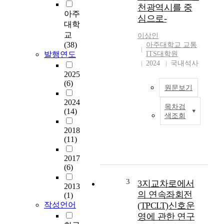
천광역시를 중
소
아주
심으로-
득
대학
이
교
이상인
증
(38)
아주대학교 교통
가
발행연도
ITS대학원
하
2024
국내석사
고
2025
삶
(6)
원문보기
의
질
2024
목차검
이
어
(14)
색조회
향
린
상
이
2018
(11)
됨
보
에
호
2017
따
구
(6)
라
역
편
은
3
3지교차로에서
2013
리
1
의 연속좌회전
(1)
하
9
작성언어
(TPCLT)신호운
고
9
영에 관한 연구
안
5