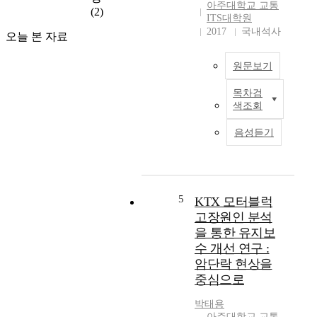
,
년
아주대학교 교통
(2)
영
자
개
ITS대학원
을
동
선
2017
국내석사
오늘 본 자료
위
차
사
해
등
업
원문보기
서
록
이
는
대
실
목차검
어
방
수
시
색조회
린
향
는
된
이
별
해
이
음성듣기
보
교
마
래
호
통
다
현
구
류
꾸
재
역
특
준
까
으
징
5
KTX 모터블럭
히
지
로
에
증
어
고장원인 분석
지
따
가
린
을 통한 유지보
정
른
하
이
수 개선 연구 :
되
합
여
들
암단락 현상을
면
리
2
의
중심으로
교
적
0
안
통
인
1
전
박태용
안
신
6
을
아주대학교 교통