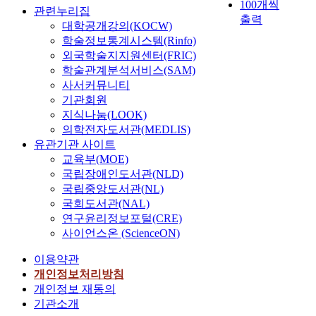
과
리
진
100개씩
일
설
발
의
없
직
관련누리집
비
성
를
모
출력
어
설
생
통
이
까
대학공개강의(KOCW)
교
을
분
두
나
치
시
행
외
지
학술정보통계시스템(Rinfo)
하
알
석
의
는
를
치
공
관
이
여
외국학술지지원센터(FRIC)
아
하
정
사
의
사
간
상
론
분
학술관계분석서비스(SAM)
볼
여
체
고
무
율
으
태
적
석
사서커뮤니티
필
Z
를
다
화
이
로
만
접
하
기관회원
요
o
유
발
하
높
정
의
근
고
가
n
지식나눔(LOOK)
발
지
고
은
비
존
에
분
있
e
의학전자도서관(MEDLIS)
하
역
법
것
되
하
서
석
다
3
는
유관기관 사이트
의
적
으
며
여
벗
결
.
에
문
교육부(MOE)
심
인
로
상
거
어
과
서
제
국립장애인도서관(NLD)
각
제
나
대
래
나
를
본
Z
점
국립중앙도서관(NL)
성
재
타
적
가
지
바
연
o
이
을
를
났
국회도서관(NAL)
으
이
못
탕
구
n
생
인
마
다
연구윤리정보포털(CRE)
로
루
하
으
는
e
기
지
련
.
열
사이언스온 (ScienceON)
어
고
로
경
4
게
하
하
특
악
지
있
열
찰
전
된
이용약관
고
여
히
한
고
는
차
의
환
다
이
어
우
개인정보처리방침
보
,
실
통
이
시
.
를
린
리
개인정보 재동의
행
이
정
행
동
V
T
해
이
나
환
기관소개
를
이
이
식
K
P
결
의
라