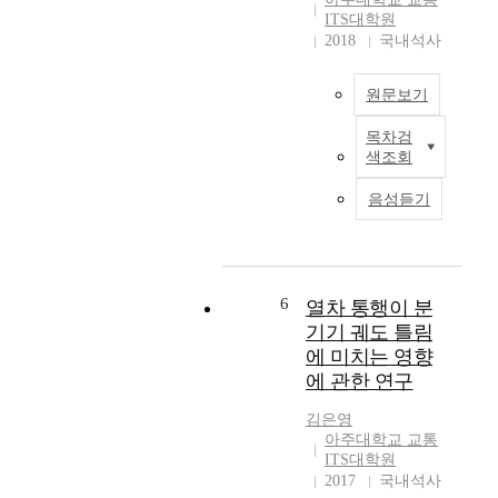
전
호
년
위
ITS대학원
시
운
기
해
2018
국내석사
설
영
준
지
을
적
약
속
원문보기
지
용
2
적
방
이
,
인
목차검
자
모
필
1
투
색조회
치
터
요
8
입
단
블
한
0
과
음성듣기
체
럭
데
만
관
서
고
,
대
리
설
장
직
를
가
치
감
진
초
이
·
소
교
6
열차 통행이 분
과
루
관
를
통
하
어
기기 궤도 틀림
리
위
량
였
졌
에 미치는 영향
하
해
과
다
다
에 관한 연구
고
암
좌
.
.
있
단
회
이
2
김은영
고
락
전
러
0
아주대학교 교통
국
고
교
ITS대학원
한
1
민
장
통
2017
국내석사
과
1