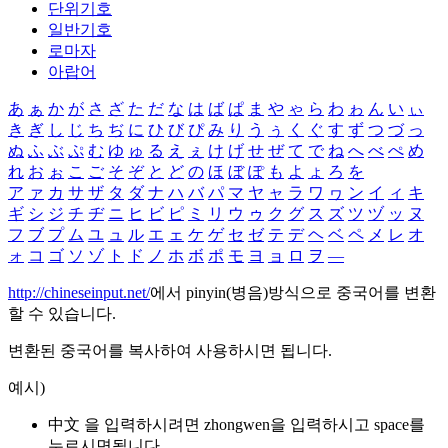
단위기호
일반기호
로마자
아랍어
あ
ぁ
か
が
さ
ざ
た
だ
な
は
ば
ぱ
ま
や
ゃ
ら
わ
ゎ
ん
い
ぃ
き
ぎ
し
じ
ち
ぢ
に
ひ
び
ぴ
み
り
う
ぅ
く
ぐ
す
ず
つ
づ
っ
ぬ
ふ
ぶ
ぷ
む
ゆ
ゅ
る
え
ぇ
け
げ
せ
ぜ
て
で
ね
へ
べ
ぺ
め
れ
お
ぉ
こ
ご
そ
ぞ
と
ど
の
ほ
ぼ
ぽ
も
よ
ょ
ろ
を
ア
ァ
カ
サ
ザ
タ
ダ
ナ
ハ
バ
パ
マ
ヤ
ャ
ラ
ワ
ヮ
ン
イ
ィ
キ
ギ
シ
ジ
チ
ヂ
ニ
ヒ
ビ
ピ
ミ
リ
ウ
ゥ
ク
グ
ス
ズ
ツ
ヅ
ッ
ヌ
フ
ブ
プ
ム
ユ
ュ
ル
エ
ェ
ケ
ゲ
セ
ゼ
テ
デ
ヘ
ベ
ペ
メ
レ
オ
ォ
コ
ゴ
ソ
ゾ
ト
ド
ノ
ホ
ボ
ポ
モ
ヨ
ョ
ロ
ヲ
―
http://chineseinput.net/
에서 pinyin(병음)방식으로 중국어를 변환
할 수 있습니다.
변환된 중국어를 복사하여 사용하시면 됩니다.
예시)
中文 을 입력하시려면
zhongwen
을 입력하시고 space를
누르시면됩니다.