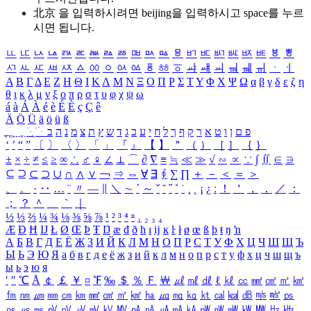
北京 을 입력하시려면
beijing
을 입력하시고 space를 누르
시면 됩니다.
ㅥ
ㅦ
ㅧ
ㅨ
ㅩ
ㅪ
ㅫ
ㅬ
ㅭ
ㅮ
ㅯ
ㅰ
ㅱ
ㅲ
ㅳ
ㅴ
ㅵ
ㅶ
ㅷ
ㅸ
ㅹ
ㅺ
ㅻ
ㅼ
ㅽ
ㅾ
ㅿ
ㆀ
ㆁ
ㆂ
ㆃ
ㆄ
ㆅ
ㆆ
ㆇ
ㆈ
ㆉ
ㆊ
ㆋ
ㆌ
ㆍ
ㆎ
Α
Β
Γ
Δ
Ε
Ζ
Η
Θ
Ι
Κ
Λ
Μ
Ν
Ξ
Ο
Π
Ρ
Σ
Τ
Υ
Φ
Χ
Ψ
Ω
α
β
γ
δ
ε
ζ
η
θ
ι
κ
λ
μ
ν
ξ
ο
π
ρ
σ
τ
υ
φ
χ
ψ
ω
á
à
Á
À
é
è
É
È
ç
Ç
ê
Ä
Ö
Ü
ä
ö
ü
ß
ְ
ֳ
ֲ
ֱ
ָ
ַ
ֵ
ֶ
ִ
ֹ
ּ
ֻ
ׂ
ׁ
ּ
ב
ה
נ
מ
צ
ת
ץ
ש
ד
ג
כ
ע
י
ח
ל
ך
ף
ק
ר
א
ט
ו
ן
ם
פ
‘
’
“
”
〔
〕
〈
〉
「
」
『
』
【
】
＂
（
）
［
］
｛
｝
±
×
÷
≠
≤
≥
∞
∴
♂
♀
∠
⊥
⌒
∂
∇
≡
≒
≪
≫
√
∽
∝
∵
∫
∬
∈
∋
⊆
⊇
⊂
⊃
∪
∩
∧
∨
￢
⇒
⇔
∀
∃
∮
∑
∏
＋
－
＜
＝
＞
、
。
·
‥
…
¨
〃
―
∥
＼
∼
´
～
ˇ
˘
˝
˚
˙
¸
˛
¡
¿
ː
！
＇
，
．
／
：
；
？
＾
＿
｀
｜
½
⅓
⅔
¼
¾
⅛
⅜
⅝
⅞
¹
²
³
⁴
ⁿ
₁
₂
₃
₄
Æ
Ð
Ħ
Ĳ
Ł
Ø
Œ
Þ
Ŧ
Ŋ
æ
đ
ð
ħ
ı
ĳ
ĸ
ŀ
ł
ø
œ
ß
þ
ŧ
ŋ
ŉ
А
Б
В
Г
Д
Е
Ё
Ж
З
И
Й
К
Л
М
Н
О
П
Р
С
Т
У
Ф
Х
Ц
Ч
Ш
Щ
Ъ
Ы
Ь
Э
Ю
Я
а
б
в
г
д
е
ё
ж
з
и
й
к
л
м
н
о
п
р
с
т
у
ф
х
ц
ч
ш
щ
ъ
ы
ь
э
ю
я
′
″
℃
Å
￠
￡
￥
¤
℉
‰
＄
％
Ｆ
￦
㎕
㎖
㎗
ℓ
㎘
㏄
㎣
㎤
㎥
㎦
㎙
㎚
㎛
㎜
㎝
㎞
㎟
㎠
㎡
㎢
㏊
㎍
㎎
㎏
㏏
㎈
㎉
㏈
㎧
㎨
㎰
㎱
㎲
㎳
㎴
㎵
㎶
㎷
㎸
㎹
㎀
㎁
㎂
㎃
㎄
㎺
㎻
㎽
㎾
㎿
㎐
㎑