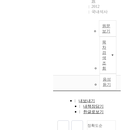
석
수
수
원
성
a
다
스
제
r
2012
이
있
행
에
c
른
모
회
i
국내석사
었
다
되
미
a
비
델
계
n
다
.
었
치
s
교
에
감
c
.
기
다
는
e
원문
은
서
사
i
최
존
.
영
o
보기
행
플
기
p
근
C
최
향
f
들
랫
외
준
l
재
E
근
에
목
O
도
폼
환
은
e
무
O
E
차
대
u
선
기
위
계
s
검
성
메
S
해
t
정
반
기
속
.
색
과
시
G
분
b
하
의
이
기
조
U
와
지
경
석
a
여
모
후
회
업
n
더
연
영
하
c
해
빌
한
존
d
불
구
이
였
k
당
리
국
음성
속
e
어
들
기
다
S
듣기
기
티
기
능
r
회
은
업
.
t
간
산
업
력
s
사
주
운
a
동
업
의
불
u
의
로
영
우
k
내보내기
안
으
낮
확
c
지
텍
의
선
내책장담기
e
주
로
은
실
h
속
스
필
,
한글로보기
h
요
급
회
성
c
성
트
수
은
o
재
격
계
에
i
장
분
요
행
u
정확도순
무
한
투
관
r
에
석
소
대
s