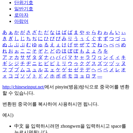
단위기호
일반기호
로마자
아랍어
あ
ぁ
か
が
さ
ざ
た
だ
な
は
ば
ぱ
ま
や
ゃ
ら
わ
ゎ
ん
い
ぃ
き
ぎ
し
じ
ち
ぢ
に
ひ
び
ぴ
み
り
う
ぅ
く
ぐ
す
ず
つ
づ
っ
ぬ
ふ
ぶ
ぷ
む
ゆ
ゅ
る
え
ぇ
け
げ
せ
ぜ
て
で
ね
へ
べ
ぺ
め
れ
お
ぉ
こ
ご
そ
ぞ
と
ど
の
ほ
ぼ
ぽ
も
よ
ょ
ろ
を
ア
ァ
カ
サ
ザ
タ
ダ
ナ
ハ
バ
パ
マ
ヤ
ャ
ラ
ワ
ヮ
ン
イ
ィ
キ
ギ
シ
ジ
チ
ヂ
ニ
ヒ
ビ
ピ
ミ
リ
ウ
ゥ
ク
グ
ス
ズ
ツ
ヅ
ッ
ヌ
フ
ブ
プ
ム
ユ
ュ
ル
エ
ェ
ケ
ゲ
セ
ゼ
テ
デ
ヘ
ベ
ペ
メ
レ
オ
ォ
コ
ゴ
ソ
ゾ
ト
ド
ノ
ホ
ボ
ポ
モ
ヨ
ョ
ロ
ヲ
―
http://chineseinput.net/
에서 pinyin(병음)방식으로 중국어를 변환
할 수 있습니다.
변환된 중국어를 복사하여 사용하시면 됩니다.
예시)
中文 을 입력하시려면
zhongwen
을 입력하시고 space를
누르시면됩니다.