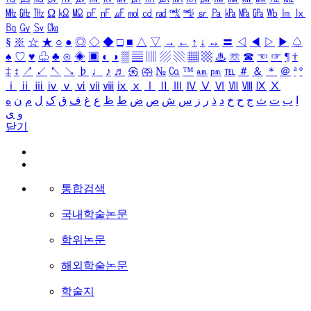
㎒
㎓
㎔
Ω
㏀
㏁
㎊
㎋
㎌
㏖
㏅
㎭
㎮
㎯
㏛
㎩
㎪
㎫
㎬
㏝
㏐
㏓
㏃
㏉
㏜
㏆
§
※
☆
★
○
●
◎
◇
◆
□
■
△
▽
→
←
↑
↓
↔
〓
◁
◀
▷
▶
♤
♠
♡
♥
♧
♣
⊙
◈
▣
◐
◑
▒
▤
▥
▨
▧
▦
▩
♨
☏
☎
☜
☞
¶
†
‡
↕
↗
↙
↖
↘
♭
♩
♪
♬
㉿
㈜
№
㏇
™
㏂
㏘
℡
＃
＆
＊
＠
ª
º
ⅰ
ⅱ
ⅲ
ⅳ
ⅴ
ⅵ
ⅶ
ⅷ
ⅸ
ⅹ
Ⅰ
Ⅱ
Ⅲ
Ⅳ
Ⅴ
Ⅵ
Ⅶ
Ⅷ
Ⅸ
Ⅹ
ا
ب
ت
ث
ج
ح
خ
د
ذ
ر
ز
س
ش
ص
ض
ط
ظ
ع
غ
ف
ق
ک
ل
م
ن
ه
و
ی
닫기
통합검색
국내학술논문
학위논문
해외학술논문
학술지