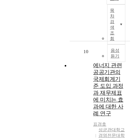
구
적
n
기
이
실
고
a
체
글
으
c
존
션
천
,
목
l
적
로
로
e
C
수
가
차
다
l
으
벌
개
r
검
E
단
능
양
y
로
자
정
a
색
O
중
한
한
t
어
동
되
조
t
메
하
지
관
h
떠
차
회
었
h
시
나
속
점
e
한
산
다
e
지
이
가
에
s
변
업
음성
10
.
r
연
며
능
서
t
듣기
화
은
2
t
구
,
성
은
u
를
전
0
에너지 관련
h
들
기
전
행
d
보
통
1
a
공공기관의
은
업
략
규
y
였
적
2
n
국제회계기
주
의
의
모
l
는
인
년
f
로
공
방
준 도입 과정
의
o
지
제
에
o
재
식
향
대
과 재무제표
o
분
조
신
r
무
적
성
형
k
에 미치는 효
석
업
규
m
측
인
을
화
e
과에 대한 사
하
중
로
u
면
의
도
가
d
례 연구
였
심
개
l
위
견
출
경
i
다
의
정
a
주
으
하
영
n
표경호
.
비
된
i
의
로
고
효
t
성균관대학교
또
즈
신
c
분
볼
자
율
경영전문대학
o
한
니
국
p