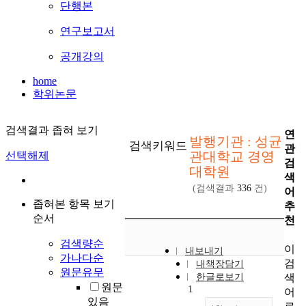
단행본
연구보고서
공개강의
home
학위논문
검색결과 좁혀 보기
연
발행기관 : 성균
검색키워드
관
관대학교 경영
선택해제
검
대학원
색
(검색결과
336
건)
어
좁혀본 항목 보기
추
순서
천
검색량순
이
내보내기
가나다순
검
내책장담기
원문유무
색
한글로보기
원문
1
어
있음