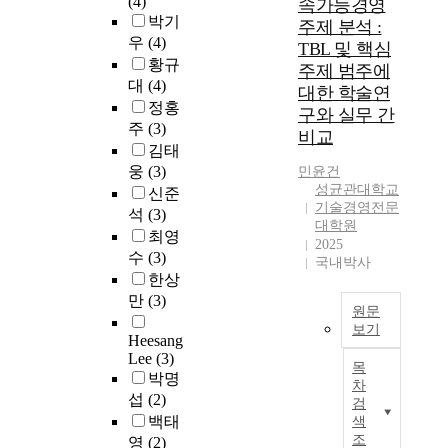
(4)
속가능경영
익
e
수
우
영
u
박기
주제 분석 :
의
s
없
려
향
r
우
(4)
큰
TBL 및 핵심
p
기
가
이
r
황규
증
주제 범주에
o
에
기
있
e
대
(4)
감
대한 학술연
n
이
업
는
n
을
정홍
d
구와 실무 간
해
의
지
t
보
주
(3)
t
비교
관
환
명
b
였
김태
o
계
경
확
u
다
웅
(3)
u
민윤건
자
전
한
s
.
성균관대학교
n
신준
들
략
판
i
본
기술경영전문
c
석
(3)
과
에
단
n
연
대학원
e
의
영
최영
을
e
2025
구
r
소
향
수
(3)
내
s
국내박사
에
t
통
을
리
한상
s
서
a
이
미
기
c
만
(3)
는
i
원문
중
치
어
o
국
보기
n
요
고
려
n
Heesang
민
t
한
있
본
운
Lee
(3)
d
은
목
y
데
다
연
실
박명
i
행
차
,
이
.
구
정
섭
(2)
t
검
을
c
러
기
는
이
i
백태
색
대
o
한
업
건
다
o
조
영
(2)
상