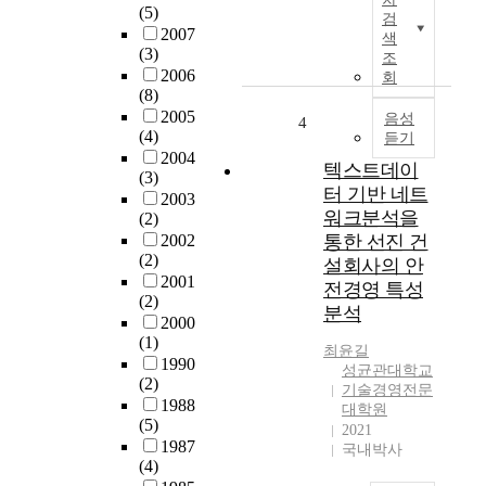
r
규
(5)
수
검
c
모
2007
색
행
e
(3)
의
조
하
c
2006
대
회
였
o
(8)
형
다
m
2005
화
음성
4
.
p
(4)
듣기
에
연
e
2004
따
텍스트데이
구
(3)
t
라
터 기반 네트
대
2003
i
은
상
워크분석을
(2)
t
행
으
2002
통한 선진 건
i
의
로
(2)
설회사의 안
o
수
서
2001
n
전경영 특성
익
(2)
국
h
분석
성
2000
민
a
이
(1)
은
s
최윤길
향
1990
행
성균관대학교
l
상
(2)
을
기술경영전문
e
되
1988
선
대학원
d
고
(5)
2021
정
t
리
1987
국내박사
하
o
(4)
스
였
t