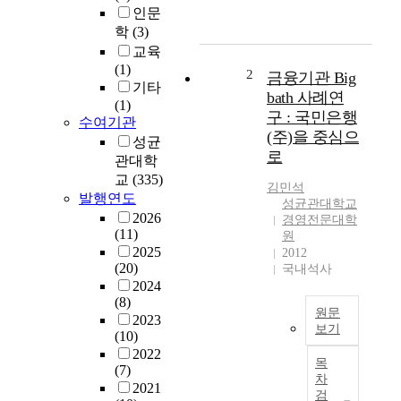
인문
e
학
(3)
n
교육
t
(1)
u
2
금융기관 Big
기타
n
bath 사례연
(1)
c
구 : 국민은행
수여기관
e
(주)을 중심으
성균
r
로
관대학
t
a
교
(335)
김민석
i
발행연도
성균관대학교
n
2026
경영전문대학
t
(11)
원
y
2025
2012
(20)
i
국내석사
2024
n
(8)
t
원문
2023
e
보기
(10)
r
본
2022
m
목
(7)
논
s
차
2021
문
o
검