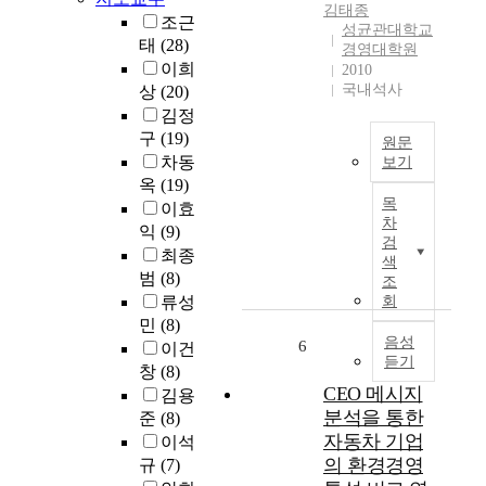
0
t
김태종
략
효
조근
년
i
성균관대학교
수
과
태
(28)
최
경영대학원
t
립
와
고
이희
2010
i
,
음
경
국내석사
상
(20)
v
리
(
영
김정
e
더
-
자
구
(19)
s
십
원문
)
가
t
차동
보기
을
의
교
r
옥
(19)
통
효
T
체
a
목
해
이효
과
h
되
차
t
지
익
(9)
로
e
었
검
e
속
서
최종
p
고
색
g
가
로
u
범
(8)
조
,
y
능
상
r
류성
회
교
k
경
반
p
민
(8)
체
n
영
되
o
음성
6
이건
시
o
을
게
듣기
s
마
창
(8)
w
이
보
e
CEO 메시지
다
김용
n
어
고
o
대
분석을 통한
준
(8)
a
간
하
f
손
자동차 기업
이석
s
다
고
t
상
의 환경경영
“
규
(7)
.
있
h
각
c