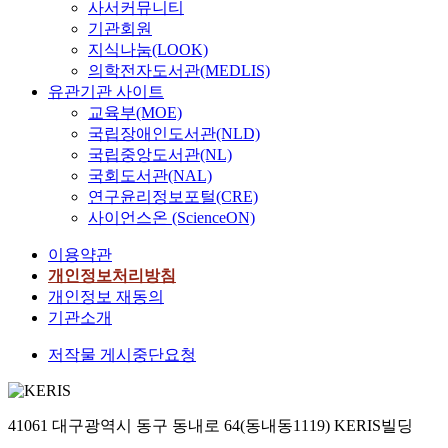
이
s
사서커뮤니티
안
쟁
사
외
w
민
업
정
강
b
안
요
회
기관회원
에
e
은
들
부
화
e
전
소
적
지식나눔(LOOK)
시
c
행
은
는
되
i
측
로
영
스
의학전자도서관(MEDLIS)
a
과
지
2
었
n
면
써
향
테
유관기관 사이트
n
비
속
0
다
g
의
E
이
믹
l
교육부(MOE)
교
가
0
.
e
C
S
큰
리
e
국립장애인도서관(NLD)
하
능
7
또
m
E
G
산
스
a
국립중앙도서관(NL)
여
한
년
한
p
O
(
업
크
r
국회도서관(NAL)
보
성
4
감
h
메
E
에
(
n
연구윤리정보포털(CRE)
았
장
월
사
a
시
n
서
S
f
사이언스온 (ScienceON)
다
과
국
인
s
지
v
의
y
r
.
혁
제
의
i
연
i
지
s
o
이용약관
그
신
회
감
z
구
r
속
t
m
개인정보처리방침
리
을
계
사
e
는
o
가
e
i
개인정보 재동의
하
위
기
의
d
미
n
능
m
t
기관소개
여
해
준
견
a
흡
m
성
i
i
이
새
도
표
s
하
e
확
c
n
저작물 게시중단요청
러
로
입
현
a
였
n
보
r
t
한
운
로
방
k
다
t
는
i
e
변
경
드
법
e
.
a
중
s
r
화
영
맵
에
y
41061 대구광역시 동구 동내로 64(동내동1119) KERIS빌딩
회
l
요
k
m
들
전
을
서
f
사
,
한