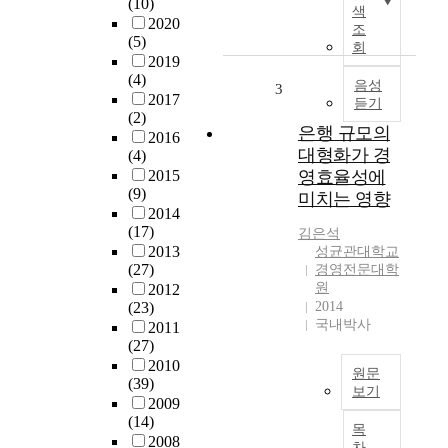
(10)
에
f
색
2020
서
조
f
(5)
는
회
u
2019
금
t
(4)
융
음성
3
u
2017
듣기
기
r
(2)
관
은행 규모의
e
2016
의
p
대형화가 경
(4)
B
r
2015
영효율성에
i
o
(9)
미치는 영향
g
s
2014
b
(17)
p
김은석
a
2013
e
성균관대학교
t
(27)
경영전문대학
c
h
원
2012
t
에
(23)
2014
s
국내박사
대
2011
a
(27)
한
n
2010
사
d
원문
(39)
례
f
보기
2009
연
i
은
(14)
구
목
e
행
2008
를
차