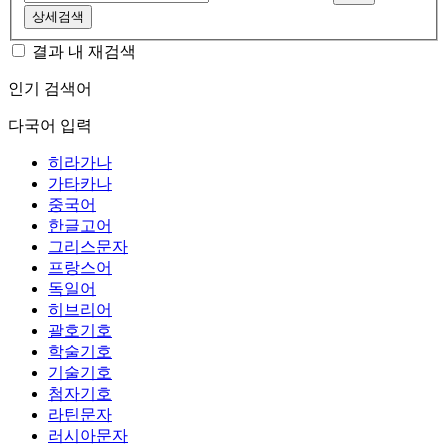
상세검색
결과 내 재검색
인기 검색어
다국어 입력
히라가나
가타카나
중국어
한글고어
그리스문자
프랑스어
독일어
히브리어
괄호기호
학술기호
기술기호
첨자기호
라틴문자
러시아문자