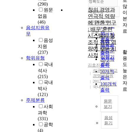
로
정확도순
(290)
많
창의 경영과
원문
내림차순
이
정확도
연극적 역량
없음
본
순
(46)
에 관한 연구
10개씩 출력
내림차순
자
인기도
음성지원유
: 배우 훈련
료
순
조회
무
10개씩
시스템이 창
연도순
음성
출력
조적 경영 역
제목순
지원
20개씩
량에 갖는 시
저자순
활
(237)
출력
사점
발행기
학위유형
용
30개씩
관순
도
국내
출력
김효진
높
석사
성균관대학교
50개씩
경영대학원
(215)
은
출력
2012
국내
자
100개씩
국내석사
박사
료
출력
(121)
주제분류
원문
사회
보기
과학
음성
(331)
R
듣기
공학
e
(4)
c