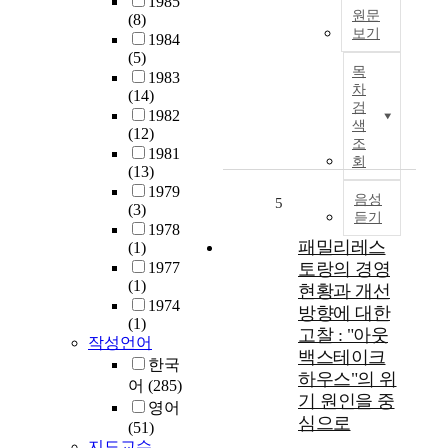
1985
크
다
h
원문
(8)
가
.
보기
e
1984
감
국
e
(5)
기
소
민
목
m
1983
업
하
은
차
(14)
e
의
는
검
행
1982
r
최
지
색
은
(12)
g
고
여
조
1
1981
e
경
부
회
9
(13)
n
영
에
9
1979
c
자
음성
대
5
(3)
8
e
듣기
인
한
1978
년
o
C
기
패밀리레스
(1)
,
f
E
존
1977
토랑의 경영
2
a
O
연
(1)
현황과 개선
0
n
는
구
1974
0
방향에 대한
e
회
들
(1)
4
고찰 : "아웃
w
사
은
작성언어
년
백스테이크
c
의
양
한국
,
o
하우스"의 위
비
(
어
(285)
2
m
기 원인을 중
전
+
영어
0
p
과
심으로
)
(51)
1
e
전
의
지도교수