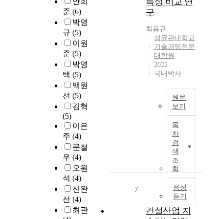
특성 비교 연
안희
하
어
i
비
r
준
(6)
구
지
은
s
와
e
만
박영
행
s
같
a
최용규
C
규
규
(5)
t
은
성균관대학교
t
E
모
u
이원
주
기술경영전문
i
O
의
d
준
(5)
요
대학원
v
혼
대
y
박영
2022
비
e
자
형
i
국내박사
택
(5)
용
m
만
화
s
들
백원
a
의
가
t
의
선
(5)
n
원문
의
경
o
높
김혁
보기
a
지
영
u
은
(5)
g
로
최
효
n
변
목
이은
e
는
근
율
d
동
차
주
(4)
m
거
기
성
e
검
성
e
문철
대
후
에
r
색
으
n
우
(4)
한
변
실
s
조
로
t
오원
조
화
질
회
t
말
.
직
라
석
(4)
적
a
미
”
을
는
음성
으
신완
7
n
암
T
듣기
움
환
로
선
(4)
d
아
o
직
경
어
a
최관
건설산업 지
이
r
일
적
떤
c