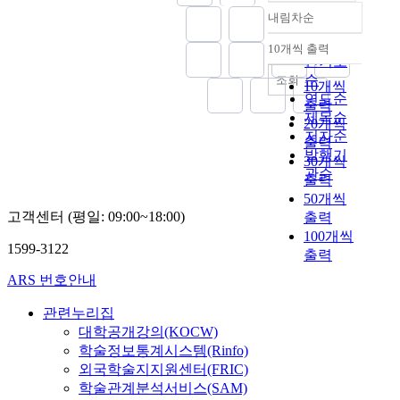
수
전
명
하
c
영
을
로
형
e
내림차순
치
환
성
정확도
여
u
향
이
부
화
a
들
을
을
순
경
m
10개씩 출력
을
용
상
의
n
내림차순
이
겪
해
인기도
영
s
주
한
하
기
d
어
고
결
순
진
조회
t
는
재
면
10개씩
준
t
떠
있
하
의
연도순
a
안
무
서
출력
이
r
한
다
기
진
제목순
n
전
측
건
되
20개씩
i
변
.
위
술
c
저자순
성
면
설
는
출력
e
화
이
하
서
e
발행기
과
연
업
규
d
30개씩
를
와
여
를
s
관순
의
구
과
모
t
출력
하
같
기
요
,
중
였
같
를
o
50개씩
였
은
업
구
c
요
다
이
장
f
고객센터 (평일: 09:00~18:00)
출력
는
변
경
함
r
성
.
자
부
i
100개씩
지
화
영
으
e
이
최
원
가
1599-3122
n
출력
조
속
환
로
a
대
근
집
기
d
사
에
경
써
t
ARS 번호안내
두
기
약
준
o
하
서
의
경
i
되
업
적
의
u
였
자
선
영
관련누리집
v
었
의
이
절
t
고
동
진
진
대학공개강의(KOCW)
i
지
중
고
대
w
,
차
화
의
t
학술정보통계시스템(Rinfo)
만
요
환
규
h
이
부
를
책
y
외국학술지지원센터(FRIC)
그
한
경
모
a
를
품
위
임
i
학술관계분석서비스(SAM)
동
경
·
이
t
국
기
해