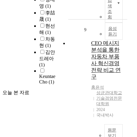
적
검
m
자
라
t
영
(1)
회
이
보
색
차
i
가
회
y
조
과
션
고
李喆
이
l
교
계
a
회
학
은
간
와
晟
(1)
y
체
감
n
분
중
의
은
R
현선
되
사
음성
d
9
야
요
주
행
e
해
(1)
었
듣기
기
i
에
하
제
의
s
차동
던
준
n
CEO 메시지
서
다
적
상
t
현
(1)
연
은
n
중
.
차
분석을 통한
대
a
도
김안
국
o
요
C
이
적
자동차 부품
u
를
드레아
제
v
한
E
와
규
r
사 혁신경영
전
(1)
회
a
연
O
연
모
a
전략 비교 연
후
계
t
구
메
계
의
n
Keuntae
구
하
기
i
주
시
성
차
t
Cho
(1)
여
준
v
제
지
을
이
,
홍윤석
주
의
e
로
는
비
에
오늘 본 자료
s
성균관대학교
요
도
c
언
C
교
서
기술경영전문
p
재
입
o
급
E
분
대학원
기
e
무
에
m
2024
되
O
석
인
c
수
따
p
국내박사
고
커
함
한
i
치
라
e
있
뮤
으
다
f
들
전
t
다
니
로
고
i
원문
이
면
e
.
케
써
보
c
보기