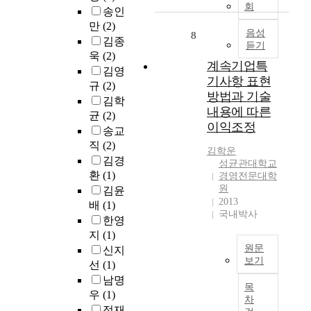
m
소
의
설
.
회
n
송인
으
p
통
전
산
본
a
만
(2)
로
a
의
략
업
음성
연
8
n
당
김종
n
듣기
수
적
의
구
d
시
욱
(2)
i
단
수
지
는
p
계속기업특
경
김영
e
으
단
속
이
r
기사항 표현
제
규
(2)
s
로
으
가
러
o
방법과 기술
상
r
김학
써
로
능
한
b
황
내용에 따른
e
균
(2)
C
써
경
차
l
에
이익조정
q
E
최
영
송교
이
e
대
u
O
고
에
직
(2)
의
m
한
김학운
i
메
경
대
원
김경
s
성균관대학교
조
r
시
영
한
인
o
환
(1)
경영전문대학
사
e
지
자
학
이
f
원
김윤
와
f
가
(
문
은
2013
K
배
(1)
함
l
주
C
적
국내박사
행
o
한영
께
e
목
E
논
을
r
,
지
(1)
x
받
O
의
둘
e
각
원문
신지
i
고
)
와
러
a
보기
최
선
(1)
b
있
커
기
싼
n
고
우
남명
i
으
뮤
업
제
F
목
경
리
l
우
(1)
며
니
실
도
a
차
영
나
i
정재
사
케
무