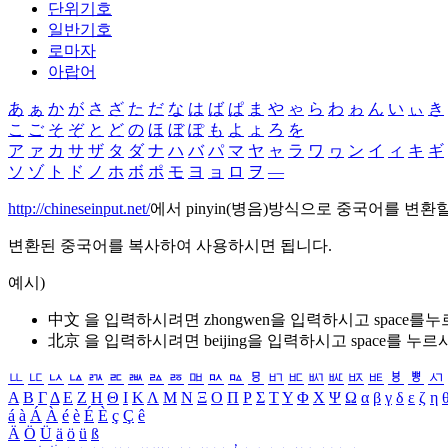
단위기호
일반기호
로마자
아랍어
あ
ぁ
か
が
さ
ざ
た
だ
な
は
ば
ぱ
ま
や
ゃ
ら
わ
ゎ
ん
い
ぃ
き
こ
ご
そ
ぞ
と
ど
の
ほ
ぼ
ぽ
も
よ
ょ
ろ
を
ア
ァ
カ
サ
ザ
タ
ダ
ナ
ハ
バ
パ
マ
ヤ
ャ
ラ
ワ
ヮ
ン
イ
ィ
キ
ギ
ソ
ゾ
ト
ド
ノ
ホ
ボ
ポ
モ
ヨ
ョ
ロ
ヲ
―
http://chineseinput.net/
에서 pinyin(병음)방식으로 중국어를 변환
변환된 중국어를 복사하여 사용하시면 됩니다.
예시)
中文 을 입력하시려면
zhongwen
을 입력하시고 space를
北京 을 입력하시려면
beijing
을 입력하시고 space를 누르
ㅥ
ㅦ
ㅧ
ㅨ
ㅩ
ㅪ
ㅫ
ㅬ
ㅭ
ㅮ
ㅯ
ㅰ
ㅱ
ㅲ
ㅳ
ㅴ
ㅵ
ㅶ
ㅷ
ㅸ
ㅹ
ㅺ
Α
Β
Γ
Δ
Ε
Ζ
Η
Θ
Ι
Κ
Λ
Μ
Ν
Ξ
Ο
Π
Ρ
Σ
Τ
Υ
Φ
Χ
Ψ
Ω
α
β
γ
δ
ε
ζ
η
á
à
Á
À
é
è
É
È
ç
Ç
ê
Ä
Ö
Ü
ä
ö
ü
ß