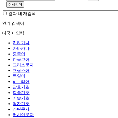
상세검색
결과 내 재검색
인기 검색어
다국어 입력
히라가나
가타카나
중국어
한글고어
그리스문자
프랑스어
독일어
히브리어
괄호기호
학술기호
기술기호
첨자기호
라틴문자
러시아문자