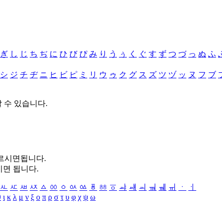
ぎ
し
じ
ち
ぢ
に
ひ
び
ぴ
み
り
う
ぅ
く
ぐ
す
ず
つ
づ
っ
ぬ
ふ
シ
ジ
チ
ヂ
ニ
ヒ
ビ
ピ
ミ
リ
ウ
ゥ
ク
グ
ス
ズ
ツ
ヅ
ッ
ヌ
フ
ブ
할 수 있습니다.
누르시면됩니다.
시면 됩니다.
ㅻ
ㅼ
ㅽ
ㅾ
ㅿ
ㆀ
ㆁ
ㆂ
ㆃ
ㆄ
ㆅ
ㆆ
ㆇ
ㆈ
ㆉ
ㆊ
ㆋ
ㆌ
ㆍ
ㆎ
θ
ι
κ
λ
μ
ν
ξ
ο
π
ρ
σ
τ
υ
φ
χ
ψ
ω