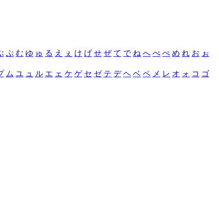
ぶ
ぷ
む
ゆ
ゅ
る
え
ぇ
け
げ
せ
ぜ
て
で
ね
へ
べ
ぺ
め
れ
お
ぉ
プ
ム
ユ
ュ
ル
エ
ェ
ケ
ゲ
セ
ゼ
テ
デ
ヘ
ベ
ペ
メ
レ
オ
ォ
コ
ゴ