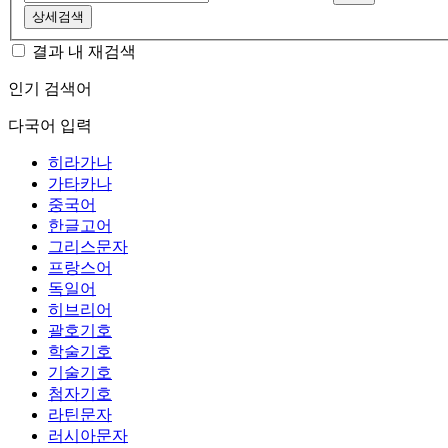
상세검색
결과 내 재검색
인기 검색어
다국어 입력
히라가나
가타카나
중국어
한글고어
그리스문자
프랑스어
독일어
히브리어
괄호기호
학술기호
기술기호
첨자기호
라틴문자
러시아문자