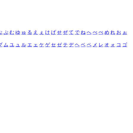
ぶ
ぷ
む
ゆ
ゅ
る
え
ぇ
け
げ
せ
ぜ
て
で
ね
へ
べ
ぺ
め
れ
お
ぉ
プ
ム
ユ
ュ
ル
エ
ェ
ケ
ゲ
セ
ゼ
テ
デ
ヘ
ベ
ペ
メ
レ
オ
ォ
コ
ゴ