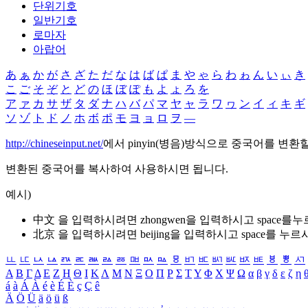
단위기호
일반기호
로마자
아랍어
あ
ぁ
か
が
さ
ざ
た
だ
な
は
ば
ぱ
ま
や
ゃ
ら
わ
ゎ
ん
い
ぃ
き
こ
ご
そ
ぞ
と
ど
の
ほ
ぼ
ぽ
も
よ
ょ
ろ
を
ア
ァ
カ
サ
ザ
タ
ダ
ナ
ハ
バ
パ
マ
ヤ
ャ
ラ
ワ
ヮ
ン
イ
ィ
キ
ギ
ソ
ゾ
ト
ド
ノ
ホ
ボ
ポ
モ
ヨ
ョ
ロ
ヲ
―
http://chineseinput.net/
에서 pinyin(병음)방식으로 중국어를 변환
변환된 중국어를 복사하여 사용하시면 됩니다.
예시)
中文 을 입력하시려면
zhongwen
을 입력하시고 space를
北京 을 입력하시려면
beijing
을 입력하시고 space를 누르
ㅥ
ㅦ
ㅧ
ㅨ
ㅩ
ㅪ
ㅫ
ㅬ
ㅭ
ㅮ
ㅯ
ㅰ
ㅱ
ㅲ
ㅳ
ㅴ
ㅵ
ㅶ
ㅷ
ㅸ
ㅹ
ㅺ
Α
Β
Γ
Δ
Ε
Ζ
Η
Θ
Ι
Κ
Λ
Μ
Ν
Ξ
Ο
Π
Ρ
Σ
Τ
Υ
Φ
Χ
Ψ
Ω
α
β
γ
δ
ε
ζ
η
á
à
Á
À
é
è
É
È
ç
Ç
ê
Ä
Ö
Ü
ä
ö
ü
ß