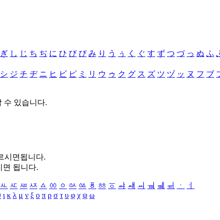
ぎ
し
じ
ち
ぢ
に
ひ
び
ぴ
み
り
う
ぅ
く
ぐ
す
ず
つ
づ
っ
ぬ
ふ
シ
ジ
チ
ヂ
ニ
ヒ
ビ
ピ
ミ
リ
ウ
ゥ
ク
グ
ス
ズ
ツ
ヅ
ッ
ヌ
フ
ブ
할 수 있습니다.
누르시면됩니다.
시면 됩니다.
ㅻ
ㅼ
ㅽ
ㅾ
ㅿ
ㆀ
ㆁ
ㆂ
ㆃ
ㆄ
ㆅ
ㆆ
ㆇ
ㆈ
ㆉ
ㆊ
ㆋ
ㆌ
ㆍ
ㆎ
θ
ι
κ
λ
μ
ν
ξ
ο
π
ρ
σ
τ
υ
φ
χ
ψ
ω