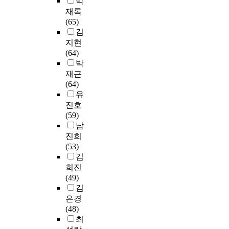
박
무
연
서
격
구
e
s
분
내
용
재록
구
‘
한
성
x
o
포
무
(
(65)
는
중
변
원
p
f
를
용
스
김
중
국
화
의
e
c
가
교
트
지현
국
어
와
상
r
u
진
육
릿
(64)
현
’
발
호
i
r
다
의
댄
박
대
라
전
존
e
r
.
필
스
재근
무
는
으
중
n
e
상
요
)
(64)
용
키
로
과
c
n
담
성
은
유
의
워
인
화
e
t
전
이
여
진호
발
드
하
해
s
e
공
날
러
(59)
전
로
여
·
.
d
대
로
가
남
에
검
대
공
T
u
학
증
지
지
진희
색
학
생
h
c
원
가
영
대
(53)
한
은
에
e
a
생
하
역
한
김
결
질
유
r
t
은
는
을
공
희진
과
적
리
e
i
서
추
넓
헌
(49)
약
혁
하
s
o
울
세
혀
을
김
3
신
고
e
n
소
에
가
할
,
을
은경
최
a
a
재
있
고
것
5
통
(48)
종
r
l
S
다
있
으
0
한
최
적
c
i
대
.
으
로
0
변