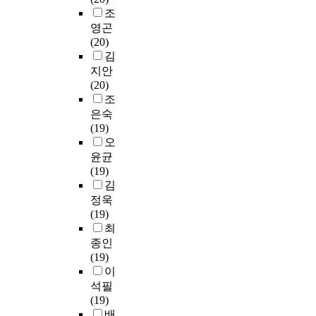
학
방
수
와
,
s
o
의
조
을
점
안
있
국
특
s
n
선
영곤
바
은
을
다
내
히
o
.
행
(20)
탕
행
마
.
대
끊
f
T
연
김
으
제
련
중
학
임
i
o
구
로
지안
평
하
국
시
없
d
t
,
,
(20)
가
는
어
장
이
e
h
그
양
조
인
데
와
의
발
n
i
리
국
은숙
정
목
관
해
전
t
s
고
의
(19)
과
적
련
외
하
i
e
S
무
오
목
을
된
개
고
t
n
a
용
수
윤균
두
시
방
완
y
d
t
교
가
(19)
고
험
등
벽
f
,
i
육
2
김
있
도
다
해
o
t
r
이
0
정욱
다
H
각
지
r
h
의
앞
개
(19)
.
S
도
고
m
e
의
으
이
최
본
K
로
있
a
i
사
로
상
종인
논
(
변
는
t
m
소
발
인
(19)
문
중
화
무
i
p
통
전
대
이
에
국
하
형
o
o
유
하
학
석필
서
한
는
문
n
r
형
고
교
(19)
는
어
환
화
w
t
척
나
중
배
한
수
경