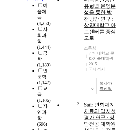
산
예
유형별 운영분
학
술체
석을 통한 발
과
육
전방안 연구 :
설
(4,250)
상명대학교 아
립
사
트센터를 중심
과
회과
으로
인
학
재
(1,444)
조두식
양
공
상명대학교 문
성
화기술대학원
학
비
2015
(1,189)
교
국내석사
인
연
문학
구
(1,147)
복사/대
무
교
출신청
형
육
문
(1,106)
화
3
Satir 변형체계
자
유
치료의 일치성
연과
산
평가 연구 : 상
학
은
담전공 대학원
(696)
세
농