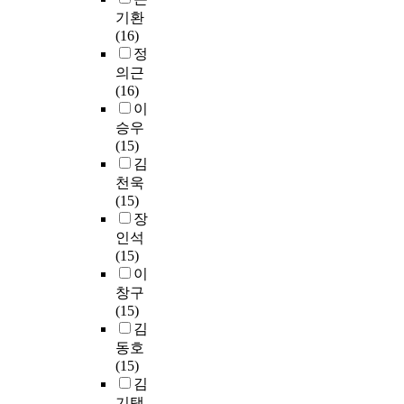
수
어
선
관
e
c
료
인
한
기환
도
시
과
적
i
a
는
지
양
(16)
사
험
인
이
n
t
S
하
대
정
범
)
식
고
q
i
P
고
학
의근
대
등
의
뚜
u
o
S
선
교
(16)
학
그
변
렷
i
n
S
진
부
이
을
종
화
하
r
i
W
화
설
승우
선
류
를
다
y
n
I
된
미
(15)
택
와
필
.
r
s
N
교
래
김
하
응
요
여
e
t
.
육
인
였
천욱
시
로
러
f
i
1
시
재
다
(15)
율
하
해
e
t
2
스
교
.
장
이
고
의
r
u
.
템
육
이
인석
점
있
발
s
t
0
을
원
들
(15)
점
다
전
t
i
프
도
,
4
이
증
.
을
o
o
로
입
세
개
가
이
창구
거
a
n
그
하
종
대
하
에
(15)
쳐
n
s
램
고
대
학
는
따
김
한
i
w
을
자
학
을
추
른
동호
·
n
e
사
노
교
대
세
대
(15)
중
d
r
용
력
미
상
이
학
김
양
i
e
하
하
래
으
다
의
기택
국
v
e