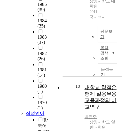
의
상명대학교 대
육
국
1985
보
i
f
상
학원
로
과
의
(39)
호
s
e
담
2011
는
정
경
단
h
d
전
국내석사
무
비
1984
제
계
t
u
공
용
(35)
교
가
,
e
c
대
이
원문보
연
급
생
a
a
학
론
1983
기
구
부
산
c
t
원
지
(37)
한
상
국
적
h
i
생
식
목차
국
함
문
보
e
o
3
1982
검색
의
과
에
요
호
r
n
5
(26)
조회
전
중
따
약
단
d
a
명
수
국
라
시
계
e
l
이
1981
음성듣
로
은
중
대
,
v
i
(14)
기
다
부
공
국
적
교
e
n
.
터
통
어
변
1980
10
육
l
s
대학교 학점은
S
광
된
의
화
(1)
적
o
t
a
행제 실용무용
의
문
수
에
보
p
i
t
교육과정의 비
로
화
1970
요
따
호
h
t
i
교연구
는
(1)
적
자
른
단
e
u
r
사
작성언어
배
역
U
계
r
t
전
박연주
회
한
경
시
I
등
i
i
문
상명대학교 일
에
과
국어
급
(
을
d
o
반대학원
가
우