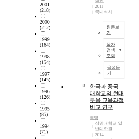
학원
협
요
f
에
2001
현
2011
력
소
i
(218)
기
국내석사
할
관
이
d
여
수
계
2000
자
e
하
있
로
(212)
원문보
문
n
고
는
기
부
화
t
있
예
1999
터
적
i
T
는
술
(164)
목차
출
원
t
h
지
형
검색
발
동
y
i
그
식
조회
1998
하
력
.
s
의
이
(154)
여
이
T
s
미
음성듣
다
2
되
h
t
를
기
1997
.
0
고
e
u
밝
(145)
무
0
있
s
d
히
8
한국과 중국
용
8
다
t
y
는
1996
대학교의 현대
의
년
.
u
i
(126)
데
발
무용 교육과정
양
무
d
n
그
전
비교 연구
국
1995
형
y
t
목
과
관
(85)
문
e
e
적
정
백맹
계
화
x
n
이
상명대학교 일
에
1994
는
유
p
d
있
반대학원
서
(71)
‘
산
l
s
다
2014
가
전