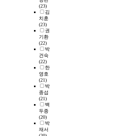
)
아
는
로
4
어
(23)
성
l
r
가
를
대
하
%
드
김
은
i
a
개
대
학
여
나
는
무
s
d
치훈
발
표
교
중
늘
현
형
h
u
(23)
한
하
내
국
어
실
문
E
a
권
일
는
학
대
난
에
화
d
t
기환
치
한
점
학
수
있
유
u
e
(22)
성
국
은
교
치
다
산
c
s
박
척
과
행
의
를
.
보
a
c
도
건숙
중
제
현
보
그
호
t
h
7
(22)
국
시
대
여
리
실
i
o
5
한
의
설
무
중
고
천
o
o
문
영호
대
운
용
국
입
으
n
l
항
(21)
학
영
교
어
학
로
.
o
과
박
무
이
육
열
전
깊
T
f
N
종섭
용
활
과
풍
형
이
h
e
g
(21)
교
발
정
이
의
각
e
d
(
백
육
한
에
일
다
인
p
u
2
두종
에
오
대
어
양
되
r
c
0
(20)
대
늘
한
남
한
었
o
a
0
박
한
날
개
을
변
으
c
t
4
재서
고
,
선
알
화
며
e
i
)
(20)
찰