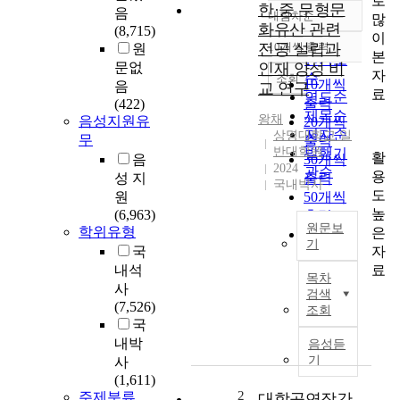
로
한·중 무형문
음
내림차순
많
정확도
화유산 관련
(8,715)
이
순
전공 설립과
10개씩 출력
원
내림차순
본
인기도
문없
인재 양성 비
자
순
조회
10개씩
음
교 연구
료
연도순
출력
(422)
제목순
왕채
음성지원유
20개씩
저자순
상명대학교 일
무
출력
반대학원
발행기
활
음
30개씩
2024
관순
용
성 지
출력
국내박사
도
원
50개씩
높
(6,963)
출력
원문보
학위유형
은
100개씩
기
자
국
출력
한
료
내석
목차
·
사
검색
중
(7,526)
조회
무
국
형
내박
음성듣
문
기
사
화
(1,611)
유
2
주제분류
대학공연장간