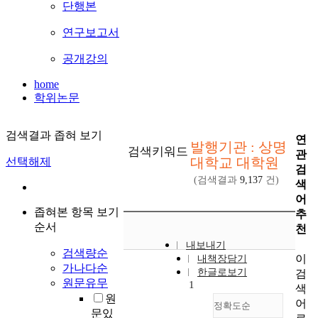
단행본
연구보고서
공개강의
home
학위논문
검색결과 좁혀 보기
연
발행기관 : 상명
검색키워드
관
대학교 대학원
선택해제
검
(검색결과
9,137
건)
색
어
좁혀본 항목 보기
추
순서
천
내보내기
검색량순
이
내책장담기
가나다순
한글로보기
검
원문유무
1
색
원
어
정확도순
문있