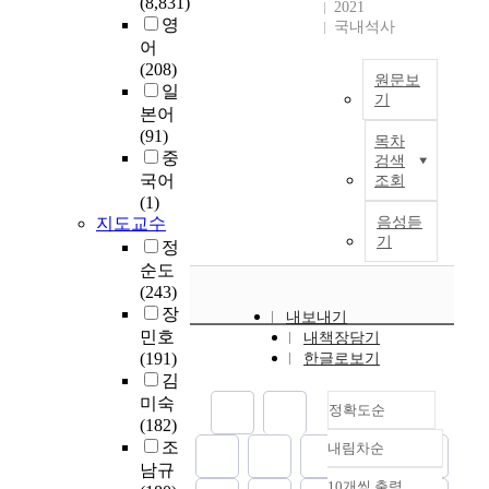
사
(8,831)
증
U
2021
겪
e
n
과
수
회
영
하
n
국내석사
었
n
s
정
한
풍
어
여
i
고
t
o
훈
무
속
(208)
국
v
최
i
f
련
원문보
용
을
일
내
e
종
t
K
생
기
인
갖
중
r
본어
적
y
o
집
재
오
고
국
s
(91)
으
a
r
단
목차
를
늘
있
어
i
중
로
s
e
검색
은
배
날
기
교
t
국어
조회
현
a
a
서
양
실
때
육
y
(1)
재
t
n
울
하
용
문
관
I
지도교수
음성듣
의
e
t
소
기
무
에
기
련
d
정
교
a
r
재
위
용
,
사
e
순도
육
c
a
K
함
(
중
업
n
(243)
학
h
d
가
까
스
국
이
t
장
과
t
i
족
내보내기
지
트
의
증
i
적
h
t
민호
치
내책장담기
넓
릿
경
가
t
보
r
i
(191)
한글로보기
료
은
댄
우
하
y
호
o
o
김
연
범
스
미
고
)
단
u
n
미숙
구
위
정확도순
)
국
있
의
계
g
a
(182)
소
에
은
과
다
효
로
h
l
조
주
내림차순
형
정확도
수
유
.
율
발
t
m
최
남규
성
많
순
럽
실
적
10개씩 출력
전
h
u