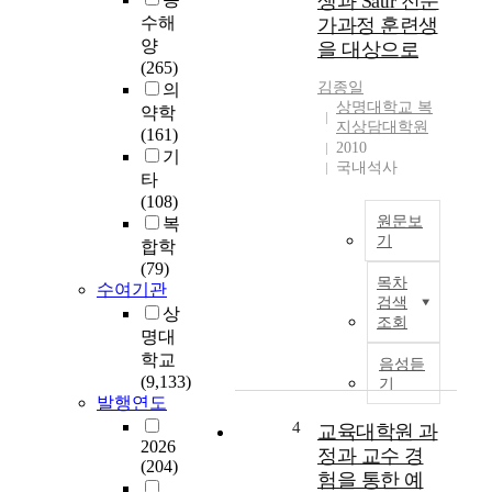
생과 Satir 전문
계
수해
가과정 훈련생
각
양
을 대상으로
국
(265)
의
김종일
의
대
상명대학교 복
약학
중
지상담대학원
(161)
이
2010
기
창
국내석사
타
조
(108)
한
원문보
복
우
기
수
합학
한
(79)
본
목차
수여기관
문
연
검색
명
상
구
조회
이
는
명대
다
S
학교
음성듣
.
a
(9,133)
기
비
t
발행연도
록
i
4
교육대학원 과
경
r
2026
정과 교수 경
제
(204)
전
험을 통한 예
의
문