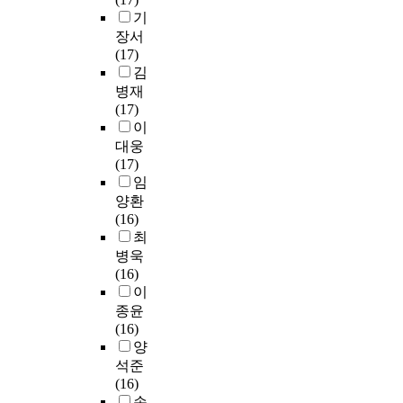
있
학
선
T
대
산
a
t
화
기
어
교
택
(
학
보
t
h
한
장서
두
부
하
중
은
호
i
e
일
(17)
나
설
였
국
이
체
v
e
치
김
라
평
고
어
같
계
e
v
성
병재
의
생
,
실
은
의
i
o
척
(17)
공
교
중
용
현
무
n
l
도
이
통
육
국
능
실
형
q
u
3
대웅
점
원
의
력
을
문
u
t
0
(17)
은
,
대
시
직
화
i
i
문
임
보
국
학
험
시
유
r
o
항
양환
다
민
교
)
하
산
y
n
을
(16)
체
대
중
,
고
학
.
o
사
최
계
학
에
Y
미
과
f
용
적
병욱
교
서
C
래
에
N
m
하
인
(16)
부
복
T
지
대
a
u
였
교
이
설
경
(
향
한
r
s
다
육
종윤
평
무
청
적
영
r
i
.
의
(16)
생
용
소
인
향
a
c
수
필
양
교
학
년
의
력
t
e
집
요
육
석준
원
중
식
은
i
d
된
성
원
(16)
과
국
개
직
v
u
자
을
,
손