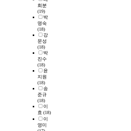
유
a
a
도
아
4
국
희분
평
으
산
s
n
를
가
년
의
(19)
고
로
보
e
c
기
야
제
대
박
시
인
호
x
e
초
할
학
학
명숙
)
해
법
a
o
로
방
교
교
(18)
,
생
률
m
f
고
향
에
중
강
B
존
,
i
m
문
을
서
에
C
을
문성
무
n
u
정
제
운
서
T
위
(18)
형
e
s
(
시
영
이
(
한
박
문
d
i
2
하
하
화
비
치
진수
화
e
c
0
고
고
여
즈
열
(18)
유
m
e
0
자
있
자
니
한
윤
산
p
d
8
함
는
대
스
경
지원
보
l
u
)
에
4
학
중
쟁
(18)
호
o
c
이
있
개
교
국
이
송
정
y
a
한
다
의
와
어
대
준규
책
i
t
국
.
학
상
시
두
(18)
,
n
i
인
무
교
명
험
되
이
무
g
o
에
용
(
대
)
고
형
n
n
효
(18)
맞
교
상
학
,
있
문
a
a
게
이
육
명
교
C
다
화
r
n
타
영미
에
대
를
P
.
유
r
d
당
(17)