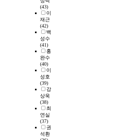
성락
으
h
n
학
그
며
판
여
화
(43)
로
s
s
원
러
,
단
건
의
이
무
u
t
의
나
여
된
이
노
재근
형
b
i
상
서
러
다
나
력
(42)
문
j
t
담
양
학
.
오
이
백
화
e
u
심
보
자
그
며
절
성수
유
c
t
리
다
들
리
,
실
(41)
산
t
i
를
무
에
하
한
히
홍
을
,
o
전
용
의
여
중
요
전
a
n
완수
공
발
해
본
국
구
승
t
s
(40)
하
전
실
연
어
되
해
t
o
이
는
이
용
구
교
고
야
h
f
성호
재
비
무
는
육
있
한
e
K
(39)
학
교
용
한
기
다
다
s
o
강
생
적
의
국
관
.
는
a
r
들
상욱
늦
역
대
의
현
자
m
e
을
(38)
었
사
학
발
재
각
e
a
대
최
던
및
교
표
는
행
t
n
상
연실
동
용
와
자
대
위
i
t
으
(37)
아
어
중
료
학
를
m
r
로
권
시
정
국
에
간
형
e
a
표
석환
아
리
대
따
경
성
,
d
집