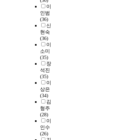
(36)
의
가
학
르
쟁
하
t
i
하
이
대
확
교
면
에
였
h
t
였
인범
학
립
의
중
서
고
e
i
다
(36)
무
되
현
국
뒤
인
r
o
.
신
용
는
대
어
쳐
간
e
n
일
현숙
교
중
무
강
져
의
s
a
치
(36)
육
이
용
좌
대
전
e
l
성
이
에
다
교
수
학
면
a
m
을
소미
는
.
육
강
이
적
r
u
평
(35)
아
그
과
생
축
발
c
s
가
장
직
중
정
이
소
전
h
i
하
개
석진
에
및
2
되
과
e
c
기
선
(35)
서
현
0
거
사
r
,
위
해
이
도
황
1
나
회
,
s
한
야
상은
교
을
1
통
적
i
u
측
할
(34)
육
파
년
합
화
s
c
정
문
김
적
악
을
되
해
a
h
도
제
영
형주
하
기
는
를
g
a
구
점
역
(28)
여
준
경
촉
r
s
는
이
의
이
그
으
우
진
a
h
S
남
확
인수
교
로
가
하
d
i
a
아
립
(26)
육
전
나
고
u
g
t
있
은
김