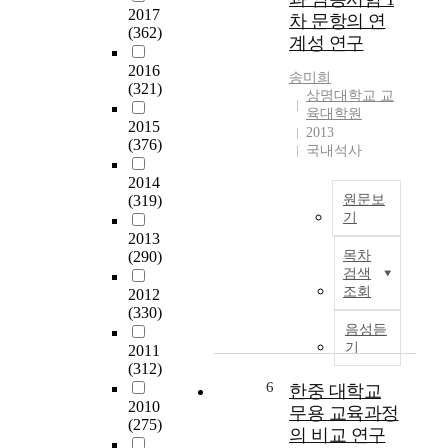
을
s
성
2017
차 문항의 연
겪
a
수
(362)
계성 연구
고
n
준
있
a
을
2016
송미희
지
u
(321)
평
상명대학교 교
만
t
가
육대학원
2015
,
o
하
2013
(376)
무
b
여
국내석사
한
i
그
2014
한
o
차
(319)
원문보
발
g
이
기
전
r
가
2013
1
가
a
어
(290)
목차
9
능
p
떠
검색
9
성
h
한
조회
2012
2
과
i
지
(330)
년
성
c
규
음성듣
한
장
a
기
명
2011
중
력
l
(312)
하
수
6
,
c
한중 대학교
고
교
2010
잠
a
,
무용 교육과정
가
(275)
재
s
상
의 비교 연구
맺
력
e