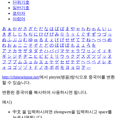
단위기호
일반기호
로마자
아랍어
あ
ぁ
か
が
さ
ざ
た
だ
な
は
ば
ぱ
ま
や
ゃ
ら
わ
ゎ
ん
い
ぃ
き
ぎ
し
じ
ち
ぢ
に
ひ
び
ぴ
み
り
う
ぅ
く
ぐ
す
ず
つ
づ
っ
ぬ
ふ
ぶ
ぷ
む
ゆ
ゅ
る
え
ぇ
け
げ
せ
ぜ
て
で
ね
へ
べ
ぺ
め
れ
お
ぉ
こ
ご
そ
ぞ
と
ど
の
ほ
ぼ
ぽ
も
よ
ょ
ろ
を
ア
ァ
カ
サ
ザ
タ
ダ
ナ
ハ
バ
パ
マ
ヤ
ャ
ラ
ワ
ヮ
ン
イ
ィ
キ
ギ
シ
ジ
チ
ヂ
ニ
ヒ
ビ
ピ
ミ
リ
ウ
ゥ
ク
グ
ス
ズ
ツ
ヅ
ッ
ヌ
フ
ブ
プ
ム
ユ
ュ
ル
エ
ェ
ケ
ゲ
セ
ゼ
テ
デ
ヘ
ベ
ペ
メ
レ
オ
ォ
コ
ゴ
ソ
ゾ
ト
ド
ノ
ホ
ボ
ポ
モ
ヨ
ョ
ロ
ヲ
―
http://chineseinput.net/
에서 pinyin(병음)방식으로 중국어를 변환
할 수 있습니다.
변환된 중국어를 복사하여 사용하시면 됩니다.
예시)
中文 을 입력하시려면
zhongwen
을 입력하시고 space를
누르시면됩니다.