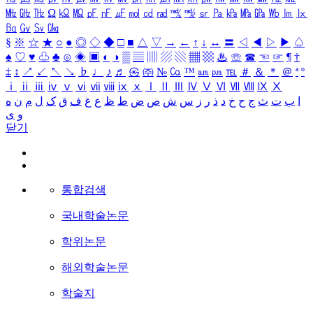
㎒
㎓
㎔
Ω
㏀
㏁
㎊
㎋
㎌
㏖
㏅
㎭
㎮
㎯
㏛
㎩
㎪
㎫
㎬
㏝
㏐
㏓
㏃
㏉
㏜
㏆
§
※
☆
★
○
●
◎
◇
◆
□
■
△
▽
→
←
↑
↓
↔
〓
◁
◀
▷
▶
♤
♠
♡
♥
♧
♣
⊙
◈
▣
◐
◑
▒
▤
▥
▨
▧
▦
▩
♨
☏
☎
☜
☞
¶
†
‡
↕
↗
↙
↖
↘
♭
♩
♪
♬
㉿
㈜
№
㏇
™
㏂
㏘
℡
＃
＆
＊
＠
ª
º
ⅰ
ⅱ
ⅲ
ⅳ
ⅴ
ⅵ
ⅶ
ⅷ
ⅸ
ⅹ
Ⅰ
Ⅱ
Ⅲ
Ⅳ
Ⅴ
Ⅵ
Ⅶ
Ⅷ
Ⅸ
Ⅹ
ا
ب
ت
ث
ج
ح
خ
د
ذ
ر
ز
س
ش
ص
ض
ط
ظ
ع
غ
ف
ق
ک
ل
م
ن
ه
و
ی
닫기
통합검색
국내학술논문
학위논문
해외학술논문
학술지