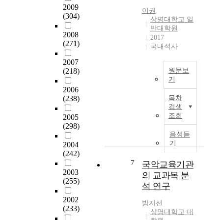
담
2009
어
을
s
및
이권
(304)
진
가
t
상명대학교 일
심
이
반대학원
지
u
리
2008
후
2017
고
d
치
(271)
국내석사
2
있
y
료
0
으
o
교
2007
년
며
n
육
(218)
원문보
동
,
t
.
기
안
점
h
훈
2006
무
한
차
e
(238)
목차
련
용
국
검색
국
d
과
은
과
조회
2005
가
e
정
사
중
(298)
의
v
이
람
음성듣
국
발
e
치
들
기
2004
의
전
l
료
의
(242)
관
을
o
사
사
7
국악교육기관
계
이
p
의
상
2003
의 교과목 분
는
끄
m
일
과
(255)
단
석 연구
는
e
치
감
순
중
n
성
2002
정
방지선
우
요
t
향
(233)
도
상명대학교 대
호
한
o
상
표