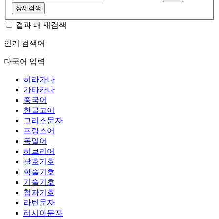
상세검색
결과 내 재검색
인기 검색어
다국어 입력
히라가나
가타카나
중국어
한글고어
그리스문자
프랑스어
독일어
히브리어
괄호기호
학술기호
기술기호
첨자기호
라틴문자
러시아문자