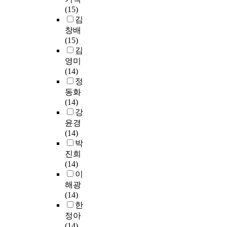
여
고
교
로
.
다
(15)
은
i
x
분
있
육
하
특
양
김
각
d
a
석
다
원
여
히
한
창배
자
u
m
하
는
)
중
중
노
(15)
특
a
i
였
점
을
국
국
력
김
색
l
n
다
이
선
의
어
중
있
'
e
영미
.
다
정
현
의
하
는
s
d
(14)
본
.
하
대
대
나
성
e
,
정
연
다
여
무
표
는
과
x
a
동화
구
만
학
용
적
대
를
p
n
(14)
의
한
교
교
인
학
형
e
d
강
결
국
의
육
시
정
성
r
6
과
윤경
과
이
과
험
체
하
i
a
를
(14)
중
론
정
H
성
였
e
r
연
박
국
및
에
S
확
다
n
t
구
진희
의
실
관
K
립
.
c
s
문
(14)
무
기
하
를
을
하
e
h
제
이
용
교
여
주
위
지
w
i
별
해광
계
과
비
관
한
만
i
g
로
(14)
환
목
교
하
U
,
t
h
요
한
경
교
연
는
I
양
h
s
약
정아
및
육
구
중
(
국
a
c
하
(14)
전