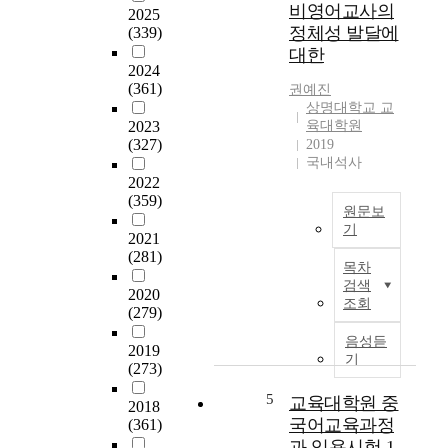
비영어교사의
2025
세
가
정체성 발달에
(339)
계
과
대한
화
정
2024
,
훈
(361)
권예진
도
련
상명대학교 교
시
생
2023
육대학원
의
과
(327)
2019
현
상
국내석사
대
담
2022
화
전
(359)
원문보
그
공
기
리
대
2021
고
T
(281)
학
목차
다
h
원
검색
2020
른
i
생
조회
(279)
문
s
을
화
s
대
음성듣
2019
권
t
상
기
(273)
과
u
으
의
d
로
5
교육대학원 중
2018
충
y
일
국어교육과정
(361)
돌
i
치
과 임용시험 1