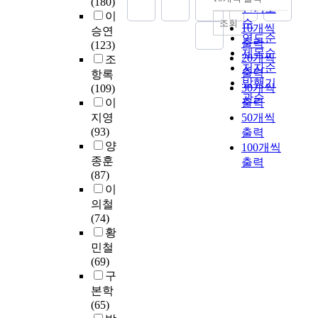
정
(180)
내림차순
되
은
인기도
등
제
디
하
e
s
기
이
어
매
순
조회
서
로
자
10개씩
였
c
i
워
승연
있
스
연도순
양
현
인
다
o
c
출력
크
(123)
다
컴
의
제목순
재
연
.
u
,
20개씩
샵
조
.
의
다
저자순
중
구
무
r
a
에
출력
항록
최
관
른
국
2
발행기
형
s
n
참
30개씩
(109)
근
심
나
어
1
관순
문
e
d
석
이
출력
차
과
라
관
세
화
w
t
한
지영
50개씩
세
주
보
련
기
유
o
o
전
(93)
출력
대
목
다
도
에
산
r
a
문
양
100개씩
무
을
한
서
들
학
k
n
가
종훈
용
출력
받
국
는
어
과
a
a
들
(87)
인
고
의
한
서
보
n
l
로
이
재
있
현
대
면
호
d
y
구
의철
를
다
대
형
서
의
t
z
성
(74)
배
.
무
서
사
전
e
e
되
황
출
그
용
점
회
개
a
c
었
하
민철
로
에
의
와
는
c
o
고
기
(69)
인
대
검
문
전
h
u
전
위
구
해
한
색
화
체
i
r
국
한
본학
실
비
창
의
사
n
s
적
대
(65)
용
교
에
급
회
g
e
인
학