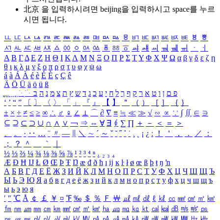
北京 을 입력하시려면
beijing
을 입력하시고 space를 누르
시면 됩니다.
ㅥ
ㅦ
ㅧ
ㅨ
ㅩ
ㅪ
ㅫ
ㅬ
ㅭ
ㅮ
ㅯ
ㅰ
ㅱ
ㅲ
ㅳ
ㅴ
ㅵ
ㅶ
ㅷ
ㅸ
ㅹ
ㅺ
ㅻ
ㅼ
ㅽ
ㅾ
ㅿ
ㆀ
ㆁ
ㆂ
ㆃ
ㆄ
ㆅ
ㆆ
ㆇ
ㆈ
ㆉ
ㆊ
ㆋ
ㆌ
ㆍ
ㆎ
Α
Β
Γ
Δ
Ε
Ζ
Η
Θ
Ι
Κ
Λ
Μ
Ν
Ξ
Ο
Π
Ρ
Σ
Τ
Υ
Φ
Χ
Ψ
Ω
α
β
γ
δ
ε
ζ
η
θ
ι
κ
λ
μ
ν
ξ
ο
π
ρ
σ
τ
υ
φ
χ
ψ
ω
á
à
Á
À
é
è
É
È
ç
Ç
ê
Ä
Ö
Ü
ä
ö
ü
ß
ְ
ֳ
ֲ
ֱ
ָ
ַ
ֵ
ֶ
ִ
ֹ
ּ
ֻ
ׂ
ׁ
ּ
ב
ה
נ
מ
צ
ת
ץ
ש
ד
ג
כ
ע
י
ח
ל
ך
ף
ק
ר
א
ט
ו
ן
ם
פ
‘
’
“
”
〔
〕
〈
〉
「
」
『
』
【
】
＂
（
）
［
］
｛
｝
±
×
÷
≠
≤
≥
∞
∴
♂
♀
∠
⊥
⌒
∂
∇
≡
≒
≪
≫
√
∽
∝
∵
∫
∬
∈
∋
⊆
⊇
⊂
⊃
∪
∩
∧
∨
￢
⇒
⇔
∀
∃
∮
∑
∏
＋
－
＜
＝
＞
、
。
·
‥
…
¨
〃
―
∥
＼
∼
´
～
ˇ
˘
˝
˚
˙
¸
˛
¡
¿
ː
！
＇
，
．
／
：
；
？
＾
＿
｀
｜
½
⅓
⅔
¼
¾
⅛
⅜
⅝
⅞
¹
²
³
⁴
ⁿ
₁
₂
₃
₄
Æ
Ð
Ħ
Ĳ
Ł
Ø
Œ
Þ
Ŧ
Ŋ
æ
đ
ð
ħ
ı
ĳ
ĸ
ŀ
ł
ø
œ
ß
þ
ŧ
ŋ
ŉ
А
Б
В
Г
Д
Е
Ё
Ж
З
И
Й
К
Л
М
Н
О
П
Р
С
Т
У
Ф
Х
Ц
Ч
Ш
Щ
Ъ
Ы
Ь
Э
Ю
Я
а
б
в
г
д
е
ё
ж
з
и
й
к
л
м
н
о
п
р
с
т
у
ф
х
ц
ч
ш
щ
ъ
ы
ь
э
ю
я
′
″
℃
Å
￠
￡
￥
¤
℉
‰
＄
％
Ｆ
￦
㎕
㎖
㎗
ℓ
㎘
㏄
㎣
㎤
㎥
㎦
㎙
㎚
㎛
㎜
㎝
㎞
㎟
㎠
㎡
㎢
㏊
㎍
㎎
㎏
㏏
㎈
㎉
㏈
㎧
㎨
㎰
㎱
㎲
㎳
㎴
㎵
㎶
㎷
㎸
㎹
㎀
㎁
㎂
㎃
㎄
㎺
㎻
㎽
㎾
㎿
㎐
㎑