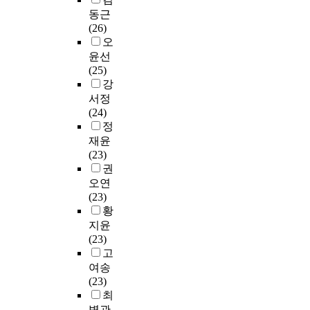
과
년
타
있
a
h
i
는
무
동근
정
보
나
다
t
s
r
것
용
(26)
을
다
고
.
e
c
의
이
전
오
비
5
출
한
s
h
변
현
문
윤선
교
3
생
·
t
o
형
실
인
(25)
분
%
자
중
u
o
체
이
재
강
석
로
수
양
d
l
계
다
양
하
서정
증
의
국
e
,
치
.
성
고
(24)
가
점
의
n
u
료
을
문
정
하
차
무
t
n
에
따
위
제
재윤
고
적
형
m
i
근
라
해
점
(23)
2
감
문
a
v
거
서
서
을
권
0
소
화
j
e
하
본
꼭
도
0
에
오연
유
o
r
여
연
필
출
9
따
(23)
산
r
s
L
구
요
한
년
라
황
학
i
i
e
의
하
후
과
대
지윤
과
n
t
e
목
다
,
비
학
(23)
설
g
y
(
적
.
이
교
지
고
립
i
,
2
은
를
하
원
여송
과
n
a
0
동
본
바
면
자
(23)
인
E
n
0
아
연
탕
2
도
최
재
n
d
2
시
구
으
2
줄
병관
양
g
g