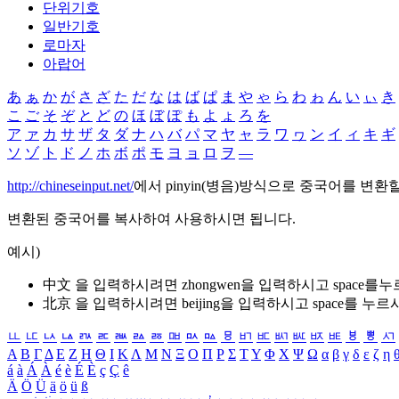
단위기호
일반기호
로마자
아랍어
あ
ぁ
か
が
さ
ざ
た
だ
な
は
ば
ぱ
ま
や
ゃ
ら
わ
ゎ
ん
い
ぃ
き
こ
ご
そ
ぞ
と
ど
の
ほ
ぼ
ぽ
も
よ
ょ
ろ
を
ア
ァ
カ
サ
ザ
タ
ダ
ナ
ハ
バ
パ
マ
ヤ
ャ
ラ
ワ
ヮ
ン
イ
ィ
キ
ギ
ソ
ゾ
ト
ド
ノ
ホ
ボ
ポ
モ
ヨ
ョ
ロ
ヲ
―
http://chineseinput.net/
에서 pinyin(병음)방식으로 중국어를 변환
변환된 중국어를 복사하여 사용하시면 됩니다.
예시)
中文 을 입력하시려면
zhongwen
을 입력하시고 space를
北京 을 입력하시려면
beijing
을 입력하시고 space를 누르
ㅥ
ㅦ
ㅧ
ㅨ
ㅩ
ㅪ
ㅫ
ㅬ
ㅭ
ㅮ
ㅯ
ㅰ
ㅱ
ㅲ
ㅳ
ㅴ
ㅵ
ㅶ
ㅷ
ㅸ
ㅹ
ㅺ
Α
Β
Γ
Δ
Ε
Ζ
Η
Θ
Ι
Κ
Λ
Μ
Ν
Ξ
Ο
Π
Ρ
Σ
Τ
Υ
Φ
Χ
Ψ
Ω
α
β
γ
δ
ε
ζ
η
á
à
Á
À
é
è
É
È
ç
Ç
ê
Ä
Ö
Ü
ä
ö
ü
ß