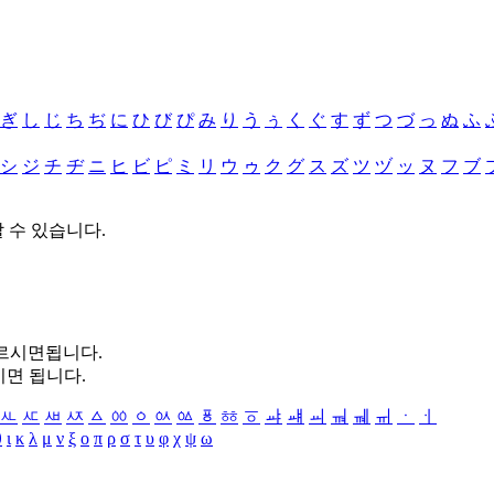
ぎ
し
じ
ち
ぢ
に
ひ
び
ぴ
み
り
う
ぅ
く
ぐ
す
ず
つ
づ
っ
ぬ
ふ
シ
ジ
チ
ヂ
ニ
ヒ
ビ
ピ
ミ
リ
ウ
ゥ
ク
グ
ス
ズ
ツ
ヅ
ッ
ヌ
フ
ブ
할 수 있습니다.
누르시면됩니다.
시면 됩니다.
ㅻ
ㅼ
ㅽ
ㅾ
ㅿ
ㆀ
ㆁ
ㆂ
ㆃ
ㆄ
ㆅ
ㆆ
ㆇ
ㆈ
ㆉ
ㆊ
ㆋ
ㆌ
ㆍ
ㆎ
θ
ι
κ
λ
μ
ν
ξ
ο
π
ρ
σ
τ
υ
φ
χ
ψ
ω