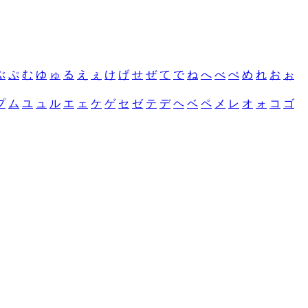
ぶ
ぷ
む
ゆ
ゅ
る
え
ぇ
け
げ
せ
ぜ
て
で
ね
へ
べ
ぺ
め
れ
お
ぉ
プ
ム
ユ
ュ
ル
エ
ェ
ケ
ゲ
セ
ゼ
テ
デ
ヘ
ベ
ペ
メ
レ
オ
ォ
コ
ゴ