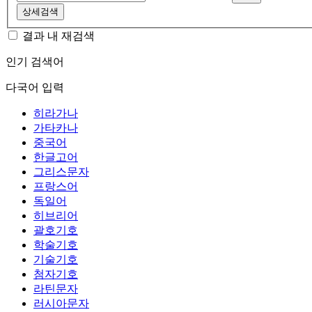
상세검색
결과 내 재검색
인기 검색어
다국어 입력
히라가나
가타카나
중국어
한글고어
그리스문자
프랑스어
독일어
히브리어
괄호기호
학술기호
기술기호
첨자기호
라틴문자
러시아문자