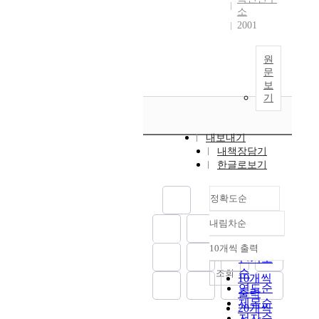
소
2001
원
문
보
기
내보내기
내책장담기
한글로보기
정확도순
내림차순
정확도
순
10개씩 출력
내림차순
인기도
순
조회
10개씩
연도순
출력
제목순
20개씩
저자순