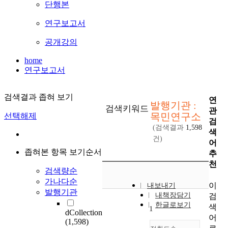
단행본
연구보고서
공개강의
home
연구보고서
검색결과 좁혀 보기
연
발행기관 :
검색키워드
관
목민연구소
선택해제
검
(검색결과
1,598
색
건)
어
좁혀본 항목 보기순서
추
천
검색량순
가나다순
이
내보내기
발행기관
내책장담기
검
한글로보기
색
1
dCollection
어
(1,598)