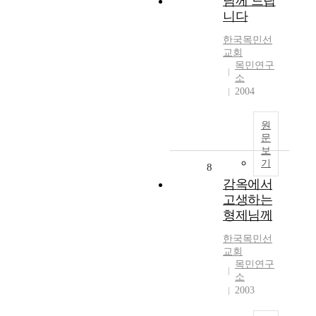
님께 드립
니다
한국목민선
교회
목민연구
소
2004
원
문
보
기
8
감옥에서
고생하는
형제님께
한국목민선
교회
목민연구
소
2003