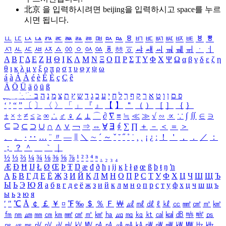
北京 을 입력하시려면
beijing
을 입력하시고 space를 누르
시면 됩니다.
ㅥ
ㅦ
ㅧ
ㅨ
ㅩ
ㅪ
ㅫ
ㅬ
ㅭ
ㅮ
ㅯ
ㅰ
ㅱ
ㅲ
ㅳ
ㅴ
ㅵ
ㅶ
ㅷ
ㅸ
ㅹ
ㅺ
ㅻ
ㅼ
ㅽ
ㅾ
ㅿ
ㆀ
ㆁ
ㆂ
ㆃ
ㆄ
ㆅ
ㆆ
ㆇ
ㆈ
ㆉ
ㆊ
ㆋ
ㆌ
ㆍ
ㆎ
Α
Β
Γ
Δ
Ε
Ζ
Η
Θ
Ι
Κ
Λ
Μ
Ν
Ξ
Ο
Π
Ρ
Σ
Τ
Υ
Φ
Χ
Ψ
Ω
α
β
γ
δ
ε
ζ
η
θ
ι
κ
λ
μ
ν
ξ
ο
π
ρ
σ
τ
υ
φ
χ
ψ
ω
á
à
Á
À
é
è
É
È
ç
Ç
ê
Ä
Ö
Ü
ä
ö
ü
ß
ְ
ֳ
ֲ
ֱ
ָ
ַ
ֵ
ֶ
ִ
ֹ
ּ
ֻ
ׂ
ׁ
ּ
ב
ה
נ
מ
צ
ת
ץ
ש
ד
ג
כ
ע
י
ח
ל
ך
ף
ק
ר
א
ט
ו
ן
ם
פ
‘
’
“
”
〔
〕
〈
〉
「
」
『
』
【
】
＂
（
）
［
］
｛
｝
±
×
÷
≠
≤
≥
∞
∴
♂
♀
∠
⊥
⌒
∂
∇
≡
≒
≪
≫
√
∽
∝
∵
∫
∬
∈
∋
⊆
⊇
⊂
⊃
∪
∩
∧
∨
￢
⇒
⇔
∀
∃
∮
∑
∏
＋
－
＜
＝
＞
、
。
·
‥
…
¨
〃
―
∥
＼
∼
´
～
ˇ
˘
˝
˚
˙
¸
˛
¡
¿
ː
！
＇
，
．
／
：
；
？
＾
＿
｀
｜
½
⅓
⅔
¼
¾
⅛
⅜
⅝
⅞
¹
²
³
⁴
ⁿ
₁
₂
₃
₄
Æ
Ð
Ħ
Ĳ
Ł
Ø
Œ
Þ
Ŧ
Ŋ
æ
đ
ð
ħ
ı
ĳ
ĸ
ŀ
ł
ø
œ
ß
þ
ŧ
ŋ
ŉ
А
Б
В
Г
Д
Е
Ё
Ж
З
И
Й
К
Л
М
Н
О
П
Р
С
Т
У
Ф
Х
Ц
Ч
Ш
Щ
Ъ
Ы
Ь
Э
Ю
Я
а
б
в
г
д
е
ё
ж
з
и
й
к
л
м
н
о
п
р
с
т
у
ф
х
ц
ч
ш
щ
ъ
ы
ь
э
ю
я
′
″
℃
Å
￠
￡
￥
¤
℉
‰
＄
％
Ｆ
￦
㎕
㎖
㎗
ℓ
㎘
㏄
㎣
㎤
㎥
㎦
㎙
㎚
㎛
㎜
㎝
㎞
㎟
㎠
㎡
㎢
㏊
㎍
㎎
㎏
㏏
㎈
㎉
㏈
㎧
㎨
㎰
㎱
㎲
㎳
㎴
㎵
㎶
㎷
㎸
㎹
㎀
㎁
㎂
㎃
㎄
㎺
㎻
㎽
㎾
㎿
㎐
㎑