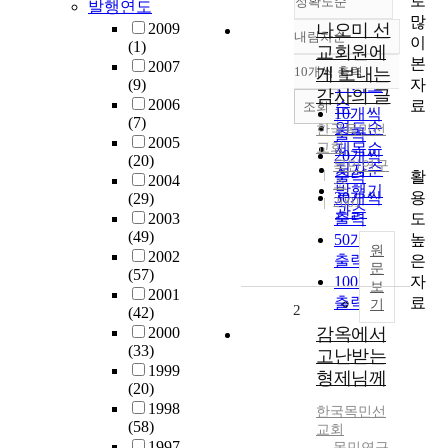
로
정확도순
발행연도
많
2009
나오미 선
내림차순
이
정확도
(1)
교회원에
본
순
2007
10개씩 출력
게 보내는
내림차순
자
(9)
인기도
감사의 글
2006
료
순
조회
10개씩
(7)
연도순
한국목민선
출력
2005
교회
제목순
20개씩
(20)
목민연구
저자순
활
출력
2004
소
발행기
용
30개씩
(29)
2001
관순
도
2003
출력
(49)
높
50개씩
원
2002
은
출력
문
(57)
자
100개씩
보
2001
료
출력
기
2
(42)
2000
감옥에서
(33)
고난받는
1999
형제님께
(20)
1998
한국목민선
(58)
교회
1997
목민연구