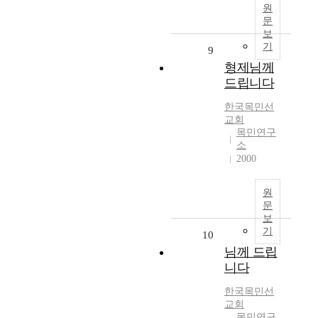
원
문
보
기
9
형제님께
드립니다
한국목민선
교회
목민연구
소
2000
원
문
보
기
10
님께 드립
니다
한국목민선
교회
목민연구