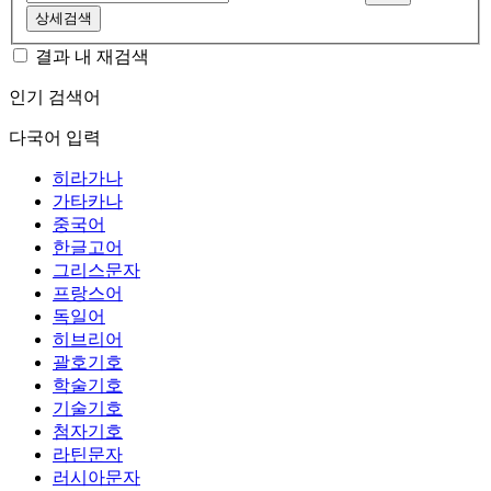
상세검색
결과 내 재검색
인기 검색어
다국어 입력
히라가나
가타카나
중국어
한글고어
그리스문자
프랑스어
독일어
히브리어
괄호기호
학술기호
기술기호
첨자기호
라틴문자
러시아문자