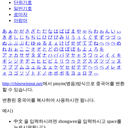
단위기호
일반기호
로마자
아랍어
あ
ぁ
か
が
さ
ざ
た
だ
な
は
ば
ぱ
ま
や
ゃ
ら
わ
ゎ
ん
い
ぃ
き
ぎ
し
じ
ち
ぢ
に
ひ
び
ぴ
み
り
う
ぅ
く
ぐ
す
ず
つ
づ
っ
ぬ
ふ
ぶ
ぷ
む
ゆ
ゅ
る
え
ぇ
け
げ
せ
ぜ
て
で
ね
へ
べ
ぺ
め
れ
お
ぉ
こ
ご
そ
ぞ
と
ど
の
ほ
ぼ
ぽ
も
よ
ょ
ろ
を
ア
ァ
カ
サ
ザ
タ
ダ
ナ
ハ
バ
パ
マ
ヤ
ャ
ラ
ワ
ヮ
ン
イ
ィ
キ
ギ
シ
ジ
チ
ヂ
ニ
ヒ
ビ
ピ
ミ
リ
ウ
ゥ
ク
グ
ス
ズ
ツ
ヅ
ッ
ヌ
フ
ブ
プ
ム
ユ
ュ
ル
エ
ェ
ケ
ゲ
セ
ゼ
テ
デ
ヘ
ベ
ペ
メ
レ
オ
ォ
コ
ゴ
ソ
ゾ
ト
ド
ノ
ホ
ボ
ポ
モ
ヨ
ョ
ロ
ヲ
―
http://chineseinput.net/
에서 pinyin(병음)방식으로 중국어를 변환
할 수 있습니다.
변환된 중국어를 복사하여 사용하시면 됩니다.
예시)
中文 을 입력하시려면
zhongwen
을 입력하시고 space를
누르시면됩니다.