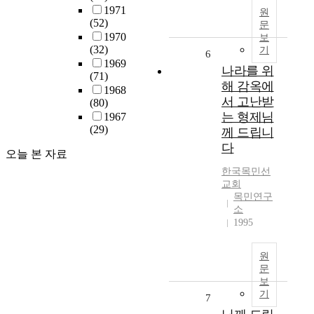
1971
원
(52)
문
1970
보
(32)
기
6
1969
나라를 위
(71)
해 감옥에
1968
서 고난받
(80)
는 형제님
1967
(29)
께 드립니
다
오늘 본 자료
한국목민선
교회
목민연구
소
1995
원
문
보
기
7