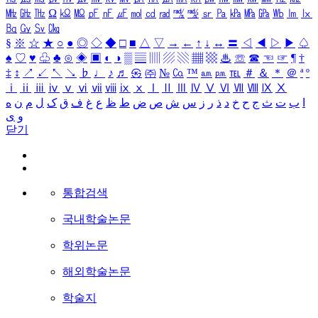
㎒
㎓
㎔
Ω
㏀
㏁
㎊
㎋
㎌
㏖
㏅
㎭
㎮
㎯
㏛
㎩
㎪
㎫
㎬
㏝
㏐
㏓
㏃
㏉
㏜
㏆
§
※
☆
★
○
●
◎
◇
◆
□
■
△
▽
→
←
↑
↓
↔
〓
◁
◀
▷
▶
♤
♠
♡
♥
♧
♣
⊙
◈
▣
◐
◑
▒
▤
▥
▨
▧
▦
▩
♨
☏
☎
☜
☞
¶
†
‡
↕
↗
↙
↖
↘
♭
♩
♪
♬
㉿
㈜
№
㏇
™
㏂
㏘
℡
＃
＆
＊
＠
ª
º
ⅰ
ⅱ
ⅲ
ⅳ
ⅴ
ⅵ
ⅶ
ⅷ
ⅸ
ⅹ
Ⅰ
Ⅱ
Ⅲ
Ⅳ
Ⅴ
Ⅵ
Ⅶ
Ⅷ
Ⅸ
Ⅹ
ا
ب
ت
ث
ج
ح
خ
د
ذ
ر
ز
س
ش
ص
ض
ط
ظ
ع
غ
ف
ق
ک
ل
م
ن
ه
و
ی
닫기
통합검색
국내학술논문
학위논문
해외학술논문
학술지