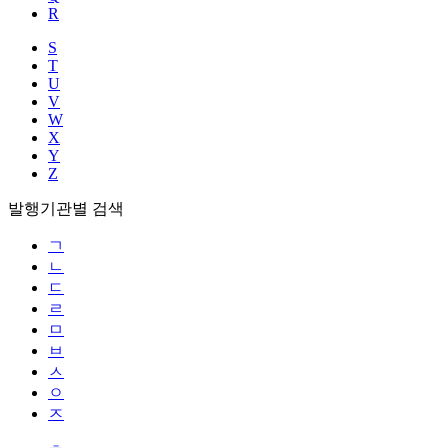
R
S
T
U
V
W
X
Y
Z
발행기관별 검색
ㄱ
ㄴ
ㄷ
ㄹ
ㅁ
ㅂ
ㅅ
ㅇ
ㅈ