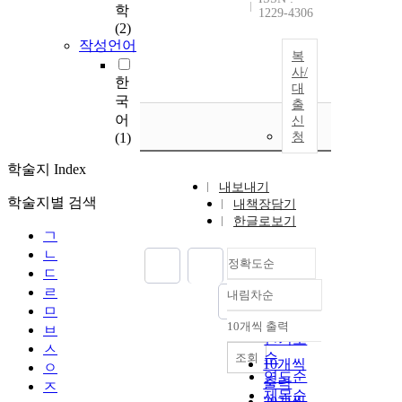
학
1229-4306
(2)
작성언어
복
사/
한
대
국
출
어
신
(1)
청
학술지 Index
내보내기
학술지별 검색
내책장담기
한글로보기
ㄱ
ㄴ
정확도순
ㄷ
ㄹ
내림차순
정확도
ㅁ
순
10개씩 출력
ㅂ
내림차순
인기도
ㅅ
순
조회
10개씩
ㅇ
연도순
출력
ㅈ
제목순
20개씩