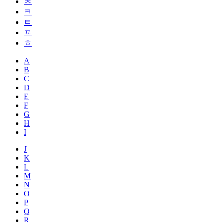
ㅊ
ㅋ
ㅌ
ㅍ
ㅎ
A
B
C
D
E
F
G
H
I
J
K
L
M
N
O
P
Q
R