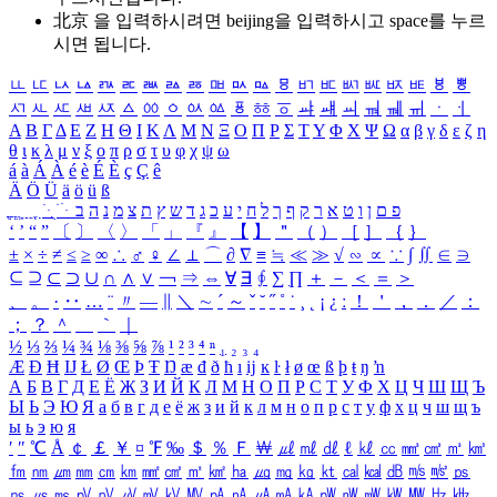
北京 을 입력하시려면
beijing
을 입력하시고 space를 누르
시면 됩니다.
ㅥ
ㅦ
ㅧ
ㅨ
ㅩ
ㅪ
ㅫ
ㅬ
ㅭ
ㅮ
ㅯ
ㅰ
ㅱ
ㅲ
ㅳ
ㅴ
ㅵ
ㅶ
ㅷ
ㅸ
ㅹ
ㅺ
ㅻ
ㅼ
ㅽ
ㅾ
ㅿ
ㆀ
ㆁ
ㆂ
ㆃ
ㆄ
ㆅ
ㆆ
ㆇ
ㆈ
ㆉ
ㆊ
ㆋ
ㆌ
ㆍ
ㆎ
Α
Β
Γ
Δ
Ε
Ζ
Η
Θ
Ι
Κ
Λ
Μ
Ν
Ξ
Ο
Π
Ρ
Σ
Τ
Υ
Φ
Χ
Ψ
Ω
α
β
γ
δ
ε
ζ
η
θ
ι
κ
λ
μ
ν
ξ
ο
π
ρ
σ
τ
υ
φ
χ
ψ
ω
á
à
Á
À
é
è
É
È
ç
Ç
ê
Ä
Ö
Ü
ä
ö
ü
ß
ְ
ֳ
ֲ
ֱ
ָ
ַ
ֵ
ֶ
ִ
ֹ
ּ
ֻ
ׂ
ׁ
ּ
ב
ה
נ
מ
צ
ת
ץ
ש
ד
ג
כ
ע
י
ח
ל
ך
ף
ק
ר
א
ט
ו
ן
ם
פ
‘
’
“
”
〔
〕
〈
〉
「
」
『
』
【
】
＂
（
）
［
］
｛
｝
±
×
÷
≠
≤
≥
∞
∴
♂
♀
∠
⊥
⌒
∂
∇
≡
≒
≪
≫
√
∽
∝
∵
∫
∬
∈
∋
⊆
⊇
⊂
⊃
∪
∩
∧
∨
￢
⇒
⇔
∀
∃
∮
∑
∏
＋
－
＜
＝
＞
、
。
·
‥
…
¨
〃
―
∥
＼
∼
´
～
ˇ
˘
˝
˚
˙
¸
˛
¡
¿
ː
！
＇
，
．
／
：
；
？
＾
＿
｀
｜
½
⅓
⅔
¼
¾
⅛
⅜
⅝
⅞
¹
²
³
⁴
ⁿ
₁
₂
₃
₄
Æ
Ð
Ħ
Ĳ
Ł
Ø
Œ
Þ
Ŧ
Ŋ
æ
đ
ð
ħ
ı
ĳ
ĸ
ŀ
ł
ø
œ
ß
þ
ŧ
ŋ
ŉ
А
Б
В
Г
Д
Е
Ё
Ж
З
И
Й
К
Л
М
Н
О
П
Р
С
Т
У
Ф
Х
Ц
Ч
Ш
Щ
Ъ
Ы
Ь
Э
Ю
Я
а
б
в
г
д
е
ё
ж
з
и
й
к
л
м
н
о
п
р
с
т
у
ф
х
ц
ч
ш
щ
ъ
ы
ь
э
ю
я
′
″
℃
Å
￠
￡
￥
¤
℉
‰
＄
％
Ｆ
￦
㎕
㎖
㎗
ℓ
㎘
㏄
㎣
㎤
㎥
㎦
㎙
㎚
㎛
㎜
㎝
㎞
㎟
㎠
㎡
㎢
㏊
㎍
㎎
㎏
㏏
㎈
㎉
㏈
㎧
㎨
㎰
㎱
㎲
㎳
㎴
㎵
㎶
㎷
㎸
㎹
㎀
㎁
㎂
㎃
㎄
㎺
㎻
㎽
㎾
㎿
㎐
㎑