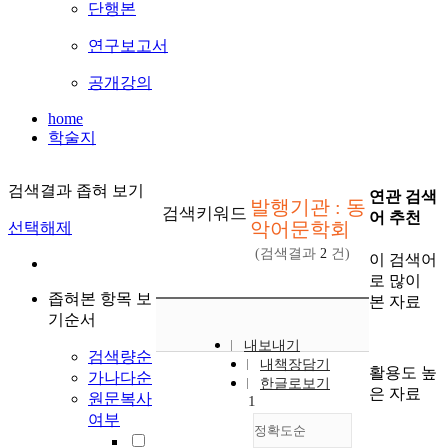
단행본
연구보고서
공개강의
home
학술지
검색결과 좁혀 보기
연관 검색
발행기관 : 동
검색키워드
어 추천
악어문학회
선택해제
(검색결과
2
건)
이 검색어
로 많이
좁혀본 항목 보
본 자료
기순서
내보내기
검색량순
내책장담기
활용도 높
가나다순
한글로보기
은 자료
원문복사
1
여부
정확도순