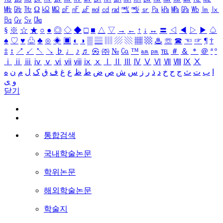
㎒
㎓
㎔
Ω
㏀
㏁
㎊
㎋
㎌
㏖
㏅
㎭
㎮
㎯
㏛
㎩
㎪
㎫
㎬
㏝
㏐
㏓
㏃
㏉
㏜
㏆
§
※
☆
★
○
●
◎
◇
◆
□
■
△
▽
→
←
↑
↓
↔
〓
◁
◀
▷
▶
♤
♠
♡
♥
♧
♣
⊙
◈
▣
◐
◑
▒
▤
▥
▨
▧
▦
▩
♨
☏
☎
☜
☞
¶
†
‡
↕
↗
↙
↖
↘
♭
♩
♪
♬
㉿
㈜
№
㏇
™
㏂
㏘
℡
＃
＆
＊
＠
ª
º
ⅰ
ⅱ
ⅲ
ⅳ
ⅴ
ⅵ
ⅶ
ⅷ
ⅸ
ⅹ
Ⅰ
Ⅱ
Ⅲ
Ⅳ
Ⅴ
Ⅵ
Ⅶ
Ⅷ
Ⅸ
Ⅹ
ا
ب
ت
ث
ج
ح
خ
د
ذ
ر
ز
س
ش
ص
ض
ط
ظ
ع
غ
ف
ق
ک
ل
م
ن
ه
و
ی
닫기
통합검색
국내학술논문
학위논문
해외학술논문
학술지