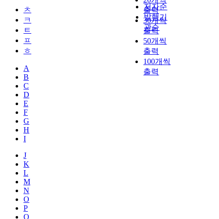
저자순
ㅊ
출력
발행기
ㅋ
30개씩
관순
ㅌ
출력
ㅍ
50개씩
ㅎ
출력
100개씩
A
출력
B
C
D
E
F
G
H
I
J
K
L
M
N
O
P
Q