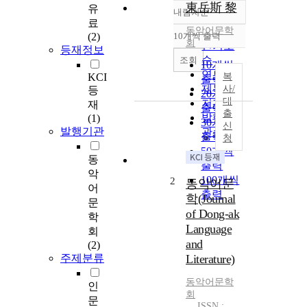
東岳斯 黎
유
내림차순
정확도
료
동악어문학
순
(2)
10개씩 출력
내림차순
회
인기도
등재정보
순
조회
10개씩
연도순
KCI
복
출력
제목순
사/
등
20개씩
대
저자순
재
출력
출
발행기
(1)
30개씩
신
발행기관
관순
출력
청
50개씩
동
출력
악
100개씩
2
동악어문
어
출력
학(Journal
문
of Dong-ak
학
Language
회
and
(2)
주제분류
Literature)
동악어문학
인
회
문
ISSN :