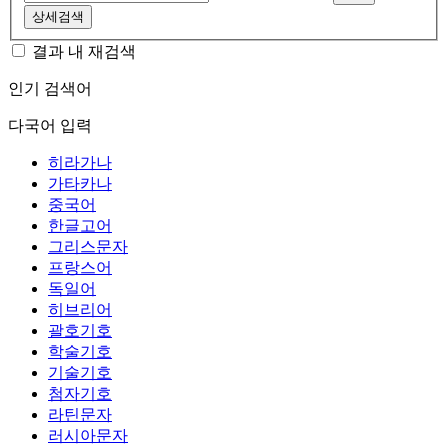
상세검색
결과 내 재검색
인기 검색어
다국어 입력
히라가나
가타카나
중국어
한글고어
그리스문자
프랑스어
독일어
히브리어
괄호기호
학술기호
기술기호
첨자기호
라틴문자
러시아문자