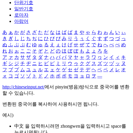
단위기호
일반기호
로마자
아랍어
あ
ぁ
か
が
さ
ざ
た
だ
な
は
ば
ぱ
ま
や
ゃ
ら
わ
ゎ
ん
い
ぃ
き
ぎ
し
じ
ち
ぢ
に
ひ
び
ぴ
み
り
う
ぅ
く
ぐ
す
ず
つ
づ
っ
ぬ
ふ
ぶ
ぷ
む
ゆ
ゅ
る
え
ぇ
け
げ
せ
ぜ
て
で
ね
へ
べ
ぺ
め
れ
お
ぉ
こ
ご
そ
ぞ
と
ど
の
ほ
ぼ
ぽ
も
よ
ょ
ろ
を
ア
ァ
カ
サ
ザ
タ
ダ
ナ
ハ
バ
パ
マ
ヤ
ャ
ラ
ワ
ヮ
ン
イ
ィ
キ
ギ
シ
ジ
チ
ヂ
ニ
ヒ
ビ
ピ
ミ
リ
ウ
ゥ
ク
グ
ス
ズ
ツ
ヅ
ッ
ヌ
フ
ブ
プ
ム
ユ
ュ
ル
エ
ェ
ケ
ゲ
セ
ゼ
テ
デ
ヘ
ベ
ペ
メ
レ
オ
ォ
コ
ゴ
ソ
ゾ
ト
ド
ノ
ホ
ボ
ポ
モ
ヨ
ョ
ロ
ヲ
―
http://chineseinput.net/
에서 pinyin(병음)방식으로 중국어를 변환
할 수 있습니다.
변환된 중국어를 복사하여 사용하시면 됩니다.
예시)
中文 을 입력하시려면
zhongwen
을 입력하시고 space를
누르시면됩니다.