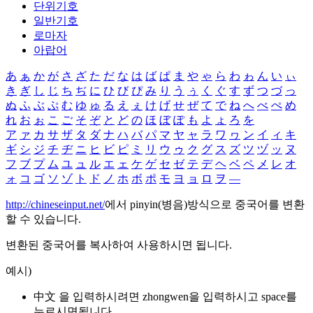
단위기호
일반기호
로마자
아랍어
あ
ぁ
か
が
さ
ざ
た
だ
な
は
ば
ぱ
ま
や
ゃ
ら
わ
ゎ
ん
い
ぃ
き
ぎ
し
じ
ち
ぢ
に
ひ
び
ぴ
み
り
う
ぅ
く
ぐ
す
ず
つ
づ
っ
ぬ
ふ
ぶ
ぷ
む
ゆ
ゅ
る
え
ぇ
け
げ
せ
ぜ
て
で
ね
へ
べ
ぺ
め
れ
お
ぉ
こ
ご
そ
ぞ
と
ど
の
ほ
ぼ
ぽ
も
よ
ょ
ろ
を
ア
ァ
カ
サ
ザ
タ
ダ
ナ
ハ
バ
パ
マ
ヤ
ャ
ラ
ワ
ヮ
ン
イ
ィ
キ
ギ
シ
ジ
チ
ヂ
ニ
ヒ
ビ
ピ
ミ
リ
ウ
ゥ
ク
グ
ス
ズ
ツ
ヅ
ッ
ヌ
フ
ブ
プ
ム
ユ
ュ
ル
エ
ェ
ケ
ゲ
セ
ゼ
テ
デ
ヘ
ベ
ペ
メ
レ
オ
ォ
コ
ゴ
ソ
ゾ
ト
ド
ノ
ホ
ボ
ポ
モ
ヨ
ョ
ロ
ヲ
―
http://chineseinput.net/
에서 pinyin(병음)방식으로 중국어를 변환
할 수 있습니다.
변환된 중국어를 복사하여 사용하시면 됩니다.
예시)
中文 을 입력하시려면
zhongwen
을 입력하시고 space를
누르시면됩니다.