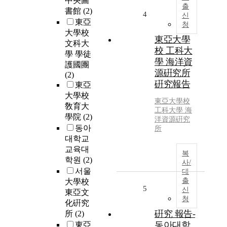
中央圖
출
書館
(2)
4
신
東亞
청
大學校
東亞大學
文科大
校 工科大
學 學徒
學 海洋資
護國團
源硏究所
(2)
硏究報告
東亞
大學校
東亞大學校
敎育大
工科大學 海
學院
(2)
洋資源硏究
동아
所
대학교
교육대
복
학원
(2)
사/
서울
대
출
大學校
5
신
東亞文
청
化硏究
硏究 報告-
所
(2)
동아대학
東亞