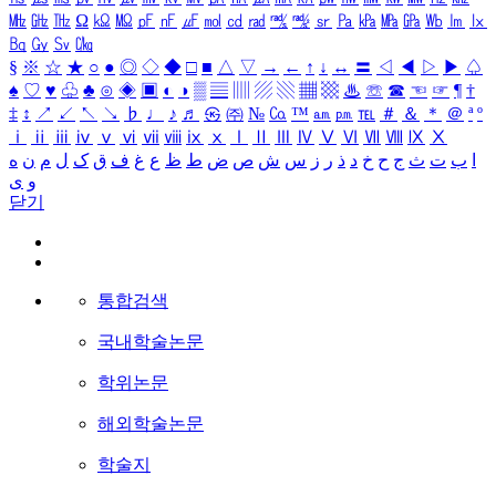
㎒
㎓
㎔
Ω
㏀
㏁
㎊
㎋
㎌
㏖
㏅
㎭
㎮
㎯
㏛
㎩
㎪
㎫
㎬
㏝
㏐
㏓
㏃
㏉
㏜
㏆
§
※
☆
★
○
●
◎
◇
◆
□
■
△
▽
→
←
↑
↓
↔
〓
◁
◀
▷
▶
♤
♠
♡
♥
♧
♣
⊙
◈
▣
◐
◑
▒
▤
▥
▨
▧
▦
▩
♨
☏
☎
☜
☞
¶
†
‡
↕
↗
↙
↖
↘
♭
♩
♪
♬
㉿
㈜
№
㏇
™
㏂
㏘
℡
＃
＆
＊
＠
ª
º
ⅰ
ⅱ
ⅲ
ⅳ
ⅴ
ⅵ
ⅶ
ⅷ
ⅸ
ⅹ
Ⅰ
Ⅱ
Ⅲ
Ⅳ
Ⅴ
Ⅵ
Ⅶ
Ⅷ
Ⅸ
Ⅹ
ا
ب
ت
ث
ج
ح
خ
د
ذ
ر
ز
س
ش
ص
ض
ط
ظ
ع
غ
ف
ق
ک
ل
م
ن
ه
و
ی
닫기
통합검색
국내학술논문
학위논문
해외학술논문
학술지