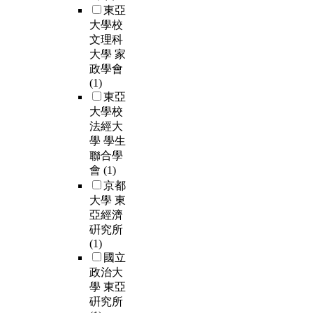
東亞
大學校
文理科
大學 家
政學會
(1)
東亞
大學校
法經大
學 學生
聯合學
會
(1)
京都
大學 東
亞經濟
硏究所
(1)
國立
政治大
學 東亞
硏究所