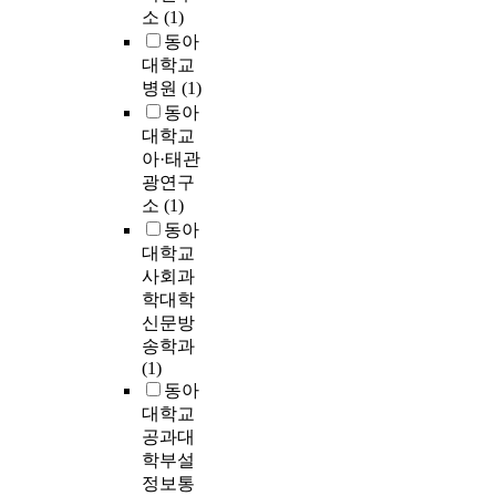
소
(1)
동아
대학교
병원
(1)
동아
대학교
아·태관
광연구
소
(1)
동아
대학교
사회과
학대학
신문방
송학과
(1)
동아
대학교
공과대
학부설
정보통