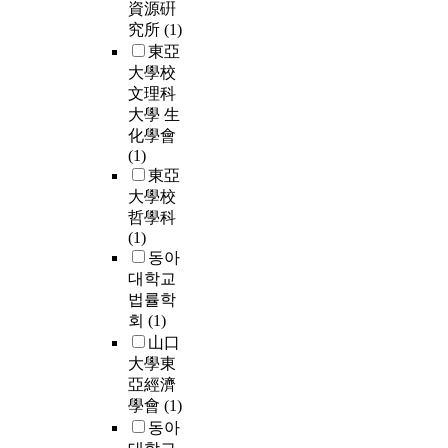
資源硏
究所
(1)
東亞
大學校
文理科
大學 生
化學會
(1)
東亞
大學校
哲學科
(1)
동아
대학교
법률학
회
(1)
山口
大學東
亞經濟
學會
(1)
동아