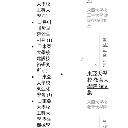
所
大學校
工科大
東亞大學校
工科大學 建
學
(1)
設技術硏究
동아
所
대학교
중앙도
복
서관
(1)
사/
東亞
대
大學校
출
建設技
7
신
術硏究
청
所
(1)
東亞大學
東亞
校 敎育大
大學校
學院 論文
東亞化
集
學會
(1)
東亞
東亞大學校
大學校
敎育大學院
工科大
學 學生
복
機械學
사/