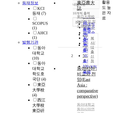
활용
東亞農大
등재정보
내림차순
정확도
도 높
誌
KCI
순
은 자
등재
(7)
10개씩 출력
내림차순
인기도
東亞大學校
료
농과대학 학
순
조회
SCOPUS
10개씩
도호국단
연도순
(1)
출력
제목순
AHCI
20개씩
(1)
저자순
복
출력
발행기관
사/
발행기
30개씩
대
동아
관순
출력
출
대학교
50개씩
2
신
(10)
출력
청
동아
100개씩
동아시아 :
대학교
출력
비교와 전
학도호
국단
(4)
망(East
東亞
Asia :
大學校
comparative
(4)
perspective)
西江
동아대학교
大學校
동아시아연
東亞硏