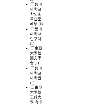
동아
대학교
학도호
국단문
예부
(1)
동아
대학교
연구처
(1)
東亞
大學校
國文學
會
(1)
동아
대학교
대학원
(1)
東亞
大學校
工科大
學 海洋