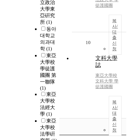
立政治
徒護國團
大學東
亞硏究
복
所
(1)
사/
동아
대
대학교
출
의과대
10
신
학
(1)
청
東亞
文科大學
大學校
誌
學徒護
國團 第
東亞大學校
文科大學 學
一聯隊
徒護國團
(1)
東亞
大學校
복
法經大
사/
대
學
(1)
출
東亞
신
大學校
청
法學硏