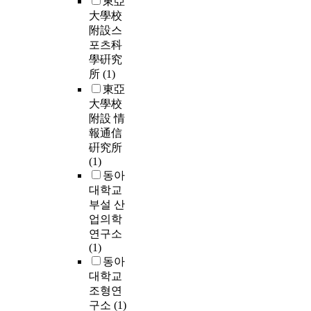
東亞
大學校
附設스
포츠科
學硏究
所
(1)
東亞
大學校
附設 情
報通信
硏究所
(1)
동아
대학교
부설 산
업의학
연구소
(1)
동아
대학교
조형연
구소
(1)