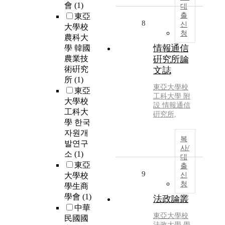
會
(1)
대
출
東亞
8
신
大學校
청
農科大
情報通信
學 韓國
農業技
硏究所論
術硏究
文誌
所
(1)
東亞大學校
東亞
工科大學 附
大學校
設 情報通信
工科大
硏究所,
學 한국
자원개
복
발연구
사/
소
(1)
대
東亞
출
9
大學校
신
청
學生商
學會
(1)
法政論叢
中華
東亞大學校
民國國
法政大學 學