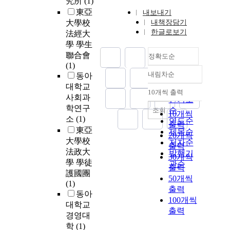
究所
(1)
東亞
내보내기
大學校
내책장담기
한글로보기
法經大
學 學生
聯合會
정확도순
(1)
내림차순
동아
정확도
대학교
순
10개씩 출력
내림차순
사회과
인기도
학연구
순
조회
10개씩
소
(1)
연도순
출력
東亞
제목순
20개씩
大學校
저자순
출력
法政大
발행기
30개씩
學 學徒
관순
출력
護國團
50개씩
(1)
출력
동아
100개씩
대학교
출력
경영대
학
(1)