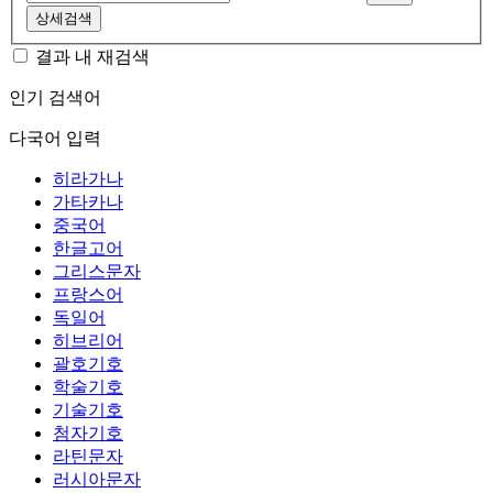
상세검색
결과 내 재검색
인기 검색어
다국어 입력
히라가나
가타카나
중국어
한글고어
그리스문자
프랑스어
독일어
히브리어
괄호기호
학술기호
기술기호
첨자기호
라틴문자
러시아문자