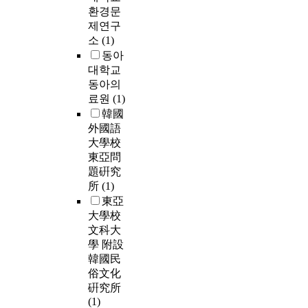
환경문
제연구
소
(1)
동아
대학교
동아의
료원
(1)
韓國
外國語
大學校
東亞問
題硏究
所
(1)
東亞
大學校
文科大
學 附設
韓國民
俗文化
硏究所
(1)