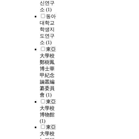
신연구
소
(1)
동아
대학교
학생지
도연구
소
(1)
東亞
大學校
鄭樹鳳
博士華
甲紀念
論叢編
纂委員
會
(1)
東亞
大學校
博物館
(1)
東亞
大學校