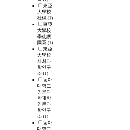
東亞
大學校
社榥
(1)
東亞
大學校
學徒護
國團
(1)
東亞
大學校
사회과
학연구
소
(1)
동아
대학교
인문과
학대학
인문과
학연구
소
(1)
동아
대학교