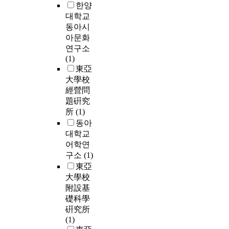
한양
대학교
동아시
아문화
연구소
(1)
東亞
大學校
經營問
題硏究
所
(1)
동아
대학교
어학연
구소
(1)
東亞
大學校
附設基
礎科學
硏究所
(1)