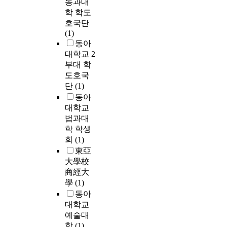
농과대
학 학도
호국단
(1)
동아
대학교 2
부대 학
도호국
단
(1)
동아
대학교
법과대
학 학생
회
(1)
東亞
大學校
商經大
學
(1)
동아
대학교
예술대
학
(1)