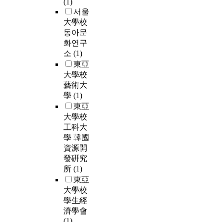
(1)
서울
大學校
동아문
화연구
소
(1)
東亞
大學校
藝術大
學
(1)
東亞
大學校
工科大
學 韓國
資源開
發硏究
所
(1)
東亞
大學校
學生經
濟學會
(1)