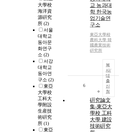
大學校
교 농과대
海洋資
학 한국농
源硏究
업기술연
所
(2)
구소
서울
東亞大學校
대학교
農科大學 韓
동아문
國農業技術
화연구
硏究所
소
(2)
서강
복
대학교
사/
동아연
대
구소
(2)
출
6
東亞
신
청
大學校
工科大
硏究論文
學附設
集-東亞大
生産技
學校 工科
術硏究
大學 建設
所
(1)
技術硏究
東亞