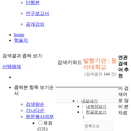
단행본
연구보고서
공개강의
home
학술지
검색결과 좁혀 보기
연관
발행기관 : 동
검색키워드
검색
아대학교
선택해제
어 추
(검색결과
144
건)
천
좁혀본 항목 보기순
이 검
서
색어
로 많
내보내기
검색량순
이 본
내책장담기
가나다순
한글로보기
자료
원문복사여부
1
유료
정확도순
(131)