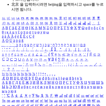
北京 을 입력하시려면
beijing
을 입력하시고 space를 누르
시면 됩니다.
ㅥ
ㅦ
ㅧ
ㅨ
ㅩ
ㅪ
ㅫ
ㅬ
ㅭ
ㅮ
ㅯ
ㅰ
ㅱ
ㅲ
ㅳ
ㅴ
ㅵ
ㅶ
ㅷ
ㅸ
ㅹ
ㅺ
ㅻ
ㅼ
ㅽ
ㅾ
ㅿ
ㆀ
ㆁ
ㆂ
ㆃ
ㆄ
ㆅ
ㆆ
ㆇ
ㆈ
ㆉ
ㆊ
ㆋ
ㆌ
ㆍ
ㆎ
Α
Β
Γ
Δ
Ε
Ζ
Η
Θ
Ι
Κ
Λ
Μ
Ν
Ξ
Ο
Π
Ρ
Σ
Τ
Υ
Φ
Χ
Ψ
Ω
α
β
γ
δ
ε
ζ
η
θ
ι
κ
λ
μ
ν
ξ
ο
π
ρ
σ
τ
υ
φ
χ
ψ
ω
á
à
Á
À
é
è
É
È
ç
Ç
ê
Ä
Ö
Ü
ä
ö
ü
ß
ְ
ֳ
ֲ
ֱ
ָ
ַ
ֵ
ֶ
ִ
ֹ
ּ
ֻ
ׂ
ׁ
ּ
ב
ה
נ
מ
צ
ת
ץ
ש
ד
ג
כ
ע
י
ח
ל
ך
ף
ק
ר
א
ט
ו
ן
ם
פ
‘
’
“
”
〔
〕
〈
〉
「
」
『
』
【
】
＂
（
）
［
］
｛
｝
±
×
÷
≠
≤
≥
∞
∴
♂
♀
∠
⊥
⌒
∂
∇
≡
≒
≪
≫
√
∽
∝
∵
∫
∬
∈
∋
⊆
⊇
⊂
⊃
∪
∩
∧
∨
￢
⇒
⇔
∀
∃
∮
∑
∏
＋
－
＜
＝
＞
、
。
·
‥
…
¨
〃
―
∥
＼
∼
´
～
ˇ
˘
˝
˚
˙
¸
˛
¡
¿
ː
！
＇
，
．
／
：
；
？
＾
＿
｀
｜
½
⅓
⅔
¼
¾
⅛
⅜
⅝
⅞
¹
²
³
⁴
ⁿ
₁
₂
₃
₄
Æ
Ð
Ħ
Ĳ
Ł
Ø
Œ
Þ
Ŧ
Ŋ
æ
đ
ð
ħ
ı
ĳ
ĸ
ŀ
ł
ø
œ
ß
þ
ŧ
ŋ
ŉ
А
Б
В
Г
Д
Е
Ё
Ж
З
И
Й
К
Л
М
Н
О
П
Р
С
Т
У
Ф
Х
Ц
Ч
Ш
Щ
Ъ
Ы
Ь
Э
Ю
Я
а
б
в
г
д
е
ё
ж
з
и
й
к
л
м
н
о
п
р
с
т
у
ф
х
ц
ч
ш
щ
ъ
ы
ь
э
ю
я
′
″
℃
Å
￠
￡
￥
¤
℉
‰
＄
％
Ｆ
￦
㎕
㎖
㎗
ℓ
㎘
㏄
㎣
㎤
㎥
㎦
㎙
㎚
㎛
㎜
㎝
㎞
㎟
㎠
㎡
㎢
㏊
㎍
㎎
㎏
㏏
㎈
㎉
㏈
㎧
㎨
㎰
㎱
㎲
㎳
㎴
㎵
㎶
㎷
㎸
㎹
㎀
㎁
㎂
㎃
㎄
㎺
㎻
㎽
㎾
㎿
㎐
㎑