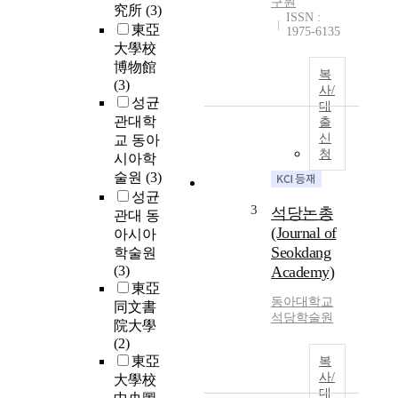
구원
究所
(3)
ISSN :
東亞
1975-6135
大學校
博物館
복
(3)
사/
성균
대
관대학
출
신
교 동아
청
시아학
술원
(3)
성균
3
석당논총
관대 동
(Journal of
아시아
Seokdang
학술원
(3)
Academy)
東亞
동아대학교
同文書
석당학술원
院大學
(2)
東亞
복
사/
大學校
대