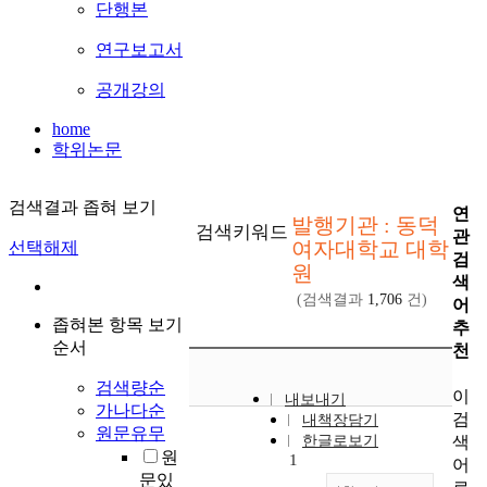
단행본
연구보고서
공개강의
home
학위논문
검색결과 좁혀 보기
연
발행기관 : 동덕
검색키워드
관
여자대학교 대학
선택해제
검
원
색
(검색결과
1,706
건)
어
좁혀본 항목 보기
추
순서
천
검색량순
이
내보내기
가나다순
검
내책장담기
원문유무
색
한글로보기
원
1
어
문있