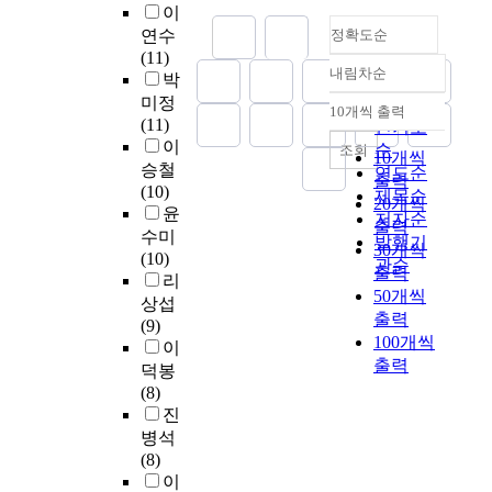
홍
을
형
고
이
사
는
이
에
보
설
식
찰
연수
정확도순
구
주
멈
미
타
명
,
한
(11)
조
제
추
용
겟
하
선
것
내림차순
박
정확도
와
로
었
계
이
고
율
이
미정
캐
세
순
을
열
아
10개씩 출력
자
,
다
내림차순
(11)
릭
상
인기도
때
학
닐
한
화
.
이
터
에
순
조회
뒤
과
수
10개씩
다
성
연
구
맞
승철
연도순
늦
및
없
.
구
출력
구
성
춰
(10)
게
제목순
전
다
조
20개씩
자
,
서
윤
깨
저자순
공
.
졸
를
는
출력
음
살
수미
달
이
발행기
따
업
분
조
30개씩
악
아
(10)
았
개
관순
라
공
석
선
출력
적
가
리
던
설
서
연
하
후
50개씩
표
는
상섭
일
되
대
의
여
기
출력
현
솔
(9)
상
고
학
전
음
회
100개씩
이
직
이
의
있
교
체
악
화
출력
특
하
덕봉
소
다
웹
주
적
의
수
지
(8)
중
.
사
제
특
전
한
못
진
함
이
이
는
징
통
공
한
을
병석
렇
트
“
들
괴
연
나
담
(8)
게
는
가
을
석
환
와
고
이
발
이
면
설
도