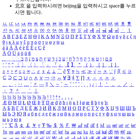
北京 을 입력하시려면
beijing
을 입력하시고 space를 누르
시면 됩니다.
ㅥ
ㅦ
ㅧ
ㅨ
ㅩ
ㅪ
ㅫ
ㅬ
ㅭ
ㅮ
ㅯ
ㅰ
ㅱ
ㅲ
ㅳ
ㅴ
ㅵ
ㅶ
ㅷ
ㅸ
ㅹ
ㅺ
ㅻ
ㅼ
ㅽ
ㅾ
ㅿ
ㆀ
ㆁ
ㆂ
ㆃ
ㆄ
ㆅ
ㆆ
ㆇ
ㆈ
ㆉ
ㆊ
ㆋ
ㆌ
ㆍ
ㆎ
Α
Β
Γ
Δ
Ε
Ζ
Η
Θ
Ι
Κ
Λ
Μ
Ν
Ξ
Ο
Π
Ρ
Σ
Τ
Υ
Φ
Χ
Ψ
Ω
α
β
γ
δ
ε
ζ
η
θ
ι
κ
λ
μ
ν
ξ
ο
π
ρ
σ
τ
υ
φ
χ
ψ
ω
á
à
Á
À
é
è
É
È
ç
Ç
ê
Ä
Ö
Ü
ä
ö
ü
ß
ְ
ֳ
ֲ
ֱ
ָ
ַ
ֵ
ֶ
ִ
ֹ
ּ
ֻ
ׂ
ׁ
ּ
ב
ה
נ
מ
צ
ת
ץ
ש
ד
ג
כ
ע
י
ח
ל
ך
ף
ק
ר
א
ט
ו
ן
ם
פ
‘
’
“
”
〔
〕
〈
〉
「
」
『
』
【
】
＂
（
）
［
］
｛
｝
±
×
÷
≠
≤
≥
∞
∴
♂
♀
∠
⊥
⌒
∂
∇
≡
≒
≪
≫
√
∽
∝
∵
∫
∬
∈
∋
⊆
⊇
⊂
⊃
∪
∩
∧
∨
￢
⇒
⇔
∀
∃
∮
∑
∏
＋
－
＜
＝
＞
、
。
·
‥
…
¨
〃
―
∥
＼
∼
´
～
ˇ
˘
˝
˚
˙
¸
˛
¡
¿
ː
！
＇
，
．
／
：
；
？
＾
＿
｀
｜
½
⅓
⅔
¼
¾
⅛
⅜
⅝
⅞
¹
²
³
⁴
ⁿ
₁
₂
₃
₄
Æ
Ð
Ħ
Ĳ
Ł
Ø
Œ
Þ
Ŧ
Ŋ
æ
đ
ð
ħ
ı
ĳ
ĸ
ŀ
ł
ø
œ
ß
þ
ŧ
ŋ
ŉ
А
Б
В
Г
Д
Е
Ё
Ж
З
И
Й
К
Л
М
Н
О
П
Р
С
Т
У
Ф
Х
Ц
Ч
Ш
Щ
Ъ
Ы
Ь
Э
Ю
Я
а
б
в
г
д
е
ё
ж
з
и
й
к
л
м
н
о
п
р
с
т
у
ф
х
ц
ч
ш
щ
ъ
ы
ь
э
ю
я
′
″
℃
Å
￠
￡
￥
¤
℉
‰
＄
％
Ｆ
￦
㎕
㎖
㎗
ℓ
㎘
㏄
㎣
㎤
㎥
㎦
㎙
㎚
㎛
㎜
㎝
㎞
㎟
㎠
㎡
㎢
㏊
㎍
㎎
㎏
㏏
㎈
㎉
㏈
㎧
㎨
㎰
㎱
㎲
㎳
㎴
㎵
㎶
㎷
㎸
㎹
㎀
㎁
㎂
㎃
㎄
㎺
㎻
㎽
㎾
㎿
㎐
㎑