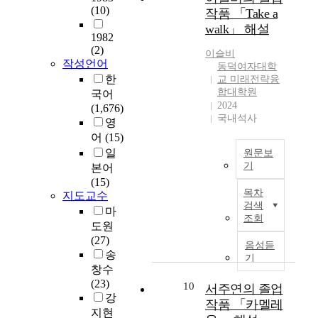
위
고
이
'
제
(10)
하
작품 「Take a
대
석
청
자
제
L
<
게
학
walk」 해설
한
구
한
이
o
1982
G
되
교
것
전
다
션
n
(2)
i
었
이슬비
웹
이
(
.
작성언어
과
g
v
동덕여자대학
다
사
다
2
정
D
한
교 미래전략융
e
.
이
.
0
에
'
합대학원
국어
M
그
트
각
2
2024
서
분
(1,676)
e
후
이
곡
5
국내석사
뮤
석
영
T
우
용
의
.
지
어
(15)
h
리
률
창
3
컬
e
일
나
원문보
이
작
.
텍
S
기
라
본어
해
배
1
스
i
의
(15)
마
경
본
9
트
목차
m
지도교수
미
다
과
연
.
가
검색
p
용
마
증
형
구
∼
조회
어
l
계
가
도원
식
의
3
떻
e
는
하
(27)
,
목
.
음성듣
게
L
급
고
송
선
적
2
기
변
i
속
있
창수
율
은
5
형
f
한
으
(23)
및
직
.
10
서주연의 졸업
되
e
속
며
강
화
접
동
작품 「카멜레
는
>
도
,
성
작
지현
덕