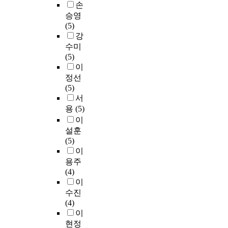
치
손
다
이
실
터
하
많
를
.
펙
승영
이
페
고
을
제
터
(5)
며
이
가
것
시
연
의
강
또
스
면
이
하
구
효
수미
한
디
이
다
고
대
과
(5)
현
자
라
.
자
상
를
이
시
인
는
본
힘
은
사
정선
대
또
익
인
이
뮤
용
(5)
가
한
명
또
목
지
하
서
요
매
성
한
표
컬
여
용
(5)
구
우
에
좌
이
<
이
이
하
중
의
절
다
페
미
는
설훈
요
존
하
.
임
지
우
(5)
하
한
고
조
>
를
수
이
다
채
고
선
과
청
한
용주
고
삶
민
시
<
각
인
(4)
할
을
하
대
페
화
력
이
수
살
는
의
임
하
배
있
수진
아
시
괴
G
였
출
다
(4)
간
기
석
P
으
의
.
이
다
가
도
A
며
노
이
현정
.
늘
(