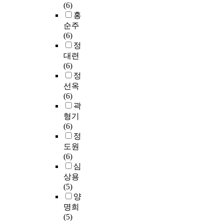
해
학
야
은
l
목
(6)
로
망
주
의
하
삶
k
하
홍
재
을
제
미
며
을
」
였
순주
구
다
를
용
,
살
는
고
(6)
성
양
다
전
그
아
누
,
정
되
한
채
문
러
가
구
회
대련
었
음
롭
인
한
며
든
화
(6)
는
악
게
력
정
저
자
적
정
지
스
표
양
보
마
신
소
선옥
를
타
현
성
들
다
의
재
(6)
탐
일
하
을
을
의
꿈
인
곽
구
로
려
위
효
감
을
돌
형기
하
표
한
한
과
정
향
의
(6)
는
현
다
대
적
을
해
조
정
것
하
.
학
으
솔
나
형
도원
을
고
원
로
직
아
적
(6)
연
자
개
전
하
가
표
심
구
했
설
달
게
다
현
상용
문
다
이
할
표
좌
과
(5)
제
.
시
수
현
절
미
양
로
다
급
있
하
할
적
명희
삼
양
한
는
지
때
가
(5)
았
한
현
인
못
가