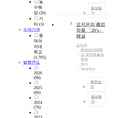
화
둘
농
점
러
수해
음성듣
에
싼
양
(20)
기
최
교
기
초
육
3
타
(3)
오지은의 졸업
의
환
수여기관
작품 「20’s」
미
경
동
해설
용
의
덕여
실
변
오지은
자대
을
화
동덕여자대학
학교
열
로
교 공연예술대
(1,705)
면
인
학원
발행연도
서
2023
하
국내석사
시
여
2026
작
대
(90)
되
학
원문보
었
들
기
2025
으
도
(66)
본
며
기
음성듣
논
근
업
기
2024
문
대
이
(76)
은
미
나
「
용
2023
각