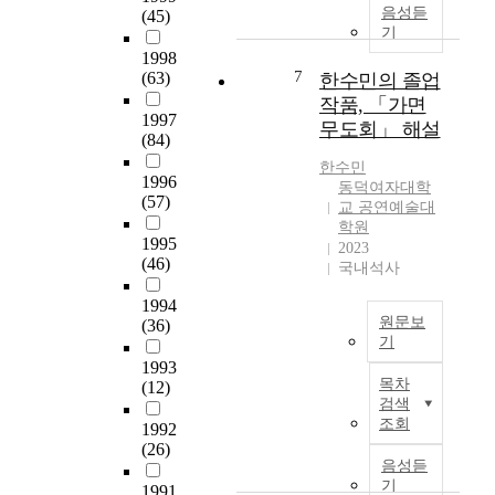
감
뮤
곡
되
음성듣
우
(45)
본
정
지
에
기
면
리
연
변
컬
대
서
1998
나
구
화
<
7
한
(63)
한수민의 졸업
현
라
는
를
페
작
재
작품, 「가면
대
괴
담
임
1997
품
와
부
무도회」 해설
석
은
>
(84)
배
같
분
도
작
과
경
은
한수민
의
의
품
1996
이
과
동덕여자대학
미
대
현
(57)
으
를
교 공연예술대
모
용
학
대
로
여
학원
든
사
들
적
1995
곡
2023
자
곡
면
은
표
(46)
국내석사
의
대
의
허
웹
현
형
학
형
제
사
1994
에
식
교
식
도
원문보
이
(36)
관
과
공
,
기
가
트
한
악
연
선
도
1993
를
본
연
기
환
목차
율
(12)
입
구
논
구
편
경
검색
,
되
축
문
주
성
조회
에
1992
화
었
하
은
제
및
맞
(26)
성
으
여
석
로
음성듣
화
추
구
며
적
사
동
기
성
1991
어