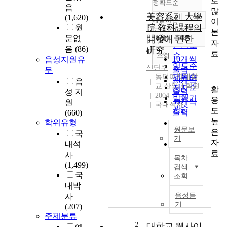
로
정확도순
음
많
美容系列 大學
(1,620)
내림차순
이
정확도
院 敎科課程의
원
본
순
문없
開發에 관한
10개씩 출력
내림차순
자
인기도
음
(86)
硏究
료
순
조회
10개씩
음성지원유
연도순
신단주
출력
무
제목순
동덕여자대학
20개씩
음
교 산업대학원
저자순
활
출력
성 지
2004
발행기
용
30개씩
원
국내석사
관순
도
출력
(660)
높
학위유형
50개씩
원문보
은
국
출력
기
자
내석
100개씩
우
료
사
출력
목차
리
(1,499)
검색
나
국
조회
라
내박
의
음성듣
사
근
기
(207)
대
주제분류
미
2
대학교 웹사이