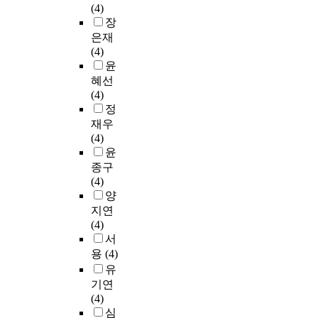
>
,
력
에
(4)
이
찾
怪
의
그
이
본
장
에
아
石
대
동
필
연
가
온
은재
圖
본
안
요
구
면
다
(4)
)
텍
학
하
는
속
.
윤
는
스
습
다
각
에
「
혜선
돌
트
해
고
각
숨
T
(4)
을
이
온
보
의
겨
a
정
넘
다
화
겠
설
진
k
어
재우
.
성
다
문
내
e
서
(4)
<
학
.
조
면
a
,
윤
페
과
따
사
의
w
자
종구
임
작
라
를
순
a
연
(4)
>
곡
서
통
수
l
의
양
의
기
이
하
한
k
일
지연
경
법
연
여
모
」
부
(4)
우
을
구
입
습
는
로
서
1
사
는
시
과
산
서
용
(4)
9
용
현
생
감
책
의
유
8
하
재
및
정
또
자
기연
8
여
개
학
을
는
연
(4)
년
[
설
부
가
걸
의
심
미
카
되