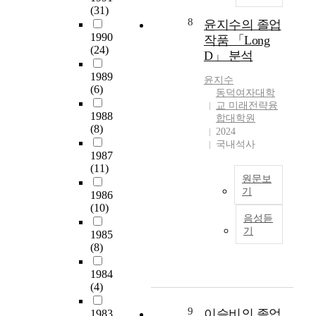
조
이
극
과
덕
(31)
구
재
에
면
활
정
여
8
윤지수의 졸업
조
구
대
허
용
이
자
1990
작품 「Long
를
성
한
시
하
수
대
(24)
통
D」 분석
한
음
험
고
를
학
해
<
악
을
있
위
1989
교
윤지수
작
페
적
기
다
(6)
한
미
동덕여자대학
곡
임
특
준
.
졸
래
교 미래전략융
가
G
징
으
1988
이
업
합대학원
전
의
P
들
(8)
로
러
2024
공
략
의
A
을
하
국내석사
한
연
융
도
>
1987
설
여
배
에
합
와
를
(11)
명
표
경
서
대
원문보
음
비
하
준
에
발
학
기
악
1986
교
는
화
서
표
원
(10)
적
함
윤
데
된
입
한
민
음성듣
인
으
지
있
교
시
3
기
화
1985
특
로
수
다
과
생
곡
학
(8)
징
써
의
.
과
및
의
과
을
,
졸
작
정
학
작
1984
석
해
로
업
품
을
부
(4)
품
사
설
컬
작
의
정
모
을
학
하
라
품
9
주
이슬비의 졸업
비
1983
의
분