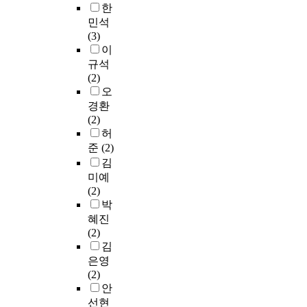
고
사
졸
시
는
한
P
분
이
업
걸
문
민석
A
석
트
공
어
화
(3)
>
검
를
연
나
가
이
의
토
분
에
가
정
규석
경
하
석
서
자
착
(2)
우
는
하
연
는
이
오
2
문
였
주
위
되
경환
0
헌
다
한
로
었
(2)
2
적
.
3
의
고
허
5
방
이
곡
메
원
준
(2)
년
법
에
은
시
림
김
동
으
따
모
지
(
덕
미예
로
라
두
를
園
여
(2)
진
문
본
음
林
자
박
행
제
인
악
)
대
혜진
하
점
의
으
의
학
(2)
였
에
창
로
필
교
김
다
대
작
표
수
뮤
은영
.
한
곡
현
요
지
(2)
이
개
이
하
소
컬
안
연
선
며
고
인
워
선현
구
방
P
자