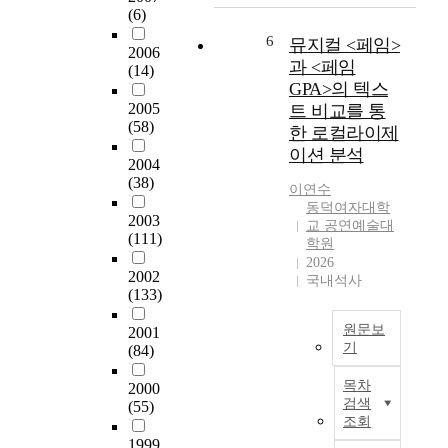
홍
으
나
(6)
적
을
보
로
2
은
치
6
하
뮤지컬 <페임>
-
0
2006
직
루
게
과 <페임
(14)
대
접
었
되
GPA>의 텍스
를
작
고
었
2005
트 비교를 통
보
곡
1
다
지
(58)
한 로컬라이제
내
한
9
.
도
면
이션 분석
3
6
특
2004
교
서
곡
1
히
(38)
수
이연수
경
과
년
초
송
동덕여자대학
험
J
에
2003
고
창
교 공연예술대
하
a
(111)
이
속
학원
수
게
z
용
인
2026
민
되
2002
z
사
국내석사
터
화
는
(133)
S
및
넷
학
꿈
t
미
의
전
원문보
과
2001
a
용
등
공
기
(84)
사
n
사
장
김
랑
본
d
법
으
수
목차
2000
에
연
a
이
로
검색
현
(55)
대
구
r
제
현
조회
한
는
d
정
재
1999