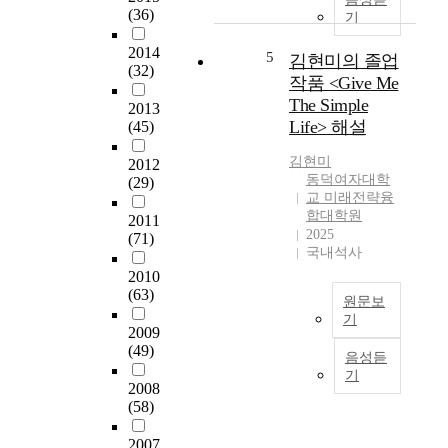
다
각
대
(36)
기
연
.
대
적
에
1
학
2014
해
5
김현미의 졸업
서
9
의
(32)
석
발
작품 <Give Me
4
발
과
표
The Simple
9
2013
전
표
한
Life> 해설
(45)
년
가
현
4
서
능
에
개
김현미
2012
울
성
관
의
동덕여자대학
(29)
시
과
한
교 미래전략융
작
청
우
연
합대학원
품
2011
에
수
구
2025
(71)
을
서
한
국내석사
해
제
장
-
2010
설
1
점
본
(63)
한
원문보
회
등
인
것
기
미
을
2009
의
이
본
용
적
(49)
작
음성듣
다
소
사
극
품
기
.
논
자
2008
적
을
문
(58)
격
으
중
누
의
시
로
심
구
2007
목
험