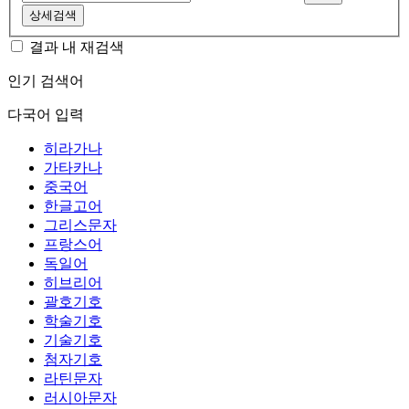
상세검색
결과 내 재검색
인기 검색어
다국어 입력
히라가나
가타카나
중국어
한글고어
그리스문자
프랑스어
독일어
히브리어
괄호기호
학술기호
기술기호
첨자기호
라틴문자
러시아문자