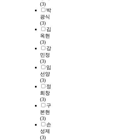
년
대
정
(3)
각
어
을
이
오
로
을
박
적
버
주
미
디
창
인
광식
디
린
지
중
컴
작
터
(3)
자
모
만
국
퍼
할
넷
김
인
습
걸
송
니
수
검
구
옥현
을
어
대
에
있
색
성
(3)
각
나
(
서
었
및
요
강
3
가
宋
각
다
대
소
민정
곡
다
代
색
.
학
를
(3)
에
라
)
하
요
중
임
담
는
부
여
람
심
아
의
선양
터
공
을
으
표
미
(3)
괴
연
통
로
현
를
정
석
한
하
동
하
담
희창
(
대
여
덕
고
아
(3)
怪
본
자
여
자
역
구
石
을
료
자
하
경
)
본현
,
를
대
였
을
을
(3)
<
수
학
다
딛
감
손
페
집
교
.
고
상
성제
임
하
웹
다
하
(3)
G