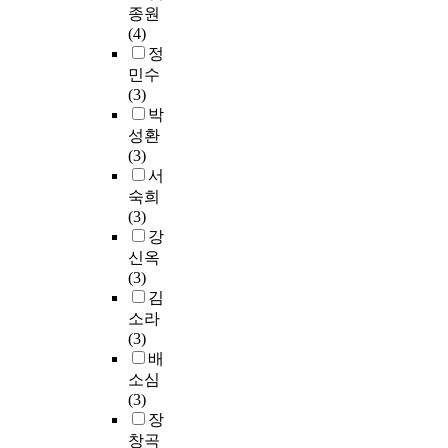
모
면
어
질
종원
국
멜
어
가
에
나
서
(4)
에
레
있
필
숨
가
와
정
서
온
는
요
기
다
조
제
]
민수
4
로
고
라
화
작
이
(3)
년
하
살
는
를
된
라
박
제
는
아
의
상
원
는
성환
대
정
가
미
징
작
주
(3)
학
보
는
를
하
뮤
제
서
과
를
모
담
는
지
를
숙희
외
찾
습
고
조
컬
다
(3)
국
고
,
있
형
<
채
강
의
,
가
다
적
F
롭
신옥
대
인
면
.
완
a
고
(3)
학
터
을
산
성
m
신
김
,
페
벗
책
체
e
선
소라
대
이
지
은
로
>
하
(3)
학
스
못
편
인
을
게
배
원
디
한
안
식
2
나
소심
의
자
채
하
되
0
의
(3)
교
인
중
고
었
1
의
장
과
의
독
위
다
1
도
과
창곡
시
되
안
.