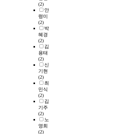
정
크
(2)
자
안
i
하
원
숍
안
료
을
a
였
문
에
령미
를
다
n
다
화
서
(2)
토
음
o
.
의
공
박
대
과
,
악
감
연
혜경
로
같
G
기
상
된
(2)
향
이
u
는
석
대
김
후
제
i
플
으
본
미
용태
시
t
롯
로
을
용
(2)
하
a
,
여
주
계
신
였
r
색
겼
요
열
기현
다
,
소
다
분
대
(2)
.
B
폰
.
석
학
최
첫
a
,
자
원
째
민식
s
피
본
료
이
,
(2)
s
아
문
로
가
텍
김
,
노
에
설
야
스
기주
D
,
서
정
할
트
(2)
r
베
중
하
교
는
노
u
이
국
여
과
기
m
스
영희
의
서
과
본
쿼
,
(2)
태