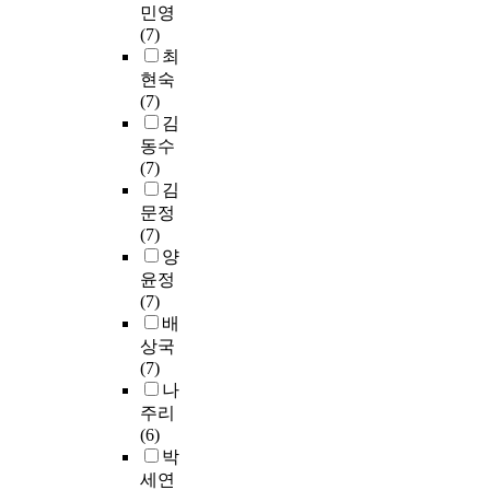
경
목
있
민영
전
러
무
명
에
을
표
다
(7)
을
한
도
하
서
반
와
.
최
이
이
회
는
주
영
목
4
루
현숙
용
(
데
로
하
적
곡
고
(7)
자
M
있
‘
는
을
의
있
김
들
a
다
돌
로
이
특
는
동수
이
s
.
(
컬
루
성
가
(7)
필
q
石
라
고
에
운
김
요
u
본
)
이
자
맞
데
로
문정
e
작
’
제
하
추
2
하
(7)
r
품
의
이
는
어
년
는
양
a
의
표
션
솔
다
제
정
윤정
d
주
현
과
직
양
,
보
(7)
e
제
과
정
한
한
4
를
배
)
「
상
에
감
리
년
충
”
T
상국
징
서
정
듬
제
족
이
a
(7)
성
어
들
과
미
시
다
k
나
에
떠
인
편
용
킬
.
e
주리
대
한
야
곡
계
수
사
a
(6)
하
방
망
을
열
있
람
w
박
여
식
과
통
대
어
들
a
주
세연
으
욕