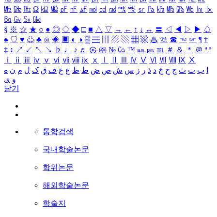
㎒
㎓
㎔
Ω
㏀
㏁
㎊
㎋
㎌
㏖
㏅
㎭
㎮
㎯
㏛
㎩
㎪
㎫
㎬
㏝
㏐
㏓
㏃
㏉
㏜
㏆
§
※
☆
★
○
●
◎
◇
◆
□
■
△
▽
→
←
↑
↓
↔
〓
◁
◀
▷
▶
♤
♠
♡
♥
♧
♣
⊙
◈
▣
◐
◑
▒
▤
▥
▨
▧
▦
▩
♨
☏
☎
☜
☞
¶
†
‡
↕
↗
↙
↖
↘
♭
♩
♪
♬
㉿
㈜
№
㏇
™
㏂
㏘
℡
＃
＆
＊
＠
ª
º
ⅰ
ⅱ
ⅲ
ⅳ
ⅴ
ⅵ
ⅶ
ⅷ
ⅸ
ⅹ
Ⅰ
Ⅱ
Ⅲ
Ⅳ
Ⅴ
Ⅵ
Ⅶ
Ⅷ
Ⅸ
Ⅹ
ا
ب
ت
ث
ج
ح
خ
د
ذ
ر
ز
س
ش
ص
ض
ط
ظ
ع
غ
ف
ق
ک
ل
م
ن
ه
و
ی
닫기
통합검색
국내학술논문
학위논문
해외학술논문
학술지