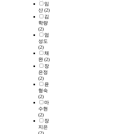
사
정
적
텟
드
임
호
,
의
인
(
럼
산
(2)
석
캐
방
정
Q
편
(
김
릭
향
보
u
성
太
학량
터
을
전
a
으
湖
(2)
,
제
달
r
로
石
엄
음
시
의
t
구
)
성도
악
하
기
e
성
은
(2)
의
면
호
t
하
다
채
세
서
이
)
였
공
완
(2)
요
이
다
구
다
성
장
소
를
.
성
.
의
은정
를
기
화
으
각
기
(2)
중
초
면
로
곡
묘
윤
심
로
상
편
의
한
으
형숙
하
의
성
특
형
로
(2)
여
텍
하
성
태
텍
마
대
스
였
에
와
스
수현
학
트
다
맞
산
트
(2)
원
는
.
추
수
비
장
수
정
작
어
를
교
지은
준
보
품
다
상
분
(2)
의