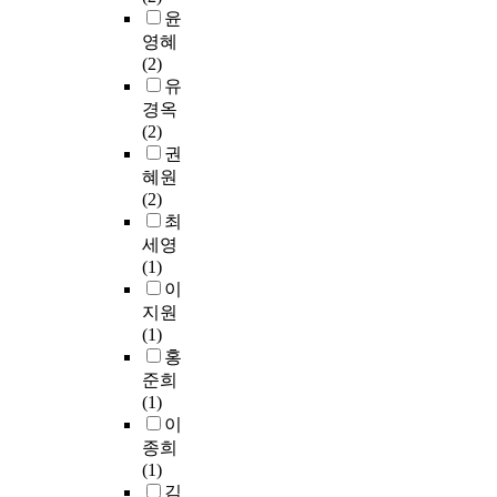
를
전
양
징
석
윤
교
올
체
한
하
을
영혜
과
바
의
리
는
진
(2)
과
르
흐
듬
의
행
유
정
게
름
,
미
하
경옥
모
전
을
악
로
였
(2)
델
달
통
기
인
다
권
을
해
일
편
하
.
혜원
개
야
하
성
여
(2)
발
하
되
,
애
서
최
하
며
,
편
석
사
는
세영
,
각
곡
문
분
데
(1)
읽
곡
을
화
석
그
이
기
의
통
의
은
목
지원
쉬
이
해
중
각
적
(1)
어
미
주
심
작
을
홍
야
지
제
으
품
두
하
준희
를
를
로
을
었
고
(1)
다
표
발
‘
다
,
이
양
현
달
도
.
인
종희
한
하
하
입
따
터
(1)
분
는
게
과
라
페
김
위
데
된