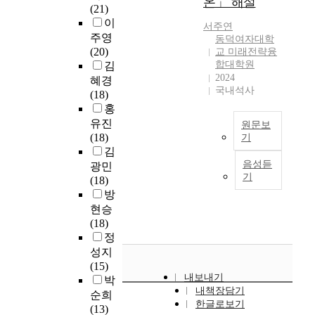
온」 해설
지
를
로
이
구
곡
(21)
아
를
통
발
들
조
한
이
트
서주연
분
해
전
은
를
3
주영
갤
동덕여자대학
석
2
하
대
분
곡
(20)
러
교 미래전략융
하
0
여
학
석
에
합대학원
김
리
는
1
2
에
2024
하
대
)
혜경
데
9
년
국내석사
게
여
하
에
(18)
목
년
제
있
창
여
서
홍
적
말
전
어
작
그
전
유진
원문보
을
C
문
미
자
창
시
(18)
기
두
O
대
래
의
작
된
김
었
졸
V
학
의
작
배
작
음성듣
광민
다
업
I
,
고
곡
경
기
품
(18)
.
작
D
4
객
의
을
을
방
이
품
-
년
이
도
설
학
현승
를
[
1
제
될
와
명
술
(18)
위
카
9
대
수
음
하
적
정
해
멜
로
학
있
악
고
인
성지
뮤
레
모
교
는
적
모
관
(15)
지
온
든
,
주
인
든
점
내보내기
박
컬
]
일
대
요
특
곡
에
내책장담기
순희
의
이
상
학
한
징
의
한글로보기
서
(13)
서
라
들
원