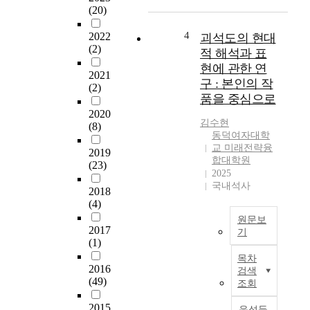
M
(20)
교
종
y
육
사
2
4
2022
괴석도의 현대
은
회
0
(2)
적 해석과 표
1
단
‘
9
현에 관한 연
체
s
2021
2
들
구 : 본인의 작
(2)
」
8
과
품을 중심으로
라
년
마
2020
는
경
찬
김수현
(8)
큰
성
동덕여자대학
가
주
교 미래전략융
미
지
2019
제
합대학원
용
로
(23)
를
2025
학
매
토
국내석사
교
2018
스
대
(4)
가
미
로
그
디
원문보
창
2017
시
기
어
작
(1)
작
채
괴
하
목차
점
널
석
여
2016
검색
이
을
도
(49)
졸
조회
되
통
의
업
었
해
현
2015
공
음성듣