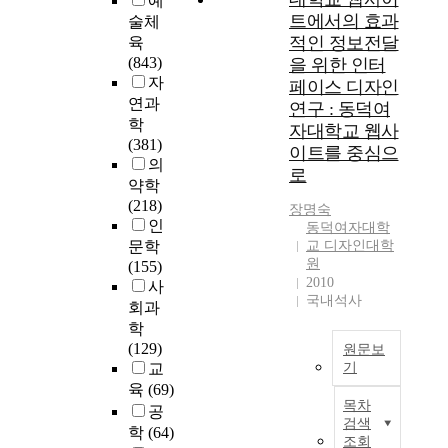
예
용
트에서의 효과
술체
은
적인 정보전달
육
미
(843)
을 위한 인터
용
자
페이스 디자인
사
연과
연구 : 동덕여
1
학
자대학교 웹사
호
(381)
이트를 중심으
인
의
오
로
약학
엽
(218)
장명숙
주
인
동덕여자대학
가
문학
교 디자인대학
1
원
(155)
9
2010
사
3
국내석사
회과
3
학
년
(129)
원문보
종
교
기
로
육
(69)
화
대
목차
공
신
학
검색
백
학
(64)
을
조회