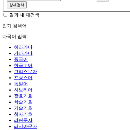
상세검색
결과 내 재검색
인기 검색어
다국어 입력
히라가나
가타카나
중국어
한글고어
그리스문자
프랑스어
독일어
히브리어
괄호기호
학술기호
기술기호
첨자기호
라틴문자
러시아문자