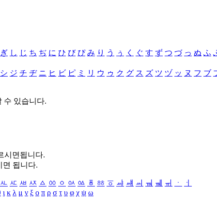
ぎ
し
じ
ち
ぢ
に
ひ
び
ぴ
み
り
う
ぅ
く
ぐ
す
ず
つ
づ
っ
ぬ
ふ
シ
ジ
チ
ヂ
ニ
ヒ
ビ
ピ
ミ
リ
ウ
ゥ
ク
グ
ス
ズ
ツ
ヅ
ッ
ヌ
フ
ブ
할 수 있습니다.
누르시면됩니다.
시면 됩니다.
ㅻ
ㅼ
ㅽ
ㅾ
ㅿ
ㆀ
ㆁ
ㆂ
ㆃ
ㆄ
ㆅ
ㆆ
ㆇ
ㆈ
ㆉ
ㆊ
ㆋ
ㆌ
ㆍ
ㆎ
θ
ι
κ
λ
μ
ν
ξ
ο
π
ρ
σ
τ
υ
φ
χ
ψ
ω