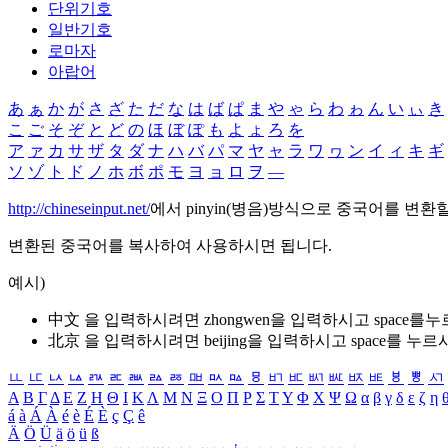
단위기호
일반기호
로마자
아랍어
あ
ぁ
か
が
さ
ざ
た
だ
な
は
ば
ぱ
ま
や
ゃ
ら
わ
ゎ
ん
い
ぃ
き
こ
ご
そ
ぞ
と
ど
の
ほ
ぼ
ぽ
も
よ
ょ
ろ
を
ア
ァ
カ
サ
ザ
タ
ダ
ナ
ハ
バ
パ
マ
ヤ
ャ
ラ
ワ
ヮ
ン
イ
ィ
キ
ギ
ソ
ゾ
ト
ド
ノ
ホ
ボ
ポ
モ
ヨ
ョ
ロ
ヲ
―
http://chineseinput.net/
에서 pinyin(병음)방식으로 중국어를 변환
변환된 중국어를 복사하여 사용하시면 됩니다.
예시)
中文 을 입력하시려면
zhongwen
을 입력하시고 space를
北京 을 입력하시려면
beijing
을 입력하시고 space를 누르
ㅥ
ㅦ
ㅧ
ㅨ
ㅩ
ㅪ
ㅫ
ㅬ
ㅭ
ㅮ
ㅯ
ㅰ
ㅱ
ㅲ
ㅳ
ㅴ
ㅵ
ㅶ
ㅷ
ㅸ
ㅹ
ㅺ
Α
Β
Γ
Δ
Ε
Ζ
Η
Θ
Ι
Κ
Λ
Μ
Ν
Ξ
Ο
Π
Ρ
Σ
Τ
Υ
Φ
Χ
Ψ
Ω
α
β
γ
δ
ε
ζ
η
á
à
Á
À
é
è
É
È
ç
Ç
ê
Ä
Ö
Ü
ä
ö
ü
ß