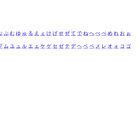
ぶ
ぷ
む
ゆ
ゅ
る
え
ぇ
け
げ
せ
ぜ
て
で
ね
へ
べ
ぺ
め
れ
お
ぉ
プ
ム
ユ
ュ
ル
エ
ェ
ケ
ゲ
セ
ゼ
テ
デ
ヘ
ベ
ペ
メ
レ
オ
ォ
コ
ゴ