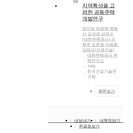
10
지역특성을 고
려한 공동주택
개발연구
임미숙
,
박광재
,
백혜
선
,
김석경
,
심정수
(대한주택공사)
,
이
형주
,
조윤호
,
이용희
,
김태규(선경건설)
대한주택공사 주
택연구소
1996
한국건설기술연
구원
원문보기
내보내기
내책장담기
한글로보기