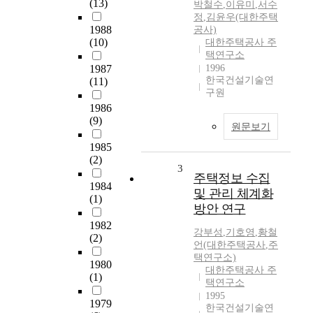
(13)
박철수
,
이유미
,
서수
정
,
김윤우(대한주택
1988
공사)
(10)
대한주택공사 주
택연구소
1987
1996
한국건설기술연
(11)
구원
1986
(9)
원문보기
1985
(2)
3
주택정보 수집
1984
및 관리 체계화
(1)
방안 연구
1982
강부성
,
기호영
,
황철
(2)
언(대한주택공사
,
주
택연구소)
1980
대한주택공사 주
(1)
택연구소
1995
1979
한국건설기술연