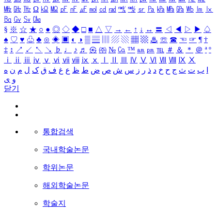
㎒
㎓
㎔
Ω
㏀
㏁
㎊
㎋
㎌
㏖
㏅
㎭
㎮
㎯
㏛
㎩
㎪
㎫
㎬
㏝
㏐
㏓
㏃
㏉
㏜
㏆
§
※
☆
★
○
●
◎
◇
◆
□
■
△
▽
→
←
↑
↓
↔
〓
◁
◀
▷
▶
♤
♠
♡
♥
♧
♣
⊙
◈
▣
◐
◑
▒
▤
▥
▨
▧
▦
▩
♨
☏
☎
☜
☞
¶
†
‡
↕
↗
↙
↖
↘
♭
♩
♪
♬
㉿
㈜
№
㏇
™
㏂
㏘
℡
＃
＆
＊
＠
ª
º
ⅰ
ⅱ
ⅲ
ⅳ
ⅴ
ⅵ
ⅶ
ⅷ
ⅸ
ⅹ
Ⅰ
Ⅱ
Ⅲ
Ⅳ
Ⅴ
Ⅵ
Ⅶ
Ⅷ
Ⅸ
Ⅹ
ا
ب
ت
ث
ج
ح
خ
د
ذ
ر
ز
س
ش
ص
ض
ط
ظ
ع
غ
ف
ق
ک
ل
م
ن
ه
و
ی
닫기
통합검색
국내학술논문
학위논문
해외학술논문
학술지