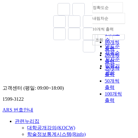
정확도순
내림차순
정확도
순
10개씩 출력
내림차순
인기도
순
조회
10개씩
연도순
출력
제목순
20개씩
저자순
출력
발행기
30개씩
관순
출력
50개씩
출력
고객센터 (평일: 09:00~18:00)
100개씩
1599-3122
출력
ARS 번호안내
관련누리집
대학공개강의(KOCW)
학술정보통계시스템(Rinfo)