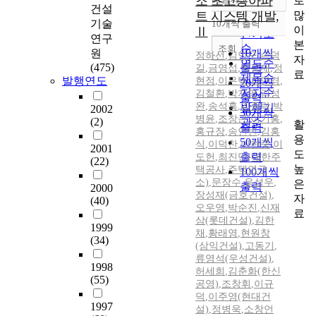
조 초고층아파
로
정확도
건설
많
트 시스템 개발,
순
기술
10개씩 출력
내림차순
이
Ⅱ
인기도
연구
본
순
조회
원
10개씩
정하선
,
김안구
,
손덕
자
연도순
(475)
출력
길
,
금영섭
,
박광재
,
정
료
제목순
발행연도
현정
,
이은택
,
김연경
,
20개씩
저자순
김철환
,
박지영
,
김성
출력
완
,
송석홍
,
김종락
,
박
발행기
2002
30개씩
병윤
,
조창근
,
이기홍
,
(2)
관순
활
출력
홍규장
,
송언빈
,
김홍
용
50개씩
식
,
이덕찬
,
이현중
,
이
2001
도
출력
도헌
,
최진만(대한주
(22)
높
택공사
,
주택연구
100개씩
소)
,
문장수
,
음성우
,
은
출력
2000
장성재(금호건설)
,
자
(40)
오우영
,
박순진
,
신재
료
삼(롯데건설)
,
김한
1999
채
,
황래영
,
현원창
(34)
(삼익건설)
,
고동기
,
류영석(우성건설)
,
1998
허세희
,
김춘화(한신
(55)
공영)
,
조창휘
,
이규
덕
,
이주영(현대건
1997
설)
,
정병욱
,
소창언