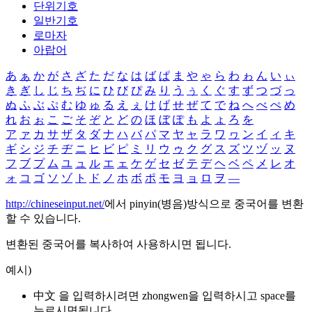
단위기호
일반기호
로마자
아랍어
あ
ぁ
か
が
さ
ざ
た
だ
な
は
ば
ぱ
ま
や
ゃ
ら
わ
ゎ
ん
い
ぃ
き
ぎ
し
じ
ち
ぢ
に
ひ
び
ぴ
み
り
う
ぅ
く
ぐ
す
ず
つ
づ
っ
ぬ
ふ
ぶ
ぷ
む
ゆ
ゅ
る
え
ぇ
け
げ
せ
ぜ
て
で
ね
へ
べ
ぺ
め
れ
お
ぉ
こ
ご
そ
ぞ
と
ど
の
ほ
ぼ
ぽ
も
よ
ょ
ろ
を
ア
ァ
カ
サ
ザ
タ
ダ
ナ
ハ
バ
パ
マ
ヤ
ャ
ラ
ワ
ヮ
ン
イ
ィ
キ
ギ
シ
ジ
チ
ヂ
ニ
ヒ
ビ
ピ
ミ
リ
ウ
ゥ
ク
グ
ス
ズ
ツ
ヅ
ッ
ヌ
フ
ブ
プ
ム
ユ
ュ
ル
エ
ェ
ケ
ゲ
セ
ゼ
テ
デ
ヘ
ベ
ペ
メ
レ
オ
ォ
コ
ゴ
ソ
ゾ
ト
ド
ノ
ホ
ボ
ポ
モ
ヨ
ョ
ロ
ヲ
―
http://chineseinput.net/
에서 pinyin(병음)방식으로 중국어를 변환
할 수 있습니다.
변환된 중국어를 복사하여 사용하시면 됩니다.
예시)
中文 을 입력하시려면
zhongwen
을 입력하시고 space를
누르시면됩니다.