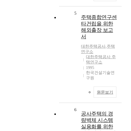
5
주택종합연구센
타건립을 위한
해외출장 보고
서
대한주택공사
,
주택
연구소
대한주택공사 주
택연구소
1995
한국건설기술연
구원
원문보기
6
공사주택의 경
량벽체 시스템
실용화를 위한