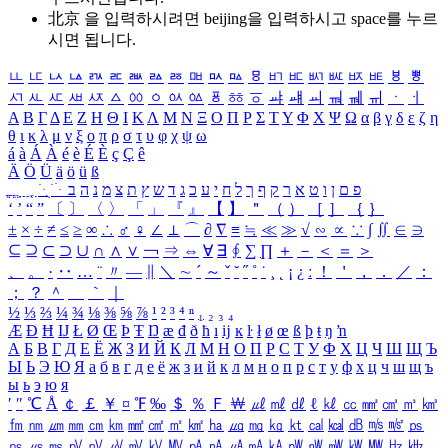
北京 을 입력하시려면
beijing
을 입력하시고 space를 누르
시면 됩니다.
ㅥ
ㅦ
ㅧ
ㅨ
ㅩ
ㅪ
ㅫ
ㅬ
ㅭ
ㅮ
ㅯ
ㅰ
ㅱ
ㅲ
ㅳ
ㅴ
ㅵ
ㅶ
ㅷ
ㅸ
ㅹ
ㅺ
ㅻ
ㅼ
ㅽ
ㅾ
ㅿ
ㆀ
ㆁ
ㆂ
ㆃ
ㆄ
ㆅ
ㆆ
ㆇ
ㆈ
ㆉ
ㆊ
ㆋ
ㆌ
ㆍ
ㆎ
Α
Β
Γ
Δ
Ε
Ζ
Η
Θ
Ι
Κ
Λ
Μ
Ν
Ξ
Ο
Π
Ρ
Σ
Τ
Υ
Φ
Χ
Ψ
Ω
α
β
γ
δ
ε
ζ
η
θ
ι
κ
λ
μ
ν
ξ
ο
π
ρ
σ
τ
υ
φ
χ
ψ
ω
á
à
Á
À
é
è
É
È
ç
Ç
ê
Ä
Ö
Ü
ä
ö
ü
ß
ְ
ֳ
ֲ
ֱ
ָ
ַ
ֵ
ֶ
ִ
ֹ
ּ
ֻ
ׂ
ׁ
ּ
ב
ה
נ
מ
צ
ת
ץ
ש
ד
ג
כ
ע
י
ח
ל
ך
ף
ק
ר
א
ט
ו
ן
ם
פ
‘
’
“
”
〔
〕
〈
〉
「
」
『
』
【
】
＂
（
）
［
］
｛
｝
±
×
÷
≠
≤
≥
∞
∴
♂
♀
∠
⊥
⌒
∂
∇
≡
≒
≪
≫
√
∽
∝
∵
∫
∬
∈
∋
⊆
⊇
⊂
⊃
∪
∩
∧
∨
￢
⇒
⇔
∀
∃
∮
∑
∏
＋
－
＜
＝
＞
、
。
·
‥
…
¨
〃
―
∥
＼
∼
´
～
ˇ
˘
˝
˚
˙
¸
˛
¡
¿
ː
！
＇
，
．
／
：
；
？
＾
＿
｀
｜
½
⅓
⅔
¼
¾
⅛
⅜
⅝
⅞
¹
²
³
⁴
ⁿ
₁
₂
₃
₄
Æ
Ð
Ħ
Ĳ
Ł
Ø
Œ
Þ
Ŧ
Ŋ
æ
đ
ð
ħ
ı
ĳ
ĸ
ŀ
ł
ø
œ
ß
þ
ŧ
ŋ
ŉ
А
Б
В
Г
Д
Е
Ё
Ж
З
И
Й
К
Л
М
Н
О
П
Р
С
Т
У
Ф
Х
Ц
Ч
Ш
Щ
Ъ
Ы
Ь
Э
Ю
Я
а
б
в
г
д
е
ё
ж
з
и
й
к
л
м
н
о
п
р
с
т
у
ф
х
ц
ч
ш
щ
ъ
ы
ь
э
ю
я
′
″
℃
Å
￠
￡
￥
¤
℉
‰
＄
％
Ｆ
￦
㎕
㎖
㎗
ℓ
㎘
㏄
㎣
㎤
㎥
㎦
㎙
㎚
㎛
㎜
㎝
㎞
㎟
㎠
㎡
㎢
㏊
㎍
㎎
㎏
㏏
㎈
㎉
㏈
㎧
㎨
㎰
㎱
㎲
㎳
㎴
㎵
㎶
㎷
㎸
㎹
㎀
㎁
㎂
㎃
㎄
㎺
㎻
㎽
㎾
㎿
㎐
㎑