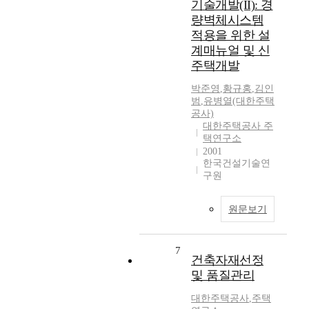
기술개발(II): 경
량벽체시스템
적용을 위한 설
계매뉴얼 및 신
주택개발
박준영
,
황규홍
,
김인
범
,
유병열(대한주택
공사)
대한주택공사 주
택연구소
2001
한국건설기술연
구원
원문보기
7
건축자재선정
및 품질관리
대한주택공사
,
주택