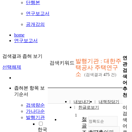
단행본
연구보고서
공개강의
home
연구보고서
검색결과 좁혀 보기
연
발행기관 : 대한주
검색키워드
관
택공사 주택연구
선택해제
검
소
(검색결과
475
건)
색
어
좁혀본 항목 보
추
기순서
천
내보내기
내책장담기
검색량순
이
한글로보기
가나다순
검
1
발행기관
철
색
정확도순
골
어
한국
내림차순