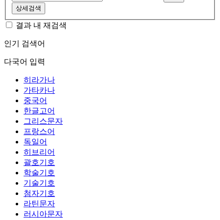
상세검색
결과 내 재검색
인기 검색어
다국어 입력
히라가나
가타카나
중국어
한글고어
그리스문자
프랑스어
독일어
히브리어
괄호기호
학술기호
기술기호
첨자기호
라틴문자
러시아문자