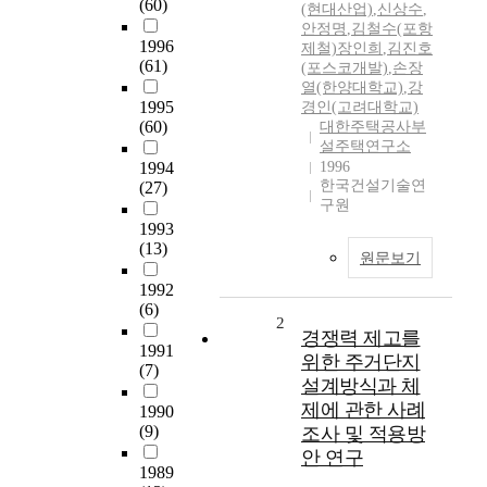
(60)
(현대산업)
,
신상수
,
안정명
,
김철수(포항
1996
제철)장인희
,
김진호
(61)
(포스코개발)
,
손장
열(한양대학교)
,
강
1995
경인(고려대학교)
(60)
대한주택공사부
설주택연구소
1994
1996
한국건설기술연
(27)
구원
1993
(13)
원문보기
1992
(6)
2
경쟁력 제고를
1991
위한 주거단지
(7)
설계방식과 체
제에 관한 사례
1990
(9)
조사 및 적용방
안 연구
1989