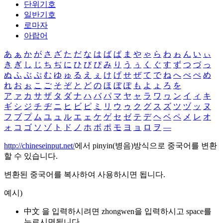
단위기호
일반기호
로마자
아랍어
あ
ぁ
か
が
さ
ざ
た
だ
な
は
ば
ぱ
ま
や
ゃ
ら
わ
ゎ
ん
い
ぃ
き
ぎ
し
じ
ち
ぢ
に
ひ
び
ぴ
み
り
う
ぅ
く
ぐ
す
ず
つ
づ
っ
ぬ
ふ
ぶ
ぷ
む
ゆ
ゅ
る
え
ぇ
け
げ
せ
ぜ
て
で
ね
へ
べ
ぺ
め
れ
お
ぉ
こ
ご
そ
ぞ
と
ど
の
ほ
ぼ
ぽ
も
よ
ょ
ろ
を
ア
ァ
カ
サ
ザ
タ
ダ
ナ
ハ
バ
パ
マ
ヤ
ャ
ラ
ワ
ヮ
ン
イ
ィ
キ
ギ
シ
ジ
チ
ヂ
ニ
ヒ
ビ
ピ
ミ
リ
ウ
ゥ
ク
グ
ス
ズ
ツ
ヅ
ッ
ヌ
フ
ブ
プ
ム
ユ
ュ
ル
エ
ェ
ケ
ゲ
セ
ゼ
テ
デ
ヘ
ベ
ペ
メ
レ
オ
ォ
コ
ゴ
ソ
ゾ
ト
ド
ノ
ホ
ボ
ポ
モ
ヨ
ョ
ロ
ヲ
―
http://chineseinput.net/
에서 pinyin(병음)방식으로 중국어를 변환
할 수 있습니다.
변환된 중국어를 복사하여 사용하시면 됩니다.
예시)
中文 을 입력하시려면
zhongwen
을 입력하시고 space를
누르시면됩니다.