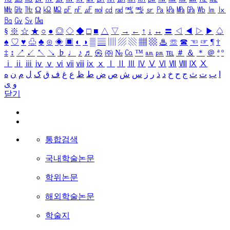
㎒
㎓
㎔
Ω
㏀
㏁
㎊
㎋
㎌
㏖
㏅
㎭
㎮
㎯
㏛
㎩
㎪
㎫
㎬
㏝
㏐
㏓
㏃
㏉
㏜
㏆
§
※
☆
★
○
●
◎
◇
◆
□
■
△
▽
→
←
↑
↓
↔
〓
◁
◀
▷
▶
♤
♠
♡
♥
♧
♣
⊙
◈
▣
◐
◑
▒
▤
▥
▨
▧
▦
▩
♨
☏
☎
☜
☞
¶
†
‡
↕
↗
↙
↖
↘
♭
♩
♪
♬
㉿
㈜
№
㏇
™
㏂
㏘
℡
＃
＆
＊
＠
ª
º
ⅰ
ⅱ
ⅲ
ⅳ
ⅴ
ⅵ
ⅶ
ⅷ
ⅸ
ⅹ
Ⅰ
Ⅱ
Ⅲ
Ⅳ
Ⅴ
Ⅵ
Ⅶ
Ⅷ
Ⅸ
Ⅹ
ا
ب
ت
ث
ج
ح
خ
د
ذ
ر
ز
س
ش
ص
ض
ط
ظ
ع
غ
ف
ق
ک
ل
م
ن
ه
و
ی
닫기
통합검색
국내학술논문
학위논문
해외학술논문
학술지