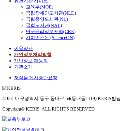
유관기관 사이트
constitutionalism(rule
반
o
s
a
지역을 분리함으로서
and creditability of
져
교육부(MOE)
of law), requiring
을
n
/
n
생활권과 행정구역의
administrative
온
국립장애인도서관(NLD)
proper amendment by
마
o
h
d
일치성 회복이라는 목
activities by seeking
다
국립중앙도서관(NL)
which the citizens
련
f
e
t
표를 이룰 수 있고, 아
civil participation and
고
should be convicted
하
국회도서관(NAL)
a
r
h
울러 1,000만 명이 넘
preventing any
하
and the authority of
는
연구윤리정보포털(CRE)
u
d
e
는 거대규모의 자치단
infringes upon civil
더
law enforcement be
데
n
사이언스온 (ScienceON)
u
l
체로는 민주적인 참여
rights; administrative
라
limited and practiced.
중
i
t
i
자치의 운영은 물론 행
institutes and civil
도
이용약관
However, when the
대
v
y
m
정적인 효율성도 얻기
servants must comply
자
administrative police
한
개인정보처리방침
e
t
i
어렵기 때문에 분도만
with legal procedures
연
act is scrutinized it
역
개인정보 재동의
r
h
t
이 민주성과 효율성을
from the initial system
을
becomes apparent that
할
s
기관소개
a
a
동시에 확보하는 구역
implementation stage.
파
institutional law
을
i
t
t
개편의 방향이 될 것이
Therefore, modern
괴
저작물 게시중단요청
making comes with
할
t
w
i
다. 경기도는 우리나라
administrative law has
하
numerous
것
y
a
o
행정구역 중에서 생활
come to face the
고
shortcomings.
으
i
s
n
권과 행정구역이 불일
problem of balancing
훼
Consequently, it is
로
n
c
a
치하는 대표적인 지역
41061 대구광역시 동구 동내로 64(동내동1119) KERIS빌딩
the efficiency of
손
imperative that
보
t
o
n
이며, 규모가 지나치게
administrative
시
constructive resolution
인
h
m
d
Copyright© KERIS. ALL RIGHTS RESERVED
비대해져 규모의 경제
activities and the
키
be implemented to
다
i
p
I
성이 아닌 비효율성을
protection of civil
는
mend legal problems
.
s
o
m
노정하고 있는 대표적
rights. When
경
and inefficient
그
t
s
p
인 자치단체이다. 따라
performing
제
responses to the needs
러
h