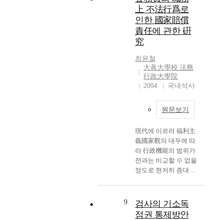
o
작용하고, 지역개발의
민의 권리보호에 실질
사
한 타법과의 관계에서
上 不法行爲로
o
r
입장에서도 효과적인
적인 기여를 하지 못
회
현행의 헌병령(憲兵
인한 國家賠償
f
h
지역개발에 지장을 초
한다. 그러므로 절차적
에
令)은 거의 사문화된
t
責任에 관한 硏
a
래하고 있다. 특히 우
하자와 실체적 하자의
서
법규로서 이를 현 실정
h
s
究
리나라의 현행 지방행
효과에 대하여는 동일
환
에 맞게 일반법에 흡수
e
b
정구역제도는 계층수
한 취급을 할 수 없게
경
하여야 하고 여타 관련
s
최윤철
e
의 과다로 인한 비효율
되고 절차적 하자의 법
의
令들도 일반법으로 통
大眞大學校 法務
y
e
성(거래비용의 증대,
적 효과를 구체적으로
중
行政大學院
합함이 바람직하다고
s
n
광역단체인 도의 단순
검토하게 되어 법치주
요
2004
국내석사
할 것이다. 물론 헌병
t
r
중계기관화, 자치단체
의 또는 행정의 적법성
성
은 군 조직의 일부이므
e
e
간의 엄격한 수직관계
의 원리에 의한 법의
은
로 국가안전보장을 위
m
g
원문보기
로 인한 기초단체의 자
합치되는 경우에만 그
아
한 특별권력관계의 목
w
a
율성 상실, 업무의 중
내용에 따라 효력을 발
무
적을 고려하여 경직법
i
r
복성 등)과 지나치게
現代에 이르러 福利主
휘하는 것으로 그 내용
리
(警職法)상의 요건과
t
d
큰 자치단체의 규모로
義國家觀의 대두에 따
상 하자 없는 적법한
강
절차룰 軍의 실정과 체
h
s
인한 지방자치에의 주
라 行政機能의 범위가
행위로 완전한 효력을
조
계에 맞게 수정하여야
a
a
민의 민주적 참여부족
전과는 비교할 수 없을
갖는다. 결국은 행정의
해
할 것이다. 그리고 대
n
s
및 행정적인 X-비효율
정도로 현저히 증대되
능률성, 탄력성, 신속
도
민적 관할권과 관련해
a
o
등의 문제점을 안고 있
었고 이에 따라 違法한
성 확보와 민주적 절
지
서는 위 특수한 군사시
l
b
다. 또한 그 동안 변화
行政作用으로 인한 私
차, 즉 행정의 공정성,
나
설의 경우 국가안전보
y
l
된 생활권 및 경제권과
人의 損害도 급증하게
적정성 확보라는 두 가
치
9
검사의 기소독
장이라는 공익적 관점
s
i
는 괴리가 매우 심해
되어 더 이상 國家無責
지 필요성을 제도적으
지
점권 통제방안
에서 헌병의 행정경찰
i
g
주민들의 불편이 가중
任의 원칙을 고수할 수