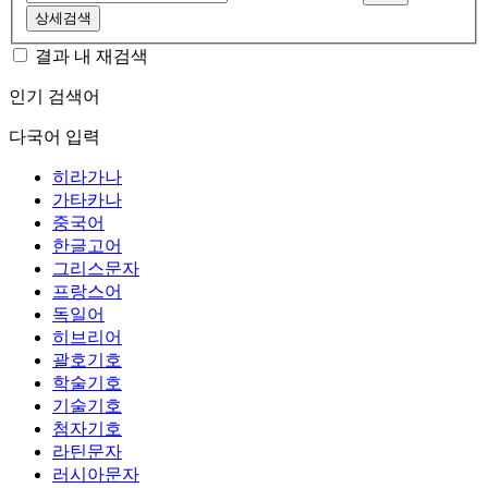
상세검색
결과 내 재검색
인기 검색어
다국어 입력
히라가나
가타카나
중국어
한글고어
그리스문자
프랑스어
독일어
히브리어
괄호기호
학술기호
기술기호
첨자기호
라틴문자
러시아문자