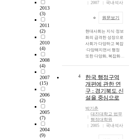
재량이 아니고 기속재
2007
국내석사
w
2013
량(羈束裁量)으로서
t
(3)
경찰기관이 준수하지
o
원문보기
않으면 안 될 일정한
i
2011
조리상의 원칙이 예정
m
(2)
현대사회는 지식·정보
되어 있어 일정한 한계
p
화의 급격한 성장으로
로 작용하지 않으면 안
r
2010
사회가 다양하고 복잡
된다. 경찰권은 국민의
o
(4)
·다양해지면서 행정
기본권을 제한·침해하
v
또한 다양화, 복잡화,
는 작용이 예정되어 있
e
2008
전문화, 기술화 되어감
어 법률에 의한 행정의
(4)
t
에 따라 행정의 수요
원칙에 따라 국가가 제
h
또한 급증하고 있으며,
4
한국 행정구역
2007
정한 법률에 근거하여
e
변화의 주기와 속도 및
(15)
법률에 따라 발동될 것
개편에 관한 연
w
공익과 사익의 판단 주
을 요구한다. 또한 이
구 : 경기북도 신
o
체와 기준의 변화로 국
2006
러한 이유로 관습법은
r
설을 중심으로
가에 의한 통치의 개념
(2)
경찰권의 발동 근거가
k
이 아닌 국민의 국정참
될 수 없다. 군에 있어
박기춘
f
2005
여와 국민 주권에 의한
대진대학교 법무
서의 헌병은 군사경찰
l
(7)
파라다임의 정착으로
행정대학원
로서 평시 군사에 관하
o
국민의 참여하고 권리
2005
국내석사
여 경찰 작용을 하고
w
2004
구제를 모든 행정행위
있고, 비상시에는 특별
s
(9)
에 대하여 실체적인 내