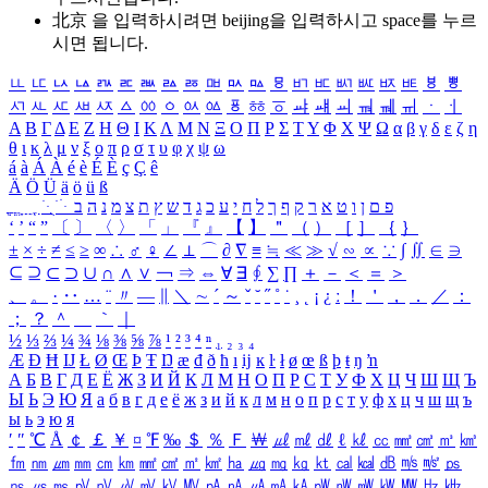
北京 을 입력하시려면
beijing
을 입력하시고 space를 누르
시면 됩니다.
ㅥ
ㅦ
ㅧ
ㅨ
ㅩ
ㅪ
ㅫ
ㅬ
ㅭ
ㅮ
ㅯ
ㅰ
ㅱ
ㅲ
ㅳ
ㅴ
ㅵ
ㅶ
ㅷ
ㅸ
ㅹ
ㅺ
ㅻ
ㅼ
ㅽ
ㅾ
ㅿ
ㆀ
ㆁ
ㆂ
ㆃ
ㆄ
ㆅ
ㆆ
ㆇ
ㆈ
ㆉ
ㆊ
ㆋ
ㆌ
ㆍ
ㆎ
Α
Β
Γ
Δ
Ε
Ζ
Η
Θ
Ι
Κ
Λ
Μ
Ν
Ξ
Ο
Π
Ρ
Σ
Τ
Υ
Φ
Χ
Ψ
Ω
α
β
γ
δ
ε
ζ
η
θ
ι
κ
λ
μ
ν
ξ
ο
π
ρ
σ
τ
υ
φ
χ
ψ
ω
á
à
Á
À
é
è
É
È
ç
Ç
ê
Ä
Ö
Ü
ä
ö
ü
ß
ְ
ֳ
ֲ
ֱ
ָ
ַ
ֵ
ֶ
ִ
ֹ
ּ
ֻ
ׂ
ׁ
ּ
ב
ה
נ
מ
צ
ת
ץ
ש
ד
ג
כ
ע
י
ח
ל
ך
ף
ק
ר
א
ט
ו
ן
ם
פ
‘
’
“
”
〔
〕
〈
〉
「
」
『
』
【
】
＂
（
）
［
］
｛
｝
±
×
÷
≠
≤
≥
∞
∴
♂
♀
∠
⊥
⌒
∂
∇
≡
≒
≪
≫
√
∽
∝
∵
∫
∬
∈
∋
⊆
⊇
⊂
⊃
∪
∩
∧
∨
￢
⇒
⇔
∀
∃
∮
∑
∏
＋
－
＜
＝
＞
、
。
·
‥
…
¨
〃
―
∥
＼
∼
´
～
ˇ
˘
˝
˚
˙
¸
˛
¡
¿
ː
！
＇
，
．
／
：
；
？
＾
＿
｀
｜
½
⅓
⅔
¼
¾
⅛
⅜
⅝
⅞
¹
²
³
⁴
ⁿ
₁
₂
₃
₄
Æ
Ð
Ħ
Ĳ
Ł
Ø
Œ
Þ
Ŧ
Ŋ
æ
đ
ð
ħ
ı
ĳ
ĸ
ŀ
ł
ø
œ
ß
þ
ŧ
ŋ
ŉ
А
Б
В
Г
Д
Е
Ё
Ж
З
И
Й
К
Л
М
Н
О
П
Р
С
Т
У
Ф
Х
Ц
Ч
Ш
Щ
Ъ
Ы
Ь
Э
Ю
Я
а
б
в
г
д
е
ё
ж
з
и
й
к
л
м
н
о
п
р
с
т
у
ф
х
ц
ч
ш
щ
ъ
ы
ь
э
ю
я
′
″
℃
Å
￠
￡
￥
¤
℉
‰
＄
％
Ｆ
￦
㎕
㎖
㎗
ℓ
㎘
㏄
㎣
㎤
㎥
㎦
㎙
㎚
㎛
㎜
㎝
㎞
㎟
㎠
㎡
㎢
㏊
㎍
㎎
㎏
㏏
㎈
㎉
㏈
㎧
㎨
㎰
㎱
㎲
㎳
㎴
㎵
㎶
㎷
㎸
㎹
㎀
㎁
㎂
㎃
㎄
㎺
㎻
㎽
㎾
㎿
㎐
㎑