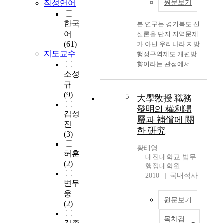
권력기관으로서 일반
y
작성언어
원문보기
용으로 규정하는 것으
국민에 대한 경찰작용
s
로 행정절차의 구체적
도 수행하는 특성을 가
t
한국
본 연구는 경기북도 신
인 경우에 실체나 내용
지고 있다. 이러한 경
e
어
설론을 단지 지역문제
상의 적법여부를 판단
찰기관의 활동은 반드
m
(61)
가 아닌 우리나라 지방
한다는 것은 현실적으
시 법치주의 원칙에 따
t
지도교수
행정구역제도 개편방
로 어려운 일이며, 완
라 법 우선의 국가 작
o
향이라는 관점에서 살
전한 기본권의 보장을
용이므로 반드시 명쾌
d
소성
펴보고 평가할 것을 목
위해서는 절차에 있어
한 법규정의 제도적 장
e
규
적으로 하고 있다. 이
서 적정성도 요구 된
치가 필요하고 이 법규
a
(9)
는 두 가지 측면에서
5
다. 또한, 행정절차는
大學敎授 職務
정에 따라 국민의 수인
l
의미를 지닌다. 첫째,
국민의 행정참여를 도
發明의 權利歸
을 요구하고 경찰권도
w
김성
주로 정치적 공방, 혹
모함으로써 행정의 공
屬과 補償에 關
통제되고 행사되어야
i
진
은 지역이해관계 차원
정성, 투명성 및 신뢰
한다. 그러나 헌병의
한 硏究
t
(3)
에서 주장되거나 반대
성을 확보하고 국민권
행정경찰작용을 자세
h
되어 오던 경기북도 신
익의 침해소지를 사전
황태영
히 들여다보면, 제도적
t
허훈
설이라는 이슈가 이론
에 방지하기 위한 제도
대진대학교 법무
법 규정의 미비점이 많
h
(2)
적이고 보편타당한 연
로서 행정청과 공무원
행정대학원
이 발견되고 이로 인하
e
구과제의 지위를 획득
은 정책수립과 제도도
2010
국내석사
여 행정상 발생되는 법
d
변무
하게 되며, 둘째, 행정
입 단계부터 적법절차
규상의 문제와 실제적
i
웅
구역 개편이라는 이슈
를 준수해야 하며 따라
으로 야기되고 있는 행
원문보기
f
(2)
도 이론적이고 추상적
서 현대 행정법은 행정
정경찰 수요에 효율적
f
인 논의에서 벗어나 경
의 능률성확보와 국민
목차검
으로 대응하지 못하는
i
W
김종