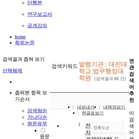
단행본
연구보고서
공개강의
home
학위논문
검색결과 좁혀 보기
연
발행기관 : 대진대
검색키워드
관
학교 법무행정대
선택해제
검
학원
(검색결과
61
건)
색
어
좁혀본 항목 보
추
기순서
천
내보내기
내책장담기
검색량순
이
한글로보기
가나다순
검
원문유무
1
전
색
정확도순
자
어
원문
내림차순