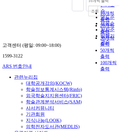
채택해온 경부선을 축
理論을 함께 고찰하여
10개씩 출력
civil rights. Civil
다
내림차순
power, however, is
래
u
인기도
t
l
으로 한 불균형 성장전
現行國家賠償法上 解
participation and
.
limited as such the law
의
s
순
i
u
조회
략에서 북부지역이 소
釋의 지침이 될 수 있
10개씩
withholding civil
따
enforcement must
투
i
o
s
연도순
외되어 온 결과인 동시
는가를 검토하여 보기
rights are defined in
출력
라
abide by a set of
명
n
n
i
제목순
에 낙후지역인 경기북
로 한다. 결국 現代社
detail regarding each
서
20개씩
procedural standards.
성
g
w
v
저자순
부가 수도권 성장의 과
會의 多元化 및 국가
administrative
아
출력
Moreover, customary
확
o
a
e
실은 공유하지 못한
발행기
行政作用의 肥大化로
activity; it is difficult
무
30개씩
law cannot be justified
보
n
s
p
채, 그 대가인 각종 수
관순
인해 상대적으로 法的
to judge whether the
리
출력
고객센터 (평일: 09:00~18:00)
as the use cause of law
와
t
n
r
도권 성장억제 정책에
保護의 範圍에서 소외
actual event of the
경
50개씩
enforcement not only
실
h
o
o
의한 희생을 강요당한
되고 있는 국민의 입장
contents of the
제
1599-3122
출력
M.P(Military Police) in
거
e
t
s
결과이다. 따라서 경기
에서 과연 國家賠償責
administrative
가
100개씩
the military serve a
래
a
i
e
도라는 굴레에서 벗어
任을 어떻게 해석하고
ARS 번호안내
procedure is legal, and
발
role as law
출력
가
d
n
c
나 독자적인 지역논리
적용하여 나아갈 것인
propriety is also
전
enforcement for
격
m
h
u
관련누리집
와 발전전략을 추진할
지에 관해 초점을 맞추
becoming a
하
soldiers but also
확
i
e
t
정치적인 기구로서 경
대학공개강의(KOCW)
어 본 논문을 전개하였
prerequisite in
여
function as special law
보
n
r
i
기북도를 신설하는 것
학술정보통계시스템(Rinfo)
다.
sufficiently
생
enforcement for the
를
i
e
o
은 지역의 균형발전이
외국학술지지원센터(FRIC)
guaranteeing the
활
citizens in case of
위
s
n
n
라는 행정구역개편의
학술관계분석서비스(SAM)
fundamental rights.
의
emergency. Such
한
t
t
r
방향과 일치한다. 또한
Moreover,
편
사서커뮤니티
functions of the law
제
r
i
i
경기북부지역과 남부
administrative
리
기관회원
enforcement must be
도
a
n
g
지역은 생활권 및 경제
procedures are systems
성
지식나눔(LOOK)
governed by the
적
t
h
h
권 면에서 하등의 공통
for securing the
을
의학전자도서관(MEDLIS)
standards of
기
i
i
t
점이 없는 지역으로 양
fairness, transparity
가