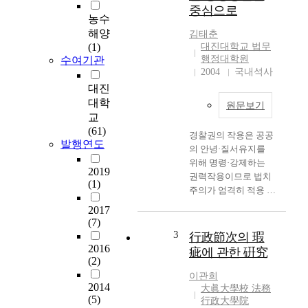
중심으로
h
농수
e
해양
김태춘
d
(1)
대진대학교 법무
a
행정대학원
수여기관
s
2004
국내석사
a
대진
s
대학
원문보기
t
교
u
(61)
경찰권의 작용은 공공
d
발행연도
의 안녕·질서유지를
y
위해 명령·강제하는
m
2019
권력작용이므로 법치
o
(1)
주의가 엄격히 적용 될
d
것을 요구한다. 그러나
e
2017
법규는 그대상의 돌발
l
(7)
성·다양성 등 경찰작
t
3
行政節次의 瑕
용의 성질상 경찰기관
h
2016
疵에 관한 硏究
에 포괄적인 재량권을
(2)
a
부여하는 경우가 많다.
t
이관희
2014
이 경우에 재량권(裁
h
大眞大學校 法務
(5)
量權)은 완전한 자유
行政大學院
o