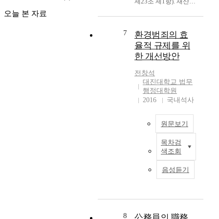
자 보호조치 등 일반
e
,
금까지 큰 수정 없이
어야 한다는 관점에서
경찰에서 수행되는 유
오늘 본 자료
p
i
그대로 이어져 내려오
행정행위의 절차적 요
형의 직무수행을 하는
a
n
고 있다. 교통과 통신
건은 기본적으로 적정
헌병의 행정경찰작용
7
i
환경범죄의 효
v
이 발달하지 않았던 농
·타당한 행정과 국민
의 적법화를 위해서는
r
e
율적 규제를 위
경사회에서 지리적인
의 권익의 실질적 보장
민간의 경찰관 직무 집
d
n
조건이 행정구역을 가
한 개선방안
이라는 두가지 기능을
행법(警察官 職務 執
u
t
르는 주된 기준이 되었
가지고 있다. 행정절차
行法) 같은 일반법을
e
i
전창석
고, 주민생활의 편의나
의 하자로 인한 위법으
규정할 필요가 있고,
t
대진대학교 법무
o
주민자치라는 개념보
로 행정행위의 무효,
이에는 헌병의 직무권
행정대학원
o
n
다는 통치 편의에 기준
취소에 대하여 위법한
한을 명확히 규정하고,
2016
국내석사
t
f
을 둔 구역이었다. 따
처분을 취소한 후 적법
불심검문 및 위해방지
h
r
라서 교통과 통신이 발
한 절차를 모두 갖추어
작용을 위한 보호조치
e
o
달한 현대의 산업사회
원문보기
다시 처분을 하더라도
등의 수권규정을 마련
c
m
현실과는 맞지 않을뿐
경우에 따라서는 이전
하여 그 요건과 절차를
o
a
목차검
더러 지난 100여 년간
의 것과 내용상 동일한
국
명확히 하여야 한다.
m
p
색조회
변화된 생활권 및 경제
처분을 다시 반복할 수
문
그리고 다양한 형태로
p
r
권과도 크게 괴리되었
밖에 없는 경우도 있을
요
나타나는 행정경찰권
l
음성듣기
o
다. 이러한 문제는 주
수 있다. 이러한 경우
지
행사의 수요에 대응하
e
f
민들의 정착의식 및 참
관계행정청이나 법원
기 위해서 경직법(警
x
e
여기회의 저조로 말미
에게나 절차상 또는 소
職法)상의 행정경찰권
i
s
암아 건전한 지방자치
송상의 무익한 부담만
현
행사 유형을 대폭 수용
t
s
제도의 발달에 장애로
을 가중시키고 결국 국
대
8
公務員의 職務
하여야 할 것이다. 또
y