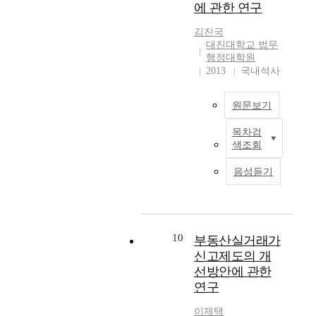
로 조화·보완하는 행
않
권을 규정하는 특별법
에 관한 연구
n
a
될 뿐만 아니라 지역개
없게 되었으며 公務員
정절차법이 시행되게
을
령의 제정 등이 제시될
g
t
발의 효율성도 떨어뜨
의 違法한 職務執行으
되었다. 또한 행정절차
것
김진국
수 있을 것이다. 또한
t
i
리고 있으며, 자치 단
로 인한 손해에 대하여
에 행정의 신속, 탄력
이
대진대학교 법무
이를 해결하기 위한 방
h
o
체간 규모 및 재정력
국가의 賠償責任을 인
성에 행정절차의 업무
다
행정대학원
안의 사견으로는 현행
e
n
등에 있어서의 극심한
정하게 되었고 우리 나
처리절차의 정례화와
2013
국내석사
.
의 경찰관 직무집행법
e
-
불균형으로 국토의 균
라도 제헌헌법부터 국
행정절차에 정보통신
즉
(警察官 職務 執行法)
f
f
형발전과 건전한 지방
가의 賠償責任을 인정
과 인터넷이라는 새로
인
에 부가하여 군사에 관
원문보기
f
r
자치 발전에 장애가 되
해 오고 있으며 이를
운 개념의 적용으로 행
간
하여 또는 군사시설 보
e
e
고 있다. 이러한 문제
구체화하여 제정된 것
정행위 공개와 투명성
은
목차검
호구역내에서는 이 법
c
e
T
점을 해결하고 민주적
이 國家賠償法이다. 現
으로 행정청과 당사자
자
색조회
을 헌병(기무)의 직무
t
i
h
이고도 효율적인 지방
代國家賠償法은 전통
간의 흐름의 이해에 공
연
집행법으로 준용한다’
a
n
i
자치 및 행정을 발전시
적으로 국가를 우위에
정성을 확보한 신속성,
을
음성듣기
는 명시로서 입법에 가
f
v
s
키기 위해서는 행정구
두면서 국민의 權利救
능률성, 공정성 및 적
떠
름할 수도 있을 것이
t
e
a
역의 대대적인 개편이
濟機能을 소홀히 하고
정성과 함께 국민의 행
나
고, 가칭 “군사(軍事)
e
n
r
필요하며 이를 위하여
있었다는 점을 고려하
정절차에 관심과 참여
서
상 행정경찰권 행사에
r
t
t
생활권 및 경제권과 행
여 國家賠償法의 제 문
기회의 증대로 전자정
살
관한 법률” 이라는 특
t
i
i
10
정구역의 일치, 민주성
제를 국민의 權益保護
부동산실거래가
부제도가 출현하는 등
수
별법 명칭과 그 법의
h
o
c
과 규모의 경제를 달성
를 위하여 새로이 고찰
행정절차제도의 보완
신고제도의 개
없
내용에 군사 및 군사시
e
n
l
하고 아울러 X-비효율
해 보아야 할 것이며
과 신개념의 정보 교환
기
선방안에 관한
설 보호구역내의 행정
i
b
e
을 회피할 수 있는 적
따라서 그 점에 입각하
으로 조화를 이루는 행
때
연구
경찰권 행사에 관하여
n
e
s
절한 규모, 지역사회공
여 國家賠償法上의 미
정절차로 변모해 나가
문
헌병 병과 및 기무 부
t
c
t
동체의 역사적·문화적
비점을 발전적인 방향
고 있다. In the modern
에
이제택