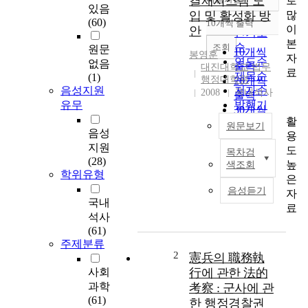
결재시스템 도
로
정확도
있음
많
입 및 활성화 방
순
(60)
10개씩 출력
내림차순
이
안
인기도
본
순
조회
원문
10개씩
봉영훈
자
연도순
없음
출력
대진대학교 법무
료
제목순
(1)
행정대학원
20개씩
음성지원
저자순
2008
국내석사
출력
유무
발행기
30개씩
관순
활
출력
원문보기
음성
용
50개씩
지원
도
목차검
출력
I
(28)
높
색조회
100개씩
t
학위유형
은
출력
i
음성듣기
자
s
국내
료
e
석사
s
(61)
t
주제분류
a
2
憲兵의 職務執
b
사회
行에 관한 法的
l
과학
考察 : 군사에 관
i
(61)
한 행정경찰권
s