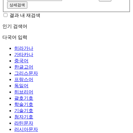
상세검색
결과 내 재검색
인기 검색어
다국어 입력
히라가나
가타카나
중국어
한글고어
그리스문자
프랑스어
독일어
히브리어
괄호기호
학술기호
기술기호
첨자기호
라틴문자
러시아문자