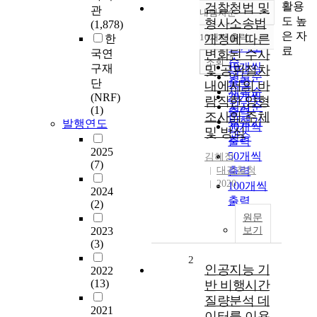
활용
검찰청법 및
관
내림차순
정확도
도 높
형사소송법
(1,878)
순
은 자
10개씩 출력
개정에 따른
한
내림차순
인기도
료
국연
변화된 수사
순
조회
10개씩
구재
및 공판절차
연도순
출력
단
내에서의 바
제목순
20개씩
(NRF)
람직한 양형
저자순
(1)
출력
조사의 주체
발행기
발행연도
30개씩
및 방식
관순
출력
2025
50개씩
김혜정
(7)
대검찰청
출력
2020
100개씩
2024
출력
(2)
원문
2023
보기
(3)
2
인공지능 기
2022
(13)
반 비행시간
질량분석 데
2021
이터를 이용