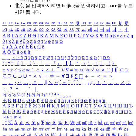
北京 을 입력하시려면
beijing
을 입력하시고 space를 누르
시면 됩니다.
ㅥ
ㅦ
ㅧ
ㅨ
ㅩ
ㅪ
ㅫ
ㅬ
ㅭ
ㅮ
ㅯ
ㅰ
ㅱ
ㅲ
ㅳ
ㅴ
ㅵ
ㅶ
ㅷ
ㅸ
ㅹ
ㅺ
ㅻ
ㅼ
ㅽ
ㅾ
ㅿ
ㆀ
ㆁ
ㆂ
ㆃ
ㆄ
ㆅ
ㆆ
ㆇ
ㆈ
ㆉ
ㆊ
ㆋ
ㆌ
ㆍ
ㆎ
Α
Β
Γ
Δ
Ε
Ζ
Η
Θ
Ι
Κ
Λ
Μ
Ν
Ξ
Ο
Π
Ρ
Σ
Τ
Υ
Φ
Χ
Ψ
Ω
α
β
γ
δ
ε
ζ
η
θ
ι
κ
λ
μ
ν
ξ
ο
π
ρ
σ
τ
υ
φ
χ
ψ
ω
á
à
Á
À
é
è
É
È
ç
Ç
ê
Ä
Ö
Ü
ä
ö
ü
ß
ְ
ֳ
ֲ
ֱ
ָ
ַ
ֵ
ֶ
ִ
ֹ
ּ
ֻ
ׂ
ׁ
ּ
ב
ה
נ
מ
צ
ת
ץ
ש
ד
ג
כ
ע
י
ח
ל
ך
ף
ק
ר
א
ט
ו
ן
ם
פ
‘
’
“
”
〔
〕
〈
〉
「
」
『
』
【
】
＂
（
）
［
］
｛
｝
±
×
÷
≠
≤
≥
∞
∴
♂
♀
∠
⊥
⌒
∂
∇
≡
≒
≪
≫
√
∽
∝
∵
∫
∬
∈
∋
⊆
⊇
⊂
⊃
∪
∩
∧
∨
￢
⇒
⇔
∀
∃
∮
∑
∏
＋
－
＜
＝
＞
、
。
·
‥
…
¨
〃
―
∥
＼
∼
´
～
ˇ
˘
˝
˚
˙
¸
˛
¡
¿
ː
！
＇
，
．
／
：
；
？
＾
＿
｀
｜
½
⅓
⅔
¼
¾
⅛
⅜
⅝
⅞
¹
²
³
⁴
ⁿ
₁
₂
₃
₄
Æ
Ð
Ħ
Ĳ
Ł
Ø
Œ
Þ
Ŧ
Ŋ
æ
đ
ð
ħ
ı
ĳ
ĸ
ŀ
ł
ø
œ
ß
þ
ŧ
ŋ
ŉ
А
Б
В
Г
Д
Е
Ё
Ж
З
И
Й
К
Л
М
Н
О
П
Р
С
Т
У
Ф
Х
Ц
Ч
Ш
Щ
Ъ
Ы
Ь
Э
Ю
Я
а
б
в
г
д
е
ё
ж
з
и
й
к
л
м
н
о
п
р
с
т
у
ф
х
ц
ч
ш
щ
ъ
ы
ь
э
ю
я
′
″
℃
Å
￠
￡
￥
¤
℉
‰
＄
％
Ｆ
￦
㎕
㎖
㎗
ℓ
㎘
㏄
㎣
㎤
㎥
㎦
㎙
㎚
㎛
㎜
㎝
㎞
㎟
㎠
㎡
㎢
㏊
㎍
㎎
㎏
㏏
㎈
㎉
㏈
㎧
㎨
㎰
㎱
㎲
㎳
㎴
㎵
㎶
㎷
㎸
㎹
㎀
㎁
㎂
㎃
㎄
㎺
㎻
㎽
㎾
㎿
㎐
㎑