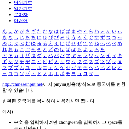
단위기호
일반기호
로마자
아랍어
あ
ぁ
か
が
さ
ざ
た
だ
な
は
ば
ぱ
ま
や
ゃ
ら
わ
ゎ
ん
い
ぃ
き
ぎ
し
じ
ち
ぢ
に
ひ
び
ぴ
み
り
う
ぅ
く
ぐ
す
ず
つ
づ
っ
ぬ
ふ
ぶ
ぷ
む
ゆ
ゅ
る
え
ぇ
け
げ
せ
ぜ
て
で
ね
へ
べ
ぺ
め
れ
お
ぉ
こ
ご
そ
ぞ
と
ど
の
ほ
ぼ
ぽ
も
よ
ょ
ろ
を
ア
ァ
カ
サ
ザ
タ
ダ
ナ
ハ
バ
パ
マ
ヤ
ャ
ラ
ワ
ヮ
ン
イ
ィ
キ
ギ
シ
ジ
チ
ヂ
ニ
ヒ
ビ
ピ
ミ
リ
ウ
ゥ
ク
グ
ス
ズ
ツ
ヅ
ッ
ヌ
フ
ブ
プ
ム
ユ
ュ
ル
エ
ェ
ケ
ゲ
セ
ゼ
テ
デ
ヘ
ベ
ペ
メ
レ
オ
ォ
コ
ゴ
ソ
ゾ
ト
ド
ノ
ホ
ボ
ポ
モ
ヨ
ョ
ロ
ヲ
―
http://chineseinput.net/
에서 pinyin(병음)방식으로 중국어를 변환
할 수 있습니다.
변환된 중국어를 복사하여 사용하시면 됩니다.
예시)
中文 을 입력하시려면
zhongwen
을 입력하시고 space를
누르시면됩니다.