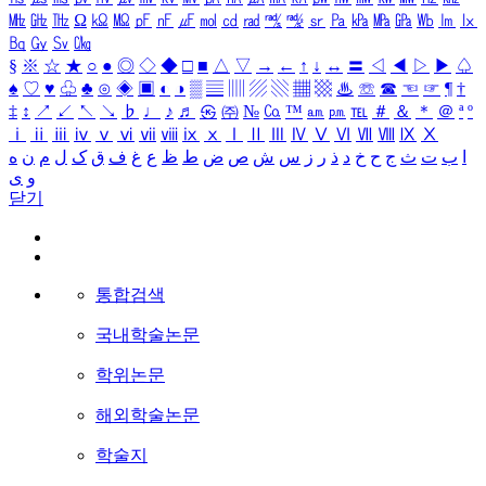
㎒
㎓
㎔
Ω
㏀
㏁
㎊
㎋
㎌
㏖
㏅
㎭
㎮
㎯
㏛
㎩
㎪
㎫
㎬
㏝
㏐
㏓
㏃
㏉
㏜
㏆
§
※
☆
★
○
●
◎
◇
◆
□
■
△
▽
→
←
↑
↓
↔
〓
◁
◀
▷
▶
♤
♠
♡
♥
♧
♣
⊙
◈
▣
◐
◑
▒
▤
▥
▨
▧
▦
▩
♨
☏
☎
☜
☞
¶
†
‡
↕
↗
↙
↖
↘
♭
♩
♪
♬
㉿
㈜
№
㏇
™
㏂
㏘
℡
＃
＆
＊
＠
ª
º
ⅰ
ⅱ
ⅲ
ⅳ
ⅴ
ⅵ
ⅶ
ⅷ
ⅸ
ⅹ
Ⅰ
Ⅱ
Ⅲ
Ⅳ
Ⅴ
Ⅵ
Ⅶ
Ⅷ
Ⅸ
Ⅹ
ا
ب
ت
ث
ج
ح
خ
د
ذ
ر
ز
س
ش
ص
ض
ط
ظ
ع
غ
ف
ق
ک
ل
م
ن
ه
و
ی
닫기
통합검색
국내학술논문
학위논문
해외학술논문
학술지