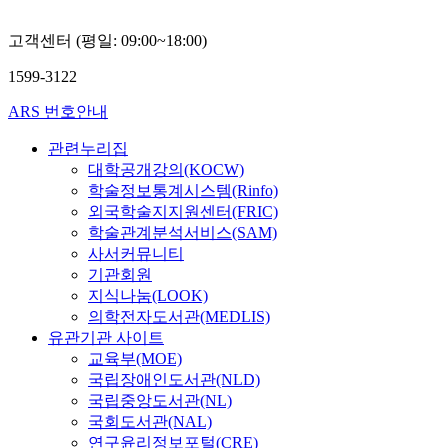
고객센터 (평일: 09:00~18:00)
1599-3122
ARS 번호안내
관련누리집
대학공개강의(KOCW)
학술정보통계시스템(Rinfo)
외국학술지지원센터(FRIC)
학술관계분석서비스(SAM)
사서커뮤니티
기관회원
지식나눔(LOOK)
의학전자도서관(MEDLIS)
유관기관 사이트
교육부(MOE)
국립장애인도서관(NLD)
국립중앙도서관(NL)
국회도서관(NAL)
연구윤리정보포털(CRE)