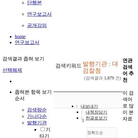
단행본
연구보고서
공개강의
home
연구보고서
검색결과 좁혀 보기
연관
발행기관 : 대
검색키워드
검색
검찰청
선택해제
어 추
(검색결과
1,879
건)
천
좁혀본 항목 보기
이 검
순서
색어
로 많
내보내기
검색량순
이 본
내책장담기
가나다순
한글로보기
자료
1
발행기관
기
정확도순
타기