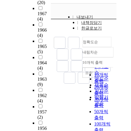
(20)
1967
내보내기
(4)
내책장담기
한글로보기
1966
(4)
정확도순
1965
(5)
내림차순
정확도
순
1964
10개씩 출력
내림차순
인기도
(4)
순
조회
10개씩
연도순
1963
출력
(9)
제목순
20개씩
저자순
출력
1962
발행기
30개씩
(4)
관순
출력
50개씩
1957
(2)
출력
100개씩
1956
출력