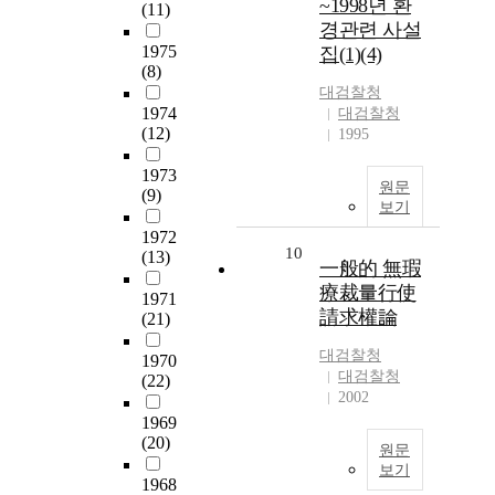
~1998년 환
(11)
경관련 사설
1975
집(1)(4)
(8)
대검찰청
1974
대검찰청
(12)
1995
1973
원문
(9)
보기
1972
10
(13)
一般的 無瑕
療裁量行使
1971
請求權論
(21)
대검찰청
1970
대검찰청
(22)
2002
1969
(20)
원문
보기
1968