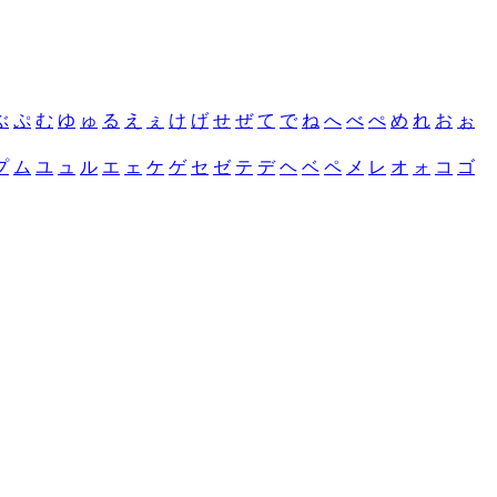
ぶ
ぷ
む
ゆ
ゅ
る
え
ぇ
け
げ
せ
ぜ
て
で
ね
へ
べ
ぺ
め
れ
お
ぉ
プ
ム
ユ
ュ
ル
エ
ェ
ケ
ゲ
セ
ゼ
テ
デ
ヘ
ベ
ペ
メ
レ
オ
ォ
コ
ゴ