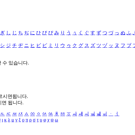
ぎ
し
じ
ち
ぢ
に
ひ
び
ぴ
み
り
う
ぅ
く
ぐ
す
ず
つ
づ
っ
ぬ
ふ
シ
ジ
チ
ヂ
ニ
ヒ
ビ
ピ
ミ
リ
ウ
ゥ
ク
グ
ス
ズ
ツ
ヅ
ッ
ヌ
フ
ブ
할 수 있습니다.
누르시면됩니다.
시면 됩니다.
ㅻ
ㅼ
ㅽ
ㅾ
ㅿ
ㆀ
ㆁ
ㆂ
ㆃ
ㆄ
ㆅ
ㆆ
ㆇ
ㆈ
ㆉ
ㆊ
ㆋ
ㆌ
ㆍ
ㆎ
θ
ι
κ
λ
μ
ν
ξ
ο
π
ρ
σ
τ
υ
φ
χ
ψ
ω