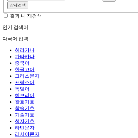
상세검색
결과 내 재검색
인기 검색어
다국어 입력
히라가나
가타카나
중국어
한글고어
그리스문자
프랑스어
독일어
히브리어
괄호기호
학술기호
기술기호
첨자기호
라틴문자
러시아문자