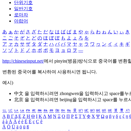
단위기호
일반기호
로마자
아랍어
あ
ぁ
か
が
さ
ざ
た
だ
な
は
ば
ぱ
ま
や
ゃ
ら
わ
ゎ
ん
い
ぃ
き
こ
ご
そ
ぞ
と
ど
の
ほ
ぼ
ぽ
も
よ
ょ
ろ
を
ア
ァ
カ
サ
ザ
タ
ダ
ナ
ハ
バ
パ
マ
ヤ
ャ
ラ
ワ
ヮ
ン
イ
ィ
キ
ギ
ソ
ゾ
ト
ド
ノ
ホ
ボ
ポ
モ
ヨ
ョ
ロ
ヲ
―
http://chineseinput.net/
에서 pinyin(병음)방식으로 중국어를 변환
변환된 중국어를 복사하여 사용하시면 됩니다.
예시)
中文 을 입력하시려면
zhongwen
을 입력하시고 space를
北京 을 입력하시려면
beijing
을 입력하시고 space를 누르
ㅥ
ㅦ
ㅧ
ㅨ
ㅩ
ㅪ
ㅫ
ㅬ
ㅭ
ㅮ
ㅯ
ㅰ
ㅱ
ㅲ
ㅳ
ㅴ
ㅵ
ㅶ
ㅷ
ㅸ
ㅹ
ㅺ
Α
Β
Γ
Δ
Ε
Ζ
Η
Θ
Ι
Κ
Λ
Μ
Ν
Ξ
Ο
Π
Ρ
Σ
Τ
Υ
Φ
Χ
Ψ
Ω
α
β
γ
δ
ε
ζ
η
á
à
Á
À
é
è
É
È
ç
Ç
ê
Ä
Ö
Ü
ä
ö
ü
ß