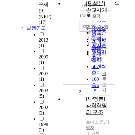
료
[단행본]
구재
내림차순
정확도
종교사개
단
순
10개씩 출력
론
(NRF)
내림차순
인기도
(17)
순
조회
미르치아
,
엘
발행연도
10개씩
리아데
연도순
출력
까치
제목순
2013
20개씩
1993
(1)
저자순
출력
한국연구
발행기
30개씩
재단
2009
관순
(NRF)
출력
(1)
50개씩
출력
2007
원
(1)
100개씩
문
보
출력
기
2003
2
(5)
[단행본]
과학혁명
2002
의 구조
(2)
토마스
,
쿤
,
김
1998
명자
(2)
까치