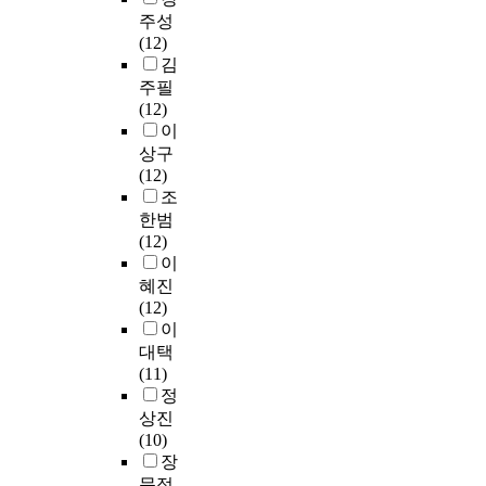
서
r
이
든
로
하
i
수
주성
활
실
g
라
사
써
여
o
업
(12)
용
용
r
는
회
기
향
n
요
김
교
음
a
인
적
존
후
a
소
육
주필
악
d
식
,
의
학
n
로
(
(12)
전
u
만
문
실
과
d
자
N
이
공
a
가
화
업
목
e
리
I
상구
자
t
중
적
교
편
a
매
E
(12)
에
e
시
영
육
중
r
김
,
조
대
s
키
역
의
현
l
되
n
한
한범
t
고
에
질
상
y
고
e
일
(12)
h
있
서
을
을
c
있
w
부
이
a
다
중
보
막
h
다
s
편
혜진
t
.
요
다
기
i
.
p
견
(12)
g
실
한
높
위
l
따
a
이
이
r
제
요
이
한
d
라
p
있
대택
a
학
소
기
대
h
서
e
다
(11)
d
교
로
위
책
o
본
r
고
정
u
현
서
한
에
o
연
i
느
상진
a
장
작
노
도
d
구
n
끼
(10)
t
에
용
력
움
E
의
e
는
장
e
서
하
을
을
n
목
d
것
d
는
문정
고
기