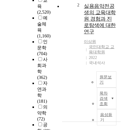
교
d
2
실용음악전공
육
y
(2,520)
생의 교육대학
f
예
원 경험과 진
o
술체
로탐색에 대한
c
육
연구
u
(1,160)
s
인
이상원
e
국민대학교 교
문학
d
육대학원
(704)
o
2022
사
n
국내석사
회과
c
학
o
(362)
원문보
u
기
자
n
연과
본
s
목차
학
연
e
검색
(181)
구
l
조회
의
는
i
약학
교
n
음성듣
(72)
육
g
기
공
대
m