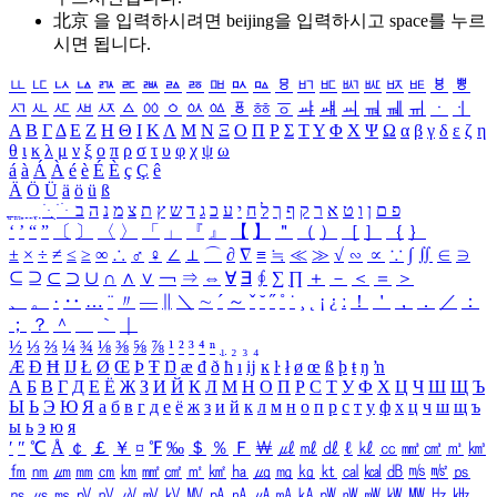
北京 을 입력하시려면
beijing
을 입력하시고 space를 누르
시면 됩니다.
ㅥ
ㅦ
ㅧ
ㅨ
ㅩ
ㅪ
ㅫ
ㅬ
ㅭ
ㅮ
ㅯ
ㅰ
ㅱ
ㅲ
ㅳ
ㅴ
ㅵ
ㅶ
ㅷ
ㅸ
ㅹ
ㅺ
ㅻ
ㅼ
ㅽ
ㅾ
ㅿ
ㆀ
ㆁ
ㆂ
ㆃ
ㆄ
ㆅ
ㆆ
ㆇ
ㆈ
ㆉ
ㆊ
ㆋ
ㆌ
ㆍ
ㆎ
Α
Β
Γ
Δ
Ε
Ζ
Η
Θ
Ι
Κ
Λ
Μ
Ν
Ξ
Ο
Π
Ρ
Σ
Τ
Υ
Φ
Χ
Ψ
Ω
α
β
γ
δ
ε
ζ
η
θ
ι
κ
λ
μ
ν
ξ
ο
π
ρ
σ
τ
υ
φ
χ
ψ
ω
á
à
Á
À
é
è
É
È
ç
Ç
ê
Ä
Ö
Ü
ä
ö
ü
ß
ְ
ֳ
ֲ
ֱ
ָ
ַ
ֵ
ֶ
ִ
ֹ
ּ
ֻ
ׂ
ׁ
ּ
ב
ה
נ
מ
צ
ת
ץ
ש
ד
ג
כ
ע
י
ח
ל
ך
ף
ק
ר
א
ט
ו
ן
ם
פ
‘
’
“
”
〔
〕
〈
〉
「
」
『
』
【
】
＂
（
）
［
］
｛
｝
±
×
÷
≠
≤
≥
∞
∴
♂
♀
∠
⊥
⌒
∂
∇
≡
≒
≪
≫
√
∽
∝
∵
∫
∬
∈
∋
⊆
⊇
⊂
⊃
∪
∩
∧
∨
￢
⇒
⇔
∀
∃
∮
∑
∏
＋
－
＜
＝
＞
、
。
·
‥
…
¨
〃
―
∥
＼
∼
´
～
ˇ
˘
˝
˚
˙
¸
˛
¡
¿
ː
！
＇
，
．
／
：
；
？
＾
＿
｀
｜
½
⅓
⅔
¼
¾
⅛
⅜
⅝
⅞
¹
²
³
⁴
ⁿ
₁
₂
₃
₄
Æ
Ð
Ħ
Ĳ
Ł
Ø
Œ
Þ
Ŧ
Ŋ
æ
đ
ð
ħ
ı
ĳ
ĸ
ŀ
ł
ø
œ
ß
þ
ŧ
ŋ
ŉ
А
Б
В
Г
Д
Е
Ё
Ж
З
И
Й
К
Л
М
Н
О
П
Р
С
Т
У
Ф
Х
Ц
Ч
Ш
Щ
Ъ
Ы
Ь
Э
Ю
Я
а
б
в
г
д
е
ё
ж
з
и
й
к
л
м
н
о
п
р
с
т
у
ф
х
ц
ч
ш
щ
ъ
ы
ь
э
ю
я
′
″
℃
Å
￠
￡
￥
¤
℉
‰
＄
％
Ｆ
￦
㎕
㎖
㎗
ℓ
㎘
㏄
㎣
㎤
㎥
㎦
㎙
㎚
㎛
㎜
㎝
㎞
㎟
㎠
㎡
㎢
㏊
㎍
㎎
㎏
㏏
㎈
㎉
㏈
㎧
㎨
㎰
㎱
㎲
㎳
㎴
㎵
㎶
㎷
㎸
㎹
㎀
㎁
㎂
㎃
㎄
㎺
㎻
㎽
㎾
㎿
㎐
㎑