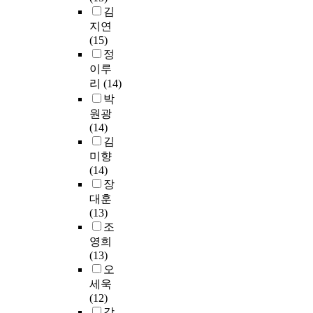
p
린
l
야
l
있
접
하
김
학
l
이
o
할
e
다
근
에
지연
과
e
교
g
것
a
.
은
실
(15)
목
a
육
y
이
s
그
일
업
정
을
b
프
i
다
t
결
상
계
이루
선
o
로
n
.
f
과
생
고
리
(14)
호
u
그
S
o
학
활
등
하
박
t
램
o
둘
r
생
영
학
는
c
원광
에
c
째
f
에
역
교
이
h
(14)
있
i
,
o
게
에
를
유
i
김
어
e
참
u
흥
서
특
와
l
미향
서
t
여
r
미
뿐
성
선
d
(14)
빼
y
자
s
를
만
화
호
h
장
놓
)
들
e
잃
아
고
하
o
을
대훈
교
은
m
게
니
등
지
o
수
(13)
육
음
e
하
라
학
않
d
없
조
관
악
s
고
,
교
는
e
을
영희
,
교
t
어
오
로
이
d
만
(13)
그
육
e
려
늘
전
유
u
큼
오
리
분
r
운
날
환
를
c
중
세욱
고
야
s
과
의
함
분
a
요
(12)
신
에
o
목
모
으
석
t
한
강
문