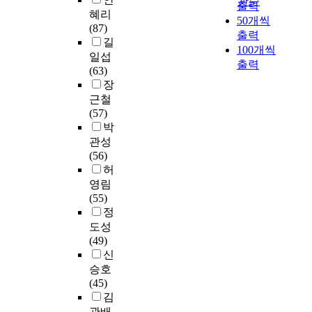
관순
s
다
S
출력
에
j
력
미
고
배
혜리
h
양
T
50개씩
서
o
을
술
등
울
(87)
e
한
S
몇
출력
r
향
교
학
과
길
d
미
적
가
100개씩
s
상
육
교
목
일섭
u
술
입
지
출력
a
시
전
에
을
(63)
c
활
장
의
t
키
공
서
선
장
a
동
이
어
a
는
국
는
택
t
근철
이
어
려
g
데
민
취
해
i
(57)
이
느
움
r
목
대
업
심
o
박
루
정
을
a
적
학
보
화
n
관성
어
도
경
d
을
교
다
학
a
(56)
질
반
험
u
두
교
진
습
n
허
수
영
한
a
고
육
학
을
d
있
영림
하
것
t
있
대
을
하
r
는
(55)
고
으
e
다
학
희
게
e
장
정
있
로
s
.
원
망
하
s
소
도성
는
나
c
그
2
하
는
e
이
(49)
지
타
h
렇
1
는
것
a
므
신
를
났
o
지
세
학
이
r
로
승호
분
다
o
만
기
생
다
c
여
(45)
석
.
l
학
정
들
.
h
기
김
하
이
o
교
보
이
그
a
에
관배
고