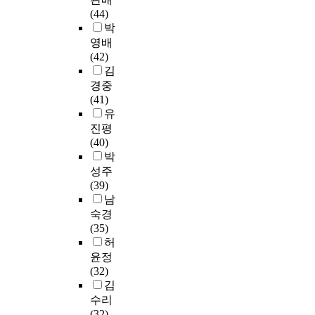
는
f
현
산
증
러
b
서
(44)
,
진
e
장
업
가
나
o
이
박
이
학
d
에
의
하
2
u
루
수
영배
에
u
서
시
고
0
t
어
자
(42)
대
c
는
대
있
0
i
지
들
김
한
a
학
를
어
5
m
는
의
경중
정
t
생
맞
조
학
p
미
S
(41)
보
i
들
아
기
년
r
술
T
유
부
o
의
현
진
도
o
실
S
족
진평
n
학
대
로
부
v
기
이
,
(40)
t
습
사
결
터
e
연
해
실
박
h
부
회
정
수
m
계
도
용
성주
a
담
는
의
능
e
교
를
음
(39)
t
을
시
의
시
n
육
신
악
남
r
경
각
미
험
t
프
문
전
숙경
e
감
커
가
을
s
로
을
공
(35)
p
시
뮤
약
치
o
그
통
자
허
o
키
니
화
르
f
램
해
에
윤정
r
기
케
되
게
e
은
분
대
(32)
t
보
이
고
될
a
일
석
한
김
e
다
션
있
고
r
반
함
편
d
는
수리
의
는
등
l
적
으
견
t
오
(32)
확
실