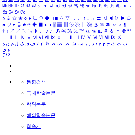
㎒
㎓
㎔
Ω
㏀
㏁
㎊
㎋
㎌
㏖
㏅
㎭
㎮
㎯
㏛
㎩
㎪
㎫
㎬
㏝
㏐
㏓
㏃
㏉
㏜
㏆
§
※
☆
★
○
●
◎
◇
◆
□
■
△
▽
→
←
↑
↓
↔
〓
◁
◀
▷
▶
♤
♠
♡
♥
♧
♣
⊙
◈
▣
◐
◑
▒
▤
▥
▨
▧
▦
▩
♨
☏
☎
☜
☞
¶
†
‡
↕
↗
↙
↖
↘
♭
♩
♪
♬
㉿
㈜
№
㏇
™
㏂
㏘
℡
＃
＆
＊
＠
ª
º
ⅰ
ⅱ
ⅲ
ⅳ
ⅴ
ⅵ
ⅶ
ⅷ
ⅸ
ⅹ
Ⅰ
Ⅱ
Ⅲ
Ⅳ
Ⅴ
Ⅵ
Ⅶ
Ⅷ
Ⅸ
Ⅹ
ا
ب
ت
ث
ج
ح
خ
د
ذ
ر
ز
س
ش
ص
ض
ط
ظ
ع
غ
ف
ق
ک
ل
م
ن
ه
و
ی
닫기
통합검색
국내학술논문
학위논문
해외학술논문
학술지