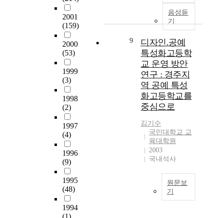
까
s
아
배
따
h
미
지
a
음성듣
니
우
라
2001
e
술
1
기
n
라
고
(159)
분
s
영
0
y
,
있
석
p
화
9
년
디자인.공예
d
어
2000
으
하
e
를
간
i
특성화고등학
린
(53)
며
고
c
활
은
f
이
교 운영 방안
,
,
i
용
'
f
1999
를
연구 : 경주지
자
네
f
한
국
(3)
e
비
연
역 공예 특성
가
i
인
민
r
롯
계
지
화고등학교를
c
터
1998
공
e
한
열
주
중심으로
c
비
(2)
통
n
대
이
제
o
주
기
c
중
아
로
김기수
n
1997
얼
본
e
에
닌
국민대학교 교
정
(4)
d
(
교
t
대
육대학원
이
리
i
I
육
h
한
2003
상
하
1996
t
n
과
a
국내석사
교
더
(9)
여
i
t
정
t
육
이
연
o
e
'
a
의
1995
상
구
원문보
n
r
으
b
장
(48)
의
결
기
s
v
로
o
으
과
과
o
i
우
정
u
1994
로
학
를
f
s
리
해
(1)
t
서