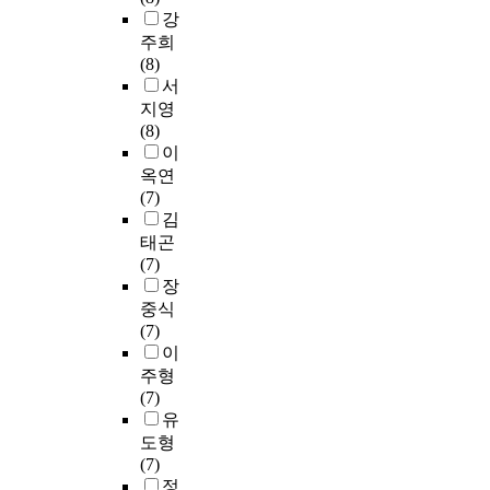
대
,
u
이
생
분
때
강
g
역
해
교
d
달
활
야
선
o
주희
에
서
생
y
라
방
에
택
n
(8)
서
고
실
h
지
식
대
하
t
서
미
찰
습
a
고
에
한
고
h
지영
술
해
등
d
학
많
소
싶
e
(8)
교
보
에
t
업
은
질
은
p
이
육
았
서
o
성
영
과
과
u
의
옥연
다
실
t
취
향
적
목
r
기
(7)
.
용
a
도
을
성
4
p
능
김
이
음
l
가
주
,
가
o
과
태곤
러
악
t
변
고
관
지
s
역
(7)
한
전
e
화
있
심
에
e
할
장
이
공
n
하
다
이
서
o
을
중식
론
자
s
는
.
있
는
f
환
(7)
적
로
u
경
이
고
화
t
기
이
배
서
b
우
에
그
학
h
시
주형
경
차
j
를
본
분
Ⅰ
i
키
(7)
을
별
e
불
연
야
이
s
며
유
통
을
c
수
구
로
2
s
,
해
도형
느
t
있
는
진
1
t
박
7
(7)
낀
s
다
시
로
%
u
물
차
정
경