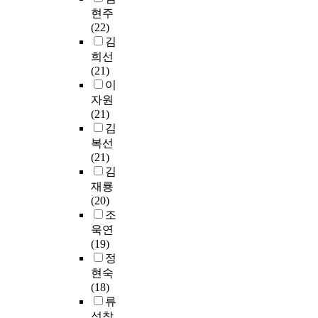
을
이
o
타
러
교
리
i
현주
회
주
에
u
전
한
진
한
o
(22)
를
고
실
r
공
시
학
과
n
김
제
자
용
s
과
대
을
목
,
희선
공
한
음
e
목
속
기
만
s
(21)
한
다
악
t
수
의
피
을
o
이
다
.
전
h
업
커
하
찾
s
.
자원
본
공
e
시
뮤
는
아
h
미
(21)
연
생
m
지
니
문
일
o
술
김
구
들
s
식
케
제
부
u
실
복선
를
이
e
부
이
를
과
l
기
(21)
수
교
l
족
션
해
목
d
연
김
행
육
v
과
구
소
편
p
계
재룡
하
대
e
적
성
하
중
r
활
(20)
기
학
s
절
요
는
현
o
동
조
위
원
a
한
소
동
상
v
은
욱연
해
을
n
교
는
시
이
i
특
(19)
본
진
d
수
다
에
나
d
히
정
인
학
a
방
양
필
타
e
어
은
현숙
하
t
법
한
요
나
b
린
제
(18)
기
t
의
매
이
고
a
이
7
류
위
e
결
체
상
있
s
의
차
성창
해