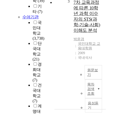
학
학
(39)
3
a
7차 교육과정
원
기
j
에 따른 10학
을
타
(7)
o
년 과학 이수
졸
r
수여기관
자의 STS(과
업
s
국
학-기술-사회)
한
t
민대
이해도 분석
실
h
학교
용
a
(3,738)
박윤경
음
t
단
국민대학교 교
악
r
육대학원
국대
전
e
2009
학교
공
p
국내석사
(21)
생
o
경
의
r
희대
원문보
교
t
학교
기
육
e
(7)
본
대
d
목차
건
연
학
t
검색
국대
구
원
h
조회
학교
는
에
a
(7)
과
서
t
음성듣
계
학
의
기
t
명대
과
경
h