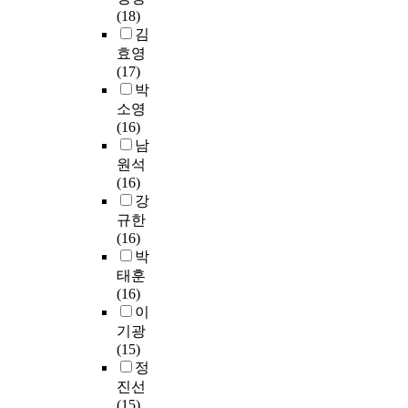
n
여
를
으
다
i
흥
교
(18)
필
d
등
통
로
.
c
미
육
김
요
e
으
한
과
따
d
를
과
한
효영
d
로
전
열
라
a
유
정
지
(17)
t
인
달
되
서
t
도
과
원
박
h
하
방
어
본
a
하
S
자
소영
e
여
식
있
연
t
고
T
격
(16)
g
파
으
는
구
o
수
S
에
남
r
행
로
대
는
w
업
(
대
원석
a
적
수
학
고
h
의
S
해
(16)
d
인
용
입
등
o
분
c
명
강
u
교
되
시
학
m
위
i
확
규한
a
육
고
문
교
r
기
e
한
(16)
t
과
있
제
2
e
와
n
기
박
e
정
다
도
학
l
질
c
준
s
운
태훈
.
완
년
a
을
e
과
c
영
(16)
시
화
이
t
결
T
방
h
이
이
각
시
과
e
정
e
안
o
이
기광
매
킨
학
d
하
c
을
o
루
(15)
체
다
생
p
므
h
논
l
어
정
에
는
들
e
로
n
의
a
지
대
취
진선
이
o
어
o
해
t
고
한
지
(15)
화