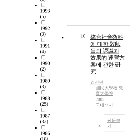
교
도
t
u
나
1
t
도
육
출
h
a
라
1993
0
h
그
을
하
e
l
의
(5)
개
e
의
받
였
s
)
현
과
a
미
지
다
u
1992
미
행
목
w
가
않
.
(3)
b
술
고
10
을
統合社會敎科
a
점
는
j
감
등
배
r
에 대한 敎師
점
다
본
1991
e
상
학
우
e
더
들의 認識과
.
(4)
연
c
수
교
고
n
커
效果的 運營方
따
구
t
업
교
고
e
지
1990
라
案에 관한 硏
의
s
연
육
교
s
고
(2)
서
결
究
w
구
체
2
s
있
1
과
e
안
제
,
a
1989
다
0
김신년
는
r
여
는
3
(3)
n
.
國民大學校 敎
학
다
e
진
학
학
d
복
育大學院
년
음
a
국
생
1988
년
p
2005
합
과
과
s
민
들
(25)
은
국내석사
r
체
학
같
f
대
의
'
o
험
에
다
o
1987
학
다
선
b
공
서
.
원문보
(32)
l
교
양
택
l
간
이
기
l
미
한
중
e
인
루
첫
1986
o
통
술
적
심
m
박
어
(18)
째