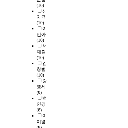
주
g
적
u
으
l
학
(10)
있
울
고
l
은
c
로
e
생
신
는
이
자
i
실
a
나
s
이
차균
문
고
하
s
기
t
타
s
사
(10)
화
있
는
h
연
i
났
t
회
이
현
다
데
e
계
o
다
h
담
상
.
민아
그
d
활
n
.
a
당
이
특
(10)
목
u
동
)
실
n
교
다
성
서
적
c
의
,
제
a
사
.
화
재길
이
a
효
S
로
y
의
미
고
(10)
있
t
과
T
그
e
전
디
등
김
다
i
성
S
들
a
공
어
학
창범
.
o
을
와
은
r
에
는
교
(10)
설
n
전
N
교
a
따
현
라
강
문
.
제
I
육
g
라
대
는
영세
조
D
로
E
대
o
영
인
의
(9)
사
e
,
사
학
.
역
의
미
백
결
p
박
이
원
T
별
사
는
과
인경
e
물
의
진
h
학
고
특
수
(8)
n
관
관
학
e
습
와
정
능
이
d
교
계
과
s
의
일
전
시
미영
i
육
에
정
t
욕
상
문
험
(8)
n
영