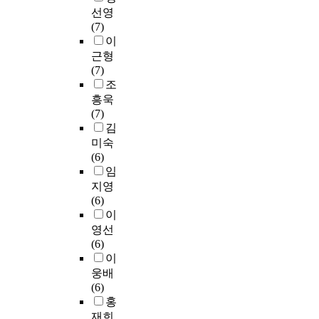
,
.
각
를
로
d
관
교
선영
험
e
이
문
조
가
y
교
육
(7)
이
a
에
화
기
장
h
육
과
이
있
c
본
현
에
높
a
과
정
었
근형
h
연
상
결
았
s
미
에
으
(7)
o
구
에
정
고
e
술
의
며
조
f
에
대
한
,
s
교
한
,
흥욱
w
서
한
학
생
t
육
1
이
(7)
h
는
미
생
물
a
의
0
에
김
o
,
술
들
Ⅰ
b
연
학
실
미숙
m
2
교
을
이
l
관
년
용
(6)
p
0
육
대
1
i
성
과
음
임
a
0
의
상
9
s
을
학
악
지영
r
2
실
으
%
h
찾
교
전
(6)
t
년
제
로
,
e
아
과
공
이
i
제
적
,
화
d
두
서
자
c
7
영선
접
특
학
t
영
의
가
i
차
(6)
근
정
Ⅱ
h
역
단
음
p
교
이
방
산
1
e
의
원
악
a
육
웅배
식
업
8
f
통
분
교
t
과
(6)
을
과
%
o
합
석
육
e
정
홍
제
연
,
l
을
과
전
d
에
시
관
재희
생