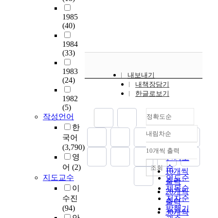
w
합
교
성
교
s
물
지
,
s
사
육
과
육
o
관
1985
고
연
:
회
대
흥
과
f
은
(40)
있
구
t
과
학
미
정
e
전
는
참
h
설
원
,
'
a
1984
시
교
여
e
치
미
능
으
(33)
r
물
과
자
y
는
술
력
로
l
과
과
들
w
학
교
개
1983
정
y
관
내보내기
정
은
e
생
육
발
(24)
해
c
람
내책장담기
이
교
r
의
전
및
학
h
자
한글로보기
제
육
e
학
1982
공
신
생
i
의
7
대
(5)
c
습
(
장
들
l
직
차
학
작성언어
정확도순
o
부
지
에
이
d
접
교
원
한
u
담
도
미
학
h
적
내림차순
육
진
정확도
n
을
국어
교
흡
업
o
인
과
학
s
줄
(3,790)
순
수
하
수
o
10개씩 출력
만
정
내림차순
을
e
여
영
인기도
박
고
준
d
남
에
준
l
통
어
(2)
소
,
순
조회
과
E
10개씩
이
서
비
i
합
영
특
지도교수
연도순
적
n
가
출력
추
하
n
적
)
히
이
제목순
성
g
능
20개씩
구
는
g
사
안
실
수진
저자순
에
l
하
출력
하
과
m
고
여
업
(94)
맞
발행기
i
며
30개씩
는
정
a
능
진
계
안
게