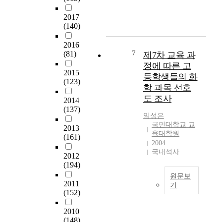
e
관
에
생
f
n
은
의
6
e
2017
e
예
해
인
(140)
d
r
술
개
을
u
a
작
정
연
2016
c
l
품
7
된
(81)
제7차 교육 과
구
a
b
과
과
참
정에 따른 고
t
a
유
2015
학
여
등학생들의 화
i
c
물
(123)
과
자
o
학 과목 선호
k
등
교
로
n
도 조사
g
2014
을
육
선
a
(137)
r
수
과
정
n
임성은
o
집
정
하
국민대학교 교
d
2013
u
·
에
고
육대학원
c
(161)
n
보
서
2004
,
h
d
존
국내석사
학
질
o
2012
f
·
생
문
(194)
s
a
연
들
지
e
원문보
c
구
은
를
2011
t
기
t
하
국
(152)
제
h
제
o
고
민
작
e
7
r
전
2010
공
하
c
차
v
시
(148)
통