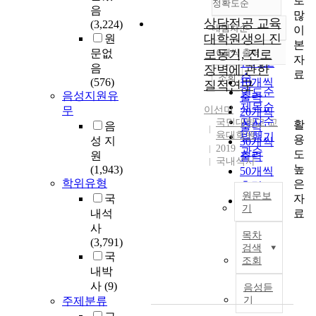
로
정확도순
음
많
상담전공 교육
(3,224)
내림차순
이
정확도
대학원생의 진
원
본
순
문없
로동기, 진로
10개씩 출력
내림차순
자
인기도
음
장벽에 관한
료
순
조회
(576)
10개씩
질적연구
연도순
음성지원유
출력
제목순
무
이선미
20개씩
저자순
국민대학교 교
활
음
출력
육대학원
발행기
용
성 지
30개씩
2019
관순
도
원
출력
국내석사
높
(1,943)
50개씩
학위유형
은
출력
원문보
자
국
100개씩
기
료
내석
출력
T
사
목차
h
(3,791)
검색
i
국
조회
s
내박
s
사
(9)
음성듣
t
주제분류
기
u