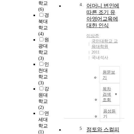
학교
교
험
4
어머니 변인에
e
(6)
육
과
y
따른 조기 유
경
과
진
a
아영어교육에
북대
정
로
d
대한 인식
중
학교
탐
v
국
(4)
색
a
이상주
민
원
과
n
국민대학교 교
공
광대
정
육대학원
c
통
이
학교
2011
e
과
국내석사
그
(3)
d
학
들
인
t
과
의
천대
o
원문보
정
전
학교
a
기
의
공
(3)
g
I
마
및
강
r
목차
n
지
진
검색
원대
a
t
막
로
조회
d
학교
h
학
에
u
(2)
i
년
음성듣
대
a
연
s
기
인
한
t
세대
s
1
인
e
학교
t
5
점토와 스컬피
0
식
s
(1)
u