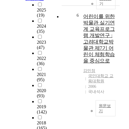
o
e
기
도
였
l
p
2025
에
다
o
e
(19)
6
어린이를 위한
대
.
g
n
한
박물관 실기연
이
y
d
2024
의
를
계 교육프로그
a
(35)
i
문
위
램 개발연구 :
t
n
으
해
a
고려대학교박
2023
g
로
교
g
(47)
물관 제7기 어
o
시
육
r
린이 체험학습
n
작
대
a
2022
을 중심으로
t
되
학
(36)
d
h
었
원
u
강민정
e
다
을
2021
a
국민대학교 교
m
.
(95)
졸
t
육대학원
o
즉
업
2006
e
t
2020
,
한
국내석사
s
h
(93)
7
실
c
e
차
용
h
원문보
r
2019
교
음
o
기
(142)
'
육
악
o
s
박
과
전
l
2018
g
물
정
공
o
(165)