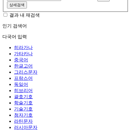
상세검색
결과 내 재검색
인기 검색어
다국어 입력
히라가나
가타카나
중국어
한글고어
그리스문자
프랑스어
독일어
히브리어
괄호기호
학술기호
기술기호
첨자기호
라틴문자
러시아문자