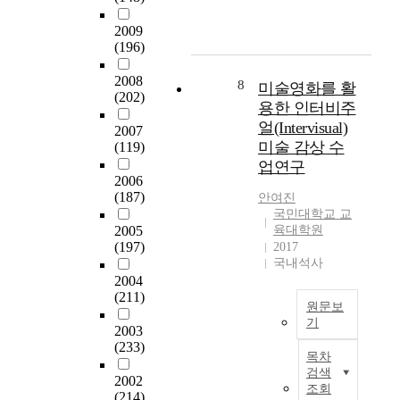
여
a
교
a
연
기
심
r
육
r
2009
출
본
층
e
과
(196)
i
하
교
면
e
정
a
는
육
담
r
2008
의
b
8
문
미술영화를 활
과
을
p
(202)
특
l
화
용한 인터비주
정
진
a
징
e
적
인
얼(Intervisual)
행
t
2007
은
s
체
과
하
미술 감상 수
(119)
h
초
,
험
학
였
업연구
o
등
w
과
을
다
2006
f
학
h
여
1
(187)
.
안여진
a
교
e
가
0
국민대학교 교
수
c
1
t
생
2005
육대학원
학
집
o
학
h
활
(197)
2017
년
한
u
년
e
국내석사
의
까
자
n
에
r
2004
공
지
료
s
서
(211)
t
간
만
는
원문보
e
고
h
으
의
연
기
l
2003
교
e
로
무
구
o
국
(233)
1
r
서
적
목차
문
r
문
학
e
뿐
검색
으
제
.
2002
초
년
i
만
조회
로
에
(214)
T
록