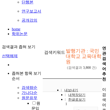
단행본
연구보고서
공개강의
home
학위논문
검색결과 좁혀 보기
연
발행기관 : 국민
검색키워드
관
대학교 교육대학
선택해제
검
원
색
(검색결과
3,800
건)
어
좁혀본 항목 보기
추
순서
천
검색량순
이
내보내기
가나다순
검
내책장담기
원문유무
색
한글로보기
원
1
어
문있