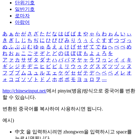
단위기호
일반기호
로마자
아랍어
あ
ぁ
か
が
さ
ざ
た
だ
な
は
ば
ぱ
ま
や
ゃ
ら
わ
ゎ
ん
い
ぃ
き
ぎ
し
じ
ち
ぢ
に
ひ
び
ぴ
み
り
う
ぅ
く
ぐ
す
ず
つ
づ
っ
ぬ
ふ
ぶ
ぷ
む
ゆ
ゅ
る
え
ぇ
け
げ
せ
ぜ
て
で
ね
へ
べ
ぺ
め
れ
お
ぉ
こ
ご
そ
ぞ
と
ど
の
ほ
ぼ
ぽ
も
よ
ょ
ろ
を
ア
ァ
カ
サ
ザ
タ
ダ
ナ
ハ
バ
パ
マ
ヤ
ャ
ラ
ワ
ヮ
ン
イ
ィ
キ
ギ
シ
ジ
チ
ヂ
ニ
ヒ
ビ
ピ
ミ
リ
ウ
ゥ
ク
グ
ス
ズ
ツ
ヅ
ッ
ヌ
フ
ブ
プ
ム
ユ
ュ
ル
エ
ェ
ケ
ゲ
セ
ゼ
テ
デ
ヘ
ベ
ペ
メ
レ
オ
ォ
コ
ゴ
ソ
ゾ
ト
ド
ノ
ホ
ボ
ポ
モ
ヨ
ョ
ロ
ヲ
―
http://chineseinput.net/
에서 pinyin(병음)방식으로 중국어를 변환
할 수 있습니다.
변환된 중국어를 복사하여 사용하시면 됩니다.
예시)
中文 을 입력하시려면
zhongwen
을 입력하시고 space를
누르시면됩니다.