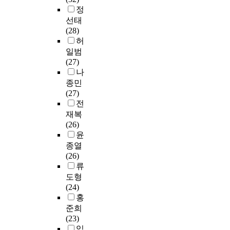
학
y
으
로
,
h
히
정
장
정
교
c
로
써
교
e
려
선태
으
이
학
h
학
미
육
y
가
(28)
로
다
생
i
교
래
대
c
중
허
인
.
들
l
에
의
학
h
시
해
이
일범
은
d
서
사
원
o
키
‘
에
(27)
이
h
경
회
의
s
고
영
대
나
런
o
험
인
지
e
있
상
한
종민
취
o
하
으
원
t
으
사
대
(27)
지
d
기
로
서
h
며
회
안
전
와
E
어
성
거
e
,
’
으
재복
는
n
려
장
절
c
교
라
로
(26)
다
g
운
하
등
o
사
고
서
윤
르
l
다
게
으
u
들
불
정
종열
게
i
양
될
로
n
은
려
부
(26)
실
s
한
학
인
s
전
지
는
류
제
h
교
습
한
e
공
기
실
수
도형
e
육
자
것
l
과
도
업
능
(24)
d
적
에
이
i
목
한
계
시
홍
u
체
게
었
n
이
다
고
험
준희
c
험
도
다
g
아
.
등
에
(23)
a
의
움
.
c
닌
이
학
유
임
t
기