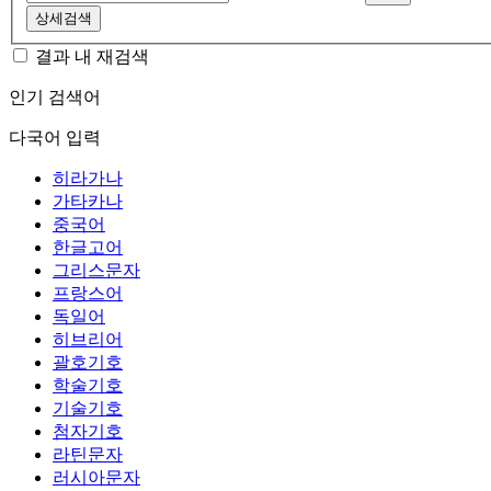
상세검색
결과 내 재검색
인기 검색어
다국어 입력
히라가나
가타카나
중국어
한글고어
그리스문자
프랑스어
독일어
히브리어
괄호기호
학술기호
기술기호
첨자기호
라틴문자
러시아문자