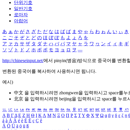
단위기호
일반기호
로마자
아랍어
あ
ぁ
か
が
さ
ざ
た
だ
な
は
ば
ぱ
ま
や
ゃ
ら
わ
ゎ
ん
い
ぃ
き
こ
ご
そ
ぞ
と
ど
の
ほ
ぼ
ぽ
も
よ
ょ
ろ
を
ア
ァ
カ
サ
ザ
タ
ダ
ナ
ハ
バ
パ
マ
ヤ
ャ
ラ
ワ
ヮ
ン
イ
ィ
キ
ギ
ソ
ゾ
ト
ド
ノ
ホ
ボ
ポ
モ
ヨ
ョ
ロ
ヲ
―
http://chineseinput.net/
에서 pinyin(병음)방식으로 중국어를 변환
변환된 중국어를 복사하여 사용하시면 됩니다.
예시)
中文 을 입력하시려면
zhongwen
을 입력하시고 space를
北京 을 입력하시려면
beijing
을 입력하시고 space를 누르
ㅥ
ㅦ
ㅧ
ㅨ
ㅩ
ㅪ
ㅫ
ㅬ
ㅭ
ㅮ
ㅯ
ㅰ
ㅱ
ㅲ
ㅳ
ㅴ
ㅵ
ㅶ
ㅷ
ㅸ
ㅹ
ㅺ
Α
Β
Γ
Δ
Ε
Ζ
Η
Θ
Ι
Κ
Λ
Μ
Ν
Ξ
Ο
Π
Ρ
Σ
Τ
Υ
Φ
Χ
Ψ
Ω
α
β
γ
δ
ε
ζ
η
á
à
Á
À
é
è
É
È
ç
Ç
ê
Ä
Ö
Ü
ä
ö
ü
ß