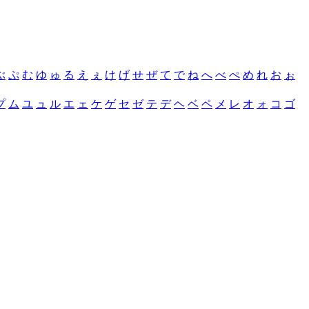
ぶ
ぷ
む
ゆ
ゅ
る
え
ぇ
け
げ
せ
ぜ
て
で
ね
へ
べ
ぺ
め
れ
お
ぉ
プ
ム
ユ
ュ
ル
エ
ェ
ケ
ゲ
セ
ゼ
テ
デ
ヘ
ベ
ペ
メ
レ
オ
ォ
コ
ゴ