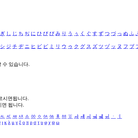
ぎ
し
じ
ち
ぢ
に
ひ
び
ぴ
み
り
う
ぅ
く
ぐ
す
ず
つ
づ
っ
ぬ
ふ
シ
ジ
チ
ヂ
ニ
ヒ
ビ
ピ
ミ
リ
ウ
ゥ
ク
グ
ス
ズ
ツ
ヅ
ッ
ヌ
フ
ブ
할 수 있습니다.
누르시면됩니다.
시면 됩니다.
ㅻ
ㅼ
ㅽ
ㅾ
ㅿ
ㆀ
ㆁ
ㆂ
ㆃ
ㆄ
ㆅ
ㆆ
ㆇ
ㆈ
ㆉ
ㆊ
ㆋ
ㆌ
ㆍ
ㆎ
θ
ι
κ
λ
μ
ν
ξ
ο
π
ρ
σ
τ
υ
φ
χ
ψ
ω