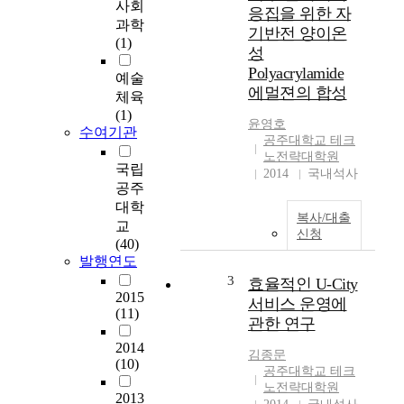
를
사회
응집을 위한 자
사
과학
기반전 양이온
용
(1)
성
한
Polyacrylamide
콘
예술
에멀젼의 합성
크
체육
리
(1)
윤영호
트
수여기관
공주대학교 테크
에
노전략대학원
대
국립
2014
국내석사
한
공주
구
대학
복사/대출
조
교
신청
적
(40)
성
발행연도
능
3
효율적인 U-City
검
2015
서비스 운영에
토
(11)
관한 연구
가
2014
많
김종문
(10)
은
공주대학교 테크
연
노전략대학원
2013
구