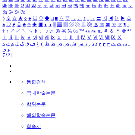
㎒
㎓
㎔
Ω
㏀
㏁
㎊
㎋
㎌
㏖
㏅
㎭
㎮
㎯
㏛
㎩
㎪
㎫
㎬
㏝
㏐
㏓
㏃
㏉
㏜
㏆
§
※
☆
★
○
●
◎
◇
◆
□
■
△
▽
→
←
↑
↓
↔
〓
◁
◀
▷
▶
♤
♠
♡
♥
♧
♣
⊙
◈
▣
◐
◑
▒
▤
▥
▨
▧
▦
▩
♨
☏
☎
☜
☞
¶
†
‡
↕
↗
↙
↖
↘
♭
♩
♪
♬
㉿
㈜
№
㏇
™
㏂
㏘
℡
＃
＆
＊
＠
ª
º
ⅰ
ⅱ
ⅲ
ⅳ
ⅴ
ⅵ
ⅶ
ⅷ
ⅸ
ⅹ
Ⅰ
Ⅱ
Ⅲ
Ⅳ
Ⅴ
Ⅵ
Ⅶ
Ⅷ
Ⅸ
Ⅹ
ا
ب
ت
ث
ج
ح
خ
د
ذ
ر
ز
س
ش
ص
ض
ط
ظ
ع
غ
ف
ق
ک
ل
م
ن
ه
و
ی
닫기
통합검색
국내학술논문
학위논문
해외학술논문
학술지