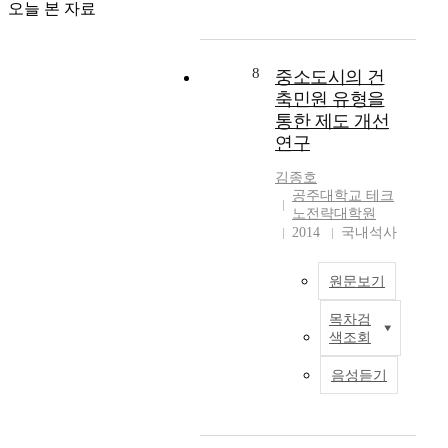
o
g
균
오늘 본 자료
의
성
u
f
n
저
한
에
t
t
a
항
제
서
o
m
t
력
작
8
동
중소도시의 건
m
a
i
이
은
일
o
축민원 유형을
g
o
저
합
한
b
통한 제도 개선
n
n
하
의
결
i
연구
e
o
되
실
과
l
t
f
는
용
를
e
김종호
i
U
것
성
얻
s
공주대학교 테크
c
-
을
과
는
노전략대학원
.
p
C
의
예
2014
국내석사
것
T
r
i
미
술
을
h
o
t
한
적
목
e
p
y
원문보기
다
기
표
g
e
c
.
능
로
e
목차검
r
o
즉
T
을
하
a
색조회
t
n
,
h
분
였
r
y
s
구
e
청
다
i
음성듣기
,
t
조
p
기
.
s
t
r
물
u
법
재
R
h
u
의
r
과
생
e
e
c
크
p