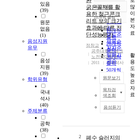
환
로
있음
많
굵은골재를 활
내림차순
정확도
(39)
이
용한 철근콘크
순
10개씩 출력
내림차순
본
리트 보의 크기
인기도
원문
자
효과에 따른 전
순
조회
없음
10개씩
료
단성능평가
연도순
(1)
출력
음성지원
제목순
20개씩
정창교
유무
저자순
출력
공주대학교 테크
발행기
활
30개씩
노전략대학원
음성
관순
용
2011
국내석사
출력
지원
도
50개씩
(39)
높
출력
원문보기
학위유형
은
100개씩
자
출력
목차검
최
국내
료
색조회
근
석사
까
(40)
음성듣기
지
주제분류
순
환
공학
골
(38)
재
2
폐수 슬러지의