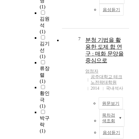
명
생
p
o
n
물
(1)
공
o
n
s
음성듣기
이
정
n
s
y
저
김원
과
e
u
s
항
석
정
n
r
t
할
(1)
으
t
f
e
수
로
o
7
분청 기법을 활
a
m
있
김기
얻
f
용한 도제 합 연
c
h
는
선
은
t
e
a
구 : 매화 문양을
능
(1)
형
r
r
s
중심으로
력
광
a
o
c
이
류장
체
n
u
a
엄정자
크
렬
가
s
공주대학교 테크
g
u
기
(1)
정
m
노전략대학원
h
s
에
상
i
2014
국내석사
n
e
비
황인
적
s
e
d
례
극
인
s
s
t
하
원문보기
(1)
것
i
s
h
지
과
o
a
e
목차검
못
본
박구
의
n
n
s
색조회
하
연
락
비
o
d
t
고
구
(1)
교
f
음성듣기
s
a
평
에
특
a