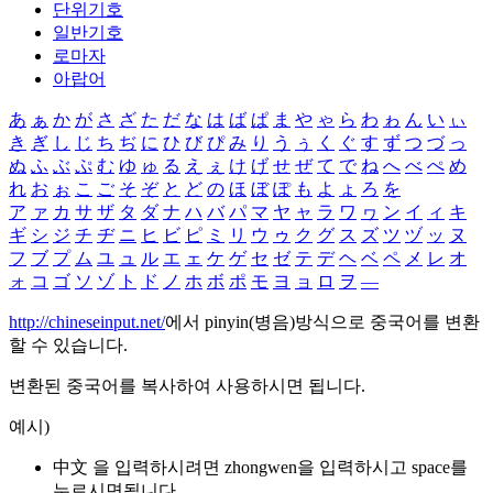
단위기호
일반기호
로마자
아랍어
あ
ぁ
か
が
さ
ざ
た
だ
な
は
ば
ぱ
ま
や
ゃ
ら
わ
ゎ
ん
い
ぃ
き
ぎ
し
じ
ち
ぢ
に
ひ
び
ぴ
み
り
う
ぅ
く
ぐ
す
ず
つ
づ
っ
ぬ
ふ
ぶ
ぷ
む
ゆ
ゅ
る
え
ぇ
け
げ
せ
ぜ
て
で
ね
へ
べ
ぺ
め
れ
お
ぉ
こ
ご
そ
ぞ
と
ど
の
ほ
ぼ
ぽ
も
よ
ょ
ろ
を
ア
ァ
カ
サ
ザ
タ
ダ
ナ
ハ
バ
パ
マ
ヤ
ャ
ラ
ワ
ヮ
ン
イ
ィ
キ
ギ
シ
ジ
チ
ヂ
ニ
ヒ
ビ
ピ
ミ
リ
ウ
ゥ
ク
グ
ス
ズ
ツ
ヅ
ッ
ヌ
フ
ブ
プ
ム
ユ
ュ
ル
エ
ェ
ケ
ゲ
セ
ゼ
テ
デ
ヘ
ベ
ペ
メ
レ
オ
ォ
コ
ゴ
ソ
ゾ
ト
ド
ノ
ホ
ボ
ポ
モ
ヨ
ョ
ロ
ヲ
―
http://chineseinput.net/
에서 pinyin(병음)방식으로 중국어를 변환
할 수 있습니다.
변환된 중국어를 복사하여 사용하시면 됩니다.
예시)
中文 을 입력하시려면
zhongwen
을 입력하시고 space를
누르시면됩니다.