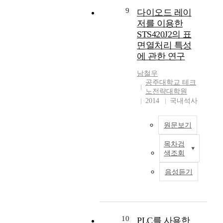
매
형
q
i
t
기
o
9
화
다이오드 레이
광
u
n
i
가
s
문
저를 이용한
체
i
f
o
증
e
양
공
STS420J2의 표
r
l
n
가
o
으
정
e
면열처리 특성
u
r
함
f
로
으
d
에 관한 연구
e
e
에
t
도
로
t
n
c
따
h
구
얻
o
남철우
c
e
라
i
화
은
공주대학교 테크
h
e
n
구
s
하
노전략대학원
칩
a
o
t
조
s
여
2014
국내석사
이
v
f
l
물
t
그
정
e
a
y
이
u
목
상
g
원문보기
n
.
저
d
적
의
o
n
A
항
y
을
것
o
목차검
e
f
본
할
w
전
과
d
색조회
a
t
연
수
a
달
동
m
l
e
구
있
s
하
일
음성듣기
e
i
r
에
는
c
고
한
c
n
t
사
능
o
자
특
h
g
h
용
력
n
하
성
a
t
e
된
이
d
였
을
n
e
U
시
구
u
10
PLC를 사용한
다
얻
i