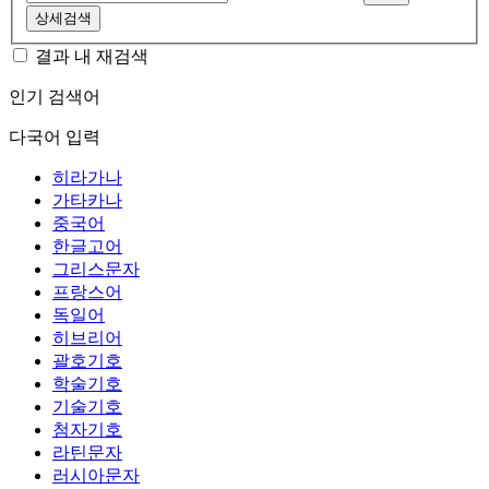
상세검색
결과 내 재검색
인기 검색어
다국어 입력
히라가나
가타카나
중국어
한글고어
그리스문자
프랑스어
독일어
히브리어
괄호기호
학술기호
기술기호
첨자기호
라틴문자
러시아문자