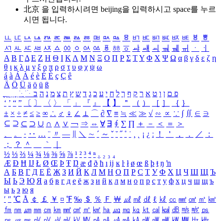
北京 을 입력하시려면
beijing
을 입력하시고 space를 누르
시면 됩니다.
ㅥ
ㅦ
ㅧ
ㅨ
ㅩ
ㅪ
ㅫ
ㅬ
ㅭ
ㅮ
ㅯ
ㅰ
ㅱ
ㅲ
ㅳ
ㅴ
ㅵ
ㅶ
ㅷ
ㅸ
ㅹ
ㅺ
ㅻ
ㅼ
ㅽ
ㅾ
ㅿ
ㆀ
ㆁ
ㆂ
ㆃ
ㆄ
ㆅ
ㆆ
ㆇ
ㆈ
ㆉ
ㆊ
ㆋ
ㆌ
ㆍ
ㆎ
Α
Β
Γ
Δ
Ε
Ζ
Η
Θ
Ι
Κ
Λ
Μ
Ν
Ξ
Ο
Π
Ρ
Σ
Τ
Υ
Φ
Χ
Ψ
Ω
α
β
γ
δ
ε
ζ
η
θ
ι
κ
λ
μ
ν
ξ
ο
π
ρ
σ
τ
υ
φ
χ
ψ
ω
á
à
Á
À
é
è
É
È
ç
Ç
ê
Ä
Ö
Ü
ä
ö
ü
ß
ְ
ֳ
ֲ
ֱ
ָ
ַ
ֵ
ֶ
ִ
ֹ
ּ
ֻ
ׂ
ׁ
ּ
ב
ה
נ
מ
צ
ת
ץ
ש
ד
ג
כ
ע
י
ח
ל
ך
ף
ק
ר
א
ט
ו
ן
ם
פ
‘
’
“
”
〔
〕
〈
〉
「
」
『
』
【
】
＂
（
）
［
］
｛
｝
±
×
÷
≠
≤
≥
∞
∴
♂
♀
∠
⊥
⌒
∂
∇
≡
≒
≪
≫
√
∽
∝
∵
∫
∬
∈
∋
⊆
⊇
⊂
⊃
∪
∩
∧
∨
￢
⇒
⇔
∀
∃
∮
∑
∏
＋
－
＜
＝
＞
、
。
·
‥
…
¨
〃
―
∥
＼
∼
´
～
ˇ
˘
˝
˚
˙
¸
˛
¡
¿
ː
！
＇
，
．
／
：
；
？
＾
＿
｀
｜
½
⅓
⅔
¼
¾
⅛
⅜
⅝
⅞
¹
²
³
⁴
ⁿ
₁
₂
₃
₄
Æ
Ð
Ħ
Ĳ
Ł
Ø
Œ
Þ
Ŧ
Ŋ
æ
đ
ð
ħ
ı
ĳ
ĸ
ŀ
ł
ø
œ
ß
þ
ŧ
ŋ
ŉ
А
Б
В
Г
Д
Е
Ё
Ж
З
И
Й
К
Л
М
Н
О
П
Р
С
Т
У
Ф
Х
Ц
Ч
Ш
Щ
Ъ
Ы
Ь
Э
Ю
Я
а
б
в
г
д
е
ё
ж
з
и
й
к
л
м
н
о
п
р
с
т
у
ф
х
ц
ч
ш
щ
ъ
ы
ь
э
ю
я
′
″
℃
Å
￠
￡
￥
¤
℉
‰
＄
％
Ｆ
￦
㎕
㎖
㎗
ℓ
㎘
㏄
㎣
㎤
㎥
㎦
㎙
㎚
㎛
㎜
㎝
㎞
㎟
㎠
㎡
㎢
㏊
㎍
㎎
㎏
㏏
㎈
㎉
㏈
㎧
㎨
㎰
㎱
㎲
㎳
㎴
㎵
㎶
㎷
㎸
㎹
㎀
㎁
㎂
㎃
㎄
㎺
㎻
㎽
㎾
㎿
㎐
㎑