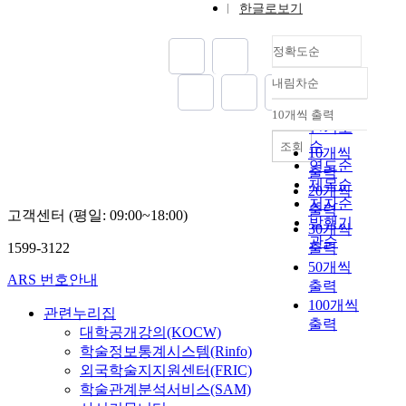
이
t
연
대
한글로보기
h
s
,
o
적
되
o
결
된
w
u
a
n
특
며
c
되
다
e
정확도순
r
l
t
성
따
o
어
.
a
e
a
r
을
라
r
오
현
r
내림차순
f
r
o
정확도
연
서
r
면
재
r
o
g
l
순
구
최
e
서
10개씩 출력
여
e
내림차순
r
e
p
하
인기도
근
s
그
러
s
a
a
r
기
순
건
p
조회
본
10개씩
분
i
n
m
o
위
축
o
연도순
연
출력
야
s
a
o
c
해
구
n
제목순
의
에
20개씩
t
i
u
e
H
조
d
저자순
아
서
출력
a
고객센터 (평일: 09:00~18:00)
r
n
s
P
물
t
발행기
름
L
n
30개씩
c
t
s
D
의
o
다
관순
E
c
1599-3122
출력
u
o
r
L
대
t
움
D
e
50개씩
r
f
e
을
형
h
을
ARS 번호안내
단
a
출력
t
m
q
이
화
e
뒷
가
n
100개씩
a
a
u
용
,
t
관련누리집
받
를
d
출력
i
i
e
한
장
y
침
대학공개강의(KOCW)
낮
h
n
n
s
열
대
p
해
학술정보통계시스템(Rinfo)
추
i
a
t
t
처
화
e
주
외국학술지지원센터(FRIC)
려
g
n
e
s
리
에
s
는
학술관계분석서비스(SAM)
는
h
d
n
v
를
따
o
내