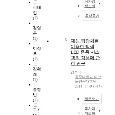
.
목차검
A
s
t
여
색조회
김태
h
s
h
기
현
y
v
e
서
음성듣기
(1)
p
a
l
,
o
r
i
크
김영
i
i
m
기
춘
d
a
i
효
(1)
g
6
재생 형광체를
b
t
과
e
l
o
이용한 백색
란
이정
a
e
f
LED 응용 시스
구
우
r
s
t
조
템의 적용에 관
(1)
i
i
h
물
한 연구
s
n
e
의
김황
a
f
p
크
김중식
래
m
l
r
공주대학교 테크
기
(1)
a
u
o
노전략대학원
가
j
2014
국내석사
e
p
커
송창
o
n
u
지
빈
r
c
l
면
원문보기
(1)
c
i
s
서
o
n
i
구
목차검
구자
재
m
g
o
조
색조회