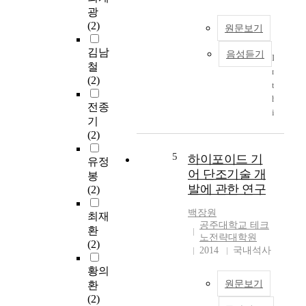
n
리
광
s
트
(2)
원문보기
t
부
r
재
김남
음성듣기
I
u
의
철
n
c
크
(2)
t
t
기
h
i
효
전종
i
o
과
기
s
n
에
(2)
s
b
대
t
u
5
한
하이포이드 기
유정
u
s
연
어 단조기술 개
봉
d
i
구
발에 관한 연구
(2)
y
n
는
,
e
미
백장원
최재
a
s
진
공주대학교 테크
환
s
s
노전략대학원
한
(2)
p
d
2014
국내석사
실
r
u
정
황의
o
e
이
원문보기
환
c
t
다
(2)
e
o