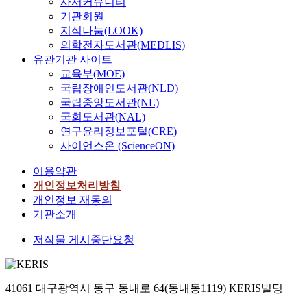
시
사서커뮤니티
s
m
a
a
실
른
f
면
도
기관회원
t
a
n
r
시
크
t
의
가
r
지식나눔(LOOK)
t
c
i
하
기
h
의
많
e
의학전자도서관(MEDLIS)
e
e
o
였
효
e
미
다
n
유관기관 사이트
r
c
u
다
과
a
를
.
g
교육부(MOE)
i
o
s
.
에
r
형
본
t
국립장애인도서관(NLD)
a
s
t
출
대
c
성
연
h
국립중앙도서관(NL)
l
t
y
력
한
h
한
구
G
q
s
p
국회도서관(NAL)
값
고
i
다
의
e
u
l
e
연구윤리정보포털(CRE)
으
려
t
.
목
n
a
e
s
로
사이언스온 (ScienceON)
가
e
특
표
e
l
f
o
는
필
c
히
는
r
이용약관
i
t
f
1
수
t
합
L
a
t
o
c
개인정보처리방침
0
적
u
이
E
l
y
n
o
개인정보 재동의
0
이
r
라
D
l
o
a
n
0
기관소개
라
a
는
시
y
f
b
t
,
할
l
용
스
,
저작물 게시중단요청
c
i
r
1
수
p
기
템
a
o
g
o
5
있
e
의
제
m
o
b
l
0
다
t
사
조
e
l
u
s
0
.
i
용
41061 대구광역시 동구 동내로 64(동내동1119) KERIS빌딩
의
c
i
r
y
,
또
t
이
원
h