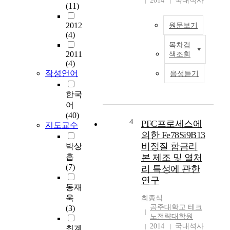
2014
국내석사
(11)
를
통
2012
원문보기
해
(4)
진
목차검
T
행
2011
색조회
h
중
(4)
e
이
작성언어
음성듣기
d
나
o
아
한국
w
직
어
n
순
(40)
t
4
환
PFC프로세스에
지도교수
u
골
의한 Fe78Si9B13
r
재
비정질 합금리
박상
n
를
흡
본 제조 및 열처
i
사
(7)
리 특성에 관한
n
용
연구
t
한
동재
h
철
욱
최종식
e
근
공주대학교 테크
(3)
c
콘
노전략대학원
o
크
2014
국내석사
최계