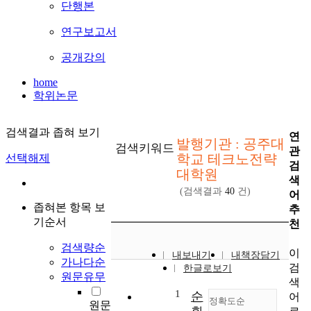
단행본
연구보고서
공개강의
home
학위논문
검색결과 좁혀 보기
연
발행기관 : 공주대
검색키워드
관
학교 테크노전략
선택해제
검
대학원
색
(검색결과
40
건)
어
좁혀본 항목 보
추
기순서
천
검색량순
이
내보내기
내책장담기
가나다순
검
한글로보기
원문유무
색
1
순
어
정확도순
원문