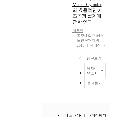
m
-
험
조
c
.
Master Cylinder
어
c
p
C
재
물
t
꽃
의 효율적인 제
L
a
e
i
료
의
e
이
E
조공정 설계에
l
r
t
인
크
d
가
D
p
관한 연구
a
y
S
기
t
지
칩
r
t
p
T
에
o
는
제
이주만
o
u
r
S
비
i
상
공주대학교 테크
조
p
r
o
4
례
m
징
노전략대학원
의
e
e
j
2
하
p
2015
국내석사
성
원
r
,
e
0
여
r
과
가
t
i
c
J
증
o
주
절
i
원문보기
n
t
2
가
v
술
감
e
j
i
의
하
e
적
에
s
목차검
e
s
T
표
지
s
인
큰
색조회
s
c
c
h
면
못
y
면
기
u
t
o
e
열
한
s
은
음성듣기
여
c
i
m
m
처
다
t
우
를
h
o
p
o
리
는
e
리
할
a
n
l
d
에
뜻
m
의
것
s
p
e
e
따
으
a
문
으
h
r
t
r
른
로
n
화
로
i
e
e
n
기
풀
d
와
기
내보내기
내책장담기
g
s
d
c
계