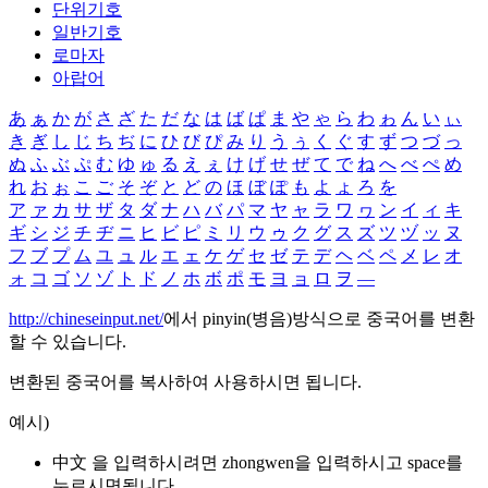
단위기호
일반기호
로마자
아랍어
あ
ぁ
か
が
さ
ざ
た
だ
な
は
ば
ぱ
ま
や
ゃ
ら
わ
ゎ
ん
い
ぃ
き
ぎ
し
じ
ち
ぢ
に
ひ
び
ぴ
み
り
う
ぅ
く
ぐ
す
ず
つ
づ
っ
ぬ
ふ
ぶ
ぷ
む
ゆ
ゅ
る
え
ぇ
け
げ
せ
ぜ
て
で
ね
へ
べ
ぺ
め
れ
お
ぉ
こ
ご
そ
ぞ
と
ど
の
ほ
ぼ
ぽ
も
よ
ょ
ろ
を
ア
ァ
カ
サ
ザ
タ
ダ
ナ
ハ
バ
パ
マ
ヤ
ャ
ラ
ワ
ヮ
ン
イ
ィ
キ
ギ
シ
ジ
チ
ヂ
ニ
ヒ
ビ
ピ
ミ
リ
ウ
ゥ
ク
グ
ス
ズ
ツ
ヅ
ッ
ヌ
フ
ブ
プ
ム
ユ
ュ
ル
エ
ェ
ケ
ゲ
セ
ゼ
テ
デ
ヘ
ベ
ペ
メ
レ
オ
ォ
コ
ゴ
ソ
ゾ
ト
ド
ノ
ホ
ボ
ポ
モ
ヨ
ョ
ロ
ヲ
―
http://chineseinput.net/
에서 pinyin(병음)방식으로 중국어를 변환
할 수 있습니다.
변환된 중국어를 복사하여 사용하시면 됩니다.
예시)
中文 을 입력하시려면
zhongwen
을 입력하시고 space를
누르시면됩니다.