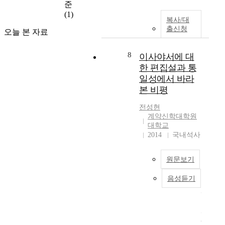
르
설
준
성
을
게
교
(1)
도
어
복사/대
표
의
간
출신청
기
오늘 본 자료
현
회
의
고
된
복
소
죄
것
에
8
이사야서에 대
송
를
이
있
한 편집설과 통
문
짓
많
다
제
일성에서 바라
게
이
고
에
본 비평
된
있
본
관
것
다
다
한
전성현
은
.
.
계약신학대학원
가
교
그
올
대학교
장
만
리
바
2014
국내석사
직
이
고
른
접
라
많
설
본
원문보기
말
은
교
문
한
차
의
이
음성듣기
다
이
이
회
라
.
사
점
복
할
어
야
들
을
수
거
서
이
위
있
스
에
드
해