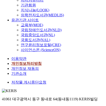
사서커뮤니티
6
론
성
기
할
기관회원
장
에
장
가
수
을
지식나눔(LOOK)
기
으
많
있
주
의학전자도서관(MEDLIS)
초
로
이
다
해
유관기관 사이트
하
타
다
.
하
교육부(MOE)
였
락
르
이
기
국립장애인도서관(NLD)
고
하
다
런
전
국립중앙도서관(NL)
,
고
는
의
에
성
알
국회도서관(NAL)
것
미
고
경
미
연구윤리정보포털(CRE)
이
에
린
적
니
사이언스온 (ScienceON)
다
서
도
죄
안
.
왕
전
이용약관
론
주
역
성
서
은
의
개인정보처리방침
대
하
6
성
의
개인정보 재동의
기
게
장
경
영
기관소개
의
빛
외
적
향
분
을
의
저작물 게시중단요청
은
으
위
발
신
혜
로
기
했
구
론
형
와
던
약
을
식
열
청
41061 대구광역시 동구 동내로 64(동내동1119) KERIS빌딩
의
낳
적
왕
교
역
은
인