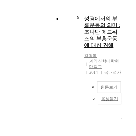
는
틴
대
러
서
고
은
한
난
과
린
그
편
다
9
성경에서의 부
거
도
의
집
.
의
흥운동의 의미 :
전
『
설
열
설
조나단 에드워
서
고
과
왕
교
즈의 부흥운동
6
백
최
기
역
:
에 대한 견해
록
근
에
사
1
』
연
서
를
김형복
-
에
구
는
되
계약신학대학원
1
서
동
악
돌
대학교
1
교
향
한
2014
국내석사
아
을
만
에
왕
볼
주
과
대
이
필
해
원문보기
겸
해
었
요
하
손
고
는
가
고
음성듣기
하
조
찰
데
있
성
지
나
하
,
다
경
못
단
고
역
.
신
한
에
이
대
따
학
인
드
사
기
라
적
간
워
야
에
서
으