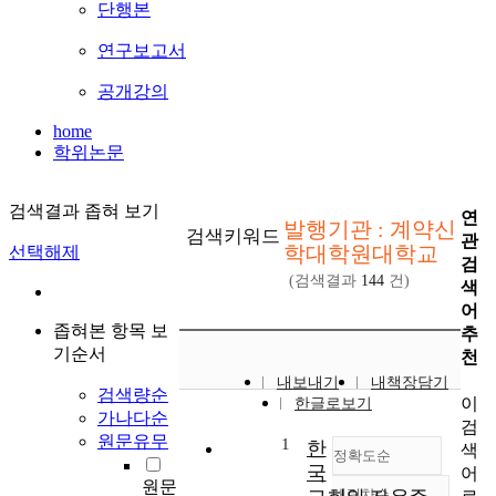
단행본
연구보고서
공개강의
home
학위논문
검색결과 좁혀 보기
연
발행기관 : 계약신
검색키워드
관
학대학원대학교
선택해제
검
(검색결과
144
건)
색
어
좁혀본 항목 보
추
기순서
천
내보내기
내책장담기
검색량순
이
한글로보기
가나다순
검
원문유무
1
한
색
정확도순
국
어
원문
내림차순