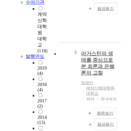
수여기관
음성듣기
구
계약
약
신학
성
대학
경
원
을
대학
보
교
면
(118)
어
3
어거스틴의 생
발행연도
떤
애를 중심으로
특
본 죄론과 은혜
2019
정
론의 고찰
(4)
한
사
장경인
2018
실
계약신학대학원
(4)
이
대학교
나
2014
국내석사
2017
사
(2)
건
원문보기
들
2014
중
(13)
음성듣기
어
에