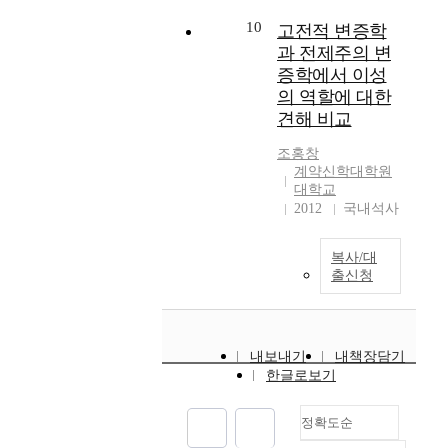
은
즈
서
선
이
로
스
의
의
10
그
고전적 변증학
시
고
스
부
단
왕
과 전제주의 변
대
찰
로
흥
일
에
를
증학에서 이성
해
하
운
저
게
위
의 역할에 대한
보
나
동
작
좋
한
견해 비교
았
님
은
성
은
올
다
처
청
과
점
바
조홍창
.
럼
교
이
도
른
계약신학대학원
필
되
도
사
있
대학교
설
자
려
들
야
다
2012
국내석사
교
는
고
이
서
는
의
성
하
신
의
식
좌
도
복사/대
다
앙
통
으
표
출신청
간
가
의
일
로
는
의
죄
자
성
기
과
소
에
유
에
록
거
송
대
를
대
한
의
내보내기
내책장담기
문
한
찾
한
다
설
한글로보기
제
형
아
연
.
교
를
벌
신
구
같
역
성
정확도순
을
대
를
은
사
경
받
륙
통
왕