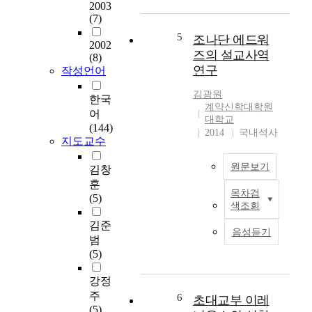
2003
성
어
다
(7)
도
떻
.
간
5
조나단 에드워
게
그
2002
의
비
즈의 설교사역
대
(8)
소
롯
연구
표
작성언어
송
되
적
문
었
김광원
인
한국
제
계약신학대학원
는
것
어
”
대학교
지
이
(144)
에
2014
국내석사
『
열
지도교수
대
고
왕
하
백
기
원문보기
김창
여
록
와
훈
개
』
목차검
역
한
(5)
혁
에
색조회
대
국
주
서
기
김준
의
의
음성듣기
감
의
기
범
입
동
말
독
(5)
장
있
씀
교
의
게
이
강정
위
견
밝
다
기
주
6
초대교부 이레
해
히
.
를
(5)