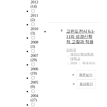
거
서
2012
스
(14)
중
틴
요
이
2011
한
(2)
그
사
의
실
2010
삶
4
에
고린도전서 6:1-
(3)
을
대
11의 성경신학
통
해
적 고찰과 적용
2008
해
서
(3)
서
이
강정국
왜
중
계약신학대학원
2007
인
대학교
으
(29)
간
2018
국내석사
로
이
기
2006
죄
(19)
록
원문보기
가
해
시
2005
둔
음성듣기
본
(9)
작
것
논
되
을
문
2004
었
볼
은
(27)
으
수
“
며
있