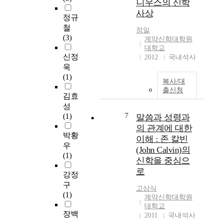
를
니우스의 신학
고
그
해
제
사상
있
런
정규
결
시
다
데
하
철
하
정일
.
열
는
(3)
계약신학대학원
고
어
왕
방
대학교
자
거
기
신정
법
2012
국내석사
했
스
와
은
욱
다
틴
역
다
(1)
.
복사/대
에
대
른
이
출신청
의
기
김효
데
를
하
의
있
성
위
면
이
7
는
(1)
말씀과 성령과
하
최
중
것
의 관계에 대한
여
초
기
박황
이
이해 : 존 칼빈
필
의
록
아
우
자
(John Calvin)의
인
중
니
(1)
는
신학을 중심으
간
에
라
성
로
이
는
강정
바
경
하
상
로
구
전
고상식
나
당
올
(1)
체
계약신학대학원
님
히
바
대학교
에
말
다
장백
른
2011
국내석사
서
씀