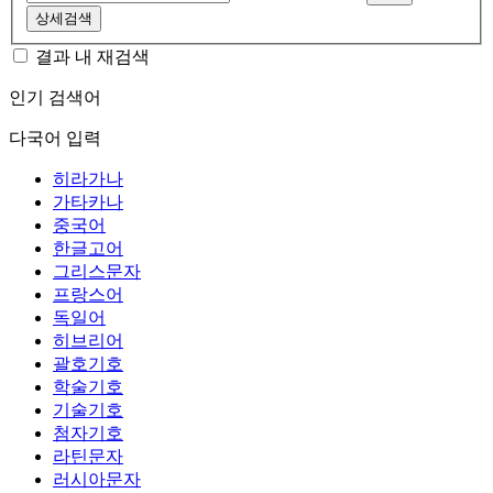
상세검색
결과 내 재검색
인기 검색어
다국어 입력
히라가나
가타카나
중국어
한글고어
그리스문자
프랑스어
독일어
히브리어
괄호기호
학술기호
기술기호
첨자기호
라틴문자
러시아문자