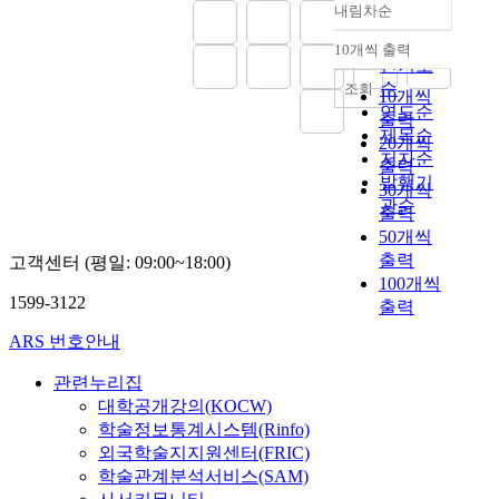
가
신
내림차순
은
으
정확도
해
이
보
학
것
로
순
편
야
여
10개씩 출력
적
내림차순
이
이
집
인기도
기
주
으
라
주
설
순
를
조회
는
10개씩
로
말
한
을
하
연도순
올
출력
보
하
지
비
는
제목순
바
20개씩
다
고
한
평
데
저자순
른
출력
더
있
세
하
,
발행기
선
잘
30개씩
다
대
는
열
례
관순
이
출력
.
가
논
왕
들
해
50개씩
그
지
문
기
을
하
출력
고객센터 (평일: 09:00~18:00)
의
난
의
비
기
100개씩
신
후
분
교
위
1599-3122
출력
학
교
위
연
하
적
회
기
구
ARS 번호안내
여
사
는
와
하
,
상
산
역
관련누리집
는
고
은
업
대
가
대학공개강의(KOCW)
린
성
화
기
운
학술정보통계시스템(Rinfo)
도
경
와
의
데
외국학술지지원센터(FRIC)
전
적
경
분
회
학술관계분석서비스(SAM)
서
죄
제
위
복