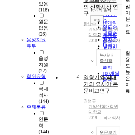
교회의 자유주
로
정확도
있음
많
의 신학사상 연
순
(118)
10개씩 출력
내림차순
이
구
인기도
본
순
조회
원문
10개씩
한난수
자
연도순
없음
출력
계약신학대학원
료
제목순
(26)
대학교
20개씩
음성지원
저자순
2010
국내석사
출력
유무
발행기
30개씩
관순
활
출력
복사/대
음성
용
50개씩
출신청
지원
도
출력
(22)
높
100개씩
학위유형
2
열왕기와 역대
은
출력
기의 요시야 본
자
국내
문비교연구
료
석사
(144)
최범규
주제분류
계약신학대학원
대학교
2019
국내석사
인문
학
(144)
원문보기