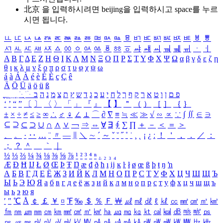
北京 을 입력하시려면
beijing
을 입력하시고 space를 누르
시면 됩니다.
ㅥ
ㅦ
ㅧ
ㅨ
ㅩ
ㅪ
ㅫ
ㅬ
ㅭ
ㅮ
ㅯ
ㅰ
ㅱ
ㅲ
ㅳ
ㅴ
ㅵ
ㅶ
ㅷ
ㅸ
ㅹ
ㅺ
ㅻ
ㅼ
ㅽ
ㅾ
ㅿ
ㆀ
ㆁ
ㆂ
ㆃ
ㆄ
ㆅ
ㆆ
ㆇ
ㆈ
ㆉ
ㆊ
ㆋ
ㆌ
ㆍ
ㆎ
Α
Β
Γ
Δ
Ε
Ζ
Η
Θ
Ι
Κ
Λ
Μ
Ν
Ξ
Ο
Π
Ρ
Σ
Τ
Υ
Φ
Χ
Ψ
Ω
α
β
γ
δ
ε
ζ
η
θ
ι
κ
λ
μ
ν
ξ
ο
π
ρ
σ
τ
υ
φ
χ
ψ
ω
á
à
Á
À
é
è
É
È
ç
Ç
ê
Ä
Ö
Ü
ä
ö
ü
ß
ְ
ֳ
ֲ
ֱ
ָ
ַ
ֵ
ֶ
ִ
ֹ
ּ
ֻ
ׂ
ׁ
ּ
ב
ה
נ
מ
צ
ת
ץ
ש
ד
ג
כ
ע
י
ח
ל
ך
ף
ק
ר
א
ט
ו
ן
ם
פ
‘
’
“
”
〔
〕
〈
〉
「
」
『
』
【
】
＂
（
）
［
］
｛
｝
±
×
÷
≠
≤
≥
∞
∴
♂
♀
∠
⊥
⌒
∂
∇
≡
≒
≪
≫
√
∽
∝
∵
∫
∬
∈
∋
⊆
⊇
⊂
⊃
∪
∩
∧
∨
￢
⇒
⇔
∀
∃
∮
∑
∏
＋
－
＜
＝
＞
、
。
·
‥
…
¨
〃
―
∥
＼
∼
´
～
ˇ
˘
˝
˚
˙
¸
˛
¡
¿
ː
！
＇
，
．
／
：
；
？
＾
＿
｀
｜
½
⅓
⅔
¼
¾
⅛
⅜
⅝
⅞
¹
²
³
⁴
ⁿ
₁
₂
₃
₄
Æ
Ð
Ħ
Ĳ
Ł
Ø
Œ
Þ
Ŧ
Ŋ
æ
đ
ð
ħ
ı
ĳ
ĸ
ŀ
ł
ø
œ
ß
þ
ŧ
ŋ
ŉ
А
Б
В
Г
Д
Е
Ё
Ж
З
И
Й
К
Л
М
Н
О
П
Р
С
Т
У
Ф
Х
Ц
Ч
Ш
Щ
Ъ
Ы
Ь
Э
Ю
Я
а
б
в
г
д
е
ё
ж
з
и
й
к
л
м
н
о
п
р
с
т
у
ф
х
ц
ч
ш
щ
ъ
ы
ь
э
ю
я
′
″
℃
Å
￠
￡
￥
¤
℉
‰
＄
％
Ｆ
￦
㎕
㎖
㎗
ℓ
㎘
㏄
㎣
㎤
㎥
㎦
㎙
㎚
㎛
㎜
㎝
㎞
㎟
㎠
㎡
㎢
㏊
㎍
㎎
㎏
㏏
㎈
㎉
㏈
㎧
㎨
㎰
㎱
㎲
㎳
㎴
㎵
㎶
㎷
㎸
㎹
㎀
㎁
㎂
㎃
㎄
㎺
㎻
㎽
㎾
㎿
㎐
㎑