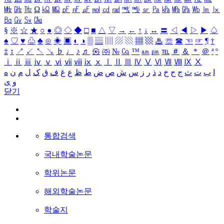
㎒
㎓
㎔
Ω
㏀
㏁
㎊
㎋
㎌
㏖
㏅
㎭
㎮
㎯
㏛
㎩
㎪
㎫
㎬
㏝
㏐
㏓
㏃
㏉
㏜
㏆
§
※
☆
★
○
●
◎
◇
◆
□
■
△
▽
→
←
↑
↓
↔
〓
◁
◀
▷
▶
♤
♠
♡
♥
♧
♣
⊙
◈
▣
◐
◑
▒
▤
▥
▨
▧
▦
▩
♨
☏
☎
☜
☞
¶
†
‡
↕
↗
↙
↖
↘
♭
♩
♪
♬
㉿
㈜
№
㏇
™
㏂
㏘
℡
＃
＆
＊
＠
ª
º
ⅰ
ⅱ
ⅲ
ⅳ
ⅴ
ⅵ
ⅶ
ⅷ
ⅸ
ⅹ
Ⅰ
Ⅱ
Ⅲ
Ⅳ
Ⅴ
Ⅵ
Ⅶ
Ⅷ
Ⅸ
Ⅹ
ا
ب
ت
ث
ج
ح
خ
د
ذ
ر
ز
س
ش
ص
ض
ط
ظ
ع
غ
ف
ق
ک
ل
م
ن
ه
و
ی
닫기
통합검색
국내학술논문
학위논문
해외학술논문
학술지