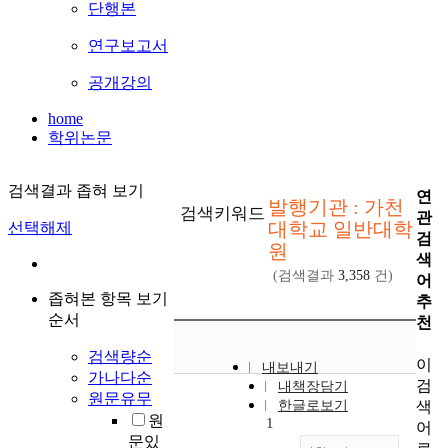
단행본
연구보고서
공개강의
home
학위논문
검색결과 좁혀 보기
연
발행기관 : 가천
검색키워드
관
대학교 일반대학
선택해제
검
원
색
(검색결과
3,358
건)
어
좁혀본 항목 보기
추
순서
천
검색량순
이
내보내기
가나다순
검
내책장담기
원문유무
색
한글로보기
원
1
어
문있