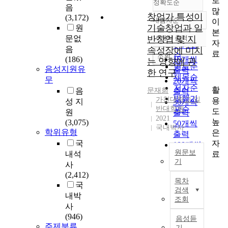
로
정확도순
음
많
창업가 특성이
(3,172)
내림차순
이
정확도
기술창업과 일
원
본
순
문없
반창업 및 지
10개씩 출력
내림차순
자
인기도
음
속성장에 미치
료
순
조회
(186)
10개씩
는 영향에 관
연도순
음성지원유
출력
한 연구
제목순
무
20개씩
저자순
활
음
문재희
출력
발행기
가천대학교 일
용
성 지
30개씩
반대학원
관순
도
원
출력
2021
높
(3,075)
50개씩
국내박사
학위유형
은
출력
자
국
100개씩
원문보
료
내석
출력
기
사
(2,412)
국
목차
국
문
검색
초
내박
조회
록
사
(946)
음성듣
주제분류
기