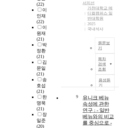
서지선
원
(22)
병
합
활
I
최
과
가천대학교 메
(
이
원
서
용
D
근
를
디컬캠퍼스 일
지
인재
성
비
한
-
에
향
반대학원
도
(22)
과
스
새
1
는
상
2025
교
이
의
병
로
9
이
시
국내석사
수
원재
차
동
운
이
런
킬
:
(21)
이
을
사
후
급
수
원문보
최
박
를
이
업
경
변
있
기
승
살
정환
용
들
제
하
다
혜
신
펴
(21)
한
이
적
는
.
목차
)
규
보
김
입
나
상
경
특
검색
본
간
고
문일
원
타
태
제
히
조회
연
호
,
(21)
환
나
변
상
현
구
사
전
송
자
며
화
황
대
음성듣
는
의
문
를
호섭
기
더
,
과
의
6
조
병
대
(21)
성
학
불
급
5
직
원
9
상
한
장
유니크 베뉴
업
확
변
세
사
의
으
하
명묵
성
실
하
속성에 관한
이
회
지
로
기
(21)
적
하
는
연구 : - 일반
상
화
정
간
시
장
,
고
의
베뉴와의 비교
노
와
분
호
작
거
모
료
일준
를 중심으로 -
인
감
야
유
하
주
호
서
(20)