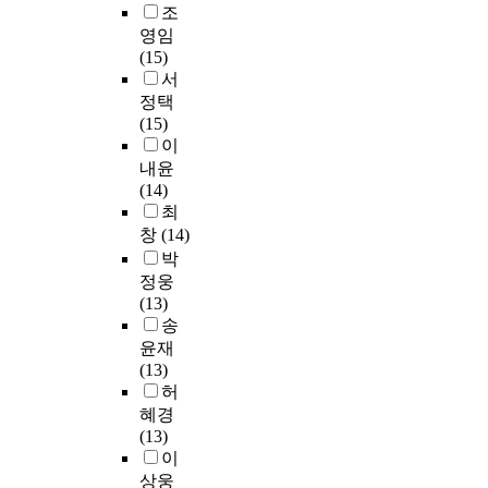
무
원
원
로
평
이
실
조
에
o
M
하
성
환
글
균
지
습
영임
미
m
o
는
과
자
로
앉
는
중
(15)
치
p
d
신
에
중
벌
아
순
겪
서
는
a
i
규
미
만
화
서
서
는
정택
영
r
f
간
치
1
되
보
대
의
(15)
향
i
i
호
는
5
었
낸
로
사
이
김
s
e
사
영
세
다
시
대
소
내윤
유
i
d
를
향
이
.
간
학
통
(14)
진
o
F
대
을
상
국
,
이
문
최
가
n
r
상
실
환
가
스
없
제
창
(14)
천
w
a
으
증
자
들
트
어
를
대
박
i
i
로
적
2
의
레
진
이
학
정웅
t
l
조
으
0
지
스
다
해
교
(13)
h
t
직
로
8
리
,
는
하
대
송
t
y
사
분
명
적
피
자
고
학
h
윤재
I
회
석
을
경
로
조
,
원
e
(13)
n
화
하
대
계
회
적
이
(
C
허
d
,
였
상
인
복
인
를
지
o
혜경
e
감
다
으
국
정
교
개
도
n
(13)
x
염
.
로
경
도
육
선
교
v
이
(
관
분
2
과
,
환
하
수
e
M
상웅
리
석
0
사
스
경
기