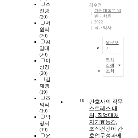
외
염
별
형
였
형
한
비
소
김수정
상
관
,
에
다
태
산
스
진광
가천대학교 일
환
리
지
따
.
,
업
환
반대학원
(20)
자
조
정
른
2022
아
환
경
서
를
직
전
국내박사
만
국
버
경
하
원식
대
문
·
족
외
지
을
에
(20)
상
화
후
도
에
와
일
서
김
원문보
으
가
,
와
서
어
컬
서
일태
기
로
감
종
추
는
머
어
비
(20)
A
사
염
별
천
후
니
V
스
목차
이
b
망
관
현
의
발
학
U
제
검색
상경
s
여
리
황
도
조회
주
력
C
공
(20)
t
부
역
에
의
자
)
A
자
김
r
에
량
따
차
인
,
라
와
재영
a
영
에
른
이
알
건
고
환
(19)
c
향
미
전
를
리
강
부
자
조
t
을
10
치
간호사의 직무
문
분
바
행
르
간
의식
미
는
화
스트레스 대
석
바
태
기
의
(19)
치
영
지
하
나
처, 직업대처
특
도
라
박
A
는
향
수
기
A
성
한
포
자기효능감,
영서
S
요
서
와
위
i
(
다
형
조직건강이 간
(19)
t
인
지
병
해
r
음
.
성
호업무성과에
윤
u
을
선
원