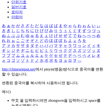
단위기호
일반기호
로마자
아랍어
あ
ぁ
か
が
さ
ざ
た
だ
な
は
ば
ぱ
ま
や
ゃ
ら
わ
ゎ
ん
い
ぃ
き
ぎ
し
じ
ち
ぢ
に
ひ
び
ぴ
み
り
う
ぅ
く
ぐ
す
ず
つ
づ
っ
ぬ
ふ
ぶ
ぷ
む
ゆ
ゅ
る
え
ぇ
け
げ
せ
ぜ
て
で
ね
へ
べ
ぺ
め
れ
お
ぉ
こ
ご
そ
ぞ
と
ど
の
ほ
ぼ
ぽ
も
よ
ょ
ろ
を
ア
ァ
カ
サ
ザ
タ
ダ
ナ
ハ
バ
パ
マ
ヤ
ャ
ラ
ワ
ヮ
ン
イ
ィ
キ
ギ
シ
ジ
チ
ヂ
ニ
ヒ
ビ
ピ
ミ
リ
ウ
ゥ
ク
グ
ス
ズ
ツ
ヅ
ッ
ヌ
フ
ブ
プ
ム
ユ
ュ
ル
エ
ェ
ケ
ゲ
セ
ゼ
テ
デ
ヘ
ベ
ペ
メ
レ
オ
ォ
コ
ゴ
ソ
ゾ
ト
ド
ノ
ホ
ボ
ポ
モ
ヨ
ョ
ロ
ヲ
―
http://chineseinput.net/
에서 pinyin(병음)방식으로 중국어를 변환
할 수 있습니다.
변환된 중국어를 복사하여 사용하시면 됩니다.
예시)
中文 을 입력하시려면
zhongwen
을 입력하시고 space를
누르시면됩니다.