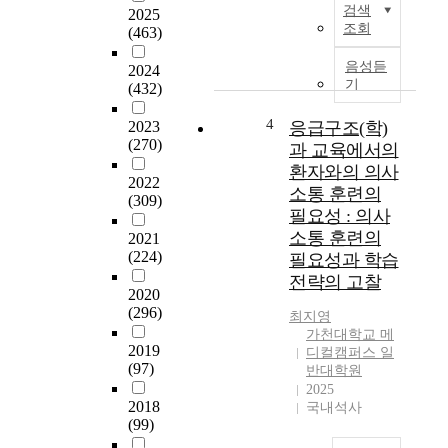
검색
2025
경
조
많
조회
(463)
에
사
은
능
의
산
음성듣
2024
동
원
업
기
(432)
적
시
에
으
자
서
4
2023
응급구조(학)
로
료
환
(270)
과 교육에서의
대
를
경
환자와의 의사
처
활
의
2022
소통 훈련의
하
(309)
용
변
필요성 : 의사
며
하
동
소통 훈련의
2021
최
여
성
(224)
필요성과 학습
근
중
(
성
전략의 고찰
학
v
2020
공
교
o
(296)
최지영
하
1
l
가천대학교 메
기
학
a
2019
디컬캠퍼스 일
시
년
t
(97)
반대학원
작
부
i
2025
한
터
l
2018
국내석사
인
고
i
(99)
터
등
t