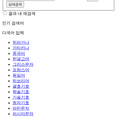
상세검색
결과 내 재검색
인기 검색어
다국어 입력
히라가나
가타카나
중국어
한글고어
그리스문자
프랑스어
독일어
히브리어
괄호기호
학술기호
기술기호
첨자기호
라틴문자
러시아문자