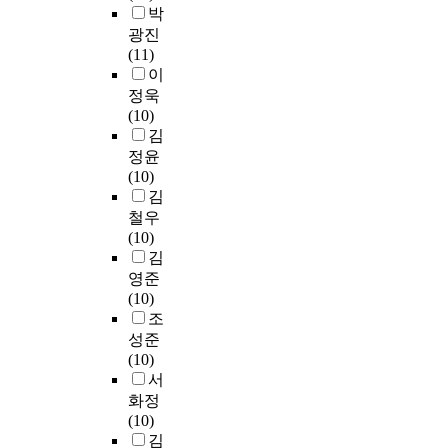
을
C
3
병
개
박
,
로
O
지
요
확
h
1
원
전
광진
내
빠
V
못
구
인
u
일
에
문
(11)
과
르
I
하
를
하
n
까
신
병
이
계
게
D
다
파
기
g
지
규
원
2
정욱
변
-
.
악
위
A
4
로
중
동
(10)
화
1
하
해
h
년
채
한
등
김
하
9
이
여
시
간
용
방
총
는
정윤
로
러
현
도
D
인
되
병
4
사
(10)
인
한
재
된
e
천
어
원
개
회
김
해
관
응
서
p
소
근
,
병
환
건
점
급
철우
술
a
재
무
특
동
경
강
에
구
(10)
적
r
일
하
수
에
에
행
서
조
김
조
t
개
며
병
서
서
태
본
(
영준
사
m
대
환
원
간
성
변
연
학
(10)
연
e
학
자
,
호
장
화
구
)
조
구
n
병
의
치
⋅
해
(
는
과
성준
이
t
원
직
과
간
온
신
V
의
(10)
다
o
권
접
를
병
청
체
U
교
서
.
f
역
간
제
통
년
활
C
육
화정
본
T
외
호
외
합
들
동
A
과
(10)
연
o
상
를
한
서
은
,
로
정
김
구
u
센