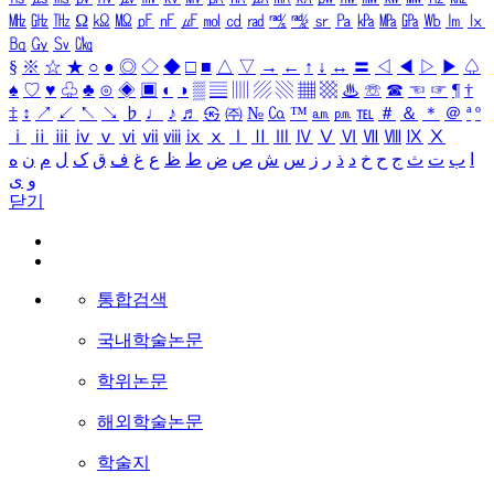
㎒
㎓
㎔
Ω
㏀
㏁
㎊
㎋
㎌
㏖
㏅
㎭
㎮
㎯
㏛
㎩
㎪
㎫
㎬
㏝
㏐
㏓
㏃
㏉
㏜
㏆
§
※
☆
★
○
●
◎
◇
◆
□
■
△
▽
→
←
↑
↓
↔
〓
◁
◀
▷
▶
♤
♠
♡
♥
♧
♣
⊙
◈
▣
◐
◑
▒
▤
▥
▨
▧
▦
▩
♨
☏
☎
☜
☞
¶
†
‡
↕
↗
↙
↖
↘
♭
♩
♪
♬
㉿
㈜
№
㏇
™
㏂
㏘
℡
＃
＆
＊
＠
ª
º
ⅰ
ⅱ
ⅲ
ⅳ
ⅴ
ⅵ
ⅶ
ⅷ
ⅸ
ⅹ
Ⅰ
Ⅱ
Ⅲ
Ⅳ
Ⅴ
Ⅵ
Ⅶ
Ⅷ
Ⅸ
Ⅹ
ا
ب
ت
ث
ج
ح
خ
د
ذ
ر
ز
س
ش
ص
ض
ط
ظ
ع
غ
ف
ق
ک
ل
م
ن
ه
و
ی
닫기
통합검색
국내학술논문
학위논문
해외학술논문
학술지