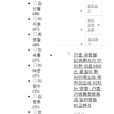
김
에
창
하
g
략
원문보
어
산월
업
여
u
의
기
떠
(48)
은
청
i
고
노
한
이
1
소
t
찰
목차
인
영
지원
세
년
y
-
검색
외
향
(47)
대
의
)
조회
상
을
최
를
식
의
환
미
명철
음성듣
이
품
증
가
자
치
기
(40)
어
섭
가
천
의
는
민
받
취
는
대
허
7
지
간호 유형별
은
세홍
와
다
학
약
분
인
(37)
입원환자가 인
관
양
교
과
석
터
이
련
한
일
지한 의료서비
외
하
넷
된
산
반
태준
스 품질이 환
상
기
플
요
업
대
(37)
자만족도와 추
관
위
랫
인
의
학
이
천의도에 미치
련
해
폼
들
핵
원
창수
는 영향 : 간호·
특
시
기
을
심
(35)
간병통합병동
성
도
업
분
적
응
김
이
과 일반병동
되
이
석
가
급
원호
사
비교분석
었
성
하
치
구
(31)
망
다
공
고
와
조
손
과