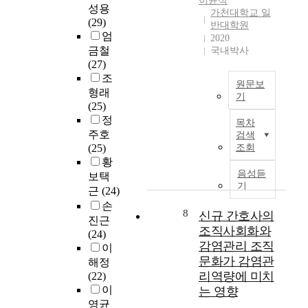
이윤석
.
신
,
패
학
성용
가천대학교 일
사
이
화
인
러
전
(29)
반대학원
망
를
를
구
다
공
엄
2020
시
위
만
학
임
금철
국내박사
기
해
들
적
을
최
(27)
에
국
었
특
바
지
조
미
원문보
내
고
성
꾸
영
형래
치
기
전
,
(
고
(25)
는
문
이
이
성
,
정
목차
영
병
연
를
별
동
효
주호
검색
향
원
구
이
,
시
과
(25)
조회
김
과
는
용
학
에
적
황
민
일
일
한
년
본
인
음성듣
보택
준
반
반
전
,
질
의
기
근
(24)
가
병
병
자
경
을
사
손
천
원
동
상
제
변
소
8
신규 간호사의
진근
대
의
과
거
적
화
통
조직사회화와
(24)
학
전
간
래
상
시
기
감염관리 조직
이
교
문
호
나
태
키
술
문화가 감염관
일
해정
화
·
인
,
고
은
리역량에 미치
반
(22)
지
간
터
C
있
진
대
이
는 영향
수
병
넷
O
다
료
학
영균
와
통
을
V
.
결