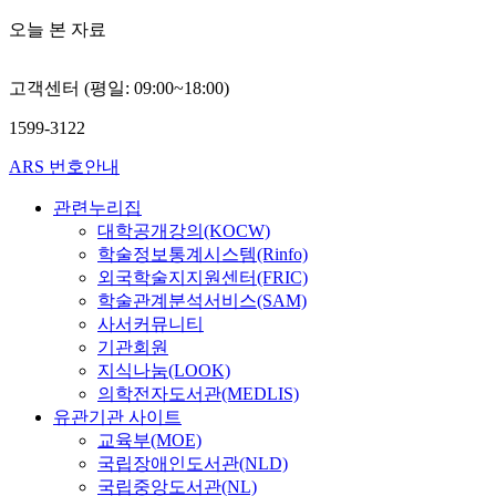
e
u
로
개
일
있
스
문
급
문
r
m
오늘 본 자료
2
의
반
다
틱
제
구
지
s
a
0
비
병
.
회
의
조
는
i
D
2
교
동
반
귀
식
(
고객센터 (평일: 09:00~18:00)
대
t
a
4
병
입
면
분
에
학
상
y
t
년
원
원
에
석
서
)
1599-3122
자
a
1
등
환
장
을
출
과
의
B
0
총
ARS 번호안내
자
년
실
발
학
일
T
a
월
3
등
이
시
하
생
반
h
n
구
관련누리집
0
총
상
하
였
들
적
e
k
조
대학공개강의(KOCW)
7
1
의
였
고
을
특
M
)
화
개
학술정보통계시스템(Rinfo)
9
세
다
교
대
성
I
와
된
이
외국학술지지원센터(FRIC)
6
대
.
육
상
8
C
전
자
다
부
학술관계분석서비스(SAM)
는
관
으
문
E
자
가
.
이
성
사서커뮤니티
본
광
로
항
i
의
보
분
다
장
연
,
온
기관회원
,
n
무
고
석
.
환
구
특
라
지식나눔(LOOK)
직
d
기
식
결
경
는
히
인
의학전자도서관(MEDLIS)
무
u
록
설
과
설
이
한
전
동
유관기관 사이트
스
s
을
문
를
문
다
국
환
의
교육부(MOE)
트
t
활
지
요
지
르
청
적
를
국립장애인도서관(NLD)
레
r
용
를
약
는
고
소
여
받
국립중앙도서관(NL)
스
y
하
이
하