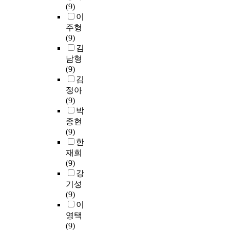
설
u
(9)
을
만
반
2
으
패
소
제
문
a
이
대
의
병
0
로
턴
로
시
지
t
상
주형
근
원
건
창
을
교
하
를
e
으
(9)
무
중
의
의
알
육
는
이
S
로
김
경
병
간
력
아
관
데
용
c
하
남형
력
상
호
을
보
광
목
하
h
였
(9)
이
규
⋅
더
기
의
적
여
o
다
김
있
모
간
한
위
학
이
온
o
.
는
정아
별
병
새
하
술
있
라
l
K
신
(9)
로
통
로
여
적
다
인
o
T
규
박
할
합
운
빈
및
.
으
f
D
간
종현
당
병
형
도
실
로
G
B
호
(9)
표
동
태
분
무
방
자
a
(
사
한
본
입
의
석
적
법
료
c
K
1
추
재희
원
창
,
시
:
를
h
o
9
출
(9)
환
업
교
사
본
수
o
r
8
을
강
자
을
차
점
연
집
n
e
명
통
기성
,
만
분
제
구
하
U
a
을
해
(9)
7
들
석
안
는
였
n
T
대
2
이
6
어
,
을
일
다
i
r
상
1
건
영택
가
로
위
부
.
v
a
으
8
의
(9)
고
지
한
응
설