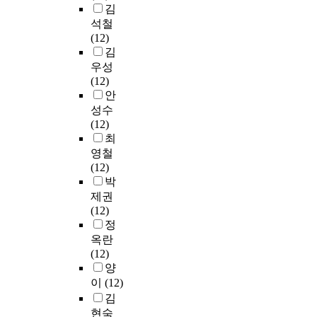
e
자
염
사
조
있
김
살
은
는
업
e
인
관
평
사
으
생
대
응
석철
대
t
지
리
가
를
며
각
학
급
(12)
처
i
검
역
원
진
,
,
은
구
김
자
n
증
량
에
행
세
자
존
조
우성
기
g
하
에
서
하
계
살
폐
(
(12)
효
V
기
미
제
였
경
시
의
학
안
능
e
위
치
공
다
제
도
기
)
성수
감
n
해
는
하
.
는
,
로
과
(12)
,
u
수
영
는
A
새
외
에
학
최
조
e
행
향
건
병
로
로
직
생
영철
직
s
된
요
강
원
운
움
면
들
(12)
건
후
인
보
은
연
및
해
의
박
강
향
을
험
외
결
범
있
의
제권
및
적
파
심
과
고
불
으
사
(12)
간
K
이
악
사
계
리
안
며
소
정
호
i
차
하
자
병
의
장
,
통
옥란
업
m
자
기
료
동
국
애
세
기
(12)
무
,
료
위
를
4
제
경
계
술
양
성
S
분
한
활
동
산
험
각
과
이
(12)
과
o
석
서
용
,
업
)
국
능
의
김
o
연
술
하
내
구
및
의
력
수
현숙
j
구
적
였