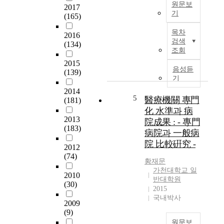
원문보
넷
학
y
2017
기
플
(165)
교
)
랫
3
,
응
목차
2016
폼
학
불
급
검색
(134)
사
년
확
구
조회
업
까
실
조
2015
은
지
성
(
음성듣
(139)
많
총
(
학
기
은
5
u
)
2014
예
4
n
과
5
醫療機關 專門
(181)
비
,
c
교
化 水準과 病
창
8
e
육
2013
院成果 : - 專門
업
4
r
에
(183)
病院과 一般病
가
8
t
서
院 比較硏究 -
들
명
a
의
2012
에
(74)
(
i
환
황재문
게
남
n
자
가천대학교 일
2010
도
학
t
와
반대학원
(30)
전
생
y
의
2015
정
2
)
의
국내박사
2009
신
8
,
사
(9)
을
,
복
소
원문보