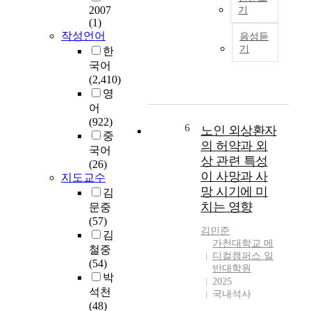
불
4
잡
통
2007
기
러
0
성
훈
(1)
국
일
1
(
련
작성언어
음성듣
문
으
명
c
의
기
한
초
키
,
o
필
국어
록
고
여
m
요
(2,410)
이
희
학
p
성
영
연
망
생
l
어
구
의
2
e
-
(922)
는
메
6
6
x
의
노인 외상환자
중
의
시
,
i
사
의 허약과 외
국어
료
지
4
t
소
상 관련 특성
(26)
기
를
4
y
통
이 사망과 사
지도교수
관
던
7
)
훈
망 시기에 미
김
의
져
명
및
련
치는 영향
문중
전
주
)
모
의
(57)
문
었
을
호
필
김민준
김
화
다
대
성
요
가천대학교 메
철중
가
.
상
(
성
디컬캠퍼스 일
(54)
병
우
으
a
과
반대학원
박
원
리
로
m
학
2025
석천
성
나
국내석사
선
b
습
(48)
과
라
정
i
전