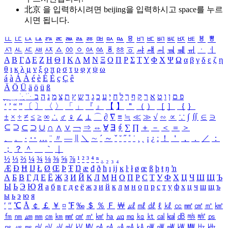
北京 을 입력하시려면
beijing
을 입력하시고 space를 누르
시면 됩니다.
ㅥ
ㅦ
ㅧ
ㅨ
ㅩ
ㅪ
ㅫ
ㅬ
ㅭ
ㅮ
ㅯ
ㅰ
ㅱ
ㅲ
ㅳ
ㅴ
ㅵ
ㅶ
ㅷ
ㅸ
ㅹ
ㅺ
ㅻ
ㅼ
ㅽ
ㅾ
ㅿ
ㆀ
ㆁ
ㆂ
ㆃ
ㆄ
ㆅ
ㆆ
ㆇ
ㆈ
ㆉ
ㆊ
ㆋ
ㆌ
ㆍ
ㆎ
Α
Β
Γ
Δ
Ε
Ζ
Η
Θ
Ι
Κ
Λ
Μ
Ν
Ξ
Ο
Π
Ρ
Σ
Τ
Υ
Φ
Χ
Ψ
Ω
α
β
γ
δ
ε
ζ
η
θ
ι
κ
λ
μ
ν
ξ
ο
π
ρ
σ
τ
υ
φ
χ
ψ
ω
á
à
Á
À
é
è
É
È
ç
Ç
ê
Ä
Ö
Ü
ä
ö
ü
ß
ְ
ֳ
ֲ
ֱ
ָ
ַ
ֵ
ֶ
ִ
ֹ
ּ
ֻ
ׂ
ׁ
ּ
ב
ה
נ
מ
צ
ת
ץ
ש
ד
ג
כ
ע
י
ח
ל
ך
ף
ק
ר
א
ט
ו
ן
ם
פ
‘
’
“
”
〔
〕
〈
〉
「
」
『
』
【
】
＂
（
）
［
］
｛
｝
±
×
÷
≠
≤
≥
∞
∴
♂
♀
∠
⊥
⌒
∂
∇
≡
≒
≪
≫
√
∽
∝
∵
∫
∬
∈
∋
⊆
⊇
⊂
⊃
∪
∩
∧
∨
￢
⇒
⇔
∀
∃
∮
∑
∏
＋
－
＜
＝
＞
、
。
·
‥
…
¨
〃
―
∥
＼
∼
´
～
ˇ
˘
˝
˚
˙
¸
˛
¡
¿
ː
！
＇
，
．
／
：
；
？
＾
＿
｀
｜
½
⅓
⅔
¼
¾
⅛
⅜
⅝
⅞
¹
²
³
⁴
ⁿ
₁
₂
₃
₄
Æ
Ð
Ħ
Ĳ
Ł
Ø
Œ
Þ
Ŧ
Ŋ
æ
đ
ð
ħ
ı
ĳ
ĸ
ŀ
ł
ø
œ
ß
þ
ŧ
ŋ
ŉ
А
Б
В
Г
Д
Е
Ё
Ж
З
И
Й
К
Л
М
Н
О
П
Р
С
Т
У
Ф
Х
Ц
Ч
Ш
Щ
Ъ
Ы
Ь
Э
Ю
Я
а
б
в
г
д
е
ё
ж
з
и
й
к
л
м
н
о
п
р
с
т
у
ф
х
ц
ч
ш
щ
ъ
ы
ь
э
ю
я
′
″
℃
Å
￠
￡
￥
¤
℉
‰
＄
％
Ｆ
￦
㎕
㎖
㎗
ℓ
㎘
㏄
㎣
㎤
㎥
㎦
㎙
㎚
㎛
㎜
㎝
㎞
㎟
㎠
㎡
㎢
㏊
㎍
㎎
㎏
㏏
㎈
㎉
㏈
㎧
㎨
㎰
㎱
㎲
㎳
㎴
㎵
㎶
㎷
㎸
㎹
㎀
㎁
㎂
㎃
㎄
㎺
㎻
㎽
㎾
㎿
㎐
㎑