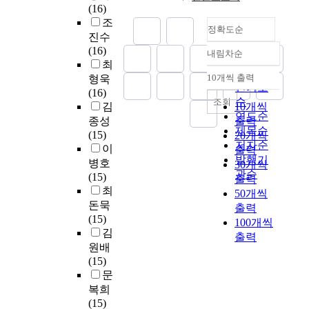
처
q
른
국
(16)
청
료
국
주
국
급
,
u
환
내
조
구
과
의
관
내
의
정확도순
직
e
자
3
금
진수
목
사
적
학
료
업
V
특
0
액
(16)
과
회
체
령
종
내림차순
정확도
대
e
성
0
을
최
4
환
형
인
사
처
순
n
의
병
종
10개씩 출력
형욱
0
경
인
구
자
내림차순
자
인기도
u
차
상
속
(16)
0
도
지
감
로
기
e
순
조회
이
이
변
김
10개씩
여
정
,
소
서
효
연도순
를
상
수
개
종성
출력
보
최
와
응
능
F
분
제목순
종
로
의
(15)
통
20개씩
근
계
급
감
o
석
저자순
합
하
병
이
신
7
층
구
출력
,
c
하
병
발행기
여
상
기
병호
일
간
조
30개씩
조
u
며
원
관순
의
을
술
(15)
동
복
(
출력
직
s
,
에
료
가
을
최
안
잡
학
50개씩
건
i
F
신
기
진
이
학
성
)
돈묵
출력
강
n
i
규
관
A
용
습
,
과
(15)
100개씩
이
g
v
로
의
종
한
목
그
학
김
출력
간
o
e
채
전
합
국
적
로
생
원배
호
n
-
용
문
병
제
이
인
들
(15)
업
t
i
되
화
원
창
외
한
이
문
무
h
t
어
가
의
업
하
벚
현
복희
성
e
e
근
병
입
으
루
꽃
장
(15)
과
C
m