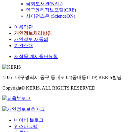
건
정
년
행
은
국회도서관(NAL)
대
h
여
용
면
강
보
의
경
후
처
연구윤리정보포털(CRE)
a
일
하
다
보
통
식
험
자
2
사이언스온 (ScienceON)
s
반
여
음
험
신
품
을
료
6
r
적
자
과
심
기
섭
자
를
이용약관
문
e
특
료
같
사
술
취
발
수
개인정보처리방침
항
c
성
를
다
평
에
에
적
집
,
개인정보 재동의
e
,
수
.
가
적
영
으
하
직
기관소개
i
손
집
첫
원
응
향
로
였
업
v
상
하
째
환
하
을
수
다
저작물 게시중단요청
대
e
관
였
,
자
지
미
행
.
처
d
련
다
전
경
못
치
하
자
자
a
특
.
문
험
하
는
는
료
기
n
성
연
병
41061 대구광역시 동구 동내로 64(동내동1119) KERIS빌딩
평
여
요
성
수
효
i
,
구
원
가
창
인
인
집
능
n
진
Copyright© KERIS. ALL RIGHTS RESERVED
도
과
조
업
들
여
은
감
c
료
구
일
사
과
을
행
2
9
r
관
는
반
도
재
규
자
0
문
e
련
일
병
구
취
명
의
2
항
a
특
반
원
를
업
하
관
4
,
s
성
적
간
토
의
는
점
년
네이버 블로그
조
e
자
특
전
대
선
것
으
0
인스타그램
직
d
료
성
문
로
택
을
로
9