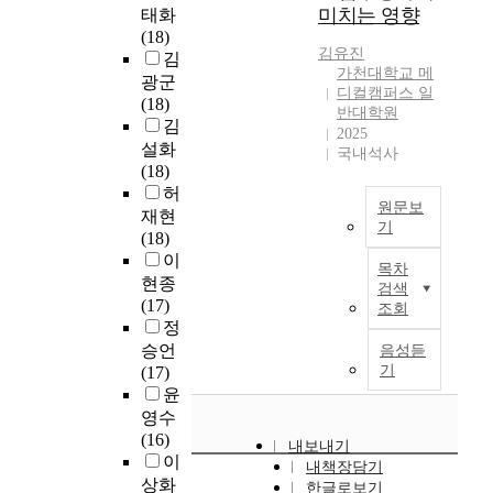
시
b
주
이
은
미치는 영향
태화
d
규
가
성
도
n
,
러
환
(18)
y
명
천
과
되
b
흡
한
자
김유진
김
o
하
대
의
었
와
연
V
에
가천대학교 메
광군
n
고
학
차
다
같
,
U
게
디컬캠퍼스 일
(18)
t
,
교
이
.
반대학원
은
신
C
긍
김
h
사
대
를
2025
연
기
체
A
정
e
설화
망
학
국내석사
분
구
업
활
의
적
A
(18)
시
원
석
를
이
동
현
인
t
허
기
(
하
위
국
,
상
영
원문보
t
재현
(
지
였
해
제
체
은
향
기
r
(18)
조
도
다
수
적
중
교
을
간
i
이
기
교
.
도
인
조
육
미
목차
호
b
사
현종
수
또
권
검색
성
절
에
친
사
u
망
(17)
:
한
조회
에
공
,
서
다
의
t
과
정
노
1
위
을
주
도
.
직
e
후
승언
원
음성듣
인
치
이
관
예
따
무
s
기
기
(17)
정
일
한
루
적
외
라
스
o
사
윤
)
당
2
어
건
는
서
트
f
망
본
영수
평
2
내
강
아
미
레
U
)
연
(16)
균
개
는
인
니
래
내보내기
스
n
에
구
이
요
의
등
지
다
의
내책장담기
대
i
따
는
상화
양
진
외
한글로보기
,
.
응