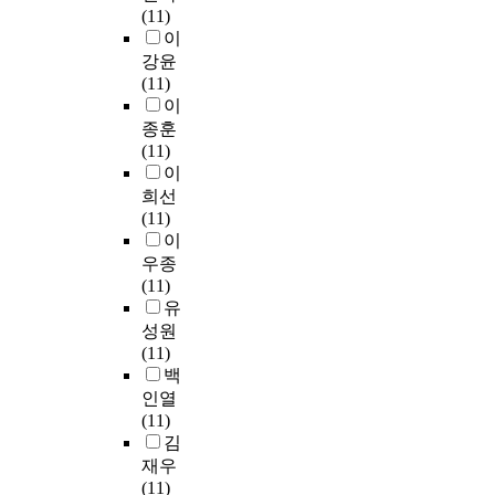
과
조
질
대
수
준
(11)
u
이
상
다
계
로
환
학
준
을
이
n
다
관
.
병
점
(
들
을
파
g
강윤
.
관
분
동
차
천
도
평
악
(11)
2
계
석
4
개
식
이
가
하
A
이
0
조
에
동
편
,
러
하
고
d
종훈
2
사
포
등
되
알
한
고
,
v
(11)
0
연
함
총
고
레
V
,
간
i
이
년
구
된
8
있
르
U
이
호
s
1
희선
이
의
개
는
기
C
들
업
e
월
(11)
다
료
병
것
비
A
의
무
d
1
이
.
기
동
이
염
의
임
성
b
일
우종
국
관
이
다
,
교
상
과
y
부
(11)
내
은
있
.
아
육
실
에
P
터
유
3
보
으
토
환
습
영
r
2
0
성원
건
며
정
피
경
에
향
o
0
0
(11)
복
이
보
피
으
서
을
f
2
병
백
지
중
통
부
로
겪
미
.
3
상
인열
부
외
신
염
부
는
치
K
년
이
(11)
지
과
기
)
터
어
는
i
1
상
김
정
계
술
또
자
려
요
m
2
종
9
재우
2
주
는
유
움
인
,
월
합
9
(11)
동
도
C
롭
과