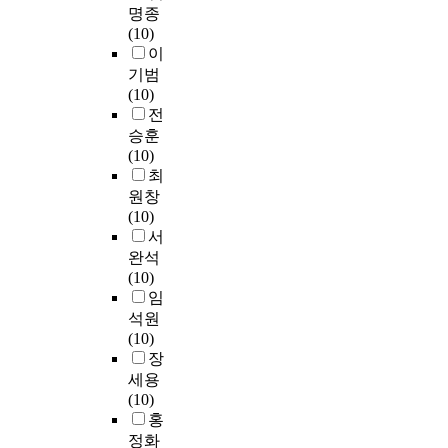
담
8
비
자
아
주
에
명종
는
r
터
당
9
스
신
침
목
서
(10)
간
i
에
하
개
가
들
결
받
의
이
호
s
내
는
전
제
이
식
는
의
기범
사
m
원
간
문
공
축
,
시
사
(10)
1
M
한
호
병
되
적
음
대
소
전
8
a
6
사
원
고
해
주
적
통
승훈
1
n
5
중
과
있
온
,
변
훈
(10)
명
a
세
임
전
다
정
흡
화
련
최
을
g
이
상
문
.
보
연
와
의
원창
대
e
상
경
병
최
통
,
요
효
(10)
상
m
노
력
원
종
신
우
구
과
서
으
e
인
이
을
분
기
울
,
를
로
완석
n
외
6
제
석
술
감
피
분
구
(10)
t
상
개
외
에
능
)
할
석
조
임
환
월
한
사
력
등
수
하
화
석원
T
자
이
1
용
과
에
없
고
된
(10)
h
3
상
,
된
친
따
는
,
자
장
e
,
1
8
설
화
른
학
개
가
G
세용
0
2
0
문
력
식
령
선
보
r
(10)
1
개
0
수
을
품
인
방
고
a
홍
6
월
개
는
바
섭
구
안
식
d
정화
명
미
일
1
탕
취
감
을