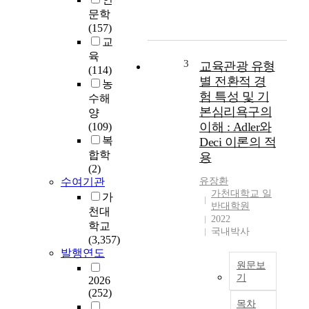
가
는
문학
천
2
(157)
대
0
교
학
2
육
교
1
3
교육관광 유형
(114)
일
년
별 전환적 경
농
반
조
험 특성 및 기
수해
대
사
본심리욕구의
양
학
된
이해 : Adler와
(109)
원
제
복
Deci 이론의 적
경
1
합학
용
영
7
(2)
학
차
수여기관
유장환
과
청
가천대학교 일
가
소
반대학원
천대
년
2022
학교
변
건
국내박사
(3,357)
화
강
발행연도
하
행
원문보
는
태
기
2026
사
온
(252)
회
라
현
목차
환
인
대