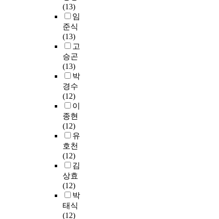
:
n
F
(13)
조
은
1
회
마
은
위
노
t
I
임
직
2
9
적
트
사
한
원
i
-
준식
문
0
년
경
폰
상
교
정
o
5
(13)
화
1
1
계
사
초
육
)
n
)
고
,
1
월
인
용
유
적
본
C
가
감
승곤
년
2
경
시
의
접
연
e
노
염
(13)
부
8
제
간
지
근
구
n
인
관
박
터
일
와
)
방
의
는
t
외
리
경수
2
부
문
,
대
필
간
e
상
역
(12)
0
터
화
정
미
요
호
r
환
량
이
1
2
의
신
달
성
사
s
자
에
2
종현
월
차
건
사
이
의
a
의
대
년
(12)
1
이
강
태
있
직
n
사
한
까
유
일
가
(
를
다
무
d
망
정
지
호천
까
급
슬
초
.
스
예
도
건
(12)
지
격
픔
래
트
H
측
를
강
김
총
히
&
하
목
레
o
에
파
보
5
상효
무
절
고
적
스
t
유
악
험
일
(12)
너
망
국
:
대
e
용
하
보
간
박
져
감
내
본
처
l
한
고
험
설
가
태식
,
의
연
,
M
인
감
심
문
고
(12)
자
많
구
직