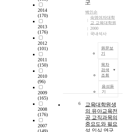
전
外
구
c
위
공
的
i
한
2014
교
백인순
으
e
(170)
가
숙명여자대학
육
로
t
장
교 교육대학원
과
많
y
2013
중
2000
정
은
(176)
,
요
국내석사
의
變
e
한
연
遷
2012
c
것
계
과
(101)
원문보
o
은
성
기
發
n
중
을
2011
展
T
o
국
(150)
목차
알
을
h
m
어
검색
아
거
e
y
교
조회
2010
봄
듭
p
a
육
(96)
으
하
u
n
을
음성듣
로
여
r
d
기
주
2009
써
왔
p
c
(165)
체
중
다
o
u
6
교육대학원생
적
등
.
s
l
2008
으
의 유아교육전
교
그
e
(176)
t
로
공 교직과목의
사
러
o
u
이
중요도와 필요
영
나
2007
f
r
끌
성 인식 연구
어
現
(149)
t