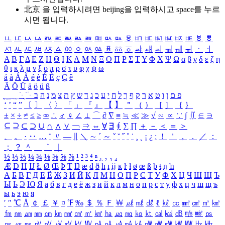
北京 을 입력하시려면
beijing
을 입력하시고 space를 누르
시면 됩니다.
ㅥ
ㅦ
ㅧ
ㅨ
ㅩ
ㅪ
ㅫ
ㅬ
ㅭ
ㅮ
ㅯ
ㅰ
ㅱ
ㅲ
ㅳ
ㅴ
ㅵ
ㅶ
ㅷ
ㅸ
ㅹ
ㅺ
ㅻ
ㅼ
ㅽ
ㅾ
ㅿ
ㆀ
ㆁ
ㆂ
ㆃ
ㆄ
ㆅ
ㆆ
ㆇ
ㆈ
ㆉ
ㆊ
ㆋ
ㆌ
ㆍ
ㆎ
Α
Β
Γ
Δ
Ε
Ζ
Η
Θ
Ι
Κ
Λ
Μ
Ν
Ξ
Ο
Π
Ρ
Σ
Τ
Υ
Φ
Χ
Ψ
Ω
α
β
γ
δ
ε
ζ
η
θ
ι
κ
λ
μ
ν
ξ
ο
π
ρ
σ
τ
υ
φ
χ
ψ
ω
á
à
Á
À
é
è
É
È
ç
Ç
ê
Ä
Ö
Ü
ä
ö
ü
ß
ְ
ֳ
ֲ
ֱ
ָ
ַ
ֵ
ֶ
ִ
ֹ
ּ
ֻ
ׂ
ׁ
ּ
ב
ה
נ
מ
צ
ת
ץ
ש
ד
ג
כ
ע
י
ח
ל
ך
ף
ק
ר
א
ט
ו
ן
ם
פ
‘
’
“
”
〔
〕
〈
〉
「
」
『
』
【
】
＂
（
）
［
］
｛
｝
±
×
÷
≠
≤
≥
∞
∴
♂
♀
∠
⊥
⌒
∂
∇
≡
≒
≪
≫
√
∽
∝
∵
∫
∬
∈
∋
⊆
⊇
⊂
⊃
∪
∩
∧
∨
￢
⇒
⇔
∀
∃
∮
∑
∏
＋
－
＜
＝
＞
、
。
·
‥
…
¨
〃
―
∥
＼
∼
´
～
ˇ
˘
˝
˚
˙
¸
˛
¡
¿
ː
！
＇
，
．
／
：
；
？
＾
＿
｀
｜
½
⅓
⅔
¼
¾
⅛
⅜
⅝
⅞
¹
²
³
⁴
ⁿ
₁
₂
₃
₄
Æ
Ð
Ħ
Ĳ
Ł
Ø
Œ
Þ
Ŧ
Ŋ
æ
đ
ð
ħ
ı
ĳ
ĸ
ŀ
ł
ø
œ
ß
þ
ŧ
ŋ
ŉ
А
Б
В
Г
Д
Е
Ё
Ж
З
И
Й
К
Л
М
Н
О
П
Р
С
Т
У
Ф
Х
Ц
Ч
Ш
Щ
Ъ
Ы
Ь
Э
Ю
Я
а
б
в
г
д
е
ё
ж
з
и
й
к
л
м
н
о
п
р
с
т
у
ф
х
ц
ч
ш
щ
ъ
ы
ь
э
ю
я
′
″
℃
Å
￠
￡
￥
¤
℉
‰
＄
％
Ｆ
￦
㎕
㎖
㎗
ℓ
㎘
㏄
㎣
㎤
㎥
㎦
㎙
㎚
㎛
㎜
㎝
㎞
㎟
㎠
㎡
㎢
㏊
㎍
㎎
㎏
㏏
㎈
㎉
㏈
㎧
㎨
㎰
㎱
㎲
㎳
㎴
㎵
㎶
㎷
㎸
㎹
㎀
㎁
㎂
㎃
㎄
㎺
㎻
㎽
㎾
㎿
㎐
㎑