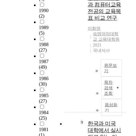
v
년
t
국
과 컴퓨터교육
정
은
o
e
도
h
어
1990
전공의 교육목
한
問
r
m
이
e
교
(2)
표 비교 연구
연
題
e
a
후
r
육
구
點
a
n
개
e
학
1989
이화영
대
중
,
a
정
a
(5)
과
숙명여자대학
상
에
i
g
된
r
의
교 교육대학원
은
서
m
e
영
e
1988
2021
교
2
도
p
m
어
(27)
s
국내석사
과
0
指
o
e
과
o
과
1
導
r
1987
n
임
m
정
원문보
3
的
t
(49)
t
용
a
을
기
학
資
a
o
고
n
검
년
1986
質
n
교
f
사
y
토
목차
(30)
도
을
c
육
t
서
t
하
검색
∼
갖
e
부
h
답
h
조회
여
1985
2
춘
i
지
e
형
i
문
(27)
0
敎
s
원
g
쓰
n
음성듣
제
1
育
a
하
r
기
기
g
점
1984
5
專
t
에
a
답
s
(25)
을
학
門
t
2
9
d
안
한국과 미국
t
제
년
家
a
0
u
에
o
1981
대학에서 실시
시
도
의
c
2
a
대
(1)
b