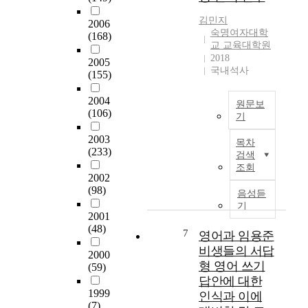
e
어
임
時
h
i
나
김민지
용
2006
點
i
s
갈
숙명여자대학
(168)
시
을
s
s
양
교 교육대학원
험
基
s
t
2018
질
2005
과
準
t
a
국내석사
의
(155)
영
한
u
n
교
어
다
d
d
사
2004
원문보
교
면
y
i
(106)
를
기
사
아
i
n
확
양
직
I
s
g
2003
보
목차
성
도
n
t
(233)
i
하
검색
기
是
t
o
n
조회
는
관
正
e
2002
p
a
데
인
되
a
(98)
r
g
음성듣
있
교
어
c
o
기
r
다
육
2001
야
h
v
e
는
(48)
대
할
i
7
i
영어과 임용준
a
것
학
많
n
d
t
비생들의 서답
을
2000
원
은
g
e
t
형 영어 쓰기
전
(59)
이
問
c
b
u
제
답안에 대한
얼
題
e
a
r
하
1999
인식과 이에
마
點
r
s
n
(7)
고