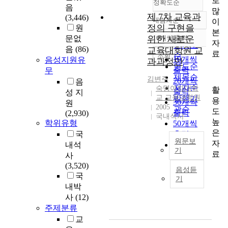
로
정확도순
음
많
제 7차 교육과
(3,446)
내림차순
이
정확도
정의 구현을
원
본
순
문없
위한 새로운
10개씩 출력
내림차순
자
인기도
음
(86)
교육대학원 교
료
순
조회
10개씩
음성지원유
과과정안
연도순
출력
무
제목순
김변주
20개씩
음
저자순
숙명여자대학
활
출력
성 지
교 교육대학원
발행기
용
30개씩
원
2005
관순
도
출력
(2,930)
국내석사
높
학위유형
50개씩
은
국
출력
원문보
자
내석
100개씩
기
료
사
출력
A
(3,520)
음성듣
s
국
기
t
내박
h
사
(12)
e
주제분류
w
교
o