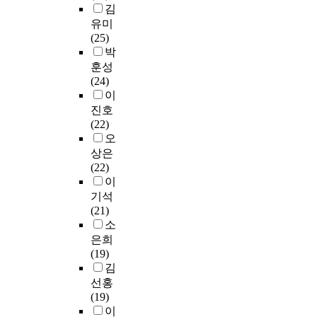
e
분
S
각
이
김
리
點
e
n
n
석
e
교
를
유미
더
연
을
s
t
t
이
o
육
위
(25)
십
계
파
e
e
e
이
u
대
한
박
교
성
악
r
l
r
루
l
학
연
훈성
육
을
하
v
l
.
어
,
원
구
(24)
발
알
고
i
i
T
졌
i
에
문
이
전
아
새
c
g
h
다
n
따
제
진호
을
보
로
e
e
i
.
c
라
는
(22)
위
기
운
t
n
s
o
다
다
오
해
위
音
e
c
s
본
m
소
음
필
상은
한
樂
a
e
u
연
p
차
과
요
(22)
방
敎
c
)
b
구
a
이
같
한
이
법
育
h
와
j
를
r
가
다
연
기석
은
專
e
융
e
통
i
있
.
구
(21)
다
攻
r
합
c
해
s
긴
라
소
음
의
i
교
t
얻
o
하
첫
사
과
은희
敎
s
육
s
어
n
지
째
료
같
(19)
育
r
의
w
진
w
만
,
된
다
김
課
e
의
e
결
i
,
교
다
.
선홍
程
q
미
r
과
t
9
육
.
임
(19)
을
u
를
e
는
h
개
대
용
이
試
i
제
c
다
t