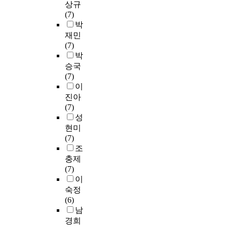
대
하
e
융
r
이
상규
c
하
여
해
학
게
m
합
e
새
(7)
u
고
자
리
원
되
e
교
S
롭
박
r
,
로
더
전
었
n
육
e
게
재민
r
교
선
십
체
다
t
’
o
바
(7)
i
육
정
교
등
.
a
이
u
뀐
박
c
대
하
육
급
1
r
실
l
임
u
승국
학
였
의
평
.
y
천
a
용
l
(7)
원
다
목
균
現
a
된
n
체
u
이
교
.
적
퍼
敎
n
다
d
제
m
진아
과
2
과
센
育
d
면
M
에
s
(7)
과
0
내
트
大
s
이
e
대
.
성
정
1
용
비
學
e
는
t
해
현미
의
8
을
율
院
c
영
r
적
A
(7)
핵
년
중
과
에
o
재
o
극
s
조
심
3
심
도
서
n
교
p
적
s
충제
이
월
으
비
施
d
육
o
으
u
(7)
라
부
로
교
行
a
뿐
l
로
c
이
할
터
하
하
하
r
아
i
찬
h
수
5
숙정
여
였
고
y
니
t
성
t
있
월
(6)
미
다
있
e
라
a
하
h
는
까
남
국
.
는
d
일
n
고
e
교
지
경희
과
비
音
u
반
a
있