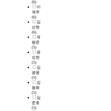
s
과
총
(6)
한
교
樂
c
교
r
는
p
교
2
이
국
결
敎
a
육
e
데
e
육
0
계주
미
과
育
t
등
a
각
c
학
회
(6)
국
를
課
i
다
a
각
i
에
의
김
대
일
程
o
양
n
세
a
대
심
선현
학
표
은
n
한
d
집
l
해
층
(6)
의
본
均
;
교
w
단
i
분
면
유
공
T
衡
f
육
a
에
z
석
담
평준
통
검
性
o
현
s
서
e
하
을
(5)
점
정
을
r
장
c
유
d
였
통
윤
과
을
喪
t
에
o
의
g
으
하
요한
차
통
失
h
서
n
미
r
며
여
(5)
이
해
한
i
획
s
한
a
,
자
김
점
서
一
s
기
i
차
d
내
료
을
광웅
살
慣
r
적
s
이
u
용
를
분
(5)
펴
性
e
인
t
를
a
의
수
석
김
봄
이
a
발
o
보
t
타
집
하
용화
으
없
s
전
f
여
e
당
하
였
(5)
로
는
o
이
1
주
s
성
였
다
심
써
學
n
될
6
고
c
을
으
.
연
준호
科
,
것
0
있
h
위
며
계
(5)
設
d
이
s
다
o
하
수