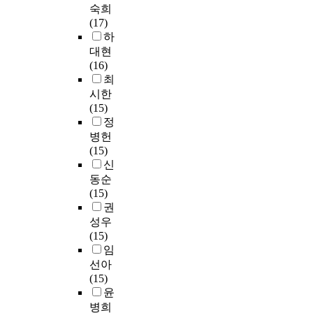
대
학
본
시
案
r
외
숙희
o
음
h
학
원
연
험
作
e
하
(17)
n
과
e
원
교
구
문
成
d
고
하
s
같
7
에
원
는
항
하
t
말
대현
i
다
t
서
양
미
과
기
o
할
(16)
s
.
h
공
성
국
교
위
c
수
최
t
e
통
과
과
육
해
o
없
시한
o
첫
d
적
정
한
과
서
m
다
(15)
f
째
u
으
에
국
정
現
p
.
정
t
,
c
로
재
의
교
行
l
병헌
e
개
a
제
학
대
과
우
e
우
(15)
a
정
t
시
중
학
목
리
t
리
신
c
된
i
하
인
에
을
나
e
나
h
임
동순
o
고
전
서
영
라
t
라
e
용
(15)
n
있
·
실
어
敎
h
에
r
고
권
a
는
현
시
교
育
e
서
s
사
성우
l
교
직
하
육
大
t
2
w
체
(15)
c
육
보
고
학
學
e
0
h
계
임
o
목
육
있
,
院
a
1
o
에
u
선아
표
교
는
영
音
c
1
a
대
r
(15)
는
사
리
어
樂
h
년
r
한
s
윤
중
의
더
학
敎
i
이
e
인
e
병희
국
유
십