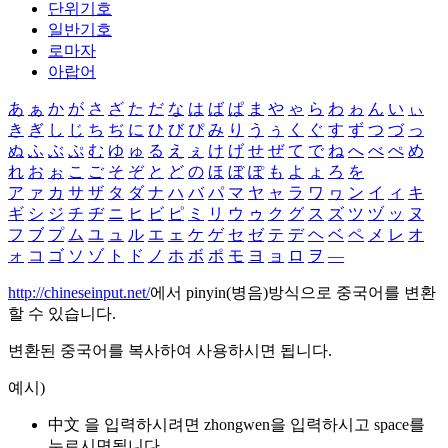
단위기호
일반기호
로마자
아랍어
あ
ぁ
か
が
さ
ざ
た
だ
な
は
ば
ぱ
ま
や
ゃ
ら
わ
ゎ
ん
い
ぃ
き
ぎ
し
じ
ち
ぢ
に
ひ
び
ぴ
み
り
う
ぅ
く
ぐ
す
ず
つ
づ
っ
ぬ
ふ
ぶ
ぷ
む
ゆ
ゅ
る
え
ぇ
け
げ
せ
ぜ
て
で
ね
へ
べ
ぺ
め
れ
お
ぉ
こ
ご
そ
ぞ
と
ど
の
ほ
ぼ
ぽ
も
よ
ょ
ろ
を
ア
ァ
カ
サ
ザ
タ
ダ
ナ
ハ
バ
パ
マ
ヤ
ャ
ラ
ワ
ヮ
ン
イ
ィ
キ
ギ
シ
ジ
チ
ヂ
ニ
ヒ
ビ
ピ
ミ
リ
ウ
ゥ
ク
グ
ス
ズ
ツ
ヅ
ッ
ヌ
フ
ブ
プ
ム
ユ
ュ
ル
エ
ェ
ケ
ゲ
セ
ゼ
テ
デ
ヘ
ベ
ペ
メ
レ
オ
ォ
コ
ゴ
ソ
ゾ
ト
ド
ノ
ホ
ボ
ポ
モ
ヨ
ョ
ロ
ヲ
―
http://chineseinput.net/
에서 pinyin(병음)방식으로 중국어를 변환
할 수 있습니다.
변환된 중국어를 복사하여 사용하시면 됩니다.
예시)
中文 을 입력하시려면
zhongwen
을 입력하시고 space를
누르시면됩니다.