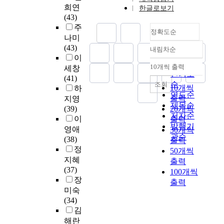
l
는
학
리
가
희연
것
f
목
한글로보기
h
료
u
연
원
더
발
(43)
이
w
시
e
수
m
구
교
십
표
주
다
h
켜
r
집
s
정확도순
대
원
교
자
나미
.
i
교
a
은
o
상
양
육
료
(43)
그
c
육
내림차순
s
남
f
정확도
은
성
은
에
이
중
h
의
i
자
1
서
과
순
무
공
10개씩 출력
에
i
혁
세창
n
1
내림차순
0
울
정
인기도
한
개
서
s
신
(41)
-
6
m
소
에
순
조회
한
된
10개씩
도
d
을
하
s
명
u
재
재
연도순
양
A
모
e
하
출력
지영
e
여
s
9
학
제목순
적
∼
든
s
겠
(39)
20개씩
r
자
i
개
중
저자순
·
D
音
i
다
이
출력
v
1
c
교
인
질
발행기
등
樂
g
는
영애
30개씩
i
6
e
육
전
적
관순
급
行
n
것
(38)
c
4
출력
d
대
·
팽
교
爲
a
이
정
e
명
50개씩
u
학
현
창
육
의
t
다
지혜
t
총
c
출력
원
직
을
대
根
e
.
(37)
r
1
a
100개씩
을
보
가
학
本
d
그
장
a
8
t
출력
중
육
져
원
이
a
러
i
0
미숙
i
심
교
왔
중
되
s
므
n
명
(34)
o
으
사
다
에
며
a
로
i
을
김
n
로
들
.
각
밑
r
A
n
대
해란
g
하
의