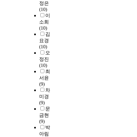
더
센
7
d
r
정은
r
대
i
육
교
십
트
개
l
i
(10)
a
해
n
과
육
교
비
교
e
n
이
d
적
d
신
실
육
율
를
s
g
소희
u
절
i
규
습
특
을
先
s
,
(10)
a
한
n
교
경
성
구
定
o
A
김
t
변
g
사
험
을
하
하
f
r
e
경
묘경
o
양
의
비
였
여
s
t
d
이
(10)
u
성
의
교
다
比
c
s
a
라
오
t
의
미
분
.
較
h
,
l
는
정진
s
두
는
석
2
分
o
M
r
반
(10)
o
가
어
을
0
析
o
a
e
응
최
l
지
떠
하
1
하
l
t
a
을
u
서윤
의
한
는
3
였
l
h
d
나
t
(9)
미
가
데
∼
으
e
e
y
타
i
차
를
?
있
2
며
v
m
.
냈
o
미경
내
어
0
또
e
a
다
n
(9)
포
이
서
1
한
l
t
T
.
s
문
하
를
한
5
敎
o
i
h
응
,
금현
고
위
국
학
育
r
c
i
시
s
(9)
있
해
대
년
大
m
s
s
횟
o
박
음
교
학
도
學
a
)
s
수
a
아림
을
육
의
임
院
j
’