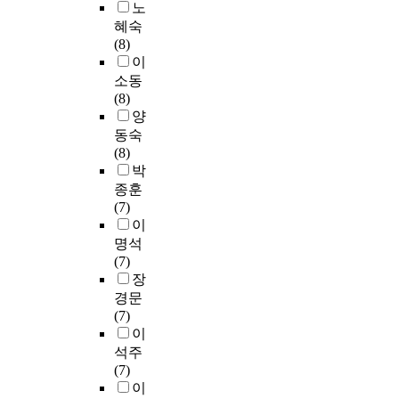
의
전
국
노
육
에
s
한
l
들
d
교
과
대
혜숙
대
關
i
융
i
보
m
과
정
학
(8)
학
한
t
합
n
다
o
과
을
으
이
원
意
i
교
g
1
d
정
진
로
평
소동
見
o
육
o
회
e
을
행
하
균
(8)
調
n
에
f
혹
l
중
중
였
퍼
양
査
a
인
9
은
o
국
이
다
센
동숙
를
r
공
8
2
f
어
거
.
트
(8)
토
e
지
s
회
m
교
나
비
박
대
s
능
c
이
u
육
이
리
율
로
u
(
종훈
h
상
s
학
수
더
을
다
i
A
(7)
o
응
i
과
한
십
비
음
t
I
이
o
시
c
중
보
교
교
과
a
)
명석
l
경
e
국
육
육
하
같
b
을
(7)
s
험
d
어
교
의
였
은
l
결
장
이
u
내
사
특
다
問
e
합
경문
w
있
c
용
6
성
.
題
f
하
(7)
h
는
a
학
명
을
또
點
o
여
이
i
수
t
으
을
살
한
을
r
‘
석주
c
험
i
로
연
피
교
發
e
A
(7)
h
생
o
분
구
기
육
見
l
I
이
a
들
n
류
참
위