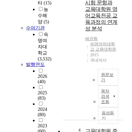
n
시험 문항과
타
(15)
制
i
교육대학원 영
농
度
u
어교육전공 교
수해
는
m
양
(5)
육과정의 연계
一
,
수여기관
성 분석
般
t
숙
大
h
배관형
명여
學
e
숙명여자대학
자대
院
w
교 교육대학원
학교
이
h
2015
(3,532)
5
국내석사
o
발행연도
3
l
年
e
원문보
2026
부
s
기
(40)
터
o
본
,
c
목차
2025
연
特
i
검색
(83)
구
殊
e
조회
의
大
t
2024
목
學
음성듣
y
(80)
적
院
기
i
은
이
n
2023
중
6
4
교육대학원 중
(60)
a