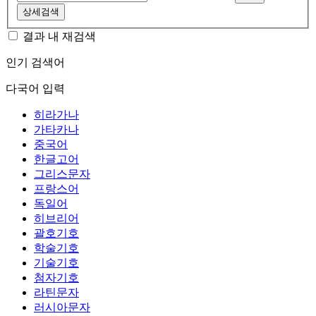
상세검색
결과 내 재검색
인기 검색어
다국어 입력
히라가나
가타카나
중국어
한글고어
그리스문자
프랑스어
독일어
히브리어
괄호기호
학술기호
기술기호
첨자기호
라틴문자
러시아문자