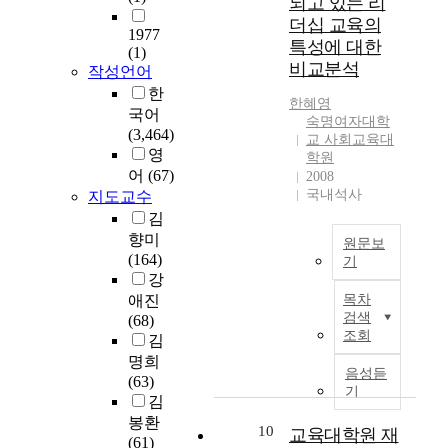
되고 있는 리
하
영
育
h
0
t
한
e
고
더십 교육의
어
成
e
년
1977
e
예
c
중
특성에 대한
임
을
d
A
(1)
s
비
o
국
비교분석
용
작성언어
目
t
I
c
중
r
어
시
的
o
융
한
h
등
r
교
한혜영
험
으
t
합
국어
o
교
e
육
숙명여자대학
문
로
h
교
(3,464)
o
사
c
교 사회교육대
학
항
하
e
육
영
l
들
t
학원
과
과
고
t
전
어
(67)
o
의
2008
,
의
교
있
e
공
국내석사
f
인
지도교수
b
교
육
는
a
이
e
식
u
김
과
대
敎
c
전
d
과
t
향미
과
원문보
학
育
h
국
u
이
t
(164)
정
기
원
大
i
의
c
에
h
강
으
2
교
學
n
3
a
대
i
애진
목차
로
0
육
院
g
8
t
비
s
검색
(68)
서
세
과
音
p
개
i
한
조회
s
김
지
기
정
樂
r
교
o
각
t
명희
향
이
이
敎
o
에
음성듣
n
교
u
(63)
해
후
다
育
f
개
기
w
육
d
김
야
본
.
에
e
설
h
과
y
할
봉환
격
교
10
있
s
되
교육대학원 재
i
정
i
기
(61)
적