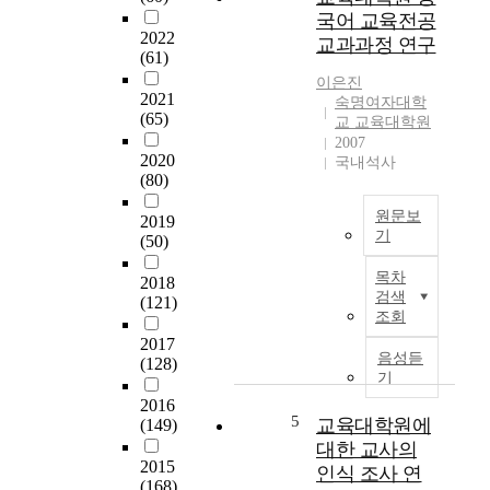
등
0
국어 교육전공
l
교
年
2022
l
교과과정 연구
사
代
(61)
a
영
初
이은진
s
어
2021
부
숙명여자대학
p
(65)
임
터
교 교육대학원
e
용
2007
設
c
2020
국내석사
시
立
t
(80)
험
되
s
의
어
o
원문보
2019
문
오
기
f
(50)
항
늘
p
중
과
에
목차
o
2018
국
교
이
검색
(121)
l
어
육
조회
르
i
교
대
면
2017
t
육
음성듣
학
서
(128)
i
의
기
원
敎
c
질
영
2016
育
s
을
5
교육대학원에
(149)
어
內
,
높
대한 교사의
교
的
s
이
2015
육
인식 조사 연
및
o
기
(168)