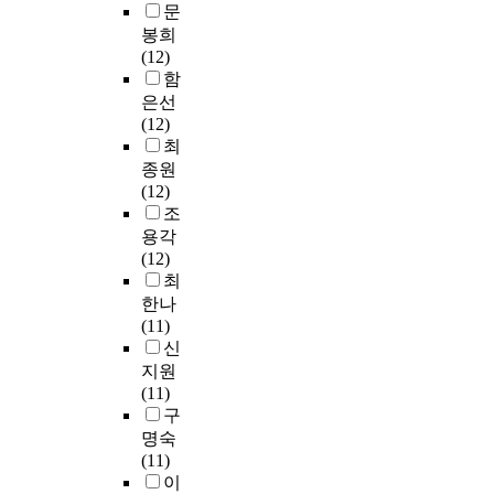
s
적
교
문
육
후
사
e
n
h
대
o
인
원
봉희
의
에
과
s
c
o
학
f
교
양
(12)
발
임
정
a
e
o
원
p
육
성
함
전
용
中
m
,
l
모
r
전
과
을
은선
시
音
e
T
o
두
o
문
정
모
(12)
험
樂
c
e
f
3
b
가
에
색
최
문
敎
o
c
e
단
l
의
재
하
종원
항
育
m
h
d
계
e
양
학
는
(12)
과
專
p
n
u
에
m
성
중
데
조
교
攻
o
o
c
서
s
이
인
목
육
용각
을
s
l
a
2
t
었
전
적
과
(12)
開
i
o
t
단
h
으
·
을
정
최
設
t
g
i
계
e
며
현
두
교
한나
하
i
y
o
로
y
이
직
었
과
(11)
고
o
,
n
개
h
는
보
다
목
신
있
n
E
a
정
a
현
육
.
의
는
,
n
지원
n
된
v
직
교
각
유
r
g
(11)
d
임
e
교
사
대
영
명
e
i
구
a
용
a
사
의
학
역
대
g
n
명숙
r
체
n
의
유
의
별
학
a
e
(11)
e
제
d
재
치
리
퍼
원
r
e
이
g
에
f
교
원