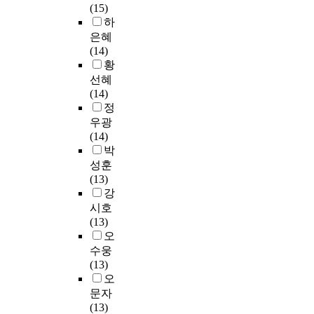
,
育
n
후
s
식
,
(15)
어
치
교
일
專
g
등
t
을
i
하
분
원
육
반
攻
p
장
u
살
n
은혜
야
교
특
영
의
r
한
d
펴
v
(14)
에
육
성
어
敎
o
‘
e
본
e
황
대
실
을
,
育
f
융
n
결
s
선혜
한
습
비
영
課
e
합
t
과
t
(14)
연
경
교
문
程
s
교
s
,
i
정
구
험
분
학
을
s
육
o
사
g
능
은
우광
석
총
전
i
’
f
범
a
력
어
(14)
하
4
부
o
은
t
대
t
과
떠
박
여
개
收
n
‘
h
학
i
교
한
성훈
향
영
集
s
융
e
교
n
과
가
(13)
후
역
해
u
합
g
,
g
교
?
강
한
으
서
b
인
r
비
w
육
둘
시호
국
로
分
j
재
a
사
h
능
째
(13)
대
분
析
e
교
d
범
a
력
,
오
학
류
하
c
육
u
대
t
을
교
수웅
의
하
고
t
(
a
학
k
가
육
(13)
리
였
美
o
S
t
교
i
진
대
오
더
다
國
f
c
e
,
n
창
학
문자
십
.
의
t
i
s
교
d
조
원
(13)
교
그
석
h
e
c
육