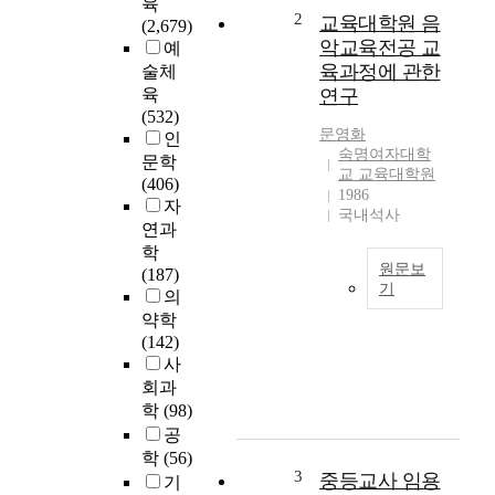
육
r
2
교육대학원 음
(2,679)
l
악교육전공 교
예
d
육과정에 관한
술체
i
육
연구
s
(532)
t
문영화
인
u
숙명여자대학
문학
r
교 교육대학원
(406)
n
1986
자
i
국내석사
연과
n
학
g
원문보
(187)
t
기
의
o
우
약학
n
리
(142)
e
나
사
w
라
회과
m
大
학
(98)
i
學
공
l
院
l
학
(56)
敎
3
중등교사 임용
e
기
育