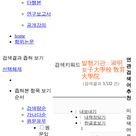
단행본
연구보고서
공개강의
home
학위논문
검색결과 좁혀 보기
연
발행기관 : 淑明
검색키워드
관
女子大學校 敎育
선택해제
검
大學院
색
(검색결과
3,532
건)
어
좁혀본 항목 보기
추
순서
천
검색량순
이
내보내기
가나다순
검
내책장담기
원문유무
색
한글로보기
원
1
어
문있