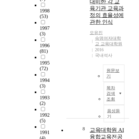
대비한 각 교
나
들
t
i
i
,
육기관 교육과
연
이
i
c
n
1998
이
계
정의 효율성에
內
f
m
(53)
g
들
성
在
i
관한 인식
a
p
의
이
해
c
1997
t
o
재
있
오유진
있
a
(3)
e
i
교
숙명여자대학
는
음
t
r
n
육
교 교육대학원
지
1996
을
e
i
t
기
2016
(81)
알
直
c
a
.
관
국내석사
아
視
o
l
A
이
1995
보
한
u
o
t
자
(72)
는
다
r
원문보
n
p
양
것
기
.
s
h
r
성
1994
이
本
e
o
본
e
(3)
기
목차
다
硏
s
w
연
s
관
검색
.
究
i
t
구
e
1993
인
조회
에
n
o
는
(2)
n
교
이
서
S
i
2
t
육
음성듣
를
는
o
1992
m
0
t
기
대
위
이
u
(5)
p
1
i
학
하
러
t
r
4
m
8
교육대학원 AI
원
여
1991
한
h
o
학
e
중
융합교육전공
(4)
선
많
K