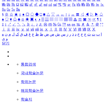
㎒
㎓
㎔
Ω
㏀
㏁
㎊
㎋
㎌
㏖
㏅
㎭
㎮
㎯
㏛
㎩
㎪
㎫
㎬
㏝
㏐
㏓
㏃
㏉
㏜
㏆
§
※
☆
★
○
●
◎
◇
◆
□
■
△
▽
→
←
↑
↓
↔
〓
◁
◀
▷
▶
♤
♠
♡
♥
♧
♣
⊙
◈
▣
◐
◑
▒
▤
▥
▨
▧
▦
▩
♨
☏
☎
☜
☞
¶
†
‡
↕
↗
↙
↖
↘
♭
♩
♪
♬
㉿
㈜
№
㏇
™
㏂
㏘
℡
＃
＆
＊
＠
ª
º
ⅰ
ⅱ
ⅲ
ⅳ
ⅴ
ⅵ
ⅶ
ⅷ
ⅸ
ⅹ
Ⅰ
Ⅱ
Ⅲ
Ⅳ
Ⅴ
Ⅵ
Ⅶ
Ⅷ
Ⅸ
Ⅹ
ا
ب
ت
ث
ج
ح
خ
د
ذ
ر
ز
س
ش
ص
ض
ط
ظ
ع
غ
ف
ق
ک
ل
م
ن
ه
و
ی
닫기
통합검색
국내학술논문
학위논문
해외학술논문
학술지