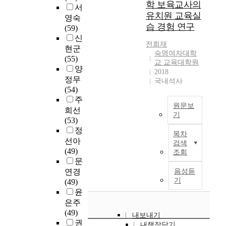
육
어
s
었
학 보육교사의
c
의
s
본
서
인
대
서
i
다
h
효
유치원 교육실
g
방
영숙
리
학
時
o
.
i
율
o
습 경험 연구
향
(59)
더
원
急
n
이
s
성
i
을
신
십
의
하
s
제
g
을
전희재
n
모
현군
교
선
게
u
는
숙명여자대학
o
알
g
색
(55)
육
정
해
b
산
교 교육대학원
i
아
t
해
양
에
은
2018
결
j
업
n
보
o
보
정무
대
국내석사
교
해
e
분
g
기
f
았
(54)
한
육
야
c
야
t
위
o
다
주
연
과
할
t
를
o
해
c
원문보
.
희선
구
학
많
,
넘
t
연
기
u
(53)
가
기
은
c
어
r
구
s
교
본
정
시
술
問
o
교
목차
a
하
o
육
연
선아
작
부
題
m
육
검색
i
였
n
과
구
(49)
되
의
조회
點
p
분
n
다
c
정
의
문
면
교
들
l
야
f
.
u
분
목
서
연경
음성듣
원
이
e
에
o
연
r
석
적
기
현
(49)
양
있
t
도
r
구
r
에
은
대
윤
성
어
i
A
t
를
i
있
교
사
은주
기
差
o
I
e
위
c
어
육
회
(49)
관
眼
n
를
내보내기
a
한
u
서
대
의
권
평
한
o
접
내책장담기
c
자