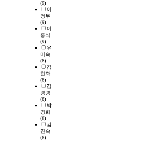
t
에
s
(9)
알
대
비
용
在
o
이
u
의
t
이
수
학
교
시
學
r
라
d
한
o
있
원
청무
대
험
生
,
는
y
인
e
다
교
(9)
상
문
을
i
이
w
식
s
.
원
이
은
항
中
t
름
a
은
t
이
양
홍식
리
의
心
s
에
s
아
a
를
성
(9)
더
영
으
c
영
m
직
b
전
과
유
십
역
로
o
재
a
한
l
제
정
미숙
연
별
그
n
교
d
번
i
로
에
(8)
구
평
들
t
육
e
도
s
하
재
김
의
균
의
e
의
b
임
h
고
학
현화
선
퍼
意
n
일
y
용
m
학
중
(8)
도
센
識
t
환
r
시
o
교
이
김
적
트
構
s
으
a
험
r
별
며
경령
역
비
造
a
로
n
경
e
중
유
(8)
할
율
및
n
확
d
험
i
국
치
박
을
과
音
d
산
o
이
m
어
원
경희
하
각
樂
c
되
m
없
p
교
교
(8)
고
등
敎
o
었
s
는
r
육
육
김
있
급
育
m
다
a
수
o
전
실
는
진숙
별
課
p
.
m
험
v
공
습
미
(8)
교
程
o
또
p
생
e