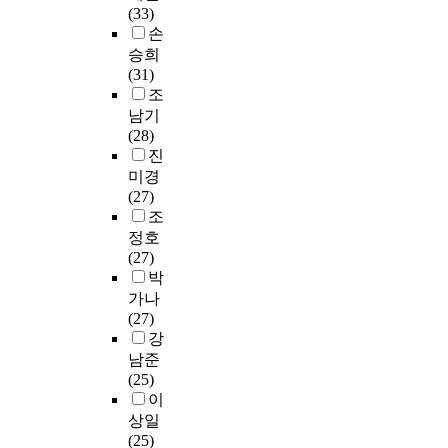
따
등
바
e
I
g
상
(33)
r
였
유
라
급
탕
q
융
c
으
손
a
다
치
서
별
이
u
합
e
로
d
승희
.
원
대
로
되
i
교
n
이
u
(31)
중
교
학
2
는
r
육
t
루
a
조
국
육
의
개
것
e
전
e
어
t
남기
어
실
리
씩
이
m
공
r
졌
e
(28)
교
습
더
총
音
e
에
a
으
s
진
육
경
십
8
樂
n
서
n
며
c
미경
학
험
교
개
敎
t
A
d
,
h
(27)
과
과
육
의
育
.
I
r
2
o
조
의
그
에
교
課
W
(
e
1
o
정호
교
의
대
육
程
h
A
-
문
l
(27)
육
미
한
대
이
i
r
e
항
l
박
목
를
본
학
라
l
t
d
으
o
표
탐
가나
연
원
고
e
i
u
로
c
를
색
(27)
구
을
생
e
f
c
구
a
살
하
강
는
선
각
v
i
a
성
t
펴
는
남준
향
정
되
e
c
t
된
e
보
데
(25)
후
하
어
r
i
e
설
d
았
있
이
대
였
그
y
a
d
문
i
는
다
상일
학
다
問
p
l
c
지
n
데
.
(25)
의
.
題
r
I