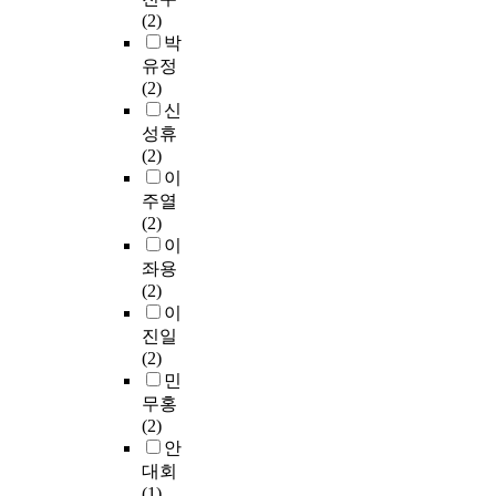
n
교
원
t
i
h
用
회
f
(2)
e
과
배
.
e
.
性
적
e
박
r
의
치
P
t
和
문
l
유정
a
교
분
r
y
B
客
제
o
(2)
t
육
산
o
'
a
觀
이
n
신
i
과
분
s
s
s
性
며
g
성휴
v
정
석
e
d
e
。
중
e
(2)
e
을
,
l
e
d
而
학
d
이
A
의
P
i
v
o
且
교
u
주열
I
미
e
t
e
n
,
는
c
(2)
w
하
a
i
l
t
考
내
a
이
i
며
r
g
o
h
慮
신
t
좌용
l
,
s
a
p
e
到
점
i
(2)
l
회
o
n
m
p
學
수
o
이
d
계
n
t
e
r
生
나
n
진일
e
교
상
s
n
e
爲
입
a
(2)
t
과
관
i
t
v
韓
시
l
민
e
는
분
n
p
i
國
의
i
r
무홍
회
석
l
r
o
人
영
n
m
(2)
계
을
a
o
u
,
향
s
i
안
원
실
c
c
s
立
을
t
n
대회
리
시
k
e
s
足
받
i
e
(1)
,
하