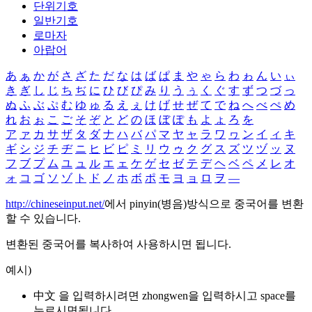
단위기호
일반기호
로마자
아랍어
あ
ぁ
か
が
さ
ざ
た
だ
な
は
ば
ぱ
ま
や
ゃ
ら
わ
ゎ
ん
い
ぃ
き
ぎ
し
じ
ち
ぢ
に
ひ
び
ぴ
み
り
う
ぅ
く
ぐ
す
ず
つ
づ
っ
ぬ
ふ
ぶ
ぷ
む
ゆ
ゅ
る
え
ぇ
け
げ
せ
ぜ
て
で
ね
へ
べ
ぺ
め
れ
お
ぉ
こ
ご
そ
ぞ
と
ど
の
ほ
ぼ
ぽ
も
よ
ょ
ろ
を
ア
ァ
カ
サ
ザ
タ
ダ
ナ
ハ
バ
パ
マ
ヤ
ャ
ラ
ワ
ヮ
ン
イ
ィ
キ
ギ
シ
ジ
チ
ヂ
ニ
ヒ
ビ
ピ
ミ
リ
ウ
ゥ
ク
グ
ス
ズ
ツ
ヅ
ッ
ヌ
フ
ブ
プ
ム
ユ
ュ
ル
エ
ェ
ケ
ゲ
セ
ゼ
テ
デ
ヘ
ベ
ペ
メ
レ
オ
ォ
コ
ゴ
ソ
ゾ
ト
ド
ノ
ホ
ボ
ポ
モ
ヨ
ョ
ロ
ヲ
―
http://chineseinput.net/
에서 pinyin(병음)방식으로 중국어를 변환
할 수 있습니다.
변환된 중국어를 복사하여 사용하시면 됩니다.
예시)
中文 을 입력하시려면
zhongwen
을 입력하시고 space를
누르시면됩니다.