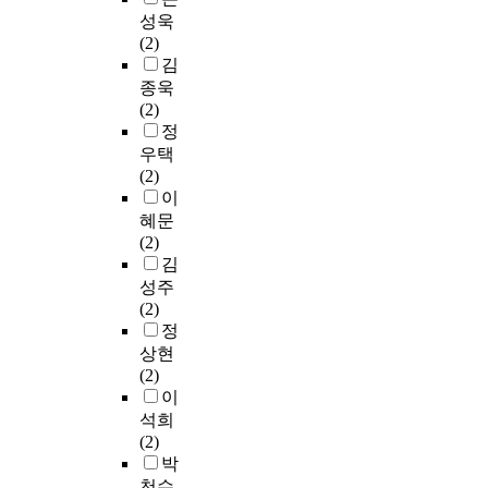
基
확
e
n
연
하
f
a
c
성욱
本
대
t
t
구
여
i
n
e
(2)
詞
되
h
r
에
빈
c
d
d
김
匯
는
e
o
서
도
s
i
u
종욱
(
결
e
l
의
분
t
n
r
(2)
7
과
x
s
회
석
a
f
e
정
7
를
p
t
계
,
g
o
a
우택
3
초
e
h
교
기
e
r
n
(2)
個
래
c
e
육
술
s
m
d
이
)
했
t
d
과
통
o
a
t
혜문
和
다
e
o
정
계
f
t
h
(2)
漢
.
d
m
은
,
t
i
e
김
語
한
r
i
상
독
h
o
t
성주
基
국
e
n
업
립
e
n
e
(2)
本
은
s
a
계
표
i
b
s
정
詞
사
u
n
열
본
r
a
t
匯
상현
교
l
c
고
t
l
s
s
,
(2)
육
t
e
등
-
a
e
e
考
이
이
s
o
학
검
w
d
n
察
석희
이
a
f
교
정
s
s
o
了
(2)
미
s
G
회
,
u
o
u
其
박
큰
l
e
계
일
i
c
g
常
사
i
천수