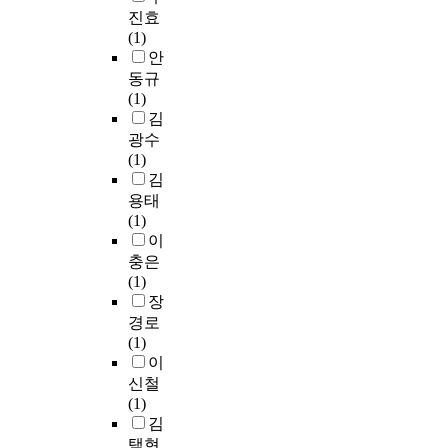
교
n
s
하
.
n
v
t
진효
本
육
s
t
는
첫
g
e
e
(1)
詞
을
e
u
데
째
d
s
m
안
匯
시
r
d
,
,
i
o
s
동규
作
작
v
e
연
교
r
l
a
(1)
了
할
i
n
구
직
e
u
c
김
比
것
c
t
의
경
c
t
c
광수
較
을
e
s
주
력
t
i
o
(1)
。
제
e
l
대
이
e
o
r
김
本
안
s
i
상
높
d
n
d
硏
용태
하
c
v
은
을
b
s
i
究
(1)
는
a
i
회
수
y
t
n
由
이
바
p
n
계
록
j
o
g
4
충은
이
i
g
교
생
u
p
t
章
(1)
다
n
i
과
성
d
r
o
構
장
.
g
n
중
형
g
o
t
成
f
경로
s
에
인
e
b
h
,
둘
r
(1)
u
서
공
s
l
e
具
째
o
이
c
회
지
t
e
g
體
,
m
신철
h
계
능
o
m
o
介
초
t
(1)
a
원
도
f
s
a
紹
등
h
김
n
리
구
o
o
l
如
학
e
택현
e