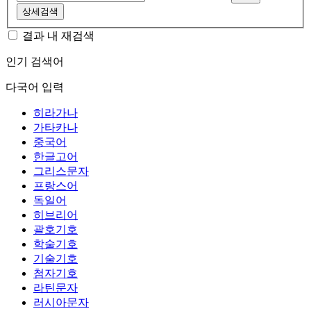
상세검색
결과 내 재검색
인기 검색어
다국어 입력
히라가나
가타카나
중국어
한글고어
그리스문자
프랑스어
독일어
히브리어
괄호기호
학술기호
기술기호
첨자기호
라틴문자
러시아문자