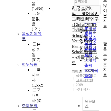
로
정확도순
음
많
한국 실정에
(1,434)
내림차순
이
정확도
맞는 영어몰입
원
본
순
문없
교육모형 연구
10개씩 출력
내림차순
자
인기도
음
: Global Vision
료
순
조회
(121)
10개씩
Christian
연도순
음성지원유
출력
School과
제목순
무
20개씩
Young Hoon
저자순
활
음
출력
Elementary
발행기
용
성 지
30개씩
School의 몰입
관순
도
원
출력
사례를 중심으
높
(517)
50개씩
로
학위유형
은
출력
자
국
100개씩
박혜진
료
내석
출력
성균관대학교
사
교육대학원
(1,552)
2009
국내석사
국
내박
사
(3)
원문보
주제분류
기