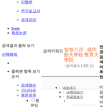
단행본
연구보고서
공개강의
home
학위논문
검색결과 좁혀 보기
연
발행기관 : 成均
검색키워드
관
館大學校 敎育大
선택해제
검
學院
색
(검색결과
1,555
건)
어
좁혀본 항목 보기
추
순서
천
검색량순
이
내보내기
가나다순
검
내책장담기
원문유무
색
한글로보기
원
1
어
문있