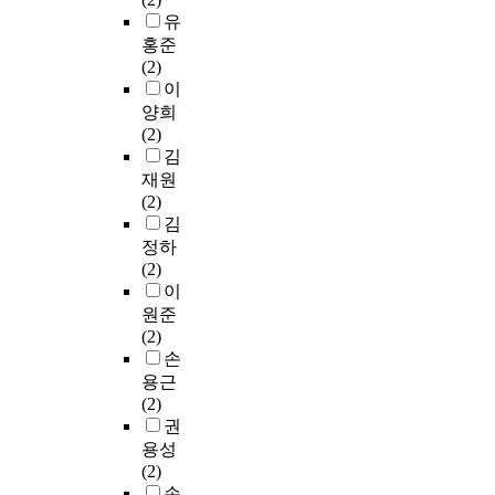
교
S
f
e
r
爲
과
l
유
o
교
t
r
d
s
中
긴
i
b
홍준
사
a
o
u
t
心
밀
n
a
(2)
의
t
m
c
a
,
히
e
l
이
표
i
l
a
n
進
결
u
l
양희
본
s
e
t
d
行
부
n
y
(2)
집
t
g
i
t
了
되
i
.
김
단
i
a
o
h
硏
어
v
I
을
재원
c
l
n
e
究
있
e
n
대
(2)
s
e
o
e
。
어
r
t
상
김
2
x
f
d
爲
몰
s
h
으
정하
9
p
t
u
此
입
i
i
로
(2)
.
e
h
c
比
교
t
s
하
이
0
r
e
a
較
육
i
e
여
통
원준
t
k
t
了
으
e
r
분
계
(2)
s
n
i
第
로
s
a
석
프
손
a
o
o
7
인
a
,
하
로
용근
t
w
n
次
해
c
w
였
그
(2)
s
l
a
敎
사
h
h
다
램
권
p
e
l
育
교
i
o
.
을
e
d
p
용성
課
육
e
c
활
c
g
r
(2)
程
이
v
o
본
용
i
e
o
손