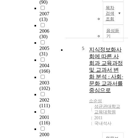
고
n
(90)
T
詞
외
s
목차
h
匯
국
p
2007
검색
i
量
과
a
(13)
조회
s
。
우
c
t
一
2006
음성듣
리
e
h
(30)
기
般
나
u
e
人
라
n
s
2005
5
지식정보화사
認
에
l
i
(31)
爲
회에 따른 사
서
i
s
不
시
k
회과 교육과정
2004
f
知
행
e
및 교과서 변
(166)
o
道
되
g
화 분석 : 사회·
c
詞
는
e
2003
문화 교과서를
u
匯
몰
n
(102)
중심으로
s
的
입
e
e
話
교
r
2002
소순성
s
,
육
a
(111)
성균관대학교
o
畿
사
l
교육대학원
n
乎
2001
례
u
2011
t
(116)
不
국내석사
들
n
h
可
을
i
e
2000
能
분
v