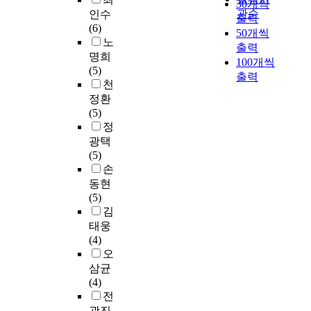
成
30개씩
시
e
o
향
합
j
y
n
관순
인수
敎
행
a
출력
n
후
적
u
,
d
(6)
材
할
r
50개씩
o
지
으
s
t
,
노
,
경
e
출력
f
향
로
t
h
a
명희
幷
우
1
100개씩
t
점
살
c
e
n
(5)
由
초
9
출력
h
을
펴
a
r
d
천
此
등
s
e
도
보
m
e
t
정환
限
학
c
f
출
고
e
f
o
(5)
定
교
h
u
하
,
o
o
h
정
學
3
o
t
고
이
u
r
a
광택
習
학
o
u
나
를
t
e
v
(5)
范
년
l
r
아
바
o
r
e
손
圍
에
s
e
가
탕
f
t
s
。
동현
몰
i
.
국
으
a
h
t
本
(5)
입
n
T
제
로
c
e
u
硏
김
교
c
h
수
초
i
i
d
究
태웅
육
l
e
준
등
v
m
e
對
(4)
을
u
m
의
학
i
p
n
象
오
시
d
a
우
교
l
o
t
是
작
i
삼균
r
수
현
c
r
s
構
하
n
(4)
k
한
장
o
t
b
成
는
g
전
e
회
에
u
a
e
現
중
1
광진