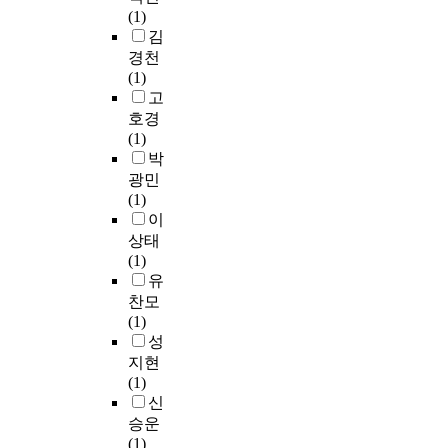
로
사
r
f
s
下
교
l
(1)
r
선
용
t
t
o
.
3
i
김
a
택
경
i
h
f
1
학
m
경천
,
하
험
f
i
C
)
년
i
(1)
e
였
비
y
s
S
第
에
t
고
d
다
율
p
i
A
1
몰
a
호경
u
.
이
r
s
T
章
입
t
(1)
c
이
낮
o
s
,
介
교
i
박
a
유
은
o
u
t
紹
육
o
광민
t
는
경
f
e
h
了
을
n
(1)
i
,
향
s
.
e
硏
시
o
이
o
실
을
a
e
究
작
f
n
상태
제
보
n
I
d
的
한
t
o
(1)
로
였
d
n
u
目
다
i
n
유
상
다
a
o
c
的
고
m
G
찬모
업
.
r
u
a
,
가
e
e
(1)
계
둘
g
r
t
方
정
a
n
성
고
째
u
s
i
法
했
n
e
등
지현
,
m
o
o
和
을
d
r
학
(1)
개
e
c
n
范
때
s
a
교
신
념
n
i
a
圍
본
p
t
교
승운
및
t
a
l
。
모
a
i
육
(1)
윤
s
l
g