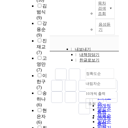
(10)
로
육
y
e
c
重
목차
은
n
e
김
써
적
e
d
o
검색
要
다
q
n
범식
현
활
d
v
g
조회
。
음
u
e
(9)
행
용
1
a
n
因
과
a
r
강
상
에
0
r
i
음성듣
爲
같
n
a
업
용순
대
기
2
i
z
根
다
t
t
계
(9)
한
p
o
i
据
.
i
i
고
진
경
r
u
n
基
t
v
등
재교
험
o
s
g
本
내보내기
첫
a
e
학
(7)
,
s
l
t
詞
내책장담기
째
t
A
교
고
인
e
y
h
한글로보기
匯
,
i
I
회
식
영만
l
a
e
,
우
v
i
계
,
(7)
i
n
q
可
리
e
정확도순
s
교
저
이
t
d
u
以
나
l
a
육
해
한구
i
s
e
選
내림차순
라
y
정확도
r
에
및
(7)
g
p
s
定
에
a
e
순
대
활
송
a
e
t
10개씩 출력
學
서
n
내림차순
v
인기도
한
성
n
e
i
하나
習
몰
d
o
개
순
조회
화
t
d
o
(6)
10개씩
階
입
t
l
선
연도순
요
s
f
n
현
출력
段
교
h
u
과
소
제목순
w
u
t
은자
20개씩
,
육
e
t
함
를
저자순
h
l
r
(6)
構
출력
을
r
i
께
종
o
l
e
발행기
최