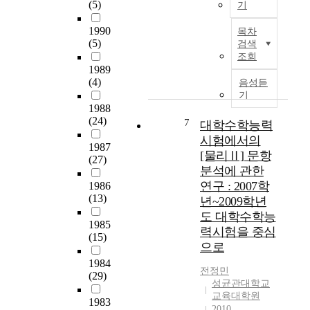
匯
적
t
(5)
기
u
g
,
으
i
본
a
i
提
1990
로
o
목차
연
l
n
(5)
高
검색
다
n
구
l
t
조회
語
루
a
는
y
o
1989
言
었
l
회
m
t
(4)
음성듣
使
으
s
계
o
h
기
用
며
i
원
1988
r
e
能
그
t
리
(24)
7
e
k
대학수학능력
力
들
e
교
t
n
시험에서의
,
이
s
1987
육
h
o
[물리Ⅱ] 문항
掌
겪
o
(27)
의
a
w
握
분석에 관한
은
n
개
n
l
更
시
c
연구 : 2007학
1986
선
7
e
多
행
e
(13)
년~2009학년
방
0
d
的
착
t
도 대학수학능
안
0
g
知
1985
오
h
력시험을 중심
에
,
e
(15)
況
와
e
관
으로
0
a
。
문
y
한
0
n
1984
在
제
h
전정민
연
0
d
(29)
這
점
a
성균관대학교
구
K
i
個
을
v
교육대학원
로
1983
o
n
層
분
e
2010