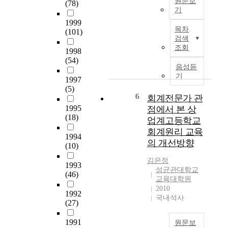
원문보
c
(78)
進
석
e
기
u
行
하
r
1999
r
A
對
였
s
목차
(101)
r
c
話
다
i
검색
e
c
。
.
t
조회
1998
n
o
因
외
i
(54)
t
r
此
음성듣
국
e
s
d
기
,
의
s
1997
t
i
通
사
a
(5)
a
n
6
회계전문가 관
過
례
n
t
g
學
1995
점에서 본 상
로
d
i
t
(18)
校
는
b
업계고등학교
s
o
敎
싱
e
회계원리 교육
t
t
1994
育
가
c
의 개선방향
i
h
(10)
和
포
o
c
e
社
르
m
김은정
1993
t
c
會
와
e
성균관대학교
(46)
h
h
生
교육대학원
홍
e
a
a
2010
活
콩
d
1992
t
n
국내석사
學
을
u
(27)
a
g
習
중
c
n
i
詞
점
a
1991
원문보
n
n