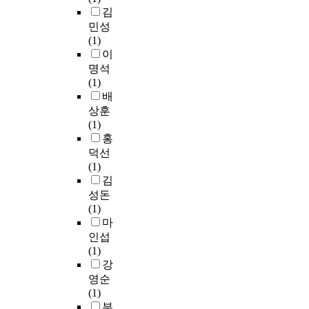
o
s
t
于
기
t
t
김
원
였
f
s
u
學
시
u
h
가
민성
다
l
,
d
生
작
t
e
회
(1)
.
e
a
i
的
하
e
f
계
이
g
n
e
母
는
s
a
,
명석
본
a
d
s
語
시
p
t
세
(1)
연
l
p
t
常
기
r
e
무
배
구
k
r
h
用
이
o
o
회
의
상훈
n
o
a
性
기
v
f
계
분
(1)
o
p
t
的
때
i
c
,
석
홍
w
o
a
詞
문
d
o
기
결
덕선
l
s
n
匯
에
i
m
업
과
(1)
e
e
a
選
초
n
p
회
를
김
d
s
l
定
등
g
a
계
요
g
a
y
성돈
,
학
e
n
,
약
e
l
z
(1)
同
교
d
i
회
하
w
t
e
마
時
3
u
e
계
면
e
e
d
인섭
和
학
c
s
실
다
r
r
t
(1)
韓
년
a
.
무
음
e
n
e
강
國
에
t
F
등
과
b
a
s
영순
語
몰
i
o
을
같
e
t
t
(1)
的
입
o
r
말
다
i
i
i
부
基