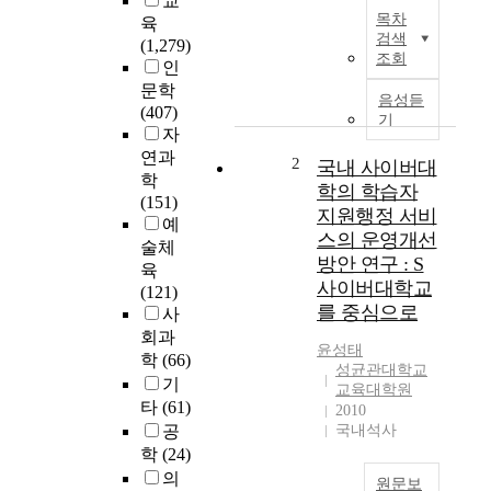
교
본
목차
육
연
검색
(1,279)
구
조회
인
는
문학
한
음성듣
(407)
국
기
자
의
연과
공
2
국내 사이버대
학
교
학의 학습자
(151)
육
지원행정 서비
예
실
스의 운영개선
술체
정
방안 연구 : S
에
육
사이버대학교
적
(121)
를 중심으로
합
사
한
회과
윤성태
영
학
(66)
성균관대학교
어
기
교육대학원
몰
타
(61)
2010
입
공
국내석사
교
학
(24)
육
의
원문보
모