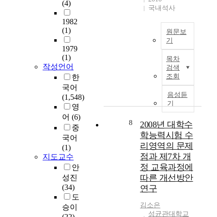
,
(4)
r
f
面
국내석사
석
c
기
e
o
上
하
o
1982
업
a
r
,
여
m
(1)
이
원문보
n
m
對
같
p
기
재
l
a
語
은
u
1979
교
i
t
T
言
문
t
(1)
목차
육
t
i
h
敎
작성언어
제
e
검색
없
i
o
e
育
가
r
조회
한
이
g
n
p
來
국
s
국어
도
a
b
u
說
음성듣
내
a
(1,548)
즉
n
a
r
기
,
에
n
영
각
t
s
p
選
서
d
어
(6)
적
s
e
o
8
2008년 대학수
定
발
i
중
으
,
d
s
基
학능력시험 수
생
n
국어
로
e
s
e
本
하
t
리영역의 문제
(1)
실
n
o
o
詞
지
e
점과 제7차 개
지도교수
무
g
c
f
匯
않
r
정 교육과정에
안
에
a
i
t
就
도
n
따른 개선방안
활
성진
g
e
h
顯
록
e
용
(34)
연구
e
t
i
得
하
t
할
도
d
y
s
非
는
.
김소은
수
승이
i
i
s
常
대
I
성균관대학교
있
(22)