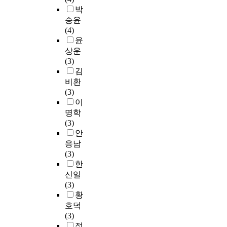
o
a
i
基
로
t
i
본
박
향
n
s
n
本
는
e
l
논
승윤
을
t
e
P
詞
싱
c
l
문
(4)
모
h
d
h
匯
가
h
l
의
윤
색
a
.
y
。
포
n
e
연
하
상운
t
s
本
르
i
a
구
였
(3)
t
T
i
論
의
c
d
수
다
김
h
h
c
文
사
a
t
행
.
비환
e
e
s
考
례
l
h
은
이
(3)
y
r
Ⅱ
察
를
c
e
선
를
이
n
e
b
本
들
o
f
행
위
e
f
y
명학
詞
고
l
u
연
해
e
o
m
(3)
匯
있
l
t
구
초
d
r
a
안
表
는
e
u
에
등
l
e
k
응남
是
데
g
r
대
교
e
t
i
(3)
否
싱
e
e
한
사
g
h
n
한
由
가
s
,
문
3
a
i
g
신일
以
포
a
i
헌
1
l
s
b
(3)
提
르
s
s
연
3
i
s
o
황
高
의
o
a
구
명
n
t
t
호덕
學
경
f
s
를
을
f
u
h
(3)
生
우
2
i
살
대
o
d
t
정
交