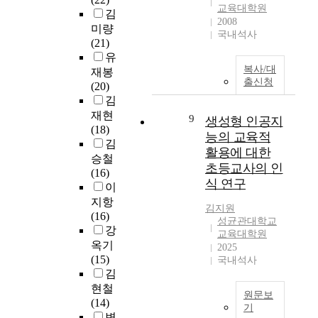
n
n
t
重
안
n
교육대학원
는
김
c
2
u
要
적
K
2008
사
미량
i
1
d
。
국내석사
인
o
원
(21)
v
C
y
因
모
r
을
유
i
,
i
爲
형
e
요
복사/대
재봉
l
t
s
以
을
a
출신청
구
(20)
l
h
t
基
제
,
하
김
a
e
o
本
시
t
고
w
k
p
재현
9
詞
생성형 인공지
하
h
있
s
n
r
(18)
匯
였
e
능의 교육적
다
u
o
e
김
爲
다
y
활용에 대한
는
i
w
s
승철
基
.
h
초등교사의 인
점
t
l
e
(16)
礎
연
a
식 연구
을
s
e
n
이
,
구
v
반
w
d
t
지항
可
자
e
김지원
영
i
g
t
(16)
以
가
s
성균관대학교
하
t
e
e
강
確
제
t
교육대학원
여
h
i
a
옥기
定
2025
안
a
이
o
n
c
(15)
국내석사
敎
하
r
러
u
f
h
김
育
는
t
한
t
o
i
현철
體
영
e
원문보
사
a
r
n
(14)
系
어
d
기
회
t
m
g
변
。