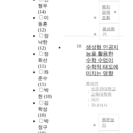
몰
s
요
본
t
a
a
형우
特
입
i
목차
구
연
o
t
n
(14)
別
교
n
검색
에
구
r
i
d
이
是
조회
육
c
적
는
n
o
l
爲
동훈
모
e
합
초
e
n
e
음성듣
了
(12)
형
2
한
등
y
e
a
기
外
장
은
0
회
교
.
d
r
國
낙한
크
0
계
사
T
u
n
10
생성형 인공지
人
(12)
게
1
원
를
h
c
i
능을 활용한
的
정
세
a
리
대
i
a
n
語
수학 수업이
가
n
희선
교
상
s
t
g
言
지
d
(11)
수학적 태도에
육
으
t
i
m
敎
로
r
좌
미치는 영향
의
로
h
o
e
育
구
a
준수
개
생
e
n
t
,
성
p
류재연
(11)
선
성
s
h
h
基
성균관대학교
되
i
박
방
형
i
a
o
교육대학원
本
어
d
헌
(10)
안
인
s
s
d
2025
詞
있
l
김
을
공
s
c
s
국내석사
匯
는
y
학성
제
지
u
h
b
的
데
g
(10)
시
능
r
a
y
選
각
r
원문보
박
함
의
v
n
r
定
부
o
기
정구
으
교
e
g
e
最
분
w
G