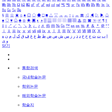
㎒
㎓
㎔
Ω
㏀
㏁
㎊
㎋
㎌
㏖
㏅
㎭
㎮
㎯
㏛
㎩
㎪
㎫
㎬
㏝
㏐
㏓
㏃
㏉
㏜
㏆
§
※
☆
★
○
●
◎
◇
◆
□
■
△
▽
→
←
↑
↓
↔
〓
◁
◀
▷
▶
♤
♠
♡
♥
♧
♣
⊙
◈
▣
◐
◑
▒
▤
▥
▨
▧
▦
▩
♨
☏
☎
☜
☞
¶
†
‡
↕
↗
↙
↖
↘
♭
♩
♪
♬
㉿
㈜
№
㏇
™
㏂
㏘
℡
＃
＆
＊
＠
ª
º
ⅰ
ⅱ
ⅲ
ⅳ
ⅴ
ⅵ
ⅶ
ⅷ
ⅸ
ⅹ
Ⅰ
Ⅱ
Ⅲ
Ⅳ
Ⅴ
Ⅵ
Ⅶ
Ⅷ
Ⅸ
Ⅹ
ا
ب
ت
ث
ج
ح
خ
د
ذ
ر
ز
س
ش
ص
ض
ط
ظ
ع
غ
ف
ق
ک
ل
م
ن
ه
و
ی
닫기
통합검색
국내학술논문
학위논문
해외학술논문
학술지