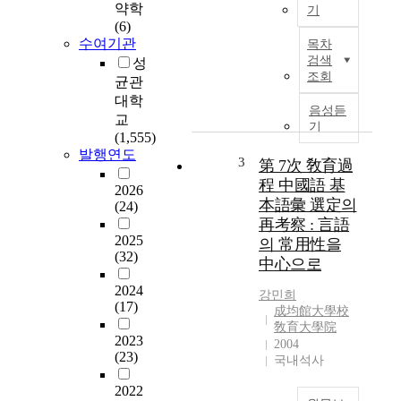
약학
기
형
(6)
을
O
수여기관
목차
제
n
검색
성
안
l
조회
균관
하
i
대학
는
n
음성듣
교
데
e
기
(1,555)
목
u
발행연도
적
n
3
第 7次 敎育過
이
i
程 中國語 基
2026
있
v
本語彙 選定의
(24)
다
e
再考察 : 言語
.
r
2025
의 常用性을
그
s
(32)
中心으로
러
i
기
t
2024
강민희
위
i
(17)
成均館大學校
해
e
敎育大學院
서
s
2023
2004
우
h
(23)
국내석사
선
a
2022
몰
s