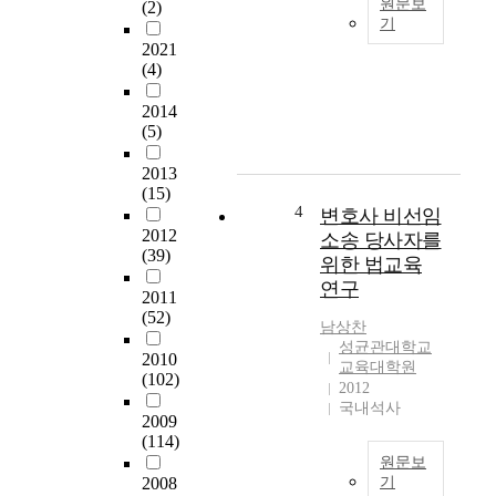
원문보
(2)
입
l
기
교
i
2021
一
육
t
(4)
般
의
t
語
시
l
2014
言
작
e
(5)
的
배
b
使
경
u
2013
用
과
r
(15)
能
성
d
4
변호사 비선임
力
격
e
2012
소송 당사자를
取
및
n
(39)
위한 법교육
決
관
o
연구
于
2011
련
f
(52)
對
이
e
남상찬
詞
론
d
성균관대학교
2010
匯
들
u
교육대학원
(102)
的
을
c
2012
准
국내석사
설
a
2009
確
명
t
(114)
理
하
i
원문보
解
였
o
2008
기
和