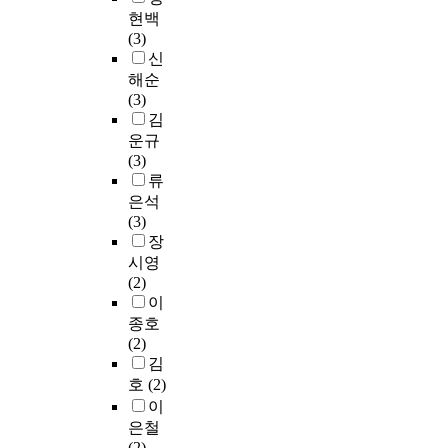
학
0
l
펴
상
r
y
e
현백
流
생
0
e
보
으
m
a
a
(3)
能
들
9
n
고
로
a
p
c
신
力
의
.
t
,
온
t
p
h
해순
的
영
b
회
라
i
e
e
(3)
常
어
I
a
계
인
o
a
r
김
用
실
t
t
전
설
n
l
s
性
운규
력
i
t
문
문
a
s
a
詞
(3)
이
s
l
가
조
n
h
n
匯
류
상
a
e
,
사
d
w
d
所
은석
급
p
b
회
를
c
o
s
構
(3)
학
p
e
계
실
o
t
t
成
장
교
a
i
실
시
n
o
u
,
로
r
시영
n
무
하
s
c
d
以
의
e
(2)
g
자
였
u
h
e
'
진
n
이
f
,
으
l
a
n
語
학
t
종호
o
상
며
t
n
t
言
이
t
(2)
u
업
,
a
g
s
的
나
h
김
g
계
S
t
e
u
常
학
a
호
(2)
h
고
P
i
t
n
用
업
t
이
t
등
S
o
h
d
性
성
o
은철
g
학
S
n
e
e
'
적
n
(2)
l