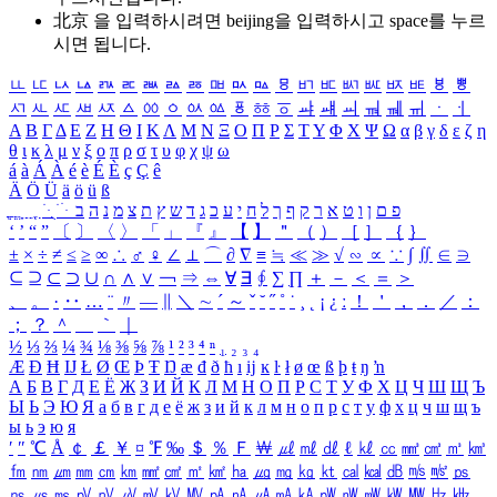
北京 을 입력하시려면
beijing
을 입력하시고 space를 누르
시면 됩니다.
ㅥ
ㅦ
ㅧ
ㅨ
ㅩ
ㅪ
ㅫ
ㅬ
ㅭ
ㅮ
ㅯ
ㅰ
ㅱ
ㅲ
ㅳ
ㅴ
ㅵ
ㅶ
ㅷ
ㅸ
ㅹ
ㅺ
ㅻ
ㅼ
ㅽ
ㅾ
ㅿ
ㆀ
ㆁ
ㆂ
ㆃ
ㆄ
ㆅ
ㆆ
ㆇ
ㆈ
ㆉ
ㆊ
ㆋ
ㆌ
ㆍ
ㆎ
Α
Β
Γ
Δ
Ε
Ζ
Η
Θ
Ι
Κ
Λ
Μ
Ν
Ξ
Ο
Π
Ρ
Σ
Τ
Υ
Φ
Χ
Ψ
Ω
α
β
γ
δ
ε
ζ
η
θ
ι
κ
λ
μ
ν
ξ
ο
π
ρ
σ
τ
υ
φ
χ
ψ
ω
á
à
Á
À
é
è
É
È
ç
Ç
ê
Ä
Ö
Ü
ä
ö
ü
ß
ְ
ֳ
ֲ
ֱ
ָ
ַ
ֵ
ֶ
ִ
ֹ
ּ
ֻ
ׂ
ׁ
ּ
ב
ה
נ
מ
צ
ת
ץ
ש
ד
ג
כ
ע
י
ח
ל
ך
ף
ק
ר
א
ט
ו
ן
ם
פ
‘
’
“
”
〔
〕
〈
〉
「
」
『
』
【
】
＂
（
）
［
］
｛
｝
±
×
÷
≠
≤
≥
∞
∴
♂
♀
∠
⊥
⌒
∂
∇
≡
≒
≪
≫
√
∽
∝
∵
∫
∬
∈
∋
⊆
⊇
⊂
⊃
∪
∩
∧
∨
￢
⇒
⇔
∀
∃
∮
∑
∏
＋
－
＜
＝
＞
、
。
·
‥
…
¨
〃
―
∥
＼
∼
´
～
ˇ
˘
˝
˚
˙
¸
˛
¡
¿
ː
！
＇
，
．
／
：
；
？
＾
＿
｀
｜
½
⅓
⅔
¼
¾
⅛
⅜
⅝
⅞
¹
²
³
⁴
ⁿ
₁
₂
₃
₄
Æ
Ð
Ħ
Ĳ
Ł
Ø
Œ
Þ
Ŧ
Ŋ
æ
đ
ð
ħ
ı
ĳ
ĸ
ŀ
ł
ø
œ
ß
þ
ŧ
ŋ
ŉ
А
Б
В
Г
Д
Е
Ё
Ж
З
И
Й
К
Л
М
Н
О
П
Р
С
Т
У
Ф
Х
Ц
Ч
Ш
Щ
Ъ
Ы
Ь
Э
Ю
Я
а
б
в
г
д
е
ё
ж
з
и
й
к
л
м
н
о
п
р
с
т
у
ф
х
ц
ч
ш
щ
ъ
ы
ь
э
ю
я
′
″
℃
Å
￠
￡
￥
¤
℉
‰
＄
％
Ｆ
￦
㎕
㎖
㎗
ℓ
㎘
㏄
㎣
㎤
㎥
㎦
㎙
㎚
㎛
㎜
㎝
㎞
㎟
㎠
㎡
㎢
㏊
㎍
㎎
㎏
㏏
㎈
㎉
㏈
㎧
㎨
㎰
㎱
㎲
㎳
㎴
㎵
㎶
㎷
㎸
㎹
㎀
㎁
㎂
㎃
㎄
㎺
㎻
㎽
㎾
㎿
㎐
㎑