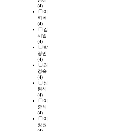
t
계
서
r
n
c
行
기
7
(4)
f
인
생
t
c
o
高
몰
f
이
o
력
성
,
e
n
中
입
o
희목
r
을
형
a
o
f
中
교
u
(4)
G
양
인
n
f
i
國
육
r
김
e
성
공
d
e
d
語
모
-
시업
n
하
지
r
d
e
(
형
y
(4)
e
는
능
e
u
n
Ⅰ
을
e
박
r
데
의
a
c
t
)
채
a
영민
a
기
교
c
a
a
敎
택
r
(4)
t
여
육
h
t
n
科
할
c
최
i
할
적
e
i
d
書
것
o
경숙
v
목
활
d
o
i
的
을
l
(4)
e
적
용
a
n
n
第
제
l
심
A
으
을
c
h
t
7
안
e
I
원식
로
활
o
a
e
次
하
g
,
(4)
수
성
n
s
r
敎
였
e
w
이
행
화
c
i
e
育
다
s
h
준식
되
하
l
n
s
課
.
a
i
(4)
었
기
u
c
t
程
그
n
c
이
다
위
s
r
e
漢
근
d
h
.
장원
한
i
e
d
語
거
2
w
(4)
방