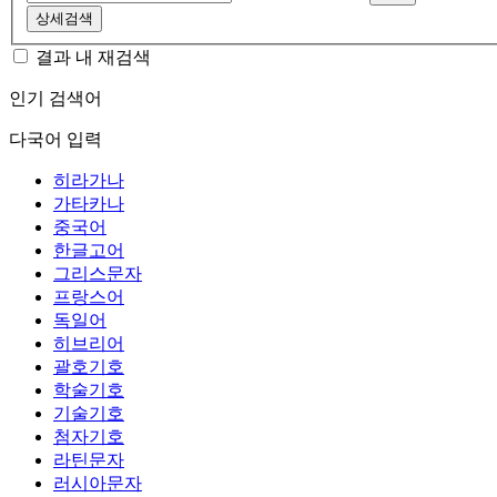
상세검색
결과 내 재검색
인기 검색어
다국어 입력
히라가나
가타카나
중국어
한글고어
그리스문자
프랑스어
독일어
히브리어
괄호기호
학술기호
기술기호
첨자기호
라틴문자
러시아문자