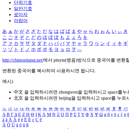
단위기호
일반기호
로마자
아랍어
あ
ぁ
か
が
さ
ざ
た
だ
な
は
ば
ぱ
ま
や
ゃ
ら
わ
ゎ
ん
い
ぃ
き
こ
ご
そ
ぞ
と
ど
の
ほ
ぼ
ぽ
も
よ
ょ
ろ
を
ア
ァ
カ
サ
ザ
タ
ダ
ナ
ハ
バ
パ
マ
ヤ
ャ
ラ
ワ
ヮ
ン
イ
ィ
キ
ギ
ソ
ゾ
ト
ド
ノ
ホ
ボ
ポ
モ
ヨ
ョ
ロ
ヲ
―
http://chineseinput.net/
에서 pinyin(병음)방식으로 중국어를 변환
변환된 중국어를 복사하여 사용하시면 됩니다.
예시)
中文 을 입력하시려면
zhongwen
을 입력하시고 space를
北京 을 입력하시려면
beijing
을 입력하시고 space를 누르
ㅥ
ㅦ
ㅧ
ㅨ
ㅩ
ㅪ
ㅫ
ㅬ
ㅭ
ㅮ
ㅯ
ㅰ
ㅱ
ㅲ
ㅳ
ㅴ
ㅵ
ㅶ
ㅷ
ㅸ
ㅹ
ㅺ
Α
Β
Γ
Δ
Ε
Ζ
Η
Θ
Ι
Κ
Λ
Μ
Ν
Ξ
Ο
Π
Ρ
Σ
Τ
Υ
Φ
Χ
Ψ
Ω
α
β
γ
δ
ε
ζ
η
á
à
Á
À
é
è
É
È
ç
Ç
ê
Ä
Ö
Ü
ä
ö
ü
ß