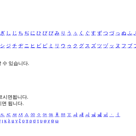
ぎ
し
じ
ち
ぢ
に
ひ
び
ぴ
み
り
う
ぅ
く
ぐ
す
ず
つ
づ
っ
ぬ
ふ
シ
ジ
チ
ヂ
ニ
ヒ
ビ
ピ
ミ
リ
ウ
ゥ
ク
グ
ス
ズ
ツ
ヅ
ッ
ヌ
フ
ブ
할 수 있습니다.
누르시면됩니다.
시면 됩니다.
ㅻ
ㅼ
ㅽ
ㅾ
ㅿ
ㆀ
ㆁ
ㆂ
ㆃ
ㆄ
ㆅ
ㆆ
ㆇ
ㆈ
ㆉ
ㆊ
ㆋ
ㆌ
ㆍ
ㆎ
θ
ι
κ
λ
μ
ν
ξ
ο
π
ρ
σ
τ
υ
φ
χ
ψ
ω