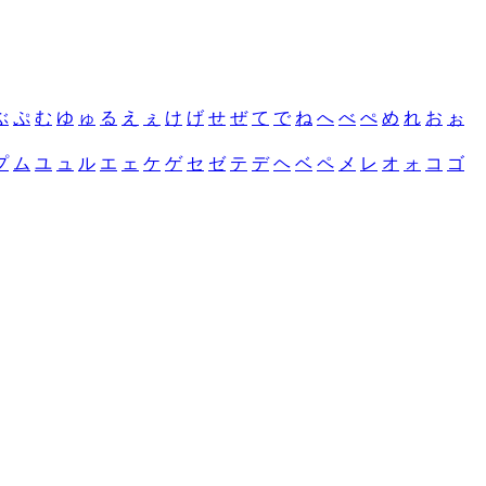
ぶ
ぷ
む
ゆ
ゅ
る
え
ぇ
け
げ
せ
ぜ
て
で
ね
へ
べ
ぺ
め
れ
お
ぉ
プ
ム
ユ
ュ
ル
エ
ェ
ケ
ゲ
セ
ゼ
テ
デ
ヘ
ベ
ペ
メ
レ
オ
ォ
コ
ゴ