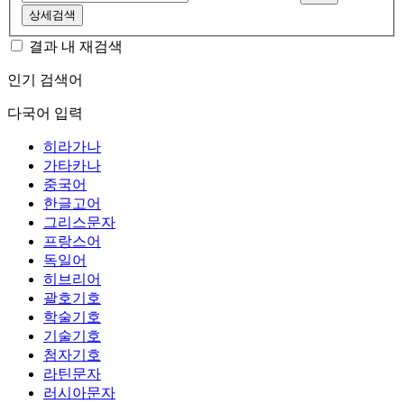
상세검색
결과 내 재검색
인기 검색어
다국어 입력
히라가나
가타카나
중국어
한글고어
그리스문자
프랑스어
독일어
히브리어
괄호기호
학술기호
기술기호
첨자기호
라틴문자
러시아문자