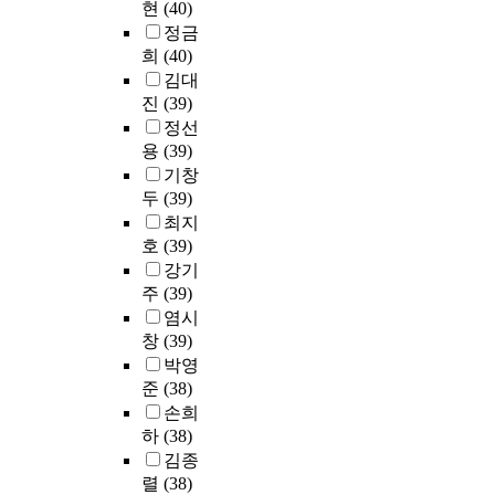
상
방
정
현
(40)
용
배
같
h
문
o
목
수
법
한
고
정금
치
다
t
헌
t
적
송
으
물
객
분
희
(40)
.
h
조
c
,
(
로
리
이
산
김대
첫
e
사
o
이
1
는
적
늘
분
진
(39)
째
r
를
n
용
4
P
현
어
석
정선
로
e
통
s
횟
.
A
실
났
을
,
a
용
(39)
해
i
수
6
S
과
지
사
평
r
기창
이
d
,
%
W
공
만
용
생
e
두
(39)
론
e
성
)
1
통
고
하
학
m
적
r
별
최지
부
8
의
객
였
습
a
으
t
로
호
(39)
문
.
문
의
다
과
n
로
h
나
이
강기
0
화
질
.
정
y
살
e
누
차
주
(39)
통
와
적
치
에
f
펴
n
어
지
계
기
염시
인
의
참
a
본
a
서
하
패
본
측
창
(39)
학
여
c
후
t
도
고
키
적
면
전
박영
동
t
,
i
서
있
지
인
인
문
준
(38)
기
o
한
o
관
었
프
생
진
직
손희
는
r
국
n
서
다
로
리
료
업
하
(38)
,
s
과
a
비
.
그
학
비
의
배
w
김종
중
l
스
부
램
적
에
식
움
h
렬
(38)
국
i
질
문
을
특
있