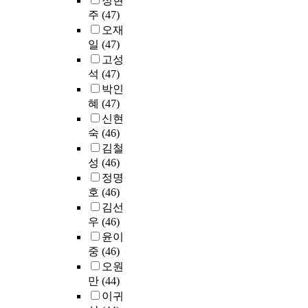
정현
연
r
들
0
도
하
의
문
험
'
주
(47)
구
e
로
9
움
였
료
조
과
t
오재
에
s
하
년
을
다
보
사
변
g
필
s
였
일
(47)
까
얻
.
험
를
화
o
요
u
고
고성
지
고
이
제
실
과
b
한
s
,
석
(47)
온
자
렇
도
시
정
e
기
e
서
실
박인
하
게
가
하
및
y
초
d
비
가
였
정
혜
(47)
시
였
그
o
적
i
스
스
다
의
행
신현
다
맥
n
인
n
영
배
.
할
되
숙
(46)
.
락
d
자
t
역
출
연
수
면
치
김철
을
t
료
h
별
량
구
있
서
의
성
(46)
그
h
를
e
로
은
자
는
소
학
정명
들
e
제
c
서
증
료
것
비
전
호
(46)
의
q
공
o
비
가
는
은
자
문
목
u
김선
하
u
스
하
전
이
의
직
소
a
우
(46)
고
n
질
고
남
미
의
업
리
l
자
t
을
윤이
있
대
지
료
의
를
i
한
r
평
중
(46)
으
학
가
비
식
통
t
다
y
가
오원
며
교
각
부
의
해
y
.
f
하
,
만
(44)
치
개
담
하
알
o
o
기
온
의
인
이귀
이
위
아
f
이
l
위
실