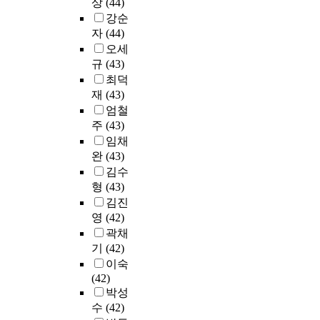
학
이
상
(44)
줄
차
보
t
런
l
해
가
전
만
어
강순
원
기
e
결
o
참
스
문
들
들
추
자
(44)
위
a
과
w
고
총
대
어
게
출
오세
하
c
를
s
봉
배
학
가
되
을
규
(43)
여
h
달
t
사
출
원
슴
어
위
최덕
질
e
성
h
서
량
1
속
의
해
적
r
재
(43)
하
e
비
(
~
에
료
요
연
”
엄철
기
s
스
2
4
간
기
인
구
h
주
(43)
위
a
,
0
학
직
관
분
방
a
하
m
열
임채
0
년
하
의
석
법
s
여
e
람
완
(43)
9
재
는
이
과
중
b
우
f
대
년
김수
학
"
용
신
포
e
선
o
출
기
형
(43)
생
퍼
량
뢰
커
e
한
r
서
준
전
블
김진
이
도
스
n
국
m
비
)
수
릭
증
영
(42)
검
그
r
과
o
스
중
를
이
가
증
곽채
룹
e
중
f
,
8
대
미
되
을
기
(42)
면
p
국
W
상
8
상
지
었
실
이숙
담
e
의
e
호
.
으
(
다
시
(42)
법
a
시
s
대
4
로
P
.
하
박성
을
t
대
t
차
%
한
u
그
였
수
(42)
활
e
별
e
서
를
설
b
러
고