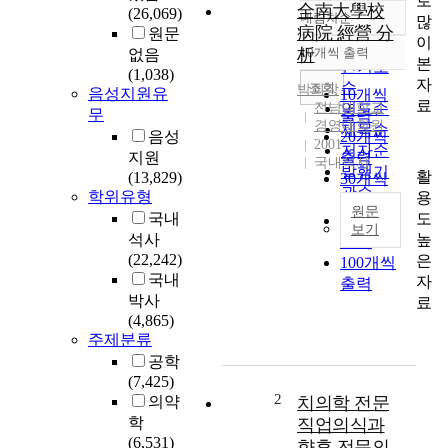
로
全南大學校
(26,069)
내림차순
많
정확도
病院 經營 分
원문
이
순
析
10개씩 출력
없음
내림차순
본
인기도
(1,038)
자
순
조회
박희장
음성지원유
10개씩
료
전남대학교
연도순
무
출력
경영대학원
제목순
음성
20개씩
2001
저자순
지원
출력
국내석사
발행기
활
(13,829)
30개씩
관순
학위유형
용
출력
원문
도
국내
50개씩
보기
높
석사
출력
우
(22,242)
은
100개씩
리
국내
자
출력
나
박사
료
라
(4,865)
의
주제분류
경
공학
제
(7,425)
가
2
의약
치의학 전문
발
학
직업의식과
전
(6,531)
향후 전문의