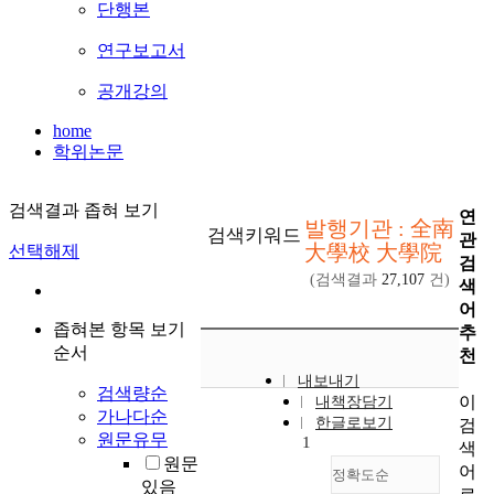
단행본
연구보고서
공개강의
home
학위논문
검색결과 좁혀 보기
연
발행기관 : 全南
검색키워드
관
大學校 大學院
선택해제
검
(검색결과
27,107
건)
색
어
좁혀본 항목 보기
추
순서
천
내보내기
검색량순
이
내책장담기
가나다순
한글로보기
검
원문유무
1
색
원문
어
정확도순
있음