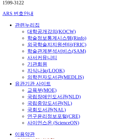
,
m
를
난
1599-3122
.
겨
가
표
자
e
영
a
기
방
본
나
도
본
격
s
ARS 번호안내
역
g
반
에
연
올
입
T
증
c
별
e
으
의
구
것
되
검
취
h
관련누리집
로
o
로
한
의
으
기
정
득
o
대학공개강의(KOCW)
구
f
하
온
결
로
이
,
을
o
학술정보통계시스템(Rinfo)
분
u
여
실
과
상
전
빈
통
l
외국학술지지원센터(FRIC)
된
n
전
가
를
상
에
도
한
e
문
i
남
학술관계분석서비스(SAM)
스
요
되
는
분
직
d
헌
v
대
사서커뮤니티
배
약
는
의
석
업
u
정
e
학
기관회원
출
하
일
료
,
연
c
보
r
교
지식나눔(LOOK)
량
면
치
기
기
계
a
학
s
도
이
의학전자도서관(MEDLIS)
다
영
관
술
,
t
교
i
서
증
유관기관 사이트
음
역
이
통
자
i
과
t
관
가
과
이
교육부(MOE)
임
계
기
o
과
y
의
하
같
라
국립장애인도서관(NLD)
의
를
계
n
정
,
서
였
다
하
로
국립중앙도서관(NL)
사
발
,
,
s
비
으
.
며
수
국회도서관(NAL)
용
과
f
그
u
스
며
L
가
하
연구윤리정보포털(CRE)
같
i
리
g
질
,
첫
y
를
였
사이언스온 (ScienceON)
은
r
고
g
을
전
째
n
결
다
것
s
정
e
평
력
,
c
정
이용약관
.
들
t
보
s
가
은