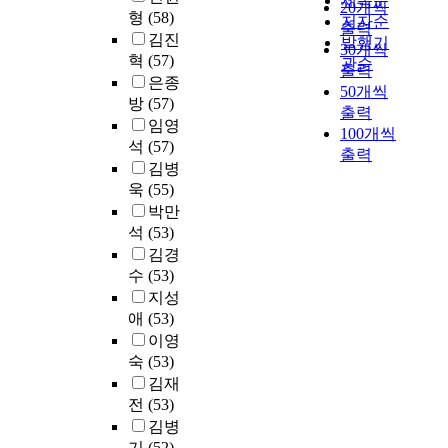
제목순
석
재
,
20개씩
증
의
원
a
형
(58)
국
m
여
저자순
을
학
교
가
출력
학
평
i
김진
가
t
도
발행기
통
생
차
해
30개씩
전
생
n
의
h
서
혁
(57)
관순
하
만
점
1
문
출력
교
i
교
e
관
은종
여
족
(
9
대
50개씩
육
n
육
a
서
방
(57)
전
도
n
8
학
출력
전
g
적
u
비
남
임영
향
o
9
원
100개씩
공
,
특
t
스
대
상
d
석
(57)
년
생
출력
대
t
징
h
질
학
에
e
7
김병
2
학
h
을
o
을
교
도
s
월
욱
(55)
7
원
e
밝
r
평
(
움
)
부
1
박만
의
p
힌
i
가
여
을
,
터
명
석
(53)
재
h
결
t
해
수
얻
경
시
을
김경
학
r
과
y
보
)
고
계
지
대
수
(53)
생
a
로
o
았
의
자
(
역
상
및
s
지성
써
f
다
온
하
e
이
으
졸
e
애
(53)
양
t
.
실
며
d
상
로
업
t
국
h
연
이영
가
,
g
의
치
생
h
문
e
구
숙
(53)
스
신
e
도
의
9
a
헌
d
대
김재
배
입
s
시
학
명
t
정
e
상
출
전
(53)
생
)
지
전
이
“
보
g
은
특
선
,
김병
역
문
다
t
학
r
전
성
발
랜
기
(52)
자