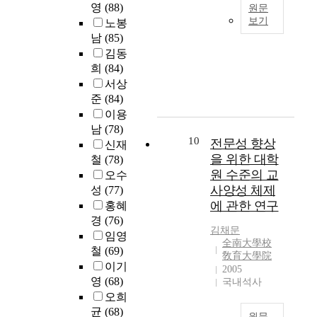
과
면
상
수
영
(88)
입
원문
흡
s
배
정
서
자
준
보기
학
노봉
하
e
출
에
,
에
을
동
남
(85)
고
w
본
(
대
도
대
파
기
김동
거
h
연
S
한
시
한
악
와
의
o
구
희
(84)
c
만
의
의
하
그
이
h
는
서상
o
족
가
료
고
학
루
o
이
준
(84)
p
도
독
서
,
습
어
l
용
e
이용
에
성
비
향
과
지
d
자
2
대
에
남
(78)
스
후
정
고
a
관
10
)
전문성 향상
한
기
의
신재
전
에
있
s
점
의
조
여
을 위한 대학
제
철
(78)
문
서
지
t
의
온
사
하
공
원 수준의 교
의
오수
의
않
a
도
실
를
는
을
지
사양성 체제
성
(77)
변
은
t
서
가
통
물
제
원
에 관한 연구
홍혜
화
실
u
관
스
해
리
도
여
경
(76)
과
정
s
서
인
현
적
적
부
김채문
정
임영
이
o
비
벤
상
환
으
全南大學校
와
을
철
(69)
다
f
스
토
황
경
敎育大學院
로
의
알
.
a
질
이기
리
2005
을
요
보
관
아
c
을
영
(68)
국내석사
를
점
소
장
계
보
이
a
측
오희
구
검
로
하
여
기
연
d
정
축
균
(68)
하
서
였
부
원문