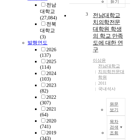
의
듣기
전남
톤
학
대학교
알
전
3
전남대학교
(27,084)
렌
문
치의학전문
전북
에
직
대학원 학생
대학교
의
업
의 학교 만족
(3)
해
의
도에 대한 연
발행연도
1
식
구
2026
8
과
(137)
8
더
이상윤
2025
5
불
전남대학교
(114)
년
어
치의학전문대
2024
최
치
학원
(103)
초
의
2011
2023
로
학
국내석사
(82)
우
전
2022
리
문
(307)
원문
나
직
2021
보기
라
업
(64)
전
에
의
2020
목차
문
근
식
(741)
검색
의
대
에
2019
조회
료
병
대
(343)