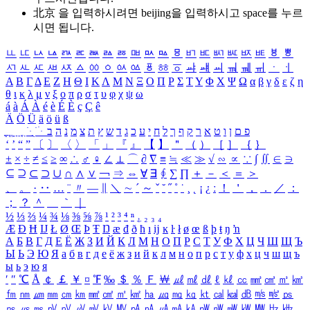
北京 을 입력하시려면
beijing
을 입력하시고 space를 누르
시면 됩니다.
ㅥ
ㅦ
ㅧ
ㅨ
ㅩ
ㅪ
ㅫ
ㅬ
ㅭ
ㅮ
ㅯ
ㅰ
ㅱ
ㅲ
ㅳ
ㅴ
ㅵ
ㅶ
ㅷ
ㅸ
ㅹ
ㅺ
ㅻ
ㅼ
ㅽ
ㅾ
ㅿ
ㆀ
ㆁ
ㆂ
ㆃ
ㆄ
ㆅ
ㆆ
ㆇ
ㆈ
ㆉ
ㆊ
ㆋ
ㆌ
ㆍ
ㆎ
Α
Β
Γ
Δ
Ε
Ζ
Η
Θ
Ι
Κ
Λ
Μ
Ν
Ξ
Ο
Π
Ρ
Σ
Τ
Υ
Φ
Χ
Ψ
Ω
α
β
γ
δ
ε
ζ
η
θ
ι
κ
λ
μ
ν
ξ
ο
π
ρ
σ
τ
υ
φ
χ
ψ
ω
á
à
Á
À
é
è
É
È
ç
Ç
ê
Ä
Ö
Ü
ä
ö
ü
ß
ְ
ֳ
ֲ
ֱ
ָ
ַ
ֵ
ֶ
ִ
ֹ
ּ
ֻ
ׂ
ׁ
ּ
ב
ה
נ
מ
צ
ת
ץ
ש
ד
ג
כ
ע
י
ח
ל
ך
ף
ק
ר
א
ט
ו
ן
ם
פ
‘
’
“
”
〔
〕
〈
〉
「
」
『
』
【
】
＂
（
）
［
］
｛
｝
±
×
÷
≠
≤
≥
∞
∴
♂
♀
∠
⊥
⌒
∂
∇
≡
≒
≪
≫
√
∽
∝
∵
∫
∬
∈
∋
⊆
⊇
⊂
⊃
∪
∩
∧
∨
￢
⇒
⇔
∀
∃
∮
∑
∏
＋
－
＜
＝
＞
、
。
·
‥
…
¨
〃
―
∥
＼
∼
´
～
ˇ
˘
˝
˚
˙
¸
˛
¡
¿
ː
！
＇
，
．
／
：
；
？
＾
＿
｀
｜
½
⅓
⅔
¼
¾
⅛
⅜
⅝
⅞
¹
²
³
⁴
ⁿ
₁
₂
₃
₄
Æ
Ð
Ħ
Ĳ
Ł
Ø
Œ
Þ
Ŧ
Ŋ
æ
đ
ð
ħ
ı
ĳ
ĸ
ŀ
ł
ø
œ
ß
þ
ŧ
ŋ
ŉ
А
Б
В
Г
Д
Е
Ё
Ж
З
И
Й
К
Л
М
Н
О
П
Р
С
Т
У
Ф
Х
Ц
Ч
Ш
Щ
Ъ
Ы
Ь
Э
Ю
Я
а
б
в
г
д
е
ё
ж
з
и
й
к
л
м
н
о
п
р
с
т
у
ф
х
ц
ч
ш
щ
ъ
ы
ь
э
ю
я
′
″
℃
Å
￠
￡
￥
¤
℉
‰
＄
％
Ｆ
￦
㎕
㎖
㎗
ℓ
㎘
㏄
㎣
㎤
㎥
㎦
㎙
㎚
㎛
㎜
㎝
㎞
㎟
㎠
㎡
㎢
㏊
㎍
㎎
㎏
㏏
㎈
㎉
㏈
㎧
㎨
㎰
㎱
㎲
㎳
㎴
㎵
㎶
㎷
㎸
㎹
㎀
㎁
㎂
㎃
㎄
㎺
㎻
㎽
㎾
㎿
㎐
㎑