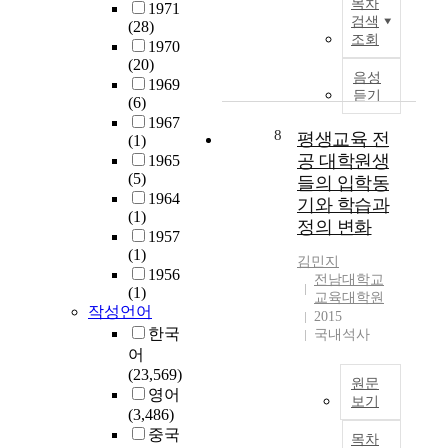
실
목차
1971
활
c
가
그
으
발
태
검색
(28)
발
a
스
에
로
에
조회
파
1970
한
d
배
대
계
역
악
(20)
협
e
출
한
획
음성
점
은
1969
력
m
량
듣기
연
되
을
부
(6)
과
i
산
구
어
두
족
1967
교
c
8
정
평생교육 전
는
야
면
(1)
하
류
d
지
아
한
공 대학원생
서
1965
다
가
r
침
직
다
(5)
전
들의 입학동
.
있
e
(
미
고
1964
국
이
기와 학습과
었
s
2
(1)
흡
하
민
에
정의 변화
는
s
0
1957
하
였
의
본
데
i
(1)
0
다
다
의
연
김민지
비
s
1956
9
.
.
료
전남대학교
구
하
a
(1)
)
본
(
교육대학원
보
는
작성언어
여
f
에
2015
연
K
장
전
학
o
한국
국내석사
따
구
e
기
남
술
r
어
라
는
v
반
대
교
m
(23,569)
2
학
i
을
학
원문
류
a
영어
0
생
n
조
교
보기
,
l
(3,486)
0
들
L
성
치
이
특
a
중국
6
의
y
하
목차
의
연