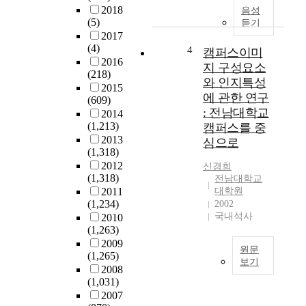
인
원
한
2018
음성
양
이
(5)
중
듣기
성
설
2017
요
을
(4)
립
4
성
캠퍼스이미
위
2016
된
이
지 구성요소
(218)
한
이
강
와 인지특성
2015
전
후
조
에 관한 연구
(609)
문
,
되
: 전남대학교
2014
대
1
고
(1,213)
캠퍼스를 중
학
9
있
2013
심으로
원
9
으
(1,318)
제
6
나
2012
신경희
도
년
이
(1,318)
전남대학교
가
현
에
2011
대학원
시
재
대
(1,234)
2002
행
전
한
국내석사
2010
된
국
연
(1,263)
이
적
구
2009
원문
래
으
는
(1,265)
보기
우
로
부
2008
수
도
의
(1,031)
족
한
시
료
2007
한