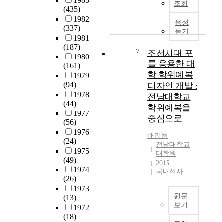
1983
연
습
경
관
조회
원
(435)
중
구
자
을
련
생
1982
국
하
의
가
음성
이
들
(337)
양
기
듣기
제
독
있
의
1981
국
위
반
성
다
전
(187)
은
7
하
조선시대 포
특
(
.
문
1980
1
여
성
l
를 응용한 대
제
의
(161)
9
한
및
e
4
학 학위예복
에
1979
9
국
인
g
차
대
(94)
디자인 개발 :
2
환
식
i
경
한
1978
전남대학교
년
경
에
b
제
(44)
인
학위예복을
수
공
대
i
개
1977
식
중심으로
교
단
한
l
(56)
발
과
이
에
분
i
1976
5
향
배리듬
래
서
(24)
석
t
개
후
전남대학교
경
제
1975
이
y
년
지
대학원
제
(49)
공
선
)
계
2015
원
와
1974
한
행
을
국내석사
획
여
통
(26)
지
되
높
에
부
상
1973
자
어
이
서
에
원문
(13)
면
체
야
는
사
대
보기
1972
에
온
하
방
회
한
(18)
서
A
실
나
향
개