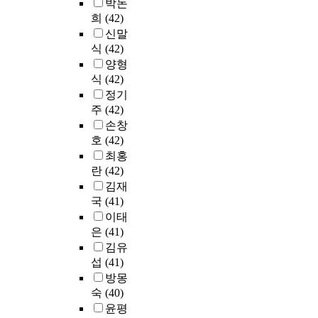
용
d
박돈
,
r
비
전
문
l
나
,
하
a
희
(42)
학
n
스
력
중
i
의
전
였
m
신말
과
a
의
(
2
c
료
문
다
o
별
c
세
식
(42)
5
4
I
기
직
.
n
문
a
가
양형
2
0
m
관
업
g
헌
d
지
식
(42)
.
부
a
의
의
이
e
정
e
로
0
정기
의
g
측
식
연
d
보
m
나
%
유
e
주
(42)
면
의
구
u
학
i
누
)
효
)
에
손창
학
에
c
교
c
었
,
설
^
서
호
(42)
년
서
a
육
d
다
L
문
1
는
별
최홍
밝
t
의
r
.
N
응
)
수
차
란
(42)
혀
o
내
e
또
G
답
"
요
이
김재
진
r
력
s
한
(
을
가
의
를
국
(41)
것
s
,
s
이
2
이
생
측
살
을
.
이태
교
a
용
1
용
기
면
펴
정
A
은
(41)
육
n
자
.
하
며
에
보
리
l
경
d
의
김유
8
였
이
서
기
하
t
향
d
유
섭
(41)
%
고
는
병
위
면
h
등
o
형
방몽
)
,
어
원
해
다
o
에
e
,
,
숙
(40)
분
떤
의
일
음
u
대
s
이
수
석
특
윤평
이
원
과
g
한
n
용