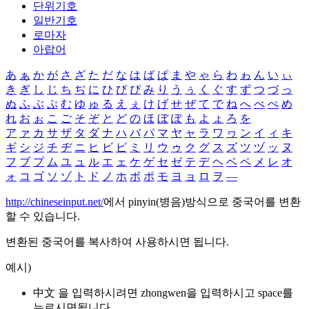
단위기호
일반기호
로마자
아랍어
あ
ぁ
か
が
さ
ざ
た
だ
な
は
ば
ぱ
ま
や
ゃ
ら
わ
ゎ
ん
い
ぃ
き
ぎ
し
じ
ち
ぢ
に
ひ
び
ぴ
み
り
う
ぅ
く
ぐ
す
ず
つ
づ
っ
ぬ
ふ
ぶ
ぷ
む
ゆ
ゅ
る
え
ぇ
け
げ
せ
ぜ
て
で
ね
へ
べ
ぺ
め
れ
お
ぉ
こ
ご
そ
ぞ
と
ど
の
ほ
ぼ
ぽ
も
よ
ょ
ろ
を
ア
ァ
カ
サ
ザ
タ
ダ
ナ
ハ
バ
パ
マ
ヤ
ャ
ラ
ワ
ヮ
ン
イ
ィ
キ
ギ
シ
ジ
チ
ヂ
ニ
ヒ
ビ
ピ
ミ
リ
ウ
ゥ
ク
グ
ス
ズ
ツ
ヅ
ッ
ヌ
フ
ブ
プ
ム
ユ
ュ
ル
エ
ェ
ケ
ゲ
セ
ゼ
テ
デ
ヘ
ベ
ペ
メ
レ
オ
ォ
コ
ゴ
ソ
ゾ
ト
ド
ノ
ホ
ボ
ポ
モ
ヨ
ョ
ロ
ヲ
―
http://chineseinput.net/
에서 pinyin(병음)방식으로 중국어를 변환
할 수 있습니다.
변환된 중국어를 복사하여 사용하시면 됩니다.
예시)
中文 을 입력하시려면
zhongwen
을 입력하시고 space를
누르시면됩니다.