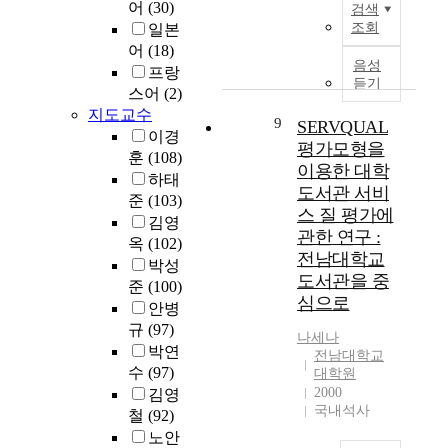
히
c
어
(30)
~
학
n
검색
기
학
구
문
a
2
조회
일본
교
c
위
전
는
헌
d
0
생
h
어
(18)
한
문
성
정
e
음성
0
활
,
방
프랑
대
인
보
m
듣기
9
평
1
편
스어
(2)
학
학
학
i
년
가
9
으
원
지도교수
습
9
과
c
SERVQUAL
까
와
6
로
생
이경
자
의
a
평가모형을
지
이
0
의
을
훈
(108)
인
상
l
직
이용한 대학
들
)
료
대
하태
평
호
c
접
이
.
도서관 서비
보
상
생
준
(103)
비
l
배
인
이
험
스 질 평가에
으
교
김영
교
o
출
식
러
법
로
관한 연구 :
육
옥
(102)
연
t
(
하
한
을
치
전남대학교
전
구
h
박성
S
는
개
제
의
도서관을 중
공
는
i
준
(100)
c
학
념
정
학
대
심으로
다
n
o
안병
교
을
하
전
학
른
g
p
규
(97)
이
실
여
문
나세나
원
나
f
e
미
제
박연
생
직
전남대학교
생
라
o
1
지
로
활
수
(97)
업
대학원
의
에
r
)
,
적
보
2000
의
김영
대
비
t
,
교
용
국내석사
호
식
철
(92)
학
해
h
간
육
하
대
의
노안
원
미
o
접