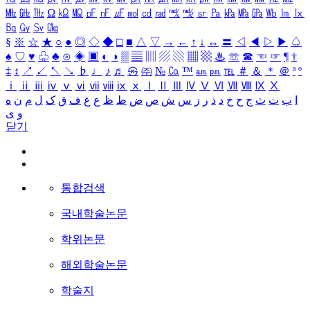
㎒
㎓
㎔
Ω
㏀
㏁
㎊
㎋
㎌
㏖
㏅
㎭
㎮
㎯
㏛
㎩
㎪
㎫
㎬
㏝
㏐
㏓
㏃
㏉
㏜
㏆
§
※
☆
★
○
●
◎
◇
◆
□
■
△
▽
→
←
↑
↓
↔
〓
◁
◀
▷
▶
♤
♠
♡
♥
♧
♣
⊙
◈
▣
◐
◑
▒
▤
▥
▨
▧
▦
▩
♨
☏
☎
☜
☞
¶
†
‡
↕
↗
↙
↖
↘
♭
♩
♪
♬
㉿
㈜
№
㏇
™
㏂
㏘
℡
＃
＆
＊
＠
ª
º
ⅰ
ⅱ
ⅲ
ⅳ
ⅴ
ⅵ
ⅶ
ⅷ
ⅸ
ⅹ
Ⅰ
Ⅱ
Ⅲ
Ⅳ
Ⅴ
Ⅵ
Ⅶ
Ⅷ
Ⅸ
Ⅹ
ا
ب
ت
ث
ج
ح
خ
د
ذ
ر
ز
س
ش
ص
ض
ط
ظ
ع
غ
ف
ق
ک
ل
م
ن
ه
و
ی
닫기
통합검색
국내학술논문
학위논문
해외학술논문
학술지