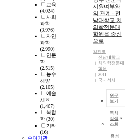
해
교육
지원여부와
감
(4,024)
의 관계 : 전
에
사회
남대학교 치
따
과학
의학전문대
라
(3,976)
학원을 중심
서
자연
많
으로
과학
은
(2,990)
김진영
변
인문
전남대학교
화
학
치의학전문대
들
(2,515)
학원
이
농수
2011
있
국내석사
해양
어
(2,105)
왔
예술
원문
다
체육
보기
.
(1,467)
모
연
복합
목차
호
구
학
(30)
검색
레
목
조회
기타
이
적
(16)
스
:
음성
수여기관
뉴