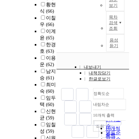
위
구
e
하
하
고
길
황현
다
를
보기
한
의
m
기
였
개
(
식
(66)
.
살
것
I
목
i
위
으
선
p
그
목차
이칠
펴
이
n
적
c
해
며
점
a
검색
후
보
우
(66)
다
t
은
d
구
,
조회
을
t
꾸
고
이계
.
e
한
e
미
카
찾
h
준
자
윤
(65)
r
국
g
의
음성
테
아
s
히
하
한경
연
m
과
r
S
듣기
고
향
)
의
였
구
s
호
(63)
중
e
E
리
후
,
료
다
대
o
이용
국
e
R
별
전
지
보
.
상
f
운
(62)
의
,
V
시
문
역
험
내보내기
은
t
최
e
Q
남지
간
대
(
법
내책장담기
연
G
h
근
n
U
승
(61)
별
학
d
한글로보기
에
구
시
e
교
t
A
온
최미
원
i
해
방
의
t
과
i
L
실
숙
(60)
의
s
당
법
정확도순
C
e
과
t
평
가
교
t
임두
하
:
대
a
정
l
가
스
과
r
는
택
(60)
내림차순
전
정확도
학
c
을
i
모
배
과
i
대
남
신현
교
h
순
조
n
형
출
10개씩 출력
정
c
상
대
내림차순
균
(59)
교
e
인기도
사
g
을
특
개
t
자
학
임칠
육
r
순
조회
한
t
적
성
10개씩
선
s
들
교
성
(59)
대
t
연도순
후
h
용
분
과
)
출력
이
치
학
r
신원
두
e
하