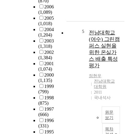
인
이
(870)
기
실
재
미
2006
관
정
(1,089)
를
지
은
이
2005
양
를
8
다
(1,018)
성
구
1
.
2004
하
성
,
5
또
전남대학교
(1,204)
기
하
9
한
(여수) 그린캠
2003
위
는
2
2
퍼스 실현을
(1,318)
해
요
1
0
위한 온실가
2002
새
소
개
0
(1,384)
스 배출 특성
로
에
에
8
2001
평가
운
대
이
년
(1,074)
교
한
른
치
2000
정현우
육
연
다
과
(1,135)
전남대학교
목
구
.
전
1999
대학원
표
는
병
문
(799)
2011
와
K
원
의
1998
국내석사
교
e
의
(875)
제
육
v
양
1997
도
원문
과
i
(666)
적
시
보기
정
n
1996
성
행
전
(331)
등
L
장
으
목차
남
1995
이
y
과
로