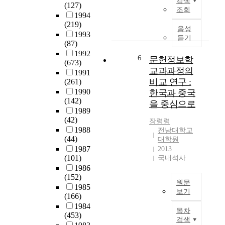
검색
(127)
대
도
n
관
치
조회
1994
학
입
c
련
과
(219)
교
되
h
하
계
음성
1993
(
었
에
여
듣기
에
(87)
여
다
의
빼
큰
1992
수
.
해
6
놓
문헌정보학
변
(673)
)
이
시
을
화
교과과정의
1991
의
를
도
수
를
비교 연구 :
(261)
온
효
되
없
초
1990
한국과 중국
실
과
기
는
래
(142)
을 중심으로
가
적
시
분
하
1989
스
으
작
야
였
(42)
장령령
배
로
하
로
으
1988
전남대학교
출
달
였
의
(44)
나
대학원
특
성
는
료
1987
2013
,
성
하
데
(101)
국내석사
보
치
및
기
,
1986
장
의
저
(152)
위
그
제
학
원문
감
1985
해
는
도
전
보기
(166)
방
서
도
와
문
한
1984
안
는
시
많
대
목차
국
(453)
을
학
환
은
학
검색
과