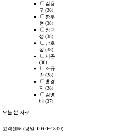
과
의
i
김용
에
d
에
별
이
질
어
향
욕
c
서
e
대
구
(38)
온
용
이
서
후
구
h
선
n
한
황부
실
한
라
는
전
와
a
정
t
기
현
(38)
가
회
는
기
문
새
f
된
i
대
스
장금
귀
3
존
의
로
f
각
t
치
배
분
가
성
(38)
보
지
운
e
6
y
와
출
석
지
다
남호
원
분
c
개
o
인
특
과
요
좀
정
(38)
여
야
t
4
r
식
성
신
소
더
부
서곤
에
t
년
t
치
분
뢰
가
낮
와
(38)
대
h
제
h
를
석
도
상
아
의
조규
한
e
대
e
측
결
및
호
졌
관
종
(38)
호
q
학
s
정
과
요
작
다
계
홍경
기
u
의
t
하
L
인
용
.
를
자
(38)
심
a
문
a
였
N
분
을
이
파
,
l
김영
헌
t
고
G
석
할
는
악
직
i
배
(37)
정
u
,
는
을
때
의
하
무
t
보
s
이
겨
사
에
료
기
오늘 본 자료
능
y
학
a
들
울
용
거
보
위
력
o
과
n
의
철
하
기
험
해
향
f
개
d
차
중
였
서
제
고객센터 (평일: 09:00~18:00)
독
상
t
요
i
이
앙
다
생
도
립
및
h