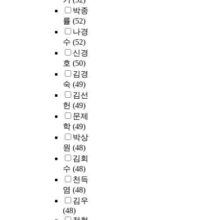
직
.
h
교
e
남
을
에
드
영
박종
업
이
e
육
e
대
평
있
마
자
의
률
(52)
들
q
의
.
학
가
어
크
를
식
나경
의
u
실
T
교
하
서
(
대
및
수
(52)
평
a
태
h
중
였
도
l
상
향
신경
생
l
와
e
앙
다
선
a
으
후
교
i
호
(50)
상
c
도
.
별
n
로
전
육
t
김경
이
u
서
인
기
d
의
문
참
y
숙
(49)
점
r
관
벤
준
m
료
의
여
o
을
r
을
김선
토
의
a
보
지
동
f
살
e
이
헌
(49)
리
제
r
험
원
기
e
펴
n
용
구
문제
공
k
을
여
와
d
보
t
하
축
학
(49)
과
s
실
부
학
u
고
a
는
결
우
)
박상
시
에
습
c
교
c
전
과
수
를
함
원
(48)
대
과
a
과
a
남
2
인
주
으
한
김회
정
t
과
d
대
0
력
요
로
자
수
(48)
에
i
정
e
학
0
의
요
써
기
천득
서
o
의
m
교
6
유
소
,
기
염
(48)
그
n
개
i
구
~
치
로
전
입
들
c
김우
발
c
성
2
에
정
국
식
의
a
(48)
및
d
원
0
도
의
민
설
경
n