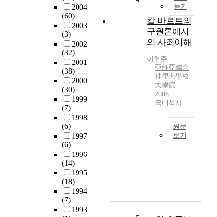
t
2004
듣기
t
년
i
(60)
'
대
칼 바르트의
a
2003
o
이
구원론에서
n
(3)
r
후
의 사죄이해
s
2002
'
모
p
(32)
S
더
이헌주
i
2001
p
니
亞細亞聯合
r
(38)
i
즘
神學大學校
i
2000
r
적
大學院
(30)
t
2006
i
인
1999
u
국내석사
t
자
(7)
a
u
유
1998
l
a
주
(6)
원문
i
l
의
1997
보기
t
A
세
(6)
y
기
w
계
1996
a
독
a
관
(14)
s
교
k
에
1995
a
의
(18)
e
대
w
구
1994
n
한
a
원
(7)
i
회
y
은
1993
n
의
o
구