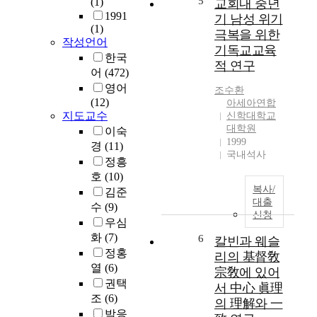
5
(1)
교회내 중년
g
론
f
원
1991
기 남성 위기
.
의
l
과
(1)
극복을 위한
'
확
i
‘
작성언어
T
산
기독교교육
v
사
한국
h
과
적 연구
i
죄
어
(472)
i
함
n
’
영어
s
께
조수환
g
의
(12)
아세아연합
R
등
a
은
지도교수
신학대학교
e
장
h
총
대학원
이숙
v
한
e
속
1999
경
(11)
i
포
a
에
국내석사
v
스
정흥
l
서
a
트
호
(10)
t
이
l
모
복사/
김준
h
루
대출
o
니
수
(9)
y
어
신청
f
즘
우심
l
지
t
사
화
(7)
6
i
고
칼빈과 웨슬
h
상
정홍
f
완
리의 基督敎
e
의
e
성
열
(6)
宗敎에 있어
H
신
,
된
권택
서 中心 眞理
o
학
t
다
조
(6)
의 理解와 一
l
적
a
.
박응
y
표