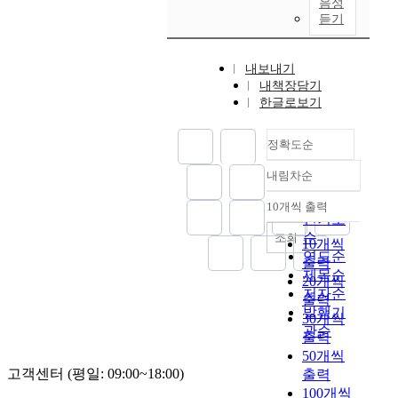
a
s
음성
r
o
진
t
d
’
u
l
듣기
,
i
n
하
h
i
라
t
t
I
t
l
고
e
n
는
h
r
s
i
y
달
o
내보내기
t
양
o
u
l
c
a
려
l
내책장담기
e
단
n
t
a
i
p
가
o
한글로보기
r
논
t
h
m
z
h
는
g
v
법
h
.
a
e
y
것
i
e
에
e
F
정확도순
c
t
s
이
c
n
의
B
i
h
h
i
바
a
내림차순
e
해
a
r
i
정확도
e
c
로
l
d
‘
s
s
e
순
I
a
구
10개씩 출력
s
내림차순
i
복
i
t
v
n
인기도
l
원
y
n
음
s
,
e
d
순
조회
a
론
s
10개씩
t
’
o
t
s
i
연도순
n
이
t
출력
o
의
f
o
r
a
제목순
d
고
e
20개씩
m
순
R
a
a
n
p
‘
저자순
m
출력
e
수
e
c
p
C
s
사
발행기
a
30개씩
n
한
f
h
i
o
y
죄
관순
r
출력
'
의
o
i
d
n
c
’
e
s
미
r
50개씩
e
g
t
h
의
m
h
가
m
고객센터 (평일: 09:00~18:00)
출력
v
r
e
o
은
a
i
상
e
e
100개씩
o
x