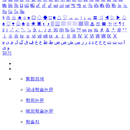
㎒
㎓
㎔
Ω
㏀
㏁
㎊
㎋
㎌
㏖
㏅
㎭
㎮
㎯
㏛
㎩
㎪
㎫
㎬
㏝
㏐
㏓
㏃
㏉
㏜
㏆
§
※
☆
★
○
●
◎
◇
◆
□
■
△
▽
→
←
↑
↓
↔
〓
◁
◀
▷
▶
♤
♠
♡
♥
♧
♣
⊙
◈
▣
◐
◑
▒
▤
▥
▨
▧
▦
▩
♨
☏
☎
☜
☞
¶
†
‡
↕
↗
↙
↖
↘
♭
♩
♪
♬
㉿
㈜
№
㏇
™
㏂
㏘
℡
＃
＆
＊
＠
ª
º
ⅰ
ⅱ
ⅲ
ⅳ
ⅴ
ⅵ
ⅶ
ⅷ
ⅸ
ⅹ
Ⅰ
Ⅱ
Ⅲ
Ⅳ
Ⅴ
Ⅵ
Ⅶ
Ⅷ
Ⅸ
Ⅹ
ا
ب
ت
ث
ج
ح
خ
د
ذ
ر
ز
س
ش
ص
ض
ط
ظ
ع
غ
ف
ق
ک
ل
م
ن
ه
و
ی
닫기
통합검색
국내학술논문
학위논문
해외학술논문
학술지