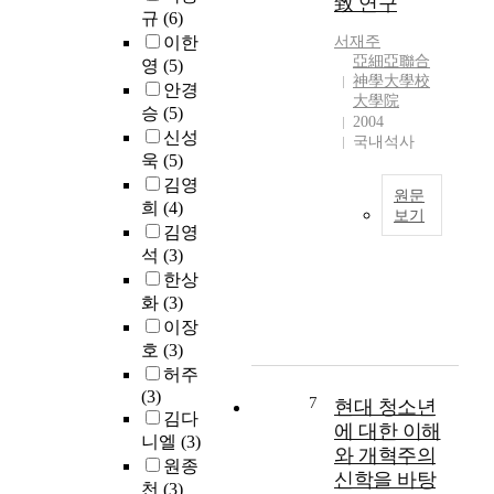
致 연구
k
‘
규
(6)
S
현
i
사
이한
서재주
p
중
n
죄
亞細亞聯合
영
(5)
i
하
g
’
神學大學校
r
나
안경
i
없
大學院
i
인
승
(5)
t
이
2004
t
린
신성
국내석사
f
는
i
드
욱
(5)
o
인
s
벡
김영
r
간
원문
t
의
희
(4)
g
의
보기
h
후
r
‘
김영
e
기
T
a
죄
석
(3)
b
자
h
n
’
한상
e
유
i
t
를
화
(3)
s
주
s
e
해
이장
t
의
d
d
결
호
(3)
c
신
i
t
할
허주
a
학
s
h
길
(3)
r
(
s
7
현대 청소년
a
이
김다
d
P
e
에 대한 이해
t
없
o
o
니엘
(3)
r
t
다
와 개혁주의
f
s
t
원종
h
.
신학을 바탕
G
t
a
천
(3)