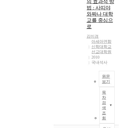
l
의 효과적 방
v
’
a
i
i
e
속
i
법 : 사띠야
e
과
r
n
s
c
에
c
와짜나 대학
r
‘
y
g
w
a
서
h
e
성
e
교를 중심으
C
r
u
영
'
d
경
d
h
로
i
s
생
s
b
’
u
r
t
e
을
r
y
즉
c
김미경
i
t
a
얻
i
아세아연합
t
다
a
s
e
h
는
c
신학대학교
h
른
t
t
n
u
것
h
선교대학원
e
말
i
i
a
m
이
2010
a
m
로
o
a
s
a
다
국내석사
n
s
하
n
n
a
n
.
d
e
자
f
i
n
b
이
m
l
면
o
원문
t
e
e
한
o
보기
v
‘
r
y
f
i
가
n
e
자
m
'
N
f
n
지
u
목
s
유
o
s
o
o
g
길
m
차
t
’
d
c
w
r
i
을
검
e
h
혹
e
e
a
t
s
위
색
n
a
은
r
n
d
t
조
n
하
t
t
‘
n
t
a
o
회
o
여
a
G
보
y
r
y
c
t
매
l
o
수
o