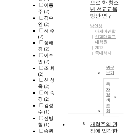
e
다
으로 한 청소
o
l
t
이동
r
른
년 선교교육
d
i
i
주
(2)
e
길
방안 연구
.
b
o
김수
i
은
I
e
n
연
(2)
s
없
방인성
n
r
i
a
다
허 주
아세아연합
t
a
s
h
.
(2)
신학대학교
h
l
a
i
오
대학원
장해
e
t
s
2013
g
직
경
(2)
B
h
t
국내석사
h
‘
이수
i
e
u
c
예
인
(2)
b
o
d
o
수
원문
조 휘
l
l
y
r
그
보기
(2)
e
o
o
r
리
신 성
w
g
T
f
e
스
목
욱
(2)
e
y
h
C
l
도
차
c
)
e
이 숙
a
검
a
’
o
에
t
경
(2)
l
색
t
를
u
대
i
v
김성
조
i
믿
l
해
t
i
회
수
(1)
o
어
d
살
l
n
전병
n
죄
w
펴
e
'
8
개혁주의 관
철
(1)
b
사
i
보
o
s
점에 입각한
송원
e
함