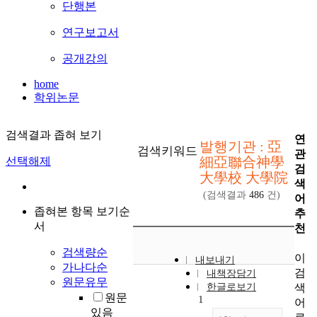
단행본
연구보고서
공개강의
home
학위논문
검색결과 좁혀 보기
연
발행기관 : 亞
검색키워드
관
細亞聯合神學
선택해제
검
大學校 大學院
색
(검색결과
486
건)
어
좁혀본 항목 보기순
추
서
천
검색량순
이
내보내기
가나다순
검
내책장담기
원문유무
색
한글로보기
원문
1
어
있음