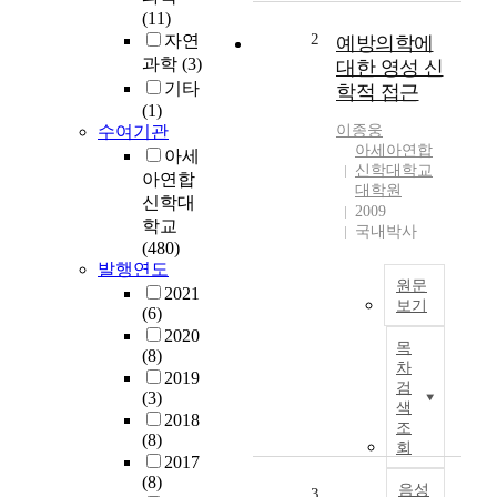
'
(11)
s
2
자연
예방의학에
r
과학
(3)
대한 영성 신
e
기타
학적 접근
v
(1)
i
수여기관
이종웅
v
아세아연합
아세
a
신학대학교
아연합
l
대학원
신학대
2009
i
학교
국내박사
s
(480)
m
발행연도
i
원문
2021
s
보기
(6)
c
T
2020
a
목
(8)
h
l
차
2019
i
검
l
(3)
s
색
e
2018
s
조
d
(8)
t
회
'
2017
u
t
(8)
d
음성
3