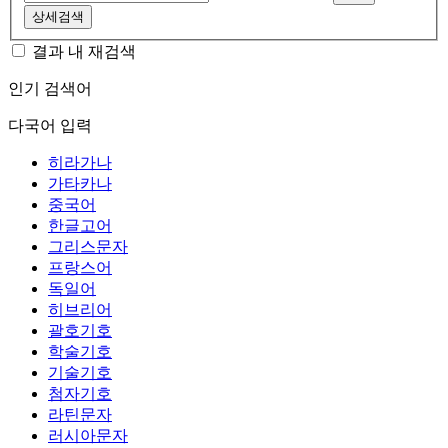
상세검색
결과 내 재검색
인기 검색어
다국어 입력
히라가나
가타카나
중국어
한글고어
그리스문자
프랑스어
독일어
히브리어
괄호기호
학술기호
기술기호
첨자기호
라틴문자
러시아문자