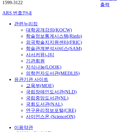
l
총
n
1599-3122
s
실
d
t
출력
w
t
o
이
y
t
되
T
h
t
u
g
다
ARS 번호안내
.
o
어
h
i
h
a
i
.
T
r
있
e
s
a
l
관련누리집
c
그
h
y
는
o
g
n
T
대학공개강의(KOCW)
a
러
e
i
상
l
o
d
h
l
나
학술정보통계시스템(Rinfo)
y
n
황
o
a
i
e
b
바
외국학술지지원센터(FRIC)
i
t
속
g
l
n
o
e
르
학술관계분석서비스(SAM)
n
w
에
y
I
f
l
i
트
사서커뮤니티
c
o
서
'
i
l
o
n
의
l
기관회원
w
‘
.
n
u
g
g
신
u
지식나눔(LOOK)
a
새
T
v
e
y
,
학
d
의학전자도서관(MEDLIS)
y
시
h
e
n
a
b
과
e
유관기관 사이트
s
대
i
s
c
n
u
그
P
교육부(MOE)
.
를
s
t
e
d
t
의
l
국립장애인도서관(NLD)
T
위
s
i
t
d
a
구
a
h
한
t
국립중앙도서관(NL)
g
h
e
l
원
t
e
복
u
국회도서관(NAL)
a
r
v
s
론
o
o
음
d
t
연구윤리정보포털(CRE)
o
e
o
은
n
n
’
y
e
사이언스온 (ScienceON)
u
l
a
‘
i
e
이
d
d
g
o
s
사
s
i
라
i
이용약관
t
h
p
p
죄
m