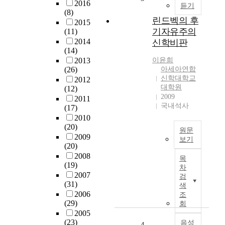
h
2016
듣기
y
e
(8)
a
린드벡의 후
R
2015
i
기자유주의
(11)
e
m
2014
신학비판
v
s
(14)
i
a
2013
이윤희
v
t
(26)
아세아연합
a
p
신학대학교
2012
l
r
대학원
(12)
o
2009
e
2011
f
국내석사
s
(17)
t
e
2010
h
(20)
n
원문
e
2009
t
보기
H
(20)
i
o
지
2008
n
목
l
금
(19)
g
차
y
까
2007
검
C
S
지
(31)
색
h
p
1
2006
조
r
i
9
(29)
회
i
r
8
2005
s
(23)
i
0
음성
4