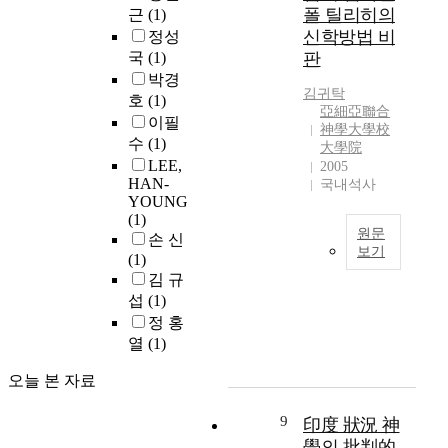
t
았
f
a
폴 틸리히의
t
받
근
(1)
n
다
t
n
w
아
신학방법 비
정성
e
.
h
d
e
의
국
(1)
판
s
지
i
W
e
롭
박경
s
난
s
e
n
다
김귀탁
호
(1)
t
1
a
s
亞細亞聯合
C
인
이필
h
0
r
l
神學大學校
h
침
수
(1)
a
여
t
e
大學院
r
을
t
년
i
LEE,
y
2005
i
받
HAN-
m
간
c
국내석사
'
s
고
YOUNG
e
미
l
s
t
거
(1)
n
국
e
u
i
룩
원문
손 신
w
신
i
n
보기
a
함
(1)
e
학
s
d
n
입
T
김 규
r
계
‘
e
s
어
h
섭
(1)
e
에
A
r
p
영
e
정 홍
s
서
s
s
i
원
i
열
(1)
o
활
t
t
r
한
n
t
발
u
a
i
‘
t
오늘 본 자료
o
하
d
n
t
하
e
t
게
y
d
u
나
l
9
印度 狀況 神
a
논
o
i
a
님
l
l
의
n
學의 批判的
n