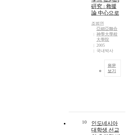
l
’
e
l
되
u
g
硏究 : 救援
i
의
c
y
고
n
a
論 中心으로
t
나
t
c
있
d
n
y
라
u
o
는
e
d
조범연
a
에
a
r
린
r
亞細亞聯合
a
n
후
l
神學大學校
r
드
s
n
d
사
s
大學院
u
벡
t
a
p
가
o
2005
p
의
a
g
h
되
국내박사
u
t
후
n
r
y
어
r
e
기
d
e
s
아
c
d
자
i
e
원문
i
바
e
n
유
n
보기
m
c
아
s
o
주
g
e
T
a
버
o
t
의
o
n
h
l
지
f
t
신
f
t
i
h
라
P
o
학
m
c
s
e
부
a
b
은
i
o
T
a
를
u
e
‘
s
n
h
l
수
l
r
현
s
c
e
t
있
T
e
재
i
e
s
10
h
는
인도네시아
i
c
상
o
r
i
,
축
대학생 선교
l
o
황
n
n
s
b
복