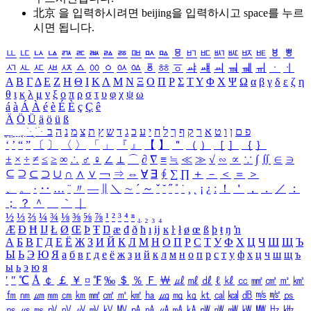
北京 을 입력하시려면
beijing
을 입력하시고 space를 누르
시면 됩니다.
ㅥ
ㅦ
ㅧ
ㅨ
ㅩ
ㅪ
ㅫ
ㅬ
ㅭ
ㅮ
ㅯ
ㅰ
ㅱ
ㅲ
ㅳ
ㅴ
ㅵ
ㅶ
ㅷ
ㅸ
ㅹ
ㅺ
ㅻ
ㅼ
ㅽ
ㅾ
ㅿ
ㆀ
ㆁ
ㆂ
ㆃ
ㆄ
ㆅ
ㆆ
ㆇ
ㆈ
ㆉ
ㆊ
ㆋ
ㆌ
ㆍ
ㆎ
Α
Β
Γ
Δ
Ε
Ζ
Η
Θ
Ι
Κ
Λ
Μ
Ν
Ξ
Ο
Π
Ρ
Σ
Τ
Υ
Φ
Χ
Ψ
Ω
α
β
γ
δ
ε
ζ
η
θ
ι
κ
λ
μ
ν
ξ
ο
π
ρ
σ
τ
υ
φ
χ
ψ
ω
á
à
Á
À
é
è
É
È
ç
Ç
ê
Ä
Ö
Ü
ä
ö
ü
ß
ְ
ֳ
ֲ
ֱ
ָ
ַ
ֵ
ֶ
ִ
ֹ
ּ
ֻ
ׂ
ׁ
ּ
ב
ה
נ
מ
צ
ת
ץ
ש
ד
ג
כ
ע
י
ח
ל
ך
ף
ק
ר
א
ט
ו
ן
ם
פ
‘
’
“
”
〔
〕
〈
〉
「
」
『
』
【
】
＂
（
）
［
］
｛
｝
±
×
÷
≠
≤
≥
∞
∴
♂
♀
∠
⊥
⌒
∂
∇
≡
≒
≪
≫
√
∽
∝
∵
∫
∬
∈
∋
⊆
⊇
⊂
⊃
∪
∩
∧
∨
￢
⇒
⇔
∀
∃
∮
∑
∏
＋
－
＜
＝
＞
、
。
·
‥
…
¨
〃
―
∥
＼
∼
´
～
ˇ
˘
˝
˚
˙
¸
˛
¡
¿
ː
！
＇
，
．
／
：
；
？
＾
＿
｀
｜
½
⅓
⅔
¼
¾
⅛
⅜
⅝
⅞
¹
²
³
⁴
ⁿ
₁
₂
₃
₄
Æ
Ð
Ħ
Ĳ
Ł
Ø
Œ
Þ
Ŧ
Ŋ
æ
đ
ð
ħ
ı
ĳ
ĸ
ŀ
ł
ø
œ
ß
þ
ŧ
ŋ
ŉ
А
Б
В
Г
Д
Е
Ё
Ж
З
И
Й
К
Л
М
Н
О
П
Р
С
Т
У
Ф
Х
Ц
Ч
Ш
Щ
Ъ
Ы
Ь
Э
Ю
Я
а
б
в
г
д
е
ё
ж
з
и
й
к
л
м
н
о
п
р
с
т
у
ф
х
ц
ч
ш
щ
ъ
ы
ь
э
ю
я
′
″
℃
Å
￠
￡
￥
¤
℉
‰
＄
％
Ｆ
￦
㎕
㎖
㎗
ℓ
㎘
㏄
㎣
㎤
㎥
㎦
㎙
㎚
㎛
㎜
㎝
㎞
㎟
㎠
㎡
㎢
㏊
㎍
㎎
㎏
㏏
㎈
㎉
㏈
㎧
㎨
㎰
㎱
㎲
㎳
㎴
㎵
㎶
㎷
㎸
㎹
㎀
㎁
㎂
㎃
㎄
㎺
㎻
㎽
㎾
㎿
㎐
㎑