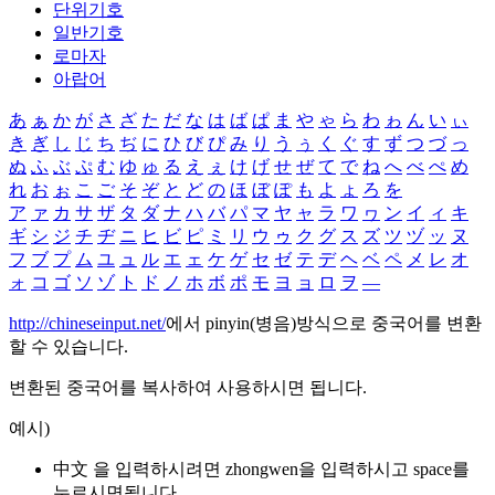
단위기호
일반기호
로마자
아랍어
あ
ぁ
か
が
さ
ざ
た
だ
な
は
ば
ぱ
ま
や
ゃ
ら
わ
ゎ
ん
い
ぃ
き
ぎ
し
じ
ち
ぢ
に
ひ
び
ぴ
み
り
う
ぅ
く
ぐ
す
ず
つ
づ
っ
ぬ
ふ
ぶ
ぷ
む
ゆ
ゅ
る
え
ぇ
け
げ
せ
ぜ
て
で
ね
へ
べ
ぺ
め
れ
お
ぉ
こ
ご
そ
ぞ
と
ど
の
ほ
ぼ
ぽ
も
よ
ょ
ろ
を
ア
ァ
カ
サ
ザ
タ
ダ
ナ
ハ
バ
パ
マ
ヤ
ャ
ラ
ワ
ヮ
ン
イ
ィ
キ
ギ
シ
ジ
チ
ヂ
ニ
ヒ
ビ
ピ
ミ
リ
ウ
ゥ
ク
グ
ス
ズ
ツ
ヅ
ッ
ヌ
フ
ブ
プ
ム
ユ
ュ
ル
エ
ェ
ケ
ゲ
セ
ゼ
テ
デ
ヘ
ベ
ペ
メ
レ
オ
ォ
コ
ゴ
ソ
ゾ
ト
ド
ノ
ホ
ボ
ポ
モ
ヨ
ョ
ロ
ヲ
―
http://chineseinput.net/
에서 pinyin(병음)방식으로 중국어를 변환
할 수 있습니다.
변환된 중국어를 복사하여 사용하시면 됩니다.
예시)
中文 을 입력하시려면
zhongwen
을 입력하시고 space를
누르시면됩니다.