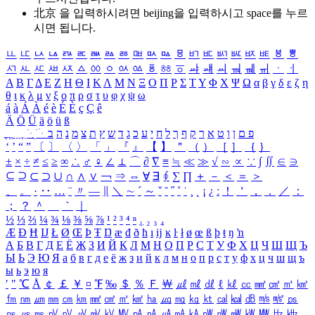
北京 을 입력하시려면
beijing
을 입력하시고 space를 누르
시면 됩니다.
ㅥ
ㅦ
ㅧ
ㅨ
ㅩ
ㅪ
ㅫ
ㅬ
ㅭ
ㅮ
ㅯ
ㅰ
ㅱ
ㅲ
ㅳ
ㅴ
ㅵ
ㅶ
ㅷ
ㅸ
ㅹ
ㅺ
ㅻ
ㅼ
ㅽ
ㅾ
ㅿ
ㆀ
ㆁ
ㆂ
ㆃ
ㆄ
ㆅ
ㆆ
ㆇ
ㆈ
ㆉ
ㆊ
ㆋ
ㆌ
ㆍ
ㆎ
Α
Β
Γ
Δ
Ε
Ζ
Η
Θ
Ι
Κ
Λ
Μ
Ν
Ξ
Ο
Π
Ρ
Σ
Τ
Υ
Φ
Χ
Ψ
Ω
α
β
γ
δ
ε
ζ
η
θ
ι
κ
λ
μ
ν
ξ
ο
π
ρ
σ
τ
υ
φ
χ
ψ
ω
á
à
Á
À
é
è
É
È
ç
Ç
ê
Ä
Ö
Ü
ä
ö
ü
ß
ְ
ֳ
ֲ
ֱ
ָ
ַ
ֵ
ֶ
ִ
ֹ
ּ
ֻ
ׂ
ׁ
ּ
ב
ה
נ
מ
צ
ת
ץ
ש
ד
ג
כ
ע
י
ח
ל
ך
ף
ק
ר
א
ט
ו
ן
ם
פ
‘
’
“
”
〔
〕
〈
〉
「
」
『
』
【
】
＂
（
）
［
］
｛
｝
±
×
÷
≠
≤
≥
∞
∴
♂
♀
∠
⊥
⌒
∂
∇
≡
≒
≪
≫
√
∽
∝
∵
∫
∬
∈
∋
⊆
⊇
⊂
⊃
∪
∩
∧
∨
￢
⇒
⇔
∀
∃
∮
∑
∏
＋
－
＜
＝
＞
、
。
·
‥
…
¨
〃
―
∥
＼
∼
´
～
ˇ
˘
˝
˚
˙
¸
˛
¡
¿
ː
！
＇
，
．
／
：
；
？
＾
＿
｀
｜
½
⅓
⅔
¼
¾
⅛
⅜
⅝
⅞
¹
²
³
⁴
ⁿ
₁
₂
₃
₄
Æ
Ð
Ħ
Ĳ
Ł
Ø
Œ
Þ
Ŧ
Ŋ
æ
đ
ð
ħ
ı
ĳ
ĸ
ŀ
ł
ø
œ
ß
þ
ŧ
ŋ
ŉ
А
Б
В
Г
Д
Е
Ё
Ж
З
И
Й
К
Л
М
Н
О
П
Р
С
Т
У
Ф
Х
Ц
Ч
Ш
Щ
Ъ
Ы
Ь
Э
Ю
Я
а
б
в
г
д
е
ё
ж
з
и
й
к
л
м
н
о
п
р
с
т
у
ф
х
ц
ч
ш
щ
ъ
ы
ь
э
ю
я
′
″
℃
Å
￠
￡
￥
¤
℉
‰
＄
％
Ｆ
￦
㎕
㎖
㎗
ℓ
㎘
㏄
㎣
㎤
㎥
㎦
㎙
㎚
㎛
㎜
㎝
㎞
㎟
㎠
㎡
㎢
㏊
㎍
㎎
㎏
㏏
㎈
㎉
㏈
㎧
㎨
㎰
㎱
㎲
㎳
㎴
㎵
㎶
㎷
㎸
㎹
㎀
㎁
㎂
㎃
㎄
㎺
㎻
㎽
㎾
㎿
㎐
㎑