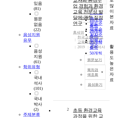
교사의 환경수
로
정확도
있음
많
업 경험과 환경
순
(81)
10개씩 출력
내림차순
이
교육 전문성 발
인기도
본
달에 관한 질적
순
조회
원문
10개씩
자
연구
연도순
없음
출력
료
제목순
(22)
20개씩
홍세영
음성지원
저자순
출력
한국교원대학교
유무
발행기
30개씩
교육대학원
관순
활
2019
국내석사
출력
음성
용
50개씩
지원
도
출력
원문보기
(61)
높
100개씩
학위유형
은
출력
목차검
이
자
색조회
연
국내
료
구
석사
음성듣기
의
(101)
목
적
국내
은
박사
환
(2)
2
초등 환경교육
경
주제분류
과정을 위한 교