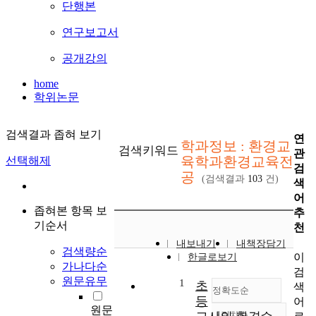
단행본
연구보고서
공개강의
home
학위논문
검색결과 좁혀 보기
연
학과정보 : 환경교
검색키워드
관
육학과환경교육전
선택해제
검
공
(검색결과
103
건)
색
어
좁혀본 항목 보
추
기순서
천
내보내기
내책장담기
검색량순
이
한글로보기
가나다순
검
원문유무
1
초
색
정확도순
등
어
원문
내림차순