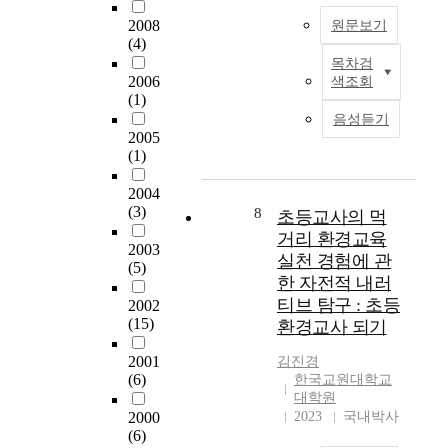
이
한
교
인
관
해
연
교
사
2008
원문보기
물
점
초
구
과
(4)
들
환
의
등
는
통
이
목차검
I
경
탐
학
2006
가
합
색조회
환
t
교
구
(1)
교
상
적
경
w
육
중
귀
음성듣기
수
접
수
i
지
심
2005
화
의
근
업
l
도
(1)
환
식
환
의
을
l
자
경
물
경
유
경
b
2004
양
교
환
교
형
험
e
(3)
8
성
초등교사의 먹
육
경
육
과
하
m
프
이
거리 환경교육
생
적
통
여
2003
o
로
이
실천 경험에 관
태
가
합
지
(5)
r
그
에
교
한 자전적 내러
치
환
속
e
램
적
육
를
경
티브 탐구 : 초등
적
2002
i
의
합
프
밝
교
(15)
인
환경교사 되기
m
연
하
로
히
육
환
p
구
다
그
2001
고
과
김진경
경
o
를
는
(6)
램
한국교원대학교
그
정
교
r
통
것
대학원
을
내
에
육
t
해
을
2000
2023
국내박사
구
용
반
을
a
사
(6)
밝
안
을
영
할