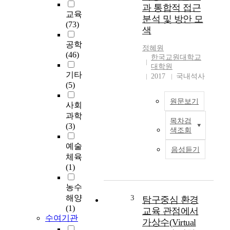
교
과 통합적 접근
육
교육
분석 및 방안 모
을
(73)
색
전
공
공학
정혜원
하
(46)
한국교원대학교
지
대학원
않
기타
2017
국내석사
고
(5)
환
원문보기
경
사회
수
과학
목차검
이
업
(3)
색조회
연
경
구
험
예술
음성듣기
의
이
체육
목
거
(1)
적
의
은
없
농수
초
는
해양
3
탐구중심 환경
등
일
(1)
교육 관점에서
환
반
수여기관
가상수(Virtual
경
초