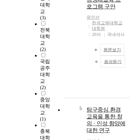
점
으
게
대학
로그램 구안
으
로
하
교
로
교
고
(3)
유인선
세
과
,
한국교원대학교
상
통
그
대학원
전북
을
합
경
2016
국내석사
대학
볼
적
험
교
수
접
이
(2)
원문보기
있
근
그
는
방
에
국립
음성듣기
이
안
식
게
공주
연
목
과
어
대학
구
을
통
떤
교
의
형
합
의
(2)
목
성
환
미
적
하
경
가
중앙
은
는
교
있
대학
최
것
육
5
고
탐구중심 환경
교
근
을
과
환
교육을 통한 창
(1)
폭
돕
정
경
의 · 인성 함양에
발
기
의
교
대한 연구
충북
적
위
요
육
대학
으
해
소
및