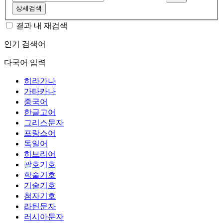
상세검색
결과 내 재검색
인기 검색어
다국어 입력
히라가나
가타카나
중국어
한글고어
그리스문자
프랑스어
독일어
히브리어
괄호기호
학술기호
기술기호
첨자기호
라틴문자
러시아문자