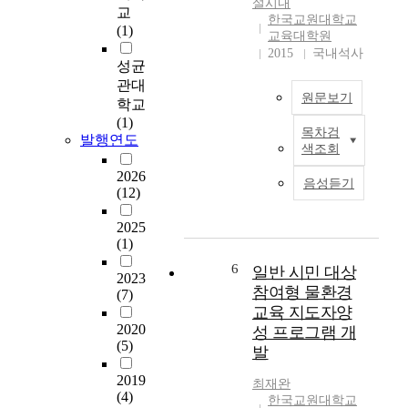
설시내
교
로
환
를
환
한국교원대학교
(1)
증
경
분
경
교육대학원
가
교
석
2015
국내석사
수
성균
하
육
하
업
관대
여
을
고
에
원문보기
학교
생
위
,
대
(1)
태
한
환
한
목차검
본
발행연도
계
환
경
이
색조회
연
의
경
교
해
구
2026
한
학
육
와
음성듣기
(12)
는
요
의
과
관
환
소
내
정
점
2025
경
로
용
구
이
(1)
교
자
요
성
어
육
6
리
일반 시민 대상
소
을
떻
2023
의
잡
로
위
참여형 물환경
게
(7)
내
은
서
한
변
교육 지도자양
재
귀
가
교
화
2020
성 프로그램 개
적
화
상
과
(5)
되
발
가
식
수
통
었
치
물
2019
개
합
는
최재완
실
(4)
을
념
적
지
한국교원대학교