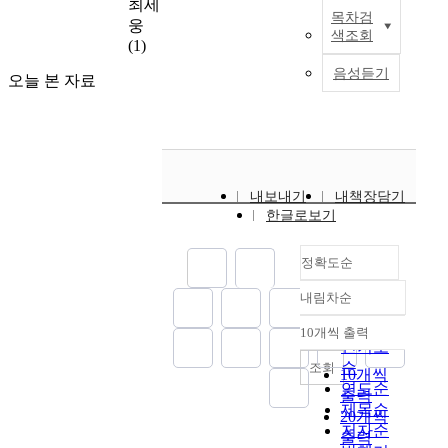
력
최세
h
과
단
구
미
재
연
목차검
적
을
본
웅
n
정
체
하
를
색조회
모
구
이
측
연
(1)
o
으
의
였
알
형
사
고
정
구
l
로
프
다
음성듣기
아
을
례
기
오늘 본 자료
할
의
o
이
로
.
보
개
들
술
수
목
g
해
그
이
고
발
을
적
있
적
y
하
램
를
,
하
분
합
는
은
f
고
운
위
야
는
석
리
준
초
r
자
영
해
외
교
하
성
거
등
o
하
을
교
조
내보내기
내책장담기
재
였
에
를
학
m
였
위
육
사
한글로보기
화
다
의
만
교
t
다
한
의
를
연
.
거
들
5
h
.
기
내
통
구
한
정확도순
어
학
e
이
초
재
해
를
분
교
이
년
p
를
적
적
실
목
석
내림차순
사
를
학
정확도
e
위
인
가
제
적
결
교
바
생
순
r
해
자
치
10개씩 출력
우
으
과
내림차순
육
탕
들
s
교
인기도
료
와
리
로
,
의
으
을
p
사
순
조회
를
창
10개씩
주
한
환
한
로
대
e
는
연도순
마
의
출력
변
다
경
계
초
상
c
자
제목순
련
·
에
20개씩
.
교
를
등
으
t
신
하
저자순
인
서
출력
이
육
인
학
로
i
이