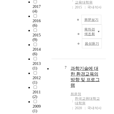
현
인
의
접
교육대학원
알
을
2017
간
2015
국내석사
도
근
아
(4)
통
과
입
방
보
해
환
이
안
기
원문보기
2016
창
경
필
을
위
(6)
의
과
요
모
한
목차검
본
·
사
하
색
것
색조회
2015
연
인
회
다
하
이
(9)
구
성
와
는
는
다
음성듣기
는
을
의
논
것
.
2014
일
함
관
의
이
(6)
이
반
양
계
에
다
연
시
할
속
2013
서
.
구
민
수
7
(1)
과학기술에 대
에
시
를
을
있
서
한 환경교육의
작
‘
통
대
으
2012
폭
되
환
방향 및 프로그
하
상
(1)
며
넓
었
경
여
램
으
,
게
다
’
더
2011
로
내
이
.
을
최윤정
많
(2)
한
재
해
한국교원대학교
따
주
은
체
적
대학원
하
라
제
초
2009
계
가
2020
국내석사
기
서
로
등
(1)
적
치
위