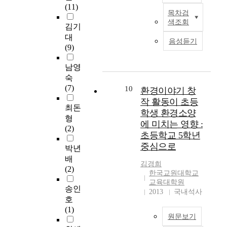
써
탐
,
전
(11)
r
리
지
다
귀
구
초
목차검
문
이
o
환
도
양
화
색조회
하
등
성
연
김기
b
경
자
한
식
여
환
발
구
대
l
교
양
문
음성듣기
물
이
경
달
의
(9)
e
육
성
헌
이
를
교
방
목
m
을
프
을
인
바
육
향
적
남영
s
‘
로
고
간
탕
과
을
은
숙
o
교
그
찰
과
으
정
모
환
(7)
f
육
10
환경이야기 창
램
하
환
로
구
색
경
s
과
을
작 활동이 초등
고
경
초
성
해
교
최돈
c
정
개
이
학생 환경소양
과
등
의
보
육
형
i
실
발
를
에 미치는 영향 :
사
학
교
고
에
(2)
e
행
운
바
회
초등학교 5학년
교
과
자
서
n
’
영
탕
에
5
통
중심으로
하
자
박년
c
이
하
으
서
,
합
였
기
배
e
라
고
로
가
김경희
6
적
다
주
(2)
a
는
자
논
한국교원대학교
지
학
접
.
도
n
교
하
리
교육대학원
는
년
근
기
적
송인
d
사
는
2013
국내석사
적
다
수
을
존
학
호
t
경
기
으
양
준
시
의
습
(1)
e
험
관
로
한
의
도
처
원문보기
능
c
의
과
탐
의
교
한
방