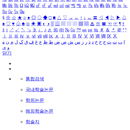
㎒
㎓
㎔
Ω
㏀
㏁
㎊
㎋
㎌
㏖
㏅
㎭
㎮
㎯
㏛
㎩
㎪
㎫
㎬
㏝
㏐
㏓
㏃
㏉
㏜
㏆
§
※
☆
★
○
●
◎
◇
◆
□
■
△
▽
→
←
↑
↓
↔
〓
◁
◀
▷
▶
♤
♠
♡
♥
♧
♣
⊙
◈
▣
◐
◑
▒
▤
▥
▨
▧
▦
▩
♨
☏
☎
☜
☞
¶
†
‡
↕
↗
↙
↖
↘
♭
♩
♪
♬
㉿
㈜
№
㏇
™
㏂
㏘
℡
＃
＆
＊
＠
ª
º
ⅰ
ⅱ
ⅲ
ⅳ
ⅴ
ⅵ
ⅶ
ⅷ
ⅸ
ⅹ
Ⅰ
Ⅱ
Ⅲ
Ⅳ
Ⅴ
Ⅵ
Ⅶ
Ⅷ
Ⅸ
Ⅹ
ا
ب
ت
ث
ج
ح
خ
د
ذ
ر
ز
س
ش
ص
ض
ط
ظ
ع
غ
ف
ق
ک
ل
م
ن
ه
و
ی
닫기
통합검색
국내학술논문
학위논문
해외학술논문
학술지