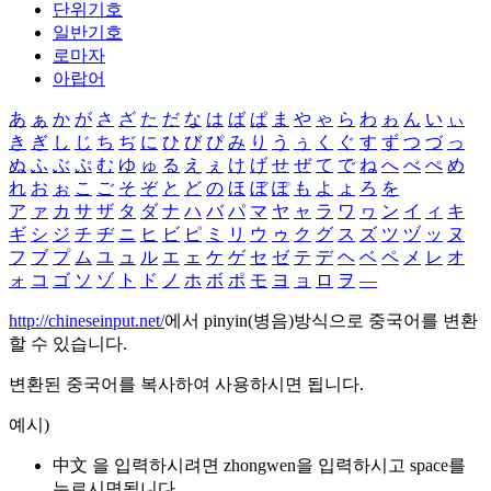
단위기호
일반기호
로마자
아랍어
あ
ぁ
か
が
さ
ざ
た
だ
な
は
ば
ぱ
ま
や
ゃ
ら
わ
ゎ
ん
い
ぃ
き
ぎ
し
じ
ち
ぢ
に
ひ
び
ぴ
み
り
う
ぅ
く
ぐ
す
ず
つ
づ
っ
ぬ
ふ
ぶ
ぷ
む
ゆ
ゅ
る
え
ぇ
け
げ
せ
ぜ
て
で
ね
へ
べ
ぺ
め
れ
お
ぉ
こ
ご
そ
ぞ
と
ど
の
ほ
ぼ
ぽ
も
よ
ょ
ろ
を
ア
ァ
カ
サ
ザ
タ
ダ
ナ
ハ
バ
パ
マ
ヤ
ャ
ラ
ワ
ヮ
ン
イ
ィ
キ
ギ
シ
ジ
チ
ヂ
ニ
ヒ
ビ
ピ
ミ
リ
ウ
ゥ
ク
グ
ス
ズ
ツ
ヅ
ッ
ヌ
フ
ブ
プ
ム
ユ
ュ
ル
エ
ェ
ケ
ゲ
セ
ゼ
テ
デ
ヘ
ベ
ペ
メ
レ
オ
ォ
コ
ゴ
ソ
ゾ
ト
ド
ノ
ホ
ボ
ポ
モ
ヨ
ョ
ロ
ヲ
―
http://chineseinput.net/
에서 pinyin(병음)방식으로 중국어를 변환
할 수 있습니다.
변환된 중국어를 복사하여 사용하시면 됩니다.
예시)
中文 을 입력하시려면
zhongwen
을 입력하시고 space를
누르시면됩니다.