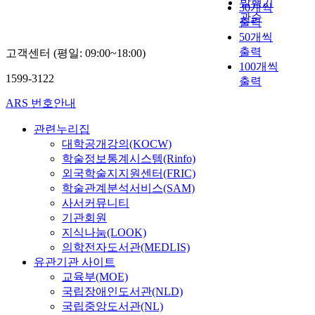
고
발행기
성
귀
연
에
30개씩
식
교
환
v
실
자
의
관순
화
구
서
출력
하
환
경
e
천
하
관
식
의
교
고
50개씩
경
이
o
한
는
계
물
결
과
,
출력
고객센터 (평일: 09:00~18:00)
교
야
f
환
데
를
을
과
통
새
100개씩
육
기
e
경
목
탐
탐
는
합
1599-3122
로
출력
프
창
n
수
적
색
색
다
적
운
로
작
v
업
이
하
ARS 번호안내
해
음
접
대
그
교
i
의
있
였
보
과
근
안
램
육
r
전
다
관련누리집
고
았
같
유
적
을
프
o
개
.
,
대학공개강의(KOCW)
으
다
형
관
구
로
n
양
연
내
학술정보통계시스템(Rinfo)
며
.
으
점
안
그
m
상
구
재
외국학술지지원센터(FRIC)
,
첫
로
의
하
램
e
을
방
적
학술관계분석서비스(SAM)
2
째
는
사
는
을
n
살
법
가
0
사서커뮤니티
,
학
례
것
개
t
피
은
치
0
기관회원
가
문
로
이
발
a
고
‘
관
9
상
병
지식나눔(LOOK)
서
다
하
l
,
계
점
개
수
렬
의학전자도서관(MEDLIS)
연
.
고
e
환
획
을
정
에
,
구
유관기관 사이트
연
이
d
경
→
반
교
대
다
참
교육부(MOE)
구
를
u
교
실
영
육
한
학
여
국립장애인도서관(NLD)
방
수
c
육
행
한
과
문
문
교
국립중앙도서관(NL)
법
업
a
에
→
탐
정