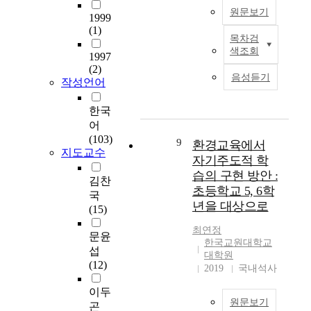
n
회
히
하
탐
된
수
원문보기
t
1999
환
는
는
구
요
있
t
(1)
경
데
것
중
소
는
목차검
o
초
교
에
이
심
들
색조회
출
1997
s
등
육
목
다
환
을
발
(2)
t
교
분
적
.
음성듣기
경
확
점
작성언어
u
사
야
이
이
교
인
이
d
이
의
있
연
육
하
되
한국
y
자
물
다
구
의
기
도
어
a
연
환
.
는
관
위
록
(103)
n
구
9
경
환경교육에서
연
문
점
하
하
지도교수
d
자
교
구
자기주도적 학
헌
에
여
고
e
인
육
방
습의 구현 방안 :
조
서
분
,
김찬
d
나
과
법
사
초등학교 5, 6학
총
석
초
국
u
는
관
은
를
체
틀
년을 대상으로
등
(15)
c
자
련
관
통
적
을
교
a
신
한
련
해
최연정
․
개
사
문윤
t
이
사
개
한국교원대학교
학
통
발
의
섭
e
실
회
념
대학원
습
합
하
환
(12)
t
천
환
2019
국내석사
들
소
적
였
경
h
한
경
에
재
으
으
교
이두
e
먹
교
대
로
로
며
육
원문보기
곤
p
거
육
한