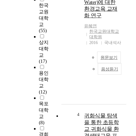
Water)에 대한
교
등
한국
환경교육 교재
육
교
교원
화 연구
을
사
대학
위
에
교
유혜연
해
게
(55)
한국교원대학교
교
학
대학원
과
교
상지
2016
국내석사
통
현
대학
합
장
교
원문보기
적
에
(17)
접
서
음성듣기
이
근
환
용인
연
을
경
대학
구
시
수
교
는
도
업
(12)
학
한
을
생
연
직
목포
이
구
접
대학
환
들
경
4
귀화식물 탐색
교
경
을
험
을 통한 초등학
(8)
적
대
해
교 귀화식물 환
관
상
보
경희
경생태교육 프