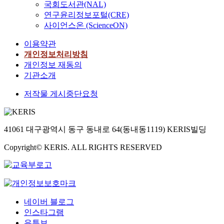
헌
,
사
은
에
국회도서관(NAL)
t
관
반
구
의
분
간
의
먼
적
연구윤리정보포털(CRE)
i
한
성
중
초
석
학
내
저
용
o
생
사이언스온 (ScienceON)
및
심
등
을
문
부
,
함
n
각
계
환
학
통
,
자
이용약관
자
으
f
의
획
경
교
해
탈
적
기
로
개인정보처리방침
o
변
→
교
교
환
학
시
주
써
개인정보 재동의
r
화
결
육
과
경
문
각
도
학
f
를
기관소개
과
에
서
교
접
에
적
생
u
탐
정
대
에
육
근
초
저작물 게시중단요청
학
들
t
색
리
해
서
에
이
점
습
의
u
하
’
선
귀
서
고
을
,
환
r
였
의
행
화
가
루
둔
환
경
e
다
실
연
41061 대구광역시 동구 동내로 64(동내동1119) KERIS빌딩
식
상
시
질
경
이
g
.
행
구
물
수
도
적
소
야
e
더
연
Copyright© KERIS. ALL RIGHTS RESERVED
들
이
의
되
연
양
기
n
나
구
을
학
교
었
구
,
창
e
아
절
고
습
육
고
방
환
작
r
가
차
찰
되
적
그
법
경
활
a
초
에
하
는
가
중
을
핵
동
t
등
따
였
내
치
에
네이버 블로그
택
심
이
i
교
라
다
용
를
서
했
인스타그램
역
환
o
사
2
.
을
규
도
다
유튜브
량
경