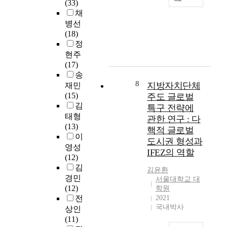
(33)
l
문
정
비
W
채
o
화
된
기
i
병선
p
시
지
본
t
(18)
m
설
역
계
h
정
e
,
은
획
i
현주
n
자
다
상
n
(17)
t
연
른
의
d
송
i
환
지
정
u
8
지방자치단체
n
재민
경
역
비
s
c
(15)
주도 글로벌
,
에
예
t
o
김
특구 전략에
지
비
정
r
m
태형
관한 연구 : 다
역
해
구
i
m
(13)
의
핵적 글로벌
상
역
a
u
이
주
대
도시권 형성과
은
l
n
영성
요
적
총
IFEZ의 역할
i
i
(12)
산
으
6
z
t
김
업
로
김윤환
1
a
y
경민
등
서울대학교 대
높
개
t
'
(12)
학원
도
은
구
i
s
전
2021
시
입
역
o
g
국내박사
상인
환
지
이
n
r
(11)
경
경
며
a
o