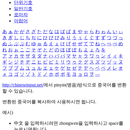
단위기호
일반기호
로마자
아랍어
あ
ぁ
か
が
さ
ざ
た
だ
な
は
ば
ぱ
ま
や
ゃ
ら
わ
ゎ
ん
い
ぃ
き
ぎ
し
じ
ち
ぢ
に
ひ
び
ぴ
み
り
う
ぅ
く
ぐ
す
ず
つ
づ
っ
ぬ
ふ
ぶ
ぷ
む
ゆ
ゅ
る
え
ぇ
け
げ
せ
ぜ
て
で
ね
へ
べ
ぺ
め
れ
お
ぉ
こ
ご
そ
ぞ
と
ど
の
ほ
ぼ
ぽ
も
よ
ょ
ろ
を
ア
ァ
カ
サ
ザ
タ
ダ
ナ
ハ
バ
パ
マ
ヤ
ャ
ラ
ワ
ヮ
ン
イ
ィ
キ
ギ
シ
ジ
チ
ヂ
ニ
ヒ
ビ
ピ
ミ
リ
ウ
ゥ
ク
グ
ス
ズ
ツ
ヅ
ッ
ヌ
フ
ブ
プ
ム
ユ
ュ
ル
エ
ェ
ケ
ゲ
セ
ゼ
テ
デ
ヘ
ベ
ペ
メ
レ
オ
ォ
コ
ゴ
ソ
ゾ
ト
ド
ノ
ホ
ボ
ポ
モ
ヨ
ョ
ロ
ヲ
―
http://chineseinput.net/
에서 pinyin(병음)방식으로 중국어를 변환
할 수 있습니다.
변환된 중국어를 복사하여 사용하시면 됩니다.
예시)
中文 을 입력하시려면
zhongwen
을 입력하시고 space를
누르시면됩니다.