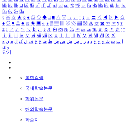
㎒
㎓
㎔
Ω
㏀
㏁
㎊
㎋
㎌
㏖
㏅
㎭
㎮
㎯
㏛
㎩
㎪
㎫
㎬
㏝
㏐
㏓
㏃
㏉
㏜
㏆
§
※
☆
★
○
●
◎
◇
◆
□
■
△
▽
→
←
↑
↓
↔
〓
◁
◀
▷
▶
♤
♠
♡
♥
♧
♣
⊙
◈
▣
◐
◑
▒
▤
▥
▨
▧
▦
▩
♨
☏
☎
☜
☞
¶
†
‡
↕
↗
↙
↖
↘
♭
♩
♪
♬
㉿
㈜
№
㏇
™
㏂
㏘
℡
＃
＆
＊
＠
ª
º
ⅰ
ⅱ
ⅲ
ⅳ
ⅴ
ⅵ
ⅶ
ⅷ
ⅸ
ⅹ
Ⅰ
Ⅱ
Ⅲ
Ⅳ
Ⅴ
Ⅵ
Ⅶ
Ⅷ
Ⅸ
Ⅹ
ا
ب
ت
ث
ج
ح
خ
د
ذ
ر
ز
س
ش
ص
ض
ط
ظ
ع
غ
ف
ق
ک
ل
م
ن
ه
و
ی
닫기
통합검색
국내학술논문
학위논문
해외학술논문
학술지