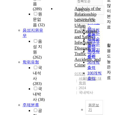
로
정확도순
음
많
Analysis of the
(289)
내림차순
이
정확도
Relationship
원
본
순
문없
between the
10개씩 출력
내림차순
자
인기도
음
(32)
Urban
료
순
조회
10개씩
음성지원유
Environment
연도순
출력
무
and Safety :
제목순
20개씩
음
Infectious
저자순
활
출력
성 지
Diseases,
발행기
용
30개씩
원
Traffic
관순
도
출력
(262)
Accidents, and
높
학위유형
50개씩
Crime
은
국
출력
자
내석
100개씩
이지원
료
사
출력
서울대학교 대
학원
(283)
2024
국
국내박사
내박
사
(38)
주제분류
원문보
기
공