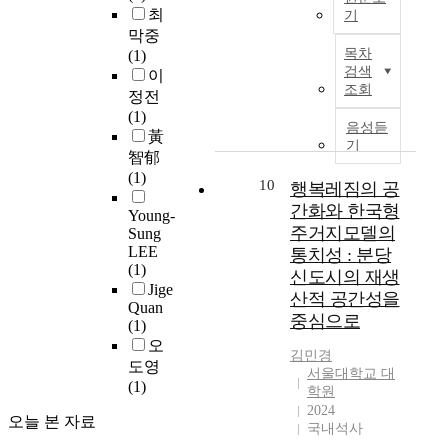
)
,
n
최
기
치
활
에
K
o
막중
는
발
해
우
o
f
목차
(1)
일
하
당
리
r
t
검색
이
종
게
되
사
e
조회
h
정전
의
일
며
회
a
e
(1)
기
어
,
는
c
음성듣
m
黃
회
날
정
지
i
기
u
智郁
로
것
비
속
t
n
(1)
작
을
구
적
10
i
행복레짐의 공
i
용
기
역
으
e
간화와 한국형
c
Young-
하
대
지
로
s
주거지모델의
i
Sung
기
할
정
심
h
LEE
p
통치성 : 분당
때
수
시
화
a
(1)
a
신도시의 재생
문
있
최
되
s
Jige
l
산적 공간성을
이
다
대
고
p
Quan
c
다
중심으로
.
2
거
(1)
r
o
.
고
5
대
오
o
r
김민경
이
전
층
화
g
도영
p
서울대학교 대
와
적
,
되
r
(1)
o
학원
같
지
용
고
e
2024
r
은
대
오늘 본 자료
적
있
s
국내석사
a
도
이
률
는
s