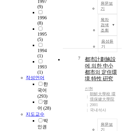
에
꾸
1997
방
원문보
제
(9)
준
안
기
한
히
을
T
1996
을
제
모
목차
h
(8)
받
기
색
검색
e
는
되
조회
하
r
1995
다
어
는
(5)
e
.
음성듣
왔
것
h
기
동
다
이
1994
a
네
.
다
(1)
s
7
都市計劃施設
에
‘
.
b
서
에 의한 中小
역
1993
e
마
세
都市의 定住環
전
(1)
e
주
권
작성언어
주
境 特性 硏究
n
하
’
시
한
m
는
과
신현
도
국어
u
이
朝鮮大學校 環
‘
시
(293)
c
境保健大學院
웃
중
·
영
h
2001
들
심
주
어
(28)
d
국내석사
,
지
거
지도교수
e
교
’
환
박
v
육
로
경
원문보
인권
e
및
설
기
정