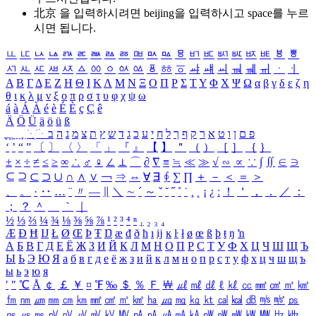
北京 을 입력하시려면
beijing
을 입력하시고 space를 누르
시면 됩니다.
ㅥ
ㅦ
ㅧ
ㅨ
ㅩ
ㅪ
ㅫ
ㅬ
ㅭ
ㅮ
ㅯ
ㅰ
ㅱ
ㅲ
ㅳ
ㅴ
ㅵ
ㅶ
ㅷ
ㅸ
ㅹ
ㅺ
ㅻ
ㅼ
ㅽ
ㅾ
ㅿ
ㆀ
ㆁ
ㆂ
ㆃ
ㆄ
ㆅ
ㆆ
ㆇ
ㆈ
ㆉ
ㆊ
ㆋ
ㆌ
ㆍ
ㆎ
Α
Β
Γ
Δ
Ε
Ζ
Η
Θ
Ι
Κ
Λ
Μ
Ν
Ξ
Ο
Π
Ρ
Σ
Τ
Υ
Φ
Χ
Ψ
Ω
α
β
γ
δ
ε
ζ
η
θ
ι
κ
λ
μ
ν
ξ
ο
π
ρ
σ
τ
υ
φ
χ
ψ
ω
á
à
Á
À
é
è
É
È
ç
Ç
ê
Ä
Ö
Ü
ä
ö
ü
ß
ְ
ֳ
ֲ
ֱ
ָ
ַ
ֵ
ֶ
ִ
ֹ
ּ
ֻ
ׂ
ׁ
ּ
ב
ה
נ
מ
צ
ת
ץ
ש
ד
ג
כ
ע
י
ח
ל
ך
ף
ק
ר
א
ט
ו
ן
ם
פ
‘
’
“
”
〔
〕
〈
〉
「
」
『
』
【
】
＂
（
）
［
］
｛
｝
±
×
÷
≠
≤
≥
∞
∴
♂
♀
∠
⊥
⌒
∂
∇
≡
≒
≪
≫
√
∽
∝
∵
∫
∬
∈
∋
⊆
⊇
⊂
⊃
∪
∩
∧
∨
￢
⇒
⇔
∀
∃
∮
∑
∏
＋
－
＜
＝
＞
、
。
·
‥
…
¨
〃
―
∥
＼
∼
´
～
ˇ
˘
˝
˚
˙
¸
˛
¡
¿
ː
！
＇
，
．
／
：
；
？
＾
＿
｀
｜
½
⅓
⅔
¼
¾
⅛
⅜
⅝
⅞
¹
²
³
⁴
ⁿ
₁
₂
₃
₄
Æ
Ð
Ħ
Ĳ
Ł
Ø
Œ
Þ
Ŧ
Ŋ
æ
đ
ð
ħ
ı
ĳ
ĸ
ŀ
ł
ø
œ
ß
þ
ŧ
ŋ
ŉ
А
Б
В
Г
Д
Е
Ё
Ж
З
И
Й
К
Л
М
Н
О
П
Р
С
Т
У
Ф
Х
Ц
Ч
Ш
Щ
Ъ
Ы
Ь
Э
Ю
Я
а
б
в
г
д
е
ё
ж
з
и
й
к
л
м
н
о
п
р
с
т
у
ф
х
ц
ч
ш
щ
ъ
ы
ь
э
ю
я
′
″
℃
Å
￠
￡
￥
¤
℉
‰
＄
％
Ｆ
￦
㎕
㎖
㎗
ℓ
㎘
㏄
㎣
㎤
㎥
㎦
㎙
㎚
㎛
㎜
㎝
㎞
㎟
㎠
㎡
㎢
㏊
㎍
㎎
㎏
㏏
㎈
㎉
㏈
㎧
㎨
㎰
㎱
㎲
㎳
㎴
㎵
㎶
㎷
㎸
㎹
㎀
㎁
㎂
㎃
㎄
㎺
㎻
㎽
㎾
㎿
㎐
㎑