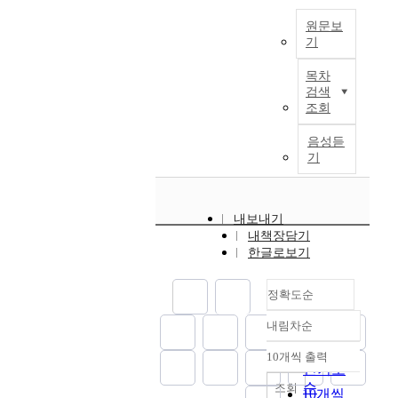
t
시
론
은
도
e
i
환
원문보
과
2
시
d
o
기
경
경
5
화
t
n
의
제
0
를
이
o
s
목차
기
지
%
경
논
t
y
검색
회
리
이
험
문
h
조회
s
격
학
하
하
은
e
t
차
적
까
고
신
e
음성듣
e
는
측
지
있
도
x
기
m
개
면
허
다
시
t
i
인
에
용
.
라
e
n
의
서
토
도
불
n
1
내보내기
삶
도
록
시
리
t
9
내책장담기
에
,
규
의
는
t
9
한글로보기
누
접
정
삶
한
h
5
적
근
하
은
국
a
.
적
성
정확도순
고
다
특
t
H
이
이
있
양
유
o
o
내림차순
고
높
정확도
다
한
의
v
w
경
은
.
기
주
순
e
10개씩 출력
e
내림차순
로
대
회
거
인기도
r
v
의
중
전
와
지
순
조회
e
10개씩
e