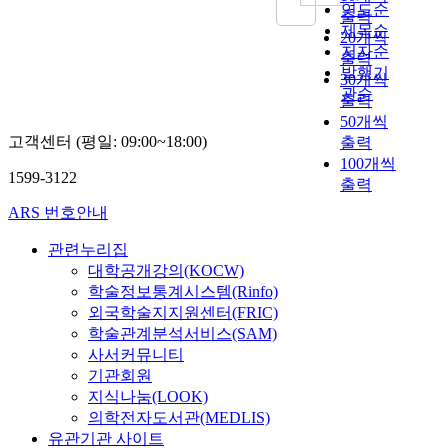
존
교
주
이
모
연도순
i
r
출력
적
통
시
점
델
g
제목순
,
20개씩
인
수
3
을
이
h
저자순
t
출력
형
단
개
제
가
t
발행기
h
30개씩
태
의
구
공
족
y
관순
e
출력
로
역
역
하
내
p
a
50개씩
영
세
을
지
성
e
t
고객센터 (평일: 09:00~18:00)
향
출력
권
분
만
별
r
m
을
100개씩
과
석
,
분
c
o
1599-3122
미
도
출력
한
대
업
e
s
친
시
결
도
을
n
ARS 번호안내
p
다
내
과
시
기
t
h
.
중
는
와
반
관련누리집
o
e
따
심
다
같
으
f
대학공개강의(KOCW)
r
라
지
음
은
로
t
학술정보통계시스템(Rinfo)
e
서
에
과
고
한
h
외국학술지지원센터(FRIC)
o
삶
해
같
도
도
e
학술관계분석서비스(SAM)
f
의
당
다
의
시
n
사서커뮤니티
t
반
하
.
집
중
a
기관회원
h
경
는
적
산
t
e
지식나눔(LOOK)
이
필
먼
된
층
i
c
의학전자도서관(MEDLIS)
제
지
저
환
가
o
o
유관기관 사이트
한
에
정
경
족