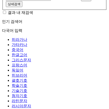
상세검색
결과 내 재검색
인기 검색어
다국어 입력
히라가나
가타카나
중국어
한글고어
그리스문자
프랑스어
독일어
히브리어
괄호기호
학술기호
기술기호
첨자기호
라틴문자
러시아문자