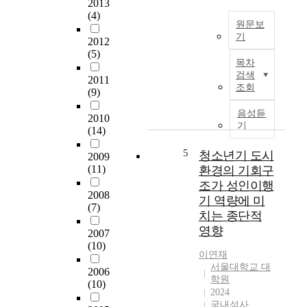
역
2013
을
(4)
원문보
대
기
2012
상
(5)
‘
으
목차
대
로
검색
2011
중
정
조회
(9)
교
비
통
계
음성듣
2010
지
획
기
(14)
향
을
형
분
5
청소년기 도시
2009
개
석
(11)
환경의 기회구
발
하
조가 성인이행
’
여
2008
기 역량에 미
과
재
(7)
치는 종단적
지
개
영향
하
2007
발
(10)
철
정
이연재
망
비
서울대학교 대
2006
에
사
학원
(10)
의
업
2024
한
의
국내석사