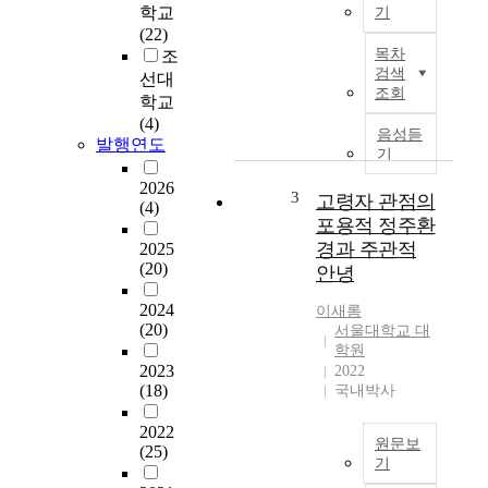
학교
기
(22)
본
목차
조
연
검색
선대
구
조회
학교
의
(4)
목
음성듣
발행연도
적
기
은
2026
도
3
고령자 관점의
(4)
시
포용적 정주환
·
경과 주관적
2025
주
(20)
안녕
거
환
2024
이새롬
경
(20)
서울대학교 대
정
학원
비
2023
2022
기
(18)
국내박사
본
2022
계
원문보
(25)
획
기
수