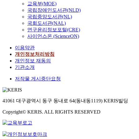
n
o
교육부(MOE)
적
서
비
이
의
a
p
국립장애인도서관(NLD)
이
의
구
사
일
l
e
국립중앙도서관(NL)
고
‘
역
람
상
p
r
자
국회도서관(NAL)
건
은
들
을
o
a
신
연구윤리정보포털(CRE)
축
기
의
조
p
t
을
활
사이언스온 (ScienceON)
본
삶
직
u
i
둘
동
계
의
하
l
v
이용약관
러
’
획
질
는
a
e
싼
개인정보처리방침
의
에
에
데
t
u
환
개인정보 재동의
촉
서
부
에
i
r
경
진
기관소개
제
정
어
o
b
에
이
시
적
떻
n
a
저작물 게시중단요청
의
당
하
영
게
o
n
해
연
고
향
개
n
d
쉽
하
있
을
입
l
e
게
다
는
미
하
i
41061 대구광역시 동구 동내로 64(동내동1119) KERIS빌딩
v
영
.
범
치
였
v
e
향
그
위
기
는
Copyright© KERIS. ALL RIGHTS RESERVED
e
l
을
러
와
도
지
i
o
받
나
다
한
를
n
p
는
일
른
다
비
c
m
청
부
것
.
판
i
e