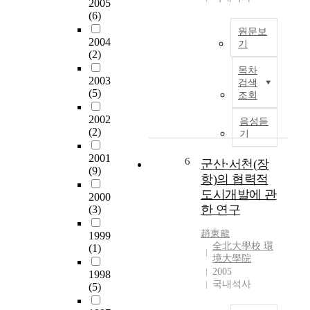
2005
‘
실
(6)
도
현
원문보
시
성
2004
기
내
을
(2)
빈
중
제
목차
곤
심
고
2003
검색
한
지
시
(5)
조회
기
체
켜
회
계
2002
도
음성듣
의
(2)
’
시
기
땅
정
주
2001
에
립
6
거
군산·서천(장
(9)
태
의
환
항)의 협력적
어
필
경
도시개발에 관
2000
난
요
의
한 연구
(3)
이
성
질
들
에
적
趙東龍
1999
은
대
향
全北大學校 環
(1)
삶
한
상
境大學院
의
논
2005
을
1998
선
국내석사
의
위
(5)
택
는
한