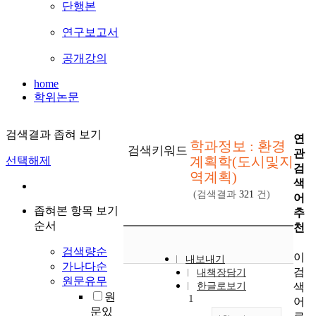
단행본
연구보고서
공개강의
home
학위논문
검색결과 좁혀 보기
연
학과정보 : 환경
검색키워드
관
계획학(도시및지
선택해제
검
역계획)
색
(검색결과
321
건)
어
좁혀본 항목 보기
추
순서
천
검색량순
이
내보내기
가나다순
검
내책장담기
원문유무
색
한글로보기
원
1
어
문있