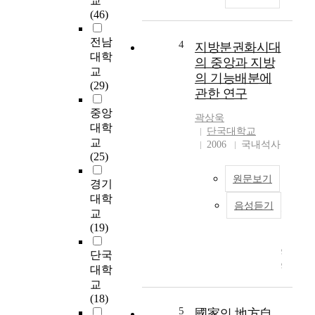
교
Almost everything
(46)
about local assembly's
operation needs to be
전남
4
지방분권화시대
reconsidered,
대학
의 중앙과 지방
redisigned and
교
의 기능배분에
reconstructed. In
(29)
관한 연구
particular, the council
system needs to be
중앙
곽상욱
refashioned; the local
대학
단국대학교
assembly man's policy
교
2006
국내석사
activities need to be
(25)
redirected, and have to
be greatly improved
원문보기
경기
toward greater
대학
음성듣기
efficiency and
지
교
accountability. In this
난
(19)
study, various
1
problems related to the
9
단국
direction of
9
대학
revitalizing the local
5
교
assembly's operations
년
(18)
are analyzed and
지
5
國家의 地方自