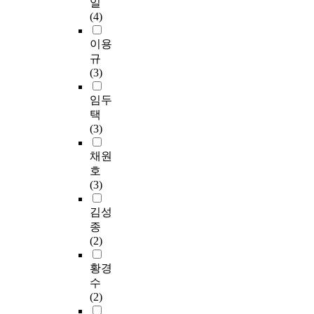
를 제시하며, 오늘날
일
'
출
있
n
meeting of a
으
현대국가에 있어서 地
(4)
선
하
다
d
neighborhood
며
方自治制度가 가지는
포
는
.
i
association, commits
인
이용
意義 및 價値를 검토
식
지
현
t
and an open hearing
간
해 보았다. 제2장에서
규
에
방
실
i
needs to avoid a
생
는 地方自治團體와 國
(3)
서
선
적
o
formative aspect of
존
家와의 관계를 검토하
‘
거
으
n
past and to make
의
임두
되, 그 전제로서 지방
신
의
로
o
substantial solid. Also,
문
자치의 本旨 및 地方
택
국
실
법
f
it urgent to introduce a
제
自治團體에 대한 國家
(3)
토
시
안
i
new suggesting system
로
의 관여한계를 설정해
구
가
(
n
by people and
까
채원
주는 기준이 되는 헌
상
지
조
d
evaluative one. (2)
지
법의 규정을 먼저 고
호
'
방
례
e
Making an opening of
이
찰해봄으로써 우리나
(3)
을
자
)
p
administration a
어
라 憲法이 지향하고자
밝
치
의
e
system Administrative
지
김성
하는 지방자치제의 기
혔
발
대
n
information for people
고
본틀을 제시해 본 후,
종
다
전
부
d
to want to know, as far
있
이를 대전제로 하여
(2)
.
의
분
e
as it does not infringe
다
國家와 地方自治團體
신
핵
이
n
it, should be opened to
.
황경
의 기본관계를 고찰해
국
심
집
t
it's maximum. 4.
우
보았다. 여기서는 오
수
토
적
행
o
Environments (1) The
리
늘날의 地方自治制의
(2)
구
인
기
p
improvement of
의
위기라는 관점에서 國
상