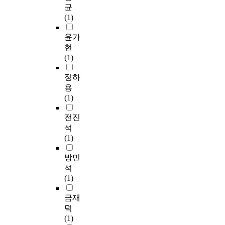
구
다
a
,
균
government and local
능
에
.
s
동
(1)
government on the
형
서
그
s
시
ground of functional
국
는
러
e
에
윤가
autonomy theory. In
토
지
나
d
먹
현
chapter 4 and 5, we
관
방
그
,
고
(1)
search about the
리
자
런
s
살
pattern of distribution
,
치
가
i
기
정하
of power with the
글
시
운
n
위
용
comparetive method.
로
대
데
c
해
(1)
In chapter 6, as a
벌
가
서
e
물
conclusion we
형
부
도
d
건
전진
suggested that central
국
활
지
o
을
석
government and local
토
된
방
m
만
(1)
government have a
경
이
의
e
들
mutual supporting
영
후
회
s
고
방민
relation in distribution
이
지
가
t
소
석
of power.
다
방
지
i
비
(1)
.
선
방
c
하
특
거
정
l
는
금재
히
정
책
o
활
덕
다
당
결
c
동
(1)
핵
후
정
a