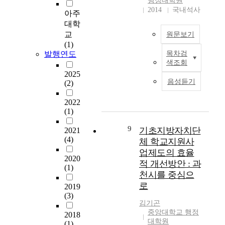
행정대학원
century is the task of
리고 기능의 배분 등
치
도움이 되는 방안을
2014
국내석사
파
our generation.
의 시각에서 관찰되어
아주
가
모색하였다. 먼저 주
괴
질 수 있다. 그러나 본
뿌
대학
민참여의 이론적 배경
할
논문에서는 地方自治
리
교
원문보기
에서 지방자치의 관점
수
團體에 대한 國家의
내
(1)
과 주민자치의 발전과
밖
關與를 통한 國家의
리
발행연도
목차검
지
정에서 지방행정과 지
에
地方統制라는 시각에
색조회
지
방
방자치, 지방자치에
없
한정해서 그 바람직한
않
2025
의
대한 관점, 지방자치
었
관계를 정립해 보고자
음성듣기
(2)
는
회
로서의 주민자치의 발
다
한다. 다만 이러한 國
다
의
전과정 등에 대해 살
,
家의 관여는 국가와
2022
는
주
펴보았으며 주민참여
지
(1)
지방자치단체간의 事
사
요
의 이론적 배경에서는
난
務分配, 즉 機能配分
실
기
9
주민참여의 실태에서
기초지방자치단
2021
세
의 문제와도 필연적으
을
능
는 주민참여의 유형면
(4)
체 학교지원사
기
로 관련될 수 있으므
알
은
에서 사례위주로 연구
동
로 기능의 배분 문제
업제도의 효율
게
크
2020
하였으며, 주민참여의
안
도 필요한 한에서 검
적 개선방안 : 과
해
게
(1)
구성요소에서는 주민,
우
토하도록 한다. 國家
천시를 중심으
주
보
공무원, 행정구조, 기
리
와 地方自治團體의 관
었
로
2019
아
타 관련 기관 순으로
는
계는 상호 대등한 機
다
(3)
입
연구하였고, 주민참여
농
能的 協力關係와 상·
김기곤
.
법
의 문제점과 활성화
경
의 權力的 監督關係의
중앙대학교 행정
중
2018
적
방안에 대하여 문제점
사
대학원
두 가지 형태가 있다.
(1)
앙