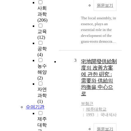
원문보기
사회
과학
The local assembly, in
(206)
essence, plays an
essential role in the
교육
development of the
(12)
grass-roots democracy.
Its main function is to
공학
formulate regional
(4)
policy and control the
3
宅地開發供給制
policy implementation
농수
度의 改善方案
process of local
해양
에 관한 硏究 :
government in terms
(2)
需要와 供給의
of rationality.
均衡을 中心으
However, most
자연
로
analysts who have
과학
looked closely at the
(1)
부형근
operations of the local
수여기관
제주대학교
assembly in Korea
1993
국내석사
reach the conclusion
제주
that the local assembly
대학
is in need of reform.
원문보기