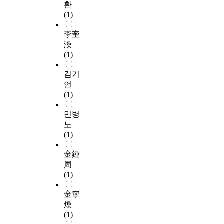
공
환
하
한
때
n
학
(1)
여
후
문
s
적
다
보
이
e
李奎
인
양
자
다
t
문
渙
한
를
.
t
제
(1)
지
공
따
l
이
역
천
라
e
김기
기
별
하
서
d
도
언
특
기
행
d
하
(1)
성
위
정
o
다
화
해
이
w
민병
.
를
어
고
n
이
노
이
떤
도
s
에
(1)
룬
영
화
o
본
다
향
전
m
金鍾
논
는
을
문
e
문
周
것
미
화
w
은
(1)
이
쳤
되
h
범
목
는
고
a
金寧
세
표
가
있
t
계
煥
이
를
는
a
적
(1)
다
살
현
n
인