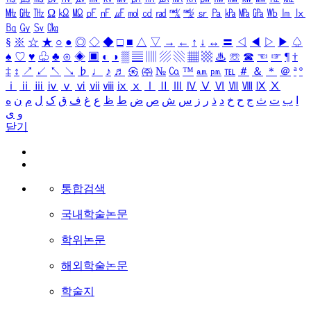
㎒
㎓
㎔
Ω
㏀
㏁
㎊
㎋
㎌
㏖
㏅
㎭
㎮
㎯
㏛
㎩
㎪
㎫
㎬
㏝
㏐
㏓
㏃
㏉
㏜
㏆
§
※
☆
★
○
●
◎
◇
◆
□
■
△
▽
→
←
↑
↓
↔
〓
◁
◀
▷
▶
♤
♠
♡
♥
♧
♣
⊙
◈
▣
◐
◑
▒
▤
▥
▨
▧
▦
▩
♨
☏
☎
☜
☞
¶
†
‡
↕
↗
↙
↖
↘
♭
♩
♪
♬
㉿
㈜
№
㏇
™
㏂
㏘
℡
＃
＆
＊
＠
ª
º
ⅰ
ⅱ
ⅲ
ⅳ
ⅴ
ⅵ
ⅶ
ⅷ
ⅸ
ⅹ
Ⅰ
Ⅱ
Ⅲ
Ⅳ
Ⅴ
Ⅵ
Ⅶ
Ⅷ
Ⅸ
Ⅹ
ا
ب
ت
ث
ج
ح
خ
د
ذ
ر
ز
س
ش
ص
ض
ط
ظ
ع
غ
ف
ق
ک
ل
م
ن
ه
و
ی
닫기
통합검색
국내학술논문
학위논문
해외학술논문
학술지