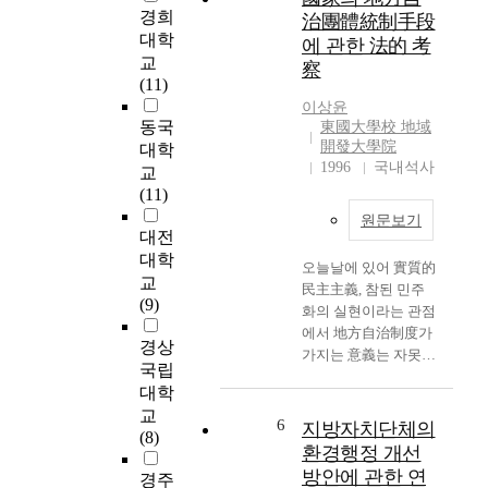
evaluated under the
방
경희
治團體統制手段
context of efficiency
선
대학
에 관한 法的 考
and accountability.
거
교
察
The research findings
를
(11)
show that the
계
이상윤
problems lie not only
기
동국
東國大學校 地域
in the personalities
로
開發大學院
대학
involved but also in
본
1996
국내석사
교
the very nature of the
격
(11)
institutions
적
원문보기
themselves. They are
인
대전
'dysfunctional.' This is
지
대학
a crucial reform
오늘날에 있어 實質的
방
교
project that cannot
民主主義, 참된 민주
시
(9)
wait. A small, efficient
화의 실현이라는 관점
대
and accountable local
에서 地方自治制度가
가
경상
assembly is a good
가지는 意義는 자못
도
국립
thing. But without
중대하다고 할 것이
래
대학
mechanisms
며, 이는 지방자치를
되
교
guaranteeing clean
가리켜 「민주정치의
6
었
지방자치단체의
(8)
and smooth
수련장」 또는 「민주
다
환경행정 개선
operations, no policy
주의의 뿌리」라고도
.
방안에 관한 연
경주
alternatives will
부르는 것에서 쉽게