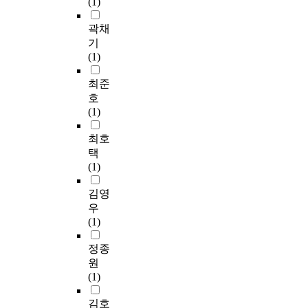
(1)
local autonomy, local
축
준
정
e
의
government and
,
등
책
g
전
곽채
central government
다
에
수
y
인
기
have a mutual
핵
기
립
.
류
(1)
supporting relation in
형
인
과
가
distribution of power.
국
한
정
A
공
최준
There are a lot of
토
바
에
b
동
호
theories and studies
건
가
서
o
으
(1)
about principle of
설
크
수
u
로
power distribution
,
다
동
t
대
최호
between central
네
고
적
2
처
택
government and local
트
할
인
0
해
(1)
government. In
워
수
위
y
야
chapter 2, we search
크
있
치
e
할
김영
about the nature of the
형
다
에
a
당
우
local autonomy and
국
.
있
r
위
(1)
the boundary of
토
는
s
론
central government
형
따
것
h
적
정종
control. In chapter 3,
성
라
이
a
문
원
we studied for
,
서
사
v
제
(1)
reasonable
지
본
실
e
이
distribution of power
속
연
이
p
고
김호
between central
가