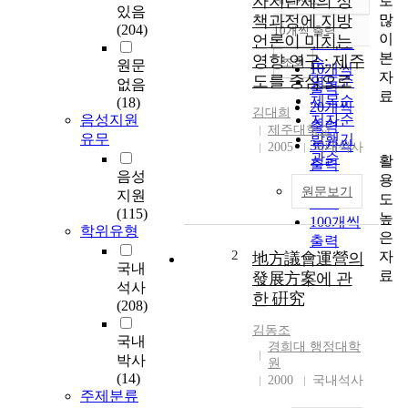
자치단체의 정
로
정확도
있음
많
책과정에 지방
순
(204)
10개씩 출력
내림차순
이
언론이 미치는
인기도
본
영향 연구 : 제주
순
조회
원문
10개씩
자
도를 중심으로
연도순
없음
출력
료
제목순
(18)
20개씩
김대희
음성지원
저자순
출력
제주대학교
유무
발행기
30개씩
2005
국내석사
관순
활
출력
음성
용
50개씩
원문보기
지원
도
출력
(115)
높
100개씩
학위유형
은
출력
2
자
地方議會運營의
국내
료
發展方案에 관
석사
한 硏究
(208)
김동조
국내
경희대 행정대학
박사
원
(14)
2000
국내석사
주제분류