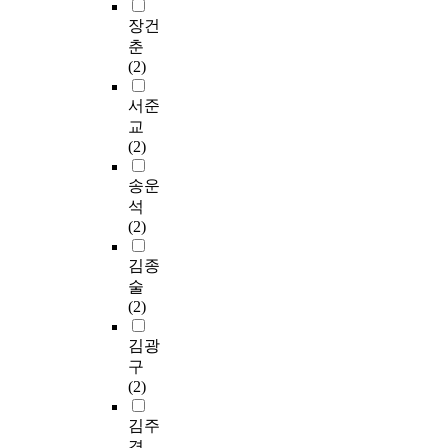
거
自治團體와 國家와의
과
루
행
u
plans to activate
치
장건
관계 및 중앙통제의
지
어
기
t
people's participating,
면
춘
유형을 比較法的으로
역
지
관
o
which take the
서
(2)
고찰해보고, 이를 우
주
지
에
n
heaviest weight in
공
리나라의 상황과 관련
도
않
있
o
local administration
해
서준
시켜 이해할 수 있도
의
고
기
m
and is a motive power
문
교
록 그 접목점을 찾아
기
있
때
y
of administration is
제
(2)
본다. 제5장은 본 논문
술
는
문
a
possible through trial
에
의 핵심적 부분으로,
혁
한
이
n
and reflection by all ol
는
송운
현행 법규정을 중심으
신
국
다
d
people, government
소
석
로 지방자치단체에 대
형
의
.
e
and official. For local
극
(2)
한 국가의 統制가 어
산
실
뿐
d
administration to
적
떠한 형태로, 어느 정
업
정
만
u
succeed as a
이
김종
도로 행하여지는가를
구
상
아
c
cornerstone or
었
술
구체적으로 검토한
조
지
니
a
democratic
고
(2)
후, 이에 대한 법적 評
조
방
라
t
development, various
대
價 및 地方自治의 本
성
자
,
i
plans for it should
량
김광
旨와 관련하여 바람직
을
치
주
o
continue to discuss
생
구
한 방향을 제시해 보
위
가
요
n
and study.
산
(2)
도록 한다. 마직막 제6
한
제
정
a
,
장은 결론으로서, 오
큰
대
책
l
대
김주
늘날 地方自治制가 현
틀
로
들
a
량
경
대국가의 양상에 따른