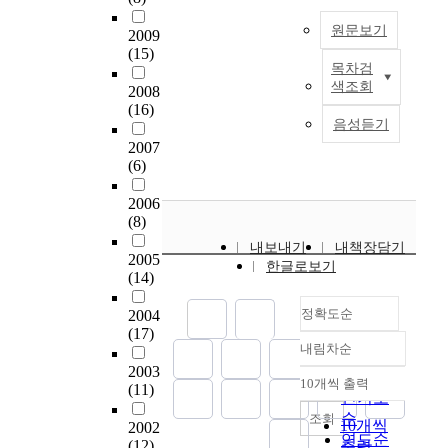
엄
전체로서의 일정한 통
전
조
u
got rid of and it should
청
일성을 유지해야 한
환
원문보기
2009
사
d
be known to only by
난
다. 또한 地方自治團
이
(15)
를
y
recontracting the
희
體의 區域인 지역사회
목차검
요
지
포
w
system of hypocritical
생
는 주권적 통일국가의
색조회
구
2008
방
함
a
people's participating.
을
영토의 한 부분이기
(16)
되
자
한
s
From this point of
요
음성듣기
때문에 자치행정기능
지
치
정
t
view, the end of this
구
이 국가행정기능과 상
2007
만
는
부
o
study s in looking into
하
(6)
충되어서는 안된다.
실
중
에
e
theoretical
였
그러므로 지방자치의
질
앙
대
x
background for the
2006
으
본질상 지방자치를 최
적
과
한
a
people's participating
(8)
며
대한 보장, 허용하여
인
지
감
m
on which the success
,
야 하면서도 한편으로
내보내기
내책장담기
권
방
독
i
2005
or failure of local
그
는 自治行政機能이 國
한글로보기
한
의
기
n
(14)
autonomy depend and
결
家行政機能에 부합되
과
관
능
e
in groping for more
과
도록 하기 위하여 지
재
정확도순
계
2004
으
t
positive method of it.
생
방자치단체는 중앙정
원
(17)
속
로
h
So this study
태
보 또는 중앙정보의
내림차순
이
에
정확도
구
e
discussed it by
계
지방대표에 의하여 행
뒤
2003
서
순
분
p
dividing into official,
10개씩 출력
의
사되는 일정한 통제를
(11)
내림차순
따
지
할
r
인기도
people an
자
받아야 한다는 이율배
르
방
수
o
순
조회
administrative
연
10개씩
반적인 필요성이 불가
2002
지
의
있
b
연도순
structure and
스
(12)
피하게 존재하게 된
출력