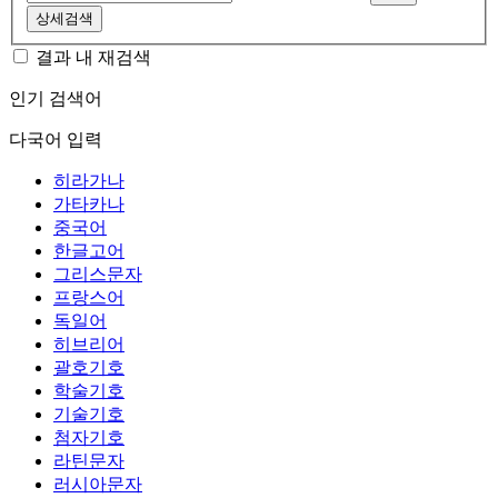
상세검색
결과 내 재검색
인기 검색어
다국어 입력
히라가나
가타카나
중국어
한글고어
그리스문자
프랑스어
독일어
히브리어
괄호기호
학술기호
기술기호
첨자기호
라틴문자
러시아문자