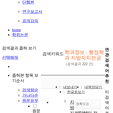
단행본
연구보고서
공개강의
home
학위논문
검색결과 좁혀 보기
연
학과정보 : 행정학
검색키워드
관
과 지방자치전공
선택해제
검
(검색결과
222
건)
색
어
좁혀본 항목 보
추
기순서
천
내보내기
내책장담기
검색량순
이
한글로보기
가나다순
검
원문유무
1
지
색
정확도순
방
어
원문
내림차순