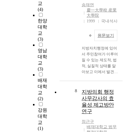
왔
allow them the self-
수 있다. 따라서 본 논
교
선
송재면
고
respect necessary to
문에서는 地方自治制
(4)
출
慶一大學校 産業
또
nuture technical
가 가지는 민주주의적
大學院
한
한
한양
knowledge for
관점에서의 의의와 가
1999
국내석사
다
살
assembly activities;
치를 고찰함으로써,
대학
고
아
second, constant
憲法이 보장하고 있는
교
해
원문보기
남
efforts within the local
지방자치의 본질이라
(3)
서
기
assembly toward self-
는 관점에서 地方自治
,
지방자치행정에 있어
위
reform to increase the
團體와 國家와의 관계
영남
자
서 주민참여가 이루어
해
efficiency of the
를 정립해보고, 바람
대학
동
질 수 있는 제도적, 법
자
operational process of
직한 지방자치제의 실
교
적
적, 실질적 상태를 알
연
local assembly; and,
현을 위해 현재 우리
(3)
으
아보고 이에서 발견되
을
last but not least, the
나라의 集權的, 垂直
로
는 문제점을 분석함으
이
individual local
的인 중앙직접관리형
배재
본
로서 지방자치가 제대
용
assembly man's strong
태의 개선을 위한 논
대학
래
로 이루어짐과 동시에
8
해
sense of duty, i.e.,
의를 시도해 보고자
지방의회 행정
교
적
지방행정이 지역주민
야
responsibility, as the
하는 것이다. 中央政
사무감사의 효
(2)
의
의 의견을 폭넓게 수
했
key protector of the
府와 地方自治團體와
율성 제고방안
미
용하는 민주적 행정절
으
grass roots democracy.
의 관계는 집권과 분
강원
의
연구
차를 구비하고 나아가
며
Indeed recreating the
권, 중앙의 지방통제,
대학
지
지역주민과의 합의와
동
local assembly to suit
중앙의 정치구도와 지
정근구
방
교
합작 하에 지역산업을
시
the twenty-first
방정치와의 관계, 그
배재대학교 법무
자
(1)
원활하게 수행하는데
에