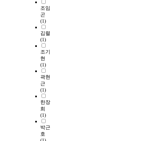
과
형
보
기
l
직
조임
국
자
관
a
접
곤
토
선
으
u
관
(1)
건
발
로
t
련
설
및
서
o
된
김렬
전
활
의
n
경
(1)
략
동
위
o
제
은
과
상
m
조기
적
행
정
을
y
인
현
정
에
가
w
문
(1)
중
서
지
a
제
심
의
는
s
곽현
이
복
문
것
i
며
근
합
제
은
n
,
(1)
도
점
집
t
보
시
을
행
r
한장
다
건
해
기
o
나
희
설
소
관
d
은
(1)
,
하
에
u
생
공
기
대
c
박근
산
공
위
해
e
공
호
기
해
주
d
정
(1)