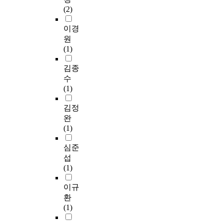
을
정
은
u
소
(2)
위기상황을 맞고 있으
제
착
그
t
비
나 지방자치제, 그 자
시
되
내
o
,
이경
체가 가지는 民主的
하
지
용
n
대
원
意義는 여전히 존재하
는
못
의
o
량
(1)
며, 그에 따라 현대국
한
하
전
m
폐
가에 있어서 國家와
편
고
문
y
기
김종
地方自治團體의 복리
국
있
성
,
를
수
증진이라는 하나의 목
민
으
때
a
하
(1)
적을 향하여 협력하는
소
며
문
n
는
협동관계로 이해되어
득
,
에
d
사
김정
야 하는바, 국가와 지
2
이
라
t
회
완
방자치단체의 관계상
만
는
도
h
경
(1)
일정한 정도의 統制는
달
정
집
e
제
불가피하다고 하더라
러
당
행
n
활
심준
도 그 程度와 限界는
시
의
기
f
동
섭
항상 헌법이 보장하는
대
지
관
i
과
(1)
地方自治制의 本質을
를
방
에
n
생
침해하지 않는 범위
앞
자
서
d
활
이규
내에서만 허용될 수
당
치
제
o
양
환
있을 것이다. Korean
기
참
안
u
식
(1)
constitutional law
기
여
되
t
을
Article 117 Section 1
위
의
고
a