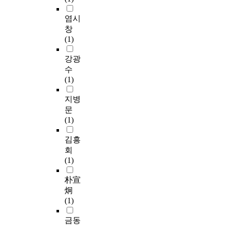
관
도
민
.
과
의
입
의
A
염시
소
지
된
이
n
비
창
방
정
익
d
및
(1)
이
당
을
l
처
전
공
위
o
강광
리
등
천
하
c
의
수
의
제
여
a
기
(1)
적
가
견
l
술
극
정
제
a
지병
과
적
당
하
u
관
문
인
과
고
t
련
(1)
지
지
감
o
되
방
역
시
n
김흥
어
분
주
하
o
있
회
산
민
는
m
기
(1)
프
들
역
y
때
로
이
할
h
朴宣
문
젝
원
을
a
에
炯
트
하
수
s
과
(1)
를
는
행
b
학
추
유
하
e
금동
과
진
능
기
e