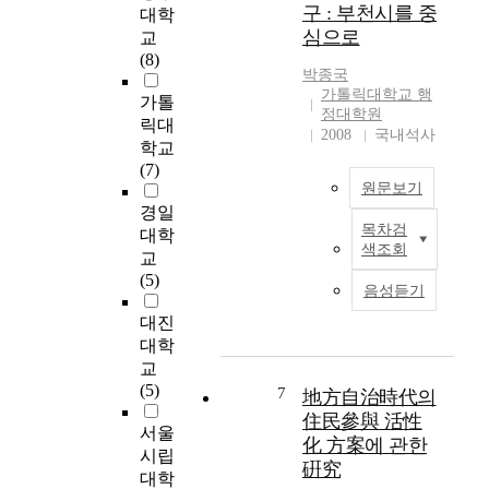
그
구 : 부천시를 중
대학
effectively function or
알 수 있다. 따라서 지
러
심으로
교
impress the taxpayers.
방자치제의 意義 및
나
(8)
Therefore, the
機能을 고려하면, 지
그
박종국
appropriate course of
방자치제가 형식적으
동
가톨릭대학교 행
가톨
action today, I argue,
로뿐 아니라 실질적으
안
정대학원
릭대
is to correct what is
로 보장되고 운용될
의
2008
국내석사
학교
wrong with the local
수 있어야 함은 당연
경
(7)
assembly and then let
한 전제라고 할 것이
험
원문보기
the local assembly get
며, 이는 地方自治團
은
경일
on with its useful
體와 國家의 관계가
자
목차검
대학
인
work. In doing so,
어떻게 설정되느냐하
치
색조회
교
간
three elements should
는 문제에 직결된다
단
(5)
은
be combined to
할 것이다. 그러나, 地
체
음성듣기
자
develop a force that is
方自治制의 가치에도
장
대진
연
capable and well
불구하고 현대국가의
과
대학
에
disciplined enough to
양상은 정당정치의 발
지
의
교
enjoy public thrust
달이라든가, 사회경제
방
존
(5)
and respect. They are,
적인 상황의 변화 등
7
地方自治時代의
의
하
first, budgetary
으로 인하여 지방자치
원
住民參與 活性
서울
며
provisions to improve
제의 의의가 점차 쇠
을
化 方案에 관한
살
시립
the treatment of a local
락하고 있는 것이 일
직
硏究
아
대학
assembly man and
반적인 경향이라 할
접