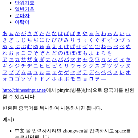
단위기호
일반기호
로마자
아랍어
あ
ぁ
か
が
さ
ざ
た
だ
な
は
ば
ぱ
ま
や
ゃ
ら
わ
ゎ
ん
い
ぃ
き
ぎ
し
じ
ち
ぢ
に
ひ
び
ぴ
み
り
う
ぅ
く
ぐ
す
ず
つ
づ
っ
ぬ
ふ
ぶ
ぷ
む
ゆ
ゅ
る
え
ぇ
け
げ
せ
ぜ
て
で
ね
へ
べ
ぺ
め
れ
お
ぉ
こ
ご
そ
ぞ
と
ど
の
ほ
ぼ
ぽ
も
よ
ょ
ろ
を
ア
ァ
カ
サ
ザ
タ
ダ
ナ
ハ
バ
パ
マ
ヤ
ャ
ラ
ワ
ヮ
ン
イ
ィ
キ
ギ
シ
ジ
チ
ヂ
ニ
ヒ
ビ
ピ
ミ
リ
ウ
ゥ
ク
グ
ス
ズ
ツ
ヅ
ッ
ヌ
フ
ブ
プ
ム
ユ
ュ
ル
エ
ェ
ケ
ゲ
セ
ゼ
テ
デ
ヘ
ベ
ペ
メ
レ
オ
ォ
コ
ゴ
ソ
ゾ
ト
ド
ノ
ホ
ボ
ポ
モ
ヨ
ョ
ロ
ヲ
―
http://chineseinput.net/
에서 pinyin(병음)방식으로 중국어를 변환
할 수 있습니다.
변환된 중국어를 복사하여 사용하시면 됩니다.
예시)
中文 을 입력하시려면
zhongwen
을 입력하시고 space를
누르시면됩니다.