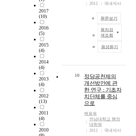
기
및 그 문제점에 대한
2012
국내석사
회
국가와 지방자치단체
집
능
활성화 방안을 제시하
를
간의 관계를 機能分擔
2017
권
과
였으며 무엇보다도 중
거
(10)
또는 權限配分의 이론
적
원문보기
예
요한 사실은 주민의
치
에 따라 인식할 때에
행
산
의식과 공무원의 봉사
2016
면
는 國家와 각급 地方
정
목차검
의
T
정신과 같은 민주주의
(5)
서
自治團體는 그 특성에
색조회
으
심
h
일원으로서 가지는 근
산
따라 부여된 기능을
로
의
e
2015
본정신이 문제를 해결
업
각각 自主的으로 수행
음성듣기
부
·
p
(4)
할 수 있는 가장 결정
혁
하게 되므로 國家는
터
의
u
적인 요인이라는 것을
명
地方自治團體의 기능
분
2014
결
r
본 연구를 통해 알 수
,
수행에 여하한 關與나
권
(4)
기
p
있었다. As for our
도
監督을 할 수 없으며,
적
능
o
10
country, it is five years
정당공천제의
시
원칙적으로 대등한 관
이
2013
,
s
since it has been
개선방안에 관
혁
계에 놓여야 한다는
(4)
고
그
e
performed but it's full-
명
것이 이론적 귀결이
한 연구 : 기초자
자
리
o
scale activation didn't
은
다. 그러나 반면, 地方
2012
치단체를 중심
율
고
f
begin until these
자
(13)
自治團體는 國家에 의
으로
적
행
t
clays. Therefore, in
연
해 창조된 것이고, 따
인
정
h
order for it to begin
2011
생
라서 그 自治權은 국
백용욱
자
사
i
successfully, formative
(4)
태
전남대학교 행정
가로부터 수여된 기능
치
무
s
and bureaucratic
대학원
계
으로서 憲法에 근거를
로
감
s
2010
attitude and system
2012
국내석사
의
두고 있으므로 국가
의
·
t
(8)
like the past should be