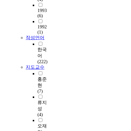
government and mass
온
地方自治團體에 대한
여
주
통
c
media. 2. Official
난
國家의 통제에 관한
정
1993
민
한
h
(Public official) As for
화
法的 考察에 한정하여
(6)
부
자
지
o
structural
는
그 이론 및 외국의 예
는
치
방
o
environmental
전
에 대한 비교법적 고
1992
2
를
의
l
conditions for people's
세
(1)
찰을 먼저 시도한 후,
0
토
회
s
participating to be
작성언어
계
우리나라 憲法上 규정
0
대
의
u
actively made, the
적
되어 있는 地方自治의
4
로
집
p
form of officials and
으
한국
本旨를 전제로 하여
년
이
행
p
their change of value
로
어
현행 地方自治法上의
2
루
부
o
are necessary. For
범
(222)
國家統制의 手段과 內
월
어
견
r
these are real members
지
지도교수
容에 대한 法的 考察
‘
지
제
t
of local autonomy and
구
을 행하였다. 이러한
지
고
역
u
partners of people as w
적
홍준
연구를 위해 본 논문
방
,
할
n
디l. 3 . An
인
은 다음과 같은 체계
현
화
지
에
d
administrative
문
로 구성되어 있다. 제1
(7)
와
방
는
e
structure (1) The
제
장에서는 현대국가에
균
의
일
r
improvement of
로
류지
있어서 地方自治制가
형
대
정
t
supplement ol
인
가지는 意義 및 바람
성
발
표
한
h
participating
식
직한 방향성의 제시를
(4)
전
자
한
e
administrative system
되
통해 본 논문이 지향
시
를
계
c
The form of their
고
오재
하고자 하는 기본목표
대
선
가
o
participating such as a
있