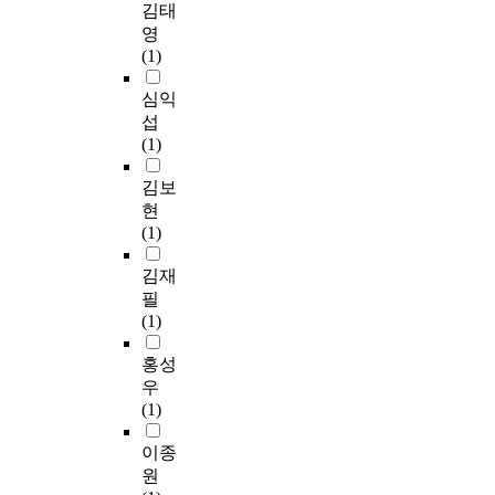
확
김태
prescribes "a local self-
한
불
있
n
대
영
governing body deals
비
연
기
e
시
(1)
with affairs of
전
속
때
f
킨
inhabitant's welfare,
과
성
문
f
결
심익
administers property
전
과
이
i
과
섭
and legislates
략
지
다
c
이
(1)
provisions on
을
역
.
i
고
autonomy in the
담
주
이
e
이
김보
sphere of statute," The
고
의
에
n
러
현
article empowers the
있
기
따
t
한
(1)
local self-governing
다
반
라
s
의
body with disposal
.
에
지
u
미
김재
power of self-
그
의
방
p
에
필
governing affairs,
내
존
의
p
서
(1)
public finance
용
하
회
o
환
sovereignty and self-
은
는
는
r
경
홍성
governing legislative
혁
정
지
t
문
우
power. It means that
신
당
방
s
제
(1)
the local autonomy is
형
정
정
t
는
guaranteed by the
국
치
부
r
지
이종
constitution. But for
토
의
주
a
구
원
successful fixation of
구
수
요
t
상