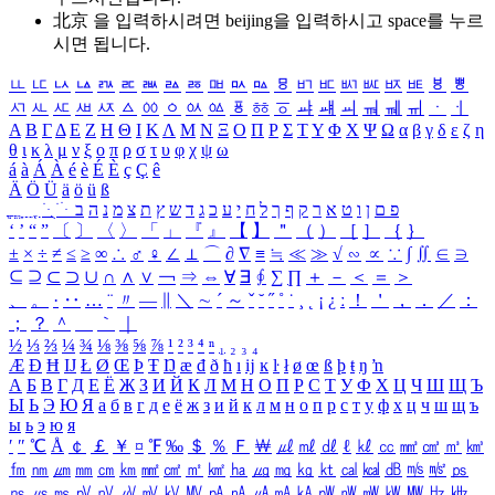
北京 을 입력하시려면
beijing
을 입력하시고 space를 누르
시면 됩니다.
ㅥ
ㅦ
ㅧ
ㅨ
ㅩ
ㅪ
ㅫ
ㅬ
ㅭ
ㅮ
ㅯ
ㅰ
ㅱ
ㅲ
ㅳ
ㅴ
ㅵ
ㅶ
ㅷ
ㅸ
ㅹ
ㅺ
ㅻ
ㅼ
ㅽ
ㅾ
ㅿ
ㆀ
ㆁ
ㆂ
ㆃ
ㆄ
ㆅ
ㆆ
ㆇ
ㆈ
ㆉ
ㆊ
ㆋ
ㆌ
ㆍ
ㆎ
Α
Β
Γ
Δ
Ε
Ζ
Η
Θ
Ι
Κ
Λ
Μ
Ν
Ξ
Ο
Π
Ρ
Σ
Τ
Υ
Φ
Χ
Ψ
Ω
α
β
γ
δ
ε
ζ
η
θ
ι
κ
λ
μ
ν
ξ
ο
π
ρ
σ
τ
υ
φ
χ
ψ
ω
á
à
Á
À
é
è
É
È
ç
Ç
ê
Ä
Ö
Ü
ä
ö
ü
ß
ְ
ֳ
ֲ
ֱ
ָ
ַ
ֵ
ֶ
ִ
ֹ
ּ
ֻ
ׂ
ׁ
ּ
ב
ה
נ
מ
צ
ת
ץ
ש
ד
ג
כ
ע
י
ח
ל
ך
ף
ק
ר
א
ט
ו
ן
ם
פ
‘
’
“
”
〔
〕
〈
〉
「
」
『
』
【
】
＂
（
）
［
］
｛
｝
±
×
÷
≠
≤
≥
∞
∴
♂
♀
∠
⊥
⌒
∂
∇
≡
≒
≪
≫
√
∽
∝
∵
∫
∬
∈
∋
⊆
⊇
⊂
⊃
∪
∩
∧
∨
￢
⇒
⇔
∀
∃
∮
∑
∏
＋
－
＜
＝
＞
、
。
·
‥
…
¨
〃
―
∥
＼
∼
´
～
ˇ
˘
˝
˚
˙
¸
˛
¡
¿
ː
！
＇
，
．
／
：
；
？
＾
＿
｀
｜
½
⅓
⅔
¼
¾
⅛
⅜
⅝
⅞
¹
²
³
⁴
ⁿ
₁
₂
₃
₄
Æ
Ð
Ħ
Ĳ
Ł
Ø
Œ
Þ
Ŧ
Ŋ
æ
đ
ð
ħ
ı
ĳ
ĸ
ŀ
ł
ø
œ
ß
þ
ŧ
ŋ
ŉ
А
Б
В
Г
Д
Е
Ё
Ж
З
И
Й
К
Л
М
Н
О
П
Р
С
Т
У
Ф
Х
Ц
Ч
Ш
Щ
Ъ
Ы
Ь
Э
Ю
Я
а
б
в
г
д
е
ё
ж
з
и
й
к
л
м
н
о
п
р
с
т
у
ф
х
ц
ч
ш
щ
ъ
ы
ь
э
ю
я
′
″
℃
Å
￠
￡
￥
¤
℉
‰
＄
％
Ｆ
￦
㎕
㎖
㎗
ℓ
㎘
㏄
㎣
㎤
㎥
㎦
㎙
㎚
㎛
㎜
㎝
㎞
㎟
㎠
㎡
㎢
㏊
㎍
㎎
㎏
㏏
㎈
㎉
㏈
㎧
㎨
㎰
㎱
㎲
㎳
㎴
㎵
㎶
㎷
㎸
㎹
㎀
㎁
㎂
㎃
㎄
㎺
㎻
㎽
㎾
㎿
㎐
㎑