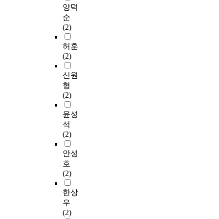
부
관
e
participating
현
양덕
家와 地方自治團體에
은
분
에
r
administrative system
실
대한 새로운 관계설정
순
2
이
서
a
1) Decentralizing
은
이론으로서의 機能的
(2)
0
라
제
t
Decentralization for
경
自治論을 중심으로 검
2
고
안
i
people's participating
제
허훈
토해 보았다. 제3장에
0
하
되
o
makes thc efficiency
개
(2)
서는 제2장에서 살펴
년
겠
고
n
of administration
발
본 憲法上 地方自治의
을
다
있
o
maximum. Therefore,
을
신원
本旨를 바탕으로, 機
겨
.
으
f
it could play a role in
최
형
能的 自治論에 대한
냥
며
d
improving the
우
(2)
비판적 시각에서 國家
해
그
,
o
relationship of people
선
와 地方自治團體간의
미
러
예
m
with government. 2)
과
윤성
기능배분문제를 검토
래
나
산
e
Readjusting of in
제
석
함으로써 현행 법질서
국
주
안
s
administrative district
로
(2)
하에서 지향하여야 할
토
민
의
t
in city (2) Putting in
여
국가와 지방자치단체
발
의
경
i
use of announcing of
기
안성
와의 관계에 대한 이
전
참
우
c
city-government To
든
호
론적 내용을 검토하여
의
여
그
l
announce them a
산
(2)
본다. 제4장에서는 각
새
가
편
o
notice of local
업
국의 地方自治의 傳統
로
제
성
c
administration would
사
한상
및 地方自治制가 가지
운
대
권
a
be a good method to
회
우
는 意義에 따라 각기
골
로
이
l
encourage their
를
(2)
달리 발달해 온 地方
격
이
집
a
participating. 5. Other