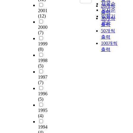
않
자
다
l
environments, to
제목순
러
다. 따라서 地方自治
20개씩
아
율
.
e
arrange this is as
저자순
2001
운
團體에 대한 國家의
출력
충
성
이
m
follows. 1. people In
(12)
발행기
순
관여의 문제는 自治와
30개씩
실
확
중
o
order to activate
관순
환
統制라는 양극적인 필
출력
한
보
에
f
2000
people's participating,
이
요성 사이에서의 적절
지
50개씩
와
서
l
(7)
a systematic
단
한 조화의 모색이라는
방
출력
지
입
o
installation for
절
방향으로 귀결되게 된
자
100개씩
방
1999
법
c
people's opinion to be
되
다. 그러나 동시에, 이
치
(8)
출력
행
적
a
able to be reflected
는
러한 國家의 관여에
가
정
기
l
and take part in
위
관한 문제는, 그 국가
이
1998
에
능
g
administration should
기
가 채택하고 있는 지
(5)
루
주
과
o
be made and voluntary
가
방자치의 유형과 法的
어
민
예
v
conscience of people' s
닥
保障의 형태, 그리고
1997
지
이
산
e
participating should
쳐
(7)
정치적 이데올로기 및
지
적
의
r
be encouraged. The
왔
사회, 문화적 환경에
않
극
심
n
development of
1996
고
따라 각각 달라질 수
았
적
의
m
people' s conscience is
(5)
이
있기 때문에 어떠한
다
으
·
e
possible through
로
형태의 중앙통제가 가
고
로
의
n
1995
making educational
인
장 이상적이라고 이론
본
참
결
t
(4)
plans for democratic
한
적으로 단정할 수는
다
여
기
'
administration, a
지
없다고 할 것이다. 그
.
하
1994
능
s
positive ads by local
구
러므로 본 논문에서는
참
(4)
는
을
s