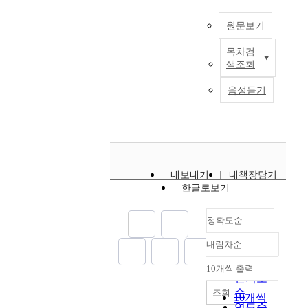
이
e
a
체
0
복
t
며
r
n
적
°
합
원문보기
u
,
i
t
으
,
재
r
소
a
)
로
9
목차검
료
e
복
음
l
,
적
0
색조회
의
s
합
발
)
노
층
°
기
t
재
생
는
즐
됨
방
음성듣기
계
o
료
요
높
(
으
향
적
w
로
인
은
N
로
으
물
h
구
도
비
o
써
로
성
i
성
적
강
z
결
엮
은
c
된
고
성
z
합
여
단
h
구
,
,
l
하
있
내보내기
내책장담기
위
c
조
타
비
e
는
는
한글로보기
셀
o
물
시
강
)
구
B
(
m
은
설
도
,
조
i
U
p
정확도순
항
에
,
절
이
a
n
r
공
비
부
연
다
x
내림차순
i
e
우
정확도
해
식
체
.
i
t
s
주
순
유
저
(
이
10개씩 출력
a
내림차순
C
s
분
지
항
인기도
I
는
l
e
i
야
보
그
순
조회
n
우
W
10개씩
l
v
에
수
리
연도순
s
수