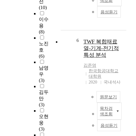
색조회
선
논
l
받
를
(10)
문
s
는
가
음성듣기
에
a
에
지
이수
서
r
너
고
용
는
e
지
연
(8)
3
s
원
소
-
t
6
TWF 복합재료
중
및
노진
방
r
에
열-기계-전기적
분
호
향
u
하
특성 분석
출
(6)
직
c
나
시
물
t
이
김준영
켜
남영
과
u
한국항공대학교
다
추
우
실
r
대학원
.
진
(3)
리
2020
국내석사
e
태
력
콘
s
양
을
김두
과
w
의
얻
원문보기
만
같
i
빛
으
(3)
은
t
에
목차검
며
T
유
h
너
색조회
주
오현
W
연
h
지
로
F
웅
한
i
음성듣기
를
무
복
(3)
수
g
전
기
합