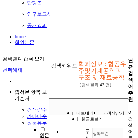
단행본
연구보고서
공개강의
home
학위논문
검색결과 좁혀 보기
연
학과정보 : 항공우
검색키워드
관
주및기계공학과
선택해제
검
구조 및 재료공학
색
(검색결과
42
건)
어
좁혀본 항목 보
추
기순서
천
검색량순
이
내보내기
내책장담기
가나다순
검
한글로보기
원문유무
색
1
무
어
정확도순
원문