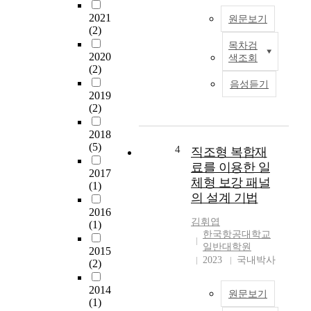
법
2021
원문보기
칙
(2)
작
목차검
태
용
2020
색조회
양
과
(2)
광
반
음성듣기
을
작
2019
에
(2)
용
너
의
지
2018
힘
(5)
로
4
으
직조형 복합재
사
로
료를 이용한 일
2017
용
비
체형 보강 패널
(1)
하
행
의 설계 기법
고
체
2016
자
에
김휘엽
(1)
하
추
한국항공대학교
는
력
일반대학원
2015
인
2023
국내박사
(
(2)
류
T
의
h
2014
원문보기
노
(1)
r