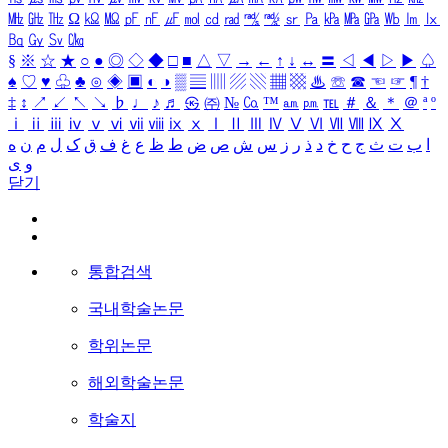
㎒
㎓
㎔
Ω
㏀
㏁
㎊
㎋
㎌
㏖
㏅
㎭
㎮
㎯
㏛
㎩
㎪
㎫
㎬
㏝
㏐
㏓
㏃
㏉
㏜
㏆
§
※
☆
★
○
●
◎
◇
◆
□
■
△
▽
→
←
↑
↓
↔
〓
◁
◀
▷
▶
♤
♠
♡
♥
♧
♣
⊙
◈
▣
◐
◑
▒
▤
▥
▨
▧
▦
▩
♨
☏
☎
☜
☞
¶
†
‡
↕
↗
↙
↖
↘
♭
♩
♪
♬
㉿
㈜
№
㏇
™
㏂
㏘
℡
＃
＆
＊
＠
ª
º
ⅰ
ⅱ
ⅲ
ⅳ
ⅴ
ⅵ
ⅶ
ⅷ
ⅸ
ⅹ
Ⅰ
Ⅱ
Ⅲ
Ⅳ
Ⅴ
Ⅵ
Ⅶ
Ⅷ
Ⅸ
Ⅹ
ا
ب
ت
ث
ج
ح
خ
د
ذ
ر
ز
س
ش
ص
ض
ط
ظ
ع
غ
ف
ق
ک
ل
م
ن
ه
و
ی
닫기
통합검색
국내학술논문
학위논문
해외학술논문
학술지