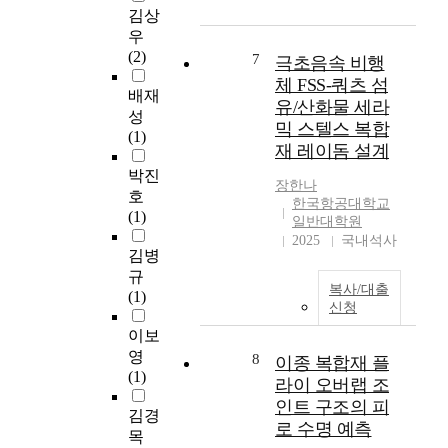
지
h
기
,
김상
재
를
b
에
우
료
우
사
u
너
주
의
(2)
7
극초음속 비행
용
c
지
탐
열
한
체 FSS-쿼츠 섬
k
로
사
배재
-
3
l
유/산화물 세라
바
비
기
성
-
i
믹 스텔스 복합
꿔
행
계
(1)
방
n
주
재 레이돔 설계
체
-
향
g
는
,
박진
전
직
r
장한나
태
인
기
호
물
e
한국항공대학교
양
공
적
(1)
복
일반대학원
s
광
위
특
2025
국내석사
합
i
에
성
김병
성
재
s
너
발
분
규
료
t
지
복사/대출
사
석
(1)
(
a
는
신청
체
T
n
광
등
이보
r
c
범
에
영
8
이종 복합재 플
i
e
위
이
요
(1)
a
라이 오버랩 조
t
한
용
약
x
o
인트 구조의 피
무
되
김경
i
w
로 수명 예측
제
고
목
a
e
한