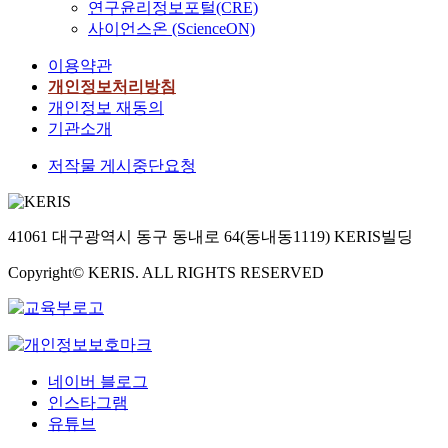
서
s
추
연구윤리정보포털(CRE)
다
량
제
스
a
강
w
진
.
화
사이언스온 (ScienceON)
어
킨
x
성
i
체
가
장
구
i
행
n
이용약관
연
이
필
치
조
a
렬
g
소
개인정보처리방침
러
요
,
(
l
을
s
관
개인정보 재동의
한
한
구
C
W
도
o
또
태
항
기관소개
동
L
o
출
r
는
양
공
장
A
v
하
f
저작물 게시중단요청
노
광
우
치
S
e
는
u
즐
을
주
등
)
n
방
s
에
이
산
으
에
F
법
e
경
용
업
로
적
a
41061 대구광역시 동구 동내로 64(동내동1119) KERIS빌딩
과
l
량
한
분
구
용
b
시
a
화
무
야
성
된
Copyright© KERIS. ALL RIGHTS RESERVED
r
편
g
를
인
에
되
다
i
단
e
위
기
서
어
.
c
위
s
하
는
는
있
항
)
모
o
여
지
복
으
공
복
델
f
많
상
합
며
기
합
네이버 블로그
을
a
이
으
재
고
구
재
이
인스타그램
e
사
로
료
체
조
료
용
유튜브
r
용
연
의
로
물
는
한
o
한
료
활