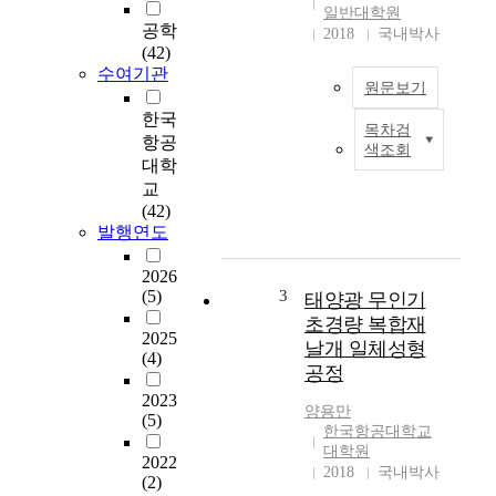
일반대학원
공학
2018
국내박사
(42)
수여기관
원문보기
한국
목차검
로
항공
색조회
켓
대학
(
교
R
(42)
o
발행연도
c
k
2026
e
(5)
3
태양광 무인기
t
초경량 복합재
)
2025
날개 일체성형
(4)
이
공정
란
2023
뉴
양용만
(5)
턴
한국항공대학교
의
대학원
2022
제
2018
국내박사
(2)
3