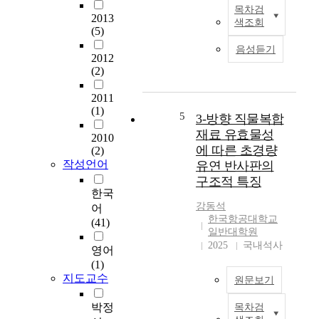
력
u
목차검
C
은
2013
s
색조회
o
(5)
고
t
m
갈
)
음성듣기
p
2012
되
을
(2)
o
어
발
s
가
생
2011
i
는
시
(1)
t
5
에
3-방향 직물복합
키
e
너
재료 유효물성
는
2010
s
지
장
에 따른 초경량
(2)
t
자
치
작성언어
유연 반사판의
i
원
로
구조적 특징
f
의
써
한국
f
대
내
강동석
어
e
안
부
한국항공대학교
(41)
n
으
일반대학원
에
e
로
2025
국내석사
연
영어
d
써
료
(1)
p
매
와
지도교수
원문보기
a
우
산
n
주
화
박정
목차검
이
e
목
제