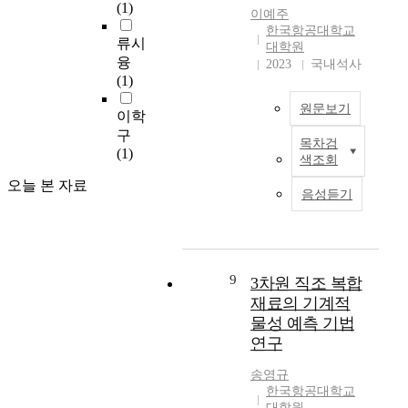
있
김
(1)
l
i
이예주
지
다
준
W
한국항공대학교
g
역
.
류시
영
대학원
o
h
의
로
융
2023
국내석사
v
t
적
켓
항
(1)
e
r
용
의
공
n
a
과
원문보기
종
이학
우
F
t
지
류
주
구
a
i
목차검
구
에
이
및
(1)
b
o
색조회
온
서
종
기
r
.
난
오늘 본 자료
고
복
계
i
음성듣기
T
화
체
합
공
c
h
,
추
재
학
C
e
온
진
플
과
o
r
실
로
라
m
e
가
켓
이
9
한
3차원 직조 복합
p
f
스
은
오
국
재료의 기계적
o
o
등
모
버
항
물성 예측 기법
s
r
의
터
랩
공
i
연구
e
위
케
조
대
t
,
험
이
인
학
송영규
e
t
에
스
트
교
한국항공대학교
)
h
도
(
구
대
대학원