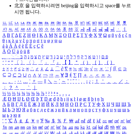
北京 을 입력하시려면
beijing
을 입력하시고 space를 누르
시면 됩니다.
ㅥ
ㅦ
ㅧ
ㅨ
ㅩ
ㅪ
ㅫ
ㅬ
ㅭ
ㅮ
ㅯ
ㅰ
ㅱ
ㅲ
ㅳ
ㅴ
ㅵ
ㅶ
ㅷ
ㅸ
ㅹ
ㅺ
ㅻ
ㅼ
ㅽ
ㅾ
ㅿ
ㆀ
ㆁ
ㆂ
ㆃ
ㆄ
ㆅ
ㆆ
ㆇ
ㆈ
ㆉ
ㆊ
ㆋ
ㆌ
ㆍ
ㆎ
Α
Β
Γ
Δ
Ε
Ζ
Η
Θ
Ι
Κ
Λ
Μ
Ν
Ξ
Ο
Π
Ρ
Σ
Τ
Υ
Φ
Χ
Ψ
Ω
α
β
γ
δ
ε
ζ
η
θ
ι
κ
λ
μ
ν
ξ
ο
π
ρ
σ
τ
υ
φ
χ
ψ
ω
á
à
Á
À
é
è
É
È
ç
Ç
ê
Ä
Ö
Ü
ä
ö
ü
ß
ְ
ֳ
ֲ
ֱ
ָ
ַ
ֵ
ֶ
ִ
ֹ
ּ
ֻ
ׂ
ׁ
ּ
ב
ה
נ
מ
צ
ת
ץ
ש
ד
ג
כ
ע
י
ח
ל
ך
ף
ק
ר
א
ט
ו
ן
ם
פ
‘
’
“
”
〔
〕
〈
〉
「
」
『
』
【
】
＂
（
）
［
］
｛
｝
±
×
÷
≠
≤
≥
∞
∴
♂
♀
∠
⊥
⌒
∂
∇
≡
≒
≪
≫
√
∽
∝
∵
∫
∬
∈
∋
⊆
⊇
⊂
⊃
∪
∩
∧
∨
￢
⇒
⇔
∀
∃
∮
∑
∏
＋
－
＜
＝
＞
、
。
·
‥
…
¨
〃
―
∥
＼
∼
´
～
ˇ
˘
˝
˚
˙
¸
˛
¡
¿
ː
！
＇
，
．
／
：
；
？
＾
＿
｀
｜
½
⅓
⅔
¼
¾
⅛
⅜
⅝
⅞
¹
²
³
⁴
ⁿ
₁
₂
₃
₄
Æ
Ð
Ħ
Ĳ
Ł
Ø
Œ
Þ
Ŧ
Ŋ
æ
đ
ð
ħ
ı
ĳ
ĸ
ŀ
ł
ø
œ
ß
þ
ŧ
ŋ
ŉ
А
Б
В
Г
Д
Е
Ё
Ж
З
И
Й
К
Л
М
Н
О
П
Р
С
Т
У
Ф
Х
Ц
Ч
Ш
Щ
Ъ
Ы
Ь
Э
Ю
Я
а
б
в
г
д
е
ё
ж
з
и
й
к
л
м
н
о
п
р
с
т
у
ф
х
ц
ч
ш
щ
ъ
ы
ь
э
ю
я
′
″
℃
Å
￠
￡
￥
¤
℉
‰
＄
％
Ｆ
￦
㎕
㎖
㎗
ℓ
㎘
㏄
㎣
㎤
㎥
㎦
㎙
㎚
㎛
㎜
㎝
㎞
㎟
㎠
㎡
㎢
㏊
㎍
㎎
㎏
㏏
㎈
㎉
㏈
㎧
㎨
㎰
㎱
㎲
㎳
㎴
㎵
㎶
㎷
㎸
㎹
㎀
㎁
㎂
㎃
㎄
㎺
㎻
㎽
㎾
㎿
㎐
㎑