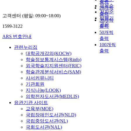
o
출력
l
e
서
가
고
제목순
u
한
v
20개씩
)
l
많
간
낮
l
결
저자순
e
출력
과
o
고객센터 (평일: 09:00~18:00)
이
편
은
a
합
발행기
n
30개씩
같
a
사
하
열
t
력
관순
F
1599-3122
출력
은
d
용
여
전
i
과
a
중
50개씩
s
되
기
도
o
경
b
ARS 번호안내
시
출력
a
고
계
도
n
량
r
적
r
100개씩
있
고
로
)
성
관련누리집
i
척
e
출력
고
장
인
,
으
대학공개강의(KOCW)
c
도
a
있
발
해
점
로
학술정보통계시스템(Rinfo)
을
(
p
다
생
높
화
인
생
외국학술지지원센터(FRIC)
M
p
.
률
은
기
해
각
학술관계분석서비스(SAM)
e
l
축
도
기
(
서
하
사서커뮤니티
s
i
대
작
계
I
항
지
기관회원
o
e
칭
은
적
g
공
만
지식나눔(LOOK)
s
d
구
장
물
n
기
T
의학전자도서관(MEDLIS)
c
,
조
점
성
i
의
W
a
유관기관 사이트
s
물
을
과
t
안
F
l
교육부(MOE)
u
인
가
더
e
테
(
e
c
국립장애인도서관(NLD)
로
지
불
r
나
T
)
h
국립중앙도서관(NL)
켓
고
어
)
내
r
에
a
및
국회도서관(NAL)
있
경
,
장
i