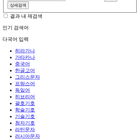
상세검색
결과 내 재검색
인기 검색어
다국어 입력
히라가나
가타카나
중국어
한글고어
그리스문자
프랑스어
독일어
히브리어
괄호기호
학술기호
기술기호
첨자기호
라틴문자
러시아문자