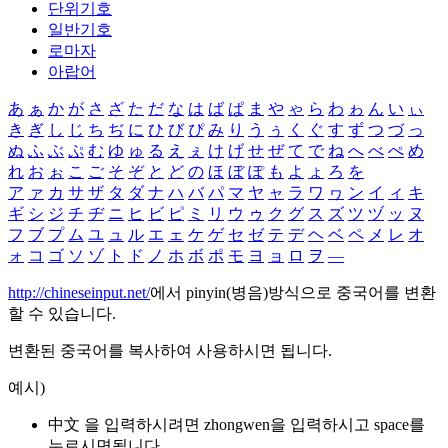
단위기호
일반기호
로마자
아랍어
あ
ぁ
か
が
さ
ざ
た
だ
な
は
ば
ぱ
ま
や
ゃ
ら
わ
ゎ
ん
い
ぃ
き
ぎ
し
じ
ち
ぢ
に
ひ
び
ぴ
み
り
う
ぅ
く
ぐ
す
ず
つ
づ
っ
ぬ
ふ
ぶ
ぷ
む
ゆ
ゅ
る
え
ぇ
け
げ
せ
ぜ
て
で
ね
へ
べ
ぺ
め
れ
お
ぉ
こ
ご
そ
ぞ
と
ど
の
ほ
ぼ
ぽ
も
よ
ょ
ろ
を
ア
ァ
カ
サ
ザ
タ
ダ
ナ
ハ
バ
パ
マ
ヤ
ャ
ラ
ワ
ヮ
ン
イ
ィ
キ
ギ
シ
ジ
チ
ヂ
ニ
ヒ
ビ
ピ
ミ
リ
ウ
ゥ
ク
グ
ス
ズ
ツ
ヅ
ッ
ヌ
フ
ブ
プ
ム
ユ
ュ
ル
エ
ェ
ケ
ゲ
セ
ゼ
テ
デ
ヘ
ベ
ペ
メ
レ
オ
ォ
コ
ゴ
ソ
ゾ
ト
ド
ノ
ホ
ボ
ポ
モ
ヨ
ョ
ロ
ヲ
―
http://chineseinput.net/
에서 pinyin(병음)방식으로 중국어를 변환
할 수 있습니다.
변환된 중국어를 복사하여 사용하시면 됩니다.
예시)
中文 을 입력하시려면
zhongwen
을 입력하시고 space를
누르시면됩니다.