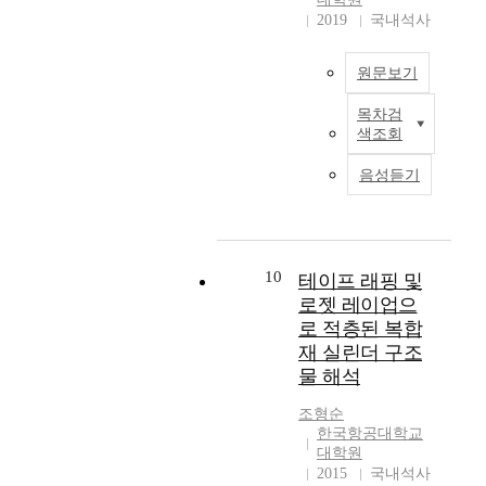
에
e
제
M
조
2019
국내석사
학
대
s
한
o
는
원
한
e
받
t
두
유
a
원문보기
지
o
가
(
효
r
않
r
지
지
기
목차검
e
을
복
c
복
도
색조회
계
w
만
합
a
합
교
적
i
큼
재
s
재
수
음성듣기
물
d
무
료
e
료
:
성
e
한
(
)
의
노
을
l
정
C
,
플
진
분
y
,
o
추
라
호
석
u
무
m
10
진
이
테이프 래핑 및
)
하
s
공
p
제
가
로젯 레이업으
였
e
해
o
(
서
로 적층된 복합
다
d
,
s
P
로
보
재 실린더 구조
.
i
친
i
r
부
통
물 해석
3
n
환
t
o
분
직
-
s
경
e
p
적
물
조형순
방
t
에
m
e
또
구
한국항공대학교
향
r
너
a
l
는
대학원
조
직
u
지
t
l
전
2015
국내석사
는
물
c