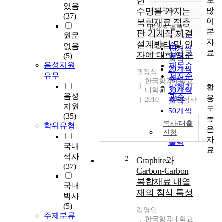
한
로
있음
많
수명을 가지는
내림차순
정확도
(37)
이
복합재료 적층
순
10개씩 출력
내림차순
본
판 기계적 체결
인기도
원문
자
설계방법 및 인
순
조회
없음
10개씩
료
자에 대한 연구
연도순
(5)
출력
음성지원
제목순
20개씩
권정식
유무
저자순
출력
한국항공대학교
발행기
활
30개씩
대학원
음성
관순
용
2010
국내석사
출력
지원
도
50개씩
(35)
높
출력
복사/대출
학위유형
은
100개씩
신청
자
출력
국내
료
석사
2
Graphite와
(37)
Carbon-Carbon
복합재료 내열
국내
재의 침식 특성
박사
(5)
김영인
주제분류
한국항공대학교