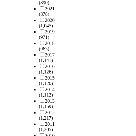
사
으
템
과
신
저
(890)
학
i
,
반
용
로
이
배
제
장
2021
생
d
t
컴
하
써
운
경
품
(878)
되
들
e
h
퓨
여
각
용
이
개
2020
었
의
n
e
팅
구
각
중
(1,045)
전
발
던
현
c
a
플
현
의
인
2019
적
에
수
컴
e
p
랫
하
컴
(971)
상
으
구
많
퓨
s
p
폼
였
퓨
2018
태
로
체
은
터
o
e
에
(963)
다
터
에
다
적
자
활
f
a
도
2017
.
에
서
른
인
료
용
t
r
입
(1,141)
심
작
휘
경
기
가
능
h
a
됨
2016
판
업
발
우
술
저
력
e
n
(1,126)
에
의
을
성
는
지
장
정
i
c
2015
따
편
분
의
여
원
되
도
n
(1,120)
e
라
파
할
성
러
이
어
를
t
2014
o
일
판
하
격
가
절
있
설
r
(1,112)
f
반
정
여
을
지
실
으
문
u
2013
t
컴
을
수
가
이
히
며
조
(1,159)
d
h
퓨
방
행
지
유
필
,
사
2012
e
e
터
지
할
증
로
요
용
(1,217)
를
r
l
의
하
수
거
연
하
의
2011
통
b
a
디
고
있
자
구
다
(1,205)
자
하
e
r
지
판
는
료
되
.
2010
의
여