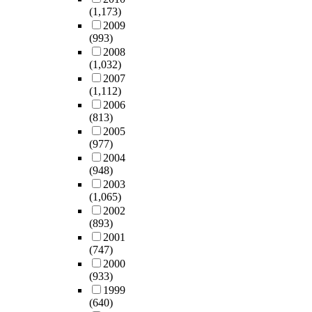
c
g
털
정
분
를
(1,173)
지
범
분
a
e
신
행
산
확
2009
않
제
죄
석
u
-
호
위
처
(993)
보
았
품
를
해
s
s
처
를
리
2008
하
다
개
입
서
e
c
리
(1,032)
감
환
기
.
념
증
컴
i
a
능
2007
시
경
위
제
설
할
퓨
n
l
력
(1,112)
하
으
한
한
계
많
터
t
e
은
2006
기
로
절
적
와
은
활
h
f
(813)
대
위
전
차
인
혁
증
용
e
o
2005
폭
하
환
와
연
신
거
위
c
(977)
r
향
여
해
방
구
설
자
주
a
2004
e
상
스
가
법
대
계
료
의
s
(948)
i
되
파
는
을
상
기
가
교
e
2003
g
었
이
추
각
으
술
남
육
(1,065)
o
n
다
카
세
단
로
발
아
에
2002
f
i
.
메
가
계
인
전
있
(893)
서
t
n
이
라
두
별
한
현
다
2001
프
h
s
에
를
드
분
연
황
(747)
.
로
e
t
따
사
러
석
구
및
2000
이
그
s
i
라
용
지
해
(933)
결
추
영
래
e
t
기
하
게
보
1999
과
세
역
밍
t
u
존
였
나
(640)
았
가
분
의
교
e
t