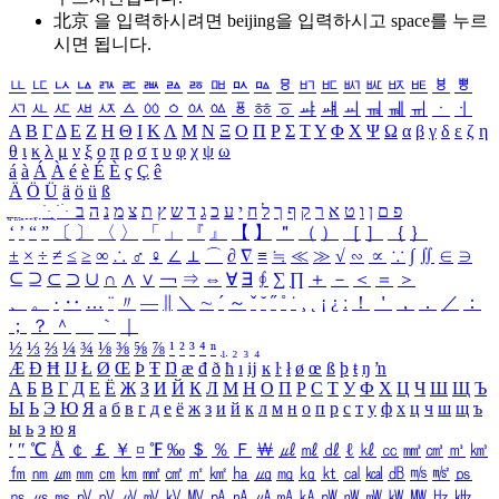
北京 을 입력하시려면
beijing
을 입력하시고 space를 누르
시면 됩니다.
ㅥ
ㅦ
ㅧ
ㅨ
ㅩ
ㅪ
ㅫ
ㅬ
ㅭ
ㅮ
ㅯ
ㅰ
ㅱ
ㅲ
ㅳ
ㅴ
ㅵ
ㅶ
ㅷ
ㅸ
ㅹ
ㅺ
ㅻ
ㅼ
ㅽ
ㅾ
ㅿ
ㆀ
ㆁ
ㆂ
ㆃ
ㆄ
ㆅ
ㆆ
ㆇ
ㆈ
ㆉ
ㆊ
ㆋ
ㆌ
ㆍ
ㆎ
Α
Β
Γ
Δ
Ε
Ζ
Η
Θ
Ι
Κ
Λ
Μ
Ν
Ξ
Ο
Π
Ρ
Σ
Τ
Υ
Φ
Χ
Ψ
Ω
α
β
γ
δ
ε
ζ
η
θ
ι
κ
λ
μ
ν
ξ
ο
π
ρ
σ
τ
υ
φ
χ
ψ
ω
á
à
Á
À
é
è
É
È
ç
Ç
ê
Ä
Ö
Ü
ä
ö
ü
ß
ְ
ֳ
ֲ
ֱ
ָ
ַ
ֵ
ֶ
ִ
ֹ
ּ
ֻ
ׂ
ׁ
ּ
ב
ה
נ
מ
צ
ת
ץ
ש
ד
ג
כ
ע
י
ח
ל
ך
ף
ק
ר
א
ט
ו
ן
ם
פ
‘
’
“
”
〔
〕
〈
〉
「
」
『
』
【
】
＂
（
）
［
］
｛
｝
±
×
÷
≠
≤
≥
∞
∴
♂
♀
∠
⊥
⌒
∂
∇
≡
≒
≪
≫
√
∽
∝
∵
∫
∬
∈
∋
⊆
⊇
⊂
⊃
∪
∩
∧
∨
￢
⇒
⇔
∀
∃
∮
∑
∏
＋
－
＜
＝
＞
、
。
·
‥
…
¨
〃
―
∥
＼
∼
´
～
ˇ
˘
˝
˚
˙
¸
˛
¡
¿
ː
！
＇
，
．
／
：
；
？
＾
＿
｀
｜
½
⅓
⅔
¼
¾
⅛
⅜
⅝
⅞
¹
²
³
⁴
ⁿ
₁
₂
₃
₄
Æ
Ð
Ħ
Ĳ
Ł
Ø
Œ
Þ
Ŧ
Ŋ
æ
đ
ð
ħ
ı
ĳ
ĸ
ŀ
ł
ø
œ
ß
þ
ŧ
ŋ
ŉ
А
Б
В
Г
Д
Е
Ё
Ж
З
И
Й
К
Л
М
Н
О
П
Р
С
Т
У
Ф
Х
Ц
Ч
Ш
Щ
Ъ
Ы
Ь
Э
Ю
Я
а
б
в
г
д
е
ё
ж
з
и
й
к
л
м
н
о
п
р
с
т
у
ф
х
ц
ч
ш
щ
ъ
ы
ь
э
ю
я
′
″
℃
Å
￠
￡
￥
¤
℉
‰
＄
％
Ｆ
￦
㎕
㎖
㎗
ℓ
㎘
㏄
㎣
㎤
㎥
㎦
㎙
㎚
㎛
㎜
㎝
㎞
㎟
㎠
㎡
㎢
㏊
㎍
㎎
㎏
㏏
㎈
㎉
㏈
㎧
㎨
㎰
㎱
㎲
㎳
㎴
㎵
㎶
㎷
㎸
㎹
㎀
㎁
㎂
㎃
㎄
㎺
㎻
㎽
㎾
㎿
㎐
㎑