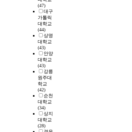
t
o
l
c
퓨
대
업
적
(47)
수
의
e
e
인
e
터
해
이
인
대구
집
교
d
x
S
)
통
서
라
발
하
가톨릭
육
.
t
i
환
신
연
는
전
고
대학교
이
H
e
n
경
기
구
목
을
분
(44)
되
o
r
g
의
술
를
표
결
석
상명
어
w
n
l
요
의
진
를
정
하
야
대학교
e
a
e
구
급
행
달
하
는
한
(43)
v
l
I
등
속
하
성
는
“
다
안양
e
p
n
이
한
였
하
중
컴
.
대학교
r
r
s
그
발
다
기
요
퓨
지
(43)
,
o
t
것
전
.
위
한
터
금
강릉
t
b
r
이
에
본
한
문
포
까
원주대
h
l
u
다
따
논
방
제
렌
지
e
학교
e
c
.
라
문
법
이
식
의
n
(42)
m
t
본
고
은
을
다
”
컴
e
순천
s
i
논
성
컴
모
.
이
퓨
e
대학교
s
o
문
능
퓨
색
현
주
터
d
(34)
u
n
에
의
터
하
재
목
교
s
상지
c
M
서
단
포
고
,
받
육
f
대학교
h
u
는
일
렌
자
중
고
은
o
(28)
a
l
이
컴
식
본
국
있
응
r
경운
s