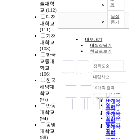
타
육
n
술대학
f
발
회
경
대
고
.
출
나
의
a
i
교
(112)
전
기
후
있
학
시
고
본
g
n
으
대전
음성
데
반
다
습
속
있
질
e
a
듣기
로
대학교
이
까
.
자
도
다
은
m
n
병
(111)
터
지
들
가
.
컴
e
c
렬
가천
의
는
의
기
하
퓨
n
내보내기
i
컴
대학교
관
주
본
서
업
드
터
내책장담기
t
a
퓨
(108)
리
로
논
로
경
디
의
한글로보기
)
l
터
한국
및
시
문
다
쟁
스
원
,
d
를
교통대
분
분
에
른
우
크
리
m
i
정확도순
프
석
할
학교
서
학
위
에
를
o
f
로
기
방
(106)
는
습
를
저
이
r
내림차순
f
그
정확도
능
식
한국
리
유
결
장
해
e
i
램
순
,
(
해양대
눅
형
정
된
10개씩 출력
하
v
내림차순
c
을
인기도
컴
T
스
학교
과
하
정
는
a
u
하
순
퓨
i
조회
시
(95)
학
는
보
10개씩
교
r
l
기
터
m
연도순
스
안동
습
핵
는
육
출력
i
t
위
의
e
제목순
템
전
심
대학교
자
이
20개씩
o
i
해
하
-
을
저자순
략
이
(94)
료
밑
출력
u
e
서
드
S
기
등
되
동명
발행기
가
바
s
30개씩
s
사
웨
h
반
을
었
대학교
관순
쉽
탕
a
출력
i
용
어
a
으
파
다
(88)
게
이
n