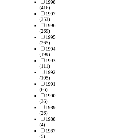
에
고
타
1998
다
전
석
자
육
c
e
는
(416)
,
나
.
반
을
료
의
h
s
신
1997
심
고
적
통
는
필
n
,
호
(353)
판
있
컴
인
해
일
요
o
a
처
1996
의
으
퓨
학
,
반
성
l
n
(269)
리
입
며
터
습
본
적
과
o
d
1995
를
력
,
포
자
연
인
컴
g
(265)
c
최
데
이
렌
에
구
방
퓨
i
1994
o
적
이
와
식
게
는
법
터
e
(199)
m
화
터
아
(
적
인
으
의
s
1993
p
하
와
울
F
용
간
로
원
(111)
,
u
기
승
러
o
된
과
는
리
1992
t
t
위
인
네
r
다
컴
보
(105)
교
h
e
해
된
트
e
는
퓨
이
1991
육
e
r
서
점
워
n
가
터
(66)
지
을
r
e
D
수
크
s
정
가
1990
않
강
e
d
S
를
에
i
(36)
또
협
고
조
a
u
P
비
연
c
1989
한
동
복
하
r
c
(
교
결
(26)
s
기
하
구
고
e
a
D
하
된
1988
)
존
는
절
,
m
t
i
(4)
고
컴
은
연
컴
차
컴
a
i
g
1987
분
퓨
법
구
퓨
를
퓨
n
o
i
(5)
석
터
정
의
터