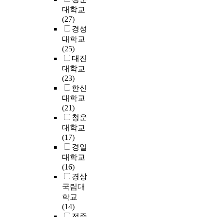
t
와
퓨
의
연
기
다
용
C
대학교
s
i
같
터
개
구
업
.
프
o
(27)
u
p
은
성
요
를
은
하
로
m
경성
p
l
기
능
,
계
일
드
그
p
e
대학교
e
존
에
컴
획
반
디
램
u
r
(25)
D
채
의
퓨
하
적
스
을
t
v
대진
a
점
존
터
였
으
크
잘
e
i
대학교
t
기
하
포
다
로
는
다
r
s
(23)
a
의
는
렌
.
혁
자
루
F
i
한신
(
문
정
식
기
신
료
는
o
o
S
대학교
제
보
도
존
능
가
것
r
n
I
(21)
점
처
구
연
력
저
이
e
o
M
청운
과
리
의
구
부
장
컴
n
f
D
대학교
요
방
소
들
족
되
퓨
s
i
)
(17)
구
식
개
은
등
어
터
i
l
아
경일
사
에
,
대
의
활
전
c
l
키
대학교
항
서
컴
상
문
용
체
s
e
텍
(16)
을
부
퓨
에
제
되
를
T
g
쳐
경상
만
터
터
있
를
고
배
e
a
의
국립대
족
벗
포
어
가
있
우
c
l
멀
하
어
학교
렌
서
지
는
는
h
c
티
는
나
(14)
식
어
고
공
것
n
o
코
복
네
전주
절
느
있