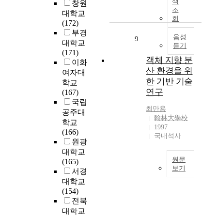
색
i
창원
m
컴
시
양
장
인
의
조
o
대학교
a
퓨
스
한
의
의
회
한
n
(172)
n
터
템
스
치
아
응
s
부경
a
에
을
펙
열
음성
주
9
용
y
g
대학교
익
듣기
기
트
한
비
프
s
e
(171)
숙
반
럼
경
밀
로
객체 지향 분
t
r
이화
하
으
의
쟁
스
그
e
산 환경을 위
s
여자대
지
로
실
에
런
램
m
한 기반 기술
l
학교
않
서
업
직
부
을
t
a
연구
(167)
은
비
자
면
분
조
o
c
국립
심
스
에
하
까
작
t
최만용
k
공주대
판
를
게
여
지
하
h
翰林大學校
o
학교
들
운
컴
,
로
고
1997
e
f
(166)
과
영
퓨
기
확
컴
국내석사
p
a
원광
진
하
터
업
대
퓨
r
d
대학교
행
고
전
은
되
터
e
e
원문
(165)
요
있
문
급
었
통
s
q
보기
서경
원
으
I
변
으
신
e
u
들
1
대학교
며
T
하
며
을
n
a
의
9
(154)
,
분
는
,
하
t
t
조
5
전북
향
야
수
컴
는
E
e
작
0
대학교
후
의
요
퓨
방
S
m