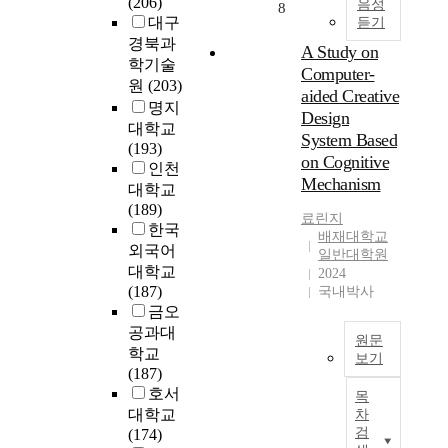
이
(206)
한
롯
음성
담
8
석
c
n
제
대구
듣기
계
한
기
해
t
a
기
경북과
도
정
는
보
A Study on
i
l
되
가
학기술
부
정
면
o
Computer-
p
고
지
각
원
(203)
보
지
n
aided Creative
r
있
고
부
는
명지
식
/
o
Design
다
있
처
컴
대학교
,
F
b
System Based
.
다
는
퓨
(193)
원
i
l
on Cognitive
유
.
상
터
인천
리
r
e
효
Mechanism
그
당
가
,
대학교
e
m
타
러
한
생
구
(189)
w
s
료린지
에
나
예
활
조
한국
a
s
배재대학교
대
이
산
속
의
외국어
l
일반대학원
u
한
미
으
에
습
대학교
l
2024
c
심
많
로
깊
득
(187)
/
국내박사
h
판
은
청
숙
보
금오
P
a
들
기
년
이
다
r
공과대
s
원문
의
업
층
침
컴
e
학교
t
보기
견
들
을
투
퓨
v
(187)
h
해
이
포
글
하
터
e
호서
e
목
차
리
함
로
면
활
n
대학교
차
i
이
눅
한
벌
서
용
t
검
(174)
r
,
스
다
시
개
에