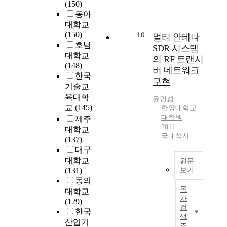
오
년
(150)
더
직
에
터
법
M
a
류
대
동아
많
업
대
끼
을
(
n
,
처
은
대학교
훈
응
리
익
E
a
특
음
기
(150)
련
하
10
의
멀티 안테나
히
n
g
정
컴
업
호남
을
기
네
는
SDR 시스템
t
e
심
퓨
이
지
위
대학교
트
것
의 RF 트랜시
e
m
판
터
리
원
하
(148)
웍
을
r
버 네트워크
e
의
가
눅
,
여
한국
을
위
p
구현
n
편
사
스
인
제
기술교
형
주
r
t
파
무
기
적
품
성
육대학
로
i
윤인섭
a
판
처
반
자
갱
하
교
(145)
편
한양대학교
s
b
정
리
시
원
신
면
대학원
제
제주
e
i
에
에
스
개
속
서
2011
되
대학교
S
l
대
사
템
발
도
국내석사
더
어
(137)
e
i
한
용
을
에
를
욱
있
대구
c
t
감
된
구
박
가
다
다
u
대학교
원문
y
시
이
축
차
속
양
.
r
(131)
보기
a
기
래
할
를
화
한
i
동의
n
최
능
1
계
가
하
형
컴
목
t
대학교
d
근
의
9
획
하
고
태
차
퓨
y
(129)
t
기
부
8
을
고
신
검
로
터
M
한국
h
술
족
0
가
색
있
제
나
교
a
산업기
e
의
,
년
조
지
다
품