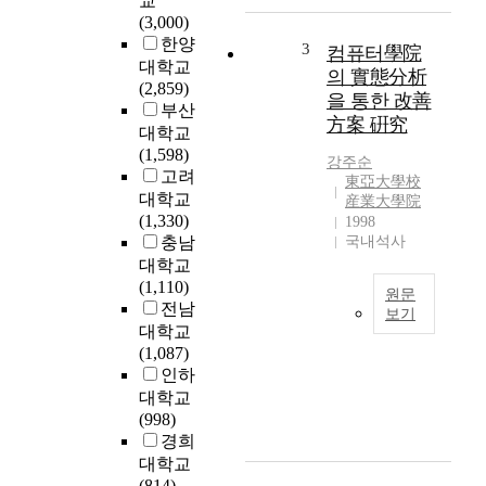
교
속
는
(3,000)
성
추
한양
,
세
3
컴퓨터學院
대학교
정
이
의 實態分析
(2,859)
확
다
을 통한 改善
부산
성
.
方案 硏究
,
대학교
서
객
(1,598)
비
강주순
관
고려
스
東亞大學校
성
대학교
가
産業大學院
을
(1,330)
다
1998
이
충남
국내석사
양
용
해
대학교
하
지
(1,110)
원문
여
고
전남
보기
,
고
대학교
R
순
객
(1,087)
e
간
의
인하
c
적
요
대학교
e
인
구
(998)
n
판
가
경희
t
단
다
대학교
l
과
양
(814)