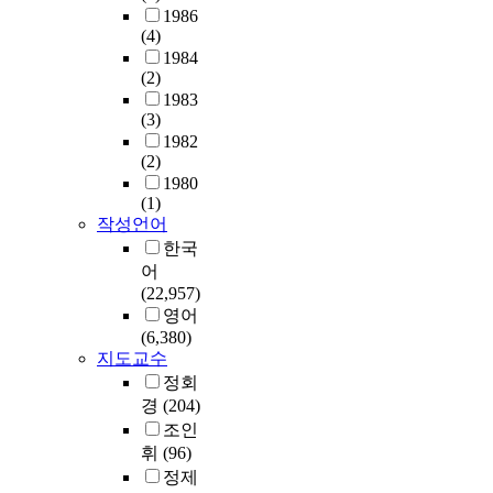
통
터
y
n
t
1986
하
들
제
한
보
해
의
p
a
(4)
a
여
을
출
계
조
복
기
o
t
1984
l
매
공
용
점
혁
원
본
o
(2)
s
S
경
동
디
이
신
을
개
r
1983
c
i
기
으
지
다
설
해
념
t
(3)
h
g
마
로
털
.
계
야
교
h
1982
o
n
다
이
증
학
시
분
육
(2)
i
o
a
심
용
거
습
스
석
을
1980
n
l
l
판
하
를
전
템
을
(1)
바
g
s
P
들
여
수
략
을
할
작성언어
탕
s
b
r
의
하
집
과
구
수
으
한국
f
y
o
판
나
하
문
축
있
로
어
o
p
c
정
의
여
제
하
다
한
(22,957)
r
r
e
을
통
분
해
고
.
초
영어
t
i
s
평
합
석
결
,
복
등
(6,380)
h
v
s
가
시
하
능
시
구
학
지도교수
e
a
o
하
스
는
력
스
율
교
정회
e
t
r
였
템
기
간
템
은
교
v
경
(204)
e
)
다
을
술
의
구
파
육
i
조인
e
나
.
설
을
상
축
일
과
d
휘
(96)
n
F
T
계
말
관
의
이
정
e
t
정제
P
h
하
하
관
인
나
재
n