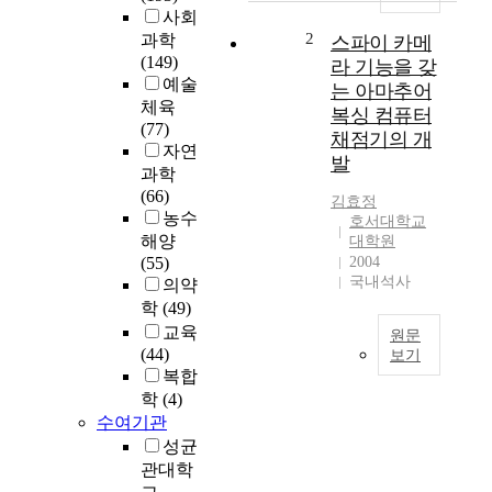
를
사회
맞
2
과학
스파이 카메
이
(149)
라 기능을 갖
하
예술
는 아마추어
여
체육
복싱 컴퓨터
인
(77)
채점기의 개
터
자연
발
넷
과학
기
(66)
김효정
반
농수
호서대학교
서
해양
대학원
비
(55)
2004
스
국내석사
의약
는
학
(49)
날
교육
원문
로
(44)
보기
더
복합
컴
늘
학
(4)
퓨
어
수여기관
터
나
성균
의
고
관대학
신
있