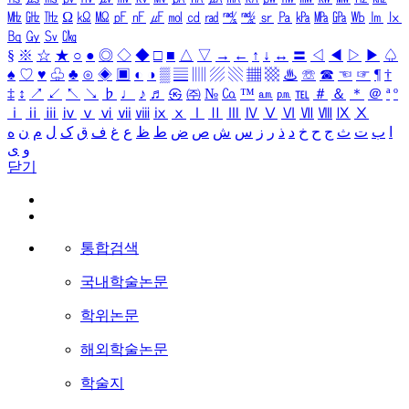
㎒
㎓
㎔
Ω
㏀
㏁
㎊
㎋
㎌
㏖
㏅
㎭
㎮
㎯
㏛
㎩
㎪
㎫
㎬
㏝
㏐
㏓
㏃
㏉
㏜
㏆
§
※
☆
★
○
●
◎
◇
◆
□
■
△
▽
→
←
↑
↓
↔
〓
◁
◀
▷
▶
♤
♠
♡
♥
♧
♣
⊙
◈
▣
◐
◑
▒
▤
▥
▨
▧
▦
▩
♨
☏
☎
☜
☞
¶
†
‡
↕
↗
↙
↖
↘
♭
♩
♪
♬
㉿
㈜
№
㏇
™
㏂
㏘
℡
＃
＆
＊
＠
ª
º
ⅰ
ⅱ
ⅲ
ⅳ
ⅴ
ⅵ
ⅶ
ⅷ
ⅸ
ⅹ
Ⅰ
Ⅱ
Ⅲ
Ⅳ
Ⅴ
Ⅵ
Ⅶ
Ⅷ
Ⅸ
Ⅹ
ا
ب
ت
ث
ج
ح
خ
د
ذ
ر
ز
س
ش
ص
ض
ط
ظ
ع
غ
ف
ق
ک
ل
م
ن
ه
و
ی
닫기
통합검색
국내학술논문
학위논문
해외학술논문
학술지