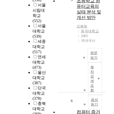
초등학교 컴
종
를
r
서울
t
퓨터교육의
목
위
o
e
시립대
실태 분석 및
에
해
t
s
학교
컴
개선 방안
끊
e
f
(552)
퓨
임
c
a
서울
김봉희
터
없
t
c
대학교
동국대학교
채
이
i
e
(539)
2005
점
시
o
m
국내석사
세종
기
스
n
a
대학교
가
템
T
n
(517)
보
에
원문
e
y
연세
편
보기
투
c
d
대학교
화
자
본
h
i
(473)
목
되
를
연
n
f
차
울산
고
한
구
o
f
검
대학교
있
다
는
l
색
i
(387)
는
.
초
o
조
c
단국
추
등
회
g
u
세
대학교
리
학
y
l
이
(378)
눅
교
음성
f
6
t
다
충북
스
듣기
컴
o
i
.
대학교
시
퓨
r
컴퓨터 증거
e
그
(369)
스