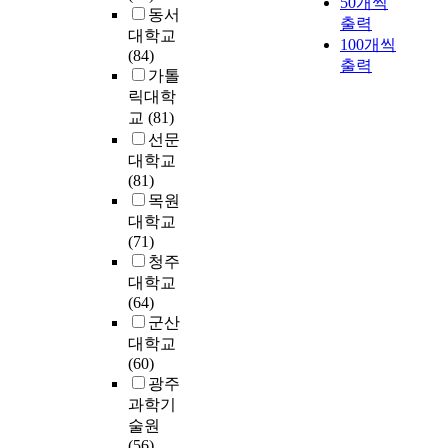
50개씩
n
되
및
r
로
악
.
동서
변
되
d
출력
p
어
소
i
한
하
따
형
대학교
어
e
u
100개씩
지
프
n
침
고
라
이
(84)
야
f
r
출력
는
트
g
해
,
서
가
가톨
하
f
c
l
웨
)
사
이
기
능
릭대학
고
e
h
a
어
이
고
러
업
하
,
교
(81)
c
a
n
발
나
대
한
이
고
컴
선문
t
s
g
달
일
응
변
지
,
퓨
i
대학교
i
u
에
괄
에
인
속
또
터
v
(81)
n
a
따
처
대
들
적
한
활
e
목원
g
g
른
리
한
이
으
조
용
S
대학교
h
e
컴
방
증
개
로
작
교
e
(71)
i
-
퓨
식
거
개
제
여
육
c
청주
g
i
터
(
확
인
품
부
은
u
대학교
h
n
간
B
보
의
을
를
컴
r
(64)
c
d
의
a
에
문
갱
파
퓨
i
군산
o
e
호
t
컴
제
신
악
터
t
대학교
s
p
환
c
퓨
해
하
하
원
y
(60)
t
e
성
h
터
결
고
기
리
T
광주
h
n
및
-
포
능
시
도
를
e
a
과학기
d
편
P
렌
력
장
힘
이
c
r
술원
e
리
r
식
에
수
들
해
h
d
(56)
n