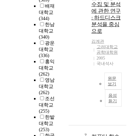
터
g
s
수집 및 분석
러
배재
템
교
e
i
에 관한 연구
나
은
대학교
육
n
n
: 하드디스크
컴
이
(344)
의
e
m
퓨
분석을 중심
런
한남
실
r
a
터
기
으로
대학교
태
a
n
채
업
(340)
분
l
a
김계관
점
의
광운
석
I
g
고려대학교
기
투
대학교
및
n
e
공학대학원
의
자
(336)
개
c
m
2005
사
비
홍익
선
i
국내석사
e
용
용
대학교
방
d
n
과
대
(262)
안
e
t
컴
원문
비
영남
에
n
.
보기
퓨
고
대학교
대
t
T
터
효
컴
(262)
한
s
h
음성
기
율
퓨
조선
내
u
e
듣기
술
의
터
용
대학교
c
y
의
장
에
으
(255)
h
a
발
점
서
로
한밭
a
r
달
을
주
,
대학교
s
e
로
가
로
초
(253)
t
t
인
지
자
등
한국
7
h