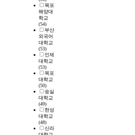
한
o
분
어
요
다
하
n
w
목포
t
G
c
석
떻
에
.
는
o
a
c
해양대
U
e
을
게
맞
그
교
l
r
o
학교
I
s
통
작
는
래
육
o
e
m
(54)
(
s
해
용
신
서
이
g
a
m
부산
G
i
안
하
제
최
이
i
n
u
외국어
r
n
전
는
품
소
루
e
d
n
대학교
a
g
하
가
을
한
어
s
s
i
(53)
p
)
게
를
개
의
지
h
o
c
인제
h
이
증
분
발
조
는
a
f
a
i
사
대학교
거
석
할
작
과
v
t
t
c
용
(53)
를
하
수
과
정
e
w
i
U
되
목포
수
여
있
정
에
b
a
o
s
어
대학교
집
,
는
형
서
e
r
n
e
왔
(50)
하
컴
지
화
수
e
e
s
r
다
숭실
고
퓨
가
된
반
n
,
p
I
.
분
대학교
터
지
방
되
p
b
r
n
그
석
(49)
분
속
식
는
r
u
o
t
러
하
한성
야
적
으
보
e
t
t
e
나
는
전
이
대학교
로
완
s
a
o
r
최
과
문
고
(48)
증
적
e
l
c
f
근
정
직
안
신라
거
성
n
s
o
a
컴
에
취
정
대학교
를
격