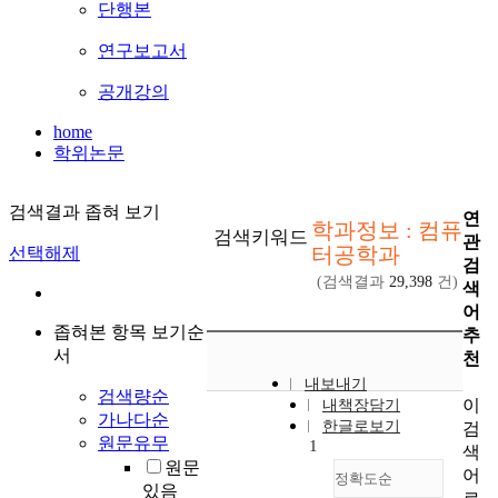
단행본
연구보고서
공개강의
home
학위논문
검색결과 좁혀 보기
연
학과정보 : 컴퓨
검색키워드
관
터공학과
선택해제
검
(검색결과
29,398
건)
색
어
좁혀본 항목 보기순
추
서
천
내보내기
검색량순
이
내책장담기
가나다순
한글로보기
검
원문유무
1
색
원문
어
정확도순
있음