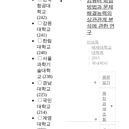
컴퓨터 학습
r
하
시
료
학
항공대
e
방법과 문제
o
여
스
가
교
e
학교
u
해결능력의
경
템
저
교
x
(242)
b
상관관계 분
기
으
장
육
i
강원
l
석에 관한 연
현
로
되
과
s
대학교
e
장
구
각
는
정
t
(241)
d
에
광
공
의
i
한림
u
이성옥
서
받
간
컴
n
대학교
e
배재대학교
여
고
은
퓨
g
(240)
대학원
t
러
있
하
터
I
서울
2015
o
가
으
드
교
n
국내박사
과학기
n
지
나
디
과
t
o
술대학
문
오
스
의
r
t
교
(238)
원문
제
픈
크
성
u
o
경남
보기
점
소
다
격
s
n
대학교
들
스
고
.
및
i
l
목
(225)
과
기
용
하
교
o
차
y
국민
요
반
노
드
육
n
검
i
대학교
구
의
동
디
내
색
D
n
(214)
사
태
부
스
용
조
e
t
계명
항
생
를
크
회
을
t
e
들
대학교
적
비
에
분
e
r