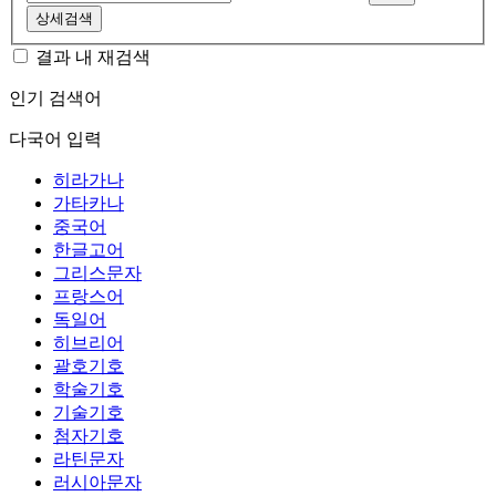
상세검색
결과 내 재검색
인기 검색어
다국어 입력
히라가나
가타카나
중국어
한글고어
그리스문자
프랑스어
독일어
히브리어
괄호기호
학술기호
기술기호
첨자기호
라틴문자
러시아문자