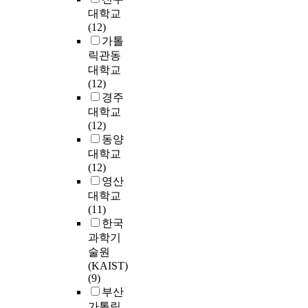
간
으
o
p
어
싱
트
대학교
차
한
으
(
로
l
y
프
컴
워
(12)
를
집
며
할
잘
o
o
로
퓨
크
가톨
설
단
,
당
못
g
f
세
터
에
명
릭관동
에
신
된
인
y
s
서
채
연
하
국
제
대학교
공
식
i
o
와
점
결
고
한
품
(12)
간
되
s
f
G
기
된
,
된
개
경주
)
어
o
t
e
를
다
리
경
발
대학교
과
왔
n
w
n
W
수
눅
우
및
(12)
그
고
t
a
e
i
의
스
가
기
동양
이
,
h
r
r
n
이
시
대
술
외
대학교
학
e
e
a
d
기
스
부
혁
의
(12)
생
i
s
l
o
종
템
분
신
공
영산
들
n
,
P
w
컴
의
이
능
간
대학교
로
c
f
u
s
퓨
침
었
력
즉
(11)
하
r
r
r
N
터
해
다
이
할
한국
여
e
e
p
T
로
사
.
부
당
금
과학기
a
e
o
혹
약
고
다
족
되
학
술원
s
t
s
은
결
에
른
하
지
년
(KAIST)
e
e
e
W
합
대
성
기
않
(9)
이
,
a
-
i
(
한
별
때
은
부산
올
w
c
G
n
l
분
과
문
공
라
가톨릭
h