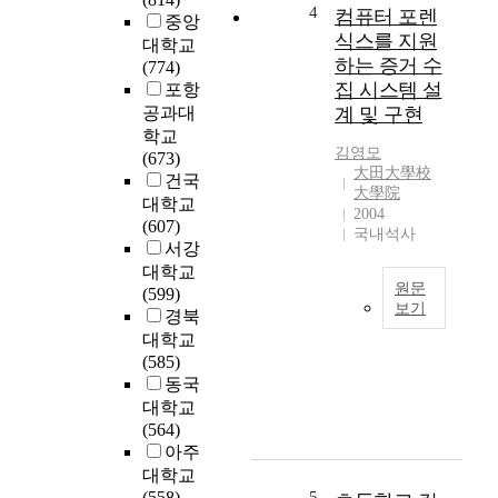
y
4
컴퓨터 포렌
공
해
중앙
p
정
식스를 지원
지
대학교
r
한
면
하는 증거 수
(774)
i
판
서
집 시스템 설
포항
v
정
기
공과대
계 및 구현
a
이
업
학교
t
요
에
김영모
(673)
e
구
서
大田大學校
건국
c
되
大學院
는
대학교
o
2004
는
고
(607)
m
국내석사
태
객
서강
p
권
을
대학교
u
도
위
원문
(599)
t
,
한
보기
경북
e
복
유
F
대학교
r
싱
연
r
(585)
i
등
성
o
동국
n
여
있
m
대학교
s
러
는
t
(564)
t
스
서
h
아주
i
포
비
e
대학교
t
츠
스
P
(558)
5
u