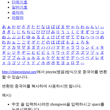
단위기호
일반기호
로마자
아랍어
あ
ぁ
か
が
さ
ざ
た
だ
な
は
ば
ぱ
ま
や
ゃ
ら
わ
ゎ
ん
い
ぃ
き
ぎ
し
じ
ち
ぢ
に
ひ
び
ぴ
み
り
う
ぅ
く
ぐ
す
ず
つ
づ
っ
ぬ
ふ
ぶ
ぷ
む
ゆ
ゅ
る
え
ぇ
け
げ
せ
ぜ
て
で
ね
へ
べ
ぺ
め
れ
お
ぉ
こ
ご
そ
ぞ
と
ど
の
ほ
ぼ
ぽ
も
よ
ょ
ろ
を
ア
ァ
カ
サ
ザ
タ
ダ
ナ
ハ
バ
パ
マ
ヤ
ャ
ラ
ワ
ヮ
ン
イ
ィ
キ
ギ
シ
ジ
チ
ヂ
ニ
ヒ
ビ
ピ
ミ
リ
ウ
ゥ
ク
グ
ス
ズ
ツ
ヅ
ッ
ヌ
フ
ブ
プ
ム
ユ
ュ
ル
エ
ェ
ケ
ゲ
セ
ゼ
テ
デ
ヘ
ベ
ペ
メ
レ
オ
ォ
コ
ゴ
ソ
ゾ
ト
ド
ノ
ホ
ボ
ポ
モ
ヨ
ョ
ロ
ヲ
―
http://chineseinput.net/
에서 pinyin(병음)방식으로 중국어를 변환
할 수 있습니다.
변환된 중국어를 복사하여 사용하시면 됩니다.
예시)
中文 을 입력하시려면
zhongwen
을 입력하시고 space를
누르시면됩니다.