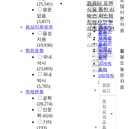
로
컴퓨터 포렌
(25,541)
내림차순
많
정확도
식을 통한 리
원문
이
순
10개씩 출력
눅스 시스템
없음
내림차순
본
인기도
(3,857)
침해사고 분
자
순
조회
음성지원유무
10개씩
석에 관한 연
료
연도순
음성
출력
구
제목순
지원
20개씩
저자순
(19,936)
김봉춘
출력
발행기
성균관대학
학위유형
활
30개씩
교 정보통신
관순
용
국내
출력
대학원
도
석사
50개씩
2008
(23,693)
높
출력
국내석사
국내
은
100개씩
박사
자
출력
원문
(5,705)
료
보기
주제분류
웹
공학
목
2
(28,274)
차
.
인문
검
0
학
(624)
색
시
기타
조
대
회
(193)