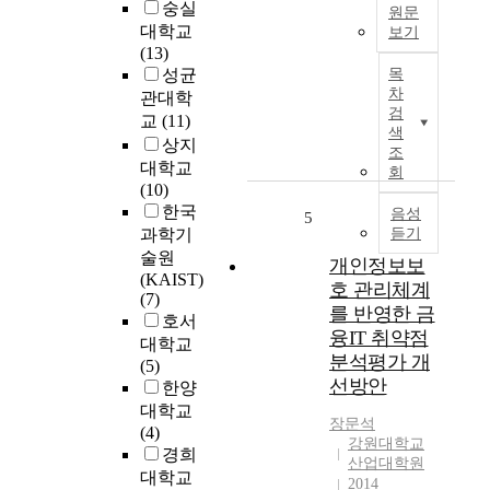
시
숭실
원문
비
f
설
대학교
보기
쿼
r
의
(13)
본
터
o
중
성균
목
논
스
m
요
차
관대학
문
컴
t
검
도
교
(11)
에
퓨
h
색
가
상지
서
팅
e
조
높
대학교
는
의
회
i
아
(10)
실
가
n
짐
한국
제
음성
장
f
5
에
과학기
듣기
선
근
o
따
술원
박
본
r
개인정보보
라
(KAIST)
을
이
m
호 관리체계
사
(7)
건
되
a
를 반영한 금
이
호서
조
는
t
버
융IT 취약점
대학교
하
기
i
공
분석평가 개
(5)
는
술
o
격
선방안
한양
조
은
n
의
대학교
선
모
a
대
장문석
(4)
소
든
g
상
강원대학교
경희
의
사
e
산업대학원
과
요
대학교
물
h
2014
파