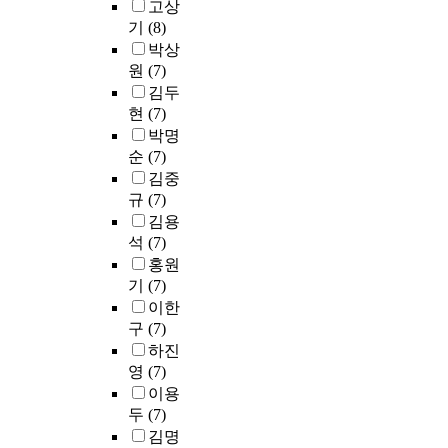
v
S
합
D
고상
e
으
원
터
서
i
.
환
시
t
기
(8)
로
한
활
동
d
M
경
장
w
박상
휴
다
용
형
e
a
을
의
o
원
(7)
대
.
교
이
r
n
대
주
r
김두
용
L
육
의
,
y
비
도
k
현
(7)
저
T
은
어
M
t
하
권
s
장
박명
E
컴
를
e
r
는
을
y
매
무
순
(7)
퓨
포
m
a
W
잡
s
체
선
김중
터
함
b
f
i
기
t
,
이
원
하
규
(7)
e
f
B
위
e
스
동
리
고
김용
r
i
r
해
m
마
통
를
있
o
석
(7)
c
o
협
,
트
신
이
는
f
i
기
홍원
회
w
폰
은
해
뜻
P
n
반
기
(7)
를
i
등
기
하
풀
a
f
그
설
l
이한
의
존
는
이
r
o
룹
립
l
구
(7)
전
의
교
말
l
r
통
하
m
하진
자
무
육
을
i
m
신
여
a
영
(7)
기
선
이
구
a
a
시
연
k
이용
기
랜
이
성
m
t
스
구
e
가
두
(7)
(
루
하
e
i
템
중
t
정
I
김명
어
는
n
o
이
이
h