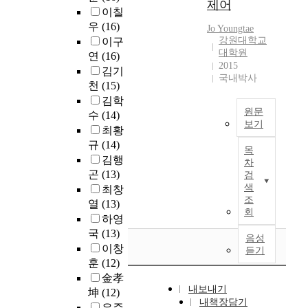
램
여
제어
g
무
되
W
이칠
제
r
을
사
a
전
었
,
어
우
(16)
m
Jo Youngtae
조
전
l
기
으
w
시
강원대학교
E
이구
작
의
,
나
며
h
대학원
스
v
연
(16)
하
뜻
i
T
,
i
2015
템
o
고
풀
김기
s
R
다
c
국내박사
의
l
컴
이
천
(15)
d
S
양
h
경
u
퓨
말
e
김학
(
한
o
우
t
터
에
원문
f
수
(14)
T
제
p
과
i
보기
통
서
i
r
최황
조
e
거
o
신
의
n
A
u
업
규
(14)
r
에
목
n
을
미
e
t
n
체
a
김행
차
는
)
하
정
d
r
k
에
t
곤
(13)
검
물
무
는
보
a
a
e
서
e
색
최창
리
선
방
를
s
f
d
시
s
조
열
(13)
적
이
법
추
o
f
R
회
범
b
폐
하영
동
을
출
b
i
a
적
y
쇄
국
(13)
통
익
하
l
c
음성
d
으
c
망
신
이창
히
고
듣기
i
i
i
로
o
에
시
훈
(12)
는
,
g
n
o
운
n
위
스
것
이
金孝
a
f
S
영
n
치
템
내보내기
을
의
坤
(12)
t
o
y
하
e
하
은
내책장담기
위
미
i
r
유준
s