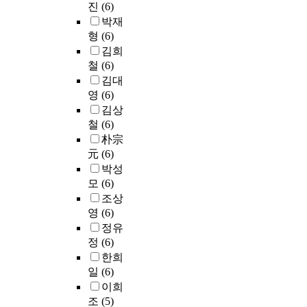
보
E
진
(6)
지
체
t
n
다
다
e
통
E
는
언
박재
L
a
.
.
b
신
E
과
류
형
(6)
i
c
G
R
a
기
8
정
(
m
김희
q
o
F
t
술
0
에
보
S
u
철
(6)
W
I
t
과
2
서
통
o
i
는
김대
D
l
결
.
수
명
o
s
무
관
영
(6)
e
합
1
반
사
K
i
전
련
f
김상
되
1
되
)
y
t
기
연
i
철
(6)
어
n
는
와
u
i
의
구
e
朴宗
기
/
보
용
n
o
동
중
l
元
(6)
반
a
완
언
g
n
일
에
d
시
박성
/
적
류
i
s
채
서
s
설
모
(6)
b
성
(
s
y
널
현
p
에
/
조상
격
형
,
s
이
재
a
대
g
영
(6)
의
용
i
t
용
가
c
한
)
교
사
정유
n
e
으
장
e
사
이
육
,
정
(6)
f
m
로
중
m
이
나
이
동
a
s
한희
발
요
o
버
와
되
사
c
h
생
일
(6)
한
r
공
이
어
)
t
a
하
이
이희
e
격
브
야
를
o
v
는
슈
v
조
(5)
가
로