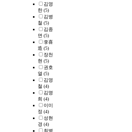
한
의
f
e
혼
는
i
김영
능
네
다
미
f
b
신
기
s
한
(5)
성
트
.
정
i
e
및
존
i
김병
이
워
지
보
n
e
간
의
b
철
(5)
점
크
금
로
a
n
섭
휴
l
차
김종
뿐
까
추
n
d
과
대
e
높
아
면
(5)
지
출
c
e
보
폰
t
아
니
李喜
의
한
i
v
안
단
h
지
라
컴
다
造
(5)
a
e
에
말
r
고
초
퓨
.
장천
l
l
취
기
o
있
고
터
의
i
현
(5)
o
약
에
u
는
속
교
미
n
p
한
권호
R
g
추
무
육
정
s
e
문
열
(5)
F
h
세
선
은
보
t
d
제
I
d
김영
이
랜
응
는
i
,
점
D
i
철
(4)
다
인
용
1
t
s
과
기
g
김명
.
I
프
차
u
u
T
능
i
희
(4)
기
E
로
의
t
c
R
을
t
이미
반
E
그
미
i
h
S
탑
a
시
정
(4)
E
램
정
o
a
의
재
l
설
8
성현
을
보
n
s
경
하
p
을
0
경
(4)
잘
와
s
i
우
여
r
대
2
다
2
최병
s
n
다