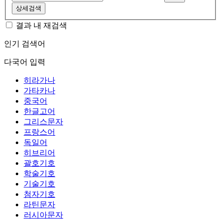
상세검색
결과 내 재검색
인기 검색어
다국어 입력
히라가나
가타카나
중국어
한글고어
그리스문자
프랑스어
독일어
히브리어
괄호기호
학술기호
기술기호
첨자기호
라틴문자
러시아문자