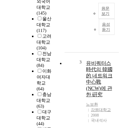
고
외국어
사
대학교
원문
회
(145)
보기
적
울산
최
안
대학교
음성
근
보
듣기
(117)
의
에
고려
정
막
대학교
보
대
(104)
통
한
전남
신
영
대학교
분
3
유비쿼터스
향
(84)
야
時代의 韓國
을
이화
에
끼
的 네트워크
여자대
서
칠
中心戰
학교
최
정
(NCW)에 관
(64)
대
도
한 硏究
충남
의
로
대학교
화
그
노보환
(63)
두
파
강원대학교
대구
는
급
2008
대학교
유
력
국내석사
(44)
비
이