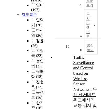
(1,410)
원문
뿐
리
본
e
하
위
i
영어
보기
아
,
연
n
였
한
n
(197)
니
4
구
구
t
다
지
g
지도교수
목
라
세
조
에
o
.
능
차
t
민덕
국
대
의
서
f
G
검
형
h
기
(36)
외
이
습
는
o
색
o
네
e
한선
에
동
득
동
조
b
W
트
i
영
(26)
서
통
회
보
형
l
는
워
n
도
김윤
신
다
이
i
현
크
d
지
(26)
기
음성
컴
의
10
g
재
구
u
속
듣기
김정
술
퓨
어
a
그
축
s
적
인
국
(22)
터
의
Traffic
t
룹
을
t
으
L
정인
활
중
i
Surveillance
통
통
r
로
T
용
의
범
(21)
o
신
and Control
한
i
보
E
에
성
崔振
n
에
서
a
based on
고
(
의
을
s
榮
(18)
서
비
l
Wireless
되
L
한
해
t
사
진현
스
a
Sensor
고
o
응
소
h
용
욱
(17)
제
g
Networks : 무
있
n
용
하
a
되
공
e
윤경
다
선 센서네트
g
프
기
t
고
이
.
로
(16)
.
-
워크에서의
로
위
l
있
시
N
한기
특
T
그
하
교통 감시 및
e
는
작
C
준
(16)
히
e