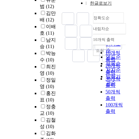
면
c
여
한글로보기
2
주
정
o
m
t
범
(12)
서
t
물
0
로
보
n
a
e
실
김만
i
리
M
편
를
s
정확도순
t
m
제
n
배
(12)
적
H
제
확
t
i
)
이
g
이배
,
z
내림차순
되
률
o
o
정확도
와
익
a
호
(11)
논
대
어
통
i
n
같
순
을
l
남지
10개씩 출력
리
역
내림차순
있
계
n
a
은
인기도
얻
l
승
(11)
적
폭
다
적
f
c
주
고
순
t
조회
10개씩
공
박능
을
.
방
o
q
파
있
h
연도순
격
출력
기
수
(10)
법
r
u
수
다
e
제목순
으
20개씩
준
최진
컴
에
m
i
기
.
b
저자순
로
으
출력
퓨
적
영
(10)
a
s
반
또
a
발행기
부
로
30개씩
터
용
정일
t
i
그
한
t
관순
터
하
출력
교
하
i
영
(10)
t
룹
R
t
상
향
육
여
50개씩
o
i
통
홍진
F
l
대
링
의
동
출력
n
o
신
표
(10)
I
e
적
크
본
형
100개씩
a
n
시
D
e
정충
으
1
질
이
n
출력
s
스
의
l
교
(10)
로
0
은
의
d
y
템
향
e
김철
안
0
컴
어
c
s
의
후
m
성
(10)
전
M
퓨
의
o
t
한
발
e
김화
하
b
터
중
m
e
계
전
n