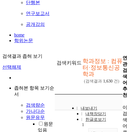
단행본
연구보고서
공개강의
home
학위논문
검색결과 좁혀 보기
연
학과정보 : 컴퓨
검색키워드
관
터·정보통신공
선택해제
검
학과
색
(검색결과
1,630
건)
어
좁혀본 항목 보기순
추
서
천
검색량순
이
내보내기
가나다순
검
내책장담기
원문유무
색
한글로보기
원문
1
어
있음