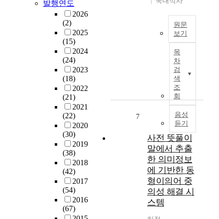
R
국내석사
a
발행연도
시
e
r
F
l
2026
설
n
o
I
w
(2)
에
원문
t
a
D
a
2025
보기
대
s
d
는
y
(15)
한
본
t
b
다
o
2024
목
1
연
a
a
량
(24)
f
차
차
구
t
n
의
2023
w
검
적
는
u
d
(18)
색
정
a
인
초
s
조
)
2022
보
r
피
등
회
o
(21)
망
를
b
해
학
f
2021
에
보
y
를
교
음성
(22)
I
7
서
유
c
넘
듣기
컴
2020
n
P
할
r
어
(30)
퓨
f
T
사전 뜻풀이
수
e
금
2019
터
o
T
있
말에서 추출
a
융
(38)
교
r
(
는
t
한 의미정보
,
2018
육
m
P
t
i
에 기반한 동
사
(42)
의
a
u
a
n
형이의어 중
회
2017
실
t
s
g
g
(54)
적
의성 해결 시
태
i
h
를
a
2016
인
스템
분
o
T
삽
s
(67)
프
석
n
o
입
p
2015