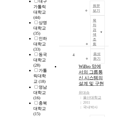
대구
쿼
확
원문
가톨릭
터
대
보기
스
대학교
되
컴
(44)
T
고
목
퓨
상명
h
있
차
팅
e
대학교
다
검
이
s
(35)
색
.
다
t
인하
조
특
.
r
대학교
회
히
다
e
(33)
대
양
n
음성
동국
4
국
듣기
한
g
대학교
민
분
t
(28)
WiBro 망에
서
야
h
가톨
비
서의 그룹통
에
s
릭대학
스
신 시스템의
서
a
교
(18)
를
설계 및 구현
도
n
영남
위
입
d
한
대학교
유대승
되
p
사
(16)
울산대학교
고
o
2011
회
충북
있
w
국내박사
기
대학교
는
e
반
(15)
유
r