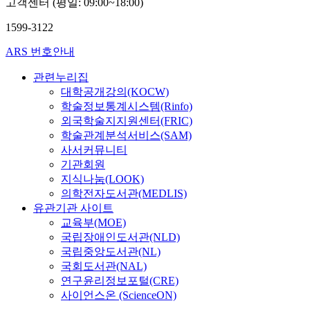
고객센터 (평일: 09:00~18:00)
사
지
활
계
a
v
o
F
y
고
요
용
층
g
e
망
I
b
1599-3122
까
소
능
구
e
r
에
D
e
지
들
력
조
r
ARS 번호안내
,
서
네
r
초
을
정
로
e
s
최
트
,
래
면
도
자
관련누리집
c
u
초
워
e
할
밀
를
료
대학공개강의(KOCW)
e
c
로
크
l
수
히
설
부
학술정보통계시스템(Rinfo)
n
h
구
로
i
있
검
문
족
t
외국학술지지원센터(FRIC)
s
현
나
m
다
토
조
문
c
y
학술관계분석서비스(SAM)
된
누
i
.
해
사
제
o
s
그
사서커뮤니티
어
n
이
야
를
를
m
t
룹
기관회원
지
a
에
한
통
완
p
e
통
며
지식나눔(LOOK)
t
대
다
하
화
a
m
신
각
i
의학전자도서관(MEDLIS)
해
.
여
시
n
s
서
각
n
유관기관 사이트
정
이
분
키
i
h
비
독
g
교육부(MOE)
부
동
석
기
e
a
스
립
t
국립장애인도서관(NLD)
는
성
해
위
s
v
로
적
h
국립중앙도서관(NL)
2
지
서
한
t
e
S
으
e
국회도서관(NAL)
0
원
컴
의
h
h
I
로
d
연구윤리정보포털(CRE)
0
은
퓨
미
a
i
P
발
i
1
사이언스온 (ScienceON)
서
터
정
t
g
(
전
s
년
비