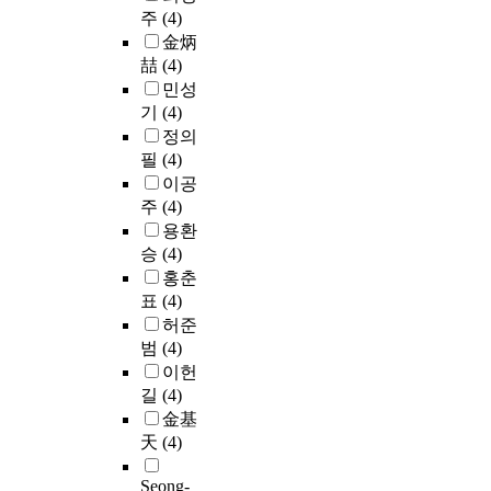
다
o
상
.
루
차
주
(4)
k
d
수
양
c
으
1
는
의
i
金炳
u
사
한
e
로
1
것
미
l
c
喆
(4)
용
서
s
한
a
이
정
l
t
자
민성
비
s
사
c
컴
보
e
i
가
스
기
(4)
i
이
시
퓨
로
d
v
공
방
n
정의
버
스
터
구
i
e
용
식
g
필
(4)
침
템
전
분
n
l
의
을
.
이공
해
과
체
하
t
o
주
제
A
주
(4)
사
도
를
는
h
o
파
공
s
고
용환
같
배
데
e
p
수
하
a
는
승
(4)
이
우
,
a
d
를
고
r
국
사
홍춘
는
1
r
e
이
자
e
가
용
표
(4)
것
차
t
t
용
하
s
의
될
으
의
허준
i
e
함
는
u
중
것
로
미
범
(4)
n
c
으
모
l
요
이
잘
정
a
t
이헌
로
바
t
시
다
못
보
c
o
써
길
(4)
일
i
설
.
인
는
c
r
접
R
金基
t
인
이
식
의
o
s
속
F
h
天
(4)
원
러
되
미
r
,
이
I
a
자
한
어
분
d
i
지
D
s
Seong-