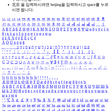
北京 을 입력하시려면
beijing
을 입력하시고 space를 누르
시면 됩니다.
ㅥ
ㅦ
ㅧ
ㅨ
ㅩ
ㅪ
ㅫ
ㅬ
ㅭ
ㅮ
ㅯ
ㅰ
ㅱ
ㅲ
ㅳ
ㅴ
ㅵ
ㅶ
ㅷ
ㅸ
ㅹ
ㅺ
ㅻ
ㅼ
ㅽ
ㅾ
ㅿ
ㆀ
ㆁ
ㆂ
ㆃ
ㆄ
ㆅ
ㆆ
ㆇ
ㆈ
ㆉ
ㆊ
ㆋ
ㆌ
ㆍ
ㆎ
Α
Β
Γ
Δ
Ε
Ζ
Η
Θ
Ι
Κ
Λ
Μ
Ν
Ξ
Ο
Π
Ρ
Σ
Τ
Υ
Φ
Χ
Ψ
Ω
α
β
γ
δ
ε
ζ
η
θ
ι
κ
λ
μ
ν
ξ
ο
π
ρ
σ
τ
υ
φ
χ
ψ
ω
á
à
Á
À
é
è
É
È
ç
Ç
ê
Ä
Ö
Ü
ä
ö
ü
ß
ְ
ֳ
ֲ
ֱ
ָ
ַ
ֵ
ֶ
ִ
ֹ
ּ
ֻ
ׂ
ׁ
ּ
ב
ה
נ
מ
צ
ת
ץ
ש
ד
ג
כ
ע
י
ח
ל
ך
ף
ק
ר
א
ט
ו
ן
ם
פ
‘
’
“
”
〔
〕
〈
〉
「
」
『
』
【
】
＂
（
）
［
］
｛
｝
±
×
÷
≠
≤
≥
∞
∴
♂
♀
∠
⊥
⌒
∂
∇
≡
≒
≪
≫
√
∽
∝
∵
∫
∬
∈
∋
⊆
⊇
⊂
⊃
∪
∩
∧
∨
￢
⇒
⇔
∀
∃
∮
∑
∏
＋
－
＜
＝
＞
、
。
·
‥
…
¨
〃
―
∥
＼
∼
´
～
ˇ
˘
˝
˚
˙
¸
˛
¡
¿
ː
！
＇
，
．
／
：
；
？
＾
＿
｀
｜
½
⅓
⅔
¼
¾
⅛
⅜
⅝
⅞
¹
²
³
⁴
ⁿ
₁
₂
₃
₄
Æ
Ð
Ħ
Ĳ
Ł
Ø
Œ
Þ
Ŧ
Ŋ
æ
đ
ð
ħ
ı
ĳ
ĸ
ŀ
ł
ø
œ
ß
þ
ŧ
ŋ
ŉ
А
Б
В
Г
Д
Е
Ё
Ж
З
И
Й
К
Л
М
Н
О
П
Р
С
Т
У
Ф
Х
Ц
Ч
Ш
Щ
Ъ
Ы
Ь
Э
Ю
Я
а
б
в
г
д
е
ё
ж
з
и
й
к
л
м
н
о
п
р
с
т
у
ф
х
ц
ч
ш
щ
ъ
ы
ь
э
ю
я
′
″
℃
Å
￠
￡
￥
¤
℉
‰
＄
％
Ｆ
￦
㎕
㎖
㎗
ℓ
㎘
㏄
㎣
㎤
㎥
㎦
㎙
㎚
㎛
㎜
㎝
㎞
㎟
㎠
㎡
㎢
㏊
㎍
㎎
㎏
㏏
㎈
㎉
㏈
㎧
㎨
㎰
㎱
㎲
㎳
㎴
㎵
㎶
㎷
㎸
㎹
㎀
㎁
㎂
㎃
㎄
㎺
㎻
㎽
㎾
㎿
㎐
㎑