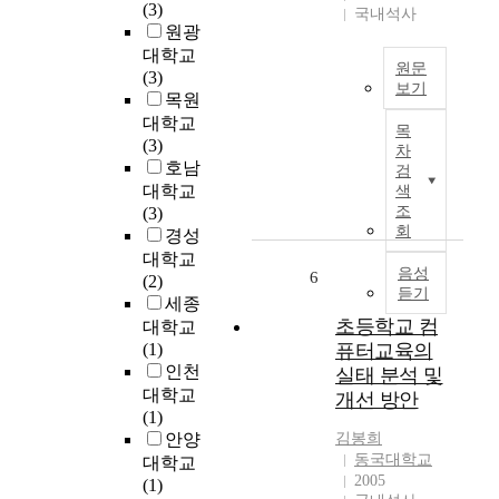
구
(3)
을
a
국내석사
급
사
원광
유
s
효
항
대학교
일
c
과
원문
을
(3)
하
h
가
보기
수
목원
게
a
날
I
렴
식
대학교
n
로
목
n
해
별
(3)
g
차
확
v
서
할
호남
e
검
대
e
W
수
d
대학교
색
되
s
i
있
조
t
(3)
고
t
B
회
는
h
경성
있
i
r
객
e
대학교
는
g
음성
o
6
체
c
(2)
추
듣기
a
(
인
o
세종
세
t
W
식
n
초등학교 컴
대학교
이
e
i
기
v
(1)
퓨터교육의
며
t
r
술
e
인천
실태 분석 및
이
h
e
이
n
대학교
개선 방안
는
e
l
다
t
(1)
국
c
e
.
i
안양
김봉희
가
u
s
이
o
동국대학교
대학교
기
r
s
중
n
2005
(1)
반
r
B