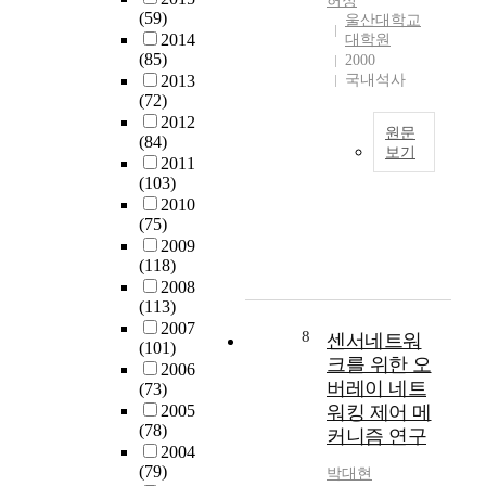
허정
라
및
S
T
또
e
(59)
울산대학교
에
개
e
a
는
e
2014
대학원
대
선
c
l
부
(85)
d
2000
한
방
u
k
착
2013
국내석사
a
심
안
r
)
(72)
함
n
각
에
i
서
2012
으
d
한
원문
대
t
(84)
비
로
e
보기
2
한
y
2011
스
써
f
차
내
동
(103)
M
를
객
f
적
용
형
2010
a
제
체
e
피
(75)
으
이
n
공
간
c
해
2009
로
의
a
하
의
t
로
(118)
,
어
g
는
정
t
직
2008
초
는
e
그
보
h
결
(113)
등
문
m
룹
이
a
될
2007
학
장
e
8
통
센서네트워
동
t
(101)
수
교
에
n
신
을
크를 위한 오
c
2006
있
교
서
t
시
가
o
버레이 네트
(73)
다
육
그
S
스
능
u
2005
워킹 제어 메
.
과
와
y
템
하
l
(78)
커니즘 연구
정
함
s
(
게
d
2004
기
의
께
t
G
하
(79)
h
박대현
반
컴
사