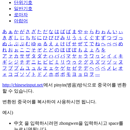
단위기호
일반기호
로마자
아랍어
あ
ぁ
か
が
さ
ざ
た
だ
な
は
ば
ぱ
ま
や
ゃ
ら
わ
ゎ
ん
い
ぃ
き
ぎ
し
じ
ち
ぢ
に
ひ
び
ぴ
み
り
う
ぅ
く
ぐ
す
ず
つ
づ
っ
ぬ
ふ
ぶ
ぷ
む
ゆ
ゅ
る
え
ぇ
け
げ
せ
ぜ
て
で
ね
へ
べ
ぺ
め
れ
お
ぉ
こ
ご
そ
ぞ
と
ど
の
ほ
ぼ
ぽ
も
よ
ょ
ろ
を
ア
ァ
カ
サ
ザ
タ
ダ
ナ
ハ
バ
パ
マ
ヤ
ャ
ラ
ワ
ヮ
ン
イ
ィ
キ
ギ
シ
ジ
チ
ヂ
ニ
ヒ
ビ
ピ
ミ
リ
ウ
ゥ
ク
グ
ス
ズ
ツ
ヅ
ッ
ヌ
フ
ブ
プ
ム
ユ
ュ
ル
エ
ェ
ケ
ゲ
セ
ゼ
テ
デ
ヘ
ベ
ペ
メ
レ
オ
ォ
コ
ゴ
ソ
ゾ
ト
ド
ノ
ホ
ボ
ポ
モ
ヨ
ョ
ロ
ヲ
―
http://chineseinput.net/
에서 pinyin(병음)방식으로 중국어를 변환
할 수 있습니다.
변환된 중국어를 복사하여 사용하시면 됩니다.
예시)
中文 을 입력하시려면
zhongwen
을 입력하시고 space를
누르시면됩니다.