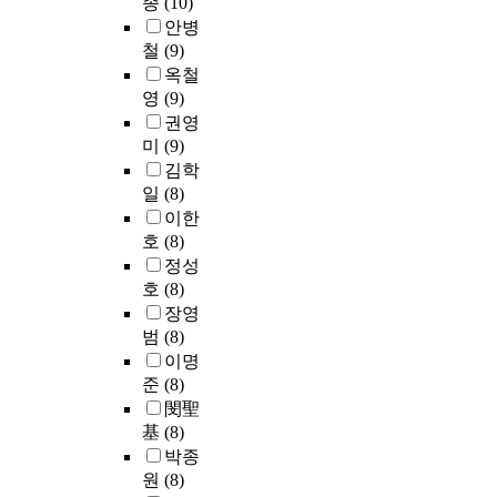
게
종
(10)
p
의
의
m
m
를
가
t
인
s
안병
원
성
u
i
극
능
s
식
,
철
(9)
리
을
n
s
복
성
i
되
상
를
해
옥철
i
t
하
을
n
었
향
이
결
영
(9)
c
h
고
인
t
으
링
해
하
a
권영
e
,
지
h
나
크
하
는
t
f
미
(9)
차
한
e
최
5
는
모
i
o
세
김학
각
b
근
0
교
델
o
u
대
국
일
(8)
a
에
M
육
을
n
n
A
가
t
이한
는
b
이
제
s
d
L
들
t
호
(8)
정
p
밑
안
s
a
L
과
l
정성
보
s
바
한
e
t
-
다
e
호
(8)
통
의
탕
다
r
i
I
양
f
신
장영
고
이
.
v
o
P
한
i
기
범
(8)
속
되
사
i
n
기
협
e
술
의
이명
어
전
c
o
반
회
l
의
전
준
(8)
야
의
e
f
네
에
d
급
송
하
뜻
閔聖
s
a
트
서
t
격
속
고
풀
基
(8)
p
n
워
R
o
한
도
,
이
r
I
박종
크
F
a
발
를
컴
말
o
T
통
원
(8)
I
n
전
지
퓨
에