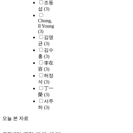
p
o
이
는
u
조동
,
대
해
루
e
m
다
E
n
섭
(3)
이
할
식
고
r
o
.
P
d
에
것
상
있
s
n
본
C
,
Chong,
따
이
하
다
o
i
논
네
n
Il Young
른
며
게
.
n
t
문
(3)
트
a
피
이
만
이
a
o
에
김명
워
v
해
에
든
러
l
r
서
크
균
(3)
a
는
따
다
한
i
i
설
와
l
김수
막
라
.
상
n
n
계
이
,
홍
(3)
대
서
-
f
g
하
동
a
李在
한
비
초
하
o
s
고
통
i
容
(3)
경
스
등
의
r
y
구
신
r
제
허정
품
학
어
m
s
현
망
,
적
석
(3)
질
교
관
a
t
한
을
s
손
에
丁一
학
계
t
e
G
이
p
실
영
榮
(3)
생
는
i
m
o
용
a
뿐
향
들
깊
서주
o
s
W
하
c
아
을
의
이
하
(3)
n
.
는
는
e
니
줄
현
1
l
H
W
모
a
라
여
오늘 본 자료
컴
의
e
o
i
바
n
인
러
퓨
의
a
w
B
일
d
명
가
터
미
k
e
r
R
c