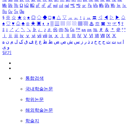
㎒
㎓
㎔
Ω
㏀
㏁
㎊
㎋
㎌
㏖
㏅
㎭
㎮
㎯
㏛
㎩
㎪
㎫
㎬
㏝
㏐
㏓
㏃
㏉
㏜
㏆
§
※
☆
★
○
●
◎
◇
◆
□
■
△
▽
→
←
↑
↓
↔
〓
◁
◀
▷
▶
♤
♠
♡
♥
♧
♣
⊙
◈
▣
◐
◑
▒
▤
▥
▨
▧
▦
▩
♨
☏
☎
☜
☞
¶
†
‡
↕
↗
↙
↖
↘
♭
♩
♪
♬
㉿
㈜
№
㏇
™
㏂
㏘
℡
＃
＆
＊
＠
ª
º
ⅰ
ⅱ
ⅲ
ⅳ
ⅴ
ⅵ
ⅶ
ⅷ
ⅸ
ⅹ
Ⅰ
Ⅱ
Ⅲ
Ⅳ
Ⅴ
Ⅵ
Ⅶ
Ⅷ
Ⅸ
Ⅹ
ا
ب
ت
ث
ج
ح
خ
د
ذ
ر
ز
س
ش
ص
ض
ط
ظ
ع
غ
ف
ق
ک
ل
م
ن
ه
و
ی
닫기
통합검색
국내학술논문
학위논문
해외학술논문
학술지