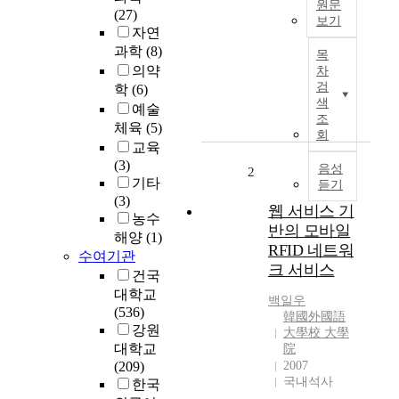
원문
(27)
보기
자연
최
과학
(8)
목
근
의약
차
사
검
학
(6)
이
색
예술
버
조
체육
(5)
공
회
교육
격
(3)
에
음성
2
기타
듣기
따
(3)
른
웹 서비스 기
농수
피
반의 모바일
해양
(1)
해
RFID 네트워
수여기관
는
크 서비스
건국
국
가
대학교
백일우
와
(536)
韓國外國語
민
강원
大學校 大學
생
대학교
院
그
(209)
2007
국내석사
리
한국