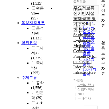
로
정확도순
(1,535)
많
주요정보통
원문
내림차순
이
정확도
신기반시설
없음
본
순
(95)
10개씩 출력
통제성향 평
내림차순
자
인기도
음성지원유무
가 방안에 대
료
순
조회
음성
10개씩
한 연구 =xA
연도순
지원
출력
Study on the
제목순
(1,131)
20개씩
Evaluation
저자순
학위유형
활
출력
Method of
발행기
용
국내
30개씩
Control
관순
도
석사
출력
Propensity for
(1,335)
높
50개씩
the Critical
국내
은
출력
Information
박사
자
100개씩
Infrastructure
(295)
료
출력
주제분류
한조형
공학
강원대학교
(1,556)
산업대학원
인문
2017
학
(29)
국내석사
사회
과학