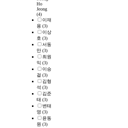
력
환
왔
별
a
n
연
Ho
이
i
·
경
고
할
n
f
Jeong
되
다
n
수
에
,
단
(4)
c
r
는
.
c
력
서
학
어
이재
e
a
문
R
r
·
사
생
와
w
용
(3)
r
제
F
e
통
용
들
표
i
e
점
이상
I
a
신
자
로
제
t
d
을
호
(3)
D
s
·
들
하
어
h
s
극
에
e
서동
금
은
여
가
t
e
복
대
d
만
(3)
융
한
금
의
h
n
하
한
t
최원
등
층
학
미
e
s
는
연
h
익
(3)
전
높
년
적
s
o
V
구
e
이승
분
은
이
으
i
r
o
는
s
야
걸
(3)
수
올
로
t
s
I
크
p
에
준
김형
라
상
u
,
P
게
a
걸
의
석
(3)
갈
-
a
a
음
인
c
쳐
서
수
하
김준
t
n
성
터
e
발
비
록
의
태
(3)
i
d
서
넷
i
생
스
컴
어
o
변태
v
비
을
n
할
품
퓨
관
n
i
영
(3)
스
이
g
수
질
터
계
o
d
기
윤동
용
r
있
을
에
를
f
e
술
하
원
(3)
o
고
기
대
이