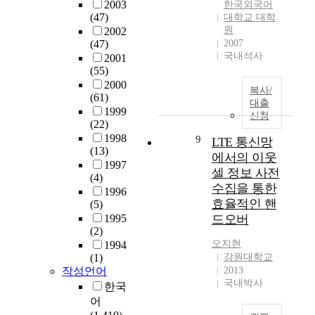
e
o
는
2003
a
한국외국어
시
퓨
용
m
W
(47)
대학교 대학
차
v
설
터
된
c
원
:
2002
세
e
에
교
단
e
(47)
2007
G
대
b
대
과
어
국내석사
r
2001
C
정
e
한
의
들
(55)
t
S
보
e
사
성
에
2000
i
o
기
n
복사/
이
(61)
격
의
f
v
술
i
대출
버
1999
및
해
i
e
신청
이
n
공
(22)
교
서
c
r
다
c
격
1998
9
육
그
LTE 통신망
a
W
.
o
과
(13)
내
의
t
에서의 이웃
i
현
n
그
1997
용
의
i
B
셀 정보 사전
재
c
(4)
에
을
미
o
r
R
수집을 통한
e
1996
따
분
를
n
o
F
i
효율적인 핸
(5)
른
석
확
f
)
I
v
1995
드오버
피
해
정
u
을
D
a
(2)
해
보
지
l
설
는
b
오지현
1994
사
면
을
f
계
물
(1)
강원대학교
l
례
지
수
i
하
작성언어
2013
류
e
는
식
있
l
국내박사
고
유
d
한국
국
,
다
l
구
통
u
어
내
원
.
m
현
을
r