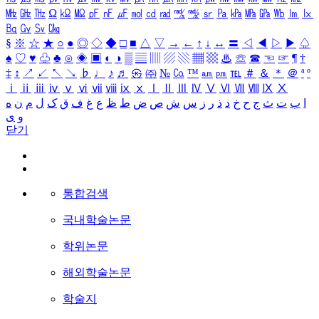
㎒
㎓
㎔
Ω
㏀
㏁
㎊
㎋
㎌
㏖
㏅
㎭
㎮
㎯
㏛
㎩
㎪
㎫
㎬
㏝
㏐
㏓
㏃
㏉
㏜
㏆
§
※
☆
★
○
●
◎
◇
◆
□
■
△
▽
→
←
↑
↓
↔
〓
◁
◀
▷
▶
♤
♠
♡
♥
♧
♣
⊙
◈
▣
◐
◑
▒
▤
▥
▨
▧
▦
▩
♨
☏
☎
☜
☞
¶
†
‡
↕
↗
↙
↖
↘
♭
♩
♪
♬
㉿
㈜
№
㏇
™
㏂
㏘
℡
＃
＆
＊
＠
ª
º
ⅰ
ⅱ
ⅲ
ⅳ
ⅴ
ⅵ
ⅶ
ⅷ
ⅸ
ⅹ
Ⅰ
Ⅱ
Ⅲ
Ⅳ
Ⅴ
Ⅵ
Ⅶ
Ⅷ
Ⅸ
Ⅹ
ا
ب
ت
ث
ج
ح
خ
د
ذ
ر
ز
س
ش
ص
ض
ط
ظ
ع
غ
ف
ق
ک
ل
م
ن
ه
و
ی
닫기
통합검색
국내학술논문
학위논문
해외학술논문
학술지