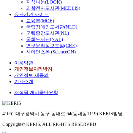
h
지식나눔(LOOK)
n
o
에
a
의학전자도서관(MEDLIS)
t
r
는
r
m
유관기관 사이트
p
그
m
o
교육부(MOE)
h
와
a
d
국립장애인도서관(NLD)
i
더
c
u
국립중앙도서관(NL)
s
불
o
l
국회도서관(NAL)
m
어
l
a
연구윤리정보포털(CRE)
a
신
o
t
사이언스온 (ScienceON)
m
경
g
o
o
세
i
r
이용약관
n
포
c
s
개인정보처리방침
g
에
a
o
개인정보 재동의
t
서
l
f
기관소개
h
의
a
G
e
후
c
A
저작물 게시중단요청
t
생
t
B
r
유
i
A
e
전
o
A
e
학
41061 대구광역시 동구 동내로 64(동내동1119) KERIS빌딩
n
r
s
에
s
e
o
대
Copyright© KERIS. ALL RIGHTS RESERVED
,
c
f
한
s
e