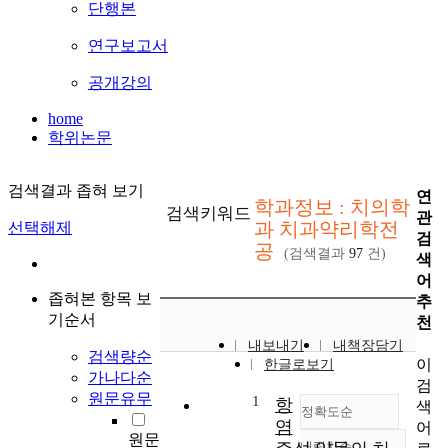
단행본
연구보고서
공개강의
home
학위논문
검색결과 좁혀 보기
연
학과정보 : 치의학
검색키워드
관
과 치과약리학전
선택해제
검
공
(검색결과
97
건)
색
어
좁혀본 항목 보
추
기순서
천
내보내기
내책장담기
검색량순
이
한글로보기
가나다순
검
원문유무
1
항
색
정확도순
염
어
원문
내림차순