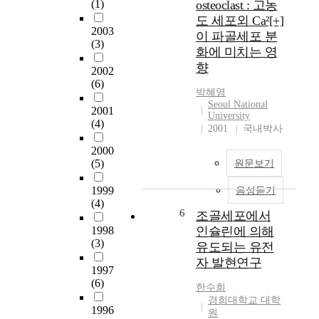
(1)
osteoclast : 고농
c
도 세포외 Ca²[+]
o
2003
이 파골세포 분
n
(3)
화에 미치는 영
d
u
향
2002
c
(6)
박혜영
t
Seoul National
e
2001
University
d
(4)
2001
국내박사
1
2000
)
(5)
원문보기
t
o
1999
음성듣기
i
(4)
n
6
조골세포에서
v
1998
인슐린에 의해
e
(3)
유도되는 유전
s
자 발현연구
t
1997
i
(6)
한수희
g
경희대학교 대학
a
1996
원