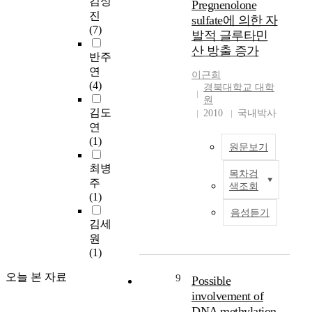
김성
Pregnenolone
h
e
진
sulfate에 의한 자
o
d
(7)
l
발적 글루타민
p
o
산 방출 증가
r
반주
g
e
연
y
이근희
g
(4)
경북대학교 대학
a
n
원
n
a
김도
2010
국내박사
d
n
연
w
e
(1)
o
원문보기
s
o
t
최병
d
목차검
P
e
주
p
색조회
r
r
(1)
r
e
o
음성듣기
o
g
i
김세
p
n
d
원
e
e
s
(1)
r
n
,
t
o
오늘 본 자료
9
s
Possible
y
l
u
involvement of
o
o
c
DNA methylation
f