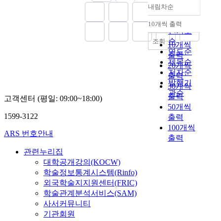
n
암
a
내림차순
c
정확도
y
에
n
o
순
a
서
10개씩 출력
d
내림차순
r
인기도
n
종
h
t
순
d
양
조회
10개씩
a
i
R
억
연도순
출력
s
c
u
제
제목순
a
20개씩
o
m
유
저자순
v
출력
s
a
전
발행기
a
30개씩
t
n
자
관순
r
출력
e
고객센터 (평일: 09:00~18:00)
i
를
i
r
50개씩
a
대
e
1599-3122
o
출력
a
상
t
n
100개씩
n
으
ARS 번호안내
y
e
출력
d
로
o
,
D
진
관련누리집
f
a
N
행
대학공개강의(KOCW)
n
r
A
되
학술정보통계시스템(Rinfo)
e
e
p
었
외국학술지지원센터(FRIC)
u
p
o
으
학술관계분석서비스(SAM)
r
o
l
나
o
사서커뮤니티
t
y
최
p
기관회원
e
m
근