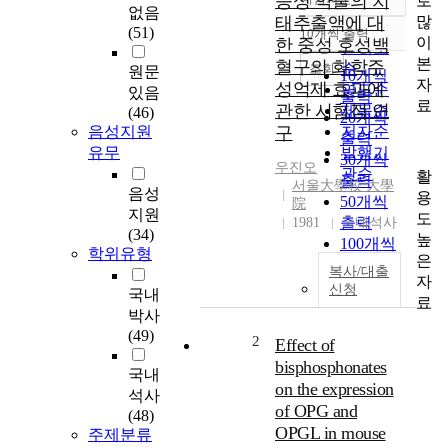
증성 약물의 치
로
정확도
없음
많
태추출액에 대
순
(51)
10개씩 출력
내림차순
이
한 중성 호성백
인기도
본
혈구의 화학주
순
조회
원문
10개씩
자
성억제 효과에
연도순
있음
출력
료
관한 시험적 연
제목순
(46)
20개씩
음성지원
구
저자순
출력
유무
발행기
30개씩
우진오
관순
활
출력
서울大學校 大學
음성
용
50개씩
院
지원
도
출력
1981
국내석사
(34)
높
100개씩
학위유형
은
출력
복사/대출
자
신청
국내
료
박사
(49)
2
Effect of
bisphosphonates
국내
on the expression
석사
of OPG and
(48)
OPGL in mouse
주제분류