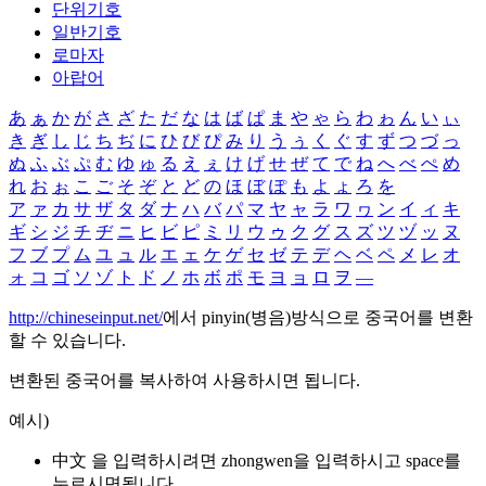
단위기호
일반기호
로마자
아랍어
あ
ぁ
か
が
さ
ざ
た
だ
な
は
ば
ぱ
ま
や
ゃ
ら
わ
ゎ
ん
い
ぃ
き
ぎ
し
じ
ち
ぢ
に
ひ
び
ぴ
み
り
う
ぅ
く
ぐ
す
ず
つ
づ
っ
ぬ
ふ
ぶ
ぷ
む
ゆ
ゅ
る
え
ぇ
け
げ
せ
ぜ
て
で
ね
へ
べ
ぺ
め
れ
お
ぉ
こ
ご
そ
ぞ
と
ど
の
ほ
ぼ
ぽ
も
よ
ょ
ろ
を
ア
ァ
カ
サ
ザ
タ
ダ
ナ
ハ
バ
パ
マ
ヤ
ャ
ラ
ワ
ヮ
ン
イ
ィ
キ
ギ
シ
ジ
チ
ヂ
ニ
ヒ
ビ
ピ
ミ
リ
ウ
ゥ
ク
グ
ス
ズ
ツ
ヅ
ッ
ヌ
フ
ブ
プ
ム
ユ
ュ
ル
エ
ェ
ケ
ゲ
セ
ゼ
テ
デ
ヘ
ベ
ペ
メ
レ
オ
ォ
コ
ゴ
ソ
ゾ
ト
ド
ノ
ホ
ボ
ポ
モ
ヨ
ョ
ロ
ヲ
―
http://chineseinput.net/
에서 pinyin(병음)방식으로 중국어를 변환
할 수 있습니다.
변환된 중국어를 복사하여 사용하시면 됩니다.
예시)
中文 을 입력하시려면
zhongwen
을 입력하시고 space를
누르시면됩니다.