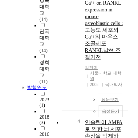
경북
Ca²+ on RANKL
대학
expression in
교
mouse
(14)
osteoblastic cells :
고농도 세포외
단국
Ca²+의 마우스
대학
조골세포
교
RANKL발현 조
(14)
절기전
경희
김진미
대학
서울대학교 대학
교
원
(11)
2002
국내박사
발행연도
2023
원문보기
(1)
음성듣기
2018
4
인슐린이 AMPA
(3)
로 인한 뇌 세포
2016
손상을 억제하