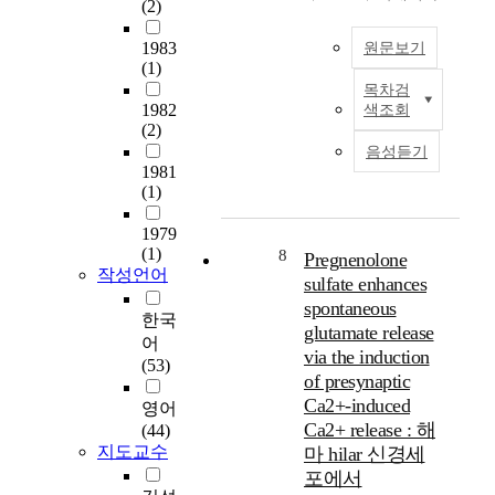
(2)
l
i
1983
원문보기
t
(1)
y
목차검
3
,
1982
색조회

g
(2)
-
r
음성듣기
H
1981
o
y
(1)
w
d
t
r
1979
h
o
(1)
8
Pregnenolone
,
x
작성언어
sulfate enhances
n
y
e
spontaneous
,
한국
e
glutamate release
5
어
d
via the induction

(53)
l
of presynaptic
-
e
Ca2+-induced
r
영어
m
Ca2+ release : 해
e
(44)
o
d
지도교수
마 hilar 신경세
r
u
포에서
p
c