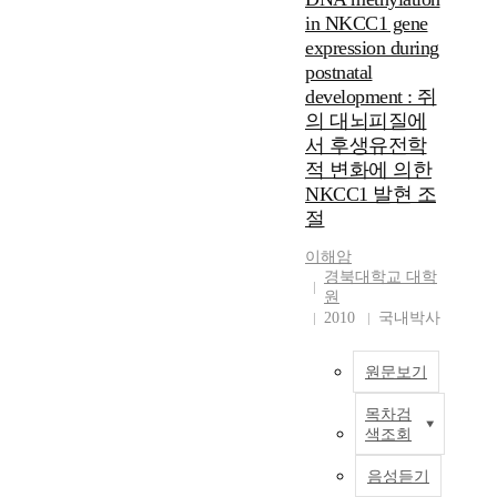
n
h
in NKCC1 gene
2
e
a
4
expression during
s
s
N
postnatal
u
a
o
development : 쥐
l
l
r
의 대뇌피질에
f
l
w
a
서 후생유전학
o
a
t
적 변화에 의한
p
y
e
r
NKCC1 발현 조
s
(
e
절
p
P
g
r
S
n
이해암
u
)
경북대학교 대학
a
c
a
원
n
e
2010
국내박사
c
o
p
t
l
r
s
o
원문보기
o
a
n
v
s
e
목차검
e
후
a
(
색조회
n
생
n
A
a
유
e
음성듣기
l
n
전
x