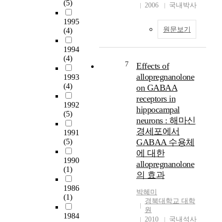
t
(5)
2006
국내박사
e
1995
v
원문보기
(4)
a
r
1994
i
(4)
a
7
Effects of
b
allopregnanolone
1993
i
(4)
on GABAA
l
receptors in
i
1992
hippocampal
t
(5)
neurons : 해마신
y
경세포에서
i
1991
n
(5)
GABAA 수용체
a
에 대한
1990
d
allopregnanolone
(1)
a
의 효과
p
1986
t
박혜미
(1)
a
경북대학교 대학
b
원
1984
2010
국내석사
i