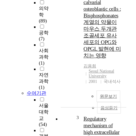
calvarial
의약
osteoblastic cells :
학
Bisphosphonates
(89)
계열의 약물이
마우스 두개관
공학
조골세포 유사
(7)
세포의 OPG와
OPGL 발현에 미
사회
치는 영향
과학
(1)
김용희
Seoul National
자연
University
과학
2001
국내석사
(1)
수여기관
원문보기
서울
음성듣기
대학
3
교
Regulatory
(54)
mechanism of
high extracellular