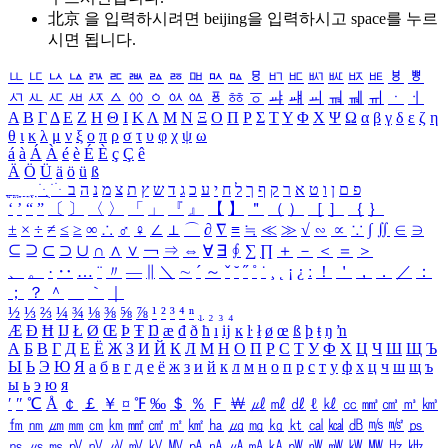
北京 을 입력하시려면
beijing
을 입력하시고 space를 누르
시면 됩니다.
ㅥ
ㅦ
ㅧ
ㅨ
ㅩ
ㅪ
ㅫ
ㅬ
ㅭ
ㅮ
ㅯ
ㅰ
ㅱ
ㅲ
ㅳ
ㅴ
ㅵ
ㅶ
ㅷ
ㅸ
ㅹ
ㅺ
ㅻ
ㅼ
ㅽ
ㅾ
ㅿ
ㆀ
ㆁ
ㆂ
ㆃ
ㆄ
ㆅ
ㆆ
ㆇ
ㆈ
ㆉ
ㆊ
ㆋ
ㆌ
ㆍ
ㆎ
Α
Β
Γ
Δ
Ε
Ζ
Η
Θ
Ι
Κ
Λ
Μ
Ν
Ξ
Ο
Π
Ρ
Σ
Τ
Υ
Φ
Χ
Ψ
Ω
α
β
γ
δ
ε
ζ
η
θ
ι
κ
λ
μ
ν
ξ
ο
π
ρ
σ
τ
υ
φ
χ
ψ
ω
á
à
Á
À
é
è
É
È
ç
Ç
ê
Ä
Ö
Ü
ä
ö
ü
ß
ְ
ֳ
ֲ
ֱ
ָ
ַ
ֵ
ֶ
ִ
ֹ
ּ
ֻ
ׂ
ׁ
ּ
ב
ה
נ
מ
צ
ת
ץ
ש
ד
ג
כ
ע
י
ח
ל
ך
ף
ק
ר
א
ט
ו
ן
ם
פ
‘
’
“
”
〔
〕
〈
〉
「
」
『
』
【
】
＂
（
）
［
］
｛
｝
±
×
÷
≠
≤
≥
∞
∴
♂
♀
∠
⊥
⌒
∂
∇
≡
≒
≪
≫
√
∽
∝
∵
∫
∬
∈
∋
⊆
⊇
⊂
⊃
∪
∩
∧
∨
￢
⇒
⇔
∀
∃
∮
∑
∏
＋
－
＜
＝
＞
、
。
·
‥
…
¨
〃
―
∥
＼
∼
´
～
ˇ
˘
˝
˚
˙
¸
˛
¡
¿
ː
！
＇
，
．
／
：
；
？
＾
＿
｀
｜
½
⅓
⅔
¼
¾
⅛
⅜
⅝
⅞
¹
²
³
⁴
ⁿ
₁
₂
₃
₄
Æ
Ð
Ħ
Ĳ
Ł
Ø
Œ
Þ
Ŧ
Ŋ
æ
đ
ð
ħ
ı
ĳ
ĸ
ŀ
ł
ø
œ
ß
þ
ŧ
ŋ
ŉ
А
Б
В
Г
Д
Е
Ё
Ж
З
И
Й
К
Л
М
Н
О
П
Р
С
Т
У
Ф
Х
Ц
Ч
Ш
Щ
Ъ
Ы
Ь
Э
Ю
Я
а
б
в
г
д
е
ё
ж
з
и
й
к
л
м
н
о
п
р
с
т
у
ф
х
ц
ч
ш
щ
ъ
ы
ь
э
ю
я
′
″
℃
Å
￠
￡
￥
¤
℉
‰
＄
％
Ｆ
￦
㎕
㎖
㎗
ℓ
㎘
㏄
㎣
㎤
㎥
㎦
㎙
㎚
㎛
㎜
㎝
㎞
㎟
㎠
㎡
㎢
㏊
㎍
㎎
㎏
㏏
㎈
㎉
㏈
㎧
㎨
㎰
㎱
㎲
㎳
㎴
㎵
㎶
㎷
㎸
㎹
㎀
㎁
㎂
㎃
㎄
㎺
㎻
㎽
㎾
㎿
㎐
㎑