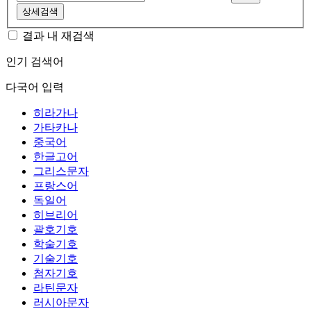
상세검색
결과 내 재검색
인기 검색어
다국어 입력
히라가나
가타카나
중국어
한글고어
그리스문자
프랑스어
독일어
히브리어
괄호기호
학술기호
기술기호
첨자기호
라틴문자
러시아문자