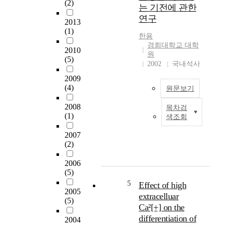
(2)
는 기전에 관한
연구
2013
(1)
한용
경희대학교 대학
2010
원
(5)
2002
국내석사
2009
(4)
원문보기
2008
목차검
T
(1)
색조회
h
i
2007
s
(2)
s
t
2006
u
(5)
d
5
Effect of high
2005
y
extracelluar
(5)
w
Ca²[+] on the
a
differentiation of
2004
s