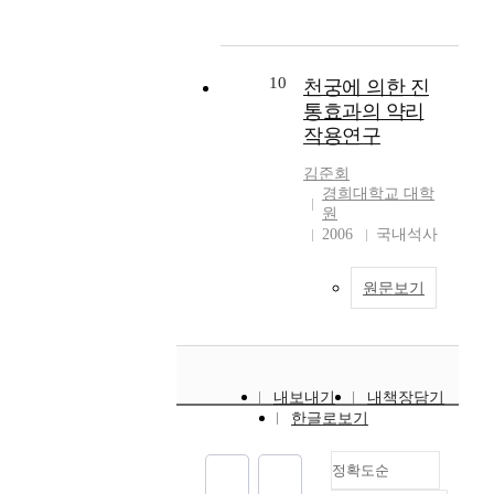
l
c
학
c
o
e
적
i
P
s
변
t
)
i
화
10
천궁에 의한 진
a
a
n
에
통효과의 약리
t
n
t
의
o
작용연구
d
r
한
r
t
o
유
김준회
y
e
d
전
경희대학교 대학
n
t
u
자
원
e
r
c
발
2006
국내석사
u
a
e
현
r
h
d
조
o
원문보기
y
f
절
m
d
r
에
o
r
o
대
d
o
m
한
u
-
G
연
l
내보내기
내책장담기
d
e
구
a
한글로보기
e
r
는
t
o
m
주
o
x
정확도순
a
로
r
y