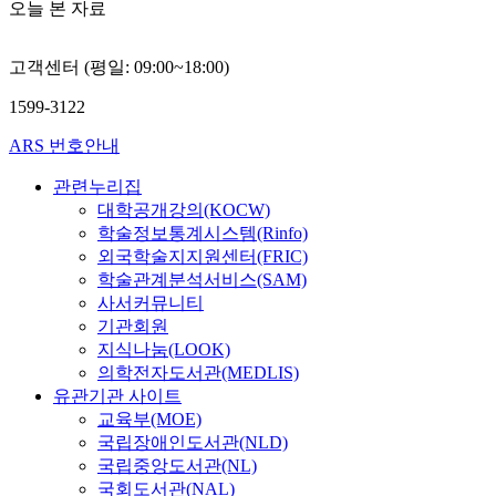
u
환
에
리
오늘 본 자료
속
속
런
수
준
s
경
결
에
철
도
한
직
과
t
에
함
관
도
저
흐
적
검
고객센터 (평일: 09:00~18:00)
r
적
이
한
가
하
름
분
증
i
용
발
항
개
및
속
리
방
1599-3122
e
가
생
목
통
경
에
를
법
s
능
하
을
되
부
국
ARS 번호안내
수
에
.
한
면
국
면
․
내
행
대
I
통
시
가
서
호
관련누리집
에
하
한
n
합
스
에
도
남
대학공개강의(KOCW)
서
면
연
p
데
템
서
입
고
도
학술정보통계시스템(Rinfo)
서
구
a
이
을
관
된
속
경
외국학술지지원센터(FRIC)
철
로
r
터
수
리
차
철
보
학술관계분석서비스(SAM)
도
대
t
수
리
할
량
도
고
사서커뮤니티
시
부
i
집
하
사
은
열
속
스
기관회원
분
c
구
는
항
동
차
철
템
지식나눔(LOOK)
통
u
조
사
과
력
운
도
에
신
의학전자도서관(MEDLIS)
l
를
후
철
집
행
를
대
,
유관기관 사이트
a
제
정
도
중
확
필
한
신
교육부(MOE)
r
안
비
운
식
대
두
통
호
국립장애인도서관(NLD)
,
한
를
영
의
에
로
합
,
국립중앙도서관(NL)
t
다
시
기
차
따
주
되
전
국회도서관(NAL)
h
.
행
관
량
른