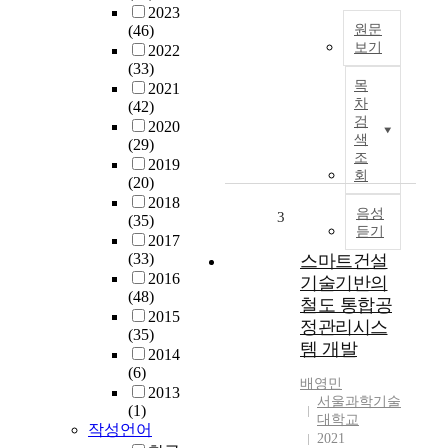
2023
한
(46)
원문
이
보기
2022
행
(33)
국
방
목
2021
내
안
차
(42)
철
에
검
2020
도
관
색
(29)
사
한
조
2019
고
연
회
(20)
를
구
2018
효
음성
이
3
(35)
듣기
율
다
2017
적
.
(33)
스마트건설
으
2016
기술기반의
로
본
(48)
철도 통합공
예
논
2015
정관리시스
방
(35)
문
템 개발
하
2014
에
(6)
려
서
배영민
2013
면
는
서울과학기술
(1)
철
철
대학교
작성언어
도
도
2021