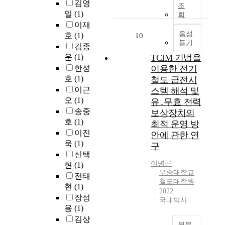
n
확
김영
자
및
높
조
가
것
a
장
일
(1)
는
철
회
여
는
이
n
성
철
이재
도
야
I
철
라
d
측
도
음성
운
호
(1)
10
하
.
도
할
C
면
듣기
시
행
며
김종
연
산
수
o
에
스
안
,
운
(1)
TCIM 기법을
구
업
있
m
서
템
전
정
목
한성
이용한 전기
의
다
m
한
의
성
비
적
호
(1)
철도 급전시
국
.
u
계
정
확
인
및
가
이근
스템 해석 및
n
를
비
보
력
필
간
오
(1)
본
유․무효 전력
i
가
목
를
의
요
연
연
송중
보상장치의
c
진
적
위
고
성
결
구
호
(1)
최적 운영 방
a
다
인
해
령
과
는
이진
t
.
안에 관한 연
안
철
화
철
운
그
욱
(1)
i
전
구
도
를
도
영
동
o
본
신택
성
안
대
는
체
안
n
논
이병곤
과
현
(1)
전
비
늘
계
자
우송대학교
T
문
가
법
전태
가
어
를
동
철도대학원
e
에
용
을
현
(1)
필
나
통
차
2022
c
서
도
일
요
장성
는
합
국내박사
나
h
는
를
부
하
수
용
(1)
하
철
n
이
유
개
였
송
김상
기
도
o
러
지
원문