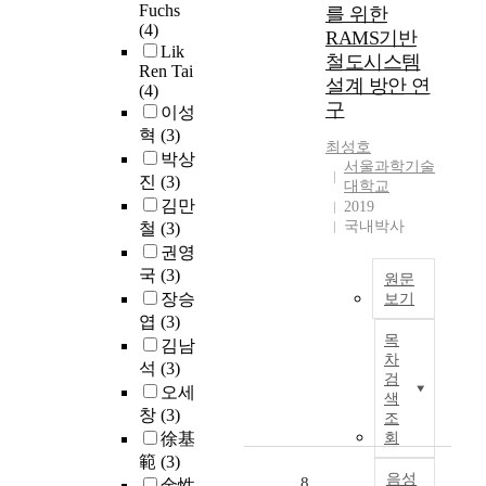
한
Fuchs
u
보
를 위한
철
공
요
(4)
s
와
RAMS기반
도
정
소
Lik
t
유
안
철도시스템
관
중
Ren Tai
r
지
전
리
설계 방안 연
(4)
의
i
관
정
가
구
이성
하
a
리
책
필
나
혁
(3)
l
효
수
요
최성호
는
박상
R
율
립
서울과학기술
하
이
진
(3)
e
향
대학교
기
고
용
김만
v
상
2019
관
,
하
국내박사
o
을
철
(3)
이
철
는
l
위
권영
나
도
승
u
해
국
(3)
철
차
원문
객
t
실
도
장승
량
보기
,
i
시
운
의
엽
(3)
유
운
o
간
영
목
예
김남
럽
영
n
상
차
기
지
석
(3)
을
자
,
태
검
관
정
오세
중
및
색
w
감
들
비
심
창
(3)
유
조
h
시
은
를
으
지
徐基
회
i
와
철
위
로
보
範
(3)
c
통
도
한
시
음성
수
8
金性