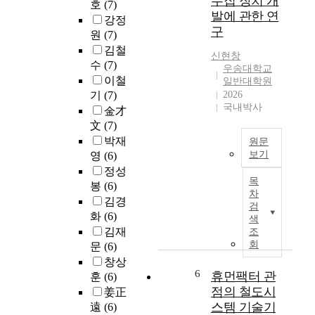
수집 장치 개
o
호
(7)
히
량
발에 관한 연
g
강정
,
시
구
y
원
(7)
철
스
i
도
김철
템
신현창
s
운
발
수
(7)
우송대학교
a
행
전
이철
일반대학원
t
장
으
기
(7)
2026
t
애
로
국내박사
金才
r
의
차
文
(7)
a
약
량
박재
원문
c
5
정
보기
영
(6)
t
0
비
정성
i
철
%
진
목
봉
(6)
n
도
를
단
차
g
선
김경
차
설
검
a
로
화
(6)
지
비
색
t
변
김재
하
조
의
t
환
회
고
문
(6)
고
e
경
있
도
창상
n
은
6
는
휴먼팩터 관
화
훈
(6)
t
다
철
가
점의 철도시
姜正
i
양
도
요
스템 기술기
遠
(6)
o
한