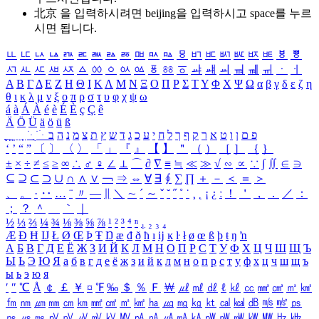
北京 을 입력하시려면
beijing
을 입력하시고 space를 누르
시면 됩니다.
ㅥ
ㅦ
ㅧ
ㅨ
ㅩ
ㅪ
ㅫ
ㅬ
ㅭ
ㅮ
ㅯ
ㅰ
ㅱ
ㅲ
ㅳ
ㅴ
ㅵ
ㅶ
ㅷ
ㅸ
ㅹ
ㅺ
ㅻ
ㅼ
ㅽ
ㅾ
ㅿ
ㆀ
ㆁ
ㆂ
ㆃ
ㆄ
ㆅ
ㆆ
ㆇ
ㆈ
ㆉ
ㆊ
ㆋ
ㆌ
ㆍ
ㆎ
Α
Β
Γ
Δ
Ε
Ζ
Η
Θ
Ι
Κ
Λ
Μ
Ν
Ξ
Ο
Π
Ρ
Σ
Τ
Υ
Φ
Χ
Ψ
Ω
α
β
γ
δ
ε
ζ
η
θ
ι
κ
λ
μ
ν
ξ
ο
π
ρ
σ
τ
υ
φ
χ
ψ
ω
á
à
Á
À
é
è
É
È
ç
Ç
ê
Ä
Ö
Ü
ä
ö
ü
ß
ְ
ֳ
ֲ
ֱ
ָ
ַ
ֵ
ֶ
ִ
ֹ
ּ
ֻ
ׂ
ׁ
ּ
ב
ה
נ
מ
צ
ת
ץ
ש
ד
ג
כ
ע
י
ח
ל
ך
ף
ק
ר
א
ט
ו
ן
ם
פ
‘
’
“
”
〔
〕
〈
〉
「
」
『
』
【
】
＂
（
）
［
］
｛
｝
±
×
÷
≠
≤
≥
∞
∴
♂
♀
∠
⊥
⌒
∂
∇
≡
≒
≪
≫
√
∽
∝
∵
∫
∬
∈
∋
⊆
⊇
⊂
⊃
∪
∩
∧
∨
￢
⇒
⇔
∀
∃
∮
∑
∏
＋
－
＜
＝
＞
、
。
·
‥
…
¨
〃
―
∥
＼
∼
´
～
ˇ
˘
˝
˚
˙
¸
˛
¡
¿
ː
！
＇
，
．
／
：
；
？
＾
＿
｀
｜
½
⅓
⅔
¼
¾
⅛
⅜
⅝
⅞
¹
²
³
⁴
ⁿ
₁
₂
₃
₄
Æ
Ð
Ħ
Ĳ
Ł
Ø
Œ
Þ
Ŧ
Ŋ
æ
đ
ð
ħ
ı
ĳ
ĸ
ŀ
ł
ø
œ
ß
þ
ŧ
ŋ
ŉ
А
Б
В
Г
Д
Е
Ё
Ж
З
И
Й
К
Л
М
Н
О
П
Р
С
Т
У
Ф
Х
Ц
Ч
Ш
Щ
Ъ
Ы
Ь
Э
Ю
Я
а
б
в
г
д
е
ё
ж
з
и
й
к
л
м
н
о
п
р
с
т
у
ф
х
ц
ч
ш
щ
ъ
ы
ь
э
ю
я
′
″
℃
Å
￠
￡
￥
¤
℉
‰
＄
％
Ｆ
￦
㎕
㎖
㎗
ℓ
㎘
㏄
㎣
㎤
㎥
㎦
㎙
㎚
㎛
㎜
㎝
㎞
㎟
㎠
㎡
㎢
㏊
㎍
㎎
㎏
㏏
㎈
㎉
㏈
㎧
㎨
㎰
㎱
㎲
㎳
㎴
㎵
㎶
㎷
㎸
㎹
㎀
㎁
㎂
㎃
㎄
㎺
㎻
㎽
㎾
㎿
㎐
㎑