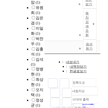
정
다
수
암
(1)
위
차
l
한
보기
하
하
.
요
하
유원
량
o
문
기
여
따
고
와
여
에
희
(1)
목
g
제
위
철
라
속
운
우
일
김은
차
y
를
해
도
서
철
송
선
부
검
겸
(1)
(
해
각
차
안
도
시
물
색
적
이일
I
결
종
량
전
건
간
조
리
용
C
하
화
(1)
정
이
하
설
단
회
적
되
T
기
비
박찬
력
고
에
축
으
었
)
위
체
우
(1)
관
효
따
음성
이
로
던
,
해
계
리
듣기
김홍
율
른
라
철
휴
i
A
를
기
적
고
석
(1)
는
도
먼
s
l
연
술
인
속
시
김석
산
팩
r
l
내보내기
구
기
S
노
대
(1)
업
터
내책장담기
a
-
하
준
m
선
적
정병
시
관
한글로보기
p
I
여
을
a
과
요
현
(1)
스
점
i
P
철
제
r
건
구
최상
템
의
d
기
도
정
정확도순
t
설
에
에
현
(1)
연
l
반
시
하
차
후
부
대
구
오지
y
I
내림차순
스
였
량
수
정확도
응
한
를
택
(1)
a
o
템
으
기
십
순
하
수
철
10개씩 출력
정성
f
T
내림차순
의
며
지
년
기
인기도
평
도
균
(1)
f
센
정
,
의
이
위
순
조회