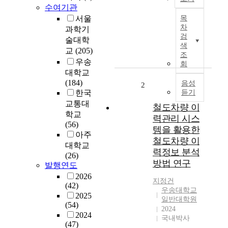
수여기관
본
서울
목
論
차
과학기
文
검
술대학
은
색
교
(205)
고
조
우송
속
회
대학교
철
(184)
도
음성
2
한국
듣기
차
교통대
량
철도차량 이
의
학교
력관리 시스
스
(56)
템을 활용한
마
아주
철도차량 이
트
대학교
력정보 분석
차
(26)
방법 연구
량
발행연도
기
2026
지정건
지
(42)
우송대학교
구
2025
일반대학원
(54)
축
2024
2024
을
국내박사
(47)
위