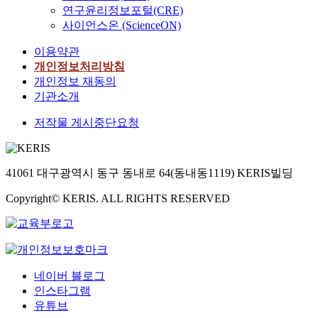
요
고
력
e
제
연구윤리정보포털(CRE)
하
등
이
선
간
단
시
i
안
사이언스온 (ScienceON)
였
이
었
로
선
일
스
n
된
다
관
으
용
철
화
템
이용약관
t
시
.
리
나
량
도
된
이
개인정보처리방침
r
스
그
할
,
확
고
접
설
o
템
개인정보 재동의
러
사
2
충
속
근
치
d
은
기관소개
나
항
0
이
화
방
되
u
T
사
을
1
필
를
법
는
저작물 게시중단요청
c
C
후
구
4
요
추
으
관
t
P
정
분
년
하
진
로
제
i
/
비
하
도
다
하
표
센
o
I
는
고
고
.
고
41061 대구광역시 동구 동내로 64(동내동1119) KERIS빌딩
준
터
n
P
시
있
속
있
화
,
o
기
스
다
Copyright© KERIS. ALL RIGHTS RESERVED
차
또
으
를
선
f
반
템
.
량
한
며
제
로
s
표
에
철
표
전
토
시
변
m
준
큰
도
준
기
목
하
유
a
통
결
운
화
를
,
여
지
r
신
함
영
의
공
궤
철
보
네이버 블로그
t
을
발
자
정
급
도
도
수
인스타그램
t
적
생
가
부
하
,
시
설
유튜브
e
용
시
관
정
는
전
장
비