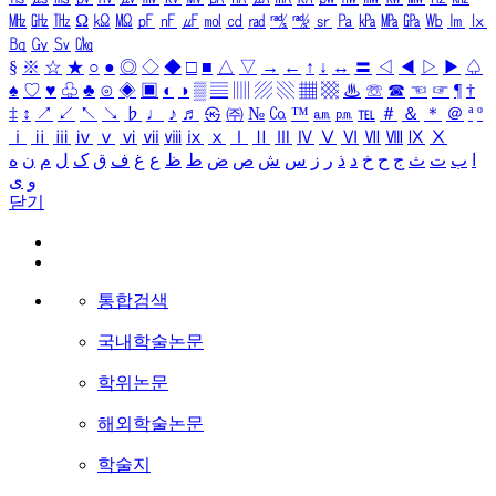
㎒
㎓
㎔
Ω
㏀
㏁
㎊
㎋
㎌
㏖
㏅
㎭
㎮
㎯
㏛
㎩
㎪
㎫
㎬
㏝
㏐
㏓
㏃
㏉
㏜
㏆
§
※
☆
★
○
●
◎
◇
◆
□
■
△
▽
→
←
↑
↓
↔
〓
◁
◀
▷
▶
♤
♠
♡
♥
♧
♣
⊙
◈
▣
◐
◑
▒
▤
▥
▨
▧
▦
▩
♨
☏
☎
☜
☞
¶
†
‡
↕
↗
↙
↖
↘
♭
♩
♪
♬
㉿
㈜
№
㏇
™
㏂
㏘
℡
＃
＆
＊
＠
ª
º
ⅰ
ⅱ
ⅲ
ⅳ
ⅴ
ⅵ
ⅶ
ⅷ
ⅸ
ⅹ
Ⅰ
Ⅱ
Ⅲ
Ⅳ
Ⅴ
Ⅵ
Ⅶ
Ⅷ
Ⅸ
Ⅹ
ا
ب
ت
ث
ج
ح
خ
د
ذ
ر
ز
س
ش
ص
ض
ط
ظ
ع
غ
ف
ق
ک
ل
م
ن
ه
و
ی
닫기
통합검색
국내학술논문
학위논문
해외학술논문
학술지