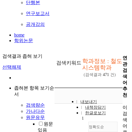
단행본
연구보고서
공개강의
home
학위논문
검색결과 좁혀 보기
연
학과정보 : 철도
검색키워드
관
시스템학과
선택해제
검
(검색결과
471
건)
색
어
좁혀본 항목 보기순
추
서
천
내보내기
검색량순
이
내책장담기
가나다순
한글로보기
검
원문유무
1
색
원문
어
정확도순
있음