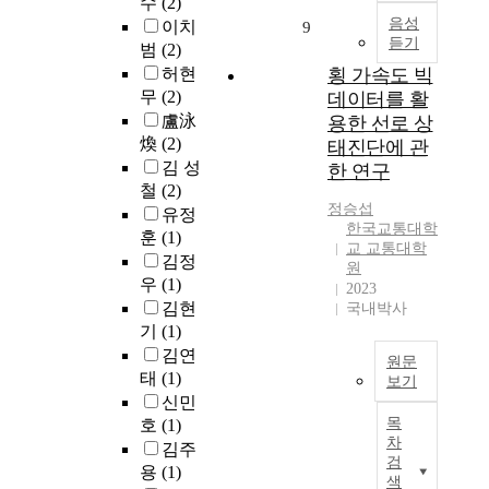
A
수
(2)
을
없
a
템
가
하
T
음성
이치
9
받
이
l
은
에
고
듣기
P
범
(2)
으
일
e
설
서
있
시
면
허현
횡 가속도 빅
반
r
비
는
으
스
서
국
무
(2)
데이터를 활
a
및
철
며
템
철
민
盧泳
용한 선로 상
b
제
도
,
에
도
이
煥
(2)
태진단에 관
a
조
차
부
서
산
나
김 성
s
사
한 연구
량
품
정
업
근
e
별
철
(2)
의
단
차
의
로
정승섭
d
로
유정
체
위
역
통
자
한국교통대학
o
분
훈
(1)
계
에
무
합
가
교 교통대학
n
산
적
김정
대
정
을
원
철
I
운
인
한
우
(1)
차
2023
추
도
n
영
관
정
통
김현
국내박사
진
를
f
되
리
비
과
기
(1)
하
이
o
어
및
연
방
김연
게
용
원문
r
데
정
속
지
된
태
(1)
하
보기
m
이
비
성
에
다
거
신민
a
터
철
품
의
관
.
나
목
호
(1)
t
통
도
질
효
한
유
차
일
김주
i
합
운
향
율
연
검
럽
하
용
(1)
o
과
영
상
을
구
색
국
는