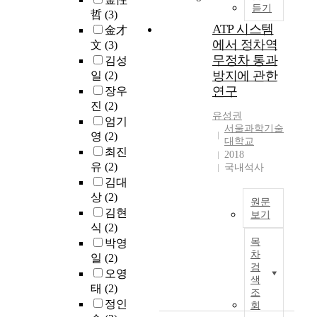
h
합
차
상
듣기
작
자
哲
(3)
r
적
량
태
된
에
ATP 시스템
e
인
金才
으
기
철
게
에서 정차역
p
데
文
(3)
로
반
도
안
r
이
무정차 통과
김성
인
유
산
전
e
터
방지에 관한
한
일
(2)
지
업
하
s
관
고
연구
보
장우
이
고
e
리
장
수
진
(2)
부
편
n
체
유성권
원
(
엄기
활
리
t
계
서울과학기술
인
C
영
(2)
전
한
대학교
s
가
을
B
략
최진
철
2018
a
요
집
M
은
유
(2)
도
국내석사
n
구
중
)
유
시
김대
e
된
관
체
럽
설
상
(2)
w
다
리
원문
계
통
물
김현
i
.
보기
하
의
합
을
식
(2)
n
그
여
패
요
과
제
d
러
목
박영
야
러
약
함
공
차
u
나
일
(2)
한
다
께
하
검
s
기
다
오영
임
제
더
여
색
t
존
.
태
(2)
이
목
욱
조
재
r
시
변
정인
:
회
힘
해
i
스
국
화