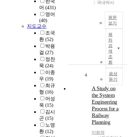
한국
사
차
국내박사
어
(431)
고
량
로
영어
의
원문
이
(40)
표
보기
지도교수
어
준
I
질
조국
화
목
n
수
계
환
(52)
차
m
있
획
박용
검
o
는
에
색
걸
(27)
d
철
조
따
정찬
e
회
도
라
묵
(24)
r
운
동
이종
n
음성
4
행
력
우
(19)
듣기
s
장
분
최규
o
애
A Study on
산
형
(16)
c
요
식
the System
i
어성
인
의
Engineering
e
욱
(15)
들
차
Process for a
t
김시
을
량
Railway
y
식
곤
(15)
이
Planning
,
별
도
노영
c
하
입
환
(12)
이화영
u
여
되