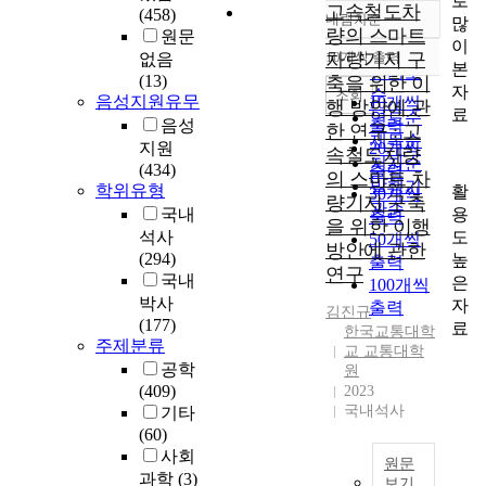
로
고속철도차
(458)
내림차순
많
정확도
량의 스마트
원문
이
순
10개씩 출력
차량기지 구
없음
내림차순
본
인기도
(13)
축을 위한 이
자
순
조회
음성지원유무
10개씩
행 방안에 관
료
연도순
음성
출력
한 연구 : 고
제목순
지원
20개씩
속철도차량
저자순
(434)
출력
의 스마트 차
발행기
학위유형
활
30개씩
량기지 구축
관순
용
국내
출력
을 위한 이행
도
석사
50개씩
방안에 관한
(294)
높
출력
연구
국내
은
100개씩
박사
자
출력
김진규
(177)
료
한국교통대학
주제분류
교 교통대학
공학
원
(409)
2023
국내석사
기타
(60)
사회
원문
과학
(3)
보기