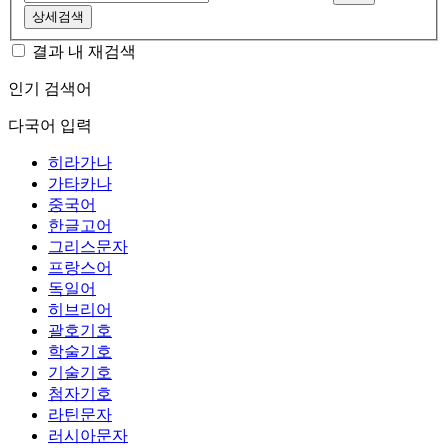
상세검색
결과 내 재검색
인기 검색어
다국어 입력
히라가나
가타카나
중국어
한글고어
그리스문자
프랑스어
독일어
히브리어
괄호기호
학술기호
기술기호
첨자기호
라틴문자
러시아문자