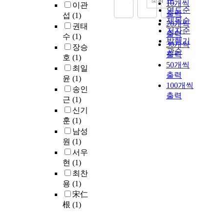
적
시
10개씩
e
서
이관
비
철
구
상
하
연도순
통
스
출력
c
데
섭
(1)
에
도
현
경
여
제목순
합
템
20개씩
t
이
활
권태
차
방
과
기
을
저자순
분
출력
i
터
용
량
수
(1)
향
한
존
추
발행기
야
n
수
30개씩
하
이
에
기
장승
및
진
로
관순
g
집
출력
고
력
대
존
호
(1)
신
하
확
a
장
있
50개씩
관
하
선
설
최일
였
대
w
치
다
출력
리
여
로
철
윤
(1)
고
하
i
를
.
기
100개씩
연
가
도
,
송인
기
d
설
과
술
출력
구
병
의
또
근
(1)
위
e
계
거
기
하
존
고
한
하
신기
r
·
철
준
게
하
속
철
여
훈
(1)
r
구
도
에
되
여
화
도
휴
남성
a
현
운
서
었
열
를
시
먼
원
(1)
n
하
영
는
다
차
도
스
팩
g
고
서우
자
철
.
가
모
템
터
e
,
는
현
(1)
도
운
하
운
에
o
철
철
차
최찬
국
행
고
영
대
f
도
도
량
용
(1)
내
됨
있
에
한
i
선
시
이
에
에
宋仁
다
대
검
n
로
스
력
서
따
.
根
(1)
하
증
d
변
템
관
고
라
이
여
기