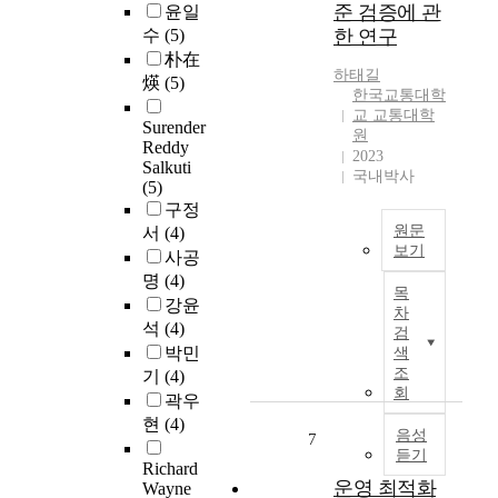
차
구
준 검증에 관
윤일
n
위
량
되
수
(5)
한 연구
,
험
요
고
朴在
a
요
인
있
하태길
煐
(5)
n
소
을
으
한국교통대학
d
가
집
며
교 교통대학
Surender
r
복
중
원
,
Reddy
e
합
2023
적
차
Salkuti
c
적
국내박사
으
량
(5)
e
으
로
정
구정
n
로
관
비
원문
서
(4)
t
존
리
생
보기
사공
l
재
하
산
철
명
(4)
y
하
는
성
목
도
강윤
t
는
것
차
향
에
석
(4)
h
영
검
이
상
있
박민
e
역
색
필
을
어
조
4
으
기
(4)
수
위
서
회
t
로
곽우
적
한
가
h
,
현
(4)
이
체
장
음성
7
I
안
며
계
듣기
중
n
전
Richard
국
적
요
운영 최적화
d
확
Wayne
가
인