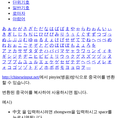
단위기호
일반기호
로마자
아랍어
あ
ぁ
か
が
さ
ざ
た
だ
な
は
ば
ぱ
ま
や
ゃ
ら
わ
ゎ
ん
い
ぃ
き
ぎ
し
じ
ち
ぢ
に
ひ
び
ぴ
み
り
う
ぅ
く
ぐ
す
ず
つ
づ
っ
ぬ
ふ
ぶ
ぷ
む
ゆ
ゅ
る
え
ぇ
け
げ
せ
ぜ
て
で
ね
へ
べ
ぺ
め
れ
お
ぉ
こ
ご
そ
ぞ
と
ど
の
ほ
ぼ
ぽ
も
よ
ょ
ろ
を
ア
ァ
カ
サ
ザ
タ
ダ
ナ
ハ
バ
パ
マ
ヤ
ャ
ラ
ワ
ヮ
ン
イ
ィ
キ
ギ
シ
ジ
チ
ヂ
ニ
ヒ
ビ
ピ
ミ
リ
ウ
ゥ
ク
グ
ス
ズ
ツ
ヅ
ッ
ヌ
フ
ブ
プ
ム
ユ
ュ
ル
エ
ェ
ケ
ゲ
セ
ゼ
テ
デ
ヘ
ベ
ペ
メ
レ
オ
ォ
コ
ゴ
ソ
ゾ
ト
ド
ノ
ホ
ボ
ポ
モ
ヨ
ョ
ロ
ヲ
―
http://chineseinput.net/
에서 pinyin(병음)방식으로 중국어를 변환
할 수 있습니다.
변환된 중국어를 복사하여 사용하시면 됩니다.
예시)
中文 을 입력하시려면
zhongwen
을 입력하시고 space를
누르시면됩니다.