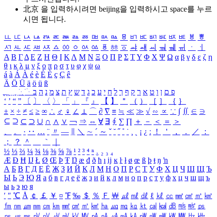
北京 을 입력하시려면
beijing
을 입력하시고 space를 누르
시면 됩니다.
ㅥ
ㅦ
ㅧ
ㅨ
ㅩ
ㅪ
ㅫ
ㅬ
ㅭ
ㅮ
ㅯ
ㅰ
ㅱ
ㅲ
ㅳ
ㅴ
ㅵ
ㅶ
ㅷ
ㅸ
ㅹ
ㅺ
ㅻ
ㅼ
ㅽ
ㅾ
ㅿ
ㆀ
ㆁ
ㆂ
ㆃ
ㆄ
ㆅ
ㆆ
ㆇ
ㆈ
ㆉ
ㆊ
ㆋ
ㆌ
ㆍ
ㆎ
Α
Β
Γ
Δ
Ε
Ζ
Η
Θ
Ι
Κ
Λ
Μ
Ν
Ξ
Ο
Π
Ρ
Σ
Τ
Υ
Φ
Χ
Ψ
Ω
α
β
γ
δ
ε
ζ
η
θ
ι
κ
λ
μ
ν
ξ
ο
π
ρ
σ
τ
υ
φ
χ
ψ
ω
á
à
Á
À
é
è
É
È
ç
Ç
ê
Ä
Ö
Ü
ä
ö
ü
ß
ְ
ֳ
ֲ
ֱ
ָ
ַ
ֵ
ֶ
ִ
ֹ
ּ
ֻ
ׂ
ׁ
ּ
ב
ה
נ
מ
צ
ת
ץ
ש
ד
ג
כ
ע
י
ח
ל
ך
ף
ק
ר
א
ט
ו
ן
ם
פ
‘
’
“
”
〔
〕
〈
〉
「
」
『
』
【
】
＂
（
）
［
］
｛
｝
±
×
÷
≠
≤
≥
∞
∴
♂
♀
∠
⊥
⌒
∂
∇
≡
≒
≪
≫
√
∽
∝
∵
∫
∬
∈
∋
⊆
⊇
⊂
⊃
∪
∩
∧
∨
￢
⇒
⇔
∀
∃
∮
∑
∏
＋
－
＜
＝
＞
、
。
·
‥
…
¨
〃
―
∥
＼
∼
´
～
ˇ
˘
˝
˚
˙
¸
˛
¡
¿
ː
！
＇
，
．
／
：
；
？
＾
＿
｀
｜
½
⅓
⅔
¼
¾
⅛
⅜
⅝
⅞
¹
²
³
⁴
ⁿ
₁
₂
₃
₄
Æ
Ð
Ħ
Ĳ
Ł
Ø
Œ
Þ
Ŧ
Ŋ
æ
đ
ð
ħ
ı
ĳ
ĸ
ŀ
ł
ø
œ
ß
þ
ŧ
ŋ
ŉ
А
Б
В
Г
Д
Е
Ё
Ж
З
И
Й
К
Л
М
Н
О
П
Р
С
Т
У
Ф
Х
Ц
Ч
Ш
Щ
Ъ
Ы
Ь
Э
Ю
Я
а
б
в
г
д
е
ё
ж
з
и
й
к
л
м
н
о
п
р
с
т
у
ф
х
ц
ч
ш
щ
ъ
ы
ь
э
ю
я
′
″
℃
Å
￠
￡
￥
¤
℉
‰
＄
％
Ｆ
￦
㎕
㎖
㎗
ℓ
㎘
㏄
㎣
㎤
㎥
㎦
㎙
㎚
㎛
㎜
㎝
㎞
㎟
㎠
㎡
㎢
㏊
㎍
㎎
㎏
㏏
㎈
㎉
㏈
㎧
㎨
㎰
㎱
㎲
㎳
㎴
㎵
㎶
㎷
㎸
㎹
㎀
㎁
㎂
㎃
㎄
㎺
㎻
㎽
㎾
㎿
㎐
㎑