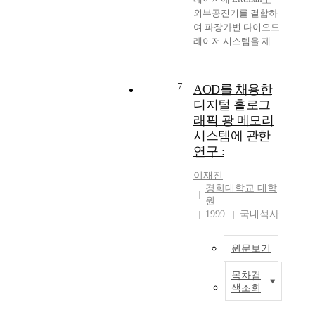
외부공진기를 결합하
여 파장가변 다이오드
레이저 시스템을 제작
하였다. 외부공진기 내
의 회절격자에 의한 0
차 회절광은 단일 종모
7
AOD를 채용한
드로 동작하며 1㎒이
디지털 홀로그
하의 선폭을 보였고,
래픽 광 메모리
다이오드의 구동전류
시스템에 관한
140㎃ 및 동작온도
연구 :
25℃의 조건에서 거울
을 마운트의 회전나사
이재진
로 회전시키는 성긴튜
경희대학교 대학
닝時 약 3.475㎚의 파
원
장가변 범위를 보였으
1999
국내석사
며, PZT에 톱니파 전압
을 인가해서 거울을 회
원문보기
전시키는 미세튜닝時
0.042㎚의 범위 내에
목차검
'
서 200㎐의 빠른 속도
색조회
R
로 연속적인 파장가변
a
이 가능하였다. 본 논