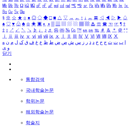
㎒
㎓
㎔
Ω
㏀
㏁
㎊
㎋
㎌
㏖
㏅
㎭
㎮
㎯
㏛
㎩
㎪
㎫
㎬
㏝
㏐
㏓
㏃
㏉
㏜
㏆
§
※
☆
★
○
●
◎
◇
◆
□
■
△
▽
→
←
↑
↓
↔
〓
◁
◀
▷
▶
♤
♠
♡
♥
♧
♣
⊙
◈
▣
◐
◑
▒
▤
▥
▨
▧
▦
▩
♨
☏
☎
☜
☞
¶
†
‡
↕
↗
↙
↖
↘
♭
♩
♪
♬
㉿
㈜
№
㏇
™
㏂
㏘
℡
＃
＆
＊
＠
ª
º
ⅰ
ⅱ
ⅲ
ⅳ
ⅴ
ⅵ
ⅶ
ⅷ
ⅸ
ⅹ
Ⅰ
Ⅱ
Ⅲ
Ⅳ
Ⅴ
Ⅵ
Ⅶ
Ⅷ
Ⅸ
Ⅹ
ا
ب
ت
ث
ج
ح
خ
د
ذ
ر
ز
س
ش
ص
ض
ط
ظ
ع
غ
ف
ق
ک
ل
م
ن
ه
و
ی
닫기
통합검색
국내학술논문
학위논문
해외학술논문
학술지