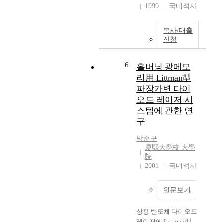
1999
국내석사
복사/대출
신청
6
홀버닝 광메모
리用 Littman型
파장가변 다이
오드 레이저 시
스템에 관한 연
구
박준구
慶熙大學校 大學
院
2001
국내석사
원문보기
상용 반도체 다이오드
레이저에 Littman型