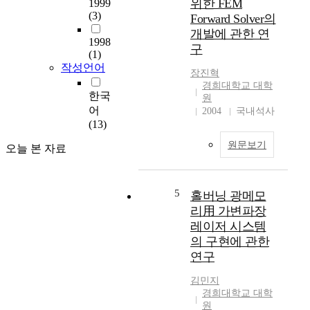
위한 FEM
1999
(3)
Forward Solver의
개발에 관한 연
1998
구
(1)
작성언어
장진혁
경희대학교 대학
한국
원
어
2004
국내석사
(13)
원문보기
오늘 본 자료
5
홀버닝 광메모
리用 가변파장
레이저 시스템
의 구현에 관한
연구
김민지
경희대학교 대학
원