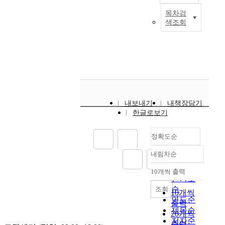
e
스템을 구성하여 주파
목차검
A
r
수-선택성 매질의 불
색조회
m
n
균일 흡수선폭 측정 및
o
e
스펙트럴 홀의 형성에
r
t
관한 실험을 하여 보았
e
u
다. 현재까지는 노이즈
e
s
와 정확하고 미세한 파
f
e
장의 튜닝이 문제가 되
f
r
어 불균일 흡수선폭을
i
s
디지털 전압계를 사용
내보내기
내책장담기
c
i
하여 입력빔세기와 출
한글로보기
i
s
력빔세기의 비율로 측
e
d
정하였으나, 향후 모드
정확도순
n
e
호핑의 문제점을 개선
t
m
하고 정확한 검출을 위
내림차순
m
정확도
a
하여 디지털 오실로스
e
n
순
코프를 사용하고, 주파
10개씩 출력
내림차순
t
d
수 안정화와 정렬상의
인기도
h
i
문제를 고려하여 보다
순
조회
10개씩
o
n
정확한 흡수도와 스펙
연도순
출력
d
g
트럴 홀을 측정할 수
제목순
20개씩
f
t
있는 시스템을 구현할
저자순
출력