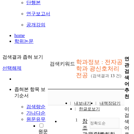
단행본
연구보고서
공개강의
home
학위논문
검색결과 좁혀 보기
연
학과정보 : 전자공
검색키워드
관
학과 광신호처리
선택해제
검
전공
(검색결과
13
건)
색
어
좁혀본 항목 보
추
기순서
천
내보내기
내책장담기
검색량순
이
한글로보기
가나다순
검
원문유무
1
참
색
정확도순
조
어
원문
내림차순