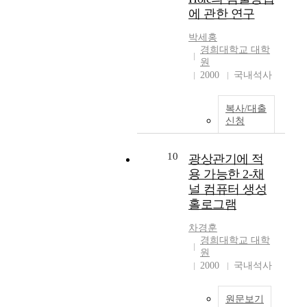
m
의 선폭이 좁고 파장가
에 관한 연구
u
변이 요구되는 응용분
n
야에 본 시스템이 유용
박세홍
i
하게 사용될 것으로 기
경희대학교 대학
c
대된다. 홀버 닝 광메
원
a
모리用 광원으로 사용
2000
국내석사
t
시에는, 흡수매질의 전
i
체적인 흡수도와 스펙
복사/대출
o
트럴 홀을 생성시키기
신청
n
위해서 빠르고 안정된
s
주파수-스위핑된 광원
e
이 필수적으로 필요하
10
광상관기에 적
r
며, 이러한 광원으로
용 가능한 2-채
v
정확하게 파장가변을
널 컴퓨터 생성
i
하여야 함을 알 수 있
홀로그램
c
다. 본 연구에서는 하
e
나의 광원으로 홀버닝
차경훈
a
광메모리용 Littman型
경희대학교 대학
n
파장가변 다이오드 레
원
d
이저 시스템을 구성하
2000
국내석사
i
였으며, 이러한 시스템
n
의 응용으로 포토다이
원문보기
t
오드를 이용한 검출시