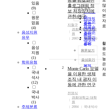
광을 암호화한
로
정확도
있음
많
홀로그래픽 정
순
(9)
10개씩 출력
내림차순
이
보 저장장치에
인기도
본
관한 연구
순
조회
원문
10개씩
자
연도순
없음
출력
지철구
료
제목순
(4)
20개씩
경희대학교 대학
음성지원
저자순
원
출력
유무
발행기
2003
국내석사
30개씩
관순
활
출력
음성
용
50개씩
원문보기
지원
도
출력
(1)
높
100개씩
음성듣기
학위유형
은
출력
2
Monte Carlo 모델
자
국내
을 이용한 생체
료
석사
조직 내 광자 이
(12)
동에 관한 연구
국내
전영식
박사
경희대학교 대학
(1)
원
주제분류
2004
국내석사