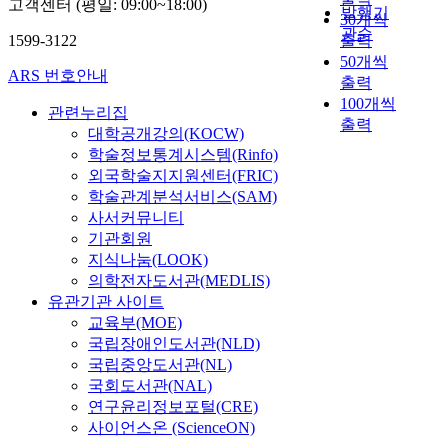
고객센터 (평일: 09:00~18:00)
o
h
수 있을 것으로 예상된
발행기
30개씩
r
e
다. 또한 본 시스템을
관순
1599-3122
출력
e
c
개선하여 안정화된 주
50개씩
n
o
파수-스위핑 빔으로
ARS 번호안내
출력
c
m
기준빔과 신호빔을 형
100개씩
o
p
성한다면, 주파수-선
관련누리집
출력
d
u
택성 매질 내에 간섭패
대학공개강의(KOCW)
i
t
턴을 형성하여 2진 정
학술정보통계시스템(Rinfo)
n
e
보로 이용할 수 있는
외국학술지지원센터(FRIC)
g
r
영구적 스펙트 럴 홀을
학술관계분석서비스(SAM)
d
m
저장·복원도 가능할
사서커뮤니티
e
e
것으로 기대된다. As
기관회원
t
m
the growth of
지식나눔(LOOK)
o
o
information society,
의학전자도서관(MEDLIS)
u
r
data processing
유관기관 사이트
r
i
capacity of hundreds
교육부(MOE)
p
e
of Tera-bytes is
국립장애인도서관(NLD)
h
s
demanded more and
국립중앙도서관(NL)
a
w
more. In order to
s
국회도서관(NAL)
h
achieve this demand,
e
i
연구윤리정보포털(CRE)
in this paper, we
c
c
사이언스온 (ScienceON)
introduce a system of
o
h
the hole burning