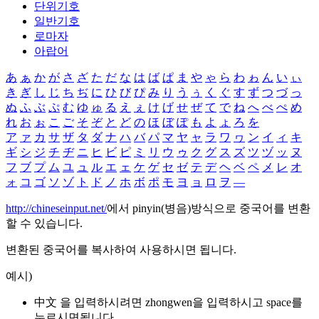
단위기호
일반기호
로마자
아랍어
あ
ぁ
か
が
さ
ざ
た
だ
な
は
ば
ぱ
ま
や
ゃ
ら
わ
ゎ
ん
い
ぃ
き
ぎ
し
じ
ち
ぢ
に
ひ
び
ぴ
み
り
う
ぅ
く
ぐ
す
ず
つ
づ
っ
ぬ
ふ
ぶ
ぷ
む
ゆ
ゅ
る
え
ぇ
け
げ
せ
ぜ
て
で
ね
へ
べ
ぺ
め
れ
お
ぉ
こ
ご
そ
ぞ
と
ど
の
ほ
ぼ
ぽ
も
よ
ょ
ろ
を
ア
ァ
カ
サ
ザ
タ
ダ
ナ
ハ
バ
パ
マ
ヤ
ャ
ラ
ワ
ヮ
ン
イ
ィ
キ
ギ
シ
ジ
チ
ヂ
ニ
ヒ
ビ
ピ
ミ
リ
ウ
ゥ
ク
グ
ス
ズ
ツ
ヅ
ッ
ヌ
フ
ブ
プ
ム
ユ
ュ
ル
エ
ェ
ケ
ゲ
セ
ゼ
テ
デ
ヘ
ベ
ペ
メ
レ
オ
ォ
コ
ゴ
ソ
ゾ
ト
ド
ノ
ホ
ボ
ポ
モ
ヨ
ョ
ロ
ヲ
―
http://chineseinput.net/
에서 pinyin(병음)방식으로 중국어를 변환
할 수 있습니다.
변환된 중국어를 복사하여 사용하시면 됩니다.
예시)
中文 을 입력하시려면
zhongwen
을 입력하시고 space를
누르시면됩니다.