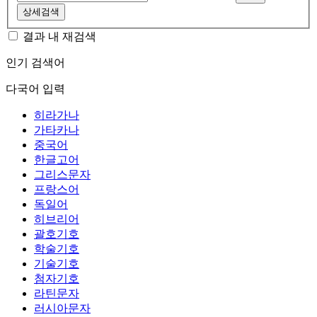
상세검색
결과 내 재검색
인기 검색어
다국어 입력
히라가나
가타카나
중국어
한글고어
그리스문자
프랑스어
독일어
히브리어
괄호기호
학술기호
기술기호
첨자기호
라틴문자
러시아문자