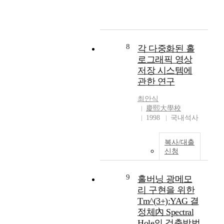
p
문의 Littman型 파장
i
가변 다이오드 레이저
d
시스템은 다이오드 레
g
이저의 구동전류와 동
r
작온도를 적절하게 조
8
각 다중화된 홀
o
정하여, 가변하고자 하
로그래픽 영상
w
는 파장범위의 중심파
저장 시스템에
t
장에 맞추어 놓은 후,
관한 연구
h
0.042㎚의 범위내에서
o
미세한 주파수(파장)-
최안식
f
스위핑이 가능하다. 또
慶熙大學校
c
한 다이오드 레이저의
1998
국내석사
o
간단한 교체로 응용범
m
위에 해당하는 중심파
복사/대출
p
장에서 파장가변이 가
신청
u
능한 장점을 지니고 있
t
다. 본 연구에서 제작
e
된 Littman型 파장가
9
홀버닝 광메모
r
변 다이오드 레이저 시
리 구현을 위한
c
스템은 홀버닝 광메모
Tm^(3+):YAG 결
o
리用 광원으로 사용되
정체內 Spectral
m
고 있으며, 향후 광원
Hole의 검출방법