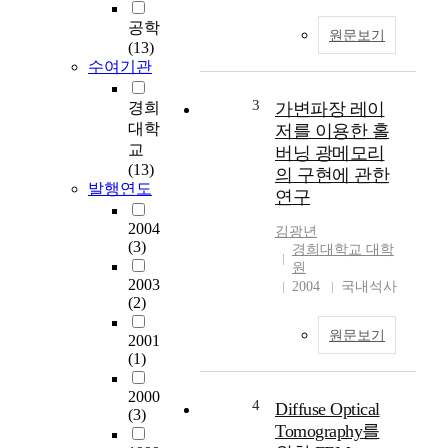
공학
원문보기
(13)
수여기관
3
경희
가변파장 레이
대학
저를 이용한 홀
교
버닝 광메모리
(13)
의 구현에 관한
발행연도
연구
2004
김광년
(3)
경희대학교 대학
원
2003
2004
국내석사
(2)
원문보기
2001
(1)
2000
4
Diffuse Optical
(3)
Tomography를