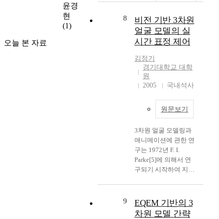
윤경
p
a
현
8
r
비전 기반 3차원
k
(1)
o
i
얼굴 모델의 실
a
n
시간 표정 제어
오늘 본 자료
c
g
h
김정기
a
e
경기대학교 대학
p
원
s
h
2005
국내석사
)
o
과
t
공
o
원문보기
간
a
상
n
3차원 얼굴 모델링과
접
d
애니메이션에 관한 연
근
t
구는 1972년 F. I.
법
h
Parke[5]에 의해서 연
(
e
구되기 시작하여 지금
S
p
까지 활발히 연구 되고
p
o
있는 분야이다. 그 중
a
p
에서 상호간의 의미 전
9
EQEM 기반의 3
t
u
달을 가장 쉽게 할 수
차원 모델 간략
i
l
있는 얼굴 표정 애니메