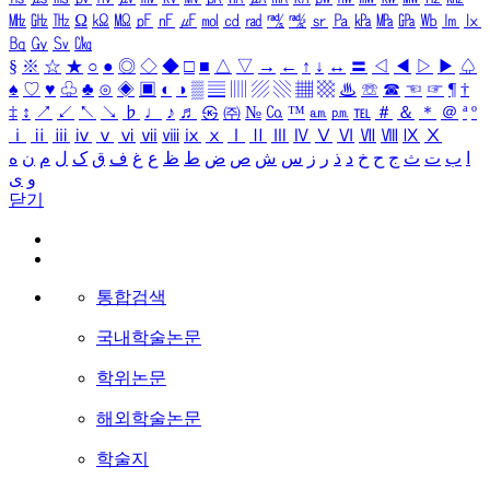
㎒
㎓
㎔
Ω
㏀
㏁
㎊
㎋
㎌
㏖
㏅
㎭
㎮
㎯
㏛
㎩
㎪
㎫
㎬
㏝
㏐
㏓
㏃
㏉
㏜
㏆
§
※
☆
★
○
●
◎
◇
◆
□
■
△
▽
→
←
↑
↓
↔
〓
◁
◀
▷
▶
♤
♠
♡
♥
♧
♣
⊙
◈
▣
◐
◑
▒
▤
▥
▨
▧
▦
▩
♨
☏
☎
☜
☞
¶
†
‡
↕
↗
↙
↖
↘
♭
♩
♪
♬
㉿
㈜
№
㏇
™
㏂
㏘
℡
＃
＆
＊
＠
ª
º
ⅰ
ⅱ
ⅲ
ⅳ
ⅴ
ⅵ
ⅶ
ⅷ
ⅸ
ⅹ
Ⅰ
Ⅱ
Ⅲ
Ⅳ
Ⅴ
Ⅵ
Ⅶ
Ⅷ
Ⅸ
Ⅹ
ا
ب
ت
ث
ج
ح
خ
د
ذ
ر
ز
س
ش
ص
ض
ط
ظ
ع
غ
ف
ق
ک
ل
م
ن
ه
و
ی
닫기
통합검색
국내학술논문
학위논문
해외학술논문
학술지