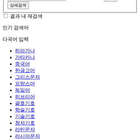
상세검색
결과 내 재검색
인기 검색어
다국어 입력
히라가나
가타카나
중국어
한글고어
그리스문자
프랑스어
독일어
히브리어
괄호기호
학술기호
기술기호
첨자기호
라틴문자
러시아문자