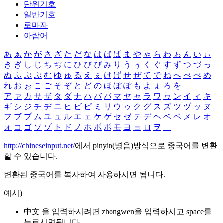
단위기호
일반기호
로마자
아랍어
あ
ぁ
か
が
さ
ざ
た
だ
な
は
ば
ぱ
ま
や
ゃ
ら
わ
ゎ
ん
い
ぃ
き
ぎ
し
じ
ち
ぢ
に
ひ
び
ぴ
み
り
う
ぅ
く
ぐ
す
ず
つ
づ
っ
ぬ
ふ
ぶ
ぷ
む
ゆ
ゅ
る
え
ぇ
け
げ
せ
ぜ
て
で
ね
へ
べ
ぺ
め
れ
お
ぉ
こ
ご
そ
ぞ
と
ど
の
ほ
ぼ
ぽ
も
よ
ょ
ろ
を
ア
ァ
カ
サ
ザ
タ
ダ
ナ
ハ
バ
パ
マ
ヤ
ャ
ラ
ワ
ヮ
ン
イ
ィ
キ
ギ
シ
ジ
チ
ヂ
ニ
ヒ
ビ
ピ
ミ
リ
ウ
ゥ
ク
グ
ス
ズ
ツ
ヅ
ッ
ヌ
フ
ブ
プ
ム
ユ
ュ
ル
エ
ェ
ケ
ゲ
セ
ゼ
テ
デ
ヘ
ベ
ペ
メ
レ
オ
ォ
コ
ゴ
ソ
ゾ
ト
ド
ノ
ホ
ボ
ポ
モ
ヨ
ョ
ロ
ヲ
―
http://chineseinput.net/
에서 pinyin(병음)방식으로 중국어를 변환
할 수 있습니다.
변환된 중국어를 복사하여 사용하시면 됩니다.
예시)
中文 을 입력하시려면
zhongwen
을 입력하시고 space를
누르시면됩니다.