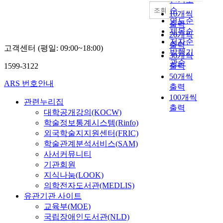
waters의 기본 얼굴 모
행
유사 영상을 검색하는
o
량 데이터로 구성된다.
순
조회
델을 사용하며, 사실적
10개씩
하
내용기반 영상 검색 방
w
이러한 3차원 메쉬 모
연도순
인 애니메이션 효과를
출력
는
법은 대부분 영상을 그
e
델들을 저장 및 전송
제목순
위해 안면 근육 정보와
20개씩
시
레이 영상으로 변환한
r
그리고 랜더링 하기 위
근육의 움직임을 나타
저자순
출력
스
고객센터 (평일: 09:00~18:00)
후 명암도를 이용하여
h
하여 좀더 적은 데이터
내는 선형 근육 모델
발행기
30개씩
템
에지 히스토그램을 생
a
로 모델을 집약해서 표
(Linear Muscle Model)
관순
1599-3122
출력
을
성하는 방법이 사용되
s
현하기 위한 방법으로
을 사용한다. 해당 3차
50개씩
제
고 있다. 현재 MPEG-7
e
간략화기법이 연구되
원 얼굴 모델에는 입에
ARS 번호안내
안
출력
에서 제안된 에지 서술
n
고 있으며, 특히 여러
대한 근육 정보가 부족
한
100개씩
자(edge descriptor)가
o
해상도를 가지는 다중
하여, 입을 벌리거나
관련누리집
다
대표적인 방법이다. 컬
출력
u
LOD(Level of Detatil)
웃는 등의 움직임이 부
대학공개강의(KOCW)
.
러 영상을 그레이 영상
g
표현기법 등은 대표적
자연스럽다. 이를 해결
학술정보통계시스템(Rinfo)
제
으로 변환하여 에지를
h
인 간략화기술이다. 현
하기 위해 입 주위의
외국학술지지원센터(FRIC)
안
추출하는 경우 에지의
t
재의 많은 간략화 알고
근육정보인 소근
학술관계분석서비스(SAM)
된
일부가 손실될 수 있
o
리즘 중에 Garland의
(Risorius), 구각하제근
사서커뮤니티
얼
다. 따라서 그레이 영
u
QEM기법은 속도와 효
(Triangularis)을 각각
기관회원
굴
상으로부터 명암도를
s
율성 측면에서 매우 효
좌우에 1개씩, 그리고
지식나눔(LOOK)
모
이용하여 에지 히스토
e
과적이다. 그러나 이
입술 중심에 이근
의학전자도서관(MEDLIS)
델
그램을 생성할 경우 에
N
방법은 모델의 기하정
(Mentalis) 1개, 총 5개
유관기관 사이트
제
지 히스토그램에서 포
P
보를 간략화하기 때문
의 근육을 추가하여 입
어
교육부(MOE)
함하고 있는 정보는 일
R
에 모델이 가진 속성
주변의 애니메이션 효
시
국립장애인도서관(NLD)
부가 손실된 정보라고
a
정보에 대한 고려가 충
과를 강화시켰다. 향후