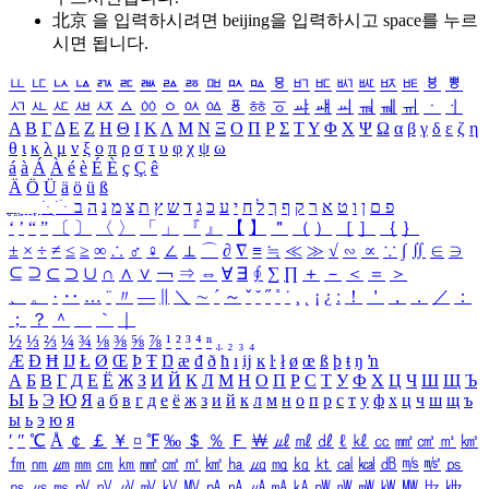
北京 을 입력하시려면
beijing
을 입력하시고 space를 누르
시면 됩니다.
ㅥ
ㅦ
ㅧ
ㅨ
ㅩ
ㅪ
ㅫ
ㅬ
ㅭ
ㅮ
ㅯ
ㅰ
ㅱ
ㅲ
ㅳ
ㅴ
ㅵ
ㅶ
ㅷ
ㅸ
ㅹ
ㅺ
ㅻ
ㅼ
ㅽ
ㅾ
ㅿ
ㆀ
ㆁ
ㆂ
ㆃ
ㆄ
ㆅ
ㆆ
ㆇ
ㆈ
ㆉ
ㆊ
ㆋ
ㆌ
ㆍ
ㆎ
Α
Β
Γ
Δ
Ε
Ζ
Η
Θ
Ι
Κ
Λ
Μ
Ν
Ξ
Ο
Π
Ρ
Σ
Τ
Υ
Φ
Χ
Ψ
Ω
α
β
γ
δ
ε
ζ
η
θ
ι
κ
λ
μ
ν
ξ
ο
π
ρ
σ
τ
υ
φ
χ
ψ
ω
á
à
Á
À
é
è
É
È
ç
Ç
ê
Ä
Ö
Ü
ä
ö
ü
ß
ְ
ֳ
ֲ
ֱ
ָ
ַ
ֵ
ֶ
ִ
ֹ
ּ
ֻ
ׂ
ׁ
ּ
ב
ה
נ
מ
צ
ת
ץ
ש
ד
ג
כ
ע
י
ח
ל
ך
ף
ק
ר
א
ט
ו
ן
ם
פ
‘
’
“
”
〔
〕
〈
〉
「
」
『
』
【
】
＂
（
）
［
］
｛
｝
±
×
÷
≠
≤
≥
∞
∴
♂
♀
∠
⊥
⌒
∂
∇
≡
≒
≪
≫
√
∽
∝
∵
∫
∬
∈
∋
⊆
⊇
⊂
⊃
∪
∩
∧
∨
￢
⇒
⇔
∀
∃
∮
∑
∏
＋
－
＜
＝
＞
、
。
·
‥
…
¨
〃
―
∥
＼
∼
´
～
ˇ
˘
˝
˚
˙
¸
˛
¡
¿
ː
！
＇
，
．
／
：
；
？
＾
＿
｀
｜
½
⅓
⅔
¼
¾
⅛
⅜
⅝
⅞
¹
²
³
⁴
ⁿ
₁
₂
₃
₄
Æ
Ð
Ħ
Ĳ
Ł
Ø
Œ
Þ
Ŧ
Ŋ
æ
đ
ð
ħ
ı
ĳ
ĸ
ŀ
ł
ø
œ
ß
þ
ŧ
ŋ
ŉ
А
Б
В
Г
Д
Е
Ё
Ж
З
И
Й
К
Л
М
Н
О
П
Р
С
Т
У
Ф
Х
Ц
Ч
Ш
Щ
Ъ
Ы
Ь
Э
Ю
Я
а
б
в
г
д
е
ё
ж
з
и
й
к
л
м
н
о
п
р
с
т
у
ф
х
ц
ч
ш
щ
ъ
ы
ь
э
ю
я
′
″
℃
Å
￠
￡
￥
¤
℉
‰
＄
％
Ｆ
￦
㎕
㎖
㎗
ℓ
㎘
㏄
㎣
㎤
㎥
㎦
㎙
㎚
㎛
㎜
㎝
㎞
㎟
㎠
㎡
㎢
㏊
㎍
㎎
㎏
㏏
㎈
㎉
㏈
㎧
㎨
㎰
㎱
㎲
㎳
㎴
㎵
㎶
㎷
㎸
㎹
㎀
㎁
㎂
㎃
㎄
㎺
㎻
㎽
㎾
㎿
㎐
㎑