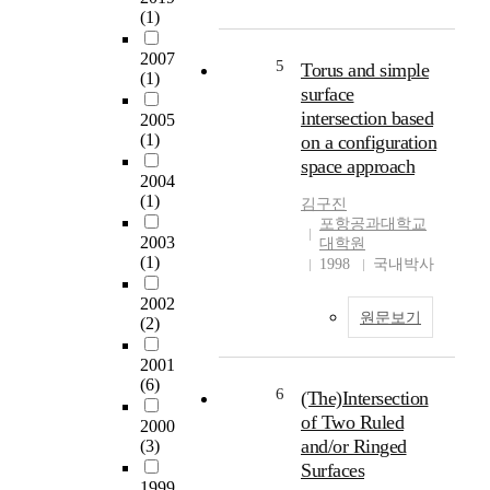
구
(1)
e
현
n
2007
하
t
5
Torus and simple
(1)
였
l
surface
다
y
intersection based
2005
.
y
(1)
on a configuration
기
e
space approach
존
a
2004
의
r
(1)
김구진
얼
s
포항공과대학교
굴
,
2003
대학원
표
A
(1)
1998
국내박사
정
M
인
o
2002
원문보기
식
(2)
b
은
i
2001
크
l
(6)
게
e
6
(The)Intersection
시
D
of Two Ruled
2000
공
e
and/or Ringed
(3)
간
v
Surfaces
기
i
1999