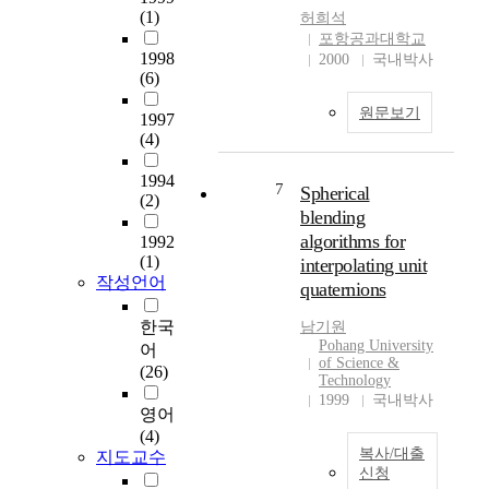
반
c
(1)
허희석
의
e
포항공과대학교
접
h
1998
2000
국내박사
근
a
(6)
법
s
원문보기
(
g
1997
S
(4)
r
p
e
1994
a
a
7
Spherical
(2)
t
t
blending
i
c
algorithms for
1992
o
a
(1)
interpolating unit
-
p
작성언어
quaternions
T
a
e
b
한국
남기원
m
i
Pohang University
어
p
l
of Science &
(26)
o
i
Technology
r
1999
국내박사
t
영어
a
y
(4)
l
i
복사/대출
지도교수
A
n
신청
p
t