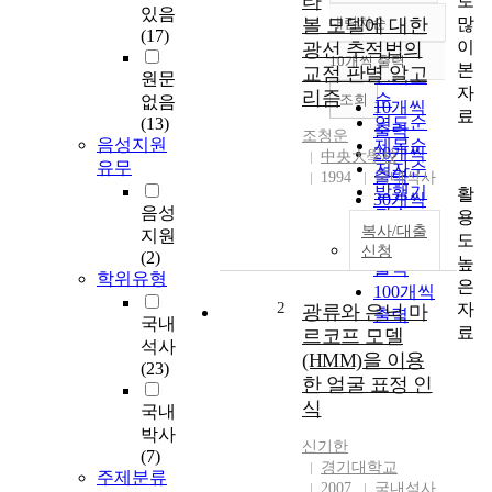
타
로
있음
많
볼 모델에 대한
내림차순
정확도
(17)
이
광선 추적법의
순
10개씩 출력
내림차순
본
교점 판별 알고
인기도
원문
자
리즘
순
조회
없음
10개씩
료
연도순
(13)
출력
조청운
음성지원
제목순
20개씩
中央大學校
유무
저자순
출력
1994
국내석사
발행기
활
30개씩
음성
관순
용
출력
복사/대출
지원
도
50개씩
신청
(2)
높
출력
학위유형
은
100개씩
2
자
광류와 은닉 마
출력
국내
료
르코프 모델
석사
(HMM)을 이용
(23)
한 얼굴 표정 인
식
국내
박사
신기한
(7)
경기대학교
주제분류
2007
국내석사