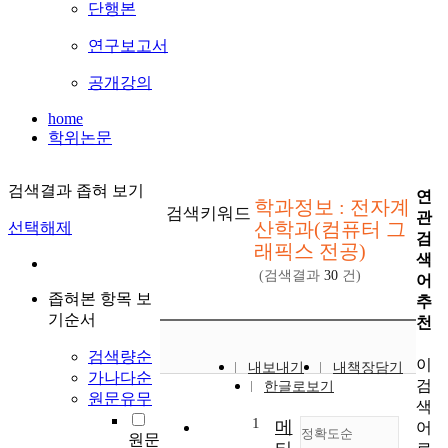
단행본
연구보고서
공개강의
home
학위논문
검색결과 좁혀 보기
연
학과정보 : 전자계
검색키워드
관
산학과(컴퓨터 그
선택해제
검
래픽스 전공)
색
(검색결과
30
건)
어
좁혀본 항목 보
추
기순서
천
검색량순
이
내보내기
내책장담기
가나다순
검
한글로보기
원문유무
색
1
메
어
정확도순
원문