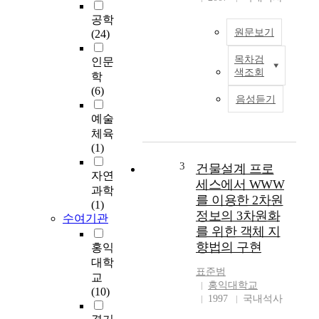
공학
원문보기
(24)
목차검
인문
본
색조회
학
논
(6)
문
음성듣기
에
예술
서
체육
는
(1)
실
시
3
건물설계 프로
자연
간
세스에서 WWW
과학
얼
를 이용한 2차원
(1)
굴
정보의 3차원화
수여기관
표
를 위한 객체 지
정
향법의 구현
홍익
인
대학
식
표준범
교
에
홍익대학교
(10)
의
1997
국내석사
한