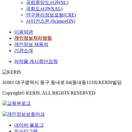
스
국립중앙도서관(NL)
볼 수 있다. 본 논문에
l
분하지 않다는 문제점
응용 연구로의 진행을
템
서는 영상의 특징 정보
g
국회도서관(NAL)
을 가진다. 이 문제를
위해 대상의 나타내는
은
인 에지를 보다 정확히
o
연구윤리정보포털(CRE)
해결하기 위하여, 본
표정의 변화 순서에 따
크
추출하기 위한 새로운
r
사이언스온 (ScienceON)
논문에서는 3차원 모
라 기본적인 윈도우 명
게
컬러 에지 모델을 제시
i
델의 간략화 과정에서
령들을 적용함으로써
얼
이용약관
하고, 제시한 방법에
t
기본적인 QEM을 모델
향후 얼굴 애니메이션
굴
의해 생성된 컬러 에지
h
개인정보처리방침
의 속성 정보를 추가한
부분 외의 HCI (Human
영
히스토그램을 특징 값
m
개인정보 재동의
EQEM으로 확장하였
Computer Interface) 분
역
으로 하는 내용기반 영
s
기관소개
다. 3차원 메쉬로 표현
야로 연구가 진행될 수
검
상 검색 방법을 제시하
f
된 모델들에 대한 간략
있도록 하였다. The
출
저작물 게시중단요청
였다. 아울러 제안한
o
화를 수행할 때, 기존
researches for 3D face
,
방법을 인터넷 쇼핑몰
r
의 메쉬 간략화 기법들
modeling and facial
얼
에서 사용되는 e-카탈
m
은 정점의 위치값 기반
expression animation
굴
로그 상품 영상 검색에
a
의 기하 정보만을 주로
have been done since
41061 대구광역시 동구 동내로 64(동내동1119) KERIS빌딩
특
적용하였다. 컬러 에지
k
고려하는데 비하여 제
F. I. Parke introduced
징
의 추출은 컬러 영상의
i
안한 방법은 모델의 정
Copyright© KERIS. ALL RIGHTS RESERVED
the generic face model.
점
R, G, B 채널의 각 성분
n
보 색상, 질감, 법선과
Recently, the facial
추
의 벡터적 결합 방법과
g
같은 속성정보를 함께
expression control for
적
에지 맵의 벡터 노름
e
이용하여 간략화를 수
computer animation or
,
(norm) 특성화를 통하
f
행한다. 제안된 방법은
human computer
얼
여 이루어진다. 결과적
f
속도와 효율성을 그대
interaction is one of
네이버 블로그
굴
으로 내용기반 영상 검
e
로 확장할 수 있기 때
the hot issue in the
인스타그램
표
색은 생성된 최종 에지
c