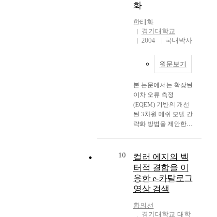
화
a
a
이션에 관한 연구가 최
l
r
근에 들어 주목 받고
한태화
A
a
있다. 표정 애니메이션
경기대학교
p
p
은 사진과 같은 정지
2004
국내박사
p
p
영상이나 동영상에 존
r
s
재하는 사람의 얼굴 및
o
a
원문보기
얼굴의 특징 영역을 추
a
r
출한 후, 특징 영역들
c
e
본 논문에서는 확장된
의 크기나 위치 변화
h
i
이차 오류 측정
정보를 3차원 얼굴 모
e
m
(EQEM) 기반의 개선
델에 매핑하여 대상과
s
a
된 3차원 메쉬 모델 간
유사한 형태의 표정을
)
g
략화 방법을 제안한다.
나타내도록 3차원 얼
이
e
이를 위해 본 논문에서
굴 모델을 제어하는 것
있
r
는 먼저 기존의 메쉬
이다. 본 논문은 웹 카
다
e
모델 간략화에 널리 사
메라나 CCD 카메라를
10
컬러 에지의 벡
.
t
용되는 이차 오류 측정
통해 연속적으로 입력
터적 결합을 이
본
o
(QEM:Quadric Error
되는 영상으로부터 얼
용한 e-카탈로그
논
u
Metric)을 확장한
굴과 얼굴의 특징 영역
영상 검색
문
c
EQEM(Extended
들을 추출하여 3차원
에
h
Quadric Error Metric)
얼굴에 적용하는 모든
황의선
서
i
기반의 3차원 모델 간
과정을 자동화하였고,
경기대학교 대학