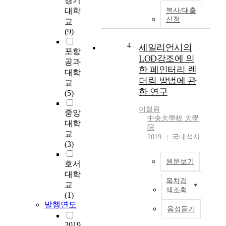
경기
3
대학
복사/대출
차
신청
원
교
얼
(9)
굴
4
세일리언시의
포항
모
LOD강조에 의
델
공과
한 페인터리 렌
을
대학
더링 방법에 관
제
교
한 연구
어
(5)
하
이철원
는
중앙
中央大學校 大學
방
대학
院
법
교
2019
국내석사
을
(3)
제
원문보기
안
호서
하
대학
목차검
고
I
교
색조회
시
n
(1)
스
r
발행연도
음성듣기
템
e
을
c
2019